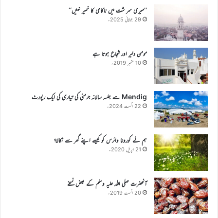
’’میری سر شت میں ناکامی کا خمیر نہیں‘‘
29 جولائی 2025ء
مومن دلیر اور شجاع ہوتا ہے
10 ستمبر 2019ء
Mendig سے جلسہ سالانہ جرمنی کی تیاری کی ایک رپورٹ
22 اگست 2024ء
ہم نے کورونا وائرس کو کیسے اپنے گھر سے نکالا؟
21 اپریل 2020ء
آنحضرت صلی اللہ علیہ وسلم کے بعض نسخے
20 اگست 2019ء