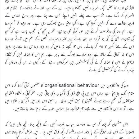
الاقوامی ادارہ کا محض ایک سربراہ نہیں سمجھنا چاہیے۔ ان کے سپرد اللہ نے جماعت کا انتظام اور
انصرام کر رکھا ہے، مگر سب سے پہلے انہیں اپنے اذن سے چنا ہے، پھر روح القدس کے
ذریعہ طاقت دے کر انہیں کھڑا کیا ہے، گویا اپنی روح پھونک دی ہے۔ وہ وجود تو مجسم دعا
ہے۔ ہم دعا کی درخواست کرتے ہیں اور کرنی بھی چاہیے، مگر یہ بھی کیا عجیب بات ہے کہ کسی
کی شکایت بھی کی گئی ہو تو وہ دعا بن جائے اور بغیر دوسرے شخص کے علم میں آئے وہ دعا
اس کے لئے اکسیر کا کام کر جائے۔ پس ہم کیسے نہ مانیں کہ وہ وجود دعا ہی دعا ہے۔جو رابطہ
اس کا خدا تعالیٰ کے ساتھ ہے، وہ ہمارے ادراک سے باہر ہے۔ ہم اس کا احاطہ نہیں کر سکتے،
لہٰذابجائے اس کا احاطہ کرنے کی کوششوں میں سرگرداں رہنے کے، کیوں نہ اس کی دعاؤں کو
جذب کرنے کی کوشش کی جائے۔
دنیاکی دانشگاہوں میں organisational behaviour کا مضمون ترقی کرتا کرتا اس
مقام تک جا پہنچا ہے جہاں اس میں پی ایچ ڈی کی ڈگریاں دی جاتی ہیں۔ مگر کوئی دانشگاہ انتظامی
صلاحیتوں کی تعلیم دیتے ہوئے تقویٰ کا سبق نہیں دیتی۔ یہ سبق اِس دَور میں اگرکسی دانشگاہ میں
ہے، تو وہ اسی دانشگاہ میں ہے جسے ہم خلافتِ حقّہ اسلامیہ احمدیہ کے نام سے جانتے ہیں۔
اس مضمون کو پڑھ کر میرے دوست احباب ضرور کہیں گے (کچھ برملا، کچھ دل میں) کہ
اصلاح کے اس قدر مواقع کے با وجود اسے دیکھو کہ کچھ فرق نہیں پڑا ۔ میں عرض کرنا چاہتا ہوں