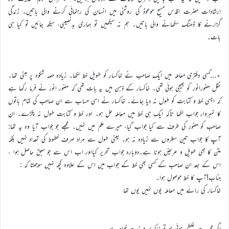
ارشادات حضرت اقدس مسیح موعودؑ کی روشنی میں انسان کی رہنمائی کرنے والی باتیں۔ زندگی
گزارنے کا ڈھنگ سکھانے والی باتیں۔ ہم نہ سیکھیں تو ہماری بدنصیبی، سیکھ جائیں تو کیا ہی
بات۔
٭…کسی دفتری معاملہ میں ایک صاحب نے خاکسار کو طویل خط لکھا۔ زیادہ حصہ شکوہ پر مبنی تھا۔
نقل حضورانور کو بھیجی ہوئی تھی۔ خاکسار کے ذہن میں یہ بات تھی کہ حضور انور نے فرما رکھا ہے
کہ ایسی خط و کتابت کو طول نہ دیا جائے۔ خاکسار نے اسی حساب سے ان صاحب کی تمام باتوں
کا نمبروار جواب لکھا تاکہ ایک ہی خط میں معاملہ حل ہو۔ اور خط و کتابت طول نہ پکڑے۔ ان
صاحب کو حضور کی طرف سے کیا جواب گیا، میرے علم میں نہیں۔ مجھے جو جواب آیا وہ یہ تھا:
آپ کا جواب تین سطروں سے زیادہ نہ ہو۔ یعنی طول سے مراد صرف خطوط کی تعداد نہیں بلکہ
متن کا بھی طویل و عریض ہونا ہے۔دوبارہ جواب تحریر کیااور اب اس سے جو سبق حاصل ہوا ،
اس کے بعد ان صاحب کے کسی بھی خط کے جواب میں اس کے علاوہ کچھ نہیں سوجھتا کہ :
جناب!آپ کا خط موصول ہوا۔
خاکسار کی رائے میں معاملہ یوں نہیں یوں تھا
اگر مجھ سے غلطی ہوئی ہو تو خاکسار معذرت خواہ ہے۔