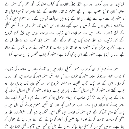
فرمائیں۔ حد درجہ کوفت اور بے چینی ہوئی۔شکایت کی کوفت اپنی جگہ تھی مگر یہ کہ حضور کے
سوالیہ نشان کا کیا مطلب ہے، یہ مجھے معلوم نہ تھا۔ ملاقات کے لئے حاضر ہوا تو میرا خیال تھا
کہ حضور مجھ سے سب سے پہلے اس خط کے بارہ میں دریافت فرمائیں گے۔ اور معلوم نہیں کہ اگر
خدانخواستہ ناراض ہوں گے تو میں یہ سب کیسے دیکھ اور سن سکوں گا۔ مگر حاضر ہوا تو کہیں خفگی
کے کوئی آثار نہ تھے۔ میں نے معاملات اسی ترتیب سے خدمتِ اقدس میں پیش کرنا شروع
کئے جس ترتیب سے اپنی نوٹ بک میں لکھ رکھے تھے۔ حضور بڑی محبت سے رہنمائی فرماتے
رہے۔ آخر پر عرض کی کہ حضور، وہ خط تھا فلاں صاحب کا جو حضور نے سوالیہ نشان کے ساتھ
مجھے ارسال فرمایا ہے۔ حضور مجھے اس پر کیا کرنا ہے؟ حضور کو جواب لکھوں یا ان صاحب کو؟
حضور نے فرمایا کہ ان کو جواب لکھو۔ تعمیلِ ارشاد میں باہر آتے ساتھ ان صاحب کی شکایت
کا جواب لکھا، اور چونکہ معاملہ حضور کی طرف سے آیا تھا، نقل حضور انور کی خدمت میں بھی ارسال
کر دی۔ اس کے بعد ایک عجیب تکلیف دہ سلسلہ شروع ہوا اور کئی دن تک جاری رہا۔ وہ
جواب لکھتے اور حضور کو نقل ارسال کرتے۔ پھر میں جواب دیتا اور حضور کو نقل ارسال کرتا۔ کچھ
روز کے بعد پرائیویٹ سیکرٹری صاحب کا پیغام موصول ہوا کہ حضور نے ہم دونوں کو ایک ساتھ
حاضر ہونے کا ارشاد فرمایا ہے۔ اب صورتحال کچھ اور بھی سنگین معلوم ہونے لگی۔دل میں یہ
بات کئی مرتبہ آتی کہ مجھے شاید حضور کی خدمت میں نقل نہیں بھیجنی چاہیے تھی۔ مگرانسان اپنی ہر
غلطی کو درست ثابت کرنے اور اپنے ضمیر کی آواز کو دبانے کے لئے ہزار بہانے تلاش کر
لیتا ہے۔ سو میں بھی دل کو تسلی دیتا رہا کہ انہوں نے پہل کی تھی، میں تومجبوراً نقل بھیجتا رہا۔ مگر