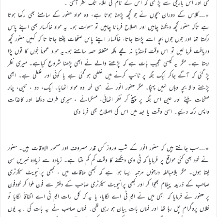
گئی اور اس باریکی سے پڑ گئی کہ اس کے نام کی املاء تک نظر آگئی ۔
٭…کلاس کے دوران بچوں نے جو کچھ پڑھنا ہوتا ہے، وہ مواد حضور کے سامنے بھی رکھا ہوتا
ہے تاکہ حضور کچھ دیکھنا چاہیں اور اصلاح فرمانا چاہیں تو سہولت ہو۔ یہ مواد خاکسار بھی اپنے پاس
رکھتا تھا اور جوں جوں بچہ اسے پڑھتا جاتا، خاکسار اپنے پاس صفحات پلٹتا جاتا تا کہ کہیں حضور کچھ
دریافت فرما لیں تو اس وقت ڈھنڈیا نہ مچے بلکہ متعلقہ حصہ سامنے ہو۔یہ مواد عموماً جُوں کا توں پڑا
رہتا ہے۔ مگر یہ کیسی عجیب بات ہے کہ پڑھنے والے نے ابھی پڑھنا شروع کیاہے۔ میری نظر
پڑ گئی کہ آگے جاکر ایک جگہ پر ٹائپ کرنے میں غلطی ہو گئی ہے یا کوئی اور غلطی ہے۔ ابھی
پڑھنے والا بچہ وہاں نہیں پہنچا۔ مگر حضور انور نے اسی لمحہ وہ مواد اٹھایا۔ ایک، دو ، تین، چار
صفحات پلٹے اور عین اس جگہ پر پہنچ کر نظر اٹھائی، مسکرائے ، میری طرف دیکھا اور کاغذات
واپس رکھ دئیے۔ اسی وقت یا بعد میں اس کی اصلاح بھی فرما دی
٭…سب جانتے ہیں کہ حضور انور کے شب وروز کس قدر مصروف اور معمور الاوقات ہیں۔ حضور
نے خود بھی کئی مواقع پر فرمایا کہ ٹی وی دیکھنے کا وقت کم کم ملتا ہے۔ زیادہ سے زیادہ خبریں سن
لیتا ہوں۔ مگر بلامبالغہ درجنوں مرتبہ ایسا ہوا ہے کہ کبھی ملاقات میں ، کبھی پرائیویٹ سیکرٹری
صاحب کے ذریعہ پیغام بھجوا کر اور کبھی پرائیویٹ سیکرٹری صاحب کے دفتر سے فون ملوا کر خودفون
پر حضور نے فرمایا کہ ابھی میں نے ایم ٹی اے لگایا، یا یہ کہ کل رات ایم ٹی اے اتفاقاً لگایا تو
فلاں پروگرام چل رہا تھا اور فلاں بات بیان ہو رہی تھی۔ فلاں صاحب نے یہ بات کی ۔یہ یوں