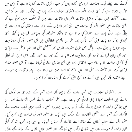
کرنے سے پہلے ایک وضاحت ضروری سمجھتا ہوں کہ جب دفتری ملاقات کہا جاتا ہے تو ذہن میں
تاثر یہ ابھرتا ہے کہ کسی بڑے افسر سے انتظامی معاملات کے بارہ میں میٹنگ۔ ایسا ہر گز نہیں
ہے۔ حقیقت یوں ہے کہ دفتری ملاقات انفرادی ملاقات سے یوں تو مختلف ضرور ہوتی ہے کہ
ایسی ملاقات میں حضور انور کی خدمت میں اپنی ذمہ داریوں کے حوالہ سے رہنمائی کی درخواست کی
جاتی ہے۔ ذاتی بات سے احتراز کیا جاتا ہے تا وقتیکہ حضورخود کچھ دریافت فرمالیں یا کوئی ایسی
مجبوری ہو کہ وہ بات پیش کرنا ناگزیر ہو۔ مگر ان دفتری ملاقاتوں میں بھی حضور انور کی روحانیت
اپنے عروج پر ہوتی ہے۔ بالکل جس طرح حضرت اقدس محمد مصطفی صلی اللہ علیہ وسلم نے ریاستی
امور بھی بیان فرمائے تو وہ بھی روحانیت اور الہیات کے نور سے منور تھے۔ اسی طرح اللہ تعالی
کی آخری جماعت کا یہ امام جب انتظامی امور میں بھی ہماری رہنمائی فرماتا ہے، تو بھی ہمیشہ مقدم
قرآن کریم اور آنحضرت صلی اللہ علیہ وسلم کا اسوہ حسنہ ہی رہتا ہے۔ چند واقعات جو میرے
اپنے مشاہدہ بلکہ تجربہ میں آئے وہ آج پیش کرنے کی جسارت کرتا ہوں۔
٭… انتظامی معاملات میں شعبہ جات کے مابین بلکہ اپنے شعبہ کے اندر ہی دو لوگوں کی
رائے میں اختلاف ہوجانا بڑی قدرتی سی بات ہے۔ مگر اختلافِ رائے طول پکڑ جائے اور اس
میں جماعتی وقت کا ضیاع ہونے لگے تو یہ بہرحال پسندیدہ نہیں۔ ایک مرتبہ ایک صاحب نے
خاکسار کے شعبہ سے متعلق شکایت کے رنگ میں ایک خط حضور انور کی خدمت میں تحریر کیا۔
حضور انور نے سوالیہ نشان کے ساتھ اسے خاکسار کو ارسال فرمایا۔ یہ میرا پہلا تجربہ تھا کہ کوئی
خلیفہ وقت کو میرے بارہ میں شکایتی رنگ میں خط لکھے اور حضور سوالیہ نشان کے ساتھ مجھے مارک