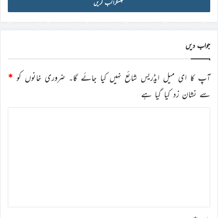
آئی
ڈی
درج
کریں
جواب دیں
آپ کا ای میل ایڈریس شائع نہیں کیا جائے گا۔
ضروری خانوں کو
*
سے نشان زد کیا گیا ہے
ت
ب
ص
ر
ہ
*