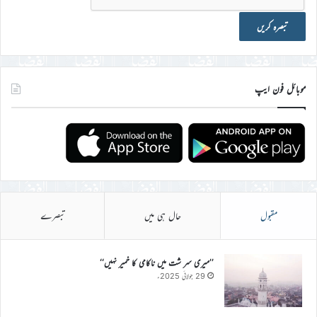
موبائل فون ایپ
مقبول
حال ہی میں
تبصرے
’’میری سر شت میں ناکامی کا خمیر نہیں‘‘
29 جولائی 2025ء