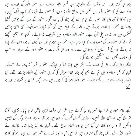
پڑھ لیا کرتا تھا۔ اس وقت کے چئیرمین سید نصیر شاہ صاحب نے حضور انور کی خدمت میں
درخواست کی کہ حضور انور اس مجلس میں رونق افروز ہوں، تو حضور نے فرمایا کہ آپ لوگ کریں،
میں آسکا تو آجاؤں گا۔ جلسہ کے ایام سے کچھ پہلے کی بات تھی۔ حضور کے دن کے چوبیس گھنٹے
پہلے ہی معمور الاوقات ہوتے ہیں، جلسہ کے ایام میں کئی گُنا زیادہ مصروفیت بھی انہی چوبیس
گھنٹوں میں در انہ در چلی آتی ہے۔ حضور انور مشاعرہ میں تشریف نہ لائے۔ اگرچہ ہم سبھی سمجھتے
تو تھے کہ حضورانور کی مصروفیت کا کیا عالم ہے، مگر امید موہوم ہی سی کیوں نہ ہو، اس کے پورا
نہ ہونے کا رنج تو انسان کو ہوتا ہی ہے۔اور وہ بھی اگر بات ہو حضور انور کے دیدار اور آپ
کی مبارک مجلس سے مستفیض ہونے کی۔
اگلے روز خاکسار ایم ٹی اے کے دفتر میں بیٹھا تھا کہ اچانک حضو رِ انور تشریف لے آئے۔
فرمایا کہ کل مشاعرہ میں تم نے بھی کچھ پڑھا تھا؟ عرض کی کہ جی حضور، کچھ اشعار پڑھے تھے۔ کیا
اشعار پڑھے تھے؟۔ یہ کہتے ہوئے حضور انور دفتر کی کرسیوں میں سے ایک کرسی پر تشریف فرما ہو
گئے
مجھے عام طور پر تو اپنے شعر یاد رہا کرتے ہیں مگر اس وقت ذہن بالکل خالی پایا۔ جیبیں ٹٹولنا
شروع کیں وہ بھی خالی تھیں، درازیں کھول کھول کر ان میں جھانکتا رہا،پھر اپنے بیگ کی جیبیں
دیکھیں تو وہاں وہ کاغذ مل گیا جس پر وہ اشعار درج تھے۔ فرمایاسناؤ کیا پڑھا تھا۔ خاکسار نے
اشعار پیش کئے۔ فرمایاچلو کل مشاعرہ میں تو نہیں آیا، البتہ تمہارے شعر سن لئے ہیں۔ خوشی کا جو