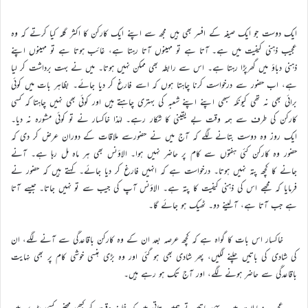
ایک دوست جو ایک صیغہ کے افسر بھی ہیں مجھ سے اپنے ایک کارکن کا اکثر گلہ کیا کرتے کہ وہ
عجیب ذہنی کیفیت میں ہے۔ آتا ہے تو مہینوں آتا رہتا ہے، غائب ہوتا ہے تو مہینوں اپنے
ذہنی دباؤ میں گھرپڑا رہتا ہے۔ اس سے رابطہ بھی ممکن نہیں ہوتا۔ میں نے بہت برداشت کر لیا
ہے، اب حضور سے درخواست کرنا چاہتا ہوں کہ اسے فارغ کر دیا جائے۔ بظاہر بات میں کوئی
برائی بھی نہ تھی کیونکہ سبھی اپنے اپنے شعبہ کی بہتری چاہتے ہیں اور کوئی بھی نہیں چاہتا کہ کسی
کارکن کی طرف سے ہمہ وقت بے یقینی کا شکار رہے۔ لہٰذا خاکسار نے تو کوئی مشورہ نہ دیا۔
ایک روز وہ دوست بتانے لگے کہ آج میں نے حضورسے ملاقات کے دوران عرض کر دی کہ
حضور وہ کارکن کئی ہفتوں سے کام پر حاضر نہیں ہوا۔ الاؤنس بھی ہر ماہ مل رہا ہے۔ آنے
جانے کا کچھ پتہ نہیں ہوتا۔ درخواست ہے کہ انہیں فارغ کر دیا جائے۔ کہتے ہیں کہ حضور نے
فرمایا کہ مجھے اس کی ذہنی کیفیت کا پتہ ہے۔ الاؤنس آپ کی جیب سے تو نہیں جاتا۔ جیسے آتا
ہے جب آتا ہے، آلینے دو۔ ٹھیک ہو جائے گا۔
خاکسار اس بات کا گواہ ہے کہ کچھ عرصہ بعد ان کے وہ کارکن باقاعدگی سے آنے لگے، ان
کی شادی کی باتیں چلنے لگیں، پھر شادی بھی ہو گئی اور وہ بڑی ہنسی خوشی کام پر بھی نہایت
باقاعدگی سے حاضر ہونے لگے، اور آج تک ہو رہے ہیں۔
عجیب معاملات ہیں۔ یہی باتیں تو ہمیں بتاتی ہیں کہ خلیفۂ وقت کو کبھی محض کسی بڑے بین