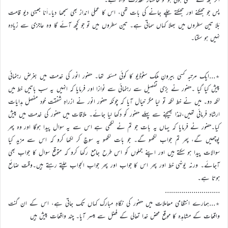
پس جو جھکنے اور جھکتے چلے جانے کی بات تھی، اس کا عملی انداز بھی سمجھا دیا۔اَنا جیسی دیو قامت
بَلا تین سطروں میں بھلا کہاں سماتی ہے۔ تین سطروں میں تو جو کچھ آئے گا وہ عاجزی سے زیادہ
نہیں ہو سکتا۔
٭…ایک مرتبہ کسی بیرونِ ملک سٹوڈیو کا کوئی مسئلہ تھا۔ حضور انور کی خدمت میں بغرضِ رہنمائی
پیش کیا گیا ۔حضور نے بڑی تفصیل سے رہنمائی سے نوازا اور فرمایا کہ انہیں یہ سب باتیں خط میں
لکھ دو۔ میں نے خط لکھ تو لیا مگر خیال آیا کہ چونکہ حضور انور نے ازراہِ شفقت خود مفصل ہدایات
ارشاد فرمائی تھیں،لہٰذا بھیجنے سے پہلے حضور کو دکھا لیا جائے۔ ملاقات میں حضور کی خدمت میں پیش
کیا۔حضور نے فرمایا کہ یہاں یہ بات جو تم نے لکھی ہے اس سے یہ سوال پیدا ہوگا اور وہ پھر
پوچھیں گے، پھر تم جواب لکھو گے۔ جو بات لکھو یہ سوچ کر لکھا کرو کہ اس سے مزید کیا
سوالات پیدا ہو سکتے ہیں اور اپنے جملوں کو اس طرح جامع رکھا کرو کہ متوقع سوال کا جواب بھی
آجائے۔ ورنہ یونہی خط اور پھر اس کا جواب اور پھر جواب الجواب چلتے رہتے ہیں۔وقت ضائع
ہوتا ہے۔
………………………
٭…ہمارے انتظامی معاملات میں حضور کی نگاہِ مبارک کہاں تک جاتی ہے، اس کے ان گنت
واقعات کے مشاہدہ کا موقع محض خدا تعالی کے فضل سے میسر آیا۔ چند واقعات پیش ہیں