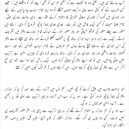
آپ جانتے ہی ہیں۔ یعنی وہ جو کیفیت ہے کہ ’کبھی ہم ان کو کبھی اپنے گھر کو دیکھتے ہیں‘۔ جیسے
کسی غریب کے گھر کوئی بہت عالی مرتبت مہمان آنکلے تو وہ اپنا تمام اسباب چارپائیوں کے نیچے
اور الماری میں گھسا کر ظاہری صفائی ستھرائی کا اہتمام کرنے لگتا ہے، وہی حالت ہماری ہوتی۔
تمام کاغذ سمیٹ کر کسی ایک فائل میں رکھ لئے۔ جلدی جلدی جھاڑ پونچھ شروع کر دی۔ اتنے میں
حضور سے پہلے حضور کی خوشبو آجاتی اور پھر حضور انور کے مبارک قدم ہمارے دفتر میں تشریف
لاتے۔ ایک سے زائد مرتبہ ایسا ہوا کہ ساتھ کچھ پُرشفقت گفتگو فرماتے اور ساتھ ہی چلتے ہوئے دفتر
کی اس الماری کے سامنے پہنچ جاتے جہاں ہم غریبوں نے تمام اسباب ٹھونس رکھا تھا۔ اسے
کھولا، حالت دیکھی اور پھر الماری بند کر دی۔ ساتھ ہدایت فرما دی کہ چیزیں ایسی بے ترتیب
نہیں ہونی چاہئیں۔ میں تو خود اپنے دفتر کی صفائی کرتا ہوں۔ ایک برش رکھا ہوا ہے، خود ہی صبح
آکر اس سے دفتر کی جھاڑ پونچھ کر لیتا ہوں۔ میں کر لیتا ہوں تو تم لوگ کیوں نہیں کر سکتے
بجز ندامت جواب میں پیش کرنے کو کچھ نہیں۔ مگر دل میں آئندہ کے لئے عہد کر لیا کہ روزانہ
دفتر کی جھاڑ پونچھ ضرور کرنی ہے۔ اور یہ کہ اب بس آئندہ ہر چیز ترتیب سے اپنی جگہ پر رکھنی
ہے۔ آئندہ ایسی صورتحال نہ ہو گی۔
اب ہوا یہ کہ ہم روزانہ یہ اہتمام کرنے لگے کہ ہر چیز ترتیب سے پڑی ہو۔ مگر حضور تشریف ہی
نہیں لائے۔ کئی ماہ یوں ہی گزر گئے۔ روزانہ انتظار کہ شاید آج، شاید کل، شاید پرسوں، مگر
انتظار لمبا ہوتا گیا۔