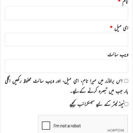
نام
*
ای میل
*
ویب‌ سائٹ
اس براؤزر میں میرا نام، ای میل، اور ویب سائٹ محفوظ رکھیں اگلی
بار جب میں تبصرہ کرنے کےلیے۔
نیوز لیٹر کے لیے سبسکرائب کیجیے