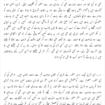
بھی ہو گیا تھا اور بہت معذرت بھی کہ ہماری وجہ سے حضور کو تکلیف ہوئی۔ فرمایا ایسی خط و
کتابت میں بالعموم اصل بات پیچھے رہ جاتی ہے اور یہ مقابلہ شروع ہو جاتا ہے کہ اپنی بات کو
دوسرے سے اونچا دکھاؤں۔ مل بیٹھ کے بات کر لو تو وہی بات چند منٹ میں حل ہو جائے۔
حضورکی اس بات میں بہت گہرا سبق تھا۔ غور کیا تو واقعی ایسا ہی تھا۔ کہیں نہ کہیں یہ خیال
ضرور لکھنے پر اکساتا ہے کہ اب اس بات کا یوں جواب دیا جائے کہ میں سچا لگوں۔ میں غلطی پر
نہ نظر آؤں اور فیصلہ میری ہی حق میں ہو۔ یہ بات کہیں کھو جاتی ہے کہ جو بھی انتظامی معاملہ
ہے، وہ جماعت ہی کا معاملہ ہے۔ جو فیصلہ بھی ہوگا، وہ اگر خلیفہ وقت کی طرف سے ہوگا تو یقینا
جماعت کے لئے بہتر ہوگا۔ اس میں کسی فرد کی ہار جیت کا کیا سوال۔ پھر یہ کہ مل بیٹھنے میں جو
چیز آڑے آتی رہی، وہ بھی توصرف اَنا ہی تھی۔ اگر ہم مل بیٹھتے اورحسنِ تحریر کے بدنمامقابلہ
میں نہ پڑ جاتے تو مسئلہ کب کا حل ہو گیا ہوتا
٭…اسی طرح ایک مرتبہ حضور نے فرمایا کہ فلاں صاحب تم سے بہت نالاں ہیں۔ عرض کی کہ
جی حضور، معلوم ہے۔ کوشش بھی بہت کرتا ہوں مگر ان کا دل صاف نہیں ہوتا۔عام آدمی
ہوتا تو یہاں دو طرح کے جواب دے سکتا تھا۔ یا تو مجھ سے ہمدردی ظاہر کرنے والا جواب، یا
دوسرے صاحب سے ہمدردی ظاہر کرنے والا ۔ مجھے تو ظاہر ہے یہی امید تھی کہ ہمدردی کا
مستحق مَیں ہی ہوں۔ مگر حضور نے جو جواب عنایت فرمایا، وہ کہیں گہرا اور توقعات سے کہیں
زیادہ بڑھ کر تھا۔فرمایا: ہو سکتا ہے تمہاری کوشش کافی نہ لگتی ہو ان کو۔ تم جھک جاؤ۔عرض کی