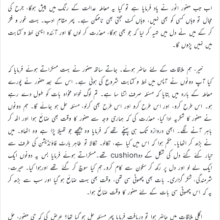
اب جب حضور انور نے یاد فرمایا ہے تو کیا یہ معاملہ عدالت کے رنگ میں پیش ہوگا، جرح کی
مجال تو وہاں کسی کو بھی نہیں، وہاں کٹ حجتی بھی ناممکن ہے۔ پھر مقامِ ادب۔ بہت غور و فکر
کر کے میں نے دل میں تہیہ کر لیا کہ جو بھی ہوگا، معذرت کر لوں گا اور آئندہ ایسی خط و کتابت
میں نہیں پڑوں گا۔
خیر، ہم ملاقات کے لئے حاضر ہوئے۔ جاتے ساتھ حضور نے بہت مسکراتے ہوئے فرمایا کہ
کیا آپ دونوں نے آپس میں خط و کتابت شروع کی ہوئی ہے۔ اس کے بعد حضور نے پورے
معاملہ کے بارہ میں بتایا کہ مسئلہ صرف اتنا سا ہے۔ تم لوگ خواہ مخواہ بات کو طول دے رہے
ہو۔ اس طرح کرو، اور اس طرح کرو اور اس طرح بھی کرلو، مسئلہ حل ہو جائے گا۔ ہم دونوں
نے حضور کا شکریہ ادا کیا، معذرت کی کہ ہماری وجہ سے حضور کا وقت بھی ضائع ہوا اور اٹھ کر
باہر آنے لگے۔ ابھی دروازہ تک ہی پہنچے تھے کہ فرمایا وہ پیچھے جو تھیلا پڑا ہے وہ اٹھاو۔ میں
نے بڑھ کر اٹھایا۔ حکم ہوا کہ اس میں کیا ہے، نکالو۔ نکالا تو طاہر ہارٹ فاؤنڈیشن کی طرف سے
تیار کئے گئے دل کی شکل کے دوcushion تھے۔مسکراتے ہوئے فرمایا بس یہ دونوں ایک
ایک لے لو اور دل پر رکھ کر سکون سے کام کرو۔ہم کیا سوچ کر گئے تھے اورہوا کیا۔ حیرت،
شرمندگی، شکر گزاری۔ بات بھی چھوٹی سی تھی، وقت بھی بہت ضائع ہو گیا اور سب سے بڑھ کر
یہ کہ اس چھوٹی سی بات کے لئے حضور کا وقت ضائع ہوا۔
اگلی ملاقات میں حاضر ہوا تو دریافت فرمایا پھر مسئلہ حل ہو گیا تھا؟ عرض کی کہ جی حضور، حل