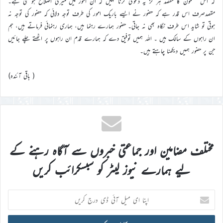
کہ اس مضمون کا مقصد ہر گز یہ دعوی کرنا نہیں کہ ان امور میں میری اصلاح ہو گئی ہے۔
مقصدصرف اس قدر ہے کہ حضور نے ایسے باریک امور کی طرف توجہ دلائی کہ حضور کی توجہ نہ
ہوتی تو شاید اس طرف نگاہ بھی نہ جاتی۔ حضور ہمارے رہنما ہیں، ہماری رہنمائی فرماتے ہیں، ہم
ان راہوں کے سالک ہیں ۔ اللہ ہمیں توفیق دے کہ ہمارے قدم ان راہوں پر اٹھتے چلے جائیں
جن پر حضور ہمیں دیکھنا چاہتے ہیں۔
( باقی آئندہ)
مختلف مضامین اور جماعتی خبروں سے آگاہ رہنے کے
لیے ہمارے نیوز لیٹر کو سبسکرائب کریں
اپنا
ای
میل