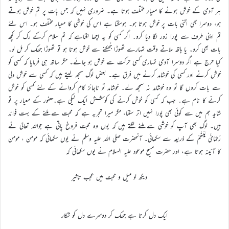
ہر آدمی کے خوش ہونے کا معیار مختلف ہوتا ہے۔ ضروری نہیں کہ جس بات پر تم خوش ہوتے
ہو، دوسرا بھی اتنی بات پر خوش ہوتا ہو۔ ہوسکتا ہے اس کی خوشی کا معیار مختلف ہو۔ اس لئے
تم اپنی طرف سے پورا زور لگا دیا کرو۔ اگر کسی کو یہ اچھا لگتاہے کہ تم سلام کرکے رک کر کچھ
بات بھی کرو۔ یا ہاتھ ملاتے وقت تمہارے تھوڑا جُھکنے سے خوش ہوتا ہو تو تھوڑا جھک کر مل لو۔
کیا حرج ہے اگر دوسرا آدمی تمہاری کسی حرکت سے خوش ہو جائے۔ مگر ساتھ ہی فرمایا کہ کسی کو
خوش کرنے اور کسی کی خوشامد کرنے میں فرق ہے۔ بعض لوگ سمجھ لیتے ہیں کہ کسی سے خوش دلی
سے بات کروں گا تو وہ خوشامد نہ سمجھ لے۔ خوشامد تو ناجائز کام کروانے کے لئے کسی کو خوش
کرنے کا نام ہے۔ جب کہ کسی کو خوش کرنے کی کوشش ایک نیکی ہے۔حضور کے معیار پر تو
شاید ہم میں سے کوئی بھی پورا نہیں اتر سکتا، مگر میرا تجربہ ہے کہ محبت سے ملنے کے بہت فوائد
ہیں۔ لوگ بھی آپ کو خوشی سے ملنے لگتے ہیں کہ یوں وہ محبت فروغ پاتی ہے جواللہ تعالیٰ نے
رُحَمَائُ بَیْنَھُمْ کے ذریعہ سے سکھائی۔ آنحضرت صلی اللہ علیہ وسلم نے یوں سکھائی کہ مومن ، مومن
کا آئینہ ہوتا ہے، اور حضرت مسیح موعود علیہ السلام نے یوں سکھائی کہ
دیکھ لو میل و محبت میں عجب تاثیر
ایک دل کرتا ہے جھک کر دوسرے دل کو شکار