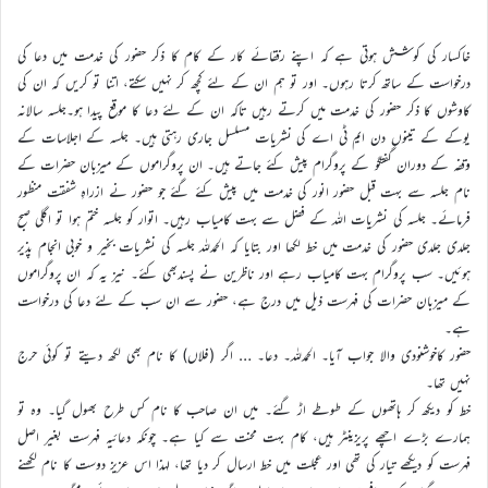
خاکسار کی کوشش ہوتی ہے کہ اپنے رفقائے کار کے کام کا ذکر حضور کی خدمت میں دعا کی
درخواست کے ساتھ کرتا رہوں۔ اور تو ہم ان کے لئے کچھ کر نہیں سکتے، اتنا تو کریں کہ ان کی
کاوشوں کا ذکر حضور کی خدمت میں کرتے رہیں تاکہ ان کے لئے دعا کا موقع پیدا ہو۔جلسہ سالانہ
یوکے کے تینوں دن ایم ٹی اے کی نشریات مسلسل جاری رہتی ہیں۔ جلسہ کے اجلاسات کے
وقفہ کے دوران گفتگو کے پروگرام پیش کئے جاتے ہیں۔ ان پروگراموں کے میزبان حضرات کے
نام جلسہ سے بہت قبل حضور انور کی خدمت میں پیش کئے گئے جو حضور نے ازراہِ شفقت منظور
فرمائے۔ جلسہ کی نشریات اللہ کے فضل سے بہت کامیاب رہیں۔ اتوار کو جلسہ ختم ہوا تو اگلی صبح
جلدی جلدی حضور کی خدمت میں خط لکھا اور بتایا کہ الحمدللہ جلسہ کی نشریات بخیر و خوبی انجام پذیر
ہوئیں۔ سب پروگرام بہت کامیاب رہے اور ناظرین نے پسندبھی کئے۔ نیز یہ کہ ان پروگراموں
کے میزبان حضرات کی فہرست ذیل میں درج ہے، حضور سے ان سب کے لئے دعا کی درخواست
ہے۔
حضور کاخوشنودی والا جواب آیا۔ الحمدللہ۔ دعا۔ … اگر (فلاں) کا نام بھی لکھ دیتے تو کوئی حرج
نہیں تھا۔
خط کو دیکھ کر ہاتھوں کے طوطے اڑ گئے۔ میں ان صاحب کا نام کس طرح بھول گیا۔ وہ تو
ہمارے بڑے اچھے پریزینٹر ہیں، کام بہت محنت سے کیا ہے۔ چونکہ دعائیہ فہرست بغیر اصل
فہرست کو دیکھے تیار کی تھی اور عجلت میں خط ارسال کر دیا تھا، لہذا اس عزیز دوست کا نام لکھنے