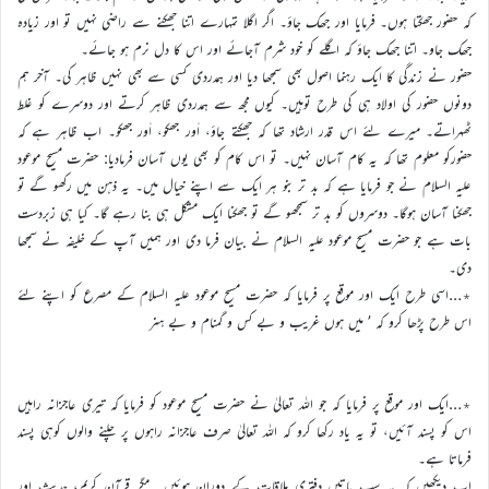
کہ حضور جھکتا ہوں۔ فرمایا اور جھک جاؤ۔ اگر اگلا تمہارے اتنا جھکنے سے راضی نہیں تو اور زیادہ
جھک جاو۔ اتنا جھک جاؤ کہ اگلے کو خود شرم آجائے اور اس کا دل نرم ہو جائے۔
حضور نے زندگی کا ایک رہنما اصول بھی سمجھا دیا اور ہمدردی کسی سے بھی نہیں ظاہر کی۔ آخر ہم
دونوں حضور کی اولاد ہی کی طرح توہیں۔ کیوں مجھ سے ہمدردی ظاہر کرتے اور دوسرے کو غلط
ٹھہراتے۔ میرے لئے اس قدر ارشاد تھا کہ جھکتے جاؤ، اَور جھکو، اَور جھکو۔ اب ظاہر ہے کہ
حضورکو معلوم تھا کہ یہ کام آسان نہیں۔ تو اس کام کو بھی یوں آسان فرمادیا: حضرت مسیح موعود
علیہ السلام نے جو فرمایا ہے کہ بد تر بنو ہر ایک سے اپنے خیال میں۔ یہ ذہن میں رکھو گے تو
جھکنا آسان ہوگا۔ دوسروں کو بد تر سمجھو گے تو جھکنا ایک مشکل ہی بنا رہے گا۔ کیا ہی زبردست
بات ہے جو حضرت مسیح موعود علیہ السلام نے بیان فرما دی اور ہمیں آپ کے خلیفہ نے سمجھا
دی۔
٭…اسی طرح ایک اور موقع پر فرمایا کہ حضرت مسیح موعود علیہ السلام کے مصرع کو اپنے لئے
اس طرح پڑھا کرو کہ ’ میں ہوں غریب و بے کس و گمنام و بے ہنر
٭…ایک اور موقع پر فرمایا کہ جو اللہ تعالیٰ نے حضرت مسیح موعود کو فرمایا کہ تیری عاجزانہ راہیں
اس کو پسند آئیں، تو یہ یاد رکھا کرو کہ اللہ تعالیٰ صرف عاجزانہ راہوں پر چلنے والوں کوہی پسند
فرماتا ہے۔
اب دیکھیں کہ یہ سب باتیں دفتری ملاقات کے دوران ہوئیں۔ مگر قرآن کریم، حدیث اور