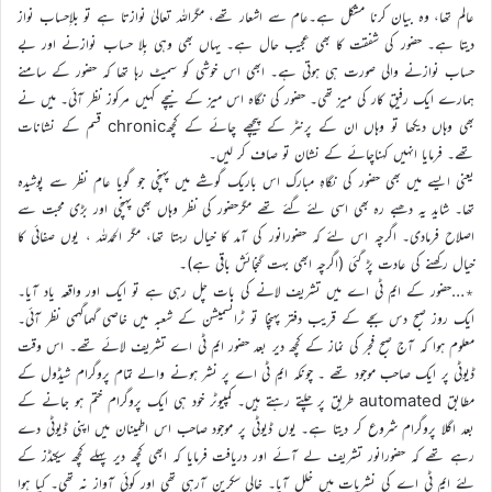
عالم تھا، وہ بیان کرنا مشکل ہے۔عام سے اشعار تھے، مگراللہ تعالیٰ نوازتا ہے تو بلاِحساب نواز
دیتا ہے۔ حضور کی شفقت کا بھی عجیب حال ہے۔ یہاں بھی وہی بِلا حساب نوازنے اور بے
حساب نوازنے والی صورت ہی ہوتی ہے۔ ابھی اس خوشی کو سمیٹ رہا تھا کہ حضور کے سامنے
ہمارے ایک رفیقِ کار کی میز تھی۔ حضور کی نگاہ اس میز کے نیچے کہیں مرکوز نظر آئی۔ میں نے
بھی وہاں دیکھا تو وہاں ان کے پرنٹر کے پیچھے چائے کے کچھchronic قسم کے نشانات
تھے۔ فرمایا انہیں کہناچائے کے نشان تو صاف کر لیں۔
یعنی ایسے میں بھی حضور کی نگاہِ مبارک اس باریک گوشے میں پہنچی جو گویا عام نظر سے پوشیدہ
تھا۔ شاید یہ دھبے رہ بھی اسی لئے گئے تھے مگرحضور کی نظر وہاں بھی پہنچی اور بڑی محبت سے
اصلاح فرمادی۔ اگرچہ اس لئے کہ حضورانور کی آمد کا خیال رہتا تھا، مگر الحمدللہ ، یوں صفائی کا
خیال رکھنے کی عادت پڑ گئی (اگرچہ ابھی بہت گنجائش باقی ہے)۔
٭…حضور کے ایم ٹی اے میں تشریف لانے کی بات چل رہی ہے تو ایک اور واقعہ یاد آیا۔
ایک روز صبح دس بجے کے قریب دفتر پہنچا تو ٹرانسمیشن کے شعبہ میں خاصی گہماگہمی نظر آئی۔
معلوم ہوا کہ آج صبح فجر کی نماز کے کچھ دیر بعد حضور ایم ٹی اے تشریف لائے تھے۔ اس وقت
ڈیوٹی پر ایک صاحب موجود تھے ۔ چونکہ ایم ٹی اے پر نشر ہونے والے تمام پروگرام شیڈول کے
مطابق automated طریق پر چلتے رہتے ہیں۔ کمپیوٹر خود ہی ایک پروگرام ختم ہو جانے کے
بعد اگلا پروگرام شروع کر دیتا ہے۔ یوں ڈیوٹی پر موجود صاحب اس اطمینان میں اپنی ڈیوٹی دے
رہے تھے کہ حضورانور تشریف لے آئے اور دریافت فرمایا کہ ابھی کچھ دیر پہلے کچھ سیکنڈز کے
لئے ایم ٹی اے کی نشریات میں خلل آیا۔ خالی سکرین آرہی تھی اور کوئی آواز نہ تھی۔ کیا ہوا