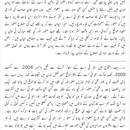
نہیں یوں ہونی چاہیے تھی۔ اسے درست کرواؤ۔حضور کی روٹین تو سب کے سامنے ہے۔جو یہاں
لندن میں نہیں رہتے یا جنہیں کسی بھی وجہ سے یہ معلوم نہیں، عابد وحید خان صاحب کی ڈائری
اور پرائیویٹ سیکرٹری کا صاحب کا ایم ٹی اے پر نشر ہونے والا انٹرویو اس بات کا پتہ دیتے
ہیں کہ حضور کے معمولات کس قدر بھرپور ہیں۔ میرا ایمان ہے کہ یہ حصے جن کی اصلاح حضور نے
متعدد مواقع پر کروائی، وہ اسی وقت نشر ہونا مقدر تھے جب حضور انور کی نگاہِ مبارک ٹی وی پر
پڑی۔ غالب نے تو شاعرانہ تعلّی میں کہہ دیا کہ ’آتے ہیں غیب سے یہ مضامیں خیال میں‘۔ اصل
میں تو غیب سے آنے والے مضامیں کا نظارہ ہمارے یہاں نظر آتا ہے جہاں اللہ تعالیٰ حضور
انور کے ذریعہ ہماری اصلاح کے سامان پیدا فرماتا ہے۔
…………………………
٭…بیت الفتوح میں ایم ٹی اے کے دفاتر آنے سے قبل دسمبر 2004ء سے اگست
2009ء تک خاکسار ایم ٹی اے کے دفتر واقع مسجد فضل لندن میں تعینات تھا۔ یہاں سب سے
بڑی نعمت تو یہ میسر تھی کہ تمام نمازیں حضورانور کی اقتدا میں ادا کرنے کا موقع مل جاتا تھا۔ ایک
اور پُرلطف بات یہ تھی کہ حضور انور کچھ ماہ کے وقفہ سے کسی بھی وقت ایم ٹی اے میں تشریف
لے آتے۔ ایسے مواقع پر ہماری تو عید ہو جاتی۔ جو چند لمحات حضور انور ایم ٹی اے میں گزارتے
وہ آج تک ہم سب کارکنان کے ذہنوں میں محفوظ ہیں۔ باہمی گفتگو میں کہیں نہ کہیں کوئی نہ کوئی
بڑا لطف لیتے ہوئے کسی ایسے ہی موقع پر ارشاد فرمودہ حضور کی کسی بات کا تذکرہ کردیتا ہے۔
جونہی ہمیں کسی بھی طرح معلوم ہو جاتا کہ حضو ر انور ایم ٹی اے تشریف لا رہے ہیں، تو ہم
سب اپنے دفتروں اورمیزوں کی شکل صورت سنوارنے میں لگ جاتے۔ ایسے میں جو ہوتا ہے وہ