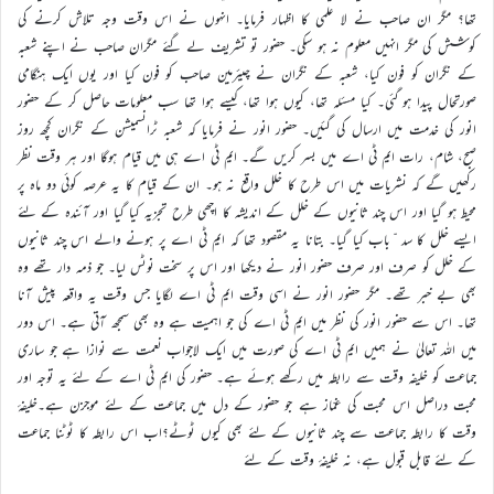
تھا؟ مگر ان صاحب نے لا علمی کا اظہار فرمایا۔ انہوں نے اس وقت وجہ تلاش کرنے کی
کوشش کی مگر انہیں معلوم نہ ہو سکی۔ حضور تو تشریف لے گئے مگران صاحب نے اپنے شعبہ
کے نگران کو فون کیا، شعبہ کے نگران نے چیئرمین صاحب کو فون کیا اور یوں ایک ہنگامی
صورتحال پیدا ہو گئی۔ کیا مسئلہ تھا، کیوں ہوا تھا، کیسے ہوا تھا سب معلومات حاصل کر کے حضور
انور کی خدمت میں ارسال کی گئیں۔ حضور انور نے فرمایا کہ شعبہ ٹرانسمیشن کے نگران کچھ روز
صبح، شام، رات ایم ٹی اے میں بسر کریں گے۔ ایم ٹی اے ہی میں قیام ہوگا اور ہر وقت نظر
رکھیں گے کہ نشریات میں اس طرح کا خلل واقع نہ ہو۔ ان کے قیام کا یہ عرصہ کوئی دو ماہ پر
محیط ہو گیا اور اس چند ثانیوں کے خلل کے اندیشہ کا اچھی طرح تجزیہ کیا گیا اور آئندہ کے لئے
ایسے خلل کا سد ّباب کیا گیا۔ بتانا یہ مقصود تھا کہ ایم ٹی اے پر ہونے والے اس چند ثانیوں
کے خلل کو صرف اور صرف حضور انور نے دیکھا اور اس پر سخت نوٹس لیا۔ جو ذمہ دار تھے وہ
بھی بے خبر تھے۔ مگر حضور انور نے اسی وقت ایم ٹی اے لگایا جس وقت یہ واقعہ پیش آنا
تھا۔ اس سے حضور انور کی نظر میں ایم ٹی اے کی جو اہمیت ہے وہ بھی سمجھ آتی ہے۔ اس دور
میں اللہ تعالیٰ نے ہمیں ایم ٹی اے کی صورت میں ایک لاجواب نعمت سے نوازا ہے جو ساری
جماعت کو خلیفہ وقت سے رابطہ میں رکھے ہوئے ہے۔ حضور کی ایم ٹی اے کے لئے یہ توجہ اور
محبت دراصل اس محبت کی غمّاز ہے جو حضور کے دل میں جماعت کے لئے موجزن ہے۔خلیفۂ
وقت کا رابطہ جماعت سے چند ثانیوں کے لئے بھی کیوں ٹوٹے؟اب اس رابطہ کا ٹوٹنا جماعت
کے لئے قابل قبول ہے، نہ خلیفۂ وقت کے لئے