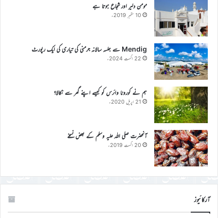
مومن دلیر اور شجاع ہوتا ہے
10 ستمبر 2019ء
Mendig سے جلسہ سالانہ جرمنی کی تیاری کی ایک رپورٹ
22 اگست 2024ء
ہم نے کورونا وائرس کو کیسے اپنے گھر سے نکالا؟
21 اپریل 2020ء
آنحضرت صلی اللہ علیہ وسلم کے بعض نسخے
20 اگست 2019ء
آرکائیوز