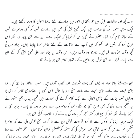
………………………
٭…کچھ اور واقعات پیش ہیں جو انتظامی امور میں ہمارے لئے رہنما اصول کا درجہ رکھتے ہیں۔
ایک مرتبہ حضور انور کی خدمت میں ایک تجویز پیش کی جس میں ہمارے شعبہ کو کسی دوسرے شعبہ
کے ساتھ کام کرنا تھا۔ حضور نے تجویز سن کر فرمایا کہ ٹھیک ہے، ان سے بھی پوچھ لو۔ بلکہ اس
طرح کرو کہ انہیں خط لکھو کہ میں آپ سے ملاقات کے لئے حاضر ہونا چاہتا ہوں۔ براہ مہربانی
کچھ وقت عنایت فرمائیں۔ پھرجو وہ وقت دیں، اس وقت پر جاؤ اور اپنی تجویز پیش کر کے ان
سے بات کرلو۔ وہ بھی خوش ہو جائیں گے، تمہارا کام بھی ہو جائے گا
جن سے ملنے جانا تھا، وہ یوں بھی بہت شریف اور نجیب آدمی ہیں۔ حسبِ ارشاد ایسا ہی کیا۔ وہ
بڑی محبت سے ملے۔ بڑی محبت سے بات سنی اور بلا تامّل اس تجویز پر رضامندی ظاہر کر دی جو
دونوں شعبہ جات کے باہمی الحاق سے ایک کام کرنے کی صورت میں تھی۔ یہاں بھی حضور نے
یہ تعلیم دے دی کہ جس طرح بھی ہو سکے، خود کو دوسروں سے بہتر تو دور کی بات، برابر بھی نہ
سمجھا جائے بلکہ خود کو نیچا اور کمتر سمجھ کر بات کی جائے،خواہ مخاطب کوئی بھی ہو۔
ایک مرتبہ فرمایا کہ لوگوں سے ملا کرو تو بہت خوش دلی سے ملا کرو۔ اتنی خوش دلی سے کہ دوسرا
شخص تم سے مل کر بہت خوش ہو۔ عرض کی کہ حضور کوشش تویہی کرتا ہوں ، مگر حضور سے دعا
کی درخواست ہے تا کہ کہیں کمی ہو تو اللہ تعالیٰ اسے بھی دور فرمادے۔ بڑی محبت سے فرمایا کہ