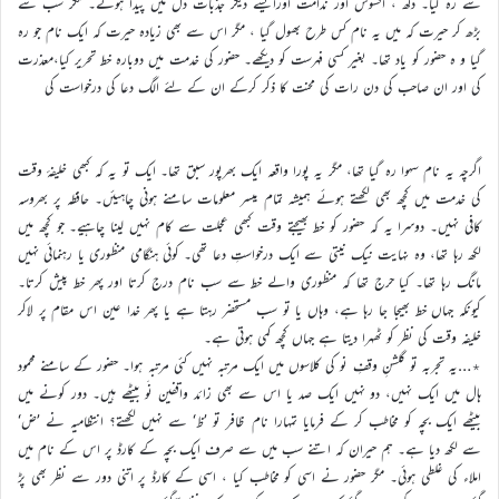
سے رہ گیا۔ دکھ ، افسوس اور ندامت اورایسے دیگر جذبات دل میں پیدا ہوئے۔ مگر سب سے
بڑھ کر حیرت کہ میں یہ نام کس طرح بھول گیا ، مگر اس سے بھی زیادہ حیرت کہ ایک نام جو رہ
گیا و ہ حضور کو یاد تھا۔ بغیر کسی فہرست کو دیکھے۔ حضور کی خدمت میں دوبارہ خط تحریر کیا،معذرت
کی اور ان صاحب کی دن رات کی محنت کا ذکر کرکے ان کے لئے الگ دعا کی درخواست کی
اگرچہ یہ نام سہوا رہ گیا تھا، مگر یہ پورا واقعہ ایک بھرپور سبق تھا۔ ایک تو یہ کہ کبھی خلیفۂ وقت
کی خدمت میں کچھ بھی لکھتے ہوئے ہمیشہ تمام میسر معلومات سامنے ہونی چاہیئں۔ حافظہ پر بھروسہ
کافی نہیں۔ دوسرا یہ کہ حضور کو خط بھیجتے وقت کبھی عجلت سے کام نہیں لینا چاہیے۔ جو کچھ میں
لکھ رہا تھا، وہ نہایت نیک نیتی سے ایک درخواستِ دعا تھی۔ کوئی ہنگامی منظوری یا رہنمائی نہیں
مانگ رہا تھا۔ کیا حرج تھا کہ منظوری والے خط سے سب نام درج کرتا اور پھر خط پیش کرتا۔
کیونکہ جہاں خط بھیجا جا رہا ہے، وہاں یا تو سب مستحضر رہتا ہے یا پھر خدا عین اس مقام پر لاکر
خلیفہ وقت کی نظر کو ٹھہرا دیتا ہے جہاں کچھ کمی ہوتی ہے۔
٭…یہ تجربہ تو گلشنِ وقفِ نو کی کلاسوں میں ایک مرتبہ نہیں کئی مرتبہ ہوا۔ حضور کے سامنے محمود
ہال میں ایک نہیں، دو نہیں ایک صد یا اس سے بھی زائد واقفین نَو بیٹھے ہیں۔ دور کونے میں
بیٹھے ایک بچہ کو مخاطب کر کے فرمایا تمہارا نام ظافر تو ’ظ‘ سے نہیں لکھتے؟ انتظامیہ نے ’ض‘
سے لکھ دیا ہے۔ ہم حیران کہ اتنے سب میں سے صرف ایک بچہ کے کارڈ پر اس کے نام میں
املاء کی غلطی ہوئی۔ مگر حضور نے اسی کو مخاطب کیا ، اسی کے کارڈ پر اتنی دور سے نظر بھی پڑ