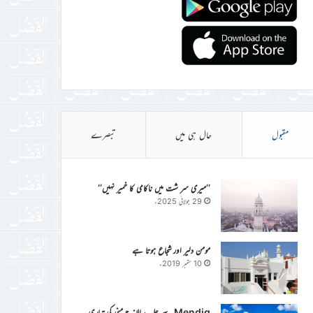
مقبول
حال ہی میں
تبصرے
’’میری سر شت میں ناکامی کا خمیر نہیں‘‘
29 جولائی 2025ء
مومن دلیر اور شجاع ہوتا ہے
10 ستمبر 2019ء
Mendig سے جلسہ سالانہ جرمنی کی تیاری