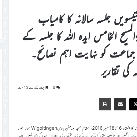
تیسویں جلسہ سالانہ کا کامیاب
لمسیح الخامس ایدہ اللہ کا جلسہ کے
 جماعت کو نہایت اہم نصائح۔
کی تقاریر
0
پڑھنے کے لئے 10 منٹ
Print
Share via Email
Faceb
X
اللہ تعالیٰ کے فضل سے جماعت احمدیہ سوئٹزرلینڈ کے 34ویں جلسہ سالانہ کا انعقاد 16تا18ستمبر 2016ء بمقام مسجد نورمشن ہاؤسWigoltingen ہوا۔ جلسہ
اپنے ناظمین اور نائبین مقرر کرکے اُن کے ذمہ مختلف ذمہ داریاں سپرد کردی تھیں۔ جلسہ