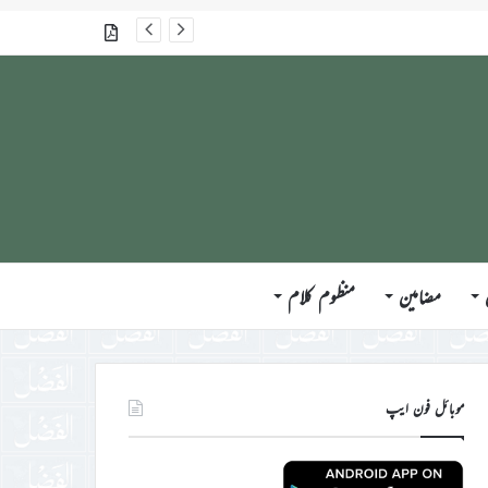
گذشتہ شمارے
مضامین
منظوم کلام
موبائل فون ایپ