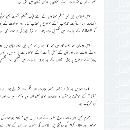
عصر حاضر کی ضرورت ‘ کے عنوان پر جرمن زبان میں تقریر کی۔
اسی اجلاس میں غیر مسلم مہمانوں کے لئے ایک تبلیغی نشست بھی ہوئی 
انصاف اور انسانیت کامذہب ‘‘کے موضوع پر خطاب کیا۔ اور سوالات کے جوا
کو AIMS کے بارے میں تفصیل سے بتایا ۔سوئٹرز رلینڈ کی جماعت بھی اب اللہ کے فضل سے اس سسٹم میں شامل ہو گئی ہے۔
اسی دوران لجنہ جلسہ گاہ میں لجنہ کا اجلاس ہوا جس میں اردو زبان میں دو تق
ہونے والے خلاء اور اُن کے منفی اثرات‘‘ کے موضوعا ت پر ہوئیں۔ تیسری تق
جہاد‘ ‘کے موضوع پر ہوئی۔ تقاریر کے بعد ہونہار طالبات میں تعلیمی اسناد 
تیسرا اجلاس بعد از نماز ظہر وعصر تلاوت اور نظم سے شروع ہوا ۔او رپہ
آشنا ‘‘ کے موضوع پر سُنت و احادیث نبوی صلی اللہ علیہ وسلم، سیرت اور ار
کی تحریک کی۔
مکرم نبیل احمد صاحب مربی سلسلہ نے اردو زبان میں ’ نظام جماعت کی
موعود ؑ اور خلفا ء کرام کی روشنی میں اطاعت کی اہمیت اور اس کے فوائد سے ا