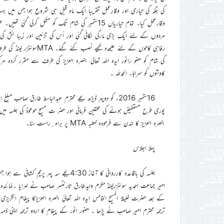
کی جگہ کی تیاری اور وقارِعمل تقریباََ ایک ماہ قبل ہی شروع ہوا جس م
وقارعمل کیا۔ تمام تیاریاں 15ستمبر کی شام تک کو مکم
مردوں کے لئے ایک بڑی مارکی لگائی گئی اور اُس کی تزئین اور زیبا ئش 
کی شام کو حضو رانور ایدہ اللہ تعالیٰ بنصرہ العزیز کی طرف سے مقرر کردہ مر
کاوشوں کو سراہا۔ الحمدللہ ۔
16ستمبر 2016ء کو دوپہر ڈیڑھ بجے محترم عبدالباسط طارق صاحب
پوری طرح مستفیض ہونے کی تلقین فرمائی اور حضر ت مسیح موعودؑ کی جلسہ میں ش
بنصرہ العزیز کا لندن سے فرمودہ خطبہ MTA پر براہ ِراست سنا۔
پہلا اجلاس
جلسہ کی باقاعدہ کارروائی کا آغاز 4:30بجے
امیر جماعت احمدیہ سوئٹزرلینڈ مکرم ولیدطارق تارنٹسر صاحب نے لہرایا ۔نمائ
کے بعد حضرت خلیفۃ المسیح الخامس ایدہ اللہ تعالیٰ بنصرہ العزیزکا پیغام انگ
ترجمہ محترم امیر صاحب نے پڑھا ۔ حضور انور کے پیغام کا اردو ترجمہ اپنی ذم