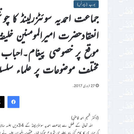
یورپ (رپورٹس)
جماعت احمدیہ سوئٹزرلینڈ کا چون
انعقادحضرت امیرالمومنین خلیفۃا
موقع پر خصوصی پیغام۔احباب
مختلف موضوعات پر علماء سلسلہ 
27 فروری 2017ء
ook
(ڈاکٹر شمیم احمد قاضی)
کی تیار ی کا کام کئی ماہ پہلے ہی شروع ہوگیا تھا۔ مختلف افسران جلسہ نے 