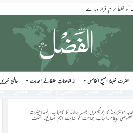
قطعاً حرام قرار دیا ہے
حضرت خلیفۃ المسیح الخامس
از افاضاتِ خلفائے احمدیت
عالمی خبریں
یہ سوئٹزرلینڈ کا چونتیسویں جلسہ سالانہ کا کامیاب انعقادحضرت
قع پر خصوصی پیغام۔احباب جماعت کو نہایت اہم نصائح۔ مختلف