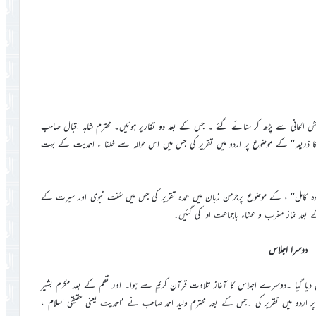
وش الحانی سے پڑھ کر سنائے گئے ۔ جس کے بعد دو تقاریر ہوئیں۔ محترم شاہد اقبال صاحب
ا ذریعہ‘‘ کے موضوع پر اردو میں تقریر کی جس میں اس حوالہ سے خلفا ء احمدیت کے بہت
وہ کامل‘‘ ، کے موضوع پرجرمن زبان میں عمدہ تقریر کی جس میں سُنت نبوی اور سیرت کے
بعد نماز مغرب و عشاء باجماعت ادا کی گئیں۔
دوسرا اجلاس
 درس القرآن دیا گیا ۔دوسرے اجلاس کا آغاز تلاوت قرآن کریم سے ہوا۔ اور نظم کے بعد مکرم بشیر
 پر اردو میں تقریر کی ۔جس کے بعد محترم ولید احمد صاحب نے ’احمدیت یعنی حقیقی اسلام ،