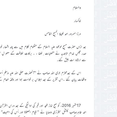
والسلام
خاکسار
مرزا مسرور احمد خلیفۃ المسیح الخامس
بعد ازاں حضرت مسیح موعود علیہ السلام کے منظوم کلام میں سے چند اشعار خ
صدر مجلس خدام الاحمدیہ نے ’’خطبات ِخلفا ء ۔ برکاتِ خلافت کے حصو ل ک
سے ارشاد ات پیش کئے۔
اس کے بعدمحترم جری اللہ صاحب نے ’’آنحضرت صلی اللہ علیہ وسلم اُس
واقعات بیان کئے ۔اس تقریر کے بعد اجلاس بر خواست ہوا اور وقفہ طعام کے 
17ستمبر 2016ء کو صبح نماز تہجد اور فجر کی ادائیگی کے بعد
احمد طاہرصاحب نیشنل سیکرٹری وصایا نے ’’ قیام الصلوٰۃ اور اُس کی اہمیت‘‘