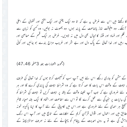
کا رکھتے ہیں اس سے غرض یہ ہے کہ تا وہ نیک چلنی اور نیک بختی اور تقویٰ کے اعلیٰ
 آسکے۔ وہ پنجوقت نماز باجماعت کے پابند ہوں، وہ جھوٹ نہ بولیں، وہ کسی کو زبان سے
 ظلم اور فساد اور فتنہ کا خیال بھی دل میں نہ لاویں۔ غرض ہر ایک قسم کے معاصی اور
مجتنب رہیں اور خدا تعالیٰ کے پاک دل اور بے شر اور غریب مزاج بندے ہو جائیں اور کوئی
(مجموعۂ اشتہارات جلد 3صفحہ 46۔47)
ام کے مشن کو جاری رکھے اس لئے مَیں آپ سب کونصیحت کرتا ہوں کہ خدا تعالیٰ کی طرف
مدی بیعت کے وقت اس بات کا عہد کرتا ہے کہ وہ شرائطِ بیعت کی پابندی کرے گا اور ہر
لئے ضروری ہے کہ جب آپ خلیفۂ وقت کے ہاتھ پر بیعت کریں تو بیعت کی شرائط کو
 ہدایات پر سنجیدگی سے عمل کرے گا تو اس سے اطاعت اور اتحاد کا ایک بلند معیار قائم
 تبلیغ ہر احمدی کے لئے ضروری ہے اور اس میں کامیابی کے لئے آپ کا اپنا پاکیزہ نمونہ
طابق ہیں اور اعمال اور اقوال قرآنِ کریم کے احکامات کے تابع ہیں اور آپ اس رنگ
واہش کی ہے تو یہ رویّہ احمدیت کے پیغام کو پہنچانے کے لئے نہ صرف سوئٹزرلینڈ کے