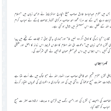
جس میں مکرم عبدالباسط طارق صاحب مبلغ انچارج سوئٹزرلینڈ نے جرمن زبان میں ’’اسلام
بات دیے جس کے بعد مرزا محمود احمد صاحب مرکزی آڈیٹر جماعت یوکے نے احباب کرام
اریر’ ’کیا زندگی کا ذوق اگر وہ نہیں ملا‘‘ اور’’ہماری بدلتی ہوئی تر جیحات کے نتیجے میں پیدا
ریر جرمن زبان میں’’ دعوت الیٰ اللہ اسلام کا مقدس فریضہ اس زمانہ کا اصل اور حقیقی
تقسیم کی گئیں ۔اس اجلاس میں دس غیرمسلم مہمان خواتین نے بھی شرکت کی۔
تیسرا اجلاس
لی تقریر مکرم شمیم احمد قاضی صاحب صدر انصار اللہ نے ’’جو خاک میں ملے اُسے ملتا ہے
شادات حضرت مسیح موعودؑ کی روشنی میں کی اور خاکساری و انکساری کی خوبیاں اختیار کرنے
 اطاعت کی اہمیت ‘پر تقریر کی اور احسن رنگ میں قرآن و حدیث، ارشادات حضر ت مسیح
حباب کو آگاہ کیا۔