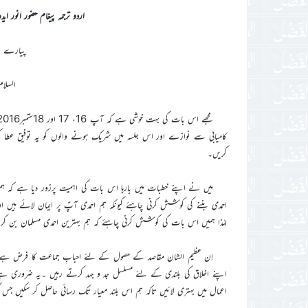
اردو ترجمہ پیغام حضور انور ایدہ ال
پیارے افر
السلام
کامیابی سے نوازے اور اس جلسہ میں شریک ہونے والوں کو یہ توفیق عطا ک
کریں۔
میں نے اپنے خطبات میں بارہا اس بات کی اہمیت پرزور دیا ہے کہ ہمی
احمدی بننے کی کوشش کرنی چاہئے کیونکہ ہم احمدی آپؑ پر ایمان لائے ہ
لہٰذا ہمیں اس بات کی کوشش کرنی چاہئے کہ ہم بہترین احمدی مسلمان بن کر اس
اِن عظیم الشان مقاصد کے حصول کے لئے احبابِ جماعت کا فرض ہے کہ و
اپنے اخلاق کی بلندی کے لئے مسلسل جد و جہد کرتے رہیں ۔یہ ضروری ہے کہ 
اعمال میں بہتری لائیں تاکہ ہم اس بلند معیار تک رسائی حاصل کر سکیں جس ک