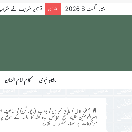
ہفتہ, اگست 8 2026
قرآن شریف نے شراب کو 
تازہ ترین
ارشادِ نبوی
ؑکلام امام الزمان
صفحۂ اول
/
عالمی خبریں
/
یورپ (رپورٹس)
/
جماعت احمد
امیرالمومنین خلیفۃالمسیح الخامس ایدہ اللہ کا جلسہ کے مو
موضوعات پر علماء سلسلہ کی تقاریر