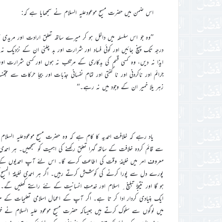
اس ضمن میں حضرت مسیح موعودعلیہ السلام نے سمجھایا ہے کہ:
’’وہ جو اس سلسلہ میں داخل ہو کر میرے ساتھ تعلق ارادت اور مریدی 
درجہ تک پہنچ جائیں اور کوئی فساد اور شرارت اور بد چلنی ان کے نزدیک نہ
ایذا نہ دیں، وہ کسی قسم کی بدکاری کے مرتکب نہ ہوں اور کسی شرارت اور
جرائم اور ناکردنی اور نا گفتی اور تمام نفسانی جذبات اور بیجا حرکات سے 
زہر یلا خمیر ان کے وجود میں نہ رہے۔‘‘
یاد رہے کہ خلافت احمدیہ کا کام ہے کہ وہ حضرت مسیح موعودعلیہ السل
سے قائم کردہ خلافت کے ساتھ گہرا تعلق رکھنے کی اہمیت کو سمجھیں۔ ہر اح
معروف امر میں خلیفۂ وقت کی اطاعت کرے گا۔ اس لئے آپ احمدیوں کے 
پورے دل سے پورا کرنے کی کوشش کرتے رہیں۔ اگر ہر احمدی خلیفۃ المسیح کی
ہو گا اور نتیجۃً تبلیغ ِ اسلام اور خدمتِ انسانیت کے نئے راستے کھلیں گے۔
ایک بنیادی کردار ادا کر تا ہے۔ اگر آپ کے اعمال اسلامی تعلیمات کے م
میں لوگوں سے سلوک کرتے ہیں جیساکہ حضرت مسیح موعود علیہ السلام نے خ