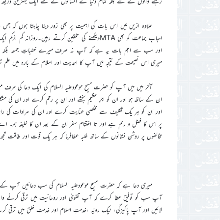
رہنے والوں کے لئے بلکہ تمام دنیا کے انسانوں کے لئے ایک بہترین ذریعہ ہ
اور سب سے اہم بات یہ ہے کہ آپ نہ صرف میرے خطباتِ جمعہ بلکہ میرے 
میری اس نصیحت کے نتیجہ میں آپ کا احمدیت اور اسلام کے بارہ میں علم ت
آخر میں میں آپ کو حضرت مسیح موعودعلیہ السلام کی ایک دعا کی طرف مت
ان کے ساتھ ہو اور ان کو اجرِ عظیم بخشے اور ان پر رحم کرے اور ان کی
اور ان کو ہر یک تکلیف سے مخلصی عنایت کرے اور ان کی مرادات کی راہ
پر اس کا فضل و رحم ہے اور تا اختتام سفر ان کے بعد ان کا خلیفہ ہو۔ اے خد
مخالفوں پر روشن نشانوں کے ساتھ غلبہ عطافرما کہ ہر یک قوت اور طاقت تجھ 
میری دعا ہے کہ حضرت مسیح موعودعلیہ السلام کی سب دعائیں آپ کے سا
آپ سب کو توفیق عطا کرے کہ آپ تقویٰ اور روحانیت میں ترقی کرنے والے 
لائیں اور آپ پاکیزگی، نیک رویّہ ،خدمتِ اسلام اور خدمتِ خلق میں ترقی ک