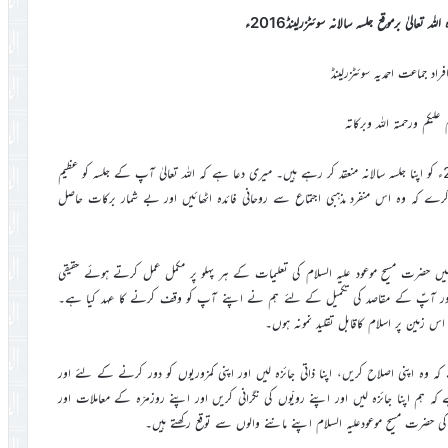
لہ تعالیٰ برموقع جلسہ سالانہ سوئٹزرلینڈ2016ء
اد جماعت احمدیہ سوئٹزرلینڈ
 علیکم ورحمتہ اللہ وبرکاتہ
مجھے اس بات کی بہت خوشی ہے کہ آپ 16، 17 اور 18ستمبر2016ء کو اپنا جلسہ سالانہ منعقد کر رہے ہیں۔ میری دعا ہے کہ اللہ تعالیٰ آپ کے جلسہ کو عظیم
رے کہ وہ اس منفرد مذہبی اجتماع سے روحانی فائدہ اٹھائیں اور بے شمار برکات حاصل
ں حضرت مسیح موعود علیہ السلام کی تعلیمات کے ہر پہلو پر مکمل عمل کرتے ہوئے حقیقی
یں اور آپؑ کے مقاصد کی تکمیل کے لئے ہم نے اپنے آپ کو وقف کرنے کا عہد کیا ہے۔
 زمین پر اسلام کاقابل تقلید نمونہ ہوں۔
ہ اپنی اصلاح کریں، اپنا ذاتی جائزہ لیں اور اپنی کمزوریوں کو دور کرنے کے لئے اور
ہم اپنا جائزہ لیں اور اپنے رویّوں کی نگرانی کریں اور اپنے روزمرّہ کے معاملات اور
ی حضرت مسیح موعودعلیہ السلام اپنے ماننے والوں سے توقع رکھتے ہیں۔