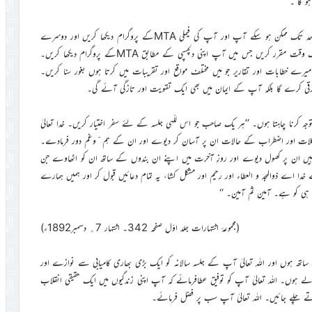
و گا ۔
علاوہ ازیں مَیں اس بات کی اہمیت پر بھی زور دینا چاہتا ہوں کہ جس حد تک ممکن ہو سکے آپ اور آپ کی فیملی MTAکے پروگرام دیکھا کریں اور دوسرے
احبابِ جماعت کو بھی MTAدیکھنے کی تلقین کرتے رہیں۔روزانہ کم ازکم ایک وقت مقرر کریں جس میں آپ اپنی دلچسپی کے مطابق MTAکے پروگرام دیکھا کریں۔
خطابات اور تقاریر جو میں مختلف مواقع اور تقریبات میں کرتا ہوں بغور سنا کریں۔
رقی کرے گا بلکہ آپ کے ایمان میں بھی ایک تقویت اور تازگی آئے گی۔
وجہ کرنا چاہتا ہوں۔ ’’ہر یک صاحب جو اس للّہی جلسہ کے لئے سفر اختیار کریں۔ خدا تعالیٰ
 مشکلات اور اضطراب کے حالات ان پر آسان کر دیوے اور ان کے ہم ّوغم دور فرمادے۔
یں ان پر کھول دیوے اور روزِ آخرت میں اپنے ان بندوں کے ساتھ ان کو اٹھاوے جن
ا اے ذوالمجد و العطاء اور رحیم اور مشکل کشا، یہ تمام دعائیں قبول کر اور ہمیں ہمارے
ہی کو ہے۔ آمین ثم آمین۔ ‘‘
(مجموعۂ اشتہارات جلد اوّل صفحہ 342۔ اشتہار 7؍ دسمبر1892ء)
تھ ہوں اور اللہ تعالیٰ آپ کے جلسہ سالانہ کو ایک بڑی بھاری کامیابی سے نوازے اور
ہوں۔ اللہ تعالیٰ آپ کو توفیق عطافرمائے کہ آپ اپنی زندگیوں میں ایک حقیقی انقلاب
رتے چلے جائیں۔ اللہ تعالیٰ آپ سب پر فضل فرمائے۔