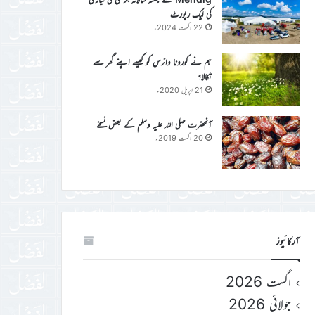
کی ایک رپورٹ
22 اگست 2024ء
ہم نے کورونا وائرس کو کیسے اپنے گھر سے
نکالا؟
21 اپریل 2020ء
آنحضرت صلی اللہ علیہ وسلم کے بعض نسخے
20 اگست 2019ء
آرکائیوز
اگست 2026
جولائی 2026