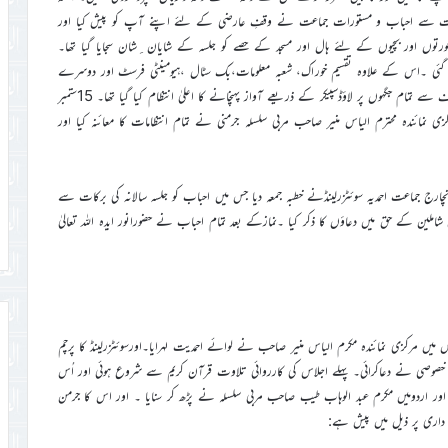
یں بہت سے احباب و مستورات جماعت نے وقفِ عارضی کے لئے اپنے آپ کو پیش کیا اور
ل کرلی گئی تھیں۔ عورتوں اور بچیوں کے لئے ہال اور مسجد کے حصے کو جلسہ کے شایان ِشان سجایا گیا تھا۔
کی گئی ۔اس کے علاوہ تقسیم خوراک، شعبہ معلومات،بک سٹال ،ہیومینٹی فرسٹ اور دوسرے
رفاہی کاموں کے لئے علیحدہ خیمے نصب کئے گئے۔ MTAسوئٹزر لینڈ کی طرف سے تمام جگہوں پر لاؤڈسپیکر کے ذریعے آواز پہنچانے کا اعلیٰ انتظام کیا گیا تھا۔ 15ستمبر
کزی نمائندہ محترم الیاس منیر صاحب مربی سلسلہ جرمنی نے تمام انتظامات کا معائنہ کیا اور
 مبلغ انچارج جماعت احمدیہ سوئٹزرلینڈنے خطبہ جمعہ دیا جس میں احباب کو جلسہ سالانہ کی برکات سے
املین کے حق میں دعاؤں کا ذکر کیا ۔نمازکے بعد تمام احباب نے حضورانور ایدہ اللہ تعالیٰ
 سہ پہر پرچم کشائی سے ہوا جس میں مرکزی نمائندہ مکرم الیاس منیر صاحب نے لوائے احمدیت لہرایا۔اورسوئٹزرلینڈ کا پرچم
ندہ خصوصی نے دعاکرائی۔ پہلے اجلاس کی کارروائی تلاوت قرآن کریم سے شروع ہوئی اور اُس
ریزی اور اردومیں مکرم عبد الوہاب طیب صاحب مربی سلسلہ نے پڑھ کر سنایا ۔ اور اس کا جرمن
ہ داری پر ذیل میں پیش ہے: