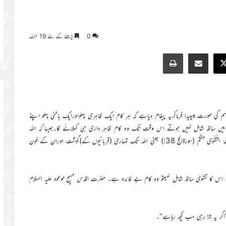
0
پڑھنے کے لئے 19 منٹ
Print
Share via Email
Faceb
X
سم کی صورت میںپیدا فرماکریہ پیغام دیاہے کہ ہر کام ایک ظاہری پہلواورایک باطنی پہلو اپنے
 ساتھ شامل نہیں ہوتے اس وقت تک وہ کام ظاہر داری ہی کہلائے گا۔جیسا کہ اللہ
تعالیٰ نے قرآن کریم میں فرمایا ہے لَنْ یَّنَالَ اللّٰہَ لُحُوْمُھَا وَلَا دِمَآئُ ھَا وَ لٰکِنْ یَّنَالُہُ التَّقْوٰی مِنْکُمْ (سورۃالحج 38:) یعنی اللہ تک تمہاری (قربانیوں کے)گوشت اوران کے خون
س کا تقویٰ ساتھ شامل نہیںتو وہ کام بے فائدہ ہے۔ حضرت اقدس مسیح موعود علیہ السلام
’اگر یہ جڑ رہی سب کچھ رہاہے‘‘۔