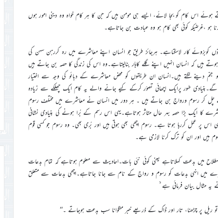
ے ہوئے اس کام کو بجا لائے، ایسے ہی مومن ہیں کہ جن کا ہر کام خواہ وہ دینی امور ہوں
نگ کرنا ہو ،غرضیکہ کوئی بھی کام ہو وہ عبادت بن جاتاہے۔
یتوں کوبرُوئے کار لاسکتاہے۔ ہرجائز طریق جو انسان اپنے معاشرے میں رہ کررہن سہن کی
ہیں کہ انسان انہیں اپنے گلے کاہار بنالیتاہے۔وہ اس کی زندگی کا حصہ بن جاتے ہیں
 جنم دینے لگتے ہیں۔انسان ان طریقوں کو محض معاشرے کے دبائو کی وجہ سے اختیار
ہیں گے۔بنیادی طور پرایک اچھائی تصوّر کرکے کیے جانے والے یہ کام ایک چھلکے سے زیادہ
آگے چل کر رسوم ورواج بن جاتے ہیں ۔ ہر دور میں انسان نے معاشرے میں مختلف رسوم
ے کا ایک بڑا حصہ بہر حال متاثر ہوتاہے۔یہی اس رسم کے بُرا ہونے کی بنیادی نشانی
 اس پر عمل کررہا ہوتا ہے۔ رسوم اچھی بھی ہوتی ہیں اور بُری بھی۔ وہ رسوم جو کسی قوم
رسوم ہیں اور ان کو ترک کرنا لازمی ہے۔
لاح میں بدعت کہلاتاہے یعنی کوئی نئی بات۔احادیث سے معلوم ہوتاہے کہ تمام بدعات
اشرے میں انہی بدعات کو رسوم و رواج کے نام سے جانا جاتاہے۔اچھی بدعات سے متعلق
 یہ مثال بیان فرمائی ہے
و ریل پر چڑھنا، تار اور ڈاک کے ذریعے خبر منگوانا سب بدعت ہوجاتے ۔‘‘