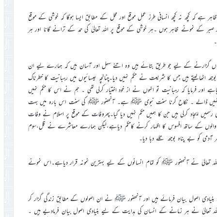
ر ہے کہ کچھ نہ کچھ انسانی طرز عمل موقع اور محل کے مطابق ایسا ہوگا کہ خوشی کے موقع
ر صبر کے نمونے ظاہر ہوں ۔ہر خوشی کے موقع پر اللہ تعالیٰ کی حمد کے ترانے گانا اور ہر
۔
ں گزارنے کے لیے جو طریق بتائے ہیں وہ اتنے سہل اور آسان ہیں کہ ہمارے لیے ان
جھ اٹھالیتے ہیں جس کا شریعت نے حکم نہیں دیا۔چنانچہ عیسائیوں میں رہبانیت کا خطرناک
اہے اور فرمایا کہ رہبانیت تو انہوں نے از خود اختیار کرلی تھی ۔ ہم نے اس کا حکم نہیں
وجھ نہیں ڈالے ۔ نکاح کرنا سنت نبوی ﷺ ہے۔ آنحضور ﷺ کی سنت اس بارہ میں بہت
ں ایجاد کرلی ہیں جن کا ہمیں حکم نہیں دیا گیا۔پھروفات کے موقع پر اسلام نے وفات
ر والوں کے ساتھ افسوس کا اظہار کرنے کاحکم دیاہے،لیکن ہمارے معاشرے نے قُل،سوم
آدمی کو بے پناہ بوجھ تلے دبا دیا۔
للہ تعالیٰ نے آنحضور ﷺ کو تمام انسانوں کے لیے بہترین نمونہ قرار دیاہے۔اس نمونے
ے بنیادی اصول بیان فرمائے ہیں اور آنحضور ﷺ نے ان اصولوں کے مطابق زندگی گزار کر
کہ اللہ تعالیٰ نے ہر زمانے کے انسان کی ہدایت کے لیے بنیادی اصول بیان فرمادیے ہیں ۔