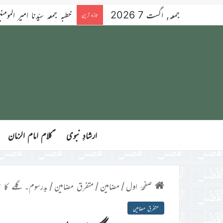
جمعہ, اگست 7 2026
خطبہ جمعہ سیّدنا امیر المومنین ح
تازہ ترین
ارشادِ نبوی
ؑکلام امام الزمان
صفحۂ اول
/
مضامین
/
متفرق مضامین
/
بدرسوم۔ گلے کا 
متفرق مضامین