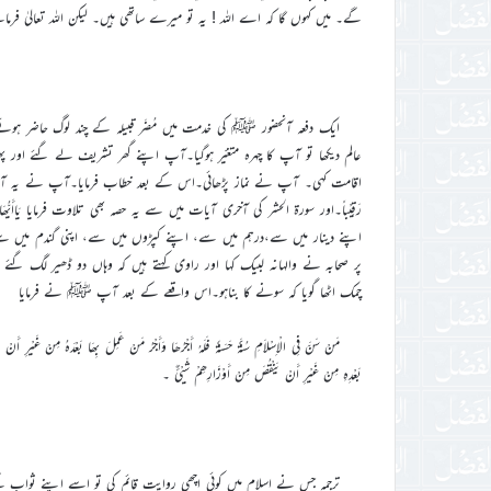
گے۔ میں کہوں گا کہ اے اللہ ! یہ تو میرے ساتھی ہیں۔ لیکن اللہ تعالیٰ فرمائ
ایک دفعہ آنحضور ﷺ کی خدمت میں مُضَر قبیلہ کے چند لوگ حاضر ہ
عالم دیکھا تو آپ کا چہرہ متغیّر ہوگیا۔آپ اپنے گھر تشریف لے گئے اور
اقامت کہی۔ آپ نے نماز پڑھائی۔اس کے بعد خطاب فرمایا۔آپ نے یہ آیات تلاوت فرمائیں یَاأَیُّ
رَقِیْباً۔اور سورۃ الحشر کی آخری آیات میں سے یہ حصہ بھی تلاوت فرمایا یَاأَیُّھَاالَّذِیْن
اپنے دینار میں سے،درہم میں سے، اپنے کپڑوں میں سے، اپنی گندم میں سے، اپ
پر صحابہ نے والہانہ لبیک کہا اور راوی کہتے ہیں کہ وہاں دو ڈھیر لگ گئے
چمک اٹھا گویا کہ سونے کا بناہو۔اس واقعے کے بعد آپ ﷺ نے فرمایا
مَنْ سَنَّ فِی الْاِسْلاَمِ سُنَّۃً حَسَنَۃً فَلَہُ أَجْرُھَا وَأَجْرُ مَنْ عَمِلَ بِھَا بَعْدَہُ مِنْ غَیْرِ أَ
بَعْدِہِ مِنْ غَیْرِ أَنْ یَنْقُصَ مِنْ أَوْزَارِھِمْ شَیْئٌ ۔
ترجمہ جس نے اسلام میں کوئی اچھی روایت قائم کی تو اسے اپنے ثواب