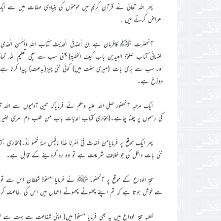
اعراض کرتے ہیں ۔
آنحضرت ﷺ کافرمان ہے اِنَّ أَصْدَقَ الْحَدِیْثِ کِتَابُ اللہِ وَأَحْسَنَ الْھَدْیِ ھَدْیُ مُحَمَّدٍ، و
النسائی کتاب صلوٰۃ العیدین باب کیف الخطبۃ)یعنی سب سے سچی تعلیم اللہ
اور سب سے بُری بات (میری سنت میں) کوئی نئی چیز(بدعت) پیدا کرنا ہے کیو
دوزخ ہے۔
ایک مرتبہ آنحضور صلی اللہ علیہ وسلم نے فرمایاکہ تین آدمیوں سے ا
کی رسموں پر چلنا چاہے۔(بخاری کتاب الدیّات باب من طلب دم امریٔ بغیر 
پھر ایک موقع پر فرمایامَنْ اَحْدَثَ فِیْ اَمْرِنَا ھٰذَا مَالَیْسَ مِنْہُ فَھُوَ رَدٌّ۔(بخا
نئی بات داخل کی جو خلاف شریعت ہے تو وہ رد کردینے کے قابل ہے۔
حجۃ الوداع کے موقع پر آنحضور ﷺ نے فرمایا ’’سنو! شیطان اس سے ت
سے خوش ہوتا ہے کہ تم اپنے چھوٹے چھوٹے اعمال میں اس کی اطاعت کرو۔‘‘(س
خطبہ حجۃ الوداع میں یہ بھی فرمایا ’’سنو! میں( اپنی شفاعت سے بہت سے