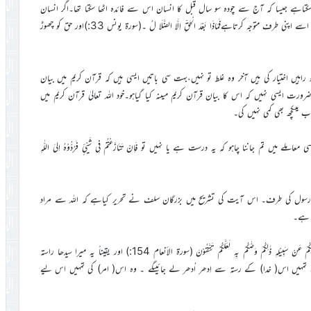
کتاہے جیسا کہ آج سے چودہ سو سال قبل کا انسان اس سے فائدہ اٹھا سکتا تھا۔اگر انسان
ان اصولوں سے ہٹ کر کوئی راہ اختیار کرتا ہے تو پھر قرآن کریم کا یہ ارشاد اسے اپنی طرف متوجہ کرتاہےفَمَاذَا بَعْدَ الْحَقِّ اِلَّا الضَّلَا لُ ۔(سورۃ یونس 33:)اور حق کو چھوڑ
ں اختیار کی ہیں آخر وہ غلط تو نہیں،بہت سی باتیں ایسی ہیں کہ قرآن کریم میں بیان
رورت ایسی نہیں کہ اس کا بیان قرآن کریم میںنہ کیا گیاہو۔خود اللہ تعالیٰ قرآن کریم میں
 تم جاننا چاہو کہ یہ درست ہے یا نہیں تو فَاِنْ تَنَازَعْتُمْ فِی شَیْئٍ فَرُدُّوْہُ اِلیَ اللّٰہِ
 اور رسول کی طرف۔ اس آیت کی تشریح میں بزرگان سلف نے تحریر کیاہے کہ اللہ سے مراد
 ہے۔
پھر ایک جگہ فرمایا وَأَنَّ ھٰذَا صِرَاطِیْ مُسْتَقِیْماً فَاتَّبِعُوْہُ وَلَا تَتَّبِعُواالسُّبُلَ فَتَفَرَّقَ بِکُمْ عَنْ سَبِیْلِہِ ذٰلِکُمْ وَصّٰکُمْ بِہِ لَعَلَّکُمْ تَتَّقُوْنَ (سورۃ الأنعام 154:) اور یقیناً یہ میرا سیدھا راستہ
تمہیں اس( خدا) کے رستہ سے اِدھر اُدھر لے جائیںگے ۔ وہ اس( امر) کی تمہیں اس لیے