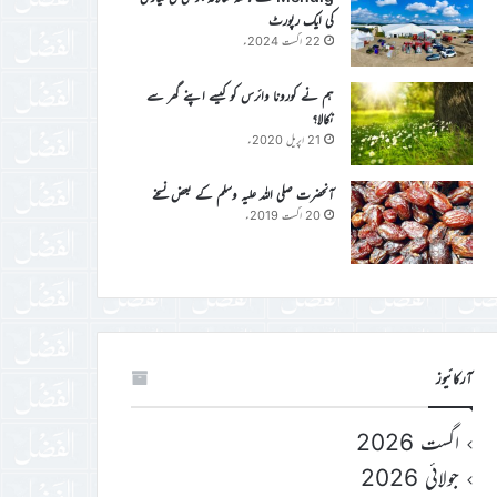
کی ایک رپورٹ
22 اگست 2024ء
ہم نے کورونا وائرس کو کیسے اپنے گھر سے
نکالا؟
21 اپریل 2020ء
آنحضرت صلی اللہ علیہ وسلم کے بعض نسخے
20 اگست 2019ء
آرکائیوز
اگست 2026
جولائی 2026