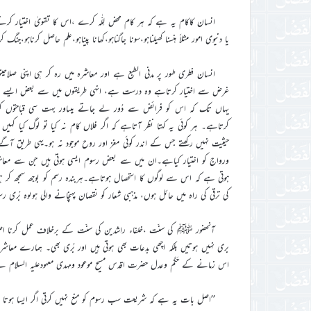
انسان کاکام یہ ہے کہ ہر کام محض لِلّٰہ کرے ،اس کا تقویٰ اختیار کرت
یا دنیوی امور مثلاً ہنسنا کھیلناہو،سونا جاگناہو،کھانا پیناہو،علم حاصل کرناہو،ج
انسان فطری طور پر مدنی الطبع ہے اور معاشرہ میں رہ کر ہی اپنی صلاح
غرض سے اختیار کرتاہے وہ درست ہے، انہی طریقوں میں سے بعض ایسے ہوتے 
یہاں تک کہ اس کو فرائض سے دُور لے جاتے ہیںاور بہت سی قباحتوں کو
کرتاہے۔ ہر کوئی یہ کہتا نظر آتاہے کہ اگر فلاں کام نہ کیا تو لوگ کیا ک
حیثیت نہیں رکھتے جس کے اندر کوئی مغز اور روح موجود نہ ہو۔یہی طریق 
ورواج کو اختیار کیاہے۔ان میں سے بعض رسوم ایسی ہوتی ہیں جن سے معاشر
ہوتی ہے کہ اس سے لوگوں کا استحصال ہوتاہے۔ہربندہ رسم کو بوجھ سمجھ کر ہی
کی ترقی کی راہ میں حائل ہوں، مذہبی شعار کو نقصان پہنچانے والی ہوںوہ بُری 
آنحضور ﷺ کی سنّت ،خلفاء راشدین کی سنّت کے برخلاف عمل کرنا اصط
بری نہیں ہوتیں بلکہ اچھی بدعات بھی ہوتی ہیں اور بُری بھی۔ ہمارے مع
اس زمانے کے حَکَم وعدل حضرت اقدس مسیح موعود ومہدی معہودعلیہ السلام نے
’’اصل بات یہ ہے کہ شریعت سب رسوم کو منع نہیں کرتی اگر ایسا ہوتا ت