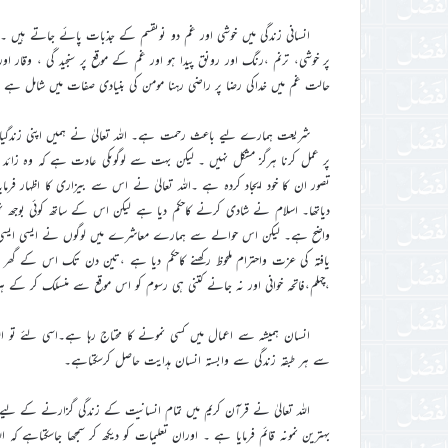
انسانی زندگی میں خوشی اور غم دو نوںقسم کے جذبات پائے جاتے ہیں ۔ظاہ
پر خوشی، ترنم ،رنگ اور رونق پیدا ہو اور غم کے موقع پر سنجید گی ، وقار او
حالت غم میں خداکی رضا پر راضی رہنا مومن کی بنیادی صفات میں شامل ہے 
شریعت ہمارے لیے باعث رحمت ہے۔ اللہ تعالیٰ نے ہمیں اپنی زندگیا
پر عمل کرنا ہرگز مشکل نہیں ۔ لیکن بہت سے لوگوںکی عادت ہے کہ وہ زائد بو
تصور ان کا خود ایجاد کردہ ہے ۔اللہ تعالیٰ نے اس سے بیزاری کا اظہار فرمای
دیاتھا۔ اسلام نے شادی کرنے کاحکم دیا ہے لیکن اس کے ساتھ کوئی ب
واضح ہے۔ لیکن اس حوالے سے ہمارے معاشرے میں لوگوں نے ایسی ایسی رسمی
یافتہ کی عزت واحترام ملحوظ رکھنے کاحکم دیا ہے ،تین دن تک اس کے گھ
،چہلم،فاتحہ خوانی اور نہ جانے کتنی ہی رسوم کو اس موقع سے منسلک کر کے ہر 
انسان ہمیشہ سے اعمال میں کسی نمونے کا محتاج رہا ہے۔اسی لئے تو ا
سے ہر طبقہ زندگی سے وابستہ انسان ہدایت حاصل کرسکتاہے۔
اللہ تعالیٰ نے قرآن کریم میں تمام انسانیت کے زندگی گزارنے کے لی
بہترین نمونہ قائم فرمایا ہے ۔ اوران تعلیمات کو دیکھ کر سمجھا جاسکتاہے 