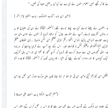
ے گا کہ تجھے نہیں معلوم انہوں نے تیرے بعد کیا کیا بدعتیں ایجاد کی تھیں۔‘‘
(سنن ابن ماجہ، کتاب المناسک ،باب الخطبۃ یوم النحر )
وئے ،جنہوں نے پھٹے ہوئے کپڑے پہنے ہوئے تھے۔آنحضور ﷺ نے ان کی احتیاج کا یہ
 پھر واپس تشریف لائے۔آپ نے حضرت بلال ؓ کو ارشاد فرمایا تو انہوں نے اذان دی اور
ھَا النَّاسُ اتَّقُوْا رَبَّکُمُ الَّذِیْ خَلَقَکُمْ مِنْ نَفْسٍ وَّاحِدَۃٍ …أِنَّ اللّٰہکَانَ عَلَیْکُمْ
َ اٰمَنُوااتَّقُوااللّٰہَ وَلْتَنْظُرْ نَفْسٌ مَّا قَدَّمَتْ لِغَدٍ۔ اس کے بعد آپ نے فرمایا چاہیے کہ ہربندہ
نی کھجوروں میں سے صدقہ کرے بلکہ فرمایا کہ اگرچہ کھجور کا ٹکڑا ہی ہو۔اس مالی تحریک
 ایک کپڑوں کا اور دوسرا کھانے پینے کی اشیا ء کا۔یہاں تک کہ آنحضور ﷺ کا چہرہ اتنا
نْ یَنْقُصَ مِنْ أُجُوْرِھِمْ شَیْئٌ،وَمَنْ سَنَّ فِی الأِ سْلاَ مِ سُنَّۃً سَیِّئَۃً کَانَ عَلَیْہِ وِزْرُھَا وَوِزْرُ مَنْ عَمِلَ بِھَا مِنْ
(مسلم کتاب الزکوۃ باب الحث علی الصدقۃ )
 کے علاوہ ان لوگوں کے ثواب میں سے بھی حصہ ملے گا جو اس پر عمل کریں گے،بغیر اس