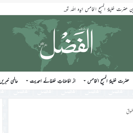
ضرت خلیفۃ المسیح الخامس ایّدہ اللہ تعالیٰ بنصرہ العزیز فرمودہ 17؍جولائی 2026ء
حضرت خلیفۃ المسیح الخامس
از افاضاتِ خلفائے احمدیت
عالمی خبریں
طوق