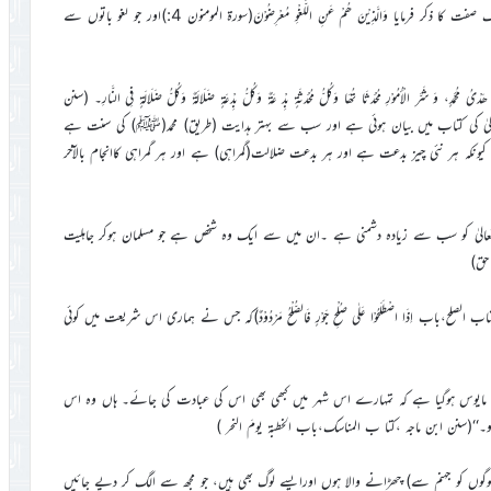
پھر اللہ تعالیٰ نے قرآن کریم میں مومنوں کی بنیادی صفات میں سے ایک صفت کا ذکر فرمایا وَالَّذِیْنَ ھُمْ عَنِ اللَّغْوِ مُعْرِضُوْنَ(سورۃ المومنون 4:)اور جو لغو باتوں سے
َ شَرَّ الْأُمُوْرِ مُحْدَثَا تُھَا وَکُلُّ مُحْدَثَۃٍ بِدْ عَۃٌ وَکُلُّ بِدْعَۃٍ ضَلَالَۃٌ وَکُلُّ ضَلَالَۃٍ فِی النَّارِ۔ (سنن
 تعالیٰ کی کتاب میں بیان ہوئی ہے اور سب سے بہتر ہدایت (طریق) محمد(ﷺ) کی سنت ہے
نکہ ہر نئی چیز بدعت ہے اور ہر بدعت ضلالت(گمراہی) ہے اور ہر گمراہی کاانجام بالآخر
للہ تعالیٰ کو سب سے زیادہ دشمنی ہے ۔ان میں سے ایک وہ شخص ہے جو مسلمان ہوکر جاہلیت
حق)
ری ،کتاب الصلح،باب اِذَا اصْطَلَحُوْا عَلٰی صُلْحِ جَوْرٍ فَالصُّلْحُ مَرْدُوْدٌ)کہ جس نے ہماری اس شریعت میں کوئی
و مایوس ہوگیا ہے کہ تمہارے اس شہر میں کبھی بھی اس کی عبادت کی جائے۔ ہاں وہ اس
نن ابن ماجہ ،کتا ب المناسک،باب الخطبۃ یومَ النحر )
 لوگوں کو جہنم سے) چھڑانے والا ہوں اورایسے لوگ بھی ہیں، جو مجھ سے الگ کر دیے جائیں