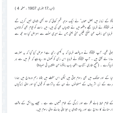
(البدر17 جنوری 1907 ء صفحہ 4 )
کے زمانہ میں بعض صحابہ ؓ نے ایک مرتبہ قسم کھائی کہ وہ کبھی شادی نہیں کریں گے
ر ﷺ نے فرمایا مجھے دیکھو میں نے شادیاں بھی کی ہیں، میں رات کو قیام بھی کرتاہوں
ایا مَنْ رَغِبَ عَنْ سُنَّتِیْ فَلَیْسَ مِنِّی یعنی جس نے میری سنّت سے اعراض کیا وہ مجھ سے
 ہوئی تھی۔ آپ ﷺ نے دریافت فرمایا کہ یہ کیسی رسّی ہے؟ عرض کیا گیا کہ یہ حضرت
ارا لے لیتی ہیں ۔ آپ ﷺ نے فرمایا اس رسّی کو کھول دو ۔چاہیے کہ تم میں سے ہر
۔ (صحیح بخاری ،کتاب التہجد،باب مایُکْرَہُ مِنَ التشدید فی العبادۃ)
 کے اور ممالک میں بھی رسوم ہوتی ہیں لیکن اس سلسلے میں جتنا رسم ورواج میں ہمارا
معاشرے کے زیر اثر یہاں کے مسلمانوں نے ان کے بداثرات کو قبول کیا اور اپنی زندگیاں
گی کے تمام طبقہ ہائے فکر سے اور زندگی کے تمام شعبوں سے ہے ۔ جیسے پیدائش کے وقت
ر منانے کا رواج ہے اور بیاہ شادی پر بجا لائی جانے والی رسوم ہیں۔