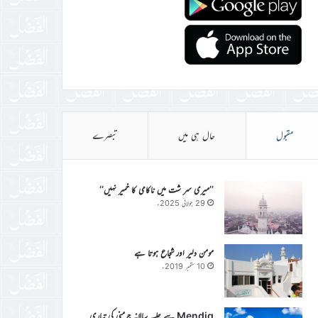
مقبول
حال ہی میں
تبصرے
’’میری سر شت میں ناکامی کا خمیر نہیں‘‘
29 جولائی 2025ء
مومن دلیر اور شجاع ہوتا ہے
10 ستمبر 2019ء
Mendig سے جلسہ سالانہ جرمنی کی تیاری