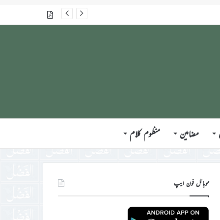
گذشتہ شمارے
مضامین
منظوم کلام
موبائل فون ایپ