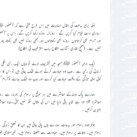
جبکہ بُری بدعت کی مثال احادیث میں اس طرح ملتی ہے کہ آنحضور ﷺ 
،ساری رات قیام کیا کریں گے ، روزانہ روزہ رکھا کریں گے۔ اس پر آنحضو
اور آرام بھی کرتاہوں ،روزہ بھی رکھتاہوں اور کبھی روزہ نہیں بھی رکھتا۔پھر فرم
نہیں ہے۔ (صحیح بخاری ،کتاب النکاح،باب الترغیب فی النکاح)
ایک مرتبہ آنحضور ﷺ مسجد میں تشریف لائے تو وہاں ایک رسّی لٹکی
زینبؓ کی رسّی ہے ۔جب وہ عبادت کرتے ہوئے تھک جاتی ہیں تو اس کا سہ
کوئی اپنی تازگی کے وقت عبادت کیا کرے اور جب وہ تھک جائے توآرام کرلیاکرے 
ہمارے پاک وہندکے معاشرے میں ہر موقع پر رسوم کی بھرمار ہے ۔دنیا
معاشرہ جکڑا ہوا ہے شاید باقی دنیا میں اس کی مثال نظر نہیں آتی۔ہندو 
اجیرن کرلیں ۔
جوفرسودہ رسوم اور بدعات ہمارے ہاں پائی جاتی ہیں ان کا تعلق زند
رسوم ہیں۔ وفات پر رسوم ہیں۔ عبادات سے متعلقہ رسوم ہیں۔ غیراسلامی تہوا