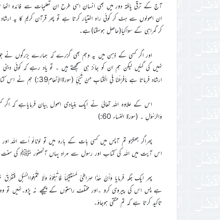
آج کے ترقی یافتہ دور میں بھی انسان اسی طرح ان تعلیمات سے فائدہ اٹھا س
کر گمراہی کے سواکیا(حاصل ہوسکتا)ہے۔
اور اگر کسی کے ذہن میں یہ وہم بھی گزرے کہ ہمارے بزرگوں نے جو راہی
نہیں کی گئیں لیکن ہم ان کو جائز ہی سمجھتے ہیں ۔ تو یاد رہے کہ کوئی دینی ض
ارشاد فرماتا ہے مَافَرَّطْنَا فیِ الْکِتَابِ مِنْ شَیْئٍ (سورۃالأنعام39:) ہم نے اس کتاب میںکچھ بھی کمی نہیں کی۔
اس کے علاوہ اللہ تعالیٰ نے ایک بنیادی اصول بیان فرمایاہے کہ اگر کسی معاملے میں
وَالرَّسُوْلِ ۔ (سورۃ النساء 60:)
پھراگر جھگڑو تم آپس میں کسی بات کے بارہ میں تو لوٹائو اُسے اللہ
اس آیت میں اللہ کی کتاب اور رسول سے مراد یہاں آنحضور ﷺ کی سنت
ہے پس اس کی پیروی کرو ۔اور مختلف راستوں کے پیچھے نہ پڑو۔نہیں تو وہ 
تاکید کرتا ہے کہ تم متقی ہوجاؤ۔