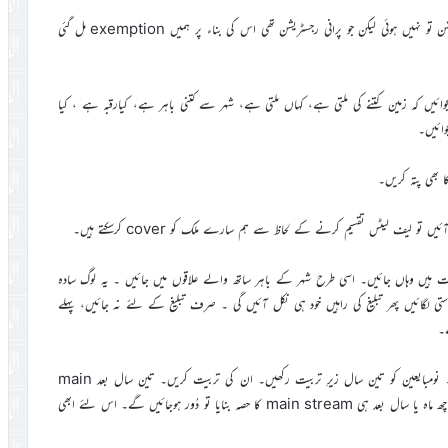
رجسٹریشن کے حوالہ سے مبلغ انچارج نے عرض کیاکہ ابھی تک رجسٹریشن تو نہیں ہوئی لیکن جو پرانی رجسٹریشن تھی اس کی بناء پر ہمیں exemption مل گئی
 بھجوائیں کہ زمین کتنے کی ملتی ہے، کہاں ملتی ہے، شہر سے کتنی باہر ہے، کیارقبہ ہے ، کیا
وائیں۔
 بھی پتہ کریں۔
 تو لیف لیٹس تقسیم کرنے کے لحاظ سے ہم سارے ملک کو cover کرسکتے ہیں۔
، دیہات ہیں وہاں جائیں۔ اسی طرح شہر کے باہر ساتھ والے علاقوں میں جائیں ۔ یہ لوگ سادہ
 لگائیں پھر تبلیغ کی راہیں خود ہی نکل آئیں گی ۔ صرف تبلیغ کے لئے نہ جائیں، پہلے
ے۔
نومبایعین کے حوالہ سے حضورانور ایدہ اللہ تعالیٰ بنصرہ العزیز نے فرمایا۔ نومبایعین کو تین سال زیرِ تربیت رکھیں۔ ان کی تربیت کریں۔ تین سال بعد main
stream کا حصہ بن جائیں گے اور نظامِ جماعت سے جُڑ جائیں گے۔ اگر چھ ماہ یا سال بعد ہی main stream کا حصہ بنایا تو دُور ہوجائیں گے۔ اس لئے ابھی