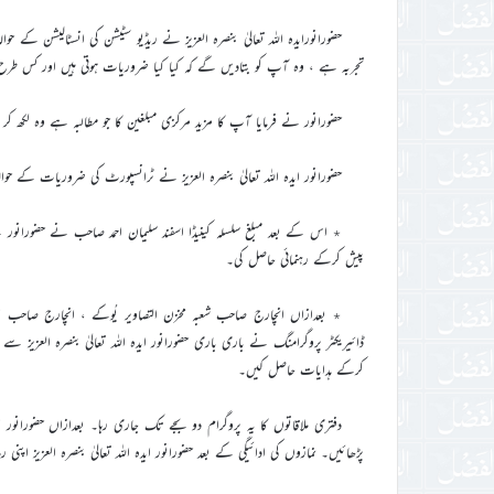
حضورانورایدہ اللہ تعالیٰ بنصرہ العزیز نے ریڈیو سٹیشن کی انسٹالیشن ک
تجربہ ہے ، وہ آپ کو بتادیں گے کہ کیا کیا ضروریات ہوتی ہیں اور کس طر
حضورانور نے فرمایا آپ کا مزید مرکزی مبلغین کا جو مطالبہ ہے وہ لکھ ک
حضورانور ایدہ اللہ تعالیٰ بنصرہ العزیز نے ٹرانسپورٹ کی ضروریات کے ح
٭ اس کے بعد مبلغ سلسلہ کینیڈا اسفند سلیمان احمد صاحب نے حضورانور 
پیش کرکے رہنمائی حاصل کی۔
٭ بعدازاں انچارج صاحب شعبہ مخزن التصاویر یُوکے ، انچارج صاحب ا
ڈائیریکٹر پروگرامنگ نے باری باری حضورانور ایدہ اللہ تعالیٰ بنصرہ العزیز 
کرکے ہدایات حاصل کیں۔
دفتری ملاقاتوں کا یہ پروگرام دو بجے تک جاری رہا۔ بعدازاں حضورانور ای
پڑھائیں۔ نمازوں کی ادائیگی کے بعد حضورانور ایدہ اللہ تعالیٰ بنصرہ العزیز اپ