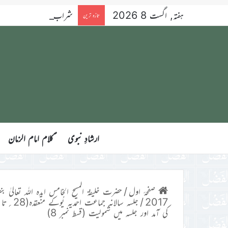
ہفتہ, اگست 8 2026
شراب، جوئے اور قرعہ ا
تازہ ترین
ارشادِ نبوی
ؑکلام امام الزمان
صفحۂ اول
/
حضرت خلیفۃ المسیح الخامس ایدہ اللہ تعالیٰ بنص
/
2017
کی آمد اور جلسہ میں شمولیت (قسط نمبر 8)