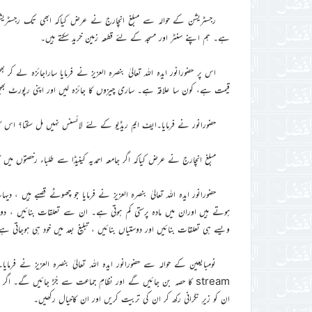
ہے۔ ہم اپنے سنٹر اور مسجد کے لئے قطعہ زمین خرید سکتے ہیں۔
اس پر حضورانور ایدہ اللہ تعالیٰ بنصرہ العزیز نے فرمایا ساراجائزہ لے کر
قیمت ہے، کون سا علاقہ ہے۔ ساری چیزوں کا جائزہ لیں اور اپنی رپورٹ بھج
حضورانور نے فرمایا۔ایف ایم ریڈیو کے لئے لائسنس نہیں مل سکتا؟ اس کا
مبلغ انچارج نے عرض کیاکہ اگر جامعہ احمدیہ کینیڈا سے طلباء رخصتوں میں آئیں
حضورانور ایدہ اللہ تعالیٰ بنصرہ العزیز نے فرمایا جو چھوٹے قصبے ہیں 
ہوتے ہیں اوران میں مادہ پرستی کم ہوتی ہے۔ ان سے تعلقات بنائیں ، دوستی
ویسے ہی تعلقات بنائیں اور دوستیاں بنائیں ، تبلیغ بعد میں خود ہی ہوجاتی ہ
ان کو زیرِ نگرانی رکھ کر ان کی تربیت کریں اور ان کاخیال رکھیں۔