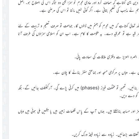
ایاکہ دین یہی کہتاہے کہ معاف کرو اور عادی مجرم کو سزا بھی دو تاکہ اس کی اصلاح ہو۔ اصل
 نے مذہب کی تعلیم بتانی ہے۔ اگر کوئی نہیں مانتا تو اس کی مرضی ہے۔
تعالیٰ کہتاہے کہ میں مجرم کو جہنم میں ڈالوں گا۔ جماعت تو صرف تعلیم و تربیت کے لئے
ید ہے تو عمرقید دے۔ یہ حکومت کا کام ہے۔ اب ان کو اسلامی سزاؤں کی طرف آنا
ٰ بنصرہ العزیز سے دفتری ملاقات کی سعادت پائی۔
ے۔ وہاں پر مرکزی مسجد اور جماعتی سنٹر بنانے کا پلان ہے۔
اس پر حضورانور ایدہ اللہ تعالیٰ بنصرہ العزیز نے فرمایا جو بھی پلان ہے وہ بنائیں۔ تعمیر تو مختلف فیزز (phases) میں کرنی پڑے گی۔ آرکیٹیکٹ جائیں گے، جگہ
س کو دے دیں۔
 اور مساجد بناسکتے ہیں۔ جہاں آپ کے پاس قطعات زمین ہیں یا جگہیں ملی ہوئی ہیں وہاں
ے۔
ے تعلقات بڑھائیں۔ زیادہ سے زیادہ فِیلڈ ورک کریں۔