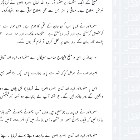
مبلغ کے ایک استفسار پر حضورانور ایدہ اللہ تعالیٰ بنصرہ العزیز نے فرم
غرض اصلاح ہے۔ معافی یا سزا جس سے بھی اصلاح ہوتی ہے وہ اختیارکرو۔ ہم
حضورانور نے فرمایا اب کسی جان کے قتل کا جرم ہے۔ اس حوالہ سے اللہ 
کوشش کرسکتی ہے اور توجہ دلاسکتی ہے۔ حکومت پکڑے اور سزا دے۔ عمر ق
پڑے گا۔ جان کے بدلہ جان پر عمل کریں تو جُرم کم ہوں گے۔
٭ بعدازاں امیر و مبلغ انچارج صاحب سینیگال نے حضورانور ایدہ اللہ تعالی
امیرصاحب نے عرض کیاکہ شہر سے باہر ہمارے پاس ایک بڑا قطعہ زمین ہ
دیکھیں گے پھر جائزہ لیں گے۔ جو نقشہ آپ نے بنایاہے وہ شعبہ آرکیٹیکٹ
حضورانور نے فرمایاجہاں جماعتیں ہیں وہاں آپ چھوٹے چھوٹے مشن ہاؤسز
جائزہ لیں کہ ایک چھوٹی مسجد اور مشن ہاؤس بنانے میں کیا اخراجات آئیں گ
حضورانور ایدہ اللہ تعالیٰ بنصرہ العزیز نے ہدایت دیتے ہوئے فرمایا ۔اپن