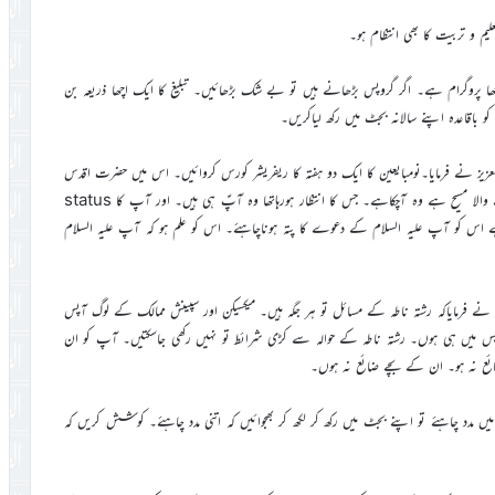
لیم و تربیت کا بھی انتظام ہو۔
ا پروگرام ہے۔ اگر گروپس بڑھانے ہیں تو بے شک بڑھائیں۔ تبلیغ کا ایک اچھا ذریعہ بن
باقاعدہ اپنے سالانہ بجٹ میں رکھ لیاکریں۔
ہ العزیز نے فرمایا۔نومبایعین کا ایک دو ہفتہ کا ریفریشر کورس کروائیں۔ اس میں حضرت اقدس
مسیح موعود علیہ السلام کے دعویٰ کے بارہ میں واضح طور پر بتائیں کہ جو آنے والا مسیح ہے وہ آچکاہے۔ جس کا انتظار ہورہاتھا وہ آپؑ ہی ہیں۔ اور آپ کا status
 اس کو آپ علیہ السلام کے دعوے کا پتہ ہوناچاہئے۔ اس کو علم ہو کہ آپ علیہ السلام
زیز نے فرمایاکہ رشتہ ناطہ کے مسائل تو ہر جگہ ہیں۔ میکسیکن اور سپینش ممالک کے لوگ آپس
پس میں ہی ہوں۔ رشتہ ناطہ کے حوالہ سے کڑی شرائط تو نہیں رکھی جاسکتیں۔ آپ کو ان
ائع نہ ہو۔ ان کے بچے ضائع نہ ہوں۔
ل میں مدد چاہئے تو اپنے بجٹ میں رکھ کر لکھ کر بھجوائیں کہ اتنی مدد چاہئے۔ کوشش کریں کہ