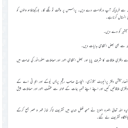
ے حوالہ سے فرمایاکہ آپ درخواست دے دیں۔ پراسس پر وقت تو لگے گا۔ بورکینافاسو والوں کو
ح انسٹال کرناہے۔
ر تبشیر کو دے دیں۔
والہ سے بھی بعض انتظامی ہدایات دیں۔
سے دفتری ملاقات کا شرف پایا اور بعض انتظامی امور اور معاملات حضورانور کی خدمت میں
نصارسیکشن دفتر پرائیویٹ سیکرٹری، انچارج صاحب رقیم پریس یُوکے اور ایم ٹی اے کے
سے دفتری ملاقاتیں کیں اور اپنے اپنے شعبہ جات کے حوالہ سے مختلف امور اور معاملات پیش
دہ اللہ تعالیٰ بنصرہ العزیز نے مسجد فضل لندن میں تشریف لاکر نمازِ ظہر و عصر جمع کرکے
نی رہائشگاہ تشریف لے گئے۔