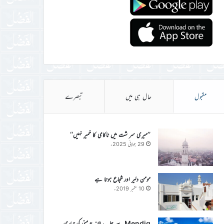
مقبول
حال ہی میں
تبصرے
’’میری سر شت میں ناکامی کا خمیر نہیں‘‘
29 جولائی 2025ء
مومن دلیر اور شجاع ہوتا ہے
10 ستمبر 2019ء
Mendig سے جلسہ سالانہ جرمنی کی تیاری