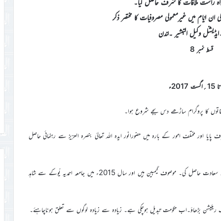
اہ راست ملاقات کا شرف حاصل کیا۔
ز کی ان ایّام میں غیرمعمولی مصروفیات کا مختصر ذکر
۔ایڈیشنل وکیل التبشیر ۔لندن
قسط نمبر 8
یا اور مختلف امور کے بارہ میں حضورانور ایدہ اللہ تعالیٰ بنصرہ العزیز سے رہنمائی حاصل
٭ بعدازاں عبدالرحمان چام صاحب مبلغ سلسلہ گیمبیا نے دفتری ملاقات کی سعادت حاصل کی۔ موصوف گیمبین ہیں اور سال 2015ء میں جامعہ احمدیہ یُوکے سے شاہد
اپبلک ریلیشن بڑھاؤ۔اب حکومت تبدیل ہوچکی ہے۔ زیادہ سے زیادہ لوگوں سے تعلق ہوناچاہئے۔