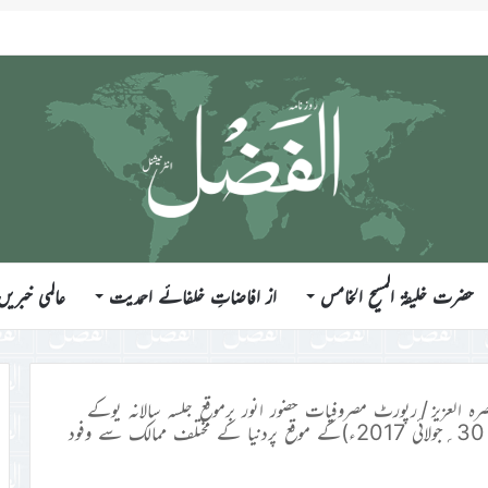
ندازی کے تیر سب شیطانی کام ہیں
حضرت خلیفۃ المسیح الخامس
از افاضاتِ خلفائے احمدیت
عالمی خبریں
رہ العزیز
/
رپورٹ مصروفیات حضور انور برموقع جلسہ سالانہ یوکے
جلسہ سالانہ جماعت احمدیہ یُوکے منعقدہ(28؍تا 30؍جولائی 2017ء)کے موقع پردنیا کے مختلف ممالک سے وفود