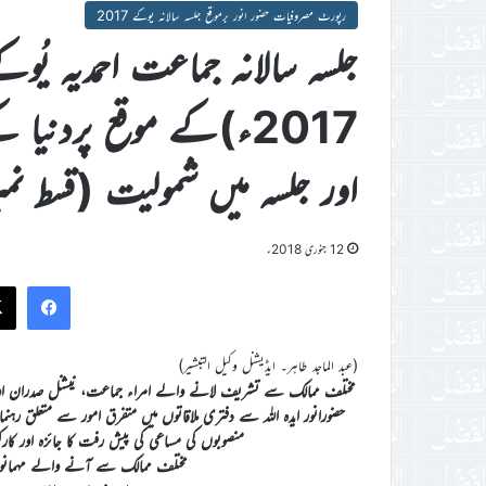
رپورٹ مصروفیات حضور انور برموقع جلسہ سالانہ یوکے 2017
2017ء)کے موقع پردنیا
اور جلسہ میں شمولیت (قسط نمبر 
12 جنوری 2018ء
ook
(عبد الماجد طاہر۔ ایڈیشنل وکیل التبشیر)
مختلف ممالک سے تشریف لانے والے امراء جماعت، نیشنل صدران اور م
حضورانور ایدہ اللہ سے دفتری ملاقاتوں میں متفرق امور سے متعلق رہ
منصوبوں کی مساعی کی پیش رفت کا جائزہ اور کار
مختلف ممالک سے آنے والے مہمانوں ک