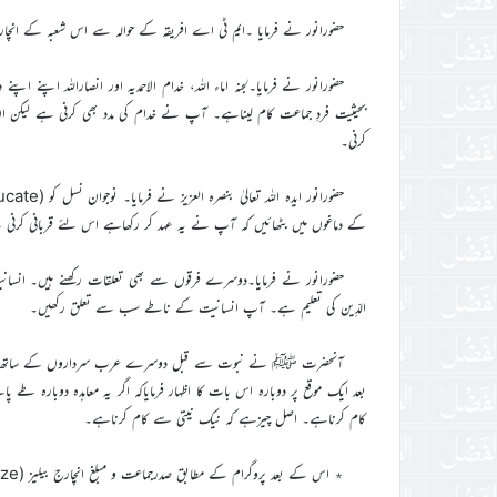
حضورانور نے فرمایا ۔ایم ٹی اے افریقہ کے حوالہ سے اس شعبہ کے انچارج
حضورانور نے فرمایا۔لجنہ اماء اللہ، خدام الاحمدیہ اور انصاراللہ اپنے 
کرنی۔
کے دماغوں میں بٹھائیں کہ آپ نے یہ عہد کر رکھاہے اس لئے قربانی کرنی 
حضورانور نے فرمایا۔دوسرے فرقوں سے بھی تعلقات رکھنے ہیں۔ انسانیت
الدِّین کی تعلیم ہے۔ آپ انسانیت کے ناطے سب سے تعلق رکھیں۔
آنحضرت ﷺ نے نبوت سے قبل دوسرے عرب سرداروں کے ساتھ مل کر 
بعد ایک موقع پر دوبارہ اس بات کا اظہار فرمایاکہ اگر یہ معاہدہ دوبارہ طے
کام کرناہے۔ اصل چیزہے کہ نیک نیتی سے کام کرناہے۔
٭ اس کے بعد پروگرام کے مطابق صدرجماعت و مبلغ انچارج بیلیز (Belize) نے حضورانور ایدہ اللہ تعالیٰ بنصرہ العزیز کیساتھ دفتری ملاقات کا شرف پایا۔