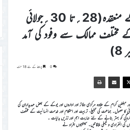
جلسہ سالانہ جماعت احمدیہ یُوکے منعقدہ(28؍تا 30؍جولائی
 کے مختلف ممالک سے وفود کی آمد
8)
0
پڑھنے کے لئے 18 منٹ
Print
Share via Email
Faceb
X
بلغین کرام کے علاوہ مرکزی دفاتر اور اداروں اور یوکے کے بعض عہدیداران کی
نمائی کا حصول۔ جماعت کی تبلیغ، تربیت اور استحکام اور خدمت انسانیت کے مختلف
کردگی کو بہتر بنانے کے لئے نہایت اہم اور زرّیں ہدایات ۔
ی انفرادی و فیملی ملاقاتیں۔ سینکڑوں افراد نے