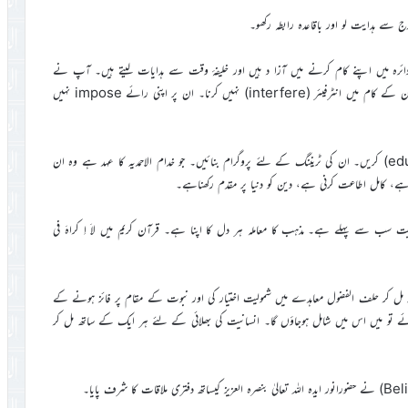
 سے ہدایت لو اور باقاعدہ رابطہ رکھو۔
اپنے دائرہ میں اپنے کام کرنے میں آزا د ہیں اور خلیفۂ وقت سے ہدایات لیتے ہیں۔ آپ نے
بحیثیت فردِ جماعت کام لیناہے۔ آپ نے خدام کی مدد بھی کرنی ہے لیکن ان کے کام میں انٹرفیئر (interfere) نہیں کرنا۔ ان پر اپنی رائے impose نہیں
حضورانور ایدہ اللہ تعالیٰ بنصرہ العزیز نے فرمایا۔ نوجوان نسل کو (educate) کریں۔ ان کی ٹریننگ کے لئے پروگرام بنائیں۔ جو خدام الاحمدیہ کا عہد ہے وہ ان
ہے، کامل اطاعت کرنی ہے، دین کو دنیا پر مقدم رکھناہے۔
 سب سے پہلے ہے۔ مذہب کا معاملہ ہر دل کا اپنا ہے۔ قرآن کریم میں لاَ اِ کراہَ فی
حلف الفضول معاہدے میں شمولیت اختیار کی اور نبوت کے مقام پر فائز ہونے کے
 پائے تو میں اس میں شامل ہوجاؤں گا۔ انسانیت کی بھلائی کے لئے ہر ایک کے ساتھ مل کر