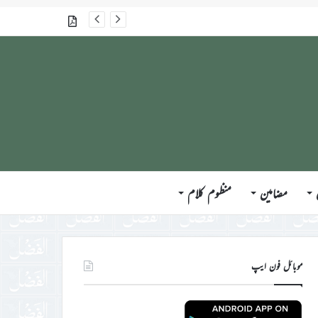
گذشتہ شمارے
مضامین
منظوم کلام
موبائل فون ایپ