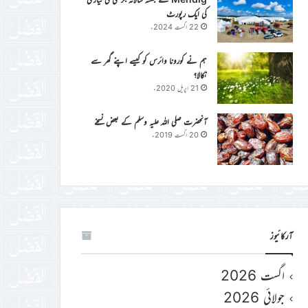
کی ایک رپورٹ
22 اگست 2024ء
ہم نے کورونا وائرس کو کیسے اپنے گھر سے
نکالا؟
21 اپریل 2020ء
آنحضرت صلی اللہ علیہ وسلم کے بعض نسخے
20 اگست 2019ء
آرکائیوز
اگست 2026
جولائی 2026