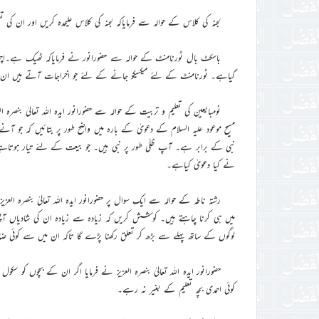
لجنہ کی کلاس کے حوالہ سے فرمایاکہ لجنہ کی کلاس علیحدہ کریں اور ان کی تع
باسکٹ بال ٹورنامنٹ کے حوالہ سے حضورانور نے فرمایاکہ ٹھیک ہے۔اچھ
گیاہے۔ ٹورنامنٹ کے لئے میکسیکو جانے کے لئے جو اخراجات آتے ہیں ان کو 
نومبایعین کی تعلیم و تربیت کے حوالہ سے حضورانور ایدہ اللہ تعالیٰ بنصر
نبی کے برابر ہے۔ آپ ظلّی طور پر نبی ہیں۔ جو بیعت کے لئے تیار ہوتاہے
نے کیا دعویٰ کیاہے۔
رشتہ ناطہ کے حوالہ سے ایک سوال پر حضورانور ایدہ اللہ تعالیٰ بنصرہ الع
میں ہی کرنا چاہتے ہیں۔ کوشش کریں کہ زیادہ سے زیادہ ان کی شادیاں آ
لوگوں کے ساتھ پہلے سے بڑھ کر تعلق رکھنا پڑے گا تاکہ ان میں سے کوئی ض
حضورانور ایدہ اللہ تعالیٰ بنصرہ العزیز نے فرمایا اگر ان کے بچوں کو سکو
کوئی احمدی بچہ تعلیم کے بغیر نہ رہے۔