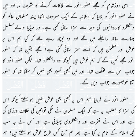
اسى روزشام کو مجھے حضور انور سے ملاقات کرنے کا شرف ملا اور مَىں
نے حضور انور کو بتاىا کہ برطانىہ کے اىک معروف انتہا پسند مسلمان عالِم کو
دہشتگرد کارروائىوں کى وجہ سے سزا سنائى گئى ہے۔اور مىڈىا والےمسلسل
ہمارے ساتھ رابطے مىں تھے اور وہ پوچھ رہے تھے کہ کىا ہم اس پر
خوش اور مطمئن ہىں کہ اُسے سزا سنائى گئى ہے؟ مجھے ىقىن تھا کہ حضور
انور مجھے کہىں گے کہ ہم خوش ہىں کىونکہ وہ دہشتگرد تھا۔ لىکن حضور انور کا
جواب اس سے مختلف تھا۔ اور مَىں کبھى تصوّر بھى نہىں کر سکتا تھا کہ حضور
اتنا خوبصورت جواب دىں گے۔
حضور انور نے فرماىا ’ہم اس پر کبھى بھى خوش نہىں ہو سکتے کىونکہ اس
کى سزا کا مطلب ىہ ہے کہ اىک مسلمان نے ملکى قوانىن کى خلاف ورزى کى
ہے اور اُس نے نفرت اور دہشتگردى پھىلائى ہے اور اُس نے ىہ سب
کچھ اسلام کے نام پر کىا ہے۔پھر ہم آج کس طرح خوش ہو سکتے ہىں؟ ہم