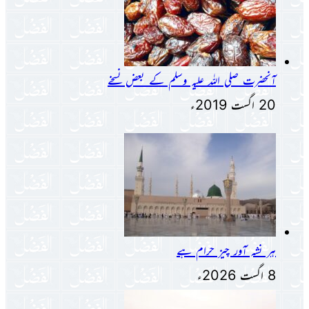
آنحضرت صلی اللہ علیہ وسلم کے بعض نسخے
20 اگست 2019ء
ہر نشہ آور چیز حرام ہے
8 اگست 2026ء