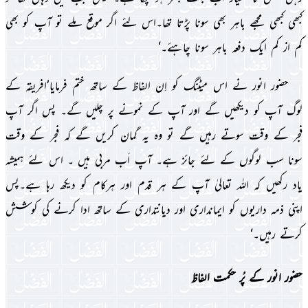
کبھى کبھى مجھے باہر بھى سونا پڑتا تھا۔اس لئے اگر موقع ملے تو آپ کو بھى
کم از کم اىک دفعہ باہر سونا چاہئے۔‘
حضور انور نے اس مىٹنگ کو اِن الفاظ کے ساتھ ختم فرماىا’افرىقہ کے
لوگ آپ کو دىکھىں گے اور آپ کے نمونے پر چلىں گے۔ پس اگر آپ
فجر کے وقت سوتے رہىں گے تو وہ ىہ گمان کرىں گے کہ فجر کے وقت
سونا سب لوگوں کے لئے جائز ہے۔ آپ اَب مربى ہىں ۔ اس لئے ہمىشہ
ىاد رکھىں کہ اللہ تعالىٰ آپ کے ہر قدم اور ہرکام کو دىکھ رہا ہے۔پس
اپنى ذمہ دارىوں کو اىماندارى اور دىانتدارى کے ساتھ ادا کرنے کى کوشش
کرتے رہىں۔‘
حضور انور کے پُر حکمت الفاظ