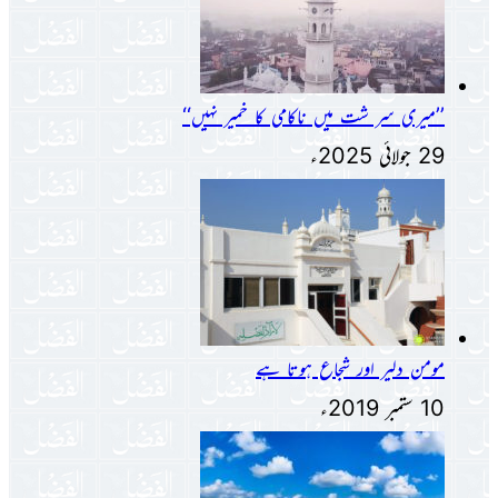
’’میری سر شت میں ناکامی کا خمیر نہیں‘‘
29 جولائی 2025ء
مومن دلیر اور شجاع ہوتا ہے
10 ستمبر 2019ء