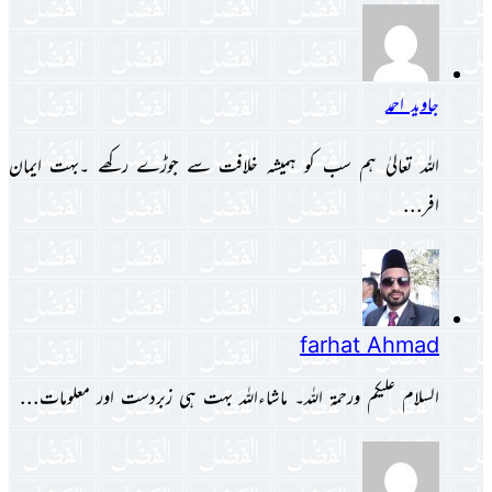
جاوید احمد
اللہ تعالیٰ ہم سب کو ہمیشہ خلافت سے جوڑے رکھے ۔بہت ایمان
افر...
farhat Ahmad
السلام علیکم ورحمۃ اللہ۔ ماشاءاللہ بہت ہی زبردست اور معلومات...