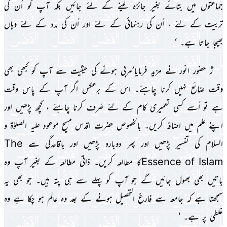
جماعتوں مىں بتائے بغىر جائزہ لىنے کے لئے جائىں بلکہ آپ کو اُن کى
تربىت کے لئے ، اُن کى رہنمائى کے لئے اور اُن کى مدد کے لئے وہاں
بھىجا جاتا ہے۔ ‘
ژ حضور انور نے مزىد فرماىا’مربى ہونے کى حىثىت سے آپ کو کبھى بھى
وقت ضائع نہىں کرنا چاہئے۔ اس کے برعکس اگر آپ کے پاس وقت
ہے تو اُسے کسى تعمىرى کام کے لئے صّرف کرنا چاہئے ، کچھ پڑھىں اور
اپنے علم مىں اضافہ کرىں۔ بالخصوص حضرت اقدس مسىح موعود علىہ الصلوٰۃ و
السلام کى تفسىر پڑھىں اور پھر دوبارہ پڑھىں اور باقاعدگى سے The
Essence of Islamکا مطالعہ کرىں۔ ذاتى مطالعہ کے بغىر آپ وہ
باتىں بھى بھول جائىں گے جو آپ کو پہلے سے ہى پتہ ہىں۔ جو بھى ىہ
سمجھتا ہے کہ جامعہ سے فارغ التحصىل ہونے کے بعد وہ عالِم ہو چکا ہے وہ
غلطى پر ہے۔ ‘