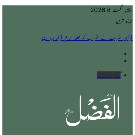
ہفتہ, اگست 8 2026
تازہ ترین
شراب، جوئے اور قرعہ اندازی کے تیر سب شیطانی کام ہیں
گذشتہ شمارے