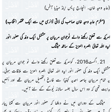
(عابد وحید خان۔ انچارج پریس اینڈ میڈیا آفس)
(مکرم عابد وحید خان صاحب کی ذاتی ڈائری میں سے ایک مختصر انتخاب)
امرىکہ سے تعلق رکھنے والے نَوجوان مربىان پر مشتمل اىک وفد کى حضور انور
اىدہ اللہ تعالىٰ بنصرہ العزىز کے ساتھ مىٹنگ
21؍اگست2016ء کوامرىکہ سےتعلق رکھنے والے نو جوان مربىان پر
مشتمل اىک وفد کى حضور انور اىدہ اللہ تعالىٰ بنصرہ العزىز سے ملاقات ہوئى۔
ىہ تمام مربىان جامعہ احمدىہ کىنىڈا سے فارغ التحصىل مربىان تھے اور اُنہىں
ہداىت تھى کہ وہ اِس سال جلسہ سالانہ ىُوکے کے لئے آئىں۔
مىٹنگ کے دوران مَىں نے دىکھا کہ حضور انور مربىان سے کتنا پىار
کرتے ہىں۔ حضور انور نے انہىں اىک گھنٹہ سے زائد وقت دىاتاکہ جو بھى