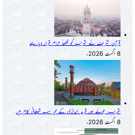
قرآن شریف نے شراب کو قطعاً حرام قرار دیا ہے
8 اگست 2026ء
شراب، جوئے اور قرعہ اندازی کے تیر سب شیطانی کام ہیں
8 اگست 2026ء