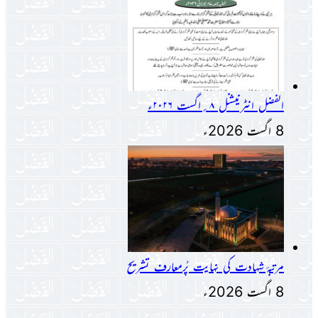
الفضل انٹرنیشنل ۸؍اگست ۲۰۲۶ء
8 اگست 2026ء
مرتبۂ شہادت کی نہایت پُرمعارف تشریح
8 اگست 2026ء