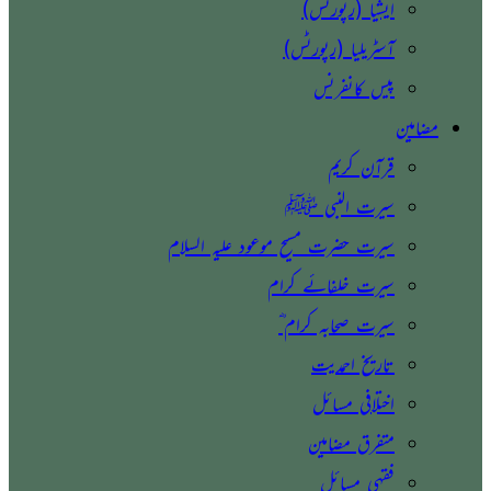
ایشیا (رپورٹس)
آسٹریلیا (رپورٹس)
پیس کانفرنس
مضامین
قرآن کریم
سیرت النبی ﷺ
سیرت حضرت مسیح موعود علیہ السلام
سیرت خلفائے کرام
سیرت صحابہ کرام ؓ
تاریخ احمدیت
اختلافی مسائل
متفرق مضامین
فقہی مسائل