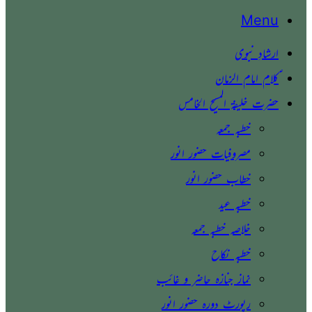
Menu
ارشادِ نبوی
ؑکلام امام الزمان
حضرت خلیفۃ المسیح الخامس
خطبہ جمعہ
مصروفیات حضور انور
خطاب حضور انور
خطبہ عید
خلاصہ خطبہ جمعہ
خطبہ نکاح
نماز جنازہ حاضر و غائب
رپورٹ دورہ حضور انور