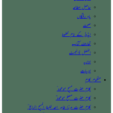
حاصل مطالعہ
یادِ رفتگاں
صحت
ایڈیٹر کے نام خطوط
تعارف کتاب
الفضل ڈائجسٹ
اداریہ
ادبیات
منظوم کلام
کلام حضرت مسیح موعود ؑ
کلام حضرت مصلح موعود ؓ
کلام حضرت مرزا طاہر احمد خلیفۃ المسیح الرابع ؒ