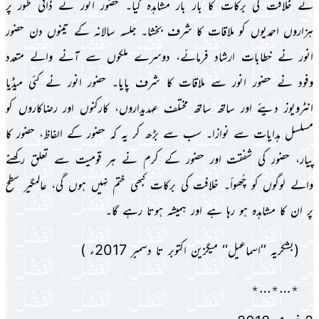
نے خلافت کى برکات کا بار بار مشاہدہ کىا۔ حضور انور نے ذاتى طور پر
ہزاروں احمدىوں کو ملاقات کا شرف بخشا۔ جلسہ سالانہ کے تىنوں دن حضور
انور نے خطابات ارشاد فرمائے، دوسرے ملکوں سے آنے والے متعدد
وفود نے حضور انور سے ملاقات کا شرف پاىا۔ حضور انور نے کئى مىڈىا
انٹروىوز دىئے اور ساتھ ساتھ مختلف عہدىداروں، کارکنوں اور رضاکاروں کو
مسلسل ہداىات سے نوازا۔ سب سے بڑھ کر ىہ کہ حضور کے الفاظ، حضور کا
پىار، حضور کى شفقت اور حضور کے کرم نے ہر قومىت سے تعلق رکھنے
والے لوگوں کو چُھوأ۔ خلافت کى برکات کبھى ختم نہىں ہوں گى، عالمگىر سطح
پر ان کا مشاہدہ ہو رہا ہے اور ہمىشہ ہوتا رہے گا۔
(بشکریہ ’’اسماعیل‘‘ میگزین اکتوبر تا دسمبر 2017ء )
٭…٭…٭