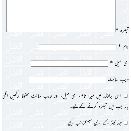
تبصرہ
*
نام
*
ای میل
*
ویب‌ سائٹ
اس براؤزر میں میرا نام، ای میل، اور ویب سائٹ محفوظ رکھیں اگلی
بار جب میں تبصرہ کرنے کےلیے۔
نیوز لیٹر کے لیے سبسکرائب کیجیے