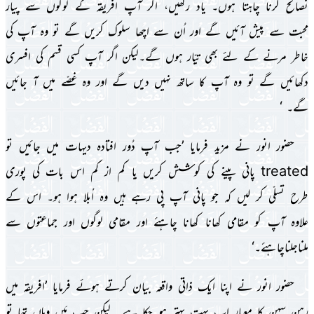
نصائح کرنا چاہتا ہوں۔ ىاد رکھىں، اگر آپ افرىقہ کے لوگوں سے پىار
محبت سے پىش آئىں گے اور اُن سے اچھا سلوک کرىں گے تو وہ آپ کى
خاطر مرنے کے لئے بھى تىّار ہوں گے۔لىکن اگر آپ کسى قسم کى افسرى
دکھائىں گے تو وہ آپ کا ساتھ نہىں دىں گے اور وہ غصّے مىں آ جائىں
گے۔ ‘
حضور انور نے مزىد فرماىا ’جب آپ دُور افتادہ دىہات مىں جائىں تو
treated پانى پىنے کى کوشش کرىں ىا کم از کم اس بات کى پوری
طرح تسلّی کر لىں کہ جو پانى آپ پى رہے ہىں وہ اُبلا ہوا ہو۔ اس کے
علاوہ آپ کو مقامى کھانا کھانا چاہئے اور مقامى لوگوں اور جماعتوں سے
ملناجلناچاہئے۔‘
حضور انور نے اپنا اىک ذاتى واقعہ بىان کرتے ہوئے فرماىا ’افرىقہ مىں
رہن سہن کا معىار اب بہت بہتر ہو چکا ہے۔ لىکن جب مَىں وہاں تھا تو