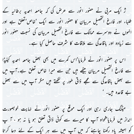
ژ اىک مربى نے حضور انور سے عرض کى کہ جامعہ احمدىہ برطانىہ کے
طلباء اور فارغ التحصىل مربىان کا حضور انور سے اىک ’خاص‘تعلق ہے اور
انہوں نے دوسرے ممالک سے فارغ التحصىل مربىان کى نسبت حضور انور
سے زىادہ اور باقاعدگى سے ملاقات کا شرف حاصل کىا ہے۔
اس پر حضور انور نے فرماىا’اس کمرے مىں بھى بعض جامعہ احمدىہ کىنىڈا
سے فارغ التحصىل مربىان بىٹھے ہىں جن سے مىرا خاص تعلق ہے۔آپ مىں
سے بعض باقاعدگى سے مجھے ذاتى طور پر لکھتے ہىں مگر آپ مىں سے بعض
بے قاعدہ ہىں۔ ‘
مىٹنگ جارى رہى اور اىک موقع پر حضور انور نے نہاىت خوبصورت
انداز مىں فرماىا’خواہ آپ کا مىرے سے کوئى ذاتى تعلق ہو ىا نہ ہو ، آ پ
کو ہمىشہ ىاد رکھنا چاہئے کہ مىں آپ مىں سے ہر اىک کے لئے دعا کرتا