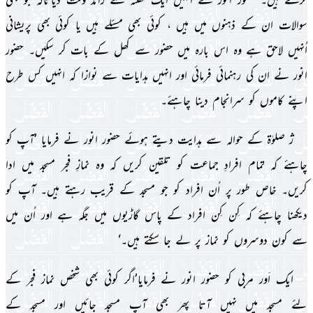
سوالات ان کے ذہنوں مىں ہىں ، کوئى بھى مسئلے ہىں ىا کوئى بھى پرىشانى
اُنہىں لاحق ہے وہ اس بارہ مىں حضور سے کھل کے بات کر سکىں۔ حضور
انور نے ان کى رہنمائى فرمائى اور انہىں ہداىات سے نوازا کہ انہىں کس طرح
اپنے کاموں کو سرانجام دىنا چاہئے۔
ژ صلوٰۃ کے حوالہ سے ہداىت دىتے ہوئے حضور انور نے فرماىا ’آپ کو
چاہئے کہ تمام افرادِ جماعت کو تلقىن کرىں کہ وہ نمازِ فجر مسجد مىں ادا
کرىں۔ خاص طور پر اُن افراد کو جو مسجد کے قرىب رہتے ہىں۔ آپ کو
دىکھنا چاہئے کہ کِن کِن افراد کے پاس گاڑىوں مىں جگہ ہے اور اُن مىں
سے کون دوسروں کو نماز پر لے جا سکتے ہىں۔‘
اىک اَور مربى کو حضور انور نے فرماىا’اگر کوئى بھى شخص نماز فجر کے
لئے مسجد مىں نہىں آتا پھر بھى آپ مسجد جائىں اور مسجد کے