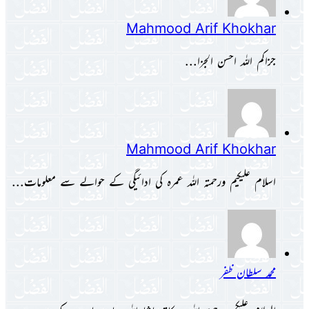
Mahmood Arif Khokhar
جزاکم اللہ احسن الجزا...
Mahmood Arif Khokhar
اسلام علیکیم ورحمتہ اللہ عمرہ کی ادائیگی کے حوالے سے معلومات...
محمد سلطان ظفر