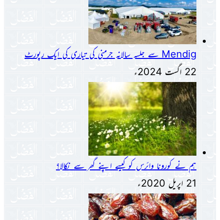
Mendig سے جلسہ سالانہ جرمنی کی تیاری کی ایک رپورٹ
22 اگست 2024ء
ہم نے کورونا وائرس کو کیسے اپنے گھر سے نکالا؟
21 اپریل 2020ء