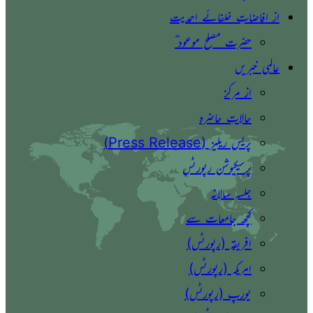
از افاضاتِ خلفائے احمدیت
حضرت مصلح موعود ؓ
عالمی خبریں
از مرکز
حالاتِ حاضرہ
پریس ریلیز (Press Release)
پرسیکیوشن رپورٹس
جلسہ سالانہ
کچھ جامعات سے
افریقہ (رپورٹس)
امریکہ (رپورٹس)
یورپ (رپورٹس)