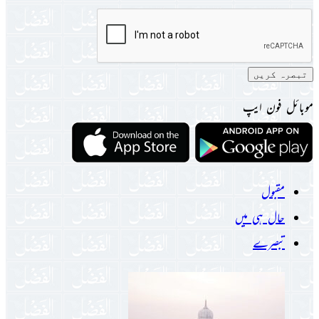
موبائل فون ایپ
مقبول
حال ہی میں
تبصرے