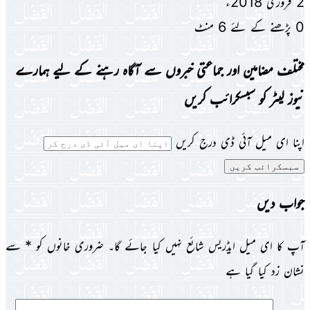
2 فروری 2018ء
0
پڑھنے کے لئے 6 منٹ
مختلف مضامین اور جماعتی خبروں سے آگاہ رہنے کے لیے ہمارے
نیوز لیٹر کو سبسکرائب کریں
اپنا ای میل آئی ڈی درج کریں
جواب دیں
آپ کا ای میل ایڈریس شائع نہیں کیا جائے گا۔
ضروری خانوں کو
*
سے
نشان زد کیا گیا ہے