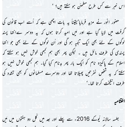
اس خبر سے کس طرح مطمئن ہو سکتے ہىں؟ ‘
حضور انور نے مزىد فرماىا’ىقىناً ىہ بات اچھى ہے کہ اُسے اب قانون کى
گرفت مىں لاىا گىا ہے اور مَىں امىد کرتا ہوں کہ ىہ دوسر ےانتہا پسند
لوگوں کے لئے بھى اىک تنبىہ ہو گى اور اُن لوگوں کے لئے بھى جو انتہا
پسندى کى طرف مائل ہىں ۔ لىکن پھر بھى ہم کبھى خوش نہىں ہو سکتے کہ
اسلام کے پاکىزہ نام کو اىک بار پھر بدنام کىا گىا۔ ہم کبھى خوش نہىں ہو
سکتے کہ ىہ شخص نفرتىں پھىلاتا تھا اور دوسرے مسلمانوں کو بھى تشدد کى
طرف انگىخت کرتا تھا۔‘
اختتامىہ
جلسہ سالانہ ىُوکے 2016ء سے پہلے اور بعد مىں کُل دو ہفتوں مىں مَىں