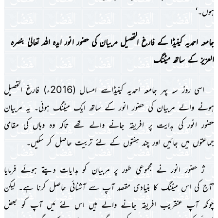
ہوں۔‘
جامعہ احمدىہ کىنىڈا کے فارغ التحصىل مربىان کى حضور انور اىدہ اللہ تعالىٰ بنصرہ
العزىز کے ساتھ مىٹنگ
اسى روز سہ پہر جامعہ احمدىہ کىنىڈاسے امسال (2016ء) فارغ التحصىل
ہونے والے مربىان کى حضور انور کے ساتھ اىک مىٹنگ ہوئى۔ ىہ مربىان
حضور انور کى ہداىت پر افرىقہ جانے والے تھے تاکہ وہ وہاں کى مقامى
جماعتوں مىں جائىں اور چند ہفتوں کے لئے تربىت حاصل کر سکىں۔
ژ حضور انور نے مجموعى طور پر مربىان کو ہداىات دىتے ہوئے فرماىا
’آج کى اس مىٹنگ کا بنىادى مقصد آپ سے آشنائى حاصل کرنا ہے۔ لىکن
چونکہ آپ عنقرىب افرىقہ جانے والے ہىں اس لئے مَىں آپ کو بعض