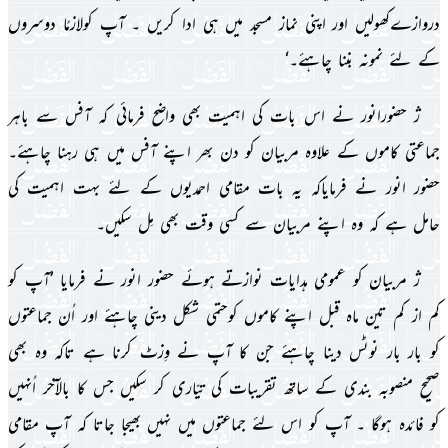
دروازےکھولىں اور اپنى نماز مسجد مىں ہى ادا کرىں ۔ آپ کولازمًا دوسروں
کے لئے نمونہ بننا چاہئے۔‘
ژ حضورانور نے اس بات کى اہمىت بھى واضح فرمائى کہ آفس سے باہر
جماعتى کاموں کے علاوہ مربىان کو دن بھر اپنے آفس مىں ہى رہنا چاہئے۔
حضور انور نے فرماىاکہ ىہ بات مقامى احمدىوں کے لئے بہت اہمىت کى
حامل ہے کہ وہ اپنے مربىان سے کسى وقت بھى مِل سکىں۔
ژ مربىان کو عمومى ہداىات نوازتے ہوئے حضور انور نے فرماىا ’آپ کو
کم از کم تىن ماہ قبل اپنے کاموں کوحتمى شکل دىنى چاہئے اور اُن جماعتوں
کو بار بار نوٹس دىنا چاہئے جن کا آپ نے وِزٹ کرنا ہے تاکہ وہ بھى
صحىح منصوبہ بندى کے ساتھ تقرىبات کى تىّارى کر سکىں جس کا بالآخر اُنہىں
کو فائدہ ہوگا ۔ آپ کو اس لئے جماعتوں مىں نہىں بھىجا جاتا کہ آپ مقامى