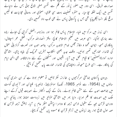
صدارت فرمائی۔ اسی دور میں حضور پُرنور کے قلم سے تفسیر صغیر شائع ہوئی جس نے دنیائے
تفسیر میں ایک تہلکہ مچا دیا۔ یہ منفرد تصنیف بہت سی لغوی، معنوی اور روحانی عجائبات کا نفیس
مرقع بلکہ انسائیکلوپیڈیا تھی جس پر پاکستانی پریس نے بھی خوب داد تحسین دی۔
اسی زمانہ میں مرکز میں ضیاء الاسلام پریس قائم ہوا اور روزنامہ الفضل کراچی کی بجائے ربوہ
سے جاری ہوگیا۔ اسی عرصہ میں تعلیم الاسلام کالج، دفتر انصاراللہ مرکزیہ، فضل عمر ہسپتال،
یادگاری مسجد، ایوان محمود و دفاتر مجلس خدام الاحمدیہ مرکزیہ، جامعہ احمدیہ اور نصرت گرلز ہائی سکول
کی شاندار عمارتیں تعمیر ہوئیں۔ وقف جدید جیسی انقلاب آفریں تحریک کی بنیاد پڑی۔ اشاعتی
ادارہ ’ادارۃالمصنفین‘ کا قیام عمل میں آیا۔ یتیموں اور مسکینوں کے لئے دارالاقامہ بھی انہی ایام
کی یادگار ہے۔ اسی طرح مسجدنور راولپنڈی کی شاندار عمارت پایہ تکمیل کو پہنچی ۔
بیرون پاکستان جماعتی سرگرمیوں پر طائرانہ نظر ڈالیں تو معلوم ہوتا ہے کہ ان سنہری گیارہ
سالوں میں (1954ء سے نومبر 1965ء تک) سوئٹزرلینڈ، لائبیریا، فلپائن اور آئیوری کوسٹ
میں جماعت احمدیہ کے نئے مشن قائم ہوئے۔ مالٹا کے ایک انجینئر نے احمدیت قبول کرکے اپنے
ملک میں احمدیت کا عَلم لہرایا۔ دنیا بھر میں اشاعتی لٹریچر میں زبردست اضافہ ہوا۔ چنانچہ اس
دوران قرآن مجید کے مقبول جرمن ترجمہ کا دوسرا ایڈیشن منظر عام پر آیا۔ ڈینش ترجمہ قرآن کا
حصہ اول شائع ہوا۔ چند زبانوں میں تراجم قرآن کا مسودہ پایہ تکمیل کو پہنچا۔