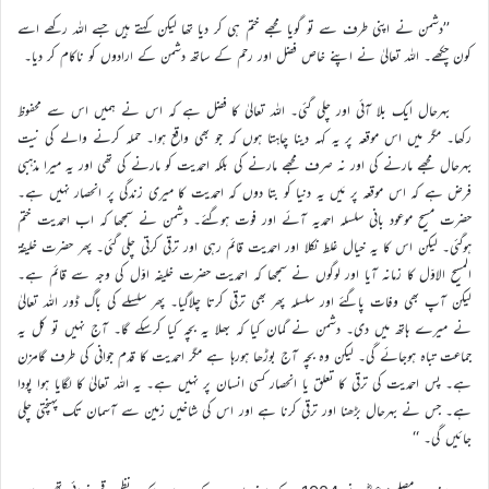
’’دشمن نے اپنی طرف سے تو گویا مجھے ختم ہی کر دیا تھا لیکن کہتے ہیں جسے اللہ رکھے اسے
کون چکھے۔ اللہ تعالیٰ نے اپنے خاص فضل اور رحم کے ساتھ دشمن کے ارادوں کو ناکام کر دیا۔
بہرحال ایک بلا آئی اور چلی گئی۔ اللہ تعالیٰ کا فضل ہے کہ اس نے ہمیں اس سے محفوظ
رکھا۔ مگر میں اس موقعہ پر یہ کہہ دینا چاہتا ہوں کہ جو بھی واقع ہوا۔ حملہ کرنے والے کی نیت
بہرحال مجھے مارنے کی اور نہ صرف مجھے مارنے کی بلکہ احمدیت کو مارنے کی تھی اور یہ میرا مذہبی
فرض ہے کہ اس موقعہ پر مَیں یہ دنیا کو بتا دوں کہ احمدیت کا میری زندگی پر انحصار نہیں ہے۔
حضرت مسیح موعود بانی سلسلہ احمدیہ آئے اور فوت ہوگئے۔ دشمن نے سمجھا کہ اب احمدیت ختم
ہوگئی۔ لیکن اس کا یہ خیال غلط نکلا اور احمدیت قائم رہی اور ترقی کرتی چلی گئی۔ پھر حضرت خلیفۃ
المسیح الاوّل کا زمانہ آیا اور لوگوں نے سمجھا کہ احمدیت حضرت خلیفہ اوّل کی وجہ سے قائم ہے۔
لیکن آپ بھی وفات پاگئے اور سلسلہ پھر بھی ترقی کرتا چلاگیا۔ پھر سلسلے کی باگ ڈور اللہ تعالیٰ
نے میرے ہاتھ میں دی۔ دشمن نے گمان کیا کہ بھلا یہ بچہ کیا کرسکے گا۔ آج نہیں تو کل یہ
جماعت تباہ ہوجائے گی۔ لیکن وہ بچہ آج بوڑھا ہورہا ہے مگر احمدیت کا قدم جوانی کی طرف گامزن
ہے۔ پس احمدیت کی ترقی کا تعلق یا انحصار کسی انسان پر نہیں ہے۔ یہ اللہ تعالیٰ کا لگایا ہوا پودا
ہے۔ جس نے بہرحال بڑھنا اور ترقی کرنا ہے اور اس کی شاخیں زمین سے آسمان تک پہنچتی چلی
جائیں گی۔ ‘‘