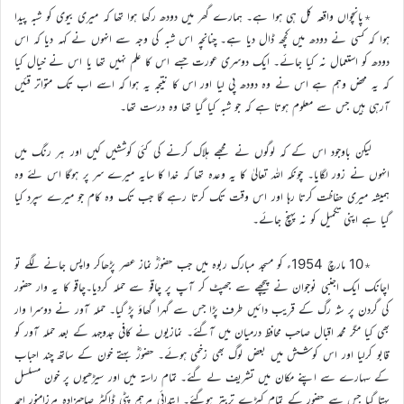
٭پانچواں واقعہ کل ہی ہوا ہے۔ ہمارے گھر میں دودھ رکھا ہوا تھا کہ میری بیوی کو شبہ پیدا
ہوا کہ کسی نے دودھ میں کچھ ڈال دیا ہے۔ چنانچہ اس شبہ کی وجہ سے انہوں نے کہہ دیا کہ اس
دودھ کو استعمال نہ کیا جائے۔ ایک دوسری عورت جسے اس کا علم نہیں تھا یا اس نے خیال کیا
کہ یہ محض وہم ہے اس نے وہ دودھ پی لیا اور اس کا نتیجہ یہ ہوا کہ اسے اب تک متواتر قئیں
آرہی ہیں جس سے معلوم ہوتا ہے کہ جو شبہ کیا گیا تھا وہ درست تھا۔
لیکن باوجود اس کے کہ لوگوں نے مجھے ہلاک کرنے کی کئی کوششیں کیں اور ہر رنگ میں
انہوں نے زور لگایا۔ چونکہ اللہ تعالیٰ کا یہ وعدہ تھا کہ خدا کا سایہ میرے سر پر ہوگا اس لئے وہ
ہمیشہ میری حفاظت کرتا رہا اور اس وقت تک کرتا رہے گا جب تک وہ کام جو میرے سپرد کیا
گیا ہے اپنی تکمیل کو نہ پہنچ جائے۔
٭10 مارچ 1954ء کو مسجد مبارک ربوہ میں جب حضورؓ نماز عصر پڑھاکر واپس جانے لگے تو
اچانک ایک اجنبی نوجوان نے پیچھے سے جھپٹ کر آپ پر چاقو سے حملہ کردیا۔چاقو کا یہ وار حضور
کی گردن پر شہ رگ کے قریب دائیں طرف پڑا جس سے گہرا گھاؤ پڑ گیا۔ حملہ آور نے دوسرا وار
بھی کیا مگر محمد اقبال صاحب محافظ درمیان میں آگئے۔ نمازیوں نے کافی جدوجہد کے بعد حملہ آور کو
قابو کرلیا اور اس کوشش میں بعض لوگ بھی زخمی ہوئے۔ حضورؓ بہتے خون کے ساتھ چند احباب
کے سہارے سے اپنے مکان میں تشریف لے گئے۔ تمام راستہ میں اور سیڑھیوں پر خون مسلسل
بہتا گیا جس سے حضور کے تمام کپڑے تربتر ہوگئے۔ ابتدائی مرہم پٹی ڈاکٹر صاحبزادہ مرزامنور احمد