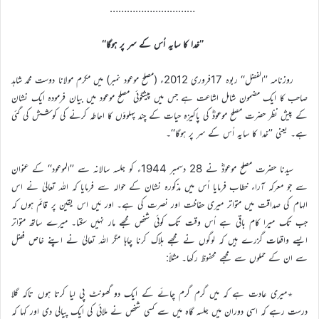
…………………………
’’
خدا کا سایہ اُس کے سر پر ہوگا
‘‘
روزنامہ ’’الفضل‘‘ ربوہ 17فروری 2012ء (مصلح موعود نمبر) میں مکرم مولانا دوست محمد شاہد
صاحب کا ایک مضمون شامل اشاعت ہے جس میں پیشگوئی مصلح موعود میں بیان فرمودہ ایک نشان
کے پیش نظر حضرت مصلح موعودؓ کی پاکیزہ حیات کے چند پہلوؤں کا احاطہ کرنے کی کوشش کی گئی
ہے۔ یعنی ’’خدا کا سایہ اُس کے سر پر ہوگا‘‘۔
سیدنا حضرت مصلح موعودؓ نے 28 دسمبر 1944ء کو جلسہ سالانہ سے ’’الموعود‘‘ کے عنوان
سے جو معرکہ آراء خطاب فرمایا اُس میں مذکورہ نشان کے حوالہ سے فرمایا کہ اللہ تعالیٰ نے اس
الہام کی صداقت میں متواتر میری حفاظت اور نصرت کی ہے۔ اور مَیں اس یقین پر قائم ہوں کہ
جب تک میرا کام باقی ہے اُس وقت تک کوئی شخص مجھے مار نہیں سکتا۔ میرے ساتھ متواتر
ایسے واقعات گزرے ہیں کہ لوگوں نے مجھے ہلاک کرنا چاہا مگر اللہ تعالیٰ نے اپنے خاص فضل
سے ان کے حملوں سے مجھے محفوظ رکھا۔ مثلاً:
٭میری عادت ہے کہ میں گرم گرم چائے کے ایک دو گھونٹ پی لیا کرتا ہوں تاکہ گلا
درست رہے کہ اسی دوران میں جلسہ گاہ میں سے کسی شخص نے ملائی کی ایک پیالی دی اور کہا کہ