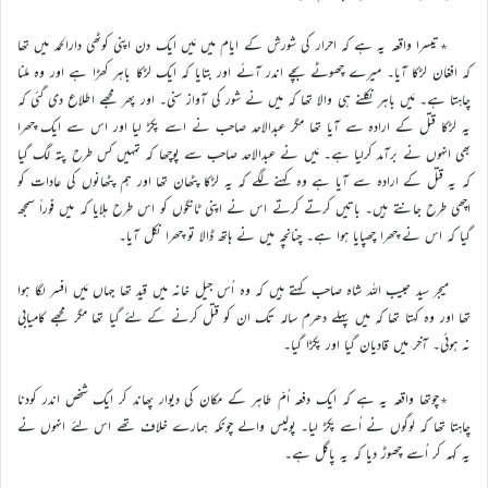
٭تیسرا واقعہ یہ ہے کہ احرار کی شورش کے ایام میں مَیں ایک دن اپنی کوٹھی دارالحمد میں تھا
کہ افغان لڑکا آیا۔ میرے چھوٹے بچے اندر آئے اور بتایا کہ ایک لڑکا باہر کھڑا ہے اور وہ ملنا
چاہتا ہے۔ مَیں باہر نکلنے ہی والا تھا کہ میں نے شور کی آواز سنی۔ اور پھر مجھے اطلاع دی گئی کہ
یہ لڑکا قتل کے ارادہ سے آیا تھا مگر عبدالاحد صاحب نے اسے پکڑ لیا اور اس سے ایک چھرا
بھی انہوں نے برآمد کرلیا ہے۔ مَیں نے عبدالاحد صاحب سے پوچھا کہ تمہیں کس طرح پتہ لگ گیا
کہ یہ قتل کے ارادہ سے آیا ہے وہ کہنے لگے کہ یہ لڑکا پٹھان تھا اور ہم پٹھانوں کی عادات کو
اچھی طرح جانتے ہیں۔ باتیں کرتے کرتے اس نے اپنی ٹانگوں کو اس طرح ہلایا کہ میں فوراً سمجھ
گیا کہ اس نے چھرا چھپایا ہوا ہے۔ چنانچہ میں نے ہاتھ ڈالا تو چھرا نکل آیا۔
میجر سید حبیب اللہ شاہ صاحب کہتے ہیں کہ وہ اُس جیل خانہ میں قید تھا جہاں مَیں افسر لگا ہوا
تھا اور وہ کہتا تھا کہ میں پہلے دھرم سالہ تک ان کو قتل کرنے کے لئے گیا تھا مگر مجھے کامیابی
نہ ہوئی۔ آخر میں قادیان گیا اور پکڑا گیا۔
٭چوتھا واقعہ یہ ہے کہ ایک دفعہ اُمّ طاہر کے مکان کی دیوار پھاند کر ایک شخص اندر کودنا
چاہتا تھا کہ لوگوں نے اُسے پکڑ لیا۔ پولیس والے چونکہ ہمارے خلاف تھے اس لئے انہوں نے
یہ کہہ کر اُسے چھوڑ دیا کہ یہ پاگل ہے۔