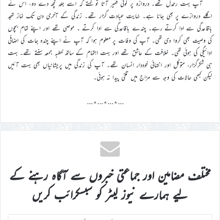
آپ بہت رحمدل تھے۔ دروازہ پر کوئی فقیر آتا تو کہتے کہ اسے جلد کچھ دے دو، اس نے
اگلے دروازے پر بھی جانا ہے۔ نہایت عبادت گزار تھے۔ زندگی کے آخری دن تک نماز تہجد
باقاعدگی سے ادا کرتے رہے۔ چندے باقاعدگی سے ادا کرتے ۔ موصی تھے اور اپنے تمام بچوں
کی وصیت بھی کروا دی تھی۔ آپ کی وفات پر معلوم ہوا کہ آپ نے اپنے چندہ جات کی اضافی
ادائیگی کی ہوئی تھی۔ خلافت کے عاشق تھے اور بہت اہتمام کے ساتھ خطبہ جمعہ سنتے تھے۔ بہت
ہی شکرگزار، متوکّل اور انتہائی خوددار انسان تھے۔ آپ کی زندگی میں پریشانیاں بھی بہت آئیں
لیکن کبھی حالات کی وجہ سے مزاج میں تلخی پیدا نہ ہوئی۔
…٭…٭…٭…
مختلف مضامین اور جماعتی خبروں سے آگاہ رہنے کے
لیے ہمارے نیوز لیٹر کو سبسکرائب کریں
اپنا