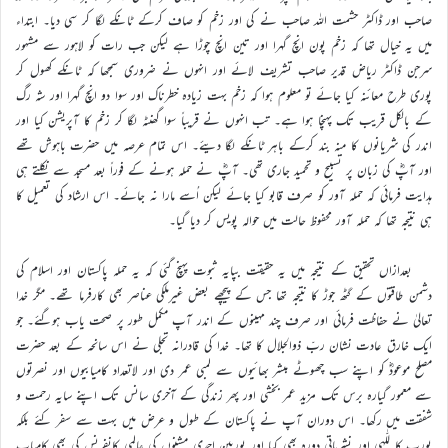
صاحب اور ڈاکٹر حشمت اللہ صاحب نے کی اور زخم کو صاف کرکے ٹانکے لگا کر سی دیا۔ ابتداء
میں یہ خیال تھا کہ زخم پون انچ گہرا اور تین انچ چوڑا ہے لیکن جب رات کو لاہور سے مشہور
سرجن ڈاکٹر ریاض قدیر صاحب تشریف لائے اور انہوں نے ضروری سمجھا کہ ٹانکے کھول کر
پوری طرح معائنہ کیا جائے تو معلوم ہوا کہ زخم بہت زیادہ خطرناک اور سوا دو انچ گہرا اور شہ رگ
کے بالکل قریب تک پہنچا ہوا ہے۔ تب انہوں نے قریباً سوا گھنٹہ لگا کر زخم کا آپریشن کیا اور
اندر کی شریانوں کا منہ بند کرکے باہر ٹانکے لگا دیئے۔ اس تمام عرصہ میں حضرت باہوش تھے
اور آپؓ کی زبان پر تسبیح و تحمید جاری تھی۔ آپؓ نے حملہ ہونے کے فوراً بعد مسجد سے نکلتے ہی
ہدایت فرمائی کہ حملہ آور کو صرف قابو کیا جائے لیکن اُسے مارا نہ جائے۔ اس ارشاد کی تعمیل کا
ہی نتیجہ تھا کہ حملہ آور محفوظ حالت میں حوالہ پویس کر دیا گیا۔
بعدازاں تحقیق کے نتیجہ میں یہ حقیقت بپایہ ثبوت پہنچ گئی کہ یہ حملہ پاکستان اور اسلام کی
دشمن طاقتوں کے گٹھ جوڑ کا نتیجہ تھا جس کے پیچھے بعض غیرملکی عناصر بھی کارفرما تھے۔ مگر خدا
تعالیٰ نے حفاظت فرمائی اور صرف چند مہینوں کے اندر آپ مکمل طور پر صحت یاب ہوگئے۔ جو
ایک خارق عادت نشان ربّ ذوالجلال کا تھا۔ خدا کی قادرانہ تجلی نے اس سانحہ کے بعد حضرت
مصلح موعودؓ کو اپنے سب چھوٹے مبشر بھائیوں سے لمبی عمر دی اور لاتعداد کامیابیوں اور نصرتوں
سے معمور گیارہ برس تک مزید عمر بخشی اور پھر زندگی کے آخری سانس تک اپنے سایہ رحمت و
شفقت میں رکھا۔ اس دوران آپ نے پاکستان کے طول و عرض میں بہت سے سفر کئے بلکہ
یورپ کا للّٰہی اور نشریاتی دورہ بھی کیا اور یورپین احمدی مشنوں کی عالمی کانفرنس کی بھی کامیاب