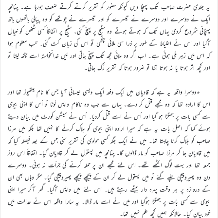
یہ جلدی حضرت صاحب تک پہنچا دیں کیونکہ حضور کو تقریر کرتے کرتے ضعف ہورہا ہے۔ چنانچہ
ایک نے دوسرے اور دوسرے نے تیسرے کو اور تیسرے نے چوتھے کو وہ پیالی ہاتھوں ہاتھ
پہنچانی شروع کردی یہاں تک کہ ہوتے ہوتے وہ سٹیج پر پہنچ گئی۔ سٹیج پر اتفاقاً کسی شخص کو خیال
آگیا اور اس نے احتیاط کے طور پر ذرا سی ملائی چکھی تو اس کی زبان کٹ گئی۔ تب معلوم ہوا
کہ اس میں زہر ملی ہوئی ہے۔ اب اگر وہ ملائی مجھ تک پہنچ جاتی اور مَیں خدانخواستہ اسے چکھ لیتا تو
اور کچھ اثر ہوتا یا نہ ہوتا اتنا تو ضرور ہوتا کہ تقریر رُک جاتی۔
٭دوسرا واقعہ یہ ہے کہ قادیان میں ایک دفعہ ایک دیسی عیسائی آیا جس کا نام میتھیوز تھا اور
اس کا ارادہ تھا کہ وہ مجھے قتل کر دے۔ یہاں سے جب وہ ناکام واپس لَوٹا تو اُس کا اپنی بیوی
سے کسی بات پر جھگڑا ہو گیا اور اُس نے اسے قتل کردیا۔ اُس نے سیشن کورٹ میں بیان دیتے
ہوئے کہا کہ اصل بات یہ ہے کہ میرا ارادہ اپنی بیوی کو ہلاک کرنے کا نہیں تھا بلکہ میں مرزا
صاحب کو ہلاک کرنا چاہتا تھا۔ میں نے ایک جگہ کسی مولوی کی تقریر سنی جس کے بعد فیصلہ کیا کہ
میں قادیان جا کر مرزا صاحب کو مار ڈالوں گا۔ چنانچہ میں پستول لے کر قادیان گیا۔ اتفاقاً اس روز
جمعہ تھا اور بہت لوگ اکٹھے تھے۔ اس لئے مجھے ان پر حملہ کرنے کی جرأت نہ ہوئی۔ دوسرے
دن وہ پھیروچیچی چلے گئے تو میں پستول لے کر ان کے پیچھے پیچھے پھیروچیچی گیا۔ مگر وہاں بھی ان
کے دروازہ پر ہر وقت پہرہ دار بیٹھے رہتے ہیں۔ اس لئے میں واپس آگیا۔ گھر آکر میرا اپنی
بیوی سے کسی بات پر جھگڑا ہوگیا اور میں نے اسے مار ڈالا۔ یہ سارا واقعہ اس نے عدالت میں
خود بیان کیا۔ حالانکہ ہمیں کچھ علم نہیں تھا۔