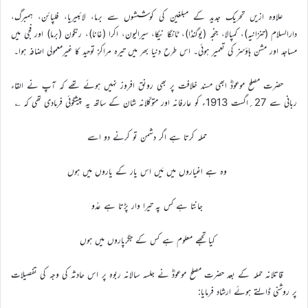
علاوہ ازیں تحریک جدید کے مبلغین کی کوششوں سے برما، لائبیریا، فلپائن، ہمبرگ،
دارالسلام (تنزانیہ)، کمپالا، جنجہ (یوگنڈا)، ٹانگا نیکا، سیرالیون، اکرا (غانا)، رنگون (برما) اور فجی میں
مساجد اور مشن ہاؤسز کی تعمیر ہوئی۔ اس طرح دنیا بھر میں تیرہ مراکزِ توحید کا غیرمعمولی اضافہ ہوا۔
حضرت مصلح موعودؓ ابھی مسند خلافت پر بھی رونق افروز نہیں ہوئے تھے کہ آپ نے القاء
ربانی سے 27؍اگست 1913ء کو عارفانہ اور متوکّلانہ شان کے ساتھ یہ پیشگوئی فرمادی تھی کہ ؎
حملہ کرتا ہے اگر دشمن تو کرنے دو اسے
وہ ہے اغیاروں میں مَیں اس یار کے یاروں میں ہوں
جانتا ہے کس پہ تیرا وار پڑتا ہے عدُو
کیا تجھے معلوم ہے کس کے جگرپاروں میں ہوں
قاتلانہ حملہ کے بعد حضرت مصلح موعودؓ نے جلسہ سالانہ ربوہ پر اس حادثہ کی وجہ کی تفصیلات
پر روشنی ڈالتے ہوئے ارشاد فرمایا: