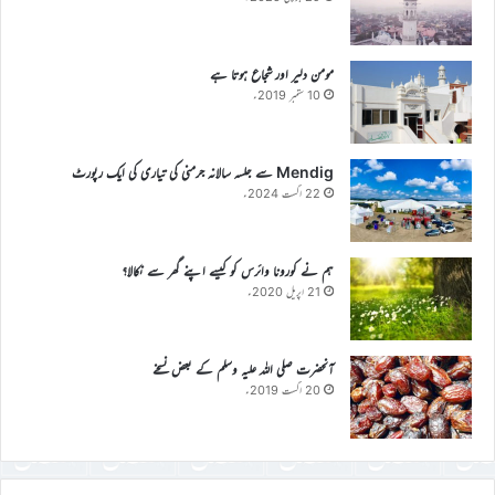
مومن دلیر اور شجاع ہوتا ہے
10 ستمبر 2019ء
Mendig سے جلسہ سالانہ جرمنی کی تیاری کی ایک رپورٹ
22 اگست 2024ء
ہم نے کورونا وائرس کو کیسے اپنے گھر سے نکالا؟
21 اپریل 2020ء
آنحضرت صلی اللہ علیہ وسلم کے بعض نسخے
20 اگست 2019ء