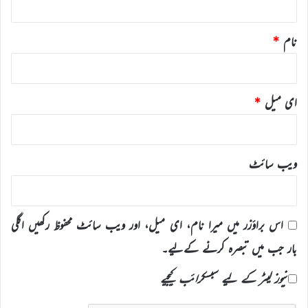
نام
*
ای میل
*
ویب‌ سائٹ
اس براؤزر میں میرا نام، ای میل، اور ویب سائٹ محفوظ رکھیں اگلی
بار جب میں تبصرہ کرنے کےلیے۔
نیوز لیٹر کے لیے سبسکرائب کیجیے