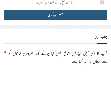
ای
میل
آئی
ڈی
درج
کریں
جواب دیں
آپ کا ای میل ایڈریس شائع نہیں کیا جائے گا۔
ضروری خانوں کو
*
سے نشان زد کیا گیا ہے
ت
ب
ص
ر
ہ
*