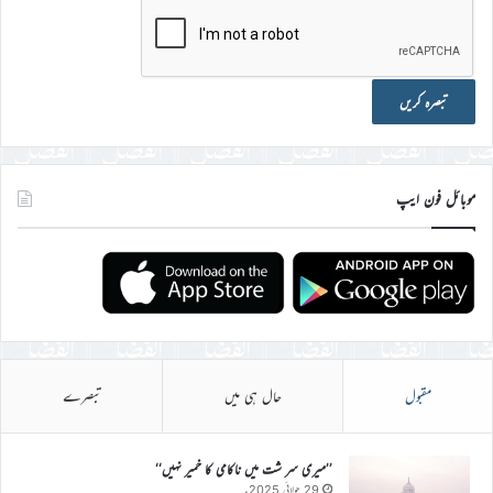
موبائل فون ایپ
مقبول
حال ہی میں
تبصرے
’’میری سر شت میں ناکامی کا خمیر نہیں‘‘
29 جولائی 2025ء