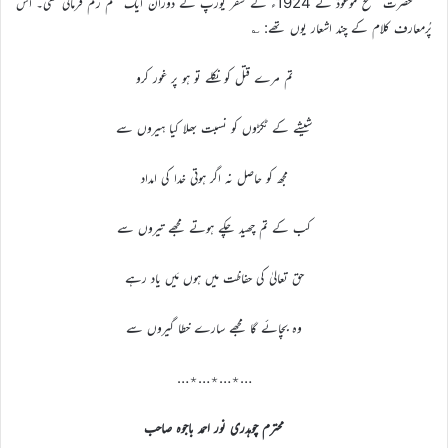
حضرت مصلح موعودؓ نے 1924ء کے سفر یورپ کے دوران ایک نظم رقم فرمائی تھی۔ اس
پُرمعارف کلام کے چند اشعار یوں تھے: ؎
تم مرے قتل کو نکلے تو ہو پر غور کرو
شیشے کے ٹکڑوں کو نسبت بھلا کیا ہیروں سے
مجھ کو حاصل نہ اگر ہوتی خدا کی امداد
کب کے تم چھید چکے ہوتے مجھے تیروں سے
حق تعالیٰ کی حفاظت میں ہوں مَیں یاد رہے
وہ بچائے گا مجھے سارے خطا گیروں سے
…٭…٭…٭…
محترم چوہدری نور احمد باجوہ صاحب