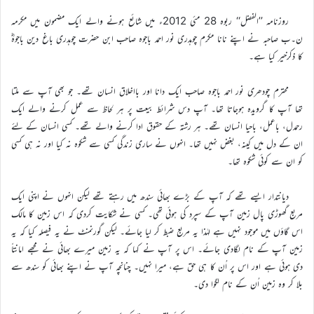
روزنامہ ’’الفضل‘‘ ربوہ 28 مئی 2012ء میں شائع ہونے والے ایک مضمون میں مکرمہ
ن۔ب صاحبہ نے اپنے نانا مکرم چوہدری نور احمد باجوہ صاحب ابن حضرت چوہدری باغ دین باجوہؓ
کا ذکرخیر کیا ہے۔
محترم چودھری نور احمد باجوہ صاحب ایک دانا اور بااخلاق انسان تھے۔ جو بھی آپ سے ملتا
تھا آپ کا گرویدہ ہوجاتا تھا۔ آپ دس شرائط بیعت پر ہر لحاظ سے عمل کرنے والے ایک
رحمدل، باعمل، باحیا انسان تھے۔ ہر رشتہ کے حقوق ادا کرنے والے تھے۔ کسی انسان کے لئے
ان کے دل میں کینہ، بغض نہیں تھا۔ انہوں نے ساری زندگی کسی سے شکوہ نہ کیا اور نہ ہی کسی
کو ان سے کوئی شکوہ تھا۔
دیانتدار ایسے تھے کہ آپ کے بڑے بھائی سندھ میں رہتے تھے لیکن انہوں نے اپنی ایک
مربع گھوڑی پال زمین آپ کے سپرد کی ہوئی تھی۔ کسی نے شکایت کردی کہ اس زمین کا مالک
اس گاؤں میں موجود نہیں ہے لہٰذا یہ مربع ضبط کر لیا جائے۔ لیکن گورنمنٹ نے یہ فیصلہ کیا کہ یہ
زمین آپ کے نام لگادی جائے۔ اس پر آپ نے کہا کہ یہ زمین میرے بھائی نے مجھے امانتاً
دی ہوئی ہے اور اس پر اُن کا ہی حق ہے، میرا نہیں۔ چنانچہ آپ نے اپنے بھائی کو سندھ سے
بلا کر وہ زمین اُن کے نام لگوا دی۔