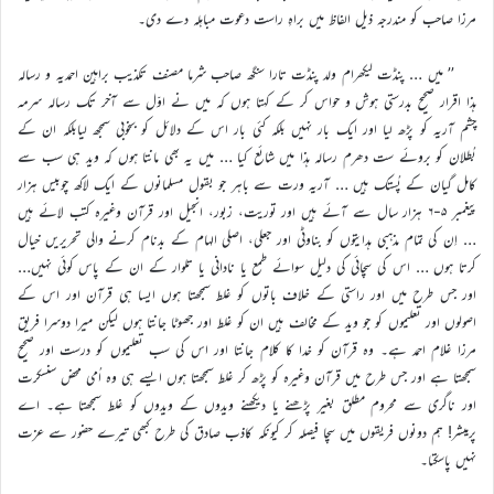
مرزا صاحب کو مندرجہ ذیل الفاظ میں براہِ راست دعوت مباہلہ دے دی۔
’’ میں … پنڈت لیکھرام ولد پنڈت تارا سنگھ صاحب شرما مصنف تکذیب براہین احمدیہ و رسالہ
ہذا اقرار صحیح بدرستی ہوش و حواس کر کے کہتا ہوں کہ میں نے اوّل سے آخر تک رسالہ سرمہ
چشم آریہ کو پڑھ لیا اور ایک بار نہیں بلکہ کئی بار اس کے دلائل کو بخوبی سمجھ لیابلکہ ان کے
بُطلان کو بروئے ست دھرم رسالہ ہذا میں شائع کیا … میں یہ بھی مانتا ہوں کہ وید ہی سب سے
کامل گیان کے پُستک ہیں … آریہ ورت سے باہر جو بقول مسلمانوں کے ایک لاکھ چوبیس ہزار
پیغمبر ۵-۶ ہزار سال سے آئے ہیں اور توریت، زبور، انجیل اور قرآن وغیرہ کتب لائے ہیں
… اِن کی تمام مذہبی ہدایتوں کو بناوٹی اور جعلی، اصلی الہام کے بدنام کرنے والی تحریریں خیال
کرتا ہوں … اس کی سچائی کی دلیل سوائے طمع یا نادانی یا تلوار کے ان کے پاس کوئی نہیں…
اور جس طرح میں اور راستی کے خلاف باتوں کو غلط سمجھتا ہوں ایسا ہی قرآن اور اس کے
اصولوں اور تعلیموں کو جو وید کے مخالف ہیں ان کو غلط اور جھوٹا جانتا ہوں لیکن میرا دوسرا فریق
مرزا غلام احمد ہے۔ وہ قرآن کو خدا کا کلام جانتا اور اس کی سب تعلیموں کو درست اور صحیح
سمجھتا ہے اور جس طرح میں قرآن وغیرہ کو پڑھ کر غلط سمجھتا ہوں ایسے ہی وہ اُمی محض سنسکرت
اور ناگری سے محروم مطلق بغیر پڑھنے یا دیکھنے ویدوں کے ویدوں کو غلط سمجھتا ہے۔ اے
پرمیشر! ہم دونوں فریقوں میں سچا فیصلہ کر کیونکہ کاذب صادق کی طرح کبھی تیرے حضور سے عزت
نہیں پاسکتا۔