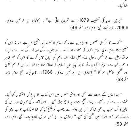
لکھا گیا۔
’’براہین احمدیہ کی تصنیف 1879ء سے شروع ہوتی ہے‘‘ ۔ (مولوی سیّد ابوالحسن ندوی۔
1966ء۔ قادیانیت طبع دوم لاہور صفحہ 46)
’’ کتاب کا مرکزی مضمون اور جوہریہ ہے۔ کہ الہام کا سلسلہ نہ منقطع ہوا ہے اور نہ اس کو
منقطع ہونا چاہئے یہی الہام دعویٰ کی صحت اور مذہب اور عقیدے کی صداقت کی سب سے زیادہ
طاقتور دلیل ہے جو شخص رسول اﷲ صلی اﷲ علیہ وسلم کی اتباع کامل کرے گا اس کو علم ظاہر
و علم باطن سے سرفراز کیا جائے گا جو انبیا علیہ السلام کو اصالتاً عطا ہوا تھا اور اس کو علم یقینی
اور قطعی حاصل ہو گا۔‘‘ (مولوی سیّد ابوالحسن ندوی۔ 1966ء۔ قادیانیت طبع دوم لاہور
صفحہ53)
’’ ہندوستان کے بہت سے علمی اور دینی حلقوں میں اس کتاب کا پُر جوش استقبال کیا گیا۔
حقیقت یہ ہے کہ یہ کتاب بہت صحیح وقت پر شائع ہوئی تھی … اس کتاب کی کامیابی اور اس کی
تاثیر کا اک سبب یہ بھی تھا کہ اس میں دوسرے مذاہب کو چیلنج کیا گیا تھا اورکتاب جواب دہی کی
بجائے حملہ آور انداز میں لکھی گئی تھی۔‘‘ (مولوی سیّد ابوالحسن ندوی۔قادیانیت۔ طبع دوم۔لاہور
صفحہ 59)