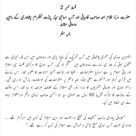
قسط نمبر 2
حضرت مرزا غلام احمد صاحب قادیانی اور آریہ سماجی لیڈر پنڈت لیکھرام پشاوری کے مابین
روحانی مقابلہ
پس منظر
انیسویں صدی کی آخری چوتھائی میں آریہ تحریک کی بنیاد پڑی اور ہندوؤں میں اس قدر تیزی سے
مقبول ہوئی کہ جلد ہی سارے ہندوستان میں مستحکم ہو گئی۔ آریہ سماج کا مرکزی فلسفہ ہی اسلام
اور بانیٔ اسلام پر بے سروپا اعتراضات ، غلیظ اور اہانت آمیز الزامات کا ملغوبہ تھا۔ اس زمانے
میں قرآن کریم اور آنحضرت صلی اﷲ علیہ وسلم پر اعتراضات کی موسلادھار بارش ہو رہی تھی۔
برہمو سماج اور عیسائی مشنریوں کا سارا زور بھی اسلام کے خلاف صَرف ہو رہا تھا۔ اس وقت
کے حالات کا تذکرہ تقریباً 90 سال بعد مولوی سیّد ابو الحسن صاحب ندوی ناظم دارالعلوم ندوہ
نے ان الفاظ میں کیا۔
’’عیسائی پادری مذہب مسیحیت کی تبلیغ و دعوت اور دین اسلام کی تردید میں سرگرم تھے …
دوسری طرف آریہ سماجی مبلغ جوش و خروش سے اسلام کی تردید کر رہے تھے۔‘‘