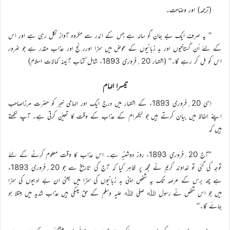
(ترجمہ) اور وضاحت۔
’’ یہ صرف ایک بے جان گو سالہ ہے جس کے اندر سے مکروہ آواز نکل رہی ہے اور اس
کے لئے اُن گستاخیوں اور بد زبانیوں کے عوض میں سزا اورر نج اور عذاب مقدر ہے جو ضرور
اس کو مل کر رہے گا۔‘‘ (اشتہار 20؍فروری 1893ء شامل کتاب آئینہ کمالات اسلام)
تیسرا الہام
اِسی 20؍فروری 1893ء کے اشتہار میں درج ایک اور الہامی خبر کو حضرت مرزاصاحب
اپنے الفاظ میں بیان کرتے ہیں جو لیکھرام کے عذاب کے وقت کا تعیّن کرتی ہے۔ آپ لکھتے
ہیں کہ
’’آج 20؍فروری 1893ء روز دوشنبہ ہے۔ اس عذاب کا وقت معلوم کرنے کے لئے
توجہ کی گئی تو خداوند کریم نے مجھ پر ظاہر کیا کہ آج کی تاریخ سے جو 20؍فروری 1893ء
ہے چھ برس کے عرصہ تک یہ شخص اپنی بد زبانیوں کی سزا میں یعنی ان بے ادبیوں کی سزا
میں جو اس شخص نے رسول اﷲ صلی اﷲ علیہ وسلم کے حق میںکی ہیں عذاب شدید میں مبتلا ہو
جائے گا۔‘‘