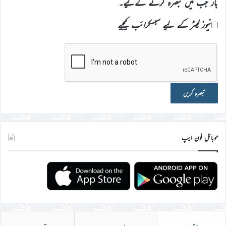
بار جب میں تبصرہ کرنے کےلیے۔
نیوز لیٹر کے لیے سبسکرائب کیجیے
موبائل فون ایپ