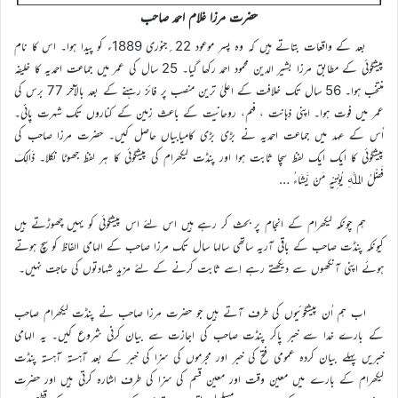
حضرت مرزا غلام احمد صاحب
بعد کے واقعات بتاتے ہیں کہ وہ پسر موعود 22؍جنوری 1889ء کو پیدا ہوا۔ اس کا نام
پیشگوئی کے مطابق مرزا بشیر الدین محمود احمد رکھا گیا۔ 25 سال کی عمر میں جماعت احمدیہ کا خلیفہ
منتخب ہوا۔ 56 سال تک خلافت کے اعلیٰ ترین منصب پر فائز رہنے کے بعد بالآخر 77 برس کی
عمر میں فوت ہوا۔ اپنی ذہانت ، فہم، روحانیت کے باعث زمین کے کناروں تک شہرت پائی۔
اُس کے عہد میں جماعت احمدیہ نے بڑی بڑی کامیابیاں حاصل کیں۔ حضرت مرزا صاحب کی
پیشگوئی کا ایک ایک لفظ سچا ثابت ہوا اور پنڈت لیکھرام کی پیشگوئی کا ہر لفظ جھوٹا نکلا۔ ذَالِکَ
فَضْلُ اﷲِ یُؤْتِیْہِ مَنْ یَّشَاءُ …
ہم چونکہ لیکھرام کے انجام پر بحث کر رہے ہیں اس لئے اس پیشگوئی کو یہیں چھوڑتے ہیں
کیونکہ پنڈت صاحب کے باقی آریہ ساتھی سالہا سال تک مرزا صاحب کے الہامی الفاظ کو سچ ہوتے
ہوئے اپنی آنکھوں سے دیکھتے رہے اِسے ثابت کرنے کے لئے مزید شہادتوں کی حاجت نہیں۔
اب ہم اُن پیشگوئیوں کی طرف آتے ہیں جو حضرت مرزا صاحب نے پنڈت لیکھرام صاحب
کے بارے خدا سے خبر پاکر پنڈت صاحب کی اجازت سے بیان کرنی شروع کیں۔ یہ الہامی
خبریں پہلے بیان کردہ عمومی فتح کی خبر اور مجرموں کی سزا کی خبر کے بعد آہستہ آہستہ پنڈت
لیکھرام کے بارے میں معین وقت اور معین قسم کی سزا کی طرف اشارہ کرتی ہیں اور حضرت