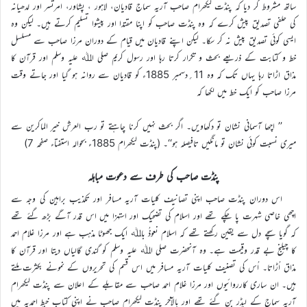
ساتھ مشروط کر دیا کہ پنڈت لیکھرام صاحب آریہ سماج قادیان، لاہور ، پشاور، امرتسر اور لدھیانہ
کی حلفی تصدیق پیش کرے کہ وہ پنڈت صاحب کو اپنا مقتدا اور پیشوا تسلیم کرتے ہیں۔ لیکن وہ
ایسی کوئی تصدیق پیش نہ کر سکا۔ لیکن اپنے قادیان میں قیام کے دوران مرزا صاحب سے مسلسل
خط و کتابت کے ذریعے بحث و تکرار کرتا رہا اور رسول کریم صلی اﷲ علیہ وسلم اور قرآن کا
مذاق اڑاتا رہا یہاں تک کہ وہ 11؍دسمبر 1885ء کو قادیان سے روانہ ہو گیا اور جاتے وقت
مرزا صاحب کو ایک خط میں لکھا کہ
’’ اچھا آسمانی نشان تو دکھاویں۔ اگر بحث نہیں کرنا چاہتے تو رب العرش خیر الماکرین سے
میری نسبت کوئی نشان تو مانگیں تافیصلہ ہو‘‘۔ (پنڈت لیکھرام 1885ء بحوالہ استفتاء صفحہ 7)
پنڈت صاحب کی طرف سے دعوت مباہلہ
اس دوران پنڈت صاحب اپنی تصانیف کلیات آریہ مسافر اور تکذیب براہین کی وجہ سے
اچھی خاصی شہرت پا چکے تھے اور اسلام کی تضحیک اور استہزا میں اس قدر آگے بڑھ گئے تھے
کہ گویا سچے دل سے یقین رکھتے تھے کہ اسلام نعوذُ باﷲ ایک جھوٹا مذہب ہے اور مرزا غلام احمد
کا چیلنج بے قدر وقیمت ہے۔ وہ آنحضرت صلی اﷲ علیہ وسلم کو گندی گالیاں دیتا اور قرآن کا
مذاق اُڑاتا۔ اُس کی تصنیف کلیات آریہ مسافر میں اس قسم کی تحریروں کے نمونے بکثرت ملتے
ہیں۔ ان ساری کارروائیوں اور مرزا غلام احمد صاحب سے مقابلے کے اعلان سے پنڈت لیکھرام
آریہ سماج کے لیڈر بن گئے تھے اور بالآخر پنڈت لیکھرام صاحب نے اپنی کتاب خبطِ احمدیہ میں