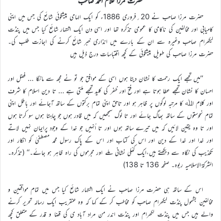
حضرت مرزا غلام احمد صاحب
حضرت مرزا صاحب نے 20؍فروری 1886ء کو ایک الہامی پیشگوئی شائع کی جس میں اپنی
کامیابی اور مخالفین کی ناکامی کا عمومی تذکرہ تھا اور اسی دن ایک اشتہار شائع کیا جس میں پنڈت
لیکھرام صاحب وغیرہ سے ان کے بارے میں انذاری خبر شائع کرنے کی اجازت طلب کی۔
حضرت مرزا صاحب کی طویل پیشگوئی کے کچھ اقتباسات درج ذیل ہیں
’’میں تجھے ایک رحمت کا نشان دیتا ہوں اسی کے موافق جو تو نے مجھ سے مانگا … فضل اور
احسان کا نشان تجھے عطا ہوتا ہے اور فتح اور ظفر کی کلید تجھے ملتی ہے … تا دین اسلام کا شرف
اور کلام اﷲ کا مرتبہ لوگوں پر ظاہر ہو اور تاحق اپنی تمام برکتوں کے ساتھ آجائے اور باطل اپنی
تمام نحوستوں کے ساتھ بھاگ جائے اور تا لوگ سمجھیں کہ میں قادر ہوں جو چاہتا ہوں سو کرتا ہوں
اور تا وہ یقین لائیں کہ میں تیرے ساتھ ہوں اور تا اُنہیں جو خدا کے وجود پرایمان نہیں لاتے
اور خدا اور خدا کے دین اور اس کی کتاب اور اس کے پاک رسول محمد مصطفیٰ کو انکار اور
تکذیب کی نگاہ سے دیکھتے ہیں،ایک کھُلی نشانی ملے اور مجرموں کی راہ ظاہر ہو جائے۔‘‘ (تذکرہ۔
الشرکۃالاسلامیہ ربوہ۔ صفحہ 136 تا 138)
اس کے ساتھ ہی حضرت مرزا صاحب نے ایک اشتہار شائع کیا جس میں تمام موافقین و
مخالفین بشمول پنڈت لیکھرام صاحب کو مخاطب کر کے کہا کہ وہ عنقریب ایک رسالہ تحریر کرنے
والے ہیں جس میں پنڈت لکھرام اور پنڈت اندر من مراد آباد ی کی قضا و قدر کے متعلق کچھ