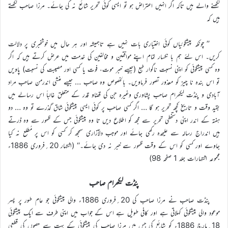
لکھنے والے ہیں تاکہ اگر انہیں اعتراض ہو تو ایسی کوئی تحریر شائع نہ کی جائے۔ مرزا صاحب لکھتے
ہیں کہ
’’ چونکہ پیشگوئیاں کوئی اختیاری بات نہیں ہے تاہمیشہ اور ہر حال میں خوشخبری پر دلالت
کریں۔ اس لئے ہم با نکسار تمام اپنے موافقین و مخالفین کی خدمت میں عرض کرتے ہیں کہ اگر
وہ کسی پیشگوئی کو اپنی نسبت ناگوار طبع (جیسے خبر موت، فوت یا کسی اور مصیبت کی نسبت) پاویں
تو اس بندہ نا چیز کو معذور تصور فرماویں۔ بالخصوص وہ صاحب … جیسے منشی اندرمن صاحب مراد
آبادی و پنڈت لیکھرام صاحب پشاوری وغیرہ جن کی قضاو قدر کے متعلق غالباً اس رسالے میں
بقید وقت و تاریخ کچھ تحریر ہو گا … اگر کسی صاحب پر کوئی ایسی پیشگوئی شاق گذرے تو وہ … دو
ہفتہ کے اندر اپنی دستخطی تحریر سے مجھ کو اطلاع دیں تا وہ پیشگوئی جس کے ظہور سے وہ ڈرتے
ہیں اندراج رسالہ سے علیحدہ رکھی جائے اور موجب دلآزاری سمجھ کر کسی کو اس پر مُطلع نہ کیا
جاوے اور کسی کو اس کے وقت ظہور سے خبر نہ دی جائے۔‘‘ (اشتہار 20؍فروری 1886ء
مجموعہ اشتہارات جلد 1 صفحہ 98)
پنڈت لیکھرام صاحب
پنڈت صاحب نے مرزا صاحب کی 20؍فروری 1886ء والی پیشگوئی جو عام طور پر پسر
موعود والی پیشگوئی کہلاتی ہے اور کافی طویل ہے اس کے جواب میں اپنی طرف سے ایک پیشگوئی
18؍مارچ 1886ء کو شائع کی جس میں مرزا صاحب کی پیشگوئی کے بہت سے حصوں کی قطعی