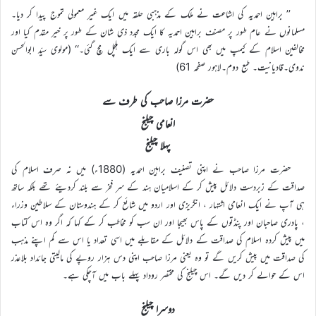
’’ براہین احمدیہ کی اشاعت نے ملک کے مذہبی حلقہ میں ایک غیر معمولی تموج پیدا کر دیا۔
مسلمانوں نے عام طور پر مصنف براہین احمدیہ کا ایک مجدد ذی شان کے طور پر خیر مقدم کیا اور
مخالفین اسلام کے کیمپ میں بھی اس گولہ باری سے ایک ہلچل مچ گئی۔‘‘ (مولوی سیّد ابوالحسن
ندوی۔قادیانیت۔ طبع دوم۔لاہور صفحہ 61)
حضرت مرزا صاحب کی طرف سے
انعامی چیلنج
پہلا چیلنج
حضرت مرزا صاحب نے اپنی تصنیف براہین احمدیہ (1880ء) میں نہ صرف اسلام کی
صداقت کے زبردست دلائل پیش کر کے اسلامیان ہند کے سر فخر سے بلند کردیئے تھے بلکہ ساتھ
ہی آپ نے ایک انعامی اشتہار ، انگریزی اور اردو میں شائع کر کے ہندوستان کے سلاطین وزراء
، پادری صاحبان اور پنڈتوں کے پاس بھیجا اور ان سب کو مخاطب کر کے کہا کہ اگر وہ اس کتاب
میں پیش کردہ اسلام کی صداقت کے دلائل کے مقابلے میں اسی تعداد یا اس سے کم اپنے مذہب
کی صداقت میں پیش کریں گے تو وہ یعنی مرزا صاحب اپنی دس ہزار روپے کی مالیتی جائداد بلاعذر
اس کے حوالے کر دیں گے۔ اس چیلنج کی مختصر روداد پہلے باب میں آچکی ہے۔
دوسرا چیلنج