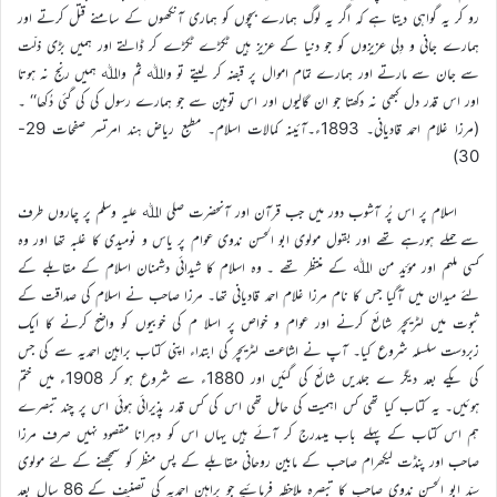
رو کر یہ گواہی دیتا ہے کہ اگر یہ لوگ ہمارے بچوں کو ہماری آنکھوں کے سامنے قتل کرتے اور
ہمارے جانی و دِلی عزیزوں کو جو دنیا کے عزیز ہیں ٹکڑے ٹکڑے کر ڈالتے اور ہمیں بڑی ذلّت
سے جان سے مارتے اور ہمارے تمام اموال پر قبضہ کر لیتے تو واﷲ ثم واﷲ ہمیں رنج نہ ہوتا
اور اس قدر دل کبھی نہ دکھتا جو ان گالیوں اور اس توہین سے جو ہمارے رسول کی کی گئی دُکھا‘‘ ۔
(مرزا غلام احمد قادیانی۔ 1893ء۔آئینہ کمالات اسلام۔ مطبع ریاض ہند امرتسر صفحات 29-
30)
اسلام پر اس پُر آشوب دور میں جب قرآن اور آنحضرت صلی اﷲ علیہ وسلم پر چاروں طرف
سے حملے ہورہے تھے اور بقول مولوی ابو الحسن ندوی عوام پر یاس و نومیدی کا غلبہ تھا اور وہ
کسی ملہم اور مؤیّد من اﷲ کے منتظر تھے ۔ وہ اسلام کا شیدائی دشمنان اسلام کے مقابلے کے
لئے میدان میں آگیا جس کا نام مرزا غلام احمد قادیانی تھا۔ مرزا صاحب نے اسلام کی صداقت کے
ثبوت میں لٹریچر شائع کرنے اور عوام و خواص پر اسلا م کی خوبیوں کو واضح کرنے کا ایک
زبردست سلسلہ شروع کیا۔ آپ نے اشاعت لٹریچر کی ابتداء اپنی کتاب براہین احمدیہ سے کی جس
کی یکے بعد دیگر ے جلدیں شائع کی گئیں اور 1880ء سے شروع ہو کر 1908ء میں ختم
ہوئیں۔ یہ کتاب کیا تھی کس اہمیت کی حامل تھی اس کی کس قدر پذیرائی ہوئی اس پر چند تبصرے
ہم اس کتاب کے پہلے باب میںدرج کر آئے ہیں یہاں اس کو دہرانا مقصود نہیں صرف مرزا
صاحب اور پنڈت لیکھرام صاحب کے مابین روحانی مقابلے کے پس منظر کو سمجھنے کے لئے مولوی
سیّد ابو الحسن ندوی صاحب کا تبصرہ ملاحظہ فرمائیے جو براہین احمدیہ کی تصنیف کے 86 سال بعد