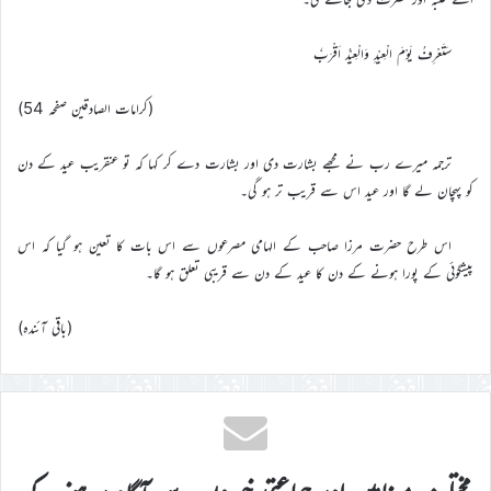
سَتَعْرِفُ یَوْمَ الْعِیْدِ وَالْعِیْدُ اَقْرَبٗ
(کرامات الصادقین صفحہ 54)
ترجمہ میرے رب نے مجھے بشارت دی اور بشارت دے کر کہا کہ تو عنقریب عید کے دن
کو پہچان لے گا اور عید اس سے قریب تر ہو گی۔
اس طرح حضرت مرزا صاحب کے الہامی مصرعوں سے اس بات کا تعین ہو گیا کہ اس
پیشگوئی کے پورا ہونے کے دن کا عید کے دن سے قریبی تعلق ہو گا۔
(باقی آئندہ)