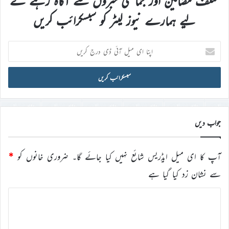
مختلف مضامین اور جماعتی خبروں سے آگاہ رہنے کے
لیے ہمارے نیوز لیٹر کو سبسکرائب کریں
اپنا
ای
میل
آئی
ڈی
درج
کریں
جواب دیں
آپ کا ای میل ایڈریس شائع نہیں کیا جائے گا۔
ضروری خانوں کو
*
سے نشان زد کیا گیا ہے
ت
ب
ص