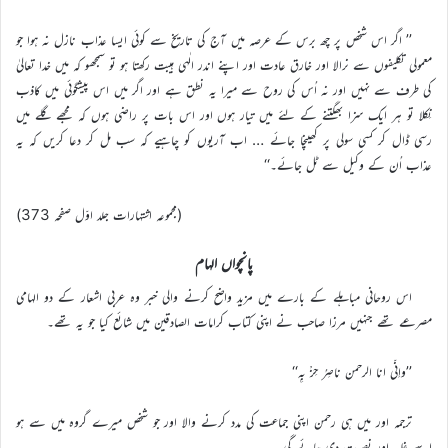
’’ اگر اس شخص پر چھ برس کے عرصہ میں آج کی تاریخ سے کوئی ایسا عذاب نازل نہ ہوا جو
معمولی تکلیفوں سے نرالا اور خارق عادت اور اپنے اندر الٰہی ہیبت رکھتا ہو تو سمجھو کہ میں خدا تعالیٰ
کی طرف سے نہیں اور نہ اُس کی روح سے میرا یہ نطق ہے اور اگر میں اس پیشگوئی میں کاذب
نِکلا تو ہر ایک سزا بھگتنے کے لئے میں تیار ہوں اور اس بات پر راضی ہوں کہ مجھے گلے میں
رسی ڈال کر کسی سولی پر کھینچا جائے … اب آریوں کو چاہیے کہ سب مل کر دعا کریں کہ یہ
عذاب اُن کے وکیل سے ٹل جائے۔‘‘
(مجموعہ اشتہارات جلد اوّل صفحہ 373)
پانچواں الہام
اس روحانی مباہلے کے بارے میں مزید واضح کرنے والی خبر وہ عربی اشعار کے دو الہامی
مصرعے تھے جنہیں مرزا صاحب نے اپنی کتاب کرامات الصادقین میں شائع کیا جو یہ تھے۔
’’واِنّی انا الرحمن ناصِرُ حِزْ بِہٖ‘‘
ترجمہ اور میں ہی رحمن اپنی جماعت کی مدد کرنے والا اور جو شخص میرے گروہ میں سے ہو
اسے غلبہ اور نصرت دی جائے گی۔