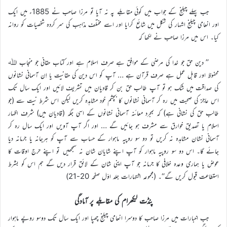
جب پہلے چیلنج کے جواب میں کوئی مقابلے پہ نہ آیا تو مرزا صاحب نے 1885ء میں ایک
اور انعامی چیلنج اشہار کی شکل میں شائع کرایا اور اسے مختلف مذاہب کی سر کردہ شخصیات کو روانہ
کیا۔ اس میں مرزا صاحب نے لکھا کہ
’’ دین حق جو خدا کی مرضی کے موافق ہے صرف اسلام ہے اور کتاب حقانی جو منجاب اﷲ
محفوظ اور قابل عمل ہے صرف قرآن ہے … آپ کو اس دین کی حقانیت یا اِن آسمانی نشانوں
کی صداقت میں شک ہو تو آپ طالب حق بن کر قادیان میں تشریف لائیں اور ایک سال تک
اس عاجز کی صحبت میں رہ کر آسمانی نشانوں کا بچشم خود مشاہدہ کریں لیکن اس شرط نیت سے (جو
طالب حق کی نشانی ہے) کہ بمجرد معائنہ آسمانی نشانوں کے اسی جگہ (قادیان میں) شرف اظہار
اسلام یا تصدیق خوارق سے مشرف ہو جائیں گے … اور اگر آپ آویں اور ایک سال رہ کر
آسمانی نشان مشاہدہ نہ کریں تو دو سو روپیہ ماہوار کے حساب سے آپ کو ہرجانہ یا جرمانہ دیا
جائے گا۔ اس دو سو روپیہ ماہوار کو آپ اپنے شایان شان نہ سمجھیں تو اپنے حرج اوقات کا
عوض یا ہماری وعدہ خلافی کا جرمانہ جو آپ اپنی شان کے لائق قرار دیں گے ہم اس کو بشرط
استطاعت قبول کریں گے‘‘۔ (مجموعہ اشتہارات جلد اوّل صفحہ 20-21)
پنڈت لیکھرام کی مقابلے پر آمادگی
جب اخبارات میں مرزا صاحب کا دوسرا انعامی چیلنج چھپا اور ایک سال تک دوسو روپے ماہوار