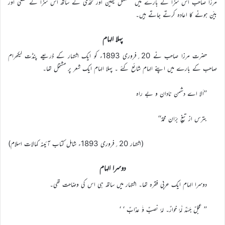
مرزا صاحب اس سزا کے بارے میں مسلسل یقین اور تحدّی کے ساتھ اس سزا کے قطعی اور
بیّن ہونے کا اعادہ کرتے جاتے ہیں۔
پہلا الہام
حضرت مرزا صاحب نے 20؍فروری 1893ء کو ایک اشتہار کے ذریعے پنڈت لیکھرام
صاحب کے بارے میں اپنے الہام شائع کئے ۔ پہلا الہام ایک شعر پر مشتمل تھا۔
’’اَلا اے دشمن نادان و بے راہ
بترس از تیغِ برّان محمدؐ‘‘
(اشتہار 20؍فروری 1893ء شامل کتاب آئینہ کمالات اسلام)
دوسرا الہام
دوسرا الہام ایک عربی فقرہ تھا۔ اشتہار میں ساتھ ہی اس کی وضاحت تھی۔
’’ عِجلٌ جَسَدٌ لَّہٗ خوارٌ۔ لہٗ نصبٌ وَّ عذابٌ ‘ ‘