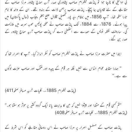
کی ادائیگی کا چرچا ہوا تو پنڈت لیکھرام صاحب پشاوری صدر آریہ سماج پشاور مرزا صاحب کے
مقابلے کے لئے قادیان جا پہنچے۔ پنڈت صاحب برہمن ذات کے ہندو تھے۔ ان کے والد کا نام
تارا سنگھ تھا۔ آپ 1856ء میں بمقام سیّد پور تحصیل چکوال ضلع جہلم پنجاب (حال پاکستان) میں
پیدا ہوئے۔ 1876ء سے 1884ء تک پنڈت صاحب نے محکمہ پولیس صوبہ سرحد میں ملازمت
کی۔ سارجنٹ نقشہ نویس کے عہدے سے استعفیٰ دے کر پنڈت صاحب آریہ سماج پشاور کے
صدر بن گئے۔
ابتدا میں حضرت مرزا صاحب نے پنڈت لیکھرام صاحب کو نظر انداز کیا۔ آپ کا اصرار تھا کہ
’’ ہمارا مقابلہ عوام الناس سے نہیں بلکہ ہر قوم کے چیدہ اور منتخب اور صاحب عزت لوگوں
سے ہے۔‘‘
(پنڈت لیکھرام 1885ء۔ کلّیات آریہ مسافر صفحہ411)
’’تم کسی قوم کے مقتدا اور پیشوا نہیں کہ جن کا ہدایت پانا ایک گروہ کثیر پر مؤثر ہو سکتا ہو۔‘‘
(پنڈت لیکھرام 1885ء۔ کلّیات آریہ مسافر صفحہ408)
پنڈت صاحب کے مسلسل اصرار پر مرزا صاحب نے اس روحانی مقابلے کو اس شرط کے