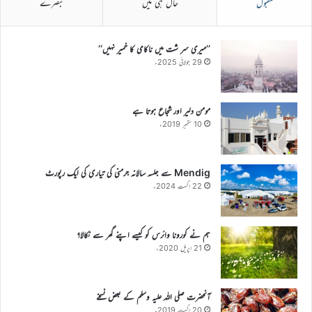
مقبول
حال ہی میں
تبصرے
’’میری سر شت میں ناکامی کا خمیر نہیں‘‘
29 جولائی 2025ء
مومن دلیر اور شجاع ہوتا ہے
10 ستمبر 2019ء
Mendig سے جلسہ سالانہ جرمنی کی تیاری کی ایک رپورٹ
22 اگست 2024ء
ہم نے کورونا وائرس کو کیسے اپنے گھر سے نکالا؟
21 اپریل 2020ء
آنحضرت صلی اللہ علیہ وسلم کے بعض نسخے
20 اگست 2019ء