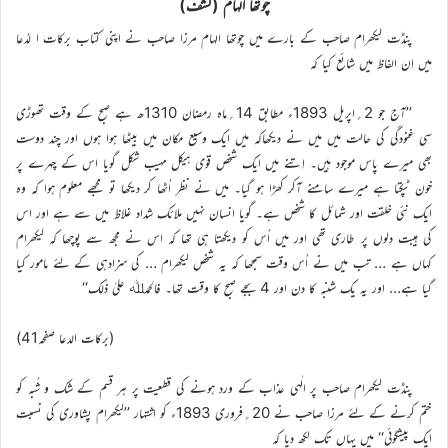
چوتھا الہام (کشف)
پنڈت لیکھرام صاحب کے بارے میں چوتھا الہام مرزا صاحب نے اپنی کتاب برکات ا لدُعا
میں اِن الفاظ میں شائع کیا کہ
’’آج جو 2؍اپریل 1893ء مطابق 14؍ماہ رمضان 1310ھ ہے صبح کے وقت تھوڑی
سی غنودگی کی حالت میں میں نے دیکھاکہ میں ایک وسیع مکان میں بیٹھا ہوا ہوں اور چند دوست
بھی میرے پاس موجود ہیں۔ اِتنے میں ایک شخص قوی ہیکل مہیب شکل گویا اس کے چہرے پر
خون ٹپکتا ہے میرے سامنے آکر کھڑا ہو گیا۔ میں نے نظر اُٹھا کر دیکھا تو مجھے معلوم ہوا کہ وہ
ایک نئی خلقت اور شمائل کا شخص ہے۔ گویا انسان نہیں ملائک شداد غلاظ میں سے ہے اور اس
کی ہیبت دِلوں پر طاری تھی اور میں اُس کو دیکھتا ہی تھا کہ اس نے مجھ سے پوچھا کہ لیکھرام
کہاں ہے … تب میں نے اُس وقت سمجھا کہ یہ شخص لیکھرام … کی سزادہی کے لئے مامور کیا
گیا ہے… اور یہ یک شنبہ کا دن اور 4 بجے صبح کا وقت تھا۔ فالحمدﷲ علیٰ ذٰلک‘‘
(برکات الدعا صفحہ41)
پنڈت لیکھرام صاحب پر الٰہی عذاب کے ورد ہونے کی قطعیت پر ہر قسم کے شک و شُبہ کو
ختم کرنے کے لئے مرزا صاحب نے 20؍فروری 1893ء کو اشتہار ’’لیکھرام پشاوری کی نسبت
ایک پیشگوئی‘‘ میں یہاں تک لکھ دیا کہ