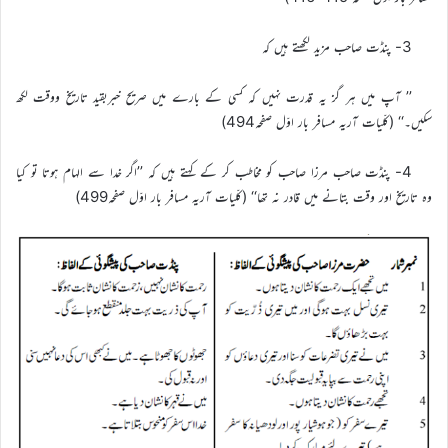
3- پنڈت صاحب مزید لکھتے ہیں کہ
’’ آپ میں ہر گز یہ قدرت نہیں کہ کسی کے بارے میں صریح خبربقید تاریخ ووقت لکھ
سکیں۔‘‘ (کلّیات آریہ مسافر بار اوّل صفحہ494)
4- پنڈت صاحب مرزا صاحب کو مخاطب کر کے کہتے ہیں کہ ’’اگر خدا سے الہام ہوتا تو کیا
وہ تاریخ اور وقت بتانے میں قادر نہ تھا‘‘ (کلّیات آریہ مسافر بار اوّل صفحہ499)