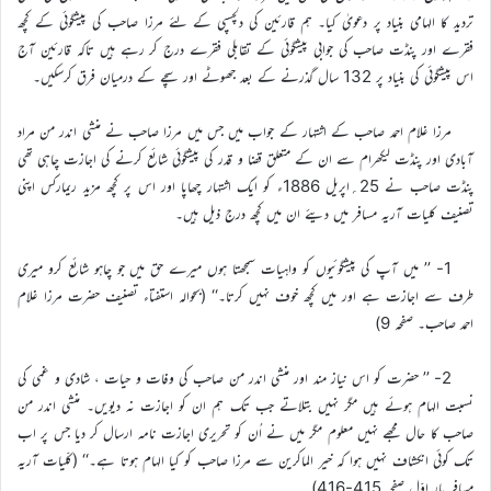
تردید کا الہامی بنیاد پر دعویٰ کیا۔ ہم قارئین کی دلچسپی کے لئے مرزا صاحب کی پیشگوئی کے کچھ
فقرے اور پنڈت صاحب کی جوابی پیشگوئی کے تقابلی فقرے درج کر رہے ہیں تاکہ قارئین آج
اس پیشگوئی کی بنیاد پر 132 سال گذرنے کے بعد جھوٹے اور سچے کے درمیان فرق کرسکیں۔
مرزا غلام احمد صاحب کے اشتہار کے جواب میں جس میں مرزا صاحب نے منشی اندر من مراد
آبادی اور پنڈت لیکھرام سے ان کے متعلق قضا و قدر کی پیشگوئی شائع کرنے کی اجازت چاہی تھی
پنڈت صاحب نے 25؍اپریل 1886ء کو ایک اشتہار چھاپا اور اس پر کچھ مزید ریمارکس اپنی
تصنیف کلیات آریہ مسافر میں دیئے ان میں کچھ درج ذیل ہیں۔
1- ’’ میں آپ کی پیشگوئیوں کو واہیات سمجھتا ہوں میرے حق میں جو چاہو شائع کرو میری
طرف سے اجازت ہے اور میں کچھ خوف نہیں کرتا۔‘‘ (بحوالہ استفتاء تصنیف حضرت مرزا غلام
احمد صاحب۔ صفحہ 9)
2- ’’ حضرت کو اس نیاز مند اور منشی اندر من صاحب کی وفات و حیات ، شادی و غمی کی
نسبت الہام ہوئے ہیں مگر نہیں بتلاتے جب تک ہم ان کو اجازت نہ دیویں۔ منشی اندر من
صاحب کا حال مجھے نہیں معلوم مگر میں نے اُن کو تحریری اجازت نامہ ارسال کر دیا جس پر اب
تک کوئی انکشاف نہیں ہوا کہ خیر الماکرین سے مرزا صاحب کو کیا الہام ہوتا ہے۔‘‘ (کلّیات آریہ
مسافر بار اوّل صفحہ 415-416)