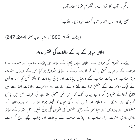
راقم ۔ آپ کا ازلی بندہ۔ لیکھرام شرما سبھاسدآریہ
ضلع پشاور حال آڈیٹر آریہ گزٹ فیروز پور پنجاب‘‘
(پنڈت لیکھرام 1886ء خطبہ احمدیہ صفحہ 244۔247)
اعلان مباہلہ کے بعد کے واقعات کی مختصر روداد
پنڈت لیکھرام کی طرف سے اعلان مباہلہ چھپنے کے ساتھ ہی پنڈت صاحب اور حضرت مرزا
صاحب کے درمیان تعلق باﷲ کو ثابت کرنے کا مقابلہ شروع ہو گیا جس کے دوران حضرت
مرزا صاحب اور پنڈت صاحب کے درمیان بیانات اور جوابی بیانات کا دفتر کھُل گیا اور دونوں
نے ایک دوسرے کے متعلق خدا سے ملنے والے الہامات اور دوسرے اعلانات اخبارات میں
شائع کروانے شروع کر دیئے یہاں تک کہ اس غیر معمولی مقابلے کی طرف جس میں باہمی
تحریری رضا مندی سے اسلام اور آریہ مذہب کی سچائی کا فیصلہ ہونا تھا سارے ہندوستان کے
مسلمانوں اور ہندوؤں اور دنیا بھر کے مذہبی حلقوں کی نظریں لگی ہوئی تھیں۔ ہم اختصار کے ساتھ
باری باری حضرت مرزا صاحب اور پنڈت صاحب کے بیانات اور جواب نیچے درج کر رہے
ہیں۔