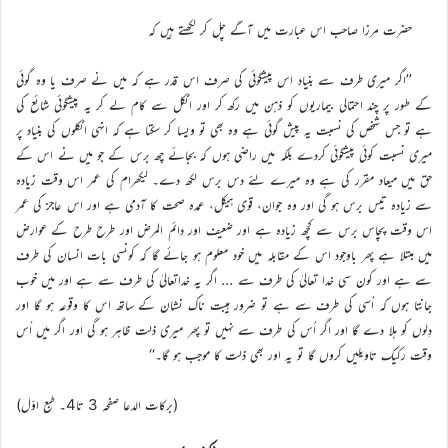
حضرت مرزا صاحب اس عبارت میں آگے چل کر لکھتے ہیں کہ
’’اگر میری طرف سے بنیاد اس پیشگوئی کی صرف اس قدر ہے کہ میں نے صرف یا وہ گوئی
کے طور پر چند احتمالی بیماریوں کو ذہن میں رکھ کر اور اٹکل سے کام لے کر یہ پیشگوئی شائع کی
ہے تو جس شخص کی نسبت یہ پیش گوئی ہے وہ بھی تو ویسا کر سکتا ہے کہ انہی اٹکلوں کی بنیاد پر
میری نسبت کوئی پیشگوئی کردے بلکہ میں راضی ہوں کہ بجائے چھ برس کے جو میں نے اس کے
حق میں میعاد مقرر کی ہے وہ میرے لئے دس برس لکھ دے۔ لیکھرام کی عمر اس وقت زیادہ
سے زیادہ تیس برس ہو گی اور وہ جوان، قوی ہیکل، عمدہ صحت کا آدمی ہے اور اس عاجز کی عمر
اس وقت پچاس برس سے کچھ زیادہ ہے اور ضعیف اور دائم المرض اور طرح طرح کے عوارض
میں مبتلا ہے پھر باوجود اس کے مقابلہ میں خود معلوم ہو جائے گا کہ کونسی بات انسان کی طرف
سے ہے اور کون سی خدا تعالیٰ کی طرف سے … اگر یہ خداتعالیٰ کی طرف سے ہے اور میں خوب
جانتا ہوں کہ اُسی کی طرف سے ہے تو ضرور ہیبت ناک نشان کے ساتھ اس کا وقوعہ ہو گا اور
دِلوں کو ہلا دے گا اور اگر اُس کی طرف سے نہیں تو پھر میری ذلت ظاہر ہو گی اور اگر میں اُس
وقت رکیک تاویلیں کروں گا تو یہ اور بھی ذلت کا موجب ہو گا۔‘‘
(برکات الدعا صفحہ 3 تا4۔ طبع اوّل)