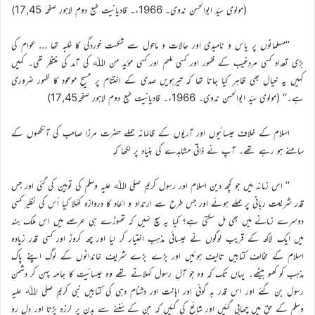
(مولوی سیّد ابوالحسن ندوی۔ 1966ء۔ قادیانیت طبع دوم لاہور صفحہ 17,45)
’’مسلمانوں پر یاس و نامیدی اور حالات و ماحول سے شکست خوردگی کا غلبہ تھا … عوام کی
بڑی تعداد کسی مردِغیب کے ظہور اور کسی ملہم اور کسی مؤیّد من اﷲ کی آمد کی منتظر تھی۔ کہیں
کہیں یہ خیال بھی ظاہر کیا جاتا تھا کہ تیرہویں صدی کے اختتام پر مسیح موعود کا ظہور ضروری
ہے۔‘‘ (مولوی سیّد ابوالحسن ندوی۔ 1966ء۔ قادیانیت طبع دوم لاہور صفحہ17,45)
اسلام کے خلاف عیسائیوں اور آریوں کے ظالمانہ حملے حضرت مرزا صاحب کی آنکھوں کے
سامنے ہو رہے تھے۔ آپ نے ذاتی مشاہدے کی بنیاد پر لکھا کہ
’’ اس زمانہ میں جو کچھ دین اسلام اور رسول کریم صلی اﷲ علیہ وسلم کی توہین کی گئی اور جس
قدر شریعت ربّانی پر حملے ہوئے اور جس طرح سے ارتداد و الحاد کا دروازہ کھُلا کیا اُس کی نظیر کسی
دوسرے زمانے میں بھی مل سکتی ہے؟ کیا یہ سچ نہیں کہ تھوڑے ہی عرصے میں اس ملک ہند
میں ایک لاکھ کے قریب لوگوں نے عیسائی مذہب اختیار کر لیا اور چھ کروڑ اور کسی قدر زیادہ
اسلام کے مخالف کتابیں تالیف ہوئیں اور بڑے بڑے شریف خاندانوں کے لوگ اپنے پاک
مذہب کو کھو بیٹھے۔ یہاں تک کہ وہ جو آلِ رسول کہلاتے تھے وہ عیسائیت کا جامہ پہن کر دشمنِ
رسول بن گئے اور اس قدر بد گوئی اور اہانت اور دشنام دہی کی کتابیں نبی کریم صلی اﷲ علیہ
وسلم کے حق میں چھاپی گئیں اور شائع کی گئیں کہ جن کے سُننے سے بدن پر لرزہ پڑتا اور دِل رو