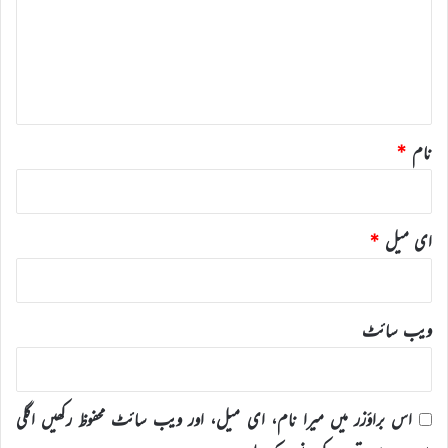
ر
ہ
*
نام
*
ای میل
*
ویب‌ سائٹ
اس براؤزر میں میرا نام، ای میل، اور ویب سائٹ محفوظ رکھیں اگلی