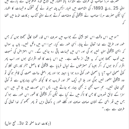
حضرت مرزا صاحب کی طرف سے متذکرہ بالا اشتہار میں شائع شدہ پیشگوئیوں کے بارے میں
اپنی 25؍مارچ 1893ء کی اشاعت میں اخبار انیس چند میرٹھ نے کچھ شکوک و شبہات کا اظہار
کیا لیکن حضرت مرزا صاحب نے پیشگوئی کی وضاحت کرتے ہوئے اپنی کتاب برکات الدُعا میں لکھا
کہ
’’سو میں اس وقت اس نکتہ چینی کے جواب میں صرف اس قدر لکھنا کافی سمجھتا ہوں کہ جس
طور اور طریق سے خدا تعالیٰ نے چاہا۔ اُسی طور سے کیا۔ میرا اس میں دخل نہیں۔ ہاں یہ سوال
کہ ایسی پیشگوئی مفید نہیں ہو گی اور اس میں شبہات باقی رہ جائیں گے۔ اس اعتراض کی نسبت
میں خوب سمجھتا ہوں کہ یہ پیش از وقت ہے۔ میں اس بات کا خود اقراری ہوں اور اب پھر
اقرار کرتا ہوں کہ اگر جیسا کہ معترضوں نے خیال فرمایا ہے پیشگوئی کا ماحصل آخر کار یہی نکلا کہ
کوئی معمولی تپ آیا یا معمولی طور کوئی درد ہوا یا ہیضہ ہوا اور پھر اصلی حالت صحت کی قائم ہوگئی تو
وہ پیشگوئی متصور نہیں ہوگی اور بلا شبہ ایک مکر اور فریب ہو گا کیونکہ ایسی بیماریوں سے تو کوئی
بھی خالی نہیں۔ ہم سب کبھی نہ کبھی بیمار ہو جاتے ہیں۔ پس اس صورت میں بلا شبہ میں اس
سزا کے لائق ٹھہروں گا جس کا ذکر میں نے کیا ہے لیکن اگر پیشگوئی کا ظہور اس طور سے ہوا کہ
جس میں قہر الٰہی کے نشان صاف صاف اور کھلے طور پر دکھائی دیں تو پھر سمجھو کہ خدا تعالیٰ کی
طرف سے ہے۔‘‘
(برکات الدعا صفحہ 2 تا3۔ طبع اوّل)