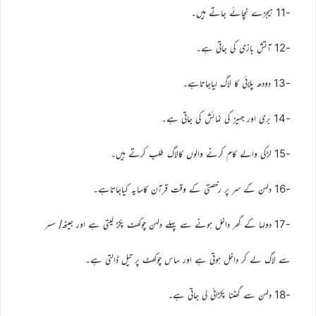
-11 ہیجڑے نچائے جاتے ہیں۔
-12 آتش بازی کی جاتی ہے۔
-13 دودھ پلائی کا لاگ لیاجاتاہے۔
-14 بَری اور جہیز کی نمائش کی جاتی ہے۔
-15 لڑکی والے کام کرنے والوں کالاگ طلب کرتے ہیں۔
-16 دلہن کے سر پر رخصتی کے وقت قرآن کاسایہ کیاجاتاہے۔
-17 دولہا کے گھر داخل ہونے سے پہلے دلہن چوکھٹ پکڑ لیتی ہے اور جیٹھ/ سسر
سے لاگ لے کر داخل ہوتی ہے اور ساس چوکھٹ پر تیل ڈالتی ہے۔
-18 دلہن سے گھٹنا پکڑائی لی جاتی ہے۔