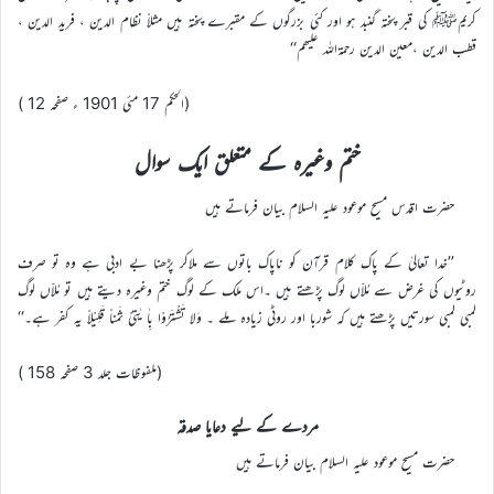
کریمﷺ کی قبر پختہ گنبد ہو اور کئی بزرگوں کے مقبرے پختہ ہیں مثلاً نظام الدین ، فرید الدین ،
قطب الدین ،معین الدین رحمۃاللہ علیھم‘‘
(الحکم 17 مئی 1901 ء صفحہ 12 )
ختم وغیرہ کے متعلق ایک سوال
حضرت اقدس مسیح موعود علیہ السلام بیان فرماتے ہیں
’’خدا تعالیٰ کے پاک کلام قرآن کو ناپاک باتوں سے ملاکر پڑھنا بے ادبی ہے وہ تو صرف
روٹیوں کی غرض سے مُلاّں لوگ پڑھتے ہیں ۔اس ملک کے لوگ ختم وغیرہ دیتے ہیں تو مُلاّں لوگ
لمبی لمبی سورتیں پڑھتے ہیں کہ شوربا اور روٹی زیادہ ملے ۔ وَلا تَشْتَرُوْا بِاٰ یٰتِیْ ثَمَناً قَلِیْلاً یہ کفر ہے۔‘‘
(ملفوظات جلد 3 صفحہ 158 )
مردے کے لیے دعایا صدقہ
حضرت مسیح موعود علیہ السلام بیان فرماتے ہیں