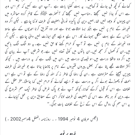
کھانے کو کچھ مل جائے تو کھالیں۔ یہ بہت گھٹیا بات ہے ۔آپ ان سے کہیں کہ ہم اس وجہ
سے اس کو جائز نہیں سمجھتے ۔مناسب نہیں سمجھتے کہ آنحضرت ﷺ کے قائم کردہ معاشرہ میں
ان چیزوں کو وجود نہیں تھا۔ہمیں دین کی پاکیزہ نورانی اصلیت کی طرف لوٹنا چاہیے ۔ لیکن اگر وہ
غیراللہ کے نام پر نہیں ہے جبکہ بسا اوقات ہوتا ہے اور وہ تفریق کرنا احمدیوں کے لیے عامۃ
الناس کے لیے بہت مشکل ہوجائے گا۔ اس لیے ویسے بھی اجازت نہیں دینی چاہیے ۔ لیکن اگر
وہ غیراللہ کے نام پر نہیں ہے تو آپ کو حرام کہنے کا حق نہیں ہے۔یہ دو الگ الگ باتیں
ہیں۔ان کو کھول کر سمجھ لیں۔ان باتوں میں کوئی تضاد نہیں ہے۔جو شرطیں آپ نے بیان کی
ہیں اگر وہ واقعۃً درست ہیں،سو فیصدی درست ہیں ،ان میں شک ہے کہ یہ درست ہیں ۔ کیونکہ
اکثر اوقات مجھے پتا ہے کہ بعض پیروں فقیروں کے نام پر چڑھایا جاتا ہے جو غیراللہ کی طرف
چیزیں بھیجنے کے مترادف ہے ۔ان کی رضا کی خاطر نہ کہ اللہ کی رضا کے لیے تو اس لیے اس
بحث کو چھوڑتے ہوئے اگر یہ درست ہے تو ایسے کھانے کو حرام نہیں کہا جاسکتا۔مگر عقل کے
خلاف ہے اس کو قبول کرکے کھانا۔کیونکہ آپ نے جو پاک غرض کی خاطر ایک مہم شروع کی
ہے۔دین کو ہر پہلو سے اس کی اصلیت کی طرف لوٹاکر اسی کے مطابق دین پر عمل کیاجائے ۔
یہ اس مہم کی روش کے اس کے رُخ کے خلاف بات ہوگی۔‘‘
(مجلس عرفان 4 نومبر 1994 ء ۔ روزنامہ الفضل 4دسمبر2002 ء )
مُردہ پر نوحہ