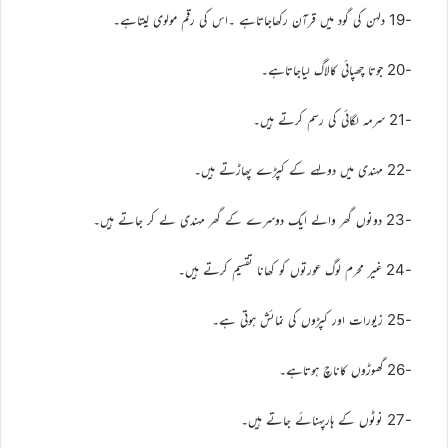
-19 دلہن کی گود میں قرآن رکھاجاتاہے ۔اس کی رقم مولوی لیتاہے۔
-20 جوتا چھپائی کالاگ لیاجاتاہے۔
-21 سرمہ لگائی کی رسم کرتے ہیں۔
-22 مہندی میں دولہے کے کپڑے پھاڑتے ہیں۔
-23 دونوں گھر والے ایک دوسرے کے گھر مہندی لے کر جاتے ہیں۔
-24 غیر محرم لوگ عورتوں کو کھانا تقسیم کرتے ہیں۔
-25 زیورات اور کپڑوں کی نمائش ہوتی ہے۔
-26 گھوڑوں کاناچ ہوتاہے۔
-27 نوٹوں کے ہارپہنائے جاتے ہیں۔