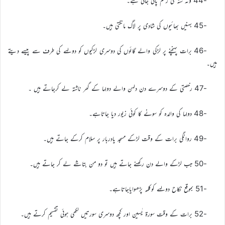
-44 وَٹہ سَٹہ کی رسم پائی جاتی ہے۔
-45 بہنیں بھائیوں کی شادی پر لاگ مانگتی ہیں۔
-46 برات پہنچنے پر لڑکی والے گائوں کی دوسری لڑکیوں کو دولہے کی طرف سے پیسے دیتے
ہیں۔
-47 رخصتی کے دوسرے دن دلہن والے دولہا کے گھر ناشتہ لے کرجاتے ہیں ۔
-48 دولہا کی والدہ کو سونے کا کوئی زیور دیا جاتاہے۔
-49 روانگی برات کے وقت لڑکے مسجد یادربار پر سلام کرکے جاتے ہیں۔
-50 جب لڑکے والے دن رکھنے جاتے ہیں تو دو من بتاشے لے کر جاتے ہیں۔
-51 بموقع نکاح دولہے کوکلمہ پڑھوایاجاتاہے۔
-52 برات کے وقت سورۃ یٰسین اور کچھ دوسری سورتیں لکھی ہوئی تقسیم کرتے ہیں۔