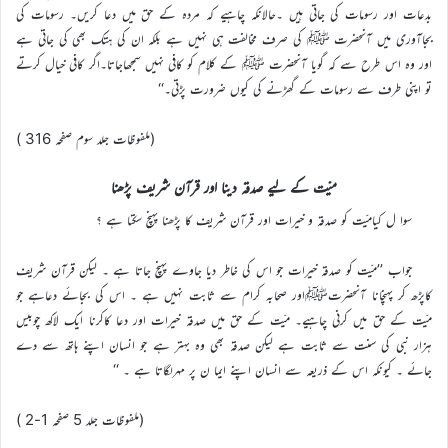
بدعات اور رسومات کی جاتی ہیں ۔حالانکہ چاہیے کہ مردہ کے حق میں دعا کریں۔ رسومات کی
بجاآوری میں آنحضرت ﷺ کی صرف مخالفت ہی نہیں ہے بلکہ ان کی ہتک بھی کی جاتی ہے
اور وہ اس طرح سے کہ گویا آنحضرت ﷺ کے کلام کو کافی نہیں سمجھاجاتا۔اگر کافی خیال کرتے
تو اپنی طرف سے رسومات کے گھڑنے کی کیوں ضرورت پڑتی۔‘‘
(ملفوظات جلد سوم صفحہ 316 )
میّت کے لیے صدقہ دینا اور قرآن شریف پڑھنا
سوا ل کیامیّت کو صدقہ و خیرات اور قرآن شریف کا پڑھنا پہنچ سکتا ہے ؟
جواب ’’میّت کو صدقہ خیرات جو اس کی خاطر دیا جاوے پہنچ جاتا ہے ۔ لیکن قرآن شریف
کاپڑھ کر پہنچانا آنحضرتﷺاور صحابہ کرام سے ثابت نہیں ہے ۔ اس کی بجائے دعاہے جو
میّت کے حق میں کرنی چاہیے۔ میّت کے حق میں صدقہ خیرات اور دعا کاکرنا ایک لاکھ چوبیس
ہزار نبی کی سنت سے ثابت ہے لیکن صدقہ بھی وہ بہتر ہے جو انسان اپنے ہاتھ سے دے
جائے ۔ کیونکہ اس کے ذریعہ سے انسان اپنے ایما ن پر مہرلگاتا ہے ۔ ‘‘
(ملفوظات جلد 5 صفحہ 1-2 )