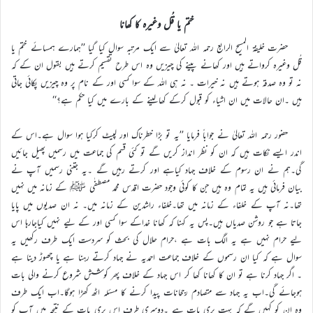
ختم یا قُل وغیرہ کا کھانا
حضرت خلیفۃ المسیح الرابع رحمہ اللہ تعالیٰ سے ایک مرتبہ سوال کیا گیا ’’ہمارے ہمسائے ختم یا
قُل وغیرہ کرواتے ہیں اور کھانے پینے کی چیزیں وہ اس طرح تقسیم کرتے ہیں بقول ان کے کہ
نہ تو وہ صدقہ ہوتے ہیں نہ خیرات ۔ نہ ہی اللہ کے سوا کسی اور کے نام پر وہ چیزیں پکائی جاتی
ہیں ۔ان حالات میں ان اشیاء کو قبول کرکے کھالینے کے بارے میں کیا حکم ہے؟‘‘
حضور رحمہ اللہ تعالیٰ نے جواباً فرمایا ’’یہ تو بڑا خطرناک اور لپیٹ کرکیا ہوا سوال ہے۔اس کے
اندر ایسے نکات ہیں کہ ان کو نظر انداز کریں گے تو کئی قسم کی جماعت میں رسمیں پھیل جائیں
گی۔ہم نے ان رسوم کے خلاف جہاد کیاہے اور کرتے رہیں گے ۔یہ جتنی رسمیں آپ نے
بیان فرمائی ہیں یہ تمام وہ ہیں جن کا کوئی وجود حضرت اقدس محمد مصطفٰی ﷺ کے زمانہ میں نہیں
تھا۔نہ آپ کے خلفاء کے زمانہ میں تھا۔خلفاء راشدین کے زمانہ میں۔ نہ ان صدیوں میں پایا
جاتا ہے جو روشن صدیاں ہیں۔پس یہ کہنا کہ کھانا خداکے سوا کسی اور کے لیے نہیں کیاجارہا اس
لیے حرام نہیں ہے یہ الگ بات ہے ،حرام حلال کی بحث کو سردست ایک طرف رکھیں یہ
سوال ہے کہ کیا ان رسموں کے خلاف جماعت احمدیہ نے جہاد کرتے رہنا ہے یا چھوڑ دینا ہے
۔ اگر جہاد کرنا ہے تو ان کا کھانا کھا کر اس جہاد کے خلاف پھر کوشش شروع کرنے والی بات
ہوجائے گی۔اب یہ جہاد سے متصادم رجحانات پیدا کرنے کا مسئلہ اٹھ کھڑا ہوگا۔اب ایک طرف
وہ ان کو کہیں گے کہ بہت بری بات ہے ۔دوسری طرف اس بری بات کے نتیجہ میں آپ کو