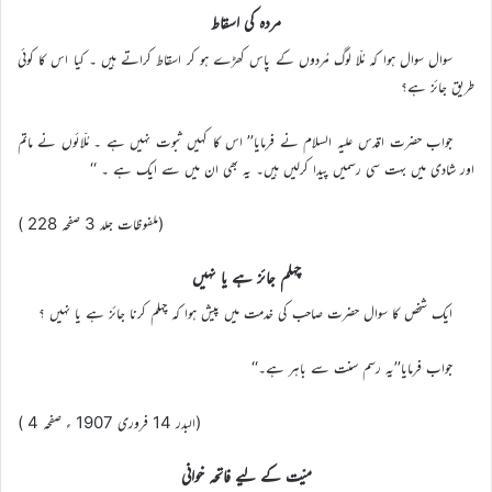
مردہ کی اسقاط
سوال سوال ہوا کہ مُلّا لوگ مُردوں کے پاس کھڑے ہو کر اسقاط کراتے ہیں ۔ کیا اس کا کوئی
طریق جائز ہے؟
جواب حضرت اقدس علیہ السلام نے فرمایا’’ اس کا کہیں ثبوت نہیں ہے ۔ مُلّائوں نے ماتم
اور شادی میں بہت سی رسمیں پیدا کرلیں ہیں۔ یہ بھی ان میں سے ایک ہے ۔ ‘‘
(ملفوظات جلد 3 صفحہ 228 )
چہلم جائز ہے یا نہیں
ایک شخص کا سوال حضرت صاحب کی خدمت میں پیش ہوا کہ چہلم کرنا جائز ہے یا نہیں ؟
جواب فرمایا’’یہ رسم سنت سے باہر ہے۔‘‘
(البدر 14 فروری 1907 ء صفحہ 4 )
میّت کے لیے فاتحہ خوانی