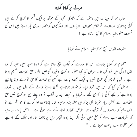
مرنے پر کھانا کھلانا
سوال ہوا کہ دیہات میں دستور ہے کہ شادی غمی کے موقعہ پر ایک قسم کا خرچ کرتے ہیں
کوئی چودھری مرجاوے تو تمام مسجدوں، درباروں اور دیگرکمیّوں کو بحصہ رسدی کچھ دیتے ہیں اس کی
نسبت حضورعلیہ السلام کا کیا ارشاد ہے ؟
حضرت اقدس مسیح موعودعلیہ السلام نے فرمایا
’’طعام جو کھلایا جاوے اس کا مردے کو ثواب پہنچ جاتا ہے گو ایسا مفید نہیں جیسا کہ وہ
اپنی زندگی میں خود کرجاتا ۔ عرض کیا گیا حضور وہ خرچ وغیرہ کمیّوںمیں بطور حق الخدمت تقسیم ہوتا
ہے ۔ فرمایا تو پھر کچھ حرج نہیں یہ ایک علیحدہ بات ہے کسی کی خدمت کا حق تو دے دینا چاہیے
۔ عرض کیا گیا کہ اس میں فخرو ریاء تو ضرور ہوتاہے یعنی دینے والے کے دل میں یہ ضرور
ہوتا ہے کہ مجھے کوئی بڑا آدمی کہے ۔ فرمایا بہ نیت ایصال ثواب تو وہ پہلے ہی وہ خرچ نہیں حق
الخدمت ہے بعض ریاء شرعاً بھی جائز ہیں مثلاً چندہ وغیرہ نماز باجماعت ادا کرنے کا جو حکم ہے تو
اسی لیے کہ دوسرو ں کو ترغیب ہو۔ غرض اظہارو اخفاء کے لیے موقع ہے ۔ اصل بات یہ ہے
کہ شریعت سب رسوم کو منع نہیں کرتی اگر ایسا ہوتا توپھر ریل پر چڑھنا تار اور ڈاک کے ذریعے
خبر منگوانا سب بدعت ہوجاتے ۔ ‘‘