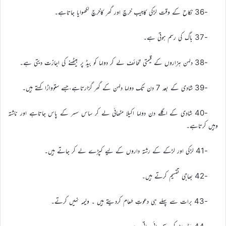
-36 نکاح کے وقت لڑکی کاجیب خرچ اور گھر کاخرچ لکھوایا جاتاہے۔
-37 باگ کی رسم ہوتی ہے۔
-38 دلہن ہزاروں کے قیمتی تحائف لے کر دولہا کو بیڈ پر بیٹھنے کی اجازت دیتی ہے۔
-39 شادی کے بعد 7 دن تک دولہا دلہن کے گھر گزارتاہے،جسے ستوواڑا کہتے ہیں۔
-40 شادی کے اگلے دن دولہا اکیلا مٹھائی لے کر ساس سسر کے پاس جاتاہے اور ناشتہ
وہیں کرتاہے۔
-41 لڑکی اور لڑکے کے رشتہ داروں کے لیے کپڑے لے کر جاتے ہیں۔
-42 بھاجی تقسیم کرتے ہیں۔
-43 برات سے پہلے ہی دعوتِ طعام کردیتے ہیں ۔ ولیمہ نہیں کرتے۔