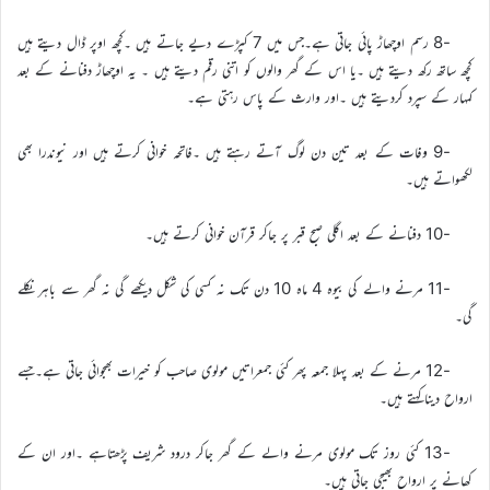
-8 رسم اوچھاڑ پائی جاتی ہے۔جس میں 7 کپڑے دیے جاتے ہیں ۔کچھ اوپر ڈال دیتے ہیں
کچھ ساتھ رکھ دیتے ہیں ۔یا اس کے گھر والوں کو اتنی رقم دیتے ہیں ۔ یہ اوچھاڑ دفنانے کے بعد
کمہار کے سپرد کردیتے ہیں ۔اور وارث کے پاس رہتی ہے۔
-9 وفات کے بعد تین دن لوگ آتے رہتے ہیں ۔فاتحہ خوانی کرتے ہیں اور نیوندرا بھی
لکھواتے ہیں۔
-10 دفنانے کے بعد اگلی صبح قبر پر جاکر قرآن خوانی کرتے ہیں۔
-11 مرنے والے کی بیوہ 4 ماہ 10 دن تک نہ کسی کی شکل دیکھے گی نہ گھر سے باہر نکلے
گی۔
-12 مرنے کے بعد پہلا جمعہ پھر کئی جمعراتیں مولوی صاحب کو خیرات بھجوائی جاتی ہے۔جسے
ارواح دیناکہتے ہیں۔
-13 کئی روز تک مولوی مرنے والے کے گھر جاکر درود شریف پڑھتاہے ۔اور ان کے
کھانے پر ارواح بھیجی جاتی ہیں۔