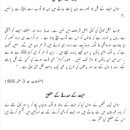
سوال میّت کے قل جو تیسرے دن پڑھے جاتے ہیں ان کا ثواب اسے پہنچتا ہے یا نہیں
۔?
جواب ’’قل خوانی کی کوئی اصل شریعت میں نہیں ہے۔ صدقہ ،دعا اور استغفار میّت کو پہنچتی
ہے ۔ہاں یہ ضرور ہے کہ ملانوں کو اس سے ثواب پہنچ جاتا ہے ۔ سو اگراسے ہی مردہ تصور کر
لیا جاوے اورواقعی ملاّ لوگ روحانیت سے مردہ ہی ہوتے ہیں تو ہم مان لیں گے۔ ہمیں تعجب
ہے کہ یہ لوگ ایسی باتوں پر امید کیسے باندھ لیتے ہیں ۔ دین تو ہم کو نبی کریمﷺ سے ملا ہے
۔ اس میں ان باتوں کا نام تک نہیں ۔ صحابہ کرام ؓ بھی فوت ہوئے کیا کسی کے قل پڑھے
گئے ۔صد ہا سال کے بعد اور بدعتوں کی طرح یہ بھی ایک بدعت نکل آئی ہوئی ہے ۔ ‘‘
(ملفوظات جلد 3 صفحہ 605 )
میّت کے صدقے کے متعلق
سوال ایک شخص نے سوال کیا کہ میّت کے ساتھ جو لوگ روٹیاں پکا کر یا اور کوئی شے لے
کر باہر قبرستان میں لے جاتے ہیں اور میّت کو دفن کرنے کے بعد مساکین میں تقسیم کرتے ہیں
اس کے متعلق کیا حکم ہے ۔