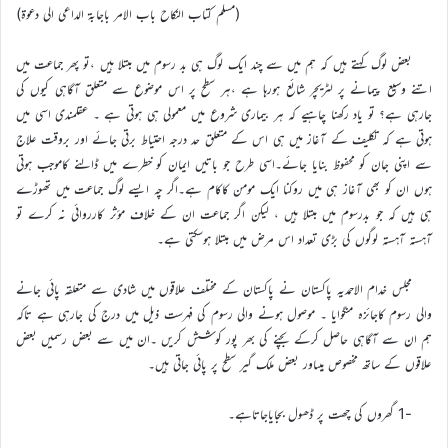
(مسلم کتاب النکاح باب الامر باجابۃ الداعی الی دعوۃ)
بعض لوگ کہتے ہیں کہ ہم میں سے چند ایک لوگ ہی بد رسوم میں مبتلا ہیں ،تو پھر جماعت میں
اتنے وسیع پیمانے پر لٹریچر شائع ہورہا ہے ،ہر سطح پر اس موضوع سے متعلق آگاہی کیوں کی
جارہی ہے؟ تو یاد رکھنا چاہیے کہ ہر بیماری شروع میں معمولی ہی ہوتی ہے ۔ عقلمندی اسی میں
ہوتی ہے کہ تکلیف کے آغاز میں ہی اس کے متعلق حد درجہ احتیاط برتی جائے اور بروقت علاج
سے اپنی جان کو محفوظ بنایا جائے۔اسی طرح جو باتیں ایمان کو خطرے میں ڈالنے کاموجب ہوتی
ہوں ان کو بھی آغاز ہی میں روکنا ایک مومن کاکام ہے۔اگر چہ ایسے لوگ جماعت میں تھوڑے
ہی ہیں کہ جو بدرسوم میں مبتلا ہیں ، لیکن اگر جماعت ان کے خلاف مؤثر کارروائی نہ کرے تو
آہستہ آہستہ لوگوں کی بڑی تعداد اس مرض میں مبتلا ہوسکتی ہے۔
مجلس خدام الاحمدیہ پاکستان نے پاکستان کے مختلف علاقوں میں شادی سے متعلقہ پائی جانے
والی رسوم کاجائزہ منگوایا ۔ موصول ہونے والی رسوم کی فہرست ذیل میں درج کی جارہی ہے تاکہ
ہم ان سے آگاہی حاصل کرکے بچنے کی بھر پور کوشش کریں ۔ان میں سے بعض رسمیں بعض
علاقوں کے ساتھ مخصوص ہیںاور بعض ملک گیر سطح پر پائی جاتی ہیں۔
-1 گھروں کی چھت پر ڈھول بجایاجاتاہے۔