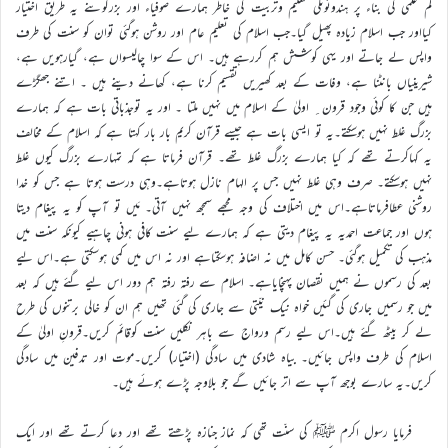
کم علمی کی بناء پر ہندوئوںکی تعلیم وتربیت کی خاطر ہمارے صوفیاء اور بزرگوںنے یہ طریق اختیار
کیااور جب اسلام زیادہ پھیل گیا۔جب اسلام کی تعلیم عام اور روشن ہوگئی توان کو سنت کی طرف
واپس لے جاتے اور یہی کوشش ہم کررہے ہیں۔ اس کے سوا چالیسواں ہے، گیارہویں ہے،
شیرینیاں بانٹنا ہے، وفات کے بعد کھیریں تقسیم کرنا ہے، کھانے دینے ہیں ۔ اتنے جھگڑے
ہیں جن کا کوئی وجود قرون ِ اولیٰ کے اسلام میں نہیں ملتا ۔ اور یہ توجذباتی بات ہے کہ ہمارے
بزرگ غلط نہیں ہوسکتے۔یہ تو ایسی بات ہے جیسے قرآن کریم بار بار کہتا ہے کہ اسلام کے مخالف
یہ کہاکرتے تھے کہ کیا ہمارے بزرگ غلط تھے۔ قرآن فرماتا ہے کہ تمہارے بزرگ کیوں غلط
نہیں ہوسکتے۔ صرف وہی غلط نہیں جس پر الہام نازل ہوتاہے۔وہی درست ہوتا ہے جس کو خدا
روشنی عطافرماتاہے۔اس میں اختلاف کی وجہ مجھے سمجھ نہیں آتی۔ مَیں تو آپ کو یہ پیغام دیتا
ہوں اور جماعت احمدیہ یہ پیغام دیتی ہے کہ ہمارے لیے سنت کافی ہونی چاہیے کیونکہ سنت میں
مذہب کی تکمیل ہوگئی۔ حسن کامل میں نہ اضافہ ہوسکتاہے اور نہ اس میں کمی ہوسکتی ہے۔اس لیے
بعد کی رسموں نے ہمیں نقصان پہنچایاہے۔ اسلام سے رفتہ رفتہ ہم دور اس لیے گئے ہیں کہ بعد
میں جو رسمیں جاری کی گئیں خواہ نیک نیّتی سے جاری کی گئی تھیں ہم ان کو خالی برتنوں کی طرح
لے کر بیٹھ گئے ہیں۔اس لیے رسم ورواج سے باہر نکلیں سنت کوقائم کریں۔قرونِ اولیٰ کے
اسلام کی طرف واپس جائیں۔ بیاہ شادی میں سادگی (اختیار) کریں۔موت اور تدفین میں سادگی
کریں۔یہ سارے بوجھ آپ سے اتر جائیں گے جو بلاوجہ پڑے ہوئے ہیں۔
فرمایا رسول اکرم ﷺ کی سنّت تھی کہ نماز جنازہ پڑھتے تھے اور دعا کرتے تھے اور ایک