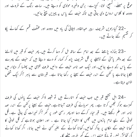
موقع پر مصلّے، تسبیح، لوٹا، کپڑے، برتن وغیرہ مولوی کو دیتے ہیں۔ سات رنگ کے فروٹ اور
دودھ کا گلاس ارواح دی جاتی ہیں تاکہ میّت کے پاس یہ چیزیں پہنچ جائیں۔
-22 گیارہویں شریف ،پیر عبدالقادر جیلانی ؒکی یاد میں دودھ اور مختلف قسم کے کھانے پکا
کر تقسیم کئے جاتے ہیں۔
-23 جنازہ پڑھنے کے بعد امام کے ساتھ مل کر دعا کرتے ہیں۔پھر میّت کو قبر میں ڈالنے
کے بعد پتھر یامٹی کے ڈھیلے پر قل شریف پڑھ کر کمہار کو دے دیتے ہیں کہ میّت کے چہرے
کے پاس رکھ دیے جائیں۔اور ایک عہد نامہ میّت کے دائیں طرف لکڑی میں پھنسا کر دیوار میں
لٹکایا جاتاہے یا کفن کے اندر میّت کے سینے پر رکھا جاتا ہے۔ قبرستان سے باہر آکر ایک شخص
اذان دیتاہے۔
-24 اہل تشیع قبر میں جب میّت کو اتارتے ہیں تو شیعہ ذاکر میّت کے پائوں کی طرف
کھڑے ہوکر مجلس کرتا ہے۔ پھر سرہانے کی طرف آجاتاہے۔میّت کے سینے پرکفن کے اندر عہد
نامہ اور علَم رکھتے ہیں۔ قبر تیار کرکے دعا اورپھر رسمی طور پر گھر آکر خیرات کی جاتی ہے۔قُل
خوانی کے لیے امام باڑوں میں مجلس کا اہتمام کیا جاتا ہے ۔ اور اعلان ہوتاہے کہ قُل خوانی کا
کھانا میّت کے مکان پر جاکر کھائیں۔کھانا کھانے کے بغیر کسی نے نہیں جانا۔ اگر کھانا کھانے
کی گنجائش نہیں تو پانچ منٹ اس کے گھر ضرور بیٹھے گا۔