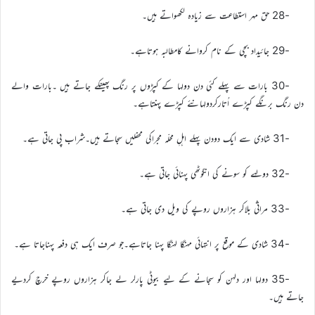
-28 حق مہر استطاعت سے زیادہ لکھواتے ہیں۔
-29 جائیداد بچی کے نام کروانے کامطالبہ ہوتاہے۔
-30 بارات سے پہلے کئی دن دولہا کے کپڑوں پر رنگ پھینکے جاتے ہیں ۔بارات والے
دن رنگ برنگے کپڑے اُتارکردولہانئے کپڑے پہنتاہے۔
-31 شادی سے ایک دودن پہلے اہلِ محلّہ مجراکی محفلیں سجاتے ہیں۔شراب پی جاتی ہے۔
-32 دولہے کو سونے کی انگوٹھی پہنائی جاتی ہے۔
-33 مراثی بلاکر ہزاروں روپے کی ویل دی جاتی ہے۔
-34 شادی کے موقع پر انتہائی مہنگا لہنگا پہنا جاتاہے۔جو صرف ایک ہی دفعہ پہناجاتا ہے۔
-35 دولہا اور دلہن کو سجانے کے لیے بیوٹی پارلر لے جاکر ہزاروں روپے خرچ کردیے
جاتے ہیں۔