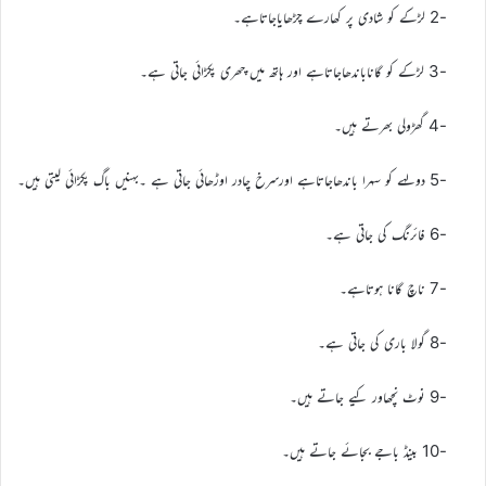
-2 لڑکے کو شادی پر کھارے چڑھایاجاتاہے۔
-3 لڑکے کو گاناباندھاجاتاہے اور ہاتھ میں چھری پکڑائی جاتی ہے۔
-4 گھڑولی بھرتے ہیں۔
-5 دولہے کو سہرا باندھاجاتاہے اورسرخ چادر اوڑھائی جاتی ہے ۔بہنیں باگ پکڑائی لیتی ہیں۔
-6 فائرنگ کی جاتی ہے۔
-7 ناچ گانا ہوتاہے۔
-8 گولا باری کی جاتی ہے۔
-9 نوٹ نچھاور کیے جاتے ہیں۔
-10 بینڈ باجے بجائے جاتے ہیں۔