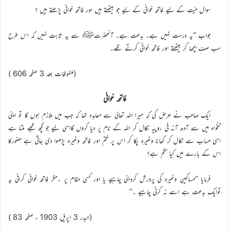
سوال میّت کے لیے فاتحہ خوانی کے لیے جو بیٹھتے ہیں اور فاتحہ خوانی پڑھتے ہیں ؟
جواب ’’یہ درست نہیں ہے۔ بدعت ہے۔ آنحضرتﷺ سے یہ ثابت نہیں کہ اس طرح
سب صف بچھا کر بیٹھتے اور فاتحہ خوانی کرتے تھے۔
(ملفوظات جلد 3 صفحہ 606 )
فاتحہ خوانی
ایک صاحب نے عرض کی کہ میرا اللہ تعالیٰ سے معاہدہ تھا کہ جب میں ملازم ہوں گا تو اپنی
تنخواہ میں سے آدھ آنہ فی روپیہ نکال کر اللہ کے نام پر دیا کروں گااسی لیے جو کچھ مجھے ملتا ہے
اسی حساب سے نکال کر کھانا وغیرہ پکا کر اس پر ختم اور فاتحہ وغیرہ پڑھوا دی جاتی ہے حضورکا
اس کے بارے میں کیا حکم ہے؟
فرمایا ’’مساکین وغیرہ کی پرورش کردینی چاہیے یا اور کسی مقام پر ۔مگر فاتحہ خوانی کرانی یہ
توایک بدعت ہے اسے نہ کرنی چاہیے ۔‘‘
(البدر 3 اپریل 1903 ء صفحہ 83 )