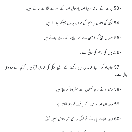
-53 برات کے ساتھ مرحباً اور یارسول اللہ کے نعرے لگائے جاتے ہیں۔
-54 لڑکی کی شادی پر پیچھے کی طرف چاول پھینکے جاتے ہیں۔
-55 سسرال پہنچ کر قرآن کے اندر پیسے رکھ دیے جاتے ہیں۔
-56مایوں کی رسم کی جاتی ہے۔
-57 جائیداد کو اپنے خاندان میں رکھنے کے لیے لڑکی کی شادی قرآن ِ کریم سےکروادی
جاتی ہے۔
-58 رشتہ آنے والی نسلوں سے مشروط کرلیتے ہیں۔
-59 دولہاماں اور ساس کے پائوں کو ہاتھ لگاتاہے۔
-60 دولہا وفات پاجائے تو لڑکی ساری عمر شادی نہیں کرتی۔