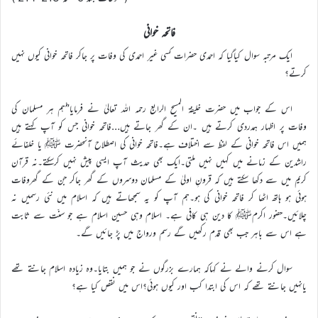
فاتحہ خوانی
ایک مرتبہ سوال کیاگیا کہ احمدی حضرات کسی غیر احمدی کی وفات پر جاکر فاتحہ خوانی کیوں نہیں
کرتے؟
اس کے جواب میں حضرت خلیفۃ المسیح الرابع رحمہ اللہ تعالیٰ نے فرمایا’’ہم ہر مسلمان کی
وفات پر اظہار ہمدردی کرتے ہیں ۔ان کے گھر جاتے ہیں…فاتحہ خوانی جس کو آپ کہتے ہیں
ہمیں اس فاتحہ خوانی کے لفظ سے اختلاف ہے۔فاتحہ خوانی کی اصطلاح آنحضرت ﷺ یا خلفائے
راشدین کے زمانے میں کہیں نہیں ملتی۔ایک بھی حدیث آپ ایسی پیش نہیں کرسکتے۔نہ قرآن
کریم میں سے دکھا سکتے ہیں کہ قرونِ اولیٰ کے مسلمان دوسروں کے گھر جاکر جن کے گھروفات
ہوئی ہو ہاتھ اٹھا کر فاتحہ خوانی کی ہو۔ہم آپ کو یہ سمجھاتے ہیں کہ اسلام میں نئی رسمیں نہ
چلائیں۔حضور اکرمﷺ کا دین ہی کافی ہے۔ اسلام وہی حسین اسلام ہے جو سنّت سے ثابت
ہے اس سے باہر جب بھی قدم رکھیں گے رسم ورواج میں پڑ جائیں گے۔
سوال کرنے والے نے کہاکہ ہمارے بزرگوں نے جو ہمیں بتایا۔وہ زیادہ اسلام جانتے تھے
یانہیں جانتے تھے کہ اس کی ابتدا کب اور کیوں ہوئی؟اس میں نقص کیا ہے؟