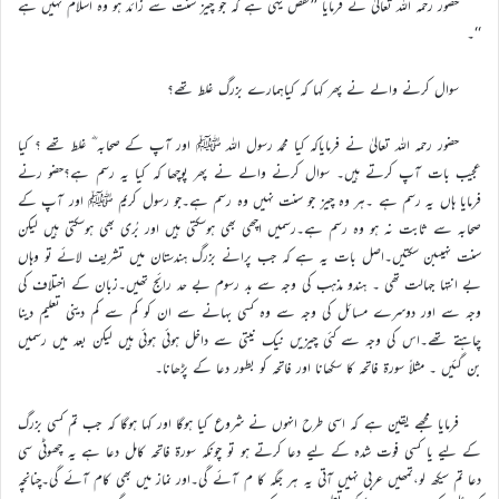
حضور رحمہ اللہ تعالیٰ نے فرمایا ’’نقص یہی ہے کہ جو چیز سنت سے زائد ہو وہ اسلام نہیں ہے
‘‘۔
سوال کرنے والے نے پھر کہا کہ کیاہمارے بزرگ غلط تھے؟
حضور رحمہ اللہ تعالیٰ نے فرمایاکہ کیا محمد رسول اللہ ﷺ اور آپ کے صحابہ ؓ غلط تھے ؟ کیا
عجیب بات آپ کرتے ہیں۔ سوال کرنے والے نے پھر پوچھا کہ کیا یہ رسم ہے؟حضو رنے
فرمایا ہاں یہ رسم ہے ۔ہر وہ چیز جو سنت نہیں وہ رسم ہے۔جو رسول کریم ﷺ اور آپ کے
صحابہ سے ثابت نہ ہو وہ رسم ہے۔رسمیں اچھی بھی ہوسکتی ہیں اور بُری بھی ہوسکتی ہیں لیکن
سنت نہیںبن سکتیں۔اصل بات یہ ہے کہ جب پرانے بزرگ ہندستان میں تشریف لائے تو وہاں
بے انتہا جہالت تھی ۔ ہندو مذہب کی وجہ سے بد رسوم بے حد رائج تھیں۔زبان کے اختلاف کی
وجہ سے اور دوسرے مسائل کی وجہ سے وہ کسی بہانے سے ان کو کم سے کم دینی تعلیم دینا
چاہتے تھے۔اس کی وجہ سے کئی چیزیں نیک نیتی سے داخل ہوئی ہوئی ہیں لیکن بعد میں رسمیں
بن گئیں ۔ مثلاً سورۃ فاتحہ کا سکھانا اور فاتحہ کو بطور دعا کے پڑھانا۔
فرمایا مجھے یقین ہے کہ اسی طرح انہوں نے شروع کیا ہوگا اور کہا ہوگا کہ جب تم کسی بزرگ
کے لیے یا کسی فوت شدہ کے لیے دعا کرتے ہو تو چونکہ سورۃ فاتحہ کامل دعا ہے یہ چھوٹی سی
دعا تم سیکھ لو،تمھیں عربی نہیں آتی یہ ہر جگہ کا م آئے گی۔اور نماز میں بھی کام آئے گی۔چنانچہ