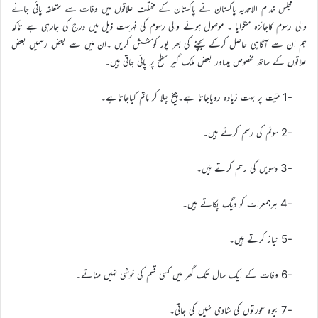
مجلس خدام الاحمدیہ پاکستان نے پاکستان کے مختلف علاقوں میں وفات سے متعلقہ پائی جانے
والی رسوم کاجائزہ منگوایا ۔ موصول ہونے والی رسوم کی فہرست ذیل میں درج کی جارہی ہے تاکہ
ہم ان سے آگاہی حاصل کرکے بچنے کی بھر پور کوشش کریں ۔ان میں سے بعض رسمیں بعض
علاقوں کے ساتھ مخصوص ہیںاور بعض ملک گیر سطح پر پائی جاتی ہیں۔
-1 میّت پر بہت زیادہ رویاجاتا ہے۔چیخ چلا کر ماتم کیاجاتاہے۔
-2 سوئم کی رسم کرتے ہیں۔
-3 دسویں کی رسم کرتے ہیں۔
-4 ہرجمعرات کو دیگ پکاتے ہیں۔
-5 نیاز کرتے ہیں۔
-6 وفات کے ایک سال تک گھر میں کسی قسم کی خوشی نہیں مناتے۔
-7 بیوہ عورتوں کی شادی نہیں کی جاتی۔