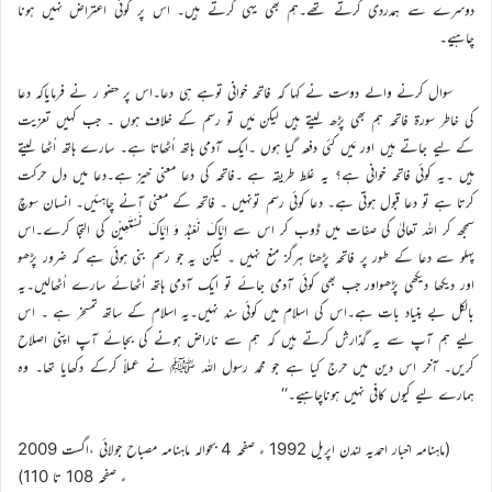
دوسرے سے ہمدردی کرتے تھے۔ہم بھی یہی کرتے ہیں۔ اس پر کوئی اعتراض نہیں ہونا
چاہیے۔
سوال کرنے والے دوست نے کہا کہ فاتحہ خوانی توہے ہی دعا۔اس پر حضو ر نے فرمایاکہ دعا
کی خاطر سورۃ فاتحہ ہم بھی پڑھ لیتے ہیں لیکن مَیں تو رسم کے خلاف ہوں ۔ جب کہیں تعزیت
کے لیے جاتے ہیں اور مَیں کئی دفعہ گیا ہوں ۔ایک آدمی ہاتھ اُٹھاتا ہے۔ سارے ہاتھ اُٹھا لیتے
ہیں ۔یہ کوئی فاتحہ خوانی ہے؟ یہ غلط طریقہ ہے ۔فاتحہ کی دعا معنی خیز ہے۔دعا میں دل حرکت
کرتا ہے تو دعا قبول ہوتی ہے۔ دعا کوئی رسم تونہیں ۔ فاتحہ کے معنی آنے چاہئیں۔ انسان سوچ
سمجھ کر اللہ تعالیٰ کی صفات میں ڈوب کر اس سے اِیَّاکَ نَعْبُدُ وَ اِیَّاکَ نَسْتَعِیْن کی التجا کرے۔اس
پہلو سے دعا کے طور پر فاتحہ پڑھنا ہرگز منع نہیں ۔ لیکن یہ جو رسم بنی ہوئی ہے کہ ضرور پڑھو
اور دیکھا دیکھی پڑھواور جب بھی کوئی آدمی جائے تو ایک آدمی ہاتھ اُٹھائے سارے اُٹھالیں۔یہ
بالکل بے بنیاد بات ہے۔اس کی اسلام میں کوئی سند نہیں۔یہ اسلام کے ساتھ تمسخر ہے ۔ اس
لیے ہم آپ سے یہ گذارش کرتے ہیں کہ ہم سے ناراض ہونے کی بجائے آپ اپنی اصلاح
کریں۔ آخر اس دین میں حرج کیا ہے جو محمد رسول اللہ ﷺ نے عملاً کرکے دکھایا تھا۔ وہ
ہمارے لیے کیوں کافی نہیں ہوناچاہیے۔‘‘
(ماہنامہ اخبار احمدیہ لندن اپریل 1992 ء صفحہ 4 بحوالہ ماہنامہ مصباح جولائی ،اگست 2009
ء صفحہ 108 تا 110)