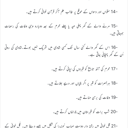
-14 ستواں اور دسواں کے موقع پر طالب علم آکر قرآن خوانی کرتے ہیں۔
-15 مرنے والے کے گھر پہلی عید یا پہلے محرم کے بعد دوبارہ وہی وفات کی رسومات
ہوجاتی ہیں۔
-16 اس کے گھر والے کئی سال تک کسی شادی میں شریک نہیں ہوتے۔شادی کی روٹی
اُن کے گھر پہنچائی جاتی ہے۔
-17 محرم کی آٹھ تاریخ کو قبروں کی لپائی کرتے ہیں۔
-18 ہرجمعرات کو قبر پر اگر بتیاں اور دیے جلاتے ہیں۔
-19 وفات کی برسی مناتے ہیں۔
-20 شب برات کو قبرستان میں چراغاں کرتے ہیں۔
-21 قل خوانی میں رشتہ دار دوست احباب نیوندرا کی شکل میں پیسے دیتے ہیں۔ قُل خوانی کے