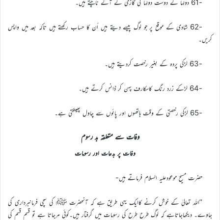
-61 دولہا کے دوست دولہا کی گاڑی کے آگے ناچتے ہیں۔
-62 شادی کے موقع پر جو لوگ پیسے دیتے ہیں اُن کا حساب رکھتے ہیں تاکہ بعد میں واپس
کریں۔
-63 لڑکی پردہ کے بغیر رخصت کردیتے ہیں۔
-64 لڑکے زرد رنگ کاسکارف پہن کر ڈانس کرتے ہیں۔
-65 لڑکی رخصتی کے وقت ہاتھوں اور پائوں سے چاول پھینکتی ہے۔
وفات سے متعلقہ بد رسوم
وفات پر بدعات اور رسومات
حضرت مسیح موعودعلیہ السلام فرماتے ہیں-
’’اللہ تعالیٰ کے خوش کرنے کاایک یہی طریق ہے کہ آنحضرت ﷺ کی سچی فرمانبرداری کی
جاوے۔ دیکھاجاتاہے کہ لوگ طرح طرح کی رسومات میں گرفتار ہیں۔کوئی مرجاتا ہے تو قسم قسم کی