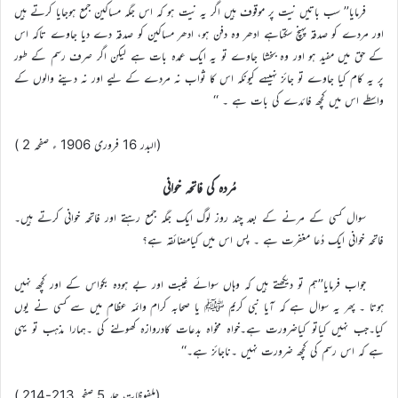
فرمایا’’ سب باتیں نیت پر موقوف ہیں اگر یہ نیت ہو کہ اس جگہ مساکین جمع ہوجایا کرتے ہیں
اور مردے کو صدقہ پہنچ سکتاہے ادھر وہ دفن ہو، ادھر مساکین کو صدقہ دے دیا جاوے تاکہ اس
کے حق میں مفید ہو اور وہ بخشا جاوے تو یہ ایک عمدہ بات ہے لیکن اگر صرف رسم کے طور
پر یہ کام کیا جاوے تو جائز نہیںہے کیونکہ اس کا ثواب نہ مردے کے لیے اور نہ دینے والوں کے
واسطے اس میں کچھ فائدے کی بات ہے ۔ ‘‘
(البدر 16 فروری 1906 ء صفحہ 2 )
مُردہ کی فاتحہ خوانی
سوال کسی کے مرنے کے بعد چند روز لوگ ایک جگہ جمع رہتے اور فاتحہ خوانی کرتے ہیں۔
فاتحہ خوانی ایک دُعا مغفرت ہے ۔ پس اس میں کیامضائقہ ہے؟
جواب فرمایا’’ہم تو دیکھتے ہیں کہ وہاں سوائے غیبت اور بے ہودہ بکواس کے اور کچھ نہیں
ہوتا ۔ پھر یہ سوال ہے کہ آیا نبی کریم ﷺ یا صحابہ کرام وائمہ عظام میں سے کسی نے یوں
کیا۔جب نہیں کیاتو کیاضرورت ہے۔خواہ مخواہ بدعات کادروازہ کھولنے کی ۔ہمارا مذہب تو یہی
ہے کہ اس رسم کی کچھ ضرورت نہیں ۔ناجائز ہے۔‘‘
(ملفوظات جلد 5 صفحہ 213-214 )