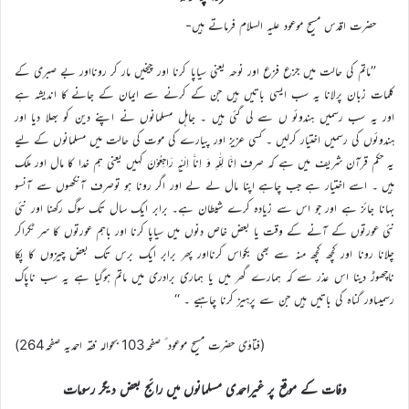
حضرت اقدس مسیح موعود علیہ السلام فرماتے ہیں-
’’ماتم کی حالت میں جزع فزع اور نوحہ یعنی سیاپا کرنا اور چیخیں مار کر رونااور بے صبری کے
کلمات زبان پرلانا یہ سب ایسی باتیں ہیں جن کے کرنے سے ایمان کے جانے کا اندیشہ ہے
اور یہ سب رسمیں ہندوئو ں سے لی گئی ہیں ۔ جاہل مسلمانوں نے اپنے دین کو بھلا دیا اور
ہندوئوں کی رسمیں اختیار کرلیں ۔ کسی عزیز اور پیارے کی موت کی حالت میں مسلمانوں کے لیے
یہ حکم قرآن شریف میں ہے کہ صرف اِنَّا لِلّٰہِ وَ اِناَّ اِلَیْہِ رَاجِعُوْنَ کہیں یعنی ہم خدا کا مال اور ملک
ہیں ۔ اسے اختیار ہے جب چاہے اپنا مال لے لے اور اگر رونا ہو توصرف آنکھوں سے آنسو
بہانا جائز ہے اور جو اس سے زیادہ کرے شیطان ہے۔ برابر ایک سال تک سوگ رکھنا اور نئی
نئی عورتوں کے آنے کے وقت یا بعض خاص دنوں میں سیاپا کرنا اور باہم عورتوں کا سر ٹکراکر
چلانا رونا اور کچھ کچھ منہ سے بھی بکواس کرنااور پھر برابر ایک برس تک بعض چیزوں کا پکا
ناچھوڑ دینا اس عذر سے کہ ہمارے گھر میں یا ہماری برادری میں ماتم ہوگیا ہے یہ سب ناپاک
رسمیںاور گناہ کی باتیں ہیں جن سے پرہیز کرنا چاہیے ۔ ‘‘
(فتاوٰی حضرت مسیح موعود ؑ صفحہ103 بحوالہ فقہ احمدیہ صفحہ264)
وفات کے موقع پر غیراحمدی مسلمانوں میں رائج بعض دیگر رسومات