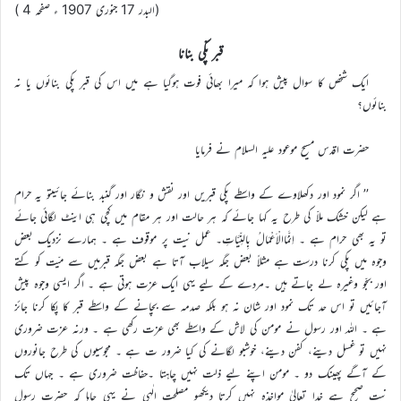
(البدر 17 جنوری 1907 ء صفحہ 4 )
قبر پکّی بنانا
ایک شخص کا سوال پیش ہوا کہ میرا بھائی فوت ہوگیا ہے میں اس کی قبر پکی بنائوں یا نہ
بنائوں؟
حضرت اقدس مسیح موعود علیہ السلام نے فرمایا
’’ اگر نمود اور دکھلاوے کے واسطے پکی قبریں اور نقش و نگار اور گنبد بنائے جائیںتو یہ حرام
ہے لیکن خشک ملاّ کی طرح یہ کہا جائے کہ ہر حالت اور ہر مقام میں کچی ہی اینٹ لگائی جائے
تو یہ بھی حرام ہے ۔ اِنَّمَاالْاَعْمَالُ بِالنِّیَّاتِ۔ عمل نیت پر موقوف ہے ۔ ہمارے نزدیک بعض
وجوہ میں پکی کرنا درست ہے مثلاً بعض جگہ سیلاب آتا ہے بعض جگہ قبرمیں سے میّت کو کتے
اور بجّو وغیرہ لے جاتے ہیں ۔مردے کے لیے یہی ایک عزت ہوتی ہے ۔ اگر ایسی وجوہ پیش
آجائیں تو اس حد تک نمود اور شان نہ ہو بلکہ صدمہ سے بچانے کے واسطے قبر کا پکا کرنا جائز
ہے ۔ اللہ اور رسول نے مومن کی لاش کے واسطے بھی عزت رکھی ہے ۔ ورنہ عزت ضروری
نہیں تو غسل دینے، کفن دینے، خوشبو لگانے کی کیا ضرور ت ہے ۔ مجوسیوں کی طرح جانوروں
کے آگے پھینک دو ۔ مومن اپنے لیے ذلت نہیں چاہتا ۔حفاظت ضروری ہے ۔ جہاں تک
نیت صحیح ہے خدا تعالیٰ مواخذہ نہیں کرتا دیکھو مصلحت الٰہی نے یہی چاہا کہ حضرت رسول