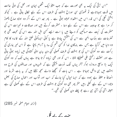
’’اس ترقی کی ایک یہ بھی صورت ہے کہ جب مثلاً ایک شخص ایمان اور عمل کی ادنیٰ حالت
میں فوت ہوجاتاہے تو تھوڑی سی سوراخ بہشت کی طرف اس کے لیے نکالی جاتی ہے ۔ کیونکہ
بہشتی تجلی کی اس قدر اس میں استعداد موجود ہوتی ہے ۔ پھر بعد اس کے اگر وہ اولاد صالح چھوڑ
کر مرا ہے جو جدوجہد سے اس کے لیے دعا ء مغفرت کرتے ہیں اور صدقات و خیرات اس کی
مغفرت کی نیت سے مساکین کو دیتے ہیں یا اسے ایسے کسی اہل اللہ سے اس کی محبت تھی جو
تضرعات سے جناب الٰہی سے اس کی بخشش چاہتا ہے یا کوئی ایساکوئی خلق اللہ کے فائدہ کا کام
وہ دنیا میں کرگیا ہے جس سے بندگانِ خدا کو کسی قسم کی مدد یا آرام پہنچا ہے تو اس خیر جاری کی
برکت سے وہ کھڑکی اس کی جو بہشت کی طرف کھولی گئی دن بدن اپنی کشادگی میں زیادہ ہوتی جاتی
ہے اور سَبَقَتْ رَحْمَتِیْ عَلٰی غَضَبِیْکا منشا ء اس کو اور بھی زیادہ کرتا جاتا ہے یہاں تک کہ وہ کھڑکی
ایک بڑا وسیع دروازہ ہوکر آخر یہاں تک نوبت پہنچتی ہے کہ شہیدوں اور صدیقوں کی طرح وہ
بہشت میں ہی داخل ہوجاتا ہے ۔ اس بات کو سمجھنے والے سمجھ سکتے ہیں کہ یہ بات شرعاً اور
انصافاً و عقلاً بے ہودہ ہے کہ ایسا خیال کیا جائے کہ اب اور ثواب اور اعمال صالح کی بعض
وجوہ اس کے لیے کھلی رہیں مگر پھر بھی وہ کھڑکی جو بہشت کی طرف اس کے لیے کھولی گئی ہے
ہمیشہ اتنی کی اتنی ہی رہے جو پہلے دن کھولی گئی تھی۔‘‘
(ازالہ اوہام صفحہ نمبر 285)
میّت کے لیے قُل