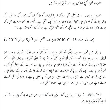
حضرت خلیفۃالمسیح الخامس ایدہ اللہ تعالیٰ فرماتے ہیں
’’دوسرے ولیمہ ہے جو اصل حکم ہے کہ اپنے قریبیوں کو بلا کر ان کی دعوت کی جائے ۔ اگر
دیکھا جائے تو اسلام میں شادی کی دعوت کا یہی ایک حکم ہے۔ لیکن وہ بھی ضروری نہیں کہ
بڑے وسیع پیمانے پر ہو حسب توفیق جس کی جتنی توفیق ہے بلا کر کھانا کھلاسکتا ہے ۔‘‘
(خطبہ جمعہ مورخہ 15-01-2010 شائع شدہ الفضل انٹر نیشنل5 فروری 2010 ء )
ہماری تمام تقریبات میں سادگی نظر آنی چاہیے ۔ اگر کسی کو اللہ تعالیٰ نے مالی وسعت عطا
فرمائی ہے اور وہ وَاَمَّا بِنِعْمَتِ رَبِّکَ فَحَدِّثْ پر عمل کرتے ہوئے اپنی تقریبات میںاپنی حیثیت کے
مطابق روپیہ خرچ کرے تو اسے دیگر غربا کابھی خیال رکھنا چاہیے اور اسراف کے اصول کو بھی مد
نظر رکھنا چاہیے۔ ایک جگہ فرمایا کہ ضرورت سے زیادہ خرچ کرنے والے شیطان کے بھائی ہیں۔
اور جن کو اللہ تعالیٰ نے اتنی مالی وسعت نہیں دی ان کو یہ نہیں چاہیے کہ امرا کی نقل کرتے
ہوئے اپنے اوپر غیر ضروری بوجھ لاد لیں جسے اتارنا مشکل ہو۔
آنحضور ﷺ نے فرمایا کہ بد ترین کھانا ولیمہ کاوہ کھانا ہے جس میں امراء کو بلایا جائے اور
غرباء کو چھوڑ دیا جائے۔