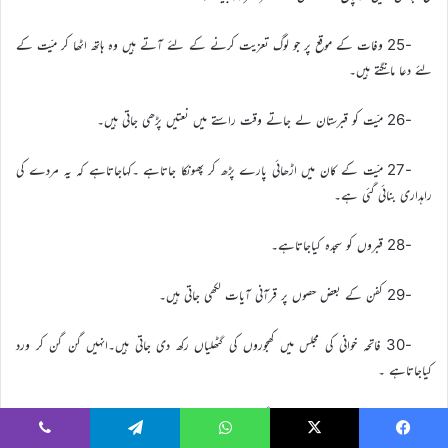
-25 وفات کے موقع پر جو لوگ تعزیت کرنے کے لئے آتے ہیں وہ ہاتھ اٹھا کر میّت کے
لئے دعا مانگتے ہیں۔
-26 میّت کو قبرستان لے جاتے وقت راستے میں نعتیں پڑھی جاتی ہیں۔
-27 میّت کے کان میں اڑھائی پارے پڑھ کر پھونکا جاتاہے ۔کہاجاتاہے کہ یہ مردے کی
راہداری بنائی گئی ہے۔
-28 قبروں کو سجدہ کیاجاتاہے۔
-29 کفن کے بعض حصوں پر قرآنی آیات لکھی جاتی ہیں۔
-30 فاتحہ خوانی کی مجلس میں کھجوروں کی گٹھلیاں رکھ دی جاتی ہیں۔انہیں گن گن کر ورد
کیاجاتاہے ۔
-31 چالیس دن تک مولوی کے گھر روٹی بھیجی جاتی ہے۔
Viber
Telegram
WhatsApp
X
Faceboo