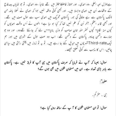
ہےجنرل عبد العلی ،وہ احمدی۔ اور ممتاز فاضلکاسیکٹر میں تھے غالباً ،وہ احمدی۔ تو جو نمایاں ہیںدفاع
کے واقعات اُن میں احمدی وابستہ ہیں۔ اور کبھی کوئی واقعہ نہیں ہوا کہ احمدی نے نعوذ باللہ من
ذالک پاکستان سے بے وفائی کی ہو۔ پاکستان تحریک میں احمدی سب سے اوّل صف میں تھے۔
اور تبھی قائد اعظم، آخر اُن کو علم نہیں تھا کہ کیا ہو رہا ہے؟ انہوں نے اُس وقت احمدیوں کو
کیوں منہ لگایا؟ کیوں ظفر اللہ خان صاحب کو وزیر بنایا؟اس لئے کہ جانتے تھےوہ۔ اور وہ جو
ہمارے دشمن ہیںاور پاکستان کے دشمن تھے، اب وہ صفِ اوّل کے شہری ہیں اور ہم
ایکThird-rateشہریوں میں تبدیل کئے جا رہے ہیں۔ تو یہ تو زمانہ میں چلتی رہتی ہیں سیاسی
چالیں، اس کا مذہب سے کوئی تعلق نہیںہے۔
سوال: جیسا کہ آپ نے فرمایا کہ صرف پاکستان میں ہی آپ کا فرقہ نہیں ہے، پاکستان
سے باہر بڑی تعداد ہے۔ ان میں مسلمان ملکوں میں بھی ہوں گے؟
حضور ؒ
:
جی ۔ مگر کم۔
سوال: تو ان مسلمان ملکوں کا آ پ کے ساتھ رویّہ کیا ہے؟