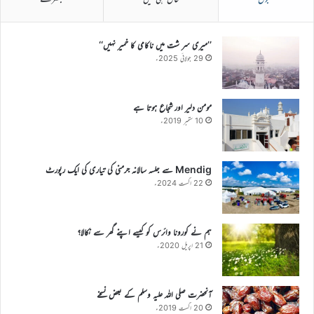
’’میری سر شت میں ناکامی کا خمیر نہیں‘‘
29 جولائی 2025ء
مومن دلیر اور شجاع ہوتا ہے
10 ستمبر 2019ء
Mendig سے جلسہ سالانہ جرمنی کی تیاری کی ایک رپورٹ
22 اگست 2024ء
ہم نے کورونا وائرس کو کیسے اپنے گھر سے نکالا؟
21 اپریل 2020ء
آنحضرت صلی اللہ علیہ وسلم کے بعض نسخے
20 اگست 2019ء