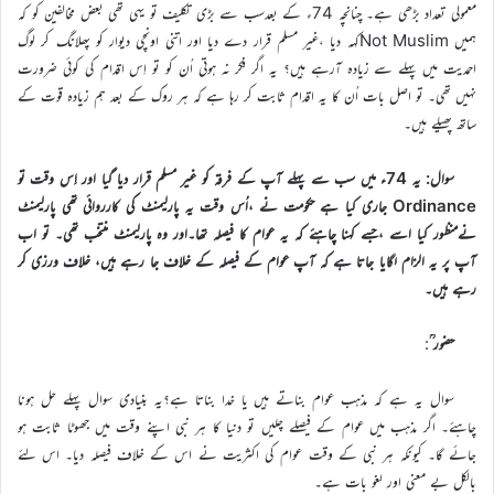
معمولی تعداد بڑھی ہے۔ چنانچہ 74ء کے بعدسب سے بڑی تکلیف تو یہی تھی بعض مخالفین کو کہ
ہمیں Not Muslimکہہ دیا ،غیر مسلم قرار دے دیا اور اتنی اونچی دیوار کو پھلانگ کر لوگ
احمدیت میں پہلے سے زیادہ آرہے ہیں؟ یہ اگر فکر نہ ہوتی اُن کو تو اِس اقدام کی کوئی ضرورت
نہیں تھی۔ تو اصل بات اُن کا یہ اقدام ثابت کر رہا ہے کہ ہر روک کے بعد ہم زیادہ قوت کے
ساتھ پھیلے ہیں۔
سوال: یہ 74ء میں سب سے پہلے آپ کے فرقہ کو غیر مسلم قرار دیا گیا اور اِس وقت تو
Ordinance جاری کیا ہے حکومت نے ،اُس وقت یہ پارلیمنٹ کی کارروائی تھی پارلیمنٹ
نےمنظور کیا اسے ،جسے کہنا چاہئے کہ یہ عوام کا فیصلہ تھا۔اور وہ پارلیمنٹ منتخب تھی۔ تو اب
آپ پر یہ الزام لگایا جاتا ہے کہ آپ عوام کے فیصلہ کے خلاف جا رہے ہیں، خلاف ورزی کر
رہے ہیں۔
حضور ؒ
:
سوال یہ ہے کہ مذہب عوام بناتے ہیں یا خدا بناتا ہے؟یہ بنیادی سوال پہلے حل ہونا
چاہئے۔ اگر مذہب میں عوام کے فیصلے چلیں تو دنیا کا ہر نبی اپنے وقت میں جھوٹا ثابت ہو
جائے گا۔ کیونکہ ہر نبی کے وقت عوام کی اکثریت نے اس کے خلاف فیصلہ دیا۔ اس لئے
بالکل بے معنی اور لغو بات ہے۔