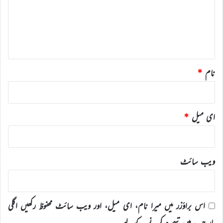
ر
ہ
*
نام
*
ای میل
*
ویب‌ سائٹ
اس براؤزر میں میرا نام، ای میل، اور ویب سائٹ محفوظ رکھیں اگلی
بار جب میں تبصرہ کرنے کےلیے۔