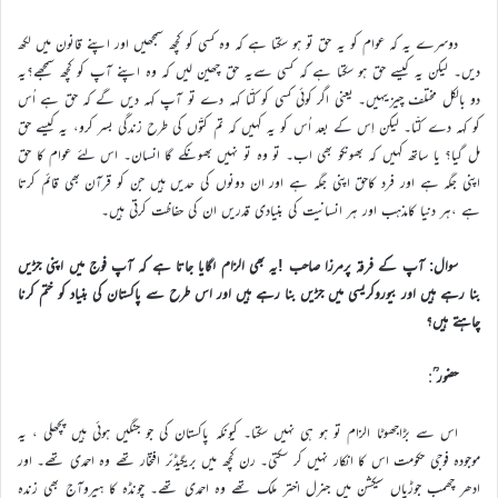
دوسرے یہ کہ عوام کو یہ حق تو ہو سکتا ہے کہ وہ کسی کو کچھ سمجھیں اور اپنے قانون میں لکھ
دیں۔ لیکن یہ کیسے حق ہو سکتا ہے کہ کسی سےیہ حق چھین لیں کہ وہ اپنے آپ کو کچھ سمجھے؟یہ
دو بالکل مختلف چیزیںہیں۔ یعنی اگر کوئی کسی کو کتّا کہہ دے تو آپ کہہ دیں گے کہ حق ہے اُس
کو کہہ دے کتّا۔ لیکن اِس کے بعد اُس کو یہ کہیں کہ تم کتّوں کی طرح زندگی بسر کرو، یہ کیسے حق
مل گیا؟ یا ساتھ کہیں کہ بھونکو بھی اب۔ تو وہ تو نہیں بھونکے گا انسان۔ اس لئے عوام کا حق
اپنی جگہ ہے اور فرد کاحق اپنی جگہ ہے اور ان دونوں کی حدیں ہیں جن کو قرآن بھی قائم کرتا
ہے ،ہر دنیا کامذہب اور ہر انسانیت کی بنیادی قدریں ان کی حفاظت کرتی ہیں۔
سوال: آپ کے فرقہ پرمرزا صاحب !یہ بھی الزام لگایا جاتا ہے کہ آپ فوج میں اپنی جڑیں
بنا رہے ہیں اور بیوروکریسی میں جڑیں بنا رہے ہیں اور اس طرح سے پاکستان کی بنیاد کو ختم کرنا
چاہتے ہیں؟
حضور ؒ
:
اس سے بڑاجھوٹا الزام تو ہو ہی نہیں سکتا۔ کیونکہ پاکستان کی جو جنگیں ہوئی ہیں پچھلی ، یہ
موجودہ فوجی حکومت اس کا انکار نہیں کر سکتی۔ رن کچھ میں بریگیڈئر افتخار تھے وہ احمدی تھے۔ اور
ادھر چھمب جوڑیاں سیکشن میں جنرل اختر ملک تھے وہ احمدی تھے۔ چونڈہ کا ہیروآج بھی زندہ