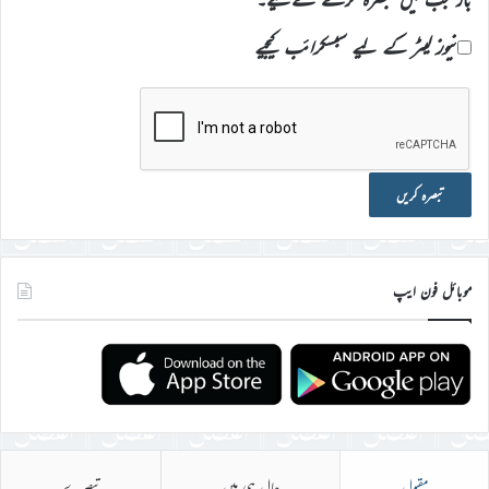
نیوز لیٹر کے لیے سبسکرائب کیجیے
موبائل فون ایپ
مقبول
حال ہی میں
تبصرے