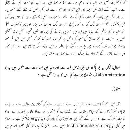
کہ آنحضرت صلی اللہ علیہ وآلہٖ وسلم ہمارے آقا و مولا ہیں اور آپ کی سنّت ہم نے پکڑنی
ہے۔ آپ ؐ کے زمانہ میں ایسا دَور بھی آیا کہ بلند آواز سے اللہ اکبر نہیں کہہ سکتے تھے مسلمان۔
اور دار ارقم میں چھپ کر عبادت کیا کرتے تھے۔تو عبادت نہیں چھوڑی، خدا کا نام بلند کرنا
نہیں چھوڑا۔ مگر اُس حد تک کہ وہ آواز پھیلے اُس حد تک وہ بند کرنا پڑا۔ اور پھر آنحضرت صلی
اللہ علیہ و آلہٖ وسلم کے زمانہ میں ابتدامیں مسجدیں بنانے کی اجازت نہیں تھی۔ صحن خانہ میںبھی
نہیں ۔ حضرت ابو بکر صدیق کی مسجد کو داخل ہو کر اندر شہید کیا گیا کہ صحن میں بھی تم مسجد
بناتے ہو؟ یہ دَور گزرے ہیں پہلے، یہ کوئی نیا واقعہ تو نہیں مذہب کی تاریخ میں ۔اور ہم نمونہ
وہیں سے پکڑیں گے جو ہمارے بزرگ ،ہمارے مولا اور مرشد ہیں۔
سوال: لیکن یہ جو پاکستا ن میں خاص طور سے اور دنیا میں اور بہت سے ملکوں میں یہ جو
Islamizationکا دَور شروع ہوا ہے کیا اُس کا یہ ردّ عمل ہے ؟
حضور ؒ
:
جی مَیں سمجھ گیا ہوں بہت اہم سوال ہے۔سوال یہ ہے کہ گزشتہ چند سالوں سے یہ بات
نمایاں نظر آرہی ہے کہ سیاسی مقاصد کے لئےمذہب کو استعمال کر نےکا رجحان بڑھ رہا ہے اورجو
نہایت خطرناک ہے اور اس کے نتیجہ میں وہ چیز جس کو باہر کی دنیا Clergyکہتی ہے ۔ اسلام
میں کوئی Institutionalized clergy نہیں ہے۔ یعنی ملّائیت کا کوئی تصور اسلام میں