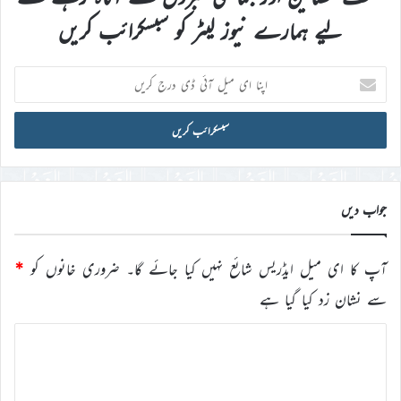
لیے ہمارے نیوز لیٹر کو سبسکرائب کریں
اپنا
ای
میل
آئی
ڈی
درج
کریں
جواب دیں
آپ کا ای میل ایڈریس شائع نہیں کیا جائے گا۔
ضروری خانوں کو
*
سے نشان زد کیا گیا ہے
ت
ب
ص