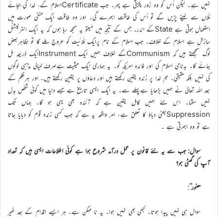
نہیں ہے۔ لیکن اُس کو وہ زور پکڑتی ہے پھر۔ جب Certificateاسلام کے، خدا کی بجائے
مُلّاں سے لینے پڑیں گے تو اُس کی طاقت ابھرے گی۔ اور وہ طاقت ایک منفی صورت میں
استعمال ہوتی ہے Stateکے اندر۔ جس کے نتیجہ میں مَیںتو یہ سمجھ رہا ہوں کہ یہ ایک انٹرنیشنل
سازش ہے اسلام کے خلاف۔ جب اسلام کے نام پرایک مُلّائیت کو عروج ملے گا تو بظاہربعض
لوگ سمجھتے ہیں کہ Communismکے خلاف ہمیں ایک Instrumentایک ذریعہ مل
جائے گا۔ بدنامی اسلام کی اور فائدہ امریکہ کو۔ یہ ہماری ایک حیثیت ہےصرف خیالی مذہبی لوگوں
کی نہیں بلکہ حقیقی۔ ہم خدا پر زندہ یقین رکھتے ہیں اور دعاؤں پر یقین رکھتے ہیں۔ اور ہرظلم کے
بعد اللہ تعالیٰ نے ہمیں بڑھایا ہےپہلے سے۔ یہ ایک ایسی تاریخ ہے جسے دنیا میں کوئی شخص بدل
نہیں سکتا۔ اس لئے ہمیں کامل یقین ہے کہ آئندہ بھی یہی ہو گا۔ جہاں تک
Suppressionیعنی دباؤ کا تعلق ہے، امر واقعہ یہ ہے کہ جب کسی زندہ قوم کو دبایا جاتا
ہے تو وہ ابھرتی ہے ۔
سوال: جب سے یہ نئے قانون پر عمل درآمد شروع ہوا ہے کوئی اطلاعات ایسی ہیں کہ تعداد
آپ کی گھٹی ہو؟
حضور ؒ
:
سوال ہی نہیں پیدا ہوتا۔ کبھی بھی نہیں ہوا۔ یہ نا ممکن ہے۔ ہر ایسے اقدام کے بعد غیر