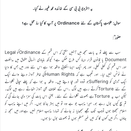
یہ انٹرویو بی بی سی کے نمائندہ محمد غیور نے کیا۔
سوال: حکومتِ پاکستان کے نئے Ordinance پر آپ کا کیا ردّ عمل ہے؟
حضور ؒ
:
سب سے پہلے تو یہ بات سمجھ میں آنہیں سکتی کہ اس قسم کے Ordinanceکو Legal
Document یا قانون قرار دینا کس طرح ممکن ہے؟ کیونکہ بنیادی انسانی حقوق میں مداخلت
اور اس قسم کی کھلی کھلی۔ اور پھر ایک ایسا انقلابی واقعہ ہوا ہے اس نئے دَور میں جس کا دنیا
نے نوٹِس نہیں لیا۔ اور تعجب ہے کہ Human Rightsکی خاطر آواز دینے والے ایک
ایک آدمی کو Sufferingہو تووہ شور مچا دیتے ہیں۔ واقعہ یہ ہوا ہے کہ پہلے سچائی نکلوانے
کے لئے Tortureکرتے رہے ہیں لوگ ۔اس کے خلاف بھی آواز اٹھاتے رہے ہیں لوگ۔
لیکن اب یہ Tortureہے جھوٹ نکلوانے کے لئے۔ یعنی اس بات کی سزا دی جائے گی کہ
تم سچ کیوں بول رہے ہو۔ میرا مذہب جو ہے وہ تو مَیں بہتر جانتا ہوں۔ اگر مَیں اپنے مذہب کو
اسلام سمجھتا ہوں توجب تک مجھے سمجھایا نہ جائے کہ تمہارا مذہب اسلام نہیں ہےاور مَیں سمجھ نہ
جاؤں ،اگر مَیں کہوں گا کہ مَیں غیر مسلم ہوں تو جھوٹ بول رہا ہوں۔