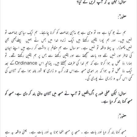
سوال: لیکن یہ کہ آپ کریں گے کیا؟
حضور ؒ
:
ہم نے جو کیا ہے وہ تو وہی ہے جو مذہبی جماعت کو کرنا چاہئے۔ ہم ایک سیاسی جماعت تو
نہیں ہیں۔ اور ہم پورا یقین رکھتے ہیں ایک زندہ خدا میں جس نے ہمیں پہلےکبھی بھی
نہیں چھوڑا۔ یہ پہلا واقعہ تو نہیں ہے۔ سو سال سے ہم مظالم بر داشت کر رہے ہیں اپنے ایمان
کی خاطر اور نہیں ٹلے وہ بات سمجھنے سے اور یقین رکھنے سے جس پر ہم یقین رکھتے تھے۔ تو
ہمارا ردّ عمل یہ ہوا کرتا ہے کہ ہم خدا کی طرف جھکتے ہیں۔ چنانچہ اس Ordinanceکے بعد
ایک ردّ عمل تو یہ ہوا کہ ہر احمدی مسجد سےاس قدر گریہ و زاری کا شور بلند ہوا ہے کہ آذان کی
کمی اس گریہ و زاری نے پوری کی۔
سوال: لیکن عملی طور پر اگردیکھیں تو آپ نے مسجد میں آذان دینی بند کر دی ہے، مسجد کو
مسجد کہنا بند کر دیا ہے۔
حضور ؒ
:
مسجد کہنا بند کر دیا اَور بات ہے ۔ مسجد پر مسجد لکھا ہونا یہ اَور بات ہے۔ یعنی واقعہ یہ ہے