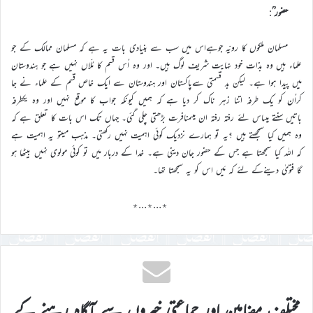
حضور ؒ
:
مسلمان ملکوں کا رویّہ جوہےاس میں سب سے بنیادی بات یہ ہے کہ مسلمان ممالک کے جو
علماء ہیں وہ بذات خود نہایت شریف لوگ ہیں۔ اور وہ اُس قسم کا مُلّاں نہیں ہے جو ہندوستان
میں پیدا ہوا ہے۔ لیکن بد قسمتی سےپاکستان اور ہندوستان سے ایک خاص قسم کے علماء نے جا
کراُن کو یک طرفہ اتنا زہر ناک کر دیا ہے کہ ہمیں کیونکہ جواب کا موقع نہیں اور وہ یکطرفہ
باتیں سنتے ہیںاس لئے رفتہ رفتہ ان میںمنافرت بڑھتی چلی گئی۔ جہاں تک اس بات کا تعلق ہے کہ
وہ ہمیں کیا سمجھتے ہیں ؟یہ تو ہمارے نزدیک کوئی اہمیت نہیں رکھتی۔ مذہب میںتو یہ اہمیت ہے
کہ اللہ کیا سمجھتا ہے جس کے حضور جان دینی ہے۔ خدا کے دربار میں تو کوئی مولوی نہیں بیٹھا ہو
گا فتویٰ دینےکے لئے کہ مَیں اس کو یہ سمجھتا تھا۔
٭…٭…٭
مختلف مضامین اور جماعتی خبروں سے آگاہ رہنے کے