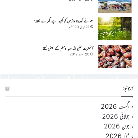
ہم نے کورونا وائرس کو کیسے اپنے گھر سے نکالا؟
21 اپریل 2020ء
آنحضرت صلی اللہ علیہ وسلم کے بعض نسخے
20 اگست 2019ء
آرکائیوز
اگست 2026
جولائی 2026
جون 2026
مئی 2026