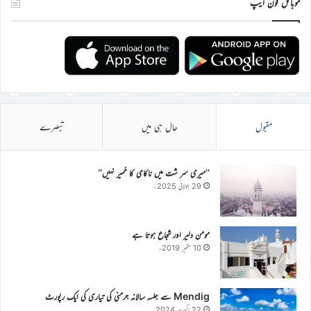
موبائل فون ایپ
مقبول
حال ہی میں
تبصرے
’’میری سر شت میں ناکامی کا خمیر نہیں‘‘
29 جولائی 2025ء
مومن دلیر اور شجاع ہوتا ہے
10 ستمبر 2019ء
Mendig سے جلسہ سالانہ جرمنی کی تیاری کی ایک رپورٹ
22 اگست 2024ء