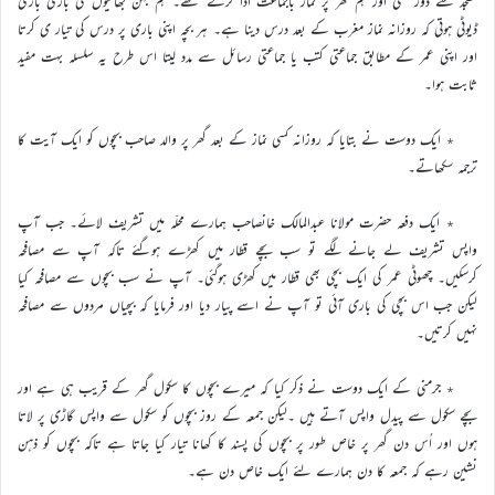
مسجد سے دُور تھی اور ہم گھر پر نماز باجماعت ادا کرتے تھے۔ ہم بہن بھائیوں کی باری باری
ڈیوٹی ہوتی کہ روزانہ نماز مغرب کے بعد درس دینا ہے۔ ہر بچہ اپنی باری پر درس کی تیار ی کرتا
اور اپنی عمر کے مطابق جماعتی کتب یا جماعتی رسائل سے مدد لیتا اس طرح یہ سلسلہ بہت مفید
ثابت ہوا۔
٭ ایک دوست نے بتایا کہ روزانہ کسی نماز کے بعد گھر پر والد صاحب بچوں کو ایک آیت کا
ترجمہ سکھاتے۔
٭ ایک دفعہ حضرت مولانا عبدالمالک خانصاحب ہمارے محلّہ میں تشریف لائے۔ جب آپ
واپس تشریف لے جانے لگے تو سب بچے قطار میں کھڑے ہوگئے تاکہ آپ سے مصافحہ
کرسکیں۔ چھوٹی عمر کی ایک بچی بھی قطار میں کھڑی ہوگئی۔ آپ نے سب بچوں سے مصافحہ کیا
لیکن جب اس بچی کی باری آئی تو آپ نے اسے پیار دیا اور فرمایا کہ بچیاں مردوں سے مصافحہ
نہیں کرتیں۔
٭ جرمنی کے ایک دوست نے ذکر کیا کہ میرے بچوں کا سکول گھر کے قریب ہی ہے اور
بچے سکول سے پیدل واپس آتے ہیں ۔لیکن جمعہ کے روز بچوں کو سکول سے واپس گاڑی پر لاتا
ہوں اور اُس دن گھر پر خاص طور پر بچوں کی پسند کا کھانا تیار کیا جاتا ہے تاکہ بچوں کو ذہن
نشین رہے کہ جمعہ کا دن ہمارے لئے ایک خاص دن ہے۔