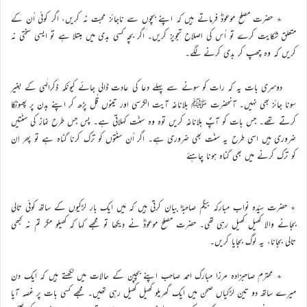
٭ حضرت مصلح موعودؓ فرماتے ہیں کہ اپنے بچوں سے ناجائز محبت نہ کریں، اگر کوئی اُن کے
متعلق شکایت کرے تو اُس کی اصلاح تجویز کریں۔ اگر بچہ کسی بدی میں مبتلا ہے تو ایسی سختی نہ
کریں کہ وہ چھپ کر بدی کرنے لگے۔
دوسری بات یہ کہ رات کو سونے سے پہلے دعا کی عادت ڈالی جائے کیونکہ ذکرالٰہی کے بغیر
سونا جائز بھی نہیں۔ آنحضرت ﷺ بلاناغہ آیت الکرسی اور تینوں قُل پڑھ کر اپنے بدن پر پھونکا
کرتے تھے۔ جس بات کو آپؐ بلاناغہ کریں توہ وہ سنّت کہلاتی ہے۔ پس جس طرح نماز کی سنّتیں
ضروری ہیں اسی طرح یہ سنّت بھی ضروری ہے۔ اگر اُن سنّتوں کو ترک کرنا گناہ ہے تو پھر اِن
کو ترک کرنے میں بھی گناہ ہونا چاہئے
٭ حضرت سیّدہ نواب مبارکہ بیگم صاحبہؓ بیان کرتی ہیں کہ مَیں ایک بار لڑکیوں کے ساتھ کوئی تالی
بجانے والا کھیل کھیل رہی تھی۔ حضرت مصلح موعودؓ نے دیکھا تو مجھے کہا کہ کھیلو مگر تم نہ کبھی
تالی بجانا، یہ لوگ بجایا کریں۔
٭ محترم صاحبزادہ مرزا مبارک احمد صاحب اپنے بچپن کے حالات میں لکھتے ہیں کہ ایک دن
میرے ساتھ دو تین لڑکیاں صحن میں ایک گھریلو کھیل کھیل رہی تھیں۔ مجھے کسی بات پر غصہ آیا