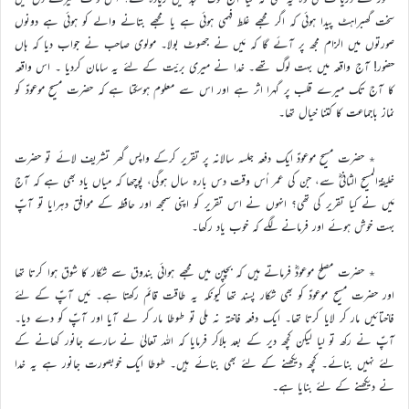
سخت گھبراہٹ پیدا ہوئی کہ اگر مجھے غلط فہمی ہوئی ہے یا مجھے بتانے والے کو ہوئی ہے دونوں
صورتوں میں الزام مجھ پر آئے گا کہ مَیں نے جھوٹ بولا۔ مولوی صاحب نے جواب دیا کہ ہاں
حضور! آج واقعہ میں بہت لوگ تھے۔ خدا نے میری بریّت کے لئے یہ سامان کردیا ۔ اس واقعہ
کا آج تک میرے قلب پر گہرا اثر ہے اور اس سے معلوم ہوسکتا ہے کہ حضرت مسیح موعودؑ کو
نماز باجماعت کا کتنا خیال تھا۔
٭ حضرت مسیح موعودؑ ایک دفعہ جلسہ سالانہ پر تقریر کرکے واپس گھر تشریف لائے تو حضرت
خلیفۃالمسیح الثانیؓ سے، جن کی عمر اُس وقت دس بارہ سال ہوگی، پوچھا کہ میاں یاد بھی ہے کہ آج
مَیں نے کیا تقریر کی تھی؟ انہوں نے اس تقریر کو اپنی سمجھ اور حافظہ کے موافق دہرایا تو آپؑ
بہت خوش ہوئے اور فرمانے لگے کہ خوب یاد رکھا۔
٭ حضرت مصلح موعودؓ فرماتے ہیں کہ بچپن میں مجھے ہوائی بندوق سے شکار کا شوق ہوا کرتا تھا
اور حضرت مسیح موعودؑ کو بھی شکار پسند تھا کیونکہ یہ طاقت قائم رکھتا ہے۔ مَیں آپؑ کے لئے
فاختائیں مار کر لایا کرتا تھا۔ ایک دفعہ فاختہ نہ ملی تو طوطا مار کر لے آیا اور آپؑ کو دے دیا۔
آپؑ نے رکھ تو لیا لیکن کچھ دیر کے بعد بلاکر فرمایا کہ اللہ تعالیٰ نے سارے جانور کھانے کے
لئے نہیں بنائے۔ کچھ دیکھنے کے لئے بھی بنائے ہیں۔ طوطا ایک خوبصورت جانور ہے یہ خدا
نے دیکھنے کے لئے بنایا ہے۔