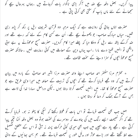
پیدا کریں۔ بعض دفعہ بچے ضد میں آکر بڑی ناگوار بات کرجاتے ہیں ۔جہاں بہرحال بچے کو
سمجھانے کے لئے ماں باپ کو سختی بھی کرنی پڑتی ہے ۔
حضرت امّاں جانؓ کی روایت ہے کہ ایک مرتبہ وہ قرآن شریف ریل پر رکھ کر پڑھ رہی
تھیں۔ میاں مبارک صاحب، جو چھوٹے بچے تھے، اُن سے کسی کام کے لئے کہہ رہے تھے اور
ضد کرکے ہاتھ سے ریل کو دھکا دیا کہ پہلے میرا کام کردیں۔ حضرت مسیح موعودؑنے یہ بے ادبی
دیکھی تو انہیں تھپڑ دے مارا ۔اب یہاں دین کے معاملے میں کوئی رعایت نہیں ۔حالانکہ حضرت
مسیح موعودؑ بچوں کو سزا دینے کے سخت مخالف تھے۔
٭ محترم مرزا مظفر احمد صاحب اپنے والد حضرت مرزا بشیر احمد صاحبؓ کے بارہ میں بیان
کرتے ہیں کہ وہ مجھے فرمایا کرتے تھے کہ بچوں کی تربیت کے معاملہ میں میرا وہی طریق ہے جو
حضرت مسیح موعودؑ کا تھا۔ مَیں انہیں نصیحت کرتا رہتا ہوں ۔لیکن دراصل سہارا خدا کی ذات ہے
جس کے آگے جھک کر دعا گو رہتا ہوں ۔
ہمیں جب بھی نصیحت فرماتے تو اس بات کو ملحوظ رکھتے کہ سُبکی کا پہلو نہ ہو۔ فرمایا کرتے
تھے کہ اگر نصیحت ایسے رنگ میں کی جاوے کہ دوسرے کی خفّت ہوتو وہ بعض دفعہ اُلٹا نتیجہ پیدا
کرتی ہے ۔مجھے یاد ہے بچپن میں جب بھی میری کوئی حرکت پسند نہ آتی تو اس کے متعلق تفصیل
سے خط لکھتے تھے اور بڑے مؤثر اور مدلّل طور پر نصیحت فرماتے تھے۔ ہم بہن بھائیوں کے دینی