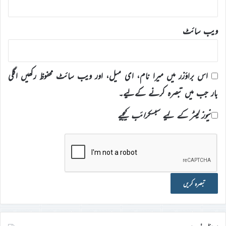
ویب‌ سائٹ
اس براؤزر میں میرا نام، ای میل، اور ویب سائٹ محفوظ رکھیں اگلی
بار جب میں تبصرہ کرنے کےلیے۔
نیوز لیٹر کے لیے سبسکرائب کیجیے