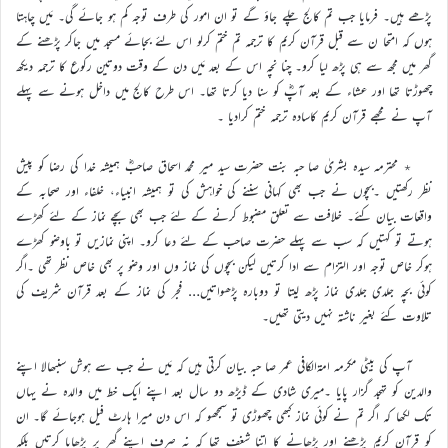
پڑھے ہیں۔ فرمایا جب تم کالج چلے جاؤ گے تو ان امور کی طرف توجہ کم ہو جائے گی۔ مَیں چاہتا
ہوں کہ امتحا ن سے قبل قرآن کریم کا ترجمہ تم ختم کرلو اس لئے بجائے مسجد میں جاکر پڑھنے کے
گھر میں مجھ سے ہی پڑھ لیا کرو۔ چنا نچہ اس کے بعد مَیں دن کے وقت دوتین رکوع کا ترجمہ دیکھ
چھوڑتا تھا اور عشاء کے بعد آپؓ کو سنا دیا کرتا تھا۔ اس طرح کالج میں داخل ہونے سے پہلے
آپ نے مجھے قرآن کریم کاسادہ ترجمہ ختم کرادیا ۔
٭ محترمہ سیدہ بشریٰ صا حبہ بنت حضرت سید میر محمد اسحاق صاحبؓ ہمیشہ خدا کی رضا کو پیش
نظر رکھتیں ۔بچوں نے جب بھی کہانی سننے کی خواہش کی تو ہمیشہ انبیاء، خلفاء اور صحابہ کے
واقعات بیان کئے۔ خلافت سے تعلق مضبوط کرنے کے لئے جب بھی بچے نماز کے لئے کھڑے
ہوتے تو کہتیں کہ سب سے پہلے حضرت صاحب کے لئے دعا کرو۔ اپنی نمازیں تو باوضو کھڑے
ہوکر خاص توجہ اور التزام سے ادا کرتیں لیکن بچوں کی نماز وں اور وضو پر بھی خاص نظر تھی ۔اگر
کوئی بچہ جلدی جلدی نماز پڑھ لیتا تو دوبارہ پڑھواتیں… فجر کی نماز کے بعد قرآن شریف کی
تلاوت کئے بغیر ناشتہ نہیں دیتی تھیں۔
آپ کی بیٹی مکرمہ امۃالکافی عمر صا حبہ بیان کرتی ہیں کہ مَیں نے جب سے ہوش سنبھالا اپنے
والدین کو تہجد گزار پایا ۔میری شادی کے ڈیڑھ دو سال بعد اپنے ایک خط میں والدہ نے یہاں
تک لکھا کہ اگر تم نے کوئی نماز کبھی چھوڑی تو سمجھو کہ اس دن میرا ہارٹ فیل ہوجائے گا۔ ان
کو قرآن کریم پڑھنے اور پڑھانے کا اتنا شغف تھا کہ نہ صرف اپنے گھر پر پڑھایا کرتیں بلکہ