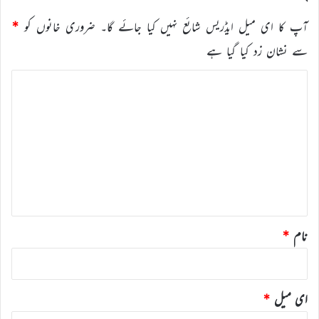
آپ کا ای میل ایڈریس شائع نہیں کیا جائے گا۔
ضروری خانوں کو
*
سے نشان زد کیا گیا ہے
ت
ب
ص
ر
ہ
*
نام
*
ای میل
*