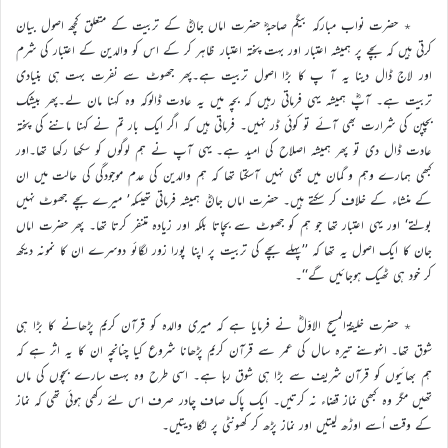
٭ حضرت نواب مبارکہ بیگم صاحبہؓ حضرت اماں جانؓ کے تربیت کے متعلق کچھ اصول بیان
کرتی ہیں کہ بچے پر ہمیشہ اعتبار اور بہت پختہ اعتبار ظاہر کر کے اس کو والدین کے اعتبار کی شرم
اور لاج ڈال دینا یہ آ پ کا بڑا اصول تربیت ہے۔پھر جھوٹ سے نفرت بہت ہی بنیادی
تربیت ہے۔ آپؓ ہمیشہ یہی فرماتی رہیں کہ بچہ میں یہ عادت ڈالوکہ وہ کہنا مان لے۔پھر بیشک
بچپن کی شرارت بھی آئے تو کوئی ڈر نہیں۔ فرماتی ہیں کہ اگر ایک بار تم نے کہنا ماننے کی پختہ
عادت ڈال دی تو پھر ہمیشہ اصلاح کی امید ہے۔ یہی آپ نے ہم لوگوں کو سکھا رکھا تھا۔اور
کبھی ہمارے وہم و گمان میں بھی نہیں آسکتا تھا کہ ہم والدین کی عدم موجودگی کی حالت میں ان
کے منشاء کے خلاف کر سکتے ہیں۔ حضرت اماں جانؓ ہمیشہ فرماتی تھیںکہ’ میرے بچے جھوٹ نہیں
بولتے‘ اور یہی اعتبار تھا جو ہم کو جھوٹ سے بچاتا بلکہ اور زیادہ متنفر کرتا تھا۔ پھر حضرت اماں
جان کا ایک اصول یہ تھا کہ ’’پہلے بچے کی تربیت پر اپنا پورا زور لگائو دوسرے ان کا نمونہ دیکھ
کر خود ہی ٹھیک ہوجائیں گے‘‘۔
٭ حضرت خلیفۃالمسیح الاوّلؓ نے فرمایا ہے کہ میری والدہ کو قرآن کریم پڑھانے کا بڑا ہی
شوق تھا۔ انہوںنے تیرہ سال کی عمر سے قرآن کریم پڑھانا شروع کیا چنانچہ ان کا یہ اثر ہے کہ
ہم بھائیوں کو قرآن شریف سے بڑا ہی شوق رہا ہے۔ اسی طرح وہ بہت سارے بچوں کی ماں
تھیں مگر وہ کبھی نماز قضاء نہ کرتیں۔ ایک پاک صاف چادر صرف اس لئے رکھی ہوئی تھی کہ نماز
کے وقت اُسے اوڑھ لیتیں اور نماز پڑھ کر کھونٹی پر لٹکا دیتیں۔