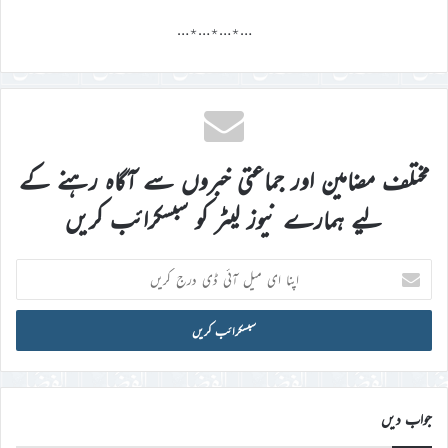
…٭…٭…٭…
مختلف مضامین اور جماعتی خبروں سے آگاہ رہنے کے
لیے ہمارے نیوز لیٹر کو سبسکرائب کریں
اپنا
ای
میل
آئی
ڈی
درج
کریں
جواب دیں