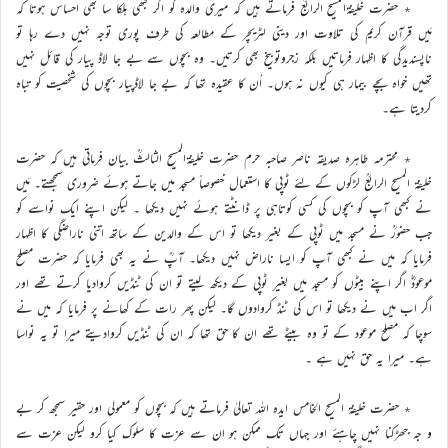
٭ حضرت خلیفۃالمسیح الرابعؒ فرماتے ہیں کہ میری والدہ کو اگر کبھی ہلکا سا بھی احساس ہوتا کہ
مَیں قرآن کریم کی تلاوت اور دینی لٹریچر کے مطالعہ کی طرف پوری توجہ نہیں دے رہا تو
ناپسندیدگی کا اظہار فرماتیں بلکہ زجروتوبیخ بھی کرتیں۔ وہ بچوں سے بے جا لاڈ پیار کی قائل نہیں
تھیں خواہ بچے بیمار ہی کیوں نہ ہوں۔ اُن کا عقیدہ تھا کہ بے جا لاڈپیار بچوں کی شخصیت کو تباہ
کردیتا ہے۔
٭ محترمہ طاہرہ صدیقہ ناصر صاحبہ حرم حضرت خلیفۃالمسیح الثالثؒ بیان فرماتی ہیں کہ حضرت
خلیفۃ المسیح الرابعؒ لڑکوں کے لئے ٹوپی کا استعمال خصوصاً مسجد میں جاتے ہوئے ضروری سمجھتے۔ مَیں
نے کبھی آپ کو بچوں کی کسی کوتاہی پر ڈانٹتے ہوئے نہیں دیکھا ۔ لیکن اپنے ایک نواسے کو
جب حضورؒ نے مسجد میں ٹوپی کے بغیر دیکھا تو اس کے والدین کے ساتھ اتنی ناراضگی کا اظہار
فرمایا کہ میں نے کبھی آپ کو ایسا ناراض نہیں دیکھا۔ آپؒ نے یہ بھی فرمایا کہ حضرت مصلح
موعودؓ اگر اپنے بیٹوں کو مسجد میں بغیر ٹوپی کے دیکھ لیتے تو ان کی ٹنڈیں کروادیا کرتے تھے اور
اگر اب میں نے دیکھا تو اس کی ٹنڈ کروادوں گا۔ لیکن پھر رات کے کھانے پر فرمایا کہ میں نے
سوچا کہ مصلح موعود کے تو وہ بیٹے تھے ان کا حق تھا کہ ان کی ٹنڈیں کروادیتے میرا تو یہ نواسا
ہے۔ میرا یہ حق نہیں ہے ۔
٭ حضرت خلیفۃ المسیح الخامس ایدہ اللہ تعالیٰ فرماتے ہیں کہ بچوں کو معمولی اور حقیر سمجھ کر بے
و جہ جھڑکنا نہیں چاہئے اور جہاں تک ممکن ہو ان سے عزت کا سلوک کیا کرو لیکن عزت سے