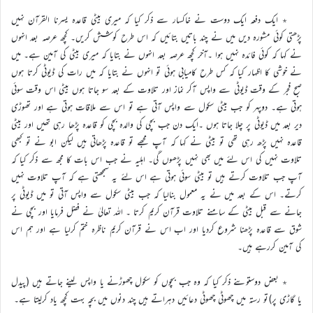
٭ ایک دفعہ ایک دوست نے خاکسار سے ذکر کیا کہ میری بیٹی قاعدہ یسرنا القرآن نہیں
پڑھتی کوئی مشورہ دیں میں نے چند باتیں بتائیں کہ اس طرح کوشش کریں۔ کچھ عرصہ بعد انہوں
نے کہا کہ کوئی فائدہ نہیں ہوا ۔آخر کچھ عرصہ بعد انہوں نے بتایا کہ میری بیٹی کی آمین ہے۔ میں
نے خوشی کا اظہار کیا کہ کس طرح کامیابی ہوئی تو انہوں نے بتایا کہ میں رات کی ڈیوٹی کرتا ہوں
صبح فجر کے وقت ڈیوٹی سے واپس آکر نماز اور تلاوت کے بعد سو جاتا ہوں بیٹی اس وقت سوئی
ہوتی ہے۔ دوپہر کو جب بیٹی سکول سے واپس آتی ہے تو اس سے ملاقات ہوتی ہے اور تھوڑی
دیر بعد میں ڈیوٹی پر چلا جاتا ہوں ۔ایک دن جب بچی کی والدہ بچی کو قاعدہ پڑھا رہی تھیں اور بیٹی
قاعدہ نہیں پڑھ رہی تھی تو بیٹی نے کہا کہ آپ مجھے تو قاعدہ پڑھاتی ہیں لیکن ابو نے تو کبھی
تلاوت نہیں کی اس لئے میں بھی نہیں پڑھوں گی۔ اہلیہ نے جب اس بات کا مجھ سے ذکر کیا کہ
آپ جب تلاوت کرتے ہیں تو بیٹی سوئی ہوتی ہے اس لئے یہ سمجھتی ہے کہ آپ تلاوت نہیں
کرتے۔ اس کے بعد میں نے یہ معمول بنالیا کہ جب بیٹی سکول سے واپس آتی تو میں ڈیوٹی پر
جانے سے قبل بیٹی کے سامنے تلاوت قرآن کریم کرتا ۔ اللہ تعالیٰ نے فضل فرمایا اور بچی نے
شوق سے قاعدہ پڑھنا شروع کردیا اور اب اس نے قرآن کریم ناظرہ ختم کرلیا ہے اور ہم اس
کی آمین کررہے ہیں۔
٭ بعض دوستوںنے ذکر کیا کہ وہ جب بچوں کو سکول چھوڑنے یا واپس لینے جاتے ہیں (پیدل
یا گاڑی پر)تو رستہ میں چھوٹی چھوٹی دعائیں دہراتے ہیں چند دنوں میں بچہ بہت کچھ یاد کرلیتا ہے۔