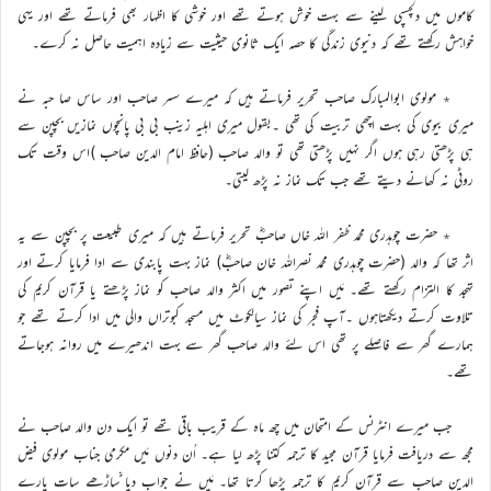
کاموں میں دلچسپی لینے سے بہت خوش ہوتے تھے اور خوشی کا اظہار بھی فرماتے تھے اور یہی
خواہش رکھتے تھے کہ دنیوی زندگی کا حصہ ایک ثانوی حیثیت سے زیادہ اہمیت حاصل نہ کرے۔
٭ مولوی ابوالمبارک صاحب تحریر فرماتے ہیں کہ میرے سسر صاحب اور ساس صا حبہ نے
میری بیوی کی بہت اچھی تربیت کی تھی ۔بقول میری اہلیہ زینب بی بی پانچوں نمازیں بچپن سے
ہی پڑھتی رہی ہوں اگر نہیں پڑھتی تھی تو والد صاحب (حافظ امام الدین صاحب )اس وقت تک
روٹی نہ کھانے دیتے تھے جب تک نماز نہ پڑھ لیتی۔
٭ حضرت چوہدری محمد ظفر اللہ خاں صاحبؓ تحریر فرماتے ہیں کہ میری طبیعت پر بچپن سے یہ
اثر تھا کہ والد (حضرت چوہدری محمد نصراللہ خان صاحبؓ) نماز بہت پابندی سے ادا فرمایا کرتے اور
تہجد کا التزام رکھتے تھے۔ مَیں اپنے تصور میں اکثر والد صاحب کو نماز پڑھتے یا قرآن کریم کی
تلاوت کرتے دیکھتاہوں ۔آپ فجر کی نماز سیالکوٹ میں مسجد کبوتراں والی میں ادا کرتے تھے جو
ہمارے گھر سے فاصلے پر تھی اس لئے والد صاحب گھر سے بہت اندھیرے میں روانہ ہوجاتے
تھے۔
جب میرے انٹرنس کے امتحان میں چھ ماہ کے قریب باقی تھے تو ایک دن والد صاحب نے
مجھ سے دریافت فرمایا قرآن مجید کا ترجمہ کتنا پڑھ لیا ہے۔ اُن دنوں مَیں مکرمی جناب مولوی فیض
الدین صاحب سے قرآن کریم کا ترجمہ پڑھا کرتا تھا۔ مَیں نے جواب دیا ساڑھے سات پارے