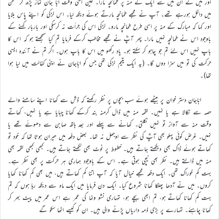
اور میں نے ان میں سے ایک کے منہ پر طمانچہ مارا۔ عین اسی وقت ابّا جان نماز پڑھ کر صحن
میں داخل ہورہے تھے۔ آپ نے مجھے طمانچہ مارتے ہوئے دیکھ لیا۔ اس لڑکی کو اپنے پاس بلایا
اور کہا کہ مبارک کے منہ پر اسی طرح طمانچہ مارو۔ لڑکی اس کی جرأت نہ کرسکی اور باربار کہنے کے
باوجود اس نے طمانچہ نہیں مارا۔ پھر آپؓ نے مجھے مخاطب کرکے فرمایا تم کیا سمجھتے ہو کہ اس کا
باپ نہیں اس لئے تم جو چاہو کر سکتے ہو۔ یاد رکھو میں اس کا باپ ہوں۔ اگر تم نے آئندہ ایسی
حرکت کی تو میں سزا دوں گا۔ (یہ ایک یتیم لڑکی تھی جس کو ابّاجان نے اپنی کفالت میں لیا ہوا
تھا)۔
ابّاجان دستر خوان پر بیٹھے ہوئے سب بچوں پر نظر رکھتے کہ ڈش سے کھانا اپنے سامنے والے
حصہ سے نکالا ہے یا نہیں۔ لقمہ منہ میں ڈال کرمنہ بند کرکے کھانا چبایا ہے یا نہیں، کھاتے
وقت منہ سے آواز تو نہیں نکلتی۔ کھانے سے پہلے اور بعد ہاتھ صابن سے دھوئے تھے یا
نہیں۔ غرض کوئی پہلو بھی آپؓ کی نظر سے اوجھل نہ تھا۔ بعض دفعہ میں حیران ہوتا تھا کہ خود تو
کھاتے ہوئے ڈاک بھی دیکھتے جاتے ہیں۔ خطوط پر نوٹ بھی لکھتے جاتے ہیں۔ کبھی کبھی لقمہ بھی
منہ میں ڈالتے ہیں۔ نظر بھی نیچی ہوتی ہے۔ اس کے باوجود ہماری ہر حرکت پر بھی نظر ہے۔
بہت کم خوراک تھی۔ ایک دفعہ مجھے خیال آیا کہ آپ اتنا کم کھاتے ہیں، میں بھی کم کھانا کھایا
کروں۔ میں نے آدھا پھلکا کھانا شروع کیا۔ ایک دن فرمایا میں ایک ماہ سے دیکھ رہا ہوں کہ تم
بہت کم کھانا کھاتے ہو، تم ابھی بچے ہو، تمہاری نشو ونما کی عمر ہے اس عمر میں پیٹ بھر کر
کھانا چاہئے۔ تمہارے پر بڑی ذمہ داریاں پڑنے والی ہیں۔ ان کو کیسے اٹھا سکو گے