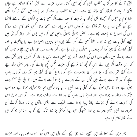
پیش آنے کا ہر گز یہ مطلب نہیں کہ کچھ نہیں کہنا۔ جہاں عزت سے پیش آؤ کا ارشاد ہے وہاں
اچھی تربیت کا ارشاد بھی ساتھ ہی ہے۔ اس کا مطلب یہ ہے کہ ہر بات میں سختی نہ کرو لیکن
غلط کام پر بچوں کو سمجھاؤ بھی کیونکہ یہ تربیت کا حصہ ہے۔اگر کسی بات پر لوگوں کے سامنے ڈانٹنا
بچے کی نفسیات پر برا اثر ڈالتا ہے تو وہاں اس کو پیار سے سمجھا دینا، کسی غلط کام سے روکنا
اس کی اصلاح کا باعث بنتا ہے۔ بعض چھوٹی چھوٹی باتیں جن کو مائیں یوں نظر انداز کردیتی ہیں
جیسے کوئی بات ہی نہ ہو ۔ مثلاً کسی کے گھر گئے ہیں، بچہ چیزیں چھیڑ رہا ہے یا چاکلیٹ یا اور
کوئی کھانے کی چیز کھا کر پردوں یا صوفوں پر مل رہا ہے۔گھر والے دل ہی دل میں پیچ و تاب کھا
رہے ہوتے ہیں۔لیکن ماں اس کی طرف توجہ ہی نہیں دے رہی یا دیکھ کر نظریں پھیر لیتی ہے
کہ اس وقت اگر میں نے اس کو کچھ کہا تو بچے کی عزت نفس کچلی جائے گی۔ پھر بعض دفعہ بچے
نے کوئی شرارت کی، بلا وجہ کسی دوسرے بچے کو مارا یا کسی کی کوئی چیز توڑ دی تو ماں باپ
بچے کو کہہ تو رہے ہوتے ہیں لیکن ان کے چہرے پر جو تأثرات ہوتے ہیں، جو دبی دبی مسکراہٹ
ہوتی ہے وہ بتا رہی ہوتی ہے کہ کوئی بات نہیں ۔ یہ یاد رکھیں بچہ بڑا ہوشیار ہوتا ہے وہ سب
تأثرات دیکھ رہا ہوتا ہے اور اپنے ماں باپ کی ہر ادا سے واقف ہوتا ہے ۔تو اس طرح اس
کی تربیت ہونے کی بجائے بگاڑ پیدا ہوتا ہے۔ ٹھیک ہے ایسی باتوں پر مار دھاڑ کرنے کی
ضرورت نہیں لیکن چہرے پر ذرا سنجیدگی سی پیدا کرلینی چاہئے تاکہ بچے کو یہ احساس ہو کہ میں
نے غلط کام کیا ہے۔
پھر دین کے معاملے میں بچپن سے ہی بچے کے دل میں اس کی اہمیت اور پیار اور عزت