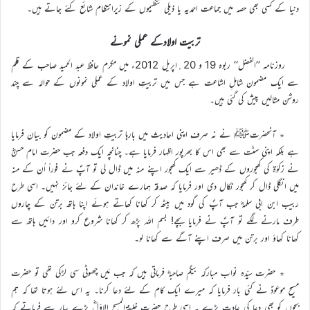
دنیا کے کسی بھی حصہ میں جماعت احمدیہ یا ذیلی تنظیموں کے زیرانتظام شائع کئے جاتے ہیں۔
تربیت اولادکے عملی نمونے
روزنامہ ’’الفضل‘‘ ربوہ 19 و 20؍اپریل 2012ء میں مکرم حافظ عبد الحمید صاحب کے قلم
سے ایک مضمون شاملِ اشاعت ہے جس میں تربیتِ اولاد کے عملی نمونوں کے حوالہ سے چند
روشن مثالیں پیش کی گئی ہیں۔
٭ آنحضرتﷺ نے نہ صرف اپنی احادیث میں بارہا تربیتِ اولاد کے مضمون کو بیان فرمایا
ہے بلکہ اپنی سنّت سے بھی اس کا بھرپور اظہار فرمایا ہے۔ چنانچہ ایک دفعہ جب حضرت امام حسنؓ
نے زکوٰۃ کی کھجوروں کے ڈھیر سے ایک کھجور اپنے منہ میں ڈال لی تو آپؐ نے فوراً اُن کے منہ
میں انگلی ڈال کر کھجور نکال دی اور فرمایا کہ صدقہ ہمارے خاندان کے لئے جائز نہیں۔ اسی طرح
ربیب ابن ابی سلمہؓ جب آپؐ کی گود میں بیٹھ کر کھانا کھاتے ہوئے اپنا ہاتھ برتن کے چاروں
طرف مارنے لگے تو آپؐ نے فرمایا بچے! بسم اللہ پڑھ کر کھانا شروع کرو اور دائیں ہاتھ سے
کھانا کھاؤ اور برتن میں صرف اپنے آگے سے کھانا لو۔
٭ حضرت سیّدہ نواب مبارکہ بیگم صاحبہؓ فرماتی ہیں کہ جب مَیں چھوٹی سی لڑکی تھی تو حضرت
مسیح موعودؑ نے کئی بار فرمایا کہ میرے ایک کام کے لئے دعا کرنا۔ یہ اس لئے ہوتا تھا کہ ہم
بچوں کو بھی دعا کی عادت پڑے ۔ اسی طرح حضرت خلیفۃالمسیح الاوّلؓ بڑے پیار سے فرماتے کہ