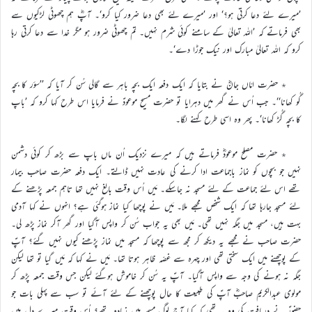
’میرے لئے دعا کرتی ہو؟‘ اور ’میرے لئے بھی دعا ضرور کیا کرو‘۔ آپؓ ہم چھوٹی لڑکیوں سے
بھی فرماتے کہ ’اللہ تعالیٰ کے سامنے کوئی شرم نہیں۔ تم چھوٹی ضرور ہو مگر خدا سے دعا کرتی رہا
کرو کہ اللہ تعالیٰ مبارک اور نیک جوڑا دے‘۔
٭ حضرت امّاں جانؓ نے بتایا کہ ایک دفعہ ایک بچہ باہر سے گالی سُن کر آیا کہ ’’سؤر کا بچہ
گُو کھانا‘‘۔ جب اُس نے گھر میں دہرایا تو حضرت مسیح موعودؑ نے فرمایا اس طرح کہا کرو کہ ’باپ
کا بچہ گُڑ کھانا‘۔ پھر وہ اسی طرح کہنے لگا۔
٭ حضرت مصلح موعودؓ فرماتے ہیں کہ میرے نزدیک اُن ماں باپ سے بڑھ کر کوئی دشمن
نہیں جو بچوں کو نماز باجماعت ادا کرنے کی عادت نہیں ڈالتے۔ ایک دفعہ حضرت صاحب بیمار
تھے اس لئے جماعت کے لئے مسجد نہ جاسکے۔ مَیں اُس وقت بالغ نہیں تھا تاہم جمعہ پڑھنے کے
لئے مسجد جارہا تھا کہ ایک شخص مجھے ملا۔ مَیں نے پوچھا کیا نماز ہوگئی ہے؟ انہوں نے کہا آدمی
بہت ہیں، مسجد میں جگہ نہیں تھی۔ مَیں بھی یہ جواب سُن کر واپس آگیا اور گھر آکر نماز پڑھ لی۔
حضرت صاحب نے مجھے یہ دیکھ کر مجھ سے پوچھا کہ مسجد میں نماز پڑھنے کیوں نہیں گئے؟ آپؑ
کے پوچھنے میں ایک سختی تھی اور چہرہ سے غصّہ ظاہر ہوتا تھا۔ مَیں نے کہا کہ مَیں گیا تو تھا لیکن
جگہ نہ ہونے کی وجہ سے واپس آگیا۔ آپؑ یہ سُن کر خاموش ہوگئے لیکن جس وقت جمعہ پڑھ کر
مولوی عبدالکریم صاحبؓ آپؑ کی طبیعت کا حال پوچھنے کے لئے آئے تو سب سے پہلی بات جو
حضورؑ نے دریافت کی وہ یہ تھی کہ کیا آج لوگ مسجد میں زیادہ تھے؟ اُس وقت میرے دل میں