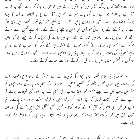
راہ سے دیکھتے کہ یہ بزرگ آپس میں کیا باتیں کرتے ہیں تو یہی پتہ چلتا کہ رات مجھے یہ خواب
آئی ہے،یہ الہام ہوا ہے، یہ نئی بات میرے علم میں آئی ہے یا یہ نشان صداقت کا پورا
ہوتے دیکھا ہے۔ سب علمی اور روحانی باتیں سمجھ نہ آتی تھیں مگر آج تک طبیعت میں یہی تأثر
ہے کہ یہ فرشتے تھے جو انسانی صورتوں میں زمین پر چلتے پھرتے تھے۔ ہم بچے کھیل رہے ہوتے
تھے تو انتہائی پیارے انداز میں نماز کے لئے مسجد میں جانے کی تحریک کرتے جیسے بچو کیا اذان
ہوگئی ہے؟ مسجد میں بزرگان نماز کھڑی ہونے کے انتظار میں بیٹھے ذکر الٰہی کررہے ہوتے تو ہم
بچے مسجدنور کی چھت پر چڑھ کر چار چار پانچ پانچ اذانیں دے دیتے۔ عجیب روحانی ماحول تھا۔
بزرگوں کو گھنٹوں مساجد میں جاکر نوافل ادا کرتے اور لمبے سجدے کرتے دیکھا۔
٭ محترمہ بی بی غلام سکینہ صاحبہ بچوں کی تربیت کے لئے نگرانی کے ساتھ اُنہیں خلیفۂ وقت
کی خدمت میں دعائیہ خطوط لکھنے کی تلقین کرتیں۔ حضورانور کے خطبات باقاعدگی سے بچوں کو
سنواتیں ۔جب اُن کے بیٹے مکرم محمود ایاز صاحب اعلیٰ تعلیم کے بعد بطور ٹیچر تعینات ہوئے تو
آپ نے اُنہیں نصیحت فرمائی کہ بیٹا! استاد اگر فرشتہ نہیں تو فرشتہ صفت ضرور ہونا چاہئے۔ تم
اپنے فرائض اسی اصول کو پیش نظر رکھ کر ادا کرنا تو تمہیں کبھی مشکل پیش نہیں آئے گی اور اللہ
تعالیٰ رزق میں بھی برکت ڈالتا رہے گا۔ پھر فرمایا کہ میںنے ہمیشہ اپنے بچوں کو با وضو ہوکر دودھ
پلایا ہے۔
٭ محترم چوہدری محمد مالک صاحب چدھڑ (شہید لاہور) کے بیٹے داؤد احمد صاحب نے جب ایم