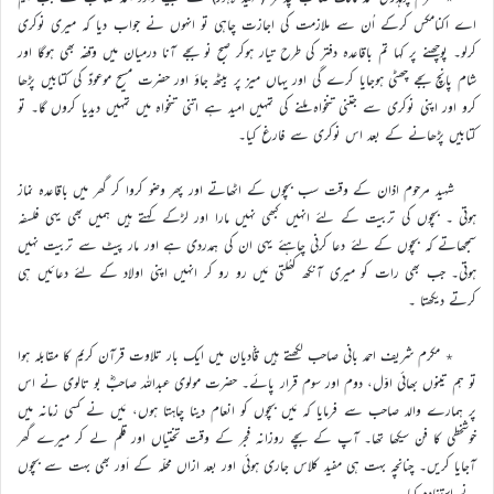
اے اکنامکس کرکے اُن سے ملازمت کی اجازت چاہی تو انہوں نے جواب دیا کہ میری نوکری
کرلو۔ پوچھنے پر کہا تم باقاعدہ دفتر کی طرح تیار ہوکر صبح نو بجے آنا درمیان میں وقفہ بھی ہوگا اور
شام پانچ بجے چھٹی ہوجایا کرے گی اور یہاں میز پر بیٹھ جاؤ اور حضرت مسیح موعودؑ کی کتابیں پڑھا
کرو اور اپنی نوکری سے جتنی تنخواہ ملنے کی تمہیں امید ہے اتنی تنخواہ میں تمہیں دیدیا کروں گا۔ تو
کتابیں پڑھانے کے بعد اس نوکری سے فارغ کیا۔
شہید مرحوم اذان کے وقت سب بچوں کے اٹھاتے اور پھر وضو کروا کر گھر میں باقاعدہ نماز
ہوتی ۔ بچوں کی تربیت کے لئے انہیں کبھی نہیں مارا اور لڑکے کہتے ہیں ہمیں بھی یہی فلسفہ
سمجھاتے کہ بچوں کے لئے دعا کرنی چاہئے یہی ان کی ہمدردی ہے اور مار پیٹ سے تربیت نہیں
ہوتی۔ جب بھی رات کو میری آنکھ کھُلتی مَیں رو رو کر انہیں اپنی اولاد کے لئے دعائیں ہی
کرتے دیکھتا ۔
٭ مکرم شریف احمد بانی صاحب لکھتے ہیں قادیان میں ایک بار تلاوت قرآن کریم کا مقابلہ ہوا
تو ہم تینوں بھائی اوّل، دوم اور سوم قرار پائے۔ حضرت مولوی عبداللہ صاحبؓ بو تالوی نے اس
پر ہمارے والد صاحب سے فرمایا کہ مَیں بچوں کو انعام دینا چاہتا ہوں، مَیں نے کسی زمانہ میں
خوشخطی کا فن سیکھا تھا۔ آپ کے بچے روزانہ فجر کے وقت تختیاں اور قلم لے کر میرے گھر
آجایا کریں۔ چنانچہ بہت ہی مفید کلاس جاری ہوئی اور بعد ازاں محلّہ کے اَور بھی بہت سے بچوں
نے استفادہ کیا۔