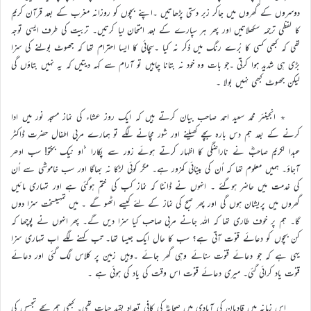
دوسروں کے گھروں میں جاکر زبر دستی پڑھاتیں ۔اپنے بچوں کو روزانہ مغرب کے بعد قرآن کریم
کا لفظی ترجمہ سکھلاتیں اور پھر ہر سپارے کے بعد امتحان لیا کرتیں۔ تربیت کی طرف ایسی توجہ
تھی کہ کبھی کسی کا بُرے رنگ میں ذکر نہ کیا ۔سچائی کا ایسا احترام تھا کہ جھوٹ بولنے کی سزا
بڑی ہی شدید ہوا کرتی ۔جو بات وہ خود نہ بتانا چاہیں تو آرام سے کہہ دیتیں کہ یہ نہیں بتاؤں گی
لیکن جھوٹ کبھی نہیں بولا ۔
٭ انجینئر محمد سعید احمد صاحب بیان کرتے ہیں کہ ایک روز عشاء کی نماز مسجد نور میں ادا
کرنے کے بعد ہم دس بارہ بچے کھیلنے اور شور مچانے لگے تو ہمارے مربی اطفال حضرت ڈاکٹر
عبدا لکریم صاحبؓ نے ناراضگی کا اظہار کرتے ہوئے زور سے پکارا ـ او نیک بختو! سب ادھر
آجاؤ۔ ہمیں معلوم تھا کہ اُن کی بینائی کمزور ہے۔ مگر کوئی لڑکا نہ بھاگا اور سب خاموشی سے اُن
کی خدمت میں حاضر ہوگئے ۔ انہوں نے ڈانٹا کہ نماز کب کی ختم ہوگئی ہے اور تمہاری مائیں
گھروں میں پریشان ہوں گی اور پھر صبح کی نماز کے لئے کیسے اٹھو گے ۔ میں تمہیںسخت سزا دوں
گا۔ ہم پر خوف طاری تھا کہ اللہ جانے مربی صاحب کیا سزا دیں گے۔ پھر انہوں نے پوچھا کہ
کن بچوں کو دعائے قنوت آتی ہے؟ سب کا حال ایک جیسا تھا۔ تب کہنے لگے اب تمہاری سزا
یہی ہے کہ جو دعائے قنوت سنائے وہی گھر جائے ۔وہیں زمین پر کلاس لگ گئی اور دعائے
قنوت یاد کرائی گئی۔ میری دعائے قنوت اس وقت کی یاد کی ہوئی ہے ۔
اس زمانہ میں قادیان کی آبادی میں صحابہؓ کی کافی تعداد بقید حیات تھی۔ کبھی ہم بچے تجسس کی