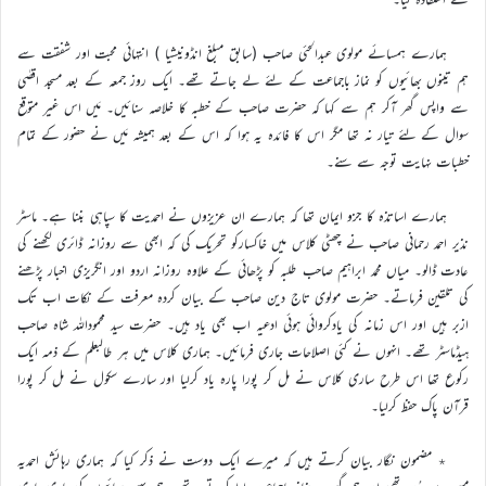
ہمارے ہمسائے مولوی عبدالحئی صاحب (سابق مبلغ انڈونیشیا ) انتہائی محبت اور شفقت سے
ہم تینوں بھائیوں کو نماز باجماعت کے لئے لے جاتے تھے۔ ایک روز جمعہ کے بعد مسجد اقصٰی
سے واپس گھر آکر ہم سے کہا کہ حضرت صاحب کے خطبہ کا خلاصہ سنائیں۔ مَیں اس غیر متوقع
سوال کے لئے تیار نہ تھا مگر اس کا فائدہ یہ ہوا کہ اس کے بعد ہمیشہ مَیں نے حضور کے تمام
خطبات نہایت توجہ سے سنے۔
ہمارے اساتذہ کا جزو ایمان تھا کہ ہمارے ان عزیزوں نے احمدیت کا سپاہی بننا ہے۔ ماسٹر
نذیر احمد رحمانی صاحب نے چھٹی کلاس میں خاکسارکو تحریک کی کہ ابھی سے روزانہ ڈائری لکھنے کی
عادت ڈالو۔ میاں محمد ابراہیم صاحب طلبہ کو پڑھائی کے علاوہ روزانہ اردو اور انگریزی اخبار پڑھنے
کی تلقین فرماتے۔ حضرت مولوی تاج دین صاحب کے بیان کردہ معرفت کے نکات اب تک
ازبر ہیں اور اس زمانہ کی یادکروائی ہوئی ادعیہ اب بھی یاد ہیں۔ حضرت سید محموداللہ شاہ صاحب
ہیڈماسٹر تھے۔ انہوں نے کئی اصلاحات جاری فرمائیں۔ ہماری کلاس میں ہر طالبعلم کے ذمہ ایک
رکوع تھا اس طرح ساری کلاس نے مل کر پورا پارہ یاد کرلیا اور سارے سکول نے مل کر پورا
قرآن پاک حفظ کرلیا۔
٭ مضمون نگار بیان کرتے ہیں کہ میرے ایک دوست نے ذکر کیا کہ ہماری رہائش احمدیہ