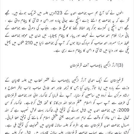
انہوں نے کہا آج ہم سب جماعت احمدیہ کے 123ویں جلسہ میں شریک ہوئے ہیں۔ مجھے
فخر ہے کہ یہ جماعت جو اتنے بڑے اسٹیج سے بھائی چارہ اور امن و شانتی کا پیغام دیتی ہے ،
مجھے اس اسٹیج پر کھڑے ہوکر چند الفاظ کہنے کا موقع ملا ہے۔ پنجاب کی دھرتی سے جماعت کے
بانی مرزا غلام احمد صاحب نے محبت اور پیار کا پیغام پھیلایا۔ مَیں لندن میں موجود جماعت کے
خلیفہ مرزا مسرور احمد صاحب کو مبارک دیتا ہوں کہ آپ کی جماعت دُنیا میں 210 ملکوں میں پھیل
چکی ہے اور دنیا میں شانتی و امن کا پیغام دے رہی ہے۔
(3)آرتُر ازگین بایوصاحب آف قرغزستان
قرغیزستان کے ایک احمدی آرتُر ازگین بایوصاحب نے مختصر خطاب میں جلسہ قادیان کے
وزٹ کے بارہ میں اپنا تأثر بیان کیا جس کا ترجمہ طاہر احمد طارق صاحب نائب ناظر اصلاح و
ارشاد مرکزیہ نے اُردو میں سامعین کو سنایا۔ آپ نے فرمایا کہ خاکسار اپنی اور جماعت قرغزستان
کی طرف سے آپ سب کو السلام علیکم ورحمۃ اللہ وبرکاتہٗ کا تحفہ پیش کرتاہے۔ خاکسار کو سن
2009ء میں جماعت احمدیہ میں شامل ہونے کی توفیق ملی۔خاکسار بہت خوش نصیب ہے کہ اللہ
تعالیٰ نے اس عاجز کو وقت کے امام اور احمدیت یعنی حقیقی اسلام کو ماننے کی توفیق عطا فرمائی۔
امسال جماعت احمدیہ قرغزستان سے چھ افراد کو جلسہ سالانہ قادیان میں شمولیت کی توفیق ملی ہے۔
گزشتہ سات سالوں سے احبابِ جماعت قرغزستان جلسہ سالانہ قادیان میں شامل ہوکر جلسہ سے