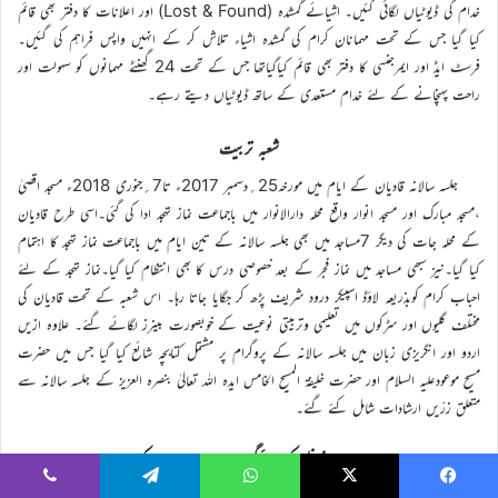
خدام کی ڈیوٹیاں لگائی گئیں۔ اشیائے گمشدہ (Lost & Found) اور اعلانات کا دفتر بھی قائم
کیا گیا جس کے تحت مہمانان کرام کی گمشدہ اشیاء تلاش کر کے انہیں واپس فراہم کی گئیں۔
فرسٹ ایڈ اور ایمرجنسی کا دفتر بھی قائم کیاگیاتھا جس کے تحت 24 گھنٹے مہمانوں کو سہولت اور
راحت پہنچانے کے لئے خدام مستعدی کے ساتھ ڈیوٹیاں دیتے رہے۔
شعبہ تربیت
جلسہ سالانہ قادیان کے ایام میں مورخہ25؍دسمبر 2017ء تا7؍جنوری 2018ء مسجد اقصیٰ
،مسجد مبارک اور مسجد انوار واقع محلہ دارالانوار میں باجماعت نماز تہجد ادا کی گئی۔اسی طرح قادیان
کے محلہ جات کی دیگر 7مساجد میں بھی جلسہ سالانہ کے تین ایام میں باجماعت نماز تہجد کا اہتمام
کیا گیا۔نیز سبھی مساجد میں نماز فجر کے بعد خصوصی درس کا بھی انتظام کیا گیا۔نماز تہجد کے لئے
احباب کرام کوبذریعہ لاؤڈ اسپیکر درود شریف پڑھ کر جگایا جاتا رہا۔ اس شعبہ کے تحت قادیان کی
مختلف گلیوں اور سڑکوں میں تعلیمی وتربیتی نوعیت کے خوبصورت بینرز لگائے گئے۔ علاوہ ازیں
اردو اور انگریزی زبان میں جلسہ سالانہ کے پروگرام پر مشتمل کتابچہ شائع کیا گیا جس میں حضرت
مسیح موعودعلیہ السلام اور حضرت خلیفۃ المسیح الخامس ایدہ اللہ تعالیٰ بنصرہ العزیز کے جلسہ سالانہ سے
متعلق زرّیں ارشادات شامل کئے گئے۔
بیت الدعا میں نوافل کی ادائیگی اور مقامات مقدسہ کی زیارت
Viber
Telegram
WhatsApp
X
Faceboo
ہر سال کی طرح امسال بھی ہندوستان اور دیگر ممالک سے آنے والے مہمانان کرام کے