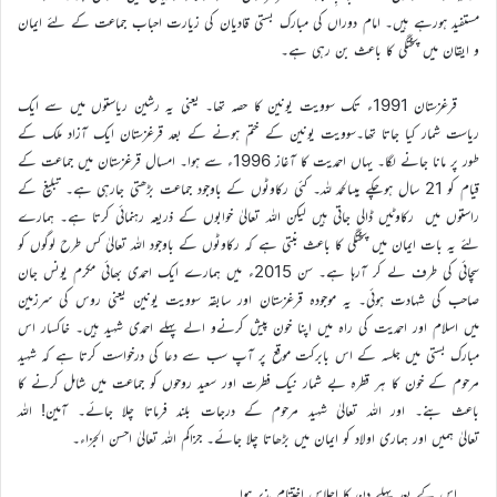
مستفید ہورہے ہیں۔ امام دوراں کی مبارک بستی قادیان کی زیارت احباب جماعت کے لئے ایمان
و ایقان میں پختگی کا باعث بن رہی ہے۔
قرغزستان 1991ء تک سوویت یونین کا حصہ تھا۔ یعنی یہ رشین ریاستوں میں سے ایک
ریاست شمار کیا جاتا تھا۔سوویت یونین کے ختم ہونے کے بعد قرغزستان ایک آزاد ملک کے
طور پر مانا جانے لگا۔ یہاں احمدیت کا آغاز 1996ء سے ہوا۔ امسال قرغزستان میں جماعت کے
قیام کو 21 سال ہوچکے ہیںالحمد للہ۔ کئی رکاوٹوں کے باوجود جماعت بڑھتی جارہی ہے۔ تبلیغ کے
راستوں میں رکاوٹیں ڈالی جاتی ہیں لیکن اللہ تعالیٰ خوابوں کے ذریعہ رہنمائی کرتا ہے۔ ہمارے
لئے یہ بات ایمان میں پختگی کا باعث بنتی ہے کہ رکاوٹوں کے باوجود اللہ تعالیٰ کس طرح لوگوں کو
سچائی کی طرف لے کر آرہا ہے۔ سن 2015ء میں ہمارے ایک احمدی بھائی مکرم یونس جان
صاحب کی شہادت ہوئی۔ یہ موجودہ قرغزستان اور سابقہ سوویت یونین یعنی روس کی سرزمین
میں اسلام اور احمدیت کی راہ میں اپنا خون پیش کرنےو الے پہلے احمدی شہید ہیں۔ خاکسار اس
مبارک بستی میں جلسہ کے اس بابرکت موقع پر آپ سب سے دعا کی درخواست کرتا ہے کہ شہید
مرحوم کے خون کا ہر قطرہ بے شمار نیک فطرت اور سعید روحوں کو جماعت میں شامل کرنے کا
باعث بنے۔ اور اللہ تعالیٰ شہید مرحوم کے درجات بلند فرماتا چلا جائے۔ آمین! اللہ
تعالیٰ ہمیں اور ہماری اولاد کو ایمان میں بڑھاتا چلا جائے۔ جزاکم اللہ تعالیٰ احسن الجزاء۔
اس کے بعد پہلے دن کا اجلاس اختتام پذیر ہوا۔