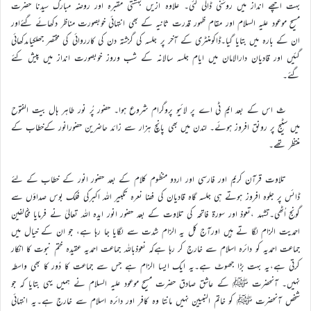
بہت اچھے انداز میں روشنی ڈالی گئی۔ علاوہ ازیں بہشتی مقبرہ اور روضہ مبارک سیدنا حضرت
مسیح موعود علیہ السلام اور مقام ظہور قدرت ثانیہ کے بھی انتہائی خوبصورت مناظر دکھائے گئےاور
ان کے بارہ میں بتایا گیا۔ڈاکومنٹری کے آخر پر جلسہ کی گزشتہ دن کی کارروائی کی مختصر جھلکیاںدکھائی
گئیں اور قادیان دارالامان میں ایام جلسہ سالانہ کے شب وروز خوبصورت انداز میں پیش کئے
گئے۔
ث اس کے بعد ایم ٹی اے پر لائیو پروگرام شروع ہوا۔ حضور پُر نور طاہر ہال بیت الفتوح
میں سٹیج پر رونق افروز ہوئے۔ لندن میں بھی پانچ ہزار سے زائد حاضرین حضورانور کےخطاب کے
منتظر تھے۔
تلاوت قرآن کریم اور فارسی اور اردو منظوم کلام کے بعد حضور انور کے خطاب کے لئے
ڈائس پر جلوہ افروز ہوتے ہی جلسہ گاہ قادیان کی فضا نعرہ تکبیر اللہ اکبرکی فلک بوس صداؤں سے
گونج اُٹھی۔تشہد ،تعوذ اور سورة فاتحہ کی تلاوت کے بعد حضور انور ایدہ اللہ تعالیٰ نے فرمایا مخالفین
احمدیت الزام لگا تے ہیں اورآج کل یہ الزام شدت سے لگایا جا رہا ہے، جو ان کے خیال میں
جماعت احمدیہ کو دائرہ اسلام سے خارج کر رہا ہےکہ نعوذباللہ جماعت احمدیہ عقیدہ ختم نبوت کا انکار
کرتی ہے،یہ بہت بڑا جھوٹ ہے۔یہ ایک ایسا الزام ہے جس سے جماعت کا دُور کا بھی واسطہ
نہیں۔ آنحضرت ﷺ کے عاشق صادق حضرت مسیح موعود علیہ السلام نے ہمیں یہی بتایا کہ جو
شخص آنحضرت ﷺ کو خاتم النبیین نہیں مانتا وہ کافر اور دائرہ اسلام سے خارج ہے۔یہ انتہائی