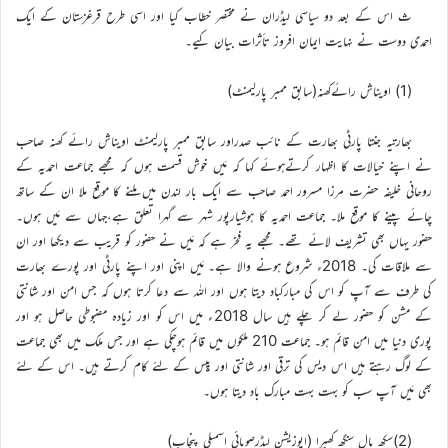
ث اس کے بعد دو سیاسی لیڈران نے مختصر خطاب کیا اور اسی طرح قرغزستان کے ایک
احمدی دوست نے نہایت ایمان افروز تأثرات بیان کیے۔
(1) اویناش رائےکھنہ(سابق ممبر پارلیمنٹ)
بھارتیہ جنتا پارٹی بھارت کے نائب صدراور سابق ممبر پارلیمنٹ اویناش رائے کھنہ صاحب
نے اپنے خیالات کا اظہار کرتےہوئے کہا کہ مَیں خوش قسمت ہوں کہ مجھے جماعت احمدیہ کے
روحانی خلیفہ حضرت مرزا مسرور احمد صاحب سے ایک بار لندن میں ملنے کا موقع ملا ان کے ساتھ
چائے پینے کا موقع ملا۔ جماعت احمدیہ کا ہوشیارپور شہر سے گہرا تعلق ہے،جہاں سے مَیں ہوں۔
حضور یہاں بھی تشریف لائے تھے۔ مجھے یہ فخر ہے کہ مَیں نے حضور کو قریب سے دیکھا اور ان
سے ملاقات کی۔ 2018ء شروع ہونے والا ہے۔ مَیں اپنی اور اپنے پارٹی اور پورے بھارت
کی طرف سے آپ کو اس کی مبارکباد دیتا ہوں اور اللہ سے دعا کرتا ہوں کہ جس امن اور شانتی
کے مشن کو حضور لے کر چلے ہیں سال 2018ء میں اس کو اور زیادہ مضبوطی حاصل ہو اور
پوری دنیا میں امن قائم ہو۔ جماعت 210 ملکوں میں قائم ہوچکی ہے اور جس ملک میں بھی جماعت
کے لوگ رہتے ہیں اس دیس کی ترقی اور شانتی اور پِیس کے لئے کام کرتے ہیں۔ اس کے لئے
بھی مَیں آپ سب کو بہت بہت مبارک باد دیتا ہوں۔
(2)سکھ پال سنگھ کھیرا (اپوزیشن لیڈرصوبائی اسمبلی پنجاب)