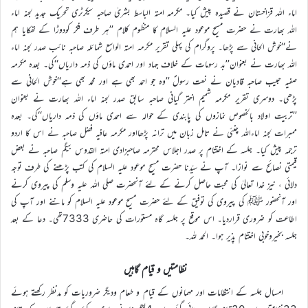
اماء اللہ قزاخستان نے قصیدہ پیش کیا۔ مکرمہ امتہ الباسط بشریٰ صاحبہ سیکرٹری تحریک جدید لجنہ اماء
اللہ بھارت نے حضرت مسیح موعود علیہ السلام کا منظوم کلام ’’ہر طرف فکر کودوڑا کے تھکایا ہم
نے‘‘خوش الحانی سے پڑھا۔ پروگرام کی پہلی تقریر مکرمہ امتہ الواسع شمائلہ صاحبہ نائب صدر لجنہ اماء
اللہ بھارت نے بعنوان’’بد رسومات کے خلاف جہاد اور احمدی ماؤں کی ذمہ داریاں‘‘کی۔ بعدہ مکرمہ
صفیہ حبیب صاحبہ قادیان نے نعت رسولؐ ’’وہ جو احمد بھی ہے اور محمد بھی ہے‘‘خوش الحانی سے
پڑھی۔ دوسری تقریر مکرمہ شمیم اختر گیانی صاحبہ سابق صدر لجنہ اماء اللہ بھارت نے بعنوان
’’تربیت اولاد بالخصوص نمازوں کی پابندی کے حوالہ سے احمدی ماؤں کی ذمہ داریاں‘‘کی۔ بعدہ
ممبرات لجنہ اماءاللہ چنئی نے تامل زبان میں ترانہ پڑھااور مکرمہ عافیہ فضل صاحبہ نے اس کا اردو
ترجمہ پیش کیا۔ جلسہ کے اختتام پر صدر اجلاس محترمہ صاحبزادی امتہ القدوس بیگم صاحبہ نے بعض
قیمتی نصائح سے نوازا۔ آپ نے سیّدنا حضرت مسیح موعود علیہ السلام کی کتب پڑھنے کی طرف توجہ
دلائی ، نیز خدا تعالیٰ کی محبت حاصل کرنے کے لئے آنحضرت صلی اللہ علیہ وسلم کی پیروی کرنے
اور آنحضور ﷺ کی پیروی کی توفیق کے لئے حضرت مسیح موعود علیہ السلام کو ماننے اور آپ کی
اطاعت کو ضروری قراردیا۔ اس موقع پر جلسہ گاہ مستورات کی حاضری 7333تھی۔ دعا کے بعد
جلسہ بخیروخوبی اختتام پذیر ہوا۔ الحمد للہ۔
نظامتیں و قیام گاہیں
امسال جلسہ کے انتظامات اور مہمانوں کے قیام و طعام ودیگر ضروریات کو مدنظر رکھتے ہوئے