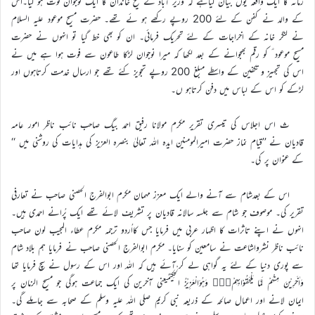
زمانہ کا ایک واقعہ یوں بیان کیاہے کہ وزیر آباد کے شیخ خاندان کا ایک نوجوان فوت ہو گیا۔اس
کے والد نے کفن کے لئے 200 روپے رکھے ہو ئے تھے۔ حضرت مسیح موعود علیہ السلام
نے لنگر خانہ کے اخراجات کے لئے تحریک فرمائی۔ ان کو بھی خط گیا تو انہوں نے حضرت
مسیح موعود ؑ کو رقم بھجوانے کے بعد لکھا کہ میرا نوجوان لڑکا طاعون سے فوت ہوا ہے میں نے
اس کی تجہیز و تکفین کے واسطے مبلغ 200 روپے تجویز کئے تھے جو ارسال خدمت کرتاہوں اور
لڑکے کو اس کے لباس میں دفن کرتاہو ں۔
ث اس اجلاس کی تیسری تقریر مکرم مولانا رفیق احمد بیگ صاحب نائب ناظر امور عامہ
قادیان نے ’’قیام نماز حضرت امیرالمومنین ایدہ اللہ تعالیٰ بنصرہ العزیز کی ہدایات کی روشنی میں ‘‘
کے عنوان پر کی۔
اس کے بعدشام سے آنے والے ایک معزز مہمان مکرم ابوالفرج الحصنی صاحب نے تعارفی
تقریر کی۔ موصوف جو شام سے جلسہ سالانہ قادیان پر تشریف لائے تھے ایک پُرانے احمدی ہیں۔
انہوں نے اپنے تاثرات کا اظہار عربی میں فرمایا جس کااُردو ترجمہ مکرم عطاء المجیب لون صاحب
نائب ناظر نشرواشاعت نے سامعین کو سنایا۔ مکرم ابوالفرج الحصنی صاحب نے فرمایا ہم بلاد شام
سے پوری دنیا کے لئے یہ گواہی لے کر آئے ہیں کہ اللہ اور اس کے رسول نے سچ فرمایا تھا
وَاٰخَرِيْنَ مِنْہُمْ لَمَّا يَلْحَقُوْابِہِمْ۝۰ۭ وَہُوَالْعَزِيْزُ الْحَكِيْمُیعنی آخرین کی ایک جماعت ہوگی جو مسیح الزمان پر
ایمان لانے اور اعمال صالحہ کے ذریعہ نبی کریم صلی اللہ علیہ وسلم کے صحابہ سے جاملے گی۔