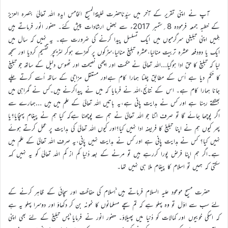
آپ نے اپنی تقریر کے آخر میں سیّدناحضرت خلیفۃالمسیح الخامس ایدہ اللہ تعالیٰ بنصرہ العزیز
کے خطبہ جمعہ فرمودہ 8؍ستمبر 2017ء سے بعض ارشادات پیش کئے۔ حضور انور فرماتے ہیں
ہمیں اپنی تبلیغی سرگرمیوں میں ایک تسلسل پیدا کرنے کی ضرورت ہے۔ یہ نہیں کہ سال میں
ایک یا دودفعہ عشرہ تربیت منالیا،عشرہ تبلیغ منالیا،سڑکوں پر کھڑے ہوکر لٹریچر تقسیم کردیا اور سمجھ
لیا کہ تبلیغ کا حق ادا ہوگیا…اللہ تعالیٰ نے حکمت اور اچھی نصیحت اور ٹھوس دلیل کے ساتھ جو تبلیغ
کا حُکم دیا ہے اُس کے مطابق چلنا ہمارا کام ہےاور مستقل مزاجی کے ساتھ اُسے کرتے چلے
جانا ہمارا کام ہے۔ اس کے نتائج،اللہ نے فرمایا کہ میں نے پیداکرنے ہیں۔کس نے گمراہی میں
بھٹکتے رہنا ہے اور کس نے ہدایت پانی ہے،یہ باتیں اللہ تعالیٰ کے علم میں ہیں …ہمارے سے
اگر پوچھا جائے گا تو صرف اتنا جو اللہ تعالیٰ نے ہم سے پوچھنا ہےکہ کیا ہم نے پیغام پہنچایا؟یا
پھر کیوں ہم نے اپنا تبلیغ کا فریضہ ادا نہیں کیا؟اور کیوں اللہ تعالیٰ کی ہدایت پر عمل کرتے ہوئے
نہیں کیا؟ کس نے ہدایت پانی ہے اور کس نے ہدایت نہیں پانی،یہ صرف اللہ تعالیٰ کے علم میں
ہے۔اگر ہم اپنا فرض پورا کررہے ہیں تو مرنے کے بعد دُنیا کم از کم اللہ تعالیٰ کو یہ نہیں کہہ
سکتی کہ ہمیں تو اسلام کا پیغام ملا ہی نہیں تھا۔
حضرت مسیح موعود علیہ السلام فرماتے ہیں اسلام کی حفاظت اور سچائی کے ظاہر کرنے کے
لئے سب سے اوّل تو وہ پہلو ہے کہ تم سچے مسلمانوں کا نمونہ بن کر دکھاؤ اور دوسرا پہلو یہ ہے
کہ اسکی خوبیوں اور کمالات کو دُنیا میں پھیلاؤ۔ حضور انور نے فرمایا پس تبلیغ کے لئے بھی اپنی