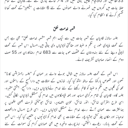
33نظامتیں اور 30قیام گاہیں بنائی گئیں اور 4لنگر خانے جاری کئے گئے۔قادیان کے تمام
حلقہ جات میں گھروں میں ٹھہرنے والے مہمانوں کے لئے 6 مقامات پر ’’فیملیز‘‘کے تحت کھانا
تقسیم کرنے کا انتظام کیا گیا۔
شعبہ خدمت خلق
جلسہ سالانہ قادیان کے شعبہ جات میں سے ایک اہم شعبہ ’’شعبہ خدمت خلق‘‘ بھی ہے جس
کے تحت بنیادی طور پر نظم و ضبط اور حفاظتی ڈیوٹیاں دی جاتی ہیں۔امسال اس شعبہ کے تحت
ڈیوٹی دینے کے لئے ہندوستان کے مختلف صوبہ جات سے 683 خدام رضاکاران اور 55 صف
دوم کے انصار صاحبان تشریف لائے۔
اس شعبہ کے تحت جلسہ سالانہ میں شامل ہونے والے ہر مہمان کو ’’جلسہ رجسٹریشن کارڈ‘‘
تصویر اور مخصوص بارکوڈ کے ساتھ ایشو کیا گیا۔ نمازوں کے اوقات میں دارالمسیح کے راستوں اور
محلہ کی گلیوں میں نظم و ضبط کو قائم رکھنے کے لئے خدام نےڈیوٹیاں دیں۔ دارالمسیح، بہشتی مقبرہ،
جلسہ گاہ، قادیان کی تمام مرکزی مساجد اور جملہ قیامگاہوں میں خدام کی مستقل ڈیوٹیاں لگائی گئیں۔
اسی طرح القرآن نمائش، النور نمائش، مخزن التصاویر، نمائش ہیومینٹی فرسٹ جیسی جگہوں پر
جہاںکثرت سے مہمان آتے رہے خدام نے مستقل ڈیوٹیاں دیں۔ اسی طرح امسال دارالبیعت
لدھیانہ اور مکان چلّہ کشی ہوشیارپور کے مقامات پر بھی خدام کو ڈیوٹیوں پر متعین کیا گیا۔ اس شعبہ
کے تحت بارڈر، ریلوے اسٹیشن، ایئرپورٹ وغیرہ میں بھی مہمانان کرام کی سہولت کے لئے