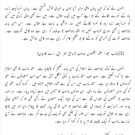
انہوں نے کہا کہ میں یہاں پہلی مرتبہ آیا ہوں یہ میری خوش قسمتی ہے۔ یہاں انسانیت زندہ
باد کے نعرے لگائے گئے جو اپنے آپ میں ایک مثال ہے۔ میں نے کبھی اپنی زندگی میں کسی
کو انسانیت زندہ باد کا نعرہ لگاتے نہیں سنا۔ واقعی یہ بات بے مثال ہے۔ اس امن پسند
جماعت پر کبھی سورج غروب نہیں ہو سکتا۔جماعت جو جدوجہد کر رہی ہے وہ قابل تعریف ہے۔
جماعت نفرت کی آندھی کو روکنے کا جو عظیم کام کر رہی ہے وہ قابل ستائش ہے۔
(3)جناب سیو ا سنگھ سیکھواں صاحب (سابق ایم. ایل. اے قادیان)
انہوں نے کہاکہ جماعت نے اسلام کی امن پسند تعلیم کو پھیلایا ہے۔ سکھ مذہب کا بھی اسلام
سے بڑا گہرا تعلق ہے۔ جب جب سکھ مذہب پر کوئی مشکل آئی ہے تب تب مسلمانوں نے سکھ
گوروئوں کا ساتھ دیا ہے۔ سکھ مذہب میں اس کی بے شمار مثالیں موجود ہیں ۔ گورو گوبند سنگھ جی
کو کئی مرتبہ مسلمانوں نے مدد دی۔ ان دونوں مذاہب کا آپس میں بہت زیادہ پیار ہے۔ ہر مندر
صاحب جو سکھوں کی مقدس جگہ ہے اس کی بنیاد ایک مسلمان نے رکھی تھی تا کہ آپسی بھائی
چارہ اور انسانیت کو بڑھاوا مل سکے۔جماعت جو امن شانتی پیار محبت کا پیغام دنیا بھر میں پھیلا
رہی ہے وہ قابل تعریف ہے اس جلسہ کی جتنی بھی تعریف کی جائے کم ہے۔ جماعت نے آج
سارے مذاہب کو ایک پلیٹ فارم پر لا کر کھڑا کر دیا ہے۔