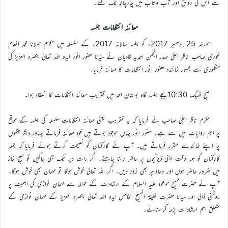
سے اس کی رونق اور آب وتاب میں چارچاند لگ گئے۔
معائنہ انتظامات جلسہ
مورخہ 25؍دسمبر 2017ء کو جلسہ سالانہ 2017ء کے سلسلہ میں مکرم مولانا محمد انعام
غوری صاحب ناظر اعلیٰ صدر انجمن احمدیہ قادیان نے سیّدنا حضور انور ایدہ اللہ تعالیٰ بنصرہ العزیز کی
منظوری سے بطور نمائندہ حضور انور انتظامات کا معائنہ فرمایا۔
صبح ٹھیک 10:30بجے جلسہ گاہ بوستان احمد میں تقریب معائنہ انتظامات کا انعقاد ہوا۔
مکرم ناظر اعلیٰ صاحب نے فرمایا کہ یہ تقریب یعنی معائنہ انتظامات سلسلہ کی جلسہ کے موقع
پر اہم روایات میں سے ہے۔ حضور انور جہاں موجود ہوتے ہیں خود معائنہ فرماتے ہیںاور دیگر جگہوں
پر اپنے نمائندے مقرر فرماتے ہیں۔ آپ نے کارکنان کو نصیحت کرتے ہوئے فرمایا کہ جملہ
کارکنان کو ہمہ وقت اپنی ڈیوٹیوں پر حاضر رہنا چاہئے۔ اگر رات دیر تک بھی جاگیں تو صبح نماز
میں ضرور حاضر ہوں اور دعاؤںپر بھی زور دیں۔ اگر اللہ تعالیٰ خوش ہوگا تو مہمان بھی خوش ہوگا۔
آپ نے حضرت مسیح موعود علیہ السلام کے ارشادات کے حوالہ سے مہمان نوازی کی اہمیت پر
روشنی ڈالی اور سیدنا حضرت خلیفۃ المسیح الخامس ایدہ اللہ تعالیٰ بنصرہ العزیز کے مہمان نوازی کے
متعلق اہم ارشادات پڑھ کر سنائے۔