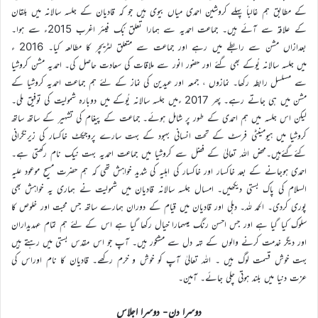
کے مطابق ہم غالباً پہلے کروشین احمدی میاں بیوی ہیں جو کہ قادیان کے جلسہ سالانہ میں بلقان
کے علاقہ سے آئے ہیں۔ جماعت احمدیہ سے ہمارا تعلق بُک فیئر اغرب 2015ء سے ہوا۔
بعدازاں مشن سے رابطے میں رہے اور جماعت سے متعلق لٹریچر کا مطالعہ کیا۔ 2016 ء
میں جلسہ سالانہ یُوکے بھی گئے اور حضور انور سے ملاقات کی سعادت حاصل کی۔ احمدیہ مشن کروشیا
سے مسلسل رابطہ رکھا۔ نمازوں ، جمعہ اور عیدین کی نماز کے لئے ہم جماعت احمدیہ کروشیا کے
مشن میں ہی جاتے رہے۔ پھر 2017 ءمیں جلسہ سالانہ یُوکے میں دوبارہ شمولیت کی توفیق ملی۔
لیکن اس جلسہ میں ہم احمدی کے طور پر شامل ہوئے۔ جماعت کے پیغام کی تشہیر کے ساتھ ساتھ
کروشیا میں ہیومینٹی فرسٹ کے تحت انسانی بہبود کے بہت سارے پروجیکٹ خاکسار کی زیرنگرانی
کئےگئےہیں۔محض اللہ تعالیٰ کے فضل سے کروشیا میں جماعت احمدیہ بہت نیک نام رکھتی ہے۔
احمدی ہوجانے کے بعد خاکسار اور خاکسار کی اہلیہ کی شدید خواہش تھی کہ ہم حضرت مسیح موعود علیہ
السلام کی پاک بستی دیکھیں۔ امسال جلسہ سالانہ قادیان میں شمولیت نے ہماری یہ خواہش بھی
پوری کردی۔ الحمد للہ۔ دہلی اور قادیان میں قیام کے دوران ہمارے ساتھ جس محبت اور خلوص کا
سلوک کیا گیا ہے اور جس احسن رنگ میںہمارا خیال رکھا گیا ہے اس کے لئے ہم تمام عہدیداران
اور دیگر خدمت کرنے والوں کے تہہ دل سے مشکور ہیں۔ آپ جو اس مقدس بستی میں رہتے ہیں
بہت خوش قسمت لوگ ہیں ۔ اللہ تعالیٰ آپ کو خوش و خرم رکھے۔ قادیان کا نام اوراس کی
عزت دنیا میں بلند ہوتی چلی جائے۔ آمین۔
دوسرا دن- دوسرا اجلاس