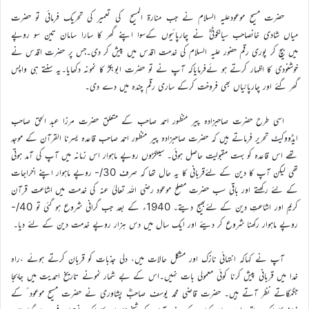
حضرت مسیح موعودعلیہ السلام نے جب منارۃ المسیح کی تعمیر کی تحریک فرمائی تو حضرت
میاں شادی خانصاحب سیالکوٹیؓ نے چارپائیوں کےسوا اپنے گھر کا سارا سامان تین سو روپے
میں بیچ کر پوری رقم حضور علیہ السلام کی خدمت اقدس میں پیش کر دی۔جس پر حضرت اقدس نے
خوشنودی کا اظہار کرتے ہو ئےفرمایاکہ آپ نے تو حضرت ابوبکرؓ کا نمونہ دکھایا۔یہ سنتے ہی واپس
گھر گئے اور چارپائیاں بھی فروخت کرکے ساری رقم چندہ میں دے دی۔
اسی طرح حضرت صاحبزادہ پیر منظور احمد صاحب کے متعلق حضرت مرزا عبد الحق صاحب
ایڈووکیٹ تحریر فرماتے ہیں کہ حضرت صاحبزادہ پیر منظور احمد صاحب قاعدہ یسرنا القرآن کے موجد
تھے اس قاعدہ کو بہت مقبولیت حاصل ہوئی۔ سینکڑوں روپے ماہوار اس زمانہ میں آپ کی آمد ہوتی
تھی لیکن آپ کا دین کے لئےقربانی کا یہ حال تھا کہ صرف 30/- روپے ماہوار اپنے اخراجات
کے لئے رکھتے اور باقی سب حضرت مصلح موعود رضی اللہ تعالیٰ عنہ کی خدمت میں اشاعت قرآن
کریم اور اشاعتِ دین کے لئےبھیج دیتے۔ 1940ء کے بعد جب گرانی شروع ہو گئی تو 40/-
روپے ماہوار رکھنا شروع کر دیئے اور ایک سال میں دس ہزار روپے خدمت دین کے لئے دیا۔
آپ نے کہاکہ انتہائی نازک اور مشکل حالات میں، دلی جذبات کو قربان کرتے ہوئے ،راہ
خدا میں قربانی پیش کرنا کوئی معمولی بات نہیں۔اس کے بے شمار نمونے تاریخ احمدیت میں جابجا
جگمگاتے نظر آتے ہیں۔ حضرت قاضی محمد یوسف صاحبؓ پشاوری نے حضرت مسیح موعود ؑ کے