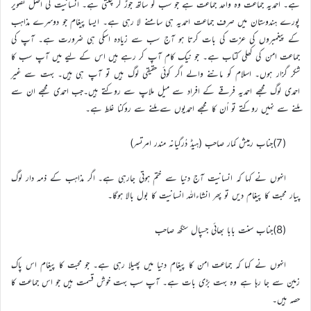
ہے۔ احمدیہ جماعت وہ واحد جماعت ہے جو سب کو ساتھ جوڑ کر چلتی ہے۔ انسانیت کی اصل تصویر
پورے ہندوستان میں صرف جماعت احمدیہ ہی سامنے لا رہی ہے۔ ایسا پیغام جو دوسرے مذاہب
کے پیغمبروں کی عزت کی بات کرتا ہو آج سب سے زیادہ اسکی ہی ضرورت ہے۔ آپ کی
جماعت امن کی کھلی کتاب ہے۔ جو نیک کام آپ کر رہے ہیں اس کے لیے میں آپ سب کا
شکر گزار ہوں۔ اسلام کو ماننے والے اگر کوئی حقیقی لوگ ہیں تو آپ ہی ہیں۔ بہت سے غیر
احمدی لوگ مجھے احمدیہ فرقے کے افراد سے میل ملاپ سے روکتے ہیں۔جب احمدی مجھے ان سے
ملنے سے نہیں روکتے تو اُن کا مجھے احمدیوں سے ملنے سے روکنا غلط ہے۔
(7)جناب رمیش کمار صاحب (ہیڈ دُرگیانہ مندر امرتسر)
انہوں نے کہا کہ انسانیت آج دنیا سے ختم ہوتی جارہی ہے۔ اگر مذاہب کے ذمہ دار لوگ
پیار محبت کا پیغام دیں تو پھر انشاءاللہ انسانیت کا بول بالا ہوگا۔
(8)جناب سنت بابا بھائی جسپال سنگھ صاحب
انہوں نے کہا کہ جماعت امن کا پیغام دنیا میں پھیلا رہی ہے۔ جو محبت کا پیغام اس پاک
زمین سے جا رہا ہے وہ بہت بڑی بات ہے۔ آپ سب بہت خوش قسمت ہیں جو اس جماعت کا
حصہ ہیں۔