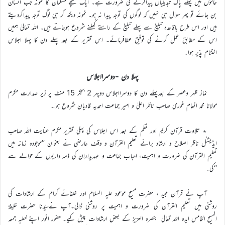
حالتوں میں پہلے پاک تبدیلیاں پیداکرنے کی ضرورت ہے۔ ایک سچے مسلمان کا نمونہ جب انسان
بن جائے تو پھر سوال ہی نہیں کہ لوگوں کی توجہ پیدا نہ ہو۔ نمونہ دیکھ کر ہی لوگ توجہ پیداکردیتے
ہیں اور اس طرح باقاعدہ تبلیغ سے پہلے تبلیغ کے راستے کُھلنے شروع ہوجاتے ہیں۔ اللہ تعالیٰ ہمیں
اس کے مطابق عمل کرنے کی توفیق عطافرمائے۔ اس تقریر کے بعد پہلے دن کا پہلا اجلاس
اختتام پذیر ہوا۔
پہلا دن -دوسرااجلاس
نماز ظہر وعصر کے بعدپہلے دن کا دوسرااجلاس دوپہر 2 بجکر 15 منٹ پر زیر صدارت مکرم
مولانا محمد انعام غوری صاحب ناظر اعلیٰ و امیر جماعت احمدیہ قادیان شروع ہوا۔
٭ تلاوت قرآن کریم اور نظم کے بعد اس اجلاس کی پہلی تقریر مکرم عنایت اللہ صاحب
ایڈیشنل ناظر اصلاح و ارشاد برائے تعلیم القرآن و وقف عارضی نے بعنوان ’’موجودہ زمانہ میں
تعلیم القرآن کی ضرورت و اہمیت، احباب جماعت و عہدیداران کی ذمہ داریوں کے حوالے سے
‘‘کی۔
آپ نے قرآن مجید ، حضرت مسیح موعود علیہ السلام اور خلفائے کرام کے ارشادات کی
روشنی میں تعلیم القرآن کی ضرورت و اہمیت پر روشنی ڈالی۔آپ نےسیّدنا حضرت خلیفۃ
المسیح الخامس ایدہ اللہ تعالیٰ بنصرہ العزیز کے بعض ارشادات پیش کیے۔ حضور انور اپنے خطبہ جمعہ