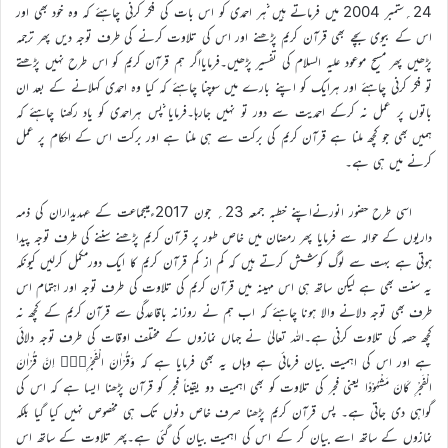
24؍ستمبر 2004 میں فرماتے ہیں ہر احمدی کو اس بات کی فکر کرنی چاہئے کہ وہ خود بھی اور
اس کے بیوی بچے بھی قرآن کریم پڑھنے اور اس کی تلاوت کرنے کی طرف توجہ دیں پھر ترجمہ
پڑھیں پھر مسیح موعود علیہ السلام کی تفسیر پڑھیں۔فرمایااگر ہم قرآن کریم کو اس طرح نہیں پڑھتے
تو فکر کرنی چاہئے اور ہرایک کو اپنے بارے میں سوچنا چاہئے کہ کیا وہ احمدی کہلانے کے بعد ان
باتوں پر عمل نہ کرکے احمدیت سے دور تو نہیں جارہا۔فرمایا پس ہراحمدی کو یاد رکھنا چاہئے کہ
ہمیں بھی جو کچھ ملنا ہے قرآن کریم کی برکت سے ہی ملنا ہے اور برکت اس کے احکام پر عمل
کرنے میں ہی ہے۔
اسی طرح حضور انورنےاپنے خطبہ جمعہ 23؍ جون 2017ءمیںجماعت کے عہدیداران کی ذمہ
داریوں کے حوالہ سے فرمایا پھر رمضان میں خاص طور پر قرآن کریم پڑھنے سننے کی طرف توجہ پیدا
ہوتی ہے بہت سے لوگ کوشش کرتے ہیں کہ کم از کم قرآن کریم کا ایک دورمکمل کرلیں کیونکہ
یہ سنت بھی ہے لیکن ساتھ ہی اس مہینہ میں قرآن کریم کی تلاوت کی طرف توجہ اور اہتمام اس
طرف بھی توجہ دلانے والا ہونا چاہئے کہ اب ہم نے روزانہ باقاعدگی سے قرآن کریم کے کچھ نہ
کچھ حصہ کی تلاوت کرنی ہے۔اللہ تعالیٰ نے جہاں نمازوں کے مختلف اوقات کی طرف توجہ دلائی
ہے اور اس کی اہمیت بیان فرمائی ہے وہاں یہ بھی فرمایا ہے کہ وَقُرْاٰنَ الْفَجْرِ۝۰ۭ اِنَّ قُرْاٰنَ
الْفَجْرِ كَانَ مَشْہُوْدًا یعنی فجر کی تلاوت کو بھی اہمیت دو یقیناً فجر کو قرآن پڑھنا ایسا ہے کہ اس کی
گواہی دی جاتی ہے۔ پس قرآن کریم پڑھنا صرف خاص دنوں تک ہی مخصوص نہیں کیا گیا بلکہ
نمازوں کے ساتھ اسے بیان کر کے اس کی اہمیت بیان کی گئی ہے۔پھر تلاوت کے ساتھ اس