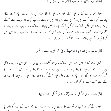
(4)جناب تیکشن سود صاحب (سینئر لیڈر بی.جے.پی )
معزز مہمان نے کہا کہ میں پہلے بھی جلسہ میں آ چکا ہوں۔ یہاں سارے پیار محبت بھائی
چارے کی بات کرتے ہیں۔ آ ج کے اس دور میں سارے مذاہب ایک دوسرے سے آگے
بڑھنا چاہتے ہیں لیکن انسانیت کو کوئی آگے بڑھانا نہیں چاہتا۔ انسانیت وہ مذہب ہے جو پیار کا
حکم دیتا ہے۔ محبت سب سے نفرت کسی سے نہیں کا نعرہ انسانیت کا نعرہ ہے۔ دنیا میں امن
کو قائم کرنے میں جماعت بہت بڑا کردار ادا کر رہی ہے۔
(5)جناب راج کمار ویرکا صاحب( سابق ایم. ایل. اے امرتسر)
انہوں نے کہا کہ اس جلسہ میں انسانیت کی جو تعلیمات بیان کی جار ہی ہیں وہ بہت اعلیٰ
ہیں۔ آپ جو انسانیت کا پیغام دے رہے ہیں وہ سب سے بڑا پیغام ہے۔ میں آپ سب کا
شکر گزار ہوں جو مجھے اس پیار بھرے ماحول میں آنے کی دعوت دی۔ میں انسانیت کی خدمت
کے لیے آپ سب کا شکر گزار ہوں۔
(6)جناب سوامی سوشیل صاحب(کنوینر انٹر نیشنل دھرم دہلی)
انہوں نے کہا کہ آپ جو نعرے لگا رہے ہیں ان نعروں نے ہم سب کے دل کو چھو لیا