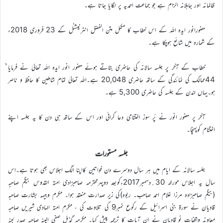
ظالمانہ اور جاہلانہ الزام ہے جو جماعت احمدیہ پر لگایا جاتا ہے۔
حضورانور ایدہ اللہ کے اس خطاب کا مکمل متن الفضل انٹرنیشنل کے 23 فروری 2018ء
کے شمارہ میں شائع ہوچکا ہے۔
44ممالک کی نمائندگی کے ساتھ حاضری 20,048 ہے۔اللہ تعالیٰ تمام شاملین کا حافظ و ناصر
ہو۔یہاں لندن کے جلسہ کی حاضری 5,300 ہے۔
آخر پر حضور انور نے پُر سوز اختتامی دعا کرائی اور اس کے ساتھ ہی دن کا یہ جلسہ اپنے
اختتام کوپہنچا۔
جلسہ مستورات
جلسہ سالانہ کے ایام میں ہر سال دوسرے دن خواتین کااپنا الگ اجلاس بھی ہوتا ہے۔اس
سال یہ اجلاس مورخہ 30؍دسمبر2017ءکوبعد دوپہرمحترمہ صاحبزادی امتہ القدوس بیگم صاحبہ
(بیگم صاحبزادہ مرزا غلام احمد صاحب۔ ربوہ)کی زیر صدارت منعقد ہوا۔ مکرم وجیہہ بشارت صاحبہ
قادیان نے سورۃ بنی اسرائیل کے رکوع نمبر9 کی تلاوت کی ، مکرم امتہ الہادی شیریں صاحبہ
معاونہ واقفات نو قادیان نے ان آیات کا ترجمہ پیش کیا۔ مکرمہ گذیل صفی الینہ صاحبہ صدر لجنہ