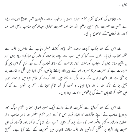
ہوں ۔
ث اجلاس کی تیسری تقریر مکرم مولانا اسفند یا ر منیب صاحب انچارج شعبہ تاریخ احمدیت ربوہ
نے ’’سیرت حضرت امام حسین رضی اللہ عنہ اور حضرت مولوی عبدالرحمن صاحب رضی اللہ عنہ
آف افغانستان‘‘کے موضوع پر کی۔
ث اس کے بعد جناب ترپت راجندر سنگھ باجوہ کیبنٹ منسٹر پنجاب نے حاضرین جلسہ سے
مختصر خطاب فرمایا۔ انہوں نے کہا کہ مَیں سب سے پہلے جماعت کو جلسہ کی مبارکباد دیتا ہوں اور
یہ یقین دلاتا ہوں کہ پنجاب گورنمنٹ ہمیشہ جماعت کے ساتھ تعاون کرے گی۔ دُنیا کو اس چیز کی
ضرورت ہے کہ حضرت مرزا مسرور احمد کے پیروکار بڑھتے جائیں، تبھی دُنیا میں قتل و غارت بند
ہوسکتی ہے اور امن و امان کے ساتھ لوگ رہ سکتے ہیں۔ اللہ کرے کہ تمام دنیا میں جماعت احمدیہ
پھیل جائے تاکہ جلد از جلد دنیا میںپیار و محبت کی فضا قائم ہوجائے۔ آخر پر انہوں نے کہا کہ
مَیں حضور کو قادیان آنے کی پُرخلوص دعوت دیتا ہوں۔
ث اس کے بعد کروشیا سے تشریف لانے والے ایک معزز احمدی مہمان مکرم سیاگ مودا
بیوووِچ صاحب نے اپنے تأثرات کا اظہار فرمایا جس کا اُردو ترجمہ مکرم مظفر احمد ناصر صاحب ناظر
اصلاح وارشاد مرکزیہ وافسر جلسہ گاہ نے پڑھ کر سنایا۔ آپ نے بتایا کہ خاکساراور خاکسار کی اہلیہ
سمیت چار افراد پر مشتمل کروشین وفد جلسہ سالانہ قادیان میں شمولیت کے لئے آیا ہے۔ تحقیق