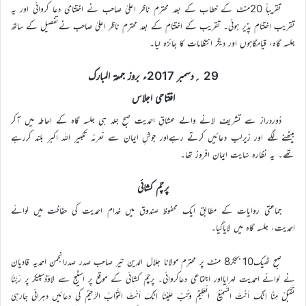
تقریباً 20منٹ کے خطاب کے بعد محترم ناظر اعلیٰ صاحب نے اختتامی دعا کروائی اور یہ
تقریب اختتام پذیر ہوئی۔ تقریب کے اختتام کے بعد محترم ناظر اعلیٰ صاحب نےتفصیل کے ساتھ
جلسہ گاہ، قیامگاہوں اور دیگر انتظامات کا جائزہ لیا۔
29 ؍دسمبر 2017ء بروز جمعۃ المبارک
افتتاحی اجلاس
دُوردراز سے تشریف لانے والے عشاقِ احمدیت صبح جلد ہی جلسہ گاہ کے احاطہ میں آکر
بیٹھنے لگے اور زیرلب دعائیں کرتے رہےاور جوشِ ایمان سے نعرئہ تکبیر اللہ اکبر بلند کررہے
تھے۔ یہ نظارہ نہایت ایمان افروز تھا۔
پرچم کشائی
جماعتی روایات کے مطابق ایک محفوظ صندوق میں خدام احمدیت کی حفاظت میں لوائے
احمدیت، جلسہ گاہ میں لایاگیا۔
صبح ٹھیک10 بجکر8 منٹ پر محترم مولانا جلال الدین نیّر صاحب صدر صدرانجمن احمدیہ قادیان
نے لوائے احمدیت لہرایااور اجتماعی دعاکروائی۔ پرچم کشائی کے موقع پر اسٹیج سے لاؤڈسپیکر پر رَبَّنَا
تَقَبَّلْ مِنَّا اِنَّکَ اَنْتَ السَّمِیْعُ الْعَلِیْمُ وَتُبْ عَلَیْنَا اِنَّکَ اَنْتَ التَّوَّابُ الرَّحِیْمُ کی دعائیں دہرائی جارہی