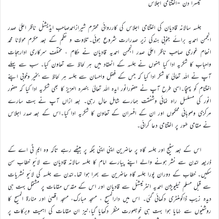
تیسرا دن -اختتامی اجلاس
جلسہ سالانہ قادیان کی اختتامی اجلاس کی کارروائی محترم شیرازاحمدصاحب ایڈیشنل ناظر اعلیٰ صدر
انجمن احمدیہ برائے جنوبی ہندکی زیر صدرارت شروع ہوئی۔تلاوت و نظم کے بعد مکرم مولانا محمد
انعام غوری صاحب ناظر اعلیٰ صدر انجمن احمدیہ قادیان نے حکام ، مختلف سرکاری ادارہجات
واحباب کا شکریہ ادا کیا جنہوں نے جلسہ کے انعقاد میں ہر لحاظ سے تعاون کیا۔ سب سے پہلے
آپ نے اللہ تعالیٰ کا شکر ادا کیا کہ جس کے فضل واحسان سے جلسہ ہر لحاظ سے بخیر وخوبی اپنے
اختتام کو پہنچا۔اسی طرح آپ نے حضورانور ایدہ اللہ تعالیٰ بنصرہ العزیز کا بھی شکریہ ادا کیا کہ حضور
انور کی مسلسل راہ نمائی وشفقت ہمارے شامل حال رہی۔ بعد ازاں آپ نے بہت سارے
مرکزی وصوبائی محکموں اور ان کے افسران کے تعاون کا شکریہ ادا کیا۔اس کے بعد صدر اجلاس
نے مقامی طور پر اختتامی دعا کرائی۔
اس کے بعد سٹیج اور جلسہ گاہ پر حاضرین اپنی اپنی جگہ پر بیٹھے رہے تاکہ وہ ایم ٹی اے کے
ذریعہ لندن سے نشر ہونے والے اپنے پیارے امام کا جلسہ سالانہ قادیان سے لائیو خطاب سن
سکیں۔ خطاب کے دوران پورا جلسہ گاہ حاضرین سے بھرا ہوا تھا۔لندن سے جلسہ کی لائیو نشریات
سے قبل مسلم ٹیلیویژن احمدیہ انٹرنیشنل سے قادیان اور اس کے مقدس مقامات پر مشتمل بہت ہی
دیدہ زیب ڈاکومنٹری دکھائی گئی۔ اس میں دارالمسیح ، مسجد مبارک، مسجد اقصیٰ اور منارۃ المسیح کا
روشنیوں سے نہایا ہوا بہت ہی خوبصورت منظر دکھایا گیا،نیز ان مقامات کی اہمیت وبرکات پر