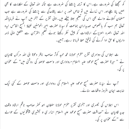
کو سمجھنے کی ضرورت ہے۔اس کا ترجمہ پڑھنے کی ضرورت ہے تاکہ اللہ تعالیٰ کے احکامات کا بھی
ہمیں پتا چلےاور اس زمانے میں تو خاص طور پر اسے باقاعدگی سے پڑھنے کی ضرورت ہے جب
مسلمان کہلانے والے بھی اس کی تعلیم بھلا بیٹھے ہیں۔اپنی تقریر کے آخر میں آپ نے فرمایااللہ
تعالیٰ ہم سب کو بالخصوص عہدیدارانِ جماعت کو سیدنا حضرت امیر المومنین خلیفۃ المسیح الخامس ایدہ
اللہ تعالیٰ بنصرہ العزیزکے ارشادات کو پیش نظر رکھتے ہوئے تعلیم القرآن سے متعلق اپنی ذمہ
داریوں کا حق ادا کرنے کی توفیق عطا فرماتا رہے۔آمین۔
ث اجلاس کی دوسری تقریر مکرم مولانا محمد حمید کوثر صاحب ناظر دعوۃ اِلی اللہ مرکزیہ قادیان
نے ’’ سیرۃ حضرت مسیح موعود علیہ السلام-رواداری اور وسعت حوصلہ کی روشنی میں‘‘ کے عنوان
پر کی۔
آپ نے سیّدنا حضرت مسیح موعود علیہ السلام کی رواداری اور وسعت حوصلہ کے کئی ایک
نہایت ایمان افروز واقعات سنائے۔
اس اجلاس کی تیسری اور آخری تقریر مکرم مولانا سلطان احمد ظفر صاحب ناظم ارشاد وقف
جدید قادیان نے ’’صداقت حضرت مسیح موعود علیہ السلام انذار ی و تبشیری پیشگوئیوں کے حوالے
سے ‘‘کے عنوان پر کی۔