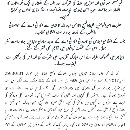
غیرمسلم مہمانوں اور معززین علاقہ کی شرکت اور جلسہ کے انعقاد پر نیک خواہشات کا
اظہار اور جماعت احمدیہ امن پسندی، خدمت انسانیت و دیگر رفاہی کاموں پر خراج
تحسین۔
حضرت امیرالمومنین خلیفۃالمسیح الخامس ایدہ اللہ کا لندن سے ایم ٹی اے کے مواصلاتی
رابطوں کے ذریعہ براہ راست اختتامی خطاب۔
جلسہ کے اختتامی اجلاس کی کارروائی ایم ٹی اے کے ذریعہ ساری دنیا میں براہ راست نشر
ہوئی۔ اس کے مختلف زبانوں میں تراجم بھی نشر کئے گئے۔
دنیابھر میں لکھوکھہا افراد نے اس مبارک تقریب میں شرکت کی اور اس کی برکتوں سے
فیضیاب ہوئے۔
الحمد للہ کہ جلسہ سالانہ قادیان بوستان احمدکے وسیع احاطہ میں مورخہ 29،30،31
دسمبر2017 ءکو منعقد ہوکر بخیر وخوبی اختتام پذیر ہوا۔ دُنیا کے 44 ممالک سے لوگ اس جلسہ
میں شریک ہوئے اور کُل حاضری بیس ہزار اڑتالیس تھی۔ جلسے کی تیاری بہت پہلے سے ہی
شروع ہوجاتی ہے۔ راستوں گلی کوچوں اور محلوں کو صاف ستھرا کیا گیا۔ نظامت بجلی وروشنی کی
طرف سے سڑکوں اور گلیوں میں روشنی کی گئی۔ بہشتی مقبرہ، دارالمسیح، مسجد مبارک، مسجداقصیٰ اور
منارۃ المسیح کو بجلی کے قمقموں سے دُلہن کی طرح سجایا گیا جس کا منظر بہت ہی خوبصورت اور پُر
کشش تھا۔ ایک ہفتہ پہلے سے ہی مہمانوں کی آمد شروع ہو گئی اور جوں جوں جلسہ قریب آتا گیا
قادیان دارالامان کی رونق میں اضافہ ہوتا گیا۔ یہاں تک کہ جلسہ کے دنوں میں مہمانوں کے ہجوم