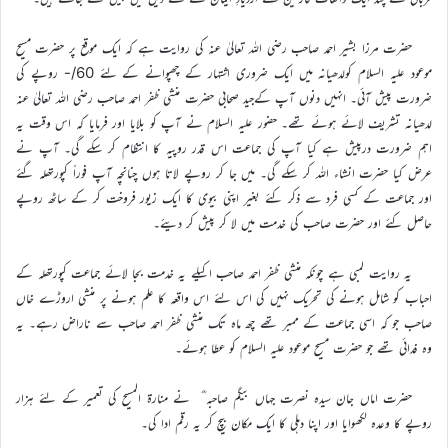
حضرت مرزا بشیر احمد صاحب رضی اللہ تعالیٰ عنہ کی روایت ہے کہ ایک موقع پر حضرت مسیح
موعود علیہ السلام کولدھیانہ میں ایک ضروری اشتہار کے چھپوانے کے لئے 60/- روپے کی
ضرورت پیش آئی۔ انہیں دنوں آپ کےجید صحابی حضرت منشی ظفر احمد صاحب رضی اللہ تعالیٰ عنہ
لدھیانہ تشریف لائے ہوئے تھے۔ حضور علیہ السلام نے آپ کو بلایا اور فرمایا کہ اس وقت یہ
اہم ضرورت درپیش ہے کیا آپ کی جماعت اس قدر روپیہ کا انتظام کر سکے گی۔ آپ نے
عرض کیا حضرت انشاء اللہ کر سکے گی۔ میں جا کر روپے لاتا ہوں چنانچہ آپ فوراً کپورتھلہ گئے
اور جماعت کے کسی فرد سے ذکر کئے بغیر اپنی بیوی کا ایک زیور فروخت کر کے ساٹھ روپے
حاصل کئے اور حضرت صاحب کی خدمت میں لا کر پیش کر دیئے۔
یہ روایت لمبی ہے چونکہ منشی ظفر احمد صاحب اکیلے یہ خدمت بجا لائے جماعت کپورتھلہ کے
احباب کو شامل ہونے کی تحریک نہیں کی اس لئے اس واقعہ کا علم ہونے پر منشی اروڑے خاں
صاحب جو کہ اسی جماعت کے ممبر تھے چھ ماہ تک منشی ظفر احمد صاحب سے ناراض رہے۔ یہ
وہ فدائی تھے جو حضرت مسیح موعود علیہ السلام کو عطا ہوئے۔
حضرت اماں جان سیدہ نصرت جہاں بیگم صاحبہ ؓ نے منارۃ المسیح کی تعمیر کے لئے ہزار
روپے کا وعدہ لکھوایا اور اپنا دہلی کا ایک مکان بیچ کر یہ رقم ادا کی۔