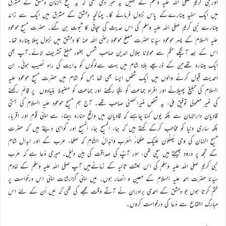
اورنبی کریم صلی اللہ علیہ وسلم نے ہمیں یہ خبر دی تھی کہ یہ مسیح الزمان دمشق کے مشرق
میں ایک سفید مینارےکے پاس نزول فرمائے گا۔ چنانچہ دمشق کے مشرق میں ایک سے زائد
مینارے نبی کریم صلی اللہ علیہ وسلم کی اس حدیث کی سچائی کا ثبوت بن گئے۔ حضرت مسیح موعود
علیہ السلام کے پسر موعود سیّدنا حضرت مصلح موعود رضی اللہ عنہ کا دمشق میں نزول پہلا مینارہ تھا۔
اس کے بعد آپؓکے حکم سے مولانا جلال الدین صاحب شمس بطور مبلغ تشریف لائے۔آپ بھی
ایک مینارہ تھےجن کے ذریعے بلاد شام میں بہت سےلوگوں کو ہدایت کی راہ نصیب ہوئی۔ ان
احمدیت قبول کرنے والوں میں ایک شخص ایسا بھی تھا جس کو شام میں حضرت مسیح موعود علیہ
السلام کی تبلیغ پھیلانے اور افراد جماعت کو یکجا رکھنے اور جماعت کو مضبوط بنیادوں پر قائم رکھنے
کی غیر معمولی توفیق ملی، یہ شخص منیرالحصنی صاحب تھے۔ آج ہم مسیح موعود علیہ السلام کی بستی
قادیان دارالامان سے بلکہ یوں کہنا چاہئے کہ قادیان میں واقع منارہ بیضاء سے اپنی قوم اور اقرباء
بلکہ ساری دنیا کو مخاطب کرکے کہتے ہیں کہ جاء المسیح جاء المسیح اور گواہی دیتے ہیں کہ حضرت
مسیح الزمان کی وحی یُصَلُّوْنَ عَلَیْکَ صُلَحَاءُ الْعَرَبِ وَاَبْدَالُ الشَّامِ کہ صلحاء عرب کے اور ابدال شام
کے تجھ پر درود بھیجتے ہیں سچی تھی، اور آپؑ کی صداقت کی بیّن دلیل۔ میری دُعا ہے کہ عرب
نبی کریم صلی اللہ علیہ وسلم کی اس بعثت ثانیہ کے زمانےمیں آپ صلی اللہ علیہ وسلم کے خادم
سیّدنا حضرت احمد علیہ السلام کے معین و انصار ہوں۔ مَیں اپنی گزارشات اپنی اس درخواست پر
ختم کرتا ہوں جو دمشق کے احمدی برادران نے آتے وقت مجھے کی تھی کہ مَیں اُن کے لئے اس
مبارک اجتماع سے دُعا کی درخواست کروں۔