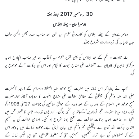
30 ؍دسمبر 2017 بروز ہفتہ
دوسرا دن- پہلا اجلاس
دوسرےدن کے پہلے اجلاس کی کارروائی مکرم سید تنویر احمد صاحب صدر مجلس انجمن وقفِ
جدید قادیان کی زیرصدارت شروع ہوئی۔
ث تلاوت و نظم کے بعد اجلاس کی پہلی تقریر مکرم سید آفتاب احمد نیر صاحب انچارج احمدیہ
مرکزی لائبریری قادیان نے ’’خلافت علیٰ منہاج نبوت کا قیام اور اس کی برکات ‘‘کے موضوع پر
کی۔
آپ نے بتایا کہ اس زمانہ میں حضرت مسیح موعود علیہ الصلوٰۃ والسلام کے ذریعہ آنحضرت
صلی اللہ علیہ وسلم کی پیشگوئی کے مطابق خلافت علی منہاج النبوت کا دوبارہ آغاز ہوا۔حضرت
مسیح موعود علیہ السلام کے وصال کے بعد وعدہ کے موافق صالحین کی جماعت 27مئی 1908ءکو
ایک وجود سیدنا حضرت حکیم نورالدین ؓکےہاتھ پر اکٹھی ہوگئی۔ اور یوں قدرت ثانیہ کا ظہور عمل میں
آگیا اور جماعت احمدیہ برکات خلافت سے متمتع ہونا شروع ہو گئی۔ اسلامی خلافت کی یہ عظیم
الشان برکت اللہ تعالیٰ نے وَلَیُمَکِّنَنَّ لَھُمْ دِیْنَھُمْ میں بیان فرمائی ہے۔موجودہ زمانے میں باوجود اس
کے کہ مسلمانوں کی بے شمار تنظیمیں، جمیعتیں حتیٰ کہ مضبوط حکومتیں بھی ہیں لیکن زمانہ کے