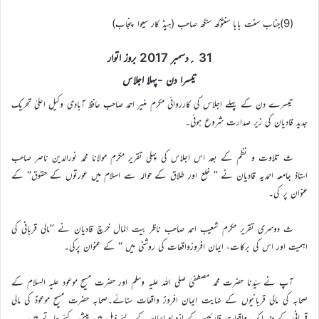
(9)جناب سنت بابا سنتوکھ سنگھ صاحب (ہیڈ کار سیوا پنجاب)
31 ؍دسمبر 2017 بروز اتوار
تیسرا دن -پہلا اجلاس
تیسرے دن کے پہلے اجلاس کی کارروائی مکرم منیر احمد صاحب حافظ آبادی وکیل اعلیٰ تحریک
جدید قادیان کی زیر صدارت شروع ہوئی۔
ث تلاوت و نظم کے بعد اس اجلاس کی پہلی تقریر مکرم مولانا محمد نورالدین ناصر صاحب
استاذ جامعہ احمدیہ قادیان نے ’’ خلع اور طلاق کے حوالہ سے اسلام میں عورتوں کے حقوق‘‘ کے
عنوان پر کی۔
ث دوسری تقریر مکرم شعیب احمد صاحب ناظر بیت المال خرچ قادیان نے ’’مالی قربانی کی
اہمیت اور اس کی برکات، ایمان افروزواقعات کی روشنی میں ‘‘ کے عنوان پرکی۔
آپ نے سیّدنا حضرت محمد مصطفیٰ صلی اللہ علیہ وسلم اور حضرت مسیح موعود علیہ السلام کے
صحابہ کی مالی قربانیوں کے نہایت ایمان افروز واقعات سنائے۔صحابہ حضرت مسیح موعودؑ کی مالی
قربانی کے چند ایک واقعات قارئین کے ازدیادِ ایمان کے لئے ذیل میں پیش کئے جاتے ہیں۔