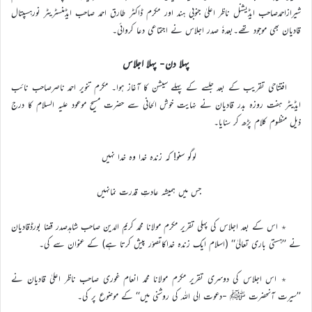
شیرازاحمدصاحب ایڈیشنل ناظر اعلیٰ جنوبی ہند اور مکرم ڈاکٹر طارق احمد صاحب ایڈمنسٹریٹر نورہسپتال
قادیان بھی موجود تھے۔بعدہٗ صدر اجلاس نے اجتماعی دعا کروائی۔
پہلا دن- پہلا اجلاس
افتتاحی تقریب کے بعد جلسے کے پہلے سیشن کا آغاز ہوا۔ مکرم تنویر احمد ناصرصاحب نائب
ایڈیٹر ہفت روزہ بدر قادیان نے نہایت خوش الحانی سے حضرت مسیح موعود علیہ السلام کا درج
ذیل منظوم کلام پڑھ کر سنایا۔
لوگو سنو! کہ زندہ خدا وہ خدا نہیں
جس میں ہمیشہ عادتِ قدرت نمانہیں
٭ اس کے بعد اجلاس کی پہلی تقریر مکرم مولانا محمد کریم الدین صاحب شاہدصدر قضا بورڈقادیان
نے ’’ہستی باری تعالیٰ‘‘ (اسلام ایک زندہ خداکاتصوّر پیش کرتا ہے) کے عنوان سے کی۔
٭ اس اجلاس کی دوسری تقریر مکرم مولانا محمد انعام غوری صاحب ناظر اعلیٰ قادیان نے
’’سیرت آنحضرت ﷺ -دعوت اِلی اللہ کی روشنی میں‘‘ کے موضوع پر کی۔