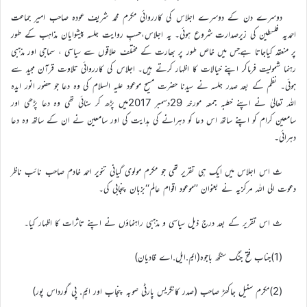
دوسرے دن کے دوسرے اجلاس کی کارروائی مکرم محمد شریف عودہ صاحب امیر جماعت
احمدیہ فلسطین کی زیرصدارت شروع ہوئی۔ یہ اجلاس،حسبِ روایت جلسہ پیشوایان مذاہب کے طور
پر منعقد کیاجاتا ہےجس میں خاص طور پر بھارت کے مختلف علاقوں سے سیاسی ، سماجی اور مذہبی
رہنما شمولیت فرماکر اپنے خیالات کا اظہار کرتے ہیں۔ اجلاس کی کارروائی تلاوت قرآن مجید سے
ہوئی۔ نظم کے بعد صدر جلسہ نے سیدنا حضرت مسیح موعود علیہ السلام کی وہ دعا جو حضور انور ایدہ
اللہ تعالیٰ نے اپنے خطبہ جمعہ مورخہ 29دسمبر 2017میں پڑھ کر سنائی تھی وہ دعا پڑھی اور
سامعین کرام کو اپنے ساتھ اس دعا کو دہرانے کی ہدایت کی اور سامعین نے ان کے ساتھ وہ دعا
دہرائی۔
ث اس اجلاس میں ایک ہی تقریر تھی جو مکرم مولوی گیانی تنویر احمد خادم صاحب نائب ناظر
دعوت الی اللہ مرکزیہ نے بعنوان ’’موعود اقوام عالم‘‘بزبان پنجابی کی۔
ث اس تقریر کے بعد درج ذیل سیاسی و مذہبی راہنماؤں نے اپنے تاثرات کا اظہار کیا۔
(1)جناب فتح جنگ سنگھ باجوہ(ایم.ایل.اے قادیان)
(2)مکرم سنیل جاکھڑ صاحب (صدر کانگریس پارٹی صوبہ پنجاب اور ایم. پی گورداس پور)