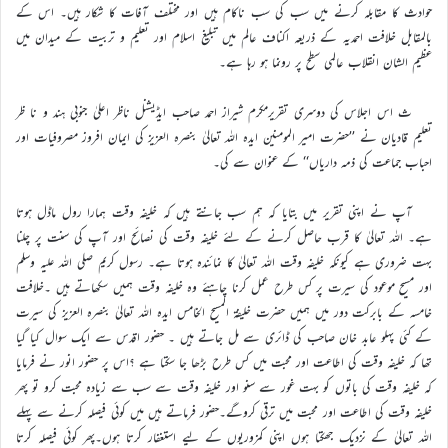
حوادث کا مقابلہ کرنے میں سب کی سب ناکام ہیں اور مختلف آفات کا شکار ہیں۔ اس کے
بالمقابل خلافت احمدیہ کے ذریعہ اکناف عالم میں تبلیغ اسلام اور تعلیم و تربیت کے میدان میں
عظیم الشان انقلاب عالمی سطح پر رونما ہو رہا ہے۔
ث اس اجلاس کی دوسری تقریرمکرم شیراز احمد صاحب ایڈیشنل ناظر اعلیٰ جنوبی ہند و نا ظر
تعلیم قادیان نے ’’حضرت امیر المومنین ایدہ اللہ تعالیٰ بنصرہ العزیز کی ایمان افروز مصروفیات اور
احباب جماعت کی ذمہ داریاں‘‘ کے عنوان سے کی۔
آپ نے اپنی تقریر میں بتایا کہ ہم سب جانتے ہیں کہ خلیفہ وقت ہمارا رول ماڈل ہوتا
ہے۔ اللہ تعالیٰ کا قرب حاصل کرنے کے لئے خلیفہ وقت کی نصائح اور آپ کی سنت پر چلنا
بہت ضروری ہے کیونکہ خلیفہ وقت اللہ تعالیٰ کا نمائندہ ہوتا ہے۔ رسول کریم صلی اللہ علیہ وسلم
اور مسیح موعود کی سیرت پر کس طرح عمل کرنا چاہئے وہ خلیفہ وقت ہمیں سکھاتے ہیں ۔خلافت
خامسہ کے بابرکت دور میں ہمیں حضرت خلیفۃ المسیح الخامس ایدہ اللہ تعالیٰ بنصرہ العزیز کی سیرت
کے کئی پہلو عابد خان صاحب کی ڈائری سے مل جاتے ہیں ۔ حضور اقدس سے ایک سوال کیا گیا
تھا کہ خلیفہ وقت کی اطاعت اور محبت میں کس طرح بڑھا جا سکتا ہے ؟اس پر حضور انور نے فرمایا
کہ خلیفہ وقت کی باتوں کو بہت غور سے سنو اور خلیفہ وقت سے سب سے زیادہ محبت کرو تو پھر
خلیفہ وقت کی اطاعت اور محبت میں ترقی کروگے۔حضور فرماتے ہیں میں کوئی فیصلہ کرنے سے پہلے
اللہ تعالیٰ کے نزدیک جھکتا ہوں اپنی کمزوریوں کے لیے استغفار کرتا ہوں۔پھر کوئی فیصلہ کرتا