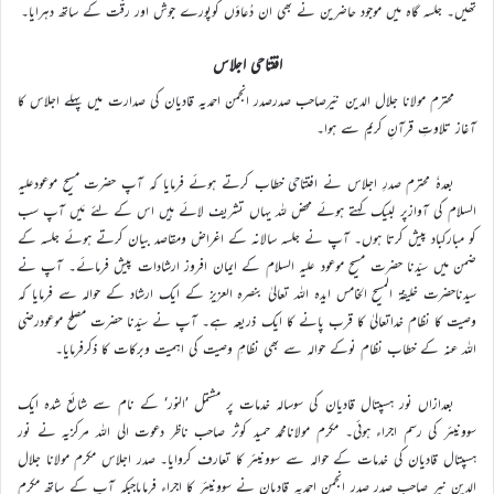
تھیں۔ جلسہ گاہ میں موجود حاضرین نے بھی ان دُعاؤں کوپورے جوش اور رقّت کے ساتھ دہرایا۔
افتتاحی اجلاس
محترم مولانا جلال الدین نیّرصاحب صدرصدر انجمن احمدیہ قادیان کی صدارت میں پہلے اجلاس کا
آغاز تلاوتِ قرآنِ کریم سے ہوا۔
بعدہٗ محترم صدرِ اجلاس نے افتتاحی خطاب کرتے ہوئے فرمایا کہ آپ حضرت مسیح موعودعلیہ
السلام کی آوازپر لبیک کہتے ہوئے محض للہ یہاں تشریف لائے ہیں اس کے لئے مَیں آپ سب
کو مبارکباد پیش کرتا ہوں۔ آپ نے جلسہ سالانہ کے اغراض ومقاصد بیان کرتے ہوئے جلسہ کے
ضمن میں سیّدنا حضرت مسیح موعود علیہ السلام کے ایمان افروز ارشادات پیش فرمائے۔ آپ نے
سیدناحضرت خلیفۃ المسیح الخامس ایدہ اللہ تعالیٰ بنصرہ العزیز کے ایک ارشاد کے حوالہ سے فرمایا کہ
وصیت کا نظام خداتعالیٰ کا قرب پانے کا ایک ذریعہ ہے۔ آپ نے سیّدنا حضرت مصلح موعودرضی
اللہ عنہ کے خطاب نظام نوکے حوالہ سے بھی نظامِ وصیت کی اہمیت وبرکات کا ذکرفرمایا۔
بعدازاں نور ہسپتال قادیان کی سوسالہ خدمات پر مشتمل ’النور‘ کے نام سے شائع شدہ ایک
سوونیئر کی رسم اجراء ہوئی۔ مکرم مولانامحمد حمید کوثر صاحب ناظر دعوت الی اللہ مرکزیہ نے نور
ہسپتال قادیان کی خدمات کے حوالہ سے سوونیئر کا تعارف کروایا۔ صدر اجلاس مکرم مولانا جلال
الدین نیر صاحب صدر صدر انجمن احمدیہ قادیان نے سوونیئر کا اجراء فرمایاجبکہ آپ کے ساتھ مکرم