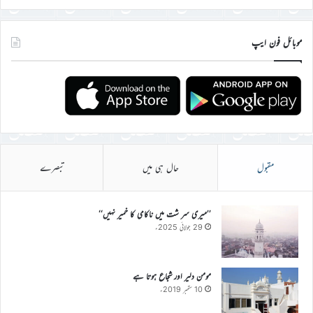
موبائل فون ایپ
مقبول
حال ہی میں
تبصرے
’’میری سر شت میں ناکامی کا خمیر نہیں‘‘
29 جولائی 2025ء
مومن دلیر اور شجاع ہوتا ہے
10 ستمبر 2019ء