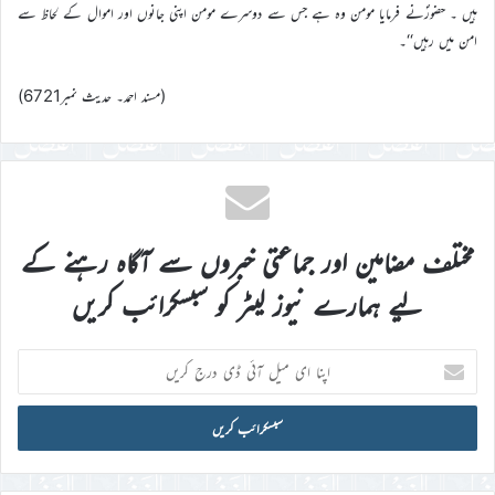
ہیں ۔ حضورؐنے فرمایا مومن وہ ہے جس سے دوسرے مومن اپنی جانوں اور اموال کے لحاظ سے
امن میں رہیں‘‘۔
(مسند احمد۔ حدیث نمبر6721)
مختلف مضامین اور جماعتی خبروں سے آگاہ رہنے کے
لیے ہمارے نیوز لیٹر کو سبسکرائب کریں
اپنا
ای
میل
آئی
ڈی
درج