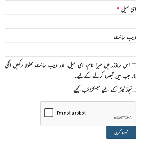
ای میل
*
ویب‌ سائٹ
اس براؤزر میں میرا نام، ای میل، اور ویب سائٹ محفوظ رکھیں اگلی
بار جب میں تبصرہ کرنے کےلیے۔
نیوز لیٹر کے لیے سبسکرائب کیجیے