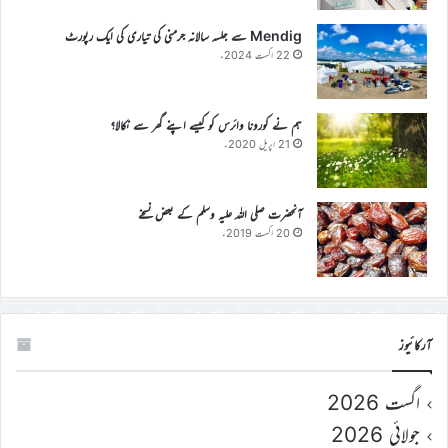
Mendig سے جلسہ سالانہ جرمنی کی تیاری کی ایک رپورٹ
22 اگست 2024ء
ہم نے کورونا وائرس کو کیسے اپنے گھر سے نکالا؟
21 اپریل 2020ء
آنحضرت صلی اللہ علیہ وسلم کے بعض نسخے
20 اگست 2019ء
آرکائیوز
اگست 2026
جولائی 2026