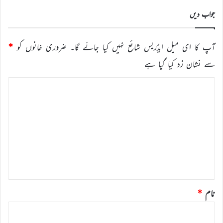
کریں
جواب دیں
آپ کا ای میل ایڈریس شائع نہیں کیا جائے گا۔
ضروری خانوں کو
*
سے نشان زد کیا گیا ہے
ت
ب
ص
ر
ہ
*
نام
*