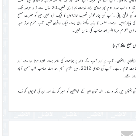
عہدوں پرخدمت کی توفیق پائی۔ 2009ء سے تاحال بطور سیکرٹری اصلاح وارشاد و نائب صدر دوم لجنہ مقامی ربوہ خدمت بجالارہی تھیں۔20 سال سے زائد عرصہ تک
انے کی توفیق پائی ۔آپ اُن چار خوش نصیب خاندانوں کا ایک فرد تھیں جن کو حضرت مصلح
یوں کی بنیاد ڈالیں۔خدمت سلسلہ کا جذبہ رکھنے والی بہت نیک خاتون تھیں۔آپ مکرم مرزا عبدا
ب ابن مکر م مرزا اظہر احمد صاحب کی ساس تھیں۔
الِلہِ وَاِنَّااِلَیْہِ رَاجِعُوْنَ۔ آپ پر اور آپ کے والد پر جماعت کی خاطر بہت تشدد ہوتا رہا ہے اور
ایک مقدمہ میں آپ کو گرفتار بھی کرلیا گیا تھا۔ ان تمام حالات میں آپ ثابت قدم رہے۔ آپ کی شادی 2012ء میں مکرم نسیم احمد بٹ صاحب شہید سمن آباد
ہارا تھے۔
 کی جنتوں میں جگہ دے۔ اللہ تعالیٰ ان کے لواحقین کو صبر کرنے اور ان کی خوبیوں کو زندہ