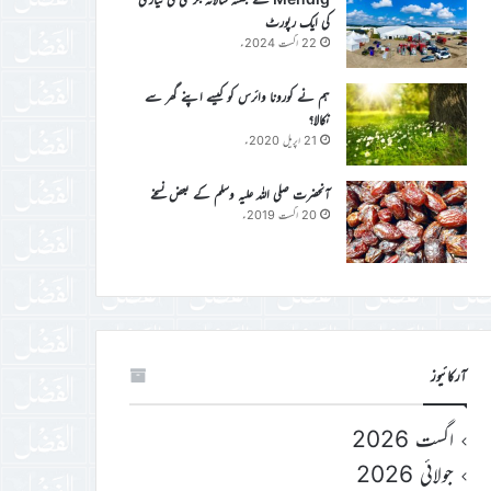
کی ایک رپورٹ
22 اگست 2024ء
ہم نے کورونا وائرس کو کیسے اپنے گھر سے
نکالا؟
21 اپریل 2020ء
آنحضرت صلی اللہ علیہ وسلم کے بعض نسخے
20 اگست 2019ء
آرکائیوز
اگست 2026
جولائی 2026