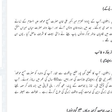
لِلہِ وَاِنَّااِلَیْہِ رَاجِعُوْنَ۔آپ کے پڑدادا محترم میر اکبر علی خان حضرت مسیح موعود علیہ السلام کے زمانے
و وہ احمد ی ہوگئے۔ بعد میں ہندوستان واپس آئے اور اپنے والد حضرت میاں میراں بخش
دمت میں قادیان حاضر ہوکر دونوں باپ بیٹے نے دستی بیعت کا شرف حاصل کیا ۔یوں ان
ان تھے ۔
از جناز ہ غائب
لِلہِ وَاِنَّااِلَیْہِ رَاجِعُوْنَ۔ آپ کا تعلق گوہد پور ضلع سیالکوٹ سے تھا۔ آپ کی والدہ کو حضرت مسیح موعود ؑ
کے سفر سیالکوٹ کے موقع پر بیعت کی توفیق ملی۔ 1955ء سے بطور گزٹیڈ آفیسر جی ایچ کیو راولپنڈی ملازمت کی اور یہیں سے60 سال کی عمر میں ریٹائر ہوئے۔ آپ
کی توفیق ملی۔ نماز با جماعت کے پابند، تہجد گزار ، مالی قربانی میں بڑھ چڑھ کر حصہ لینے
ے۔ ساری زندگی دین کی خدمت ایک واقف زندگی کی طرح کرتے رہے ۔ خلافت سے ہمیشہ بے