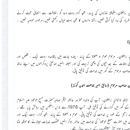
لہِ وَاِنَّااِلَیْہِ رَاجِعُوْنَ۔پنجوقتہ نمازوں کی پابند، تہجد گزار،بہت دعا گو ،خلافت سے انتہائی محبت کرنے
رباء کی مدد کیا کرتی تھیں۔رشتہ داروں کا بھی بہت خیال رکھتی تھیں۔مرحومہ موصیہ تھیں ۔
لِلہِ وَاِنَّااِلَیْہِ رَاجِعُوْنَ۔ مرحوم صوم و صلوٰۃ کے پابند ، چندہ جات میں باقاعدہ ،بہت نیک ، مخلص اور
کی وفات کے بعد بچوں کی اچھی تربیت کی اور ہمیشہ انہیں جماعتی پروگراموں میں اپنے ساتھ
صاحب مرحوم کے گھر میں خدمت کی توفیق پائی۔
ئے۔ اِنَّالِلہِ وَاِنَّااِلَیْہِ رَاجِعُوْنَ۔ آپ کی والدہ محترمہ عائشہ بیگم صاحبہ ؓحضرت مسیح موعود علیہ السلام
کی صحابیہ تھیں۔ جنہیں چھوٹی عمر میں کئی سال حضرت مسیح موعود علیہ السلام کے گھر میں گزارنے کی توفیق ملی۔ آپ 1978ءسے لاس اینجلس میں رہائش پذیر تھے ۔
 زعیم کے طور پر خدمت کی توفیق پائی۔ صوم و صلوٰۃ کے پابند ،تہجد گزار، بہت نیک اور
میں حضرت مصلح موعود ؓ کی خدمت میں حاضر ہوکر انہیں مختلف خدمات بجالانے کا موقعہ ملتا
 صاحب مرحوم آئی سپیشلسٹ کے بڑے بھائی تھے۔