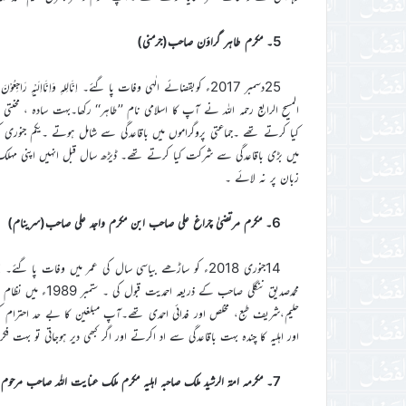
5۔ مکرم طاہر گراؤن صاحب(جرمنی)
المسیح الرابع رحمہ اللہ نے آپ کا اسلامی نام ’’طاہر‘‘ رکھا۔بہت سادہ ، 
کیا کرتے تھے ۔جماعتی پروگراموں میں باقاعدگی سے شامل ہوتے ۔یکم جنوری ک
میں بڑی باقاعدگی سے شرکت کیا کرتے تھے۔ ڈیڑھ سال قبل انہیں اپنی مہلک ب
زبان پر نہ لائے ۔
6۔ مکرم مرتضیٰ چراغ علی صاحب ابن مکرم واجد علی صاحب(سرینام)
محمدصدیق ننگلی صاح
حلیم،شریف طبع، مخلص اور فدائی احمدی تھے۔آپ مبلغین کا بے حد احترام
اور اہلیہ کا چندہ بہت باقاعدگی سے اد اکرتے اور اگر کبھی دیر ہوجاتی تو بہت ف
7۔ مکرمہ امۃ الرشید ملک صاحبہ اہلیہ مکرم ملک عنایت اللہ صاحب مرحوم(Pennsylvania۔امریکہ)