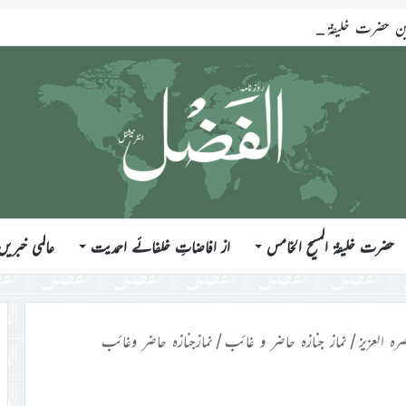
ضرت خلیفۃ المسیح الخامس ایّدہ اللہ تعالیٰ بنصرہ العزیز فرمودہ 17؍جولائی 2026ء
حضرت خلیفۃ المسیح الخامس
از افاضاتِ خلفائے احمدیت
عالمی خبریں
رہ العزیز
/
نماز جنازہ حاضر و غائب
/
نمازجنازہ حاضر وغائب