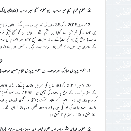
2۔ مکرم خرم سلیم میر صاحب ابن مکرم سلیم میر صاحب (ویمبلڈن پارک۔یُوکے)
13فروری2018 ء کو 38 سال کی عمر میں وفات پاگئے۔ اِنَّا
میں کاروبار کی غر ض سے کینیا میں مقیم تھے ۔ وہاں ان کو تبلیغ پہنچی ت
صاحب( موضع شیخ پور گجرات)کے ساتھ حضرت مسیح موعود علیہ السلام کی خ
کے خاندان میں احمدیت کا نفوذ ہوا۔ مرحوم بہت نیک ، مخلص اور باوفا انس
نم
1۔ مکرم چوہدری مبارک احمد صاحب ابن مکرم چوہدری غلام حسین صاحب(راولپنڈی )
20 دسمبر 2017 ءکو 86 سال کی عمر میں وفات پاگئے۔ اِنَّا
کو راولپنڈی میں نائب امیر کے علاوہ مختلف جماعتی و تنظیمی عُہدوں پر خدمت 
والے ، چندہ جات کی ادائیگی میں باقاعدہ،بہت مخلص اور باوفا انسان تھ
انتہا عشق و وفا اور احترام کا تعلق رہا۔
2۔ مکرمہ خورشید بیگم صاحبہ اہلیہ مکرم خواجہ عبد العزیز صاحب مرحوم (سابق صدر جماعت گرمولہ ورکاں ضلع گوجرانوالہ)