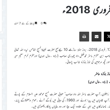
0
پڑھنے کے لئے 7 منٹ
Print
Share via Email
Faceb
X
مکرم منیر احمد جاوید صاحب پرائیویٹ سیکرٹری اطلاع دیتے ہیں کہ بتاریخ17؍فروری 2018ء بروز ہفتہ ساڑھے 10 بجےصبح حضرت خلیفۃالمسیح الخامس ایدہ اللہ تعالیٰ
احب ابن مکرم ماسٹر محمدفضل داد چوہدری صاحب (ربوہ ۔حال لندن) اورمکرم خرم سلیم میر
 کچھ مرحومین کی نماز جنازہ غائب پڑھائی۔
ماز جنازہ حاضر
لہِ وَاِنَّااِلَیْہِ رَاجِعُوْنَ۔آپ حضرت ماسٹر اللہ داد صاحب ؓ صحابی حضرت مسیح موعود علیہ السلام کے پوتے
تھے ۔ آپ کی نانی کو لوائے احمدیت کا سوت کاتنے کی سعادت حاصل ہوئی۔آپ قادیان میں پیدا ہوئے اور 1960ء کی دہائی میں یُوکے آئے ۔صوم وصلوٰۃکے پابند،
سماندگان میں اہلیہ کے علاوہ ایک بیٹا اور دو بیٹیاں یادگار چھوڑی ہیں۔