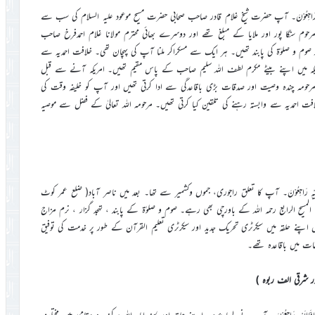
ِلہِ وَاِنَّااِلَیْہِ رَاجِعُوْنَ۔ آپ حضرت شیخ غلام قادر صاحب صحابی حضرت مسیح موعود علیہ السلام کی سب سے
حوم سنگا پور اور ملایا کے مبلغ تھے اور دوسرے بھائی محترم مولانا غلام احمدفرخ صاحب
صوم و صلوٰۃ کی پابند تھیں۔ ہر ایک سے مسکراکر ملنا آپ کی پہچان تھی۔ خلافت احمدیہ سے
احترام کا تعلق تھا۔ آپ گزشتہ 21 سال سے امریکہ میں اپنے بیٹے مکرم لطف اللہ سلیم صاحب کے پاس مقیم تھیں۔ امریکہ آنے سے قبل
مرحومہ چندہ وصیت اور صدقات بڑی باقاعدگی سے ادا کرتی تھیں اور آپ کو خلیفہ وقت کی
 خلافت احمدیہ سے وابستہ رہنے کی تلقین کیا کرتی تھیں۔ مرحومہ اللہ تعالیٰ کے فضل سے موصیہ
َالِلہِ وَاِنَّااِلَیْہِ رَاجِعُوْنَ۔ آپ کا تعلق راجوری، جموں وکشمیر سے تھا۔ بعد میں ناصر آباد( ضلع عمر کوٹ
 المسیح الرابع رحمہ اللہ کے باورچی بھی رہے۔ صوم و صلوٰۃ کے پابند ، تہجد گزار ، نرم مزاج
اپنے حلقہ میں سیکرٹری تحریک جدید اور سیکرٹری تعلیم القرآن کے طور پر خدمت کی توفیق
ات میں باقاعدہ تھے۔
ِنَّالِلہِ وَاِنَّااِلَیْہِ رَاجِعُوْنَ۔ آپ نے لمبا عرصہ اپنے حلقہ اور لجنہ اماء اللہ مرکزیہ و مقامی میں مختلف