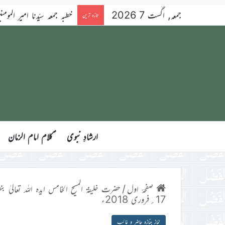
جمعہ, اگست 7 2026
خطبہ جمعہ سیّدنا امیر المومنین ح
تازہ ترین
ارشادِ نبوی
ؑکلام امام الزمان
صفحۂ اول
/
حضرت خلیفۃ المسیح الخامس ایدہ اللہ تعالیٰ بنص
17؍فروری 2018ء
نماز جنازہ حاضر و غائب