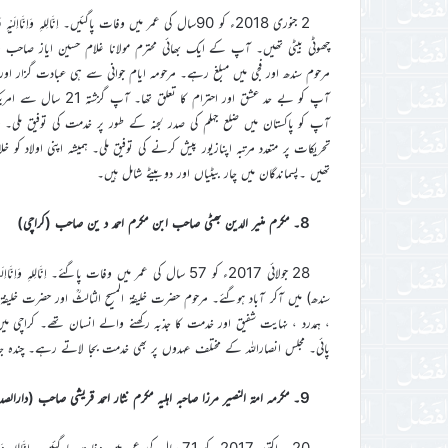
2 جنوری 2018ء کو 90سال کی عمر میں وفات پاگئیں۔ اِنَّال
چھوٹی بیٹی تھیں۔ آپ کے ایک بھائی محترم مولانا غلام حسین ایاز صاحب مر
مرحوم سندھ اور فجی میں مبلغ رہے۔ مرحومہ ایام جوانی سے ہی عبادت گزار اور 
آپ کو بے حد عشق اور 
آپ کو پاکستان میں ضلع جہلم کی صدر لجنہ کے طور پر خدمت کی توفیق ملی۔ 
تحریکات پر متعدد مرتبہ اپنازیور پیش کرنے کی توفیق ملی۔ ہمیشہ اپنی اولاد کو
تھیں ۔پسماندگان میں چار بیٹیاں اور دوبیٹے شامل ہیں۔
8۔ مکرم منیر الدین بھٹی صاحب ابن مکرم احمد د ین صاحب (کراچی)
28 جولائی 2017ء کو 57 سال کی عمر میں وفات پاگئے۔ اِنّ
سندھ) میں آکر آباد ہوگئے۔ مرحوم حضرت خلیفۃ المسیح الثالثؒ اور حضرت خلیفۃ
، ہمدرد ، نہایت شفیق اور خدمت کا جذبہ رکھنے والے انسان تھے۔ کراچی میں 
پائی۔ مجلس انصاراللہ کے مختلف عہدوں پر بھی خدمت بجا لاتے رہے۔ چندہ ج
9۔ مکرمہ امۃ النصیر مرزا صاحبہ اہلیہ مکرم نثار احمد قریشی صاحب (دارالصدر شرقی الف ربوہ )
20 ؍اکتوبر 2017 ءکو 71 سال کی عمر میں وفات پا گئیں۔ ا