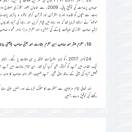
بہت سے بچوں کو قاعدہ یسرنا القرآن اور قرآن کریم ناظرہ و باترجمہ پڑھ
موعود ؓ نے ارشاد فرمایا تھا کہ وہ ربوہ میں قیام کریں اور ربوہ کی آباد کار
لرشید صاحب سیکرٹری ضیافت یُوکے کی ہمشیرہ اور مکرم مرزا ناصر محمو د صاح
10۔ مکرم مبشر احمد صاحب ابن مکرم بشارت احمد بھٹی صاحب (چھنی جاناں ضلع حافظ آباد)
24نومبر 2017 ءکو بوجہ ایکسیڈنٹ موقعہ پر ہی وفات پا گئے۔ اِنَّ
فیصل آباد کی بیٹی کے ساتھ ہوئی تھی۔ آپ ضعیف العمر والد صاحب کا واحد س
اللہ تعالیٰ تمام مرحومین سے مغفرت کا سلوک فرمائے اور انہیں اپنی رضا
رکھنے کی توفیق دے۔آمین