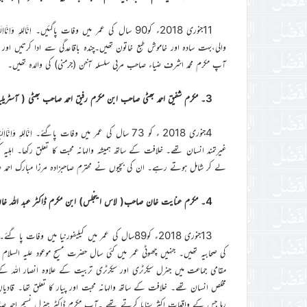
11جنوری 2018ء کو90 سال کی عمر میں وفات پاگئیں۔ اِنَّالِ
والی،بہت سادہ اور خاموش طبع خاتون تھیں۔چندہ باقاعدگی سے ادا کرتیں اور غ
آپ مکرم محمد اشرف ضیاء صاحب مربی سلسلہ آخن (جرمنی) کی والدہ تھیں۔
3۔ مکرم شفیق احمد بھٹی صاحب ابن مکرم رفیق احمد صاحب بھٹی ( آسٹریلیا)
4جنوری 2018 ء کو 73 سال کی عمر میں وفات پاگئے۔ اِنَّا
غیرتمند انسان تھے۔ خلافت کے ساتھ ہمیشہ والہانہ محبت کا تعلق رکھا۔ اہلیہ 
لے کر شامل ہوتے رہے۔ ان کی بچیوں نے محترم صاحبزادہ مرزا مبارک احمد 
4۔ مکرم عنایت خان صاحب( لاس اینجلس) ابن مکرم ڈاکٹر عبد اللہ خان صاحب مرحوم (سابق امیر جماعت احمدیہ کوئٹہ)
13جنوری 2018ء کو89سال کی عمر میں کیلیفورنیا میں وفات پا گ
مقامی جماعت میں جنرل سیکرٹری اور سیکرٹری تربیت کے علاوہ انصار اللہ کے
مخلص انسان تھے۔ خلافت کے ساتھ والہانہ محبت اور پیار کا تعلق تھا۔ قادیان 
رہا جس کے واقعات اکثر سنایا کرتے تھے ۔آپ مکرم ڈاکٹر جنرل نسیم احمد