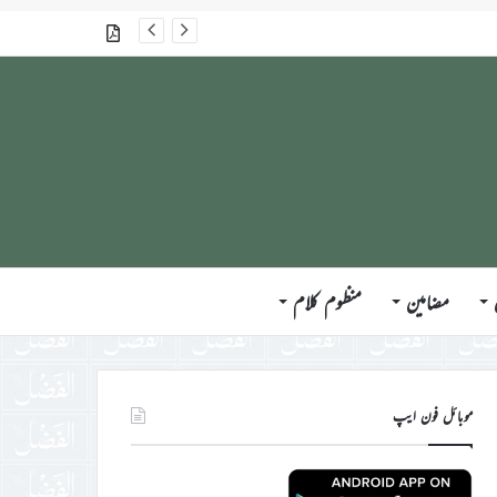
گذشتہ شمارے
مضامین
منظوم کلام
موبائل فون ایپ