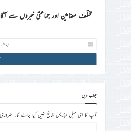
مختلف مضامین اور جماعتی خبروں سے آگ
اپنا
ای
میل
آئی
ڈی
درج
کریں
جواب دیں
آپ کا ای میل ایڈریس شائع نہیں کیا جائے گا۔
ضروری 
ت