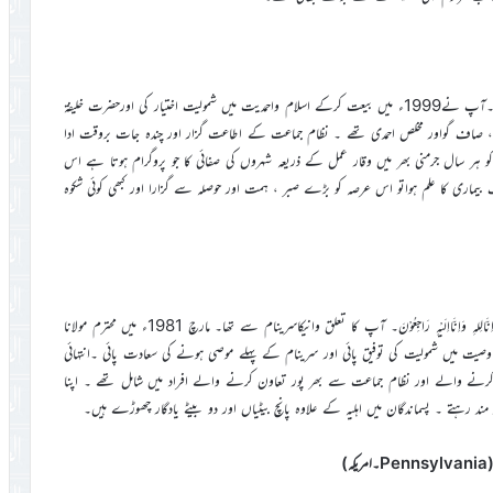
25دسمبر 2017ء کوبقضائے الٰہی وفات پا گئے۔ اِنَّالِلہِ وَاِنَّااِلَیْہِ رَاجِعُوْنَ۔آپ نے1999ء میں بیعت کرکے اسلام واحمدیت میں شمولیت اختیار کی اورحضرت خلیفۃ
محنتی ، صاف گواور مخلص احمدی تھے ۔ نظام جماعت کے اطاعت گزار اور چندہ جات بروقت ادا
و ہر سال جرمنی بھر میں وقار عمل کے ذریعہ شہروں کی صفائی کا جو پروگرام ہوتا ہے اس
یماری کا علم ہواتو اس عرصہ کو بڑے صبر ، ہمت اور حوصلہ سے گزارا اور کبھی کوئی شکوہ
14جنوری 2018ء کو ساڑھے بیاسی سال کی عمر میں وفات پا گئے۔ اِنَّالِلہِ وَاِنَّااِلَیْہِ رَاجِعُوْنَ۔ آپ کا تعلق وانیکاسرینام سے تھا۔ مارچ 1981ء میں محترم مولانا
ب کے ذریعہ احمدیت قبول کی ۔ ستمبر 1989ء میں نظام وصیت میں شمولیت کی توفیق پائی اور سرینام کے پہلے موصی ہونے کی سعادت پائی ۔انتہائی
 کرنے والے اور نظام جماعت سے بھر پور تعاون کرنے والے افراد میں شامل تھے ۔ اپنا
کر مند رہتے ۔ پسماندگان میں اہلیہ کے علاوہ پانچ بیٹیاں اور دو بیٹے یادگار چھوڑے ہیں۔