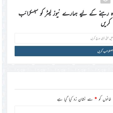
اہ رہنے کے لیے ہمارے نیوز لیٹر کو سبسکرائب
کریں
خانوں کو
*
سے نشان زد کیا گیا ہے