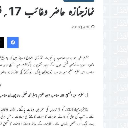
نمازجنازہ حاضر وغائب 17؍فروری 2018ء
30 مارچ 2018ء
ook
بنصرہ العزیز نےمسجد فضل لندن کے باہر تشریف لاکرمکرم عبد السمیع خالد ص
صاحب ابن مکرم سلیم میر صاحب (ویمبلڈن پارک۔ یُوکے) کی نماز جنازہ حاضر اور
ن
1۔ مکرم عبد السمیع خالد صاحب ابن مکرم ماسٹر محمد فضل داد چوہدری صاحب (ربوہ ۔حال لندن)
15فروری2018ء کو 74سال کی عمر میں وفات پاگئے۔ اِنَّالِ
بہت نیک اور مخلص انسان تھے۔ خلافت کے ساتھ والہانہ اطاعت کا تعلق تھا۔ پ