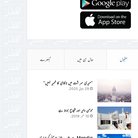
مقبول
حال ہی میں
تبصرے
’’میری سر شت میں ناکامی کا خمیر نہیں‘‘
29 جولائی 2025ء
مومن دلیر اور شجاع ہوتا ہے
10 ستمبر 2019ء
Mendig سے جلسہ سالانہ جرمنی کی تیاری