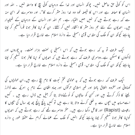
اس کو کوئی حق حاصل نہیں۔ چونکہ انسان اور خدا کے درمیان کوئی بیچ کا واسطہ نہیں ۔ اللہ اور
انسان کا معاملہ ہے اور اس کا فیصلہ خود وہ خدا روز حشر کرے گا‘‘۔ اور دوسرے لمحہ اسی منہ
سے کہہ رہے ہوتے ہیں کہ نہیں ہمیں اختیار ہے۔ ہم اللہ اور انسان کے درمیان کے ٹھیکیدار
ہیں۔ احمدیوں کے لئے ہم روز حشر کا انتظار نہیں کر سکتے۔ ان کو اپنا کافر ہونا فوراًتسلیم کر لینا
چاہئے کیونکہ ان کو ملک کی مقدس قومی اسمبلی نے دائرۂ اسلام سے خارج قرار دیا ہے۔
ایک طرف تو یہ کہہ رہے ہوتے ہیں کہ اس اسمبلی پر لعنت ہزار لعنت۔ یہ چوروں اور
ڈاکوؤں کا مسکن ہے۔دوسری طرف کہہ رہے ہوتے ہیں کہ احمدیوں کو اپنا کافر ہونا تسلیم کر لینا
چاہئے کیونکہ ان کو ملک کی، مقدس، قومی اسمبلی نے دائرہ اسلام سے خارج قرار دیا ہے۔
ایک طرف کہہ رہے ہوتے ہیں کہ یہ مولوی ختم نبوت کا نام بیچ رہے ہیں۔ان مولویوں کی
گھناؤنی اور مکروہ اخلاق باختہ اور غیر اسلامی حرکتوں اور جہاد افغان کے نام پر امریکہ سے ڈالرز
لینے کا ذکر کرتے ہیں اور کسی کو حاجیوں کو لُوٹنےوالا بتا کر جیل میں ڈال رہے ہیں ۔ کہیں
اسےمساجد میں بچوں سے بد فعلی کرنے والا بتا رہے ہیں تو کہیں پانچ پانچ چھ چھ سال کی بچیوں کا
ریپسٹ (Rapist) اور قاتل دکھا رہے ہیں۔ مگر دوسرے لمحے کہہ رہے ہوتے ہیں کہ احمدیوں
کواپنا کافر ہونا تسلیم کر لینا چاہئے کیونکہ انہیں کو ملک کے علمائے کرام نے متفقہ طور پر دائرہ
اسلام سے خارج قرار دیا ہے۔