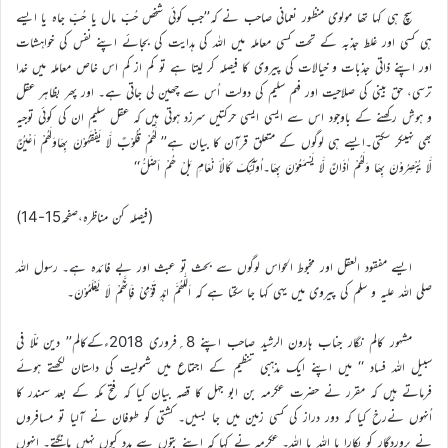
سچ ہی کہا تھا مولوی منظور نعمانی صاحب نے کہ’’جب کوئی شخص حُبّ مال یا حُبّ جاہ یا ایسے
ہی کسی اور غلط جذبہ کے تحت کسی معاملہ میں اللہ کی ہدایت کی بجائے اپنے نفس کی خواہشات
اور اپنے ذاتی جذبات و خیالات کی پیروی کا فیصلہ کر لیتا ہے تو کم از کم اس خاص معاملہ میں خدا
ترسی، حق بینی کی صلاحیت اور فہم سلیم کی دولت اُس سے چھین لی جاتی ہے۔ اور پھر بظاہر عقل
و ہوش رکھنے کے باوجود اس سے ایسی ایسی حرکتیں سرزد ہوتی ہیں کہ عقل سلیم ان کی کوئی توجیہ
بھی نہیںکر سکتی۔ایسے ہی لوگوں کے متعلق قرآن کا بیان ہے’’ لَھُمْ قُلُوْبٌ لَّا یَفْقَہُوْنَ بِھَاوَلَھُمْ اَعْیُنٌ
لَّا یُبْصِرُوْنَ بِھَا وَلَھُمْ اٰذَانٌ لَّا یَسْمَعُوْنَ بِھَا۔اُولٰٓئِکَ کَالْاَ نْعَامِ بَلْ ھُمْ اَضَلُّ‘‘
(فیصلہ کن مناظرہ،صفحہ15-14)
ایسے مفقود العقل اور مخبوط الحواس لوگوں سے بحث تو عبث اور بے فائدہ ہے۔ رسول اللہ
صلی اللہ علیہ و سلم کی پیروی میں یہی کہا جا سکتا ہے کہ اَللّٰھُمَّ اہْدِ قَوْمِیْ فَاِنَّھُمْ لَا یَعْلَمُوْنَ۔
مشہور کالم نگار جناب ہارون الرشید صاحب اپنے 8؍فروری 2018ءکےکالم’’ دین مُلّا فی
سبیل اللہ فساد ‘‘ میں اپنے ایک مذہبی تنظیم کے اجتماع میں شمولیت کی داستان لکھتے ہوئے
فرماتے ہیں کہ مقرر نے حضرت عکرمہ بن ابو جہل کا قصہ بیان کیا کہ فتح مکہ کے بعد سمندر کا
اُنہوں نےرخ کیا کہ دور دراز کی کسی زمین میں جا بسیں۔ کشتی کو طوفان نے آلیا تو مسافروں
نے پروردگار کو پکارا یا اللہ یا اللہ۔ عکرمہ نے کہا کہ اپنے بتوں سے مدد کیوں نہیں مانگتے۔ انہوں