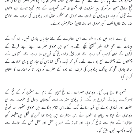
مناظرہ ہونا طے پایا جس کے لئے حَکَم کے طور پر علامہ ڈاکٹر اقبال، پروفیسر اصغر علی روحی اور
شیخ صادق حسن امرتسری بیر سٹرایٹ لاء جیسی قد آور شخصیات کے نام تجویز ہوئے جسے انہوں
نے قبول کر لیا۔ دیوبندیوں کی طرف سے مولوی محمد منظور نعمانی اور بریلویوں کی طرف سے مولوی
حامد رضا خاں(خلف اکبر مولوی احمد رضاخان) مناظرمقرر ہوئے۔
پو رے لاہور میں زور و شور سے اس مناظرے کے لئے تیاریاں جاری تھیں۔ اِرد گرد کے
دیہات سے بھی علماء شہر میںپہنچ چکے تھے۔ہر مسجد میں مولوی حضرات اپنے اپنے فرقے کے
لوگوں کے خون کوخوب گرما رہے تھے اور پیش وقت فتح کی نویدیں سنا رہے تھے۔ کتابوں کے
چھکڑوں کے چھکڑے جمع ہو رہے تھے۔ گویا کہ ایک دنگل تھا جس کی تیار ی پوری حرارت کے
ساتھ جاری تھی کہ اچانک بریلویوں کی طرف سے بلوہ کے خطرے کو بنیاد بنا کر معذرت کا اعلان
کر دیا گیا۔
تصویر کا رخ بدل گیا۔ دیوبندی حضرات اِسے فتح مبین کے نام سے معَنْوَنْ کر کے فتح کے
ڈھونگرے برسانے شروع ہو گئے۔ تو بریلوی حضرات اِسے گستاخانِ رسول کی حکومت سے ملی
بھگت اور فسادی ہونے کی نوید سنانے لگ گئے۔اِس تمام ہنگامے میں مولوی منظور احمد نعمانی
دیوبندی نے اپنا وہ بیان جو انہوں نے اِس مناظرے میں پڑھنا تھا تحریری شکل میں’’فیصلہ کن
مناظرہ‘‘ کے نام سے شائع کر دیا۔ اور آغاز کے طور پر عقل اور عقل فہمی کے حوالے سے
ایک دلچسپ تجزیہ پیش کیا۔