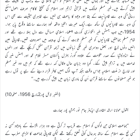
میں مساجد بنواتے ہیں اور جہاں کہیں ممکن ہو اسلام کو امن وسلامتی کے مذہب کی حیثیت سے
پیش کرتے ہیں۔غیر مسلم ممالک میں قرآنی تراجم اور اسلام کی تبلیغ کاکام صرف اصول’’نفع
رسانی‘‘کی وجہ سے قادیانیت کے بقا اور وجود کا باعث ہی نہیں ہے ظاہری حیثیت سے بھی اس
کی وجہ سے قادیانیوں کی ساکھ ہے۔ایک عبرت انگیز واقعہ خود ہمارے سامنے وقوع پذیر ہوا۔
1954ءمیں جب جسٹس منیر انکوائری کورٹ میںعلماء اسلامی مسائل سے دل بہلا رہے تھے اور
تمام مسلم جماعتیں قادیانیوں کو غیر مسلم ثابت کرنے کی جدوجہد میں مصروف تھیں۔قادیانی عین
انہیں دنوں ڈچ اور بعض دوسری غیر ملکی زبانوں میں ترجمہ قرآن مکمل کرچکے تھے اور انہوں
نے انڈونیشیا کے صدر حکومت کے علاوہ گورنر جنرل پاکستان مسٹر غلام محمد اور جسٹس منیر کی
خدمت میں یہ تراجم پیش کئے۔ گویا وہ بزبان حال وقال کہہ رہے تھے کہ ہم ہیں وہ غیر مسلم
اور خارج از ملّت اسلامیہ جواس وقت جبکہ آپ لوگ ہمیں کافر قرار دینے کے لیے پر تول رہے
ہو غیر مسلمانوں کے سامنے قرآن اُن کی مادری زبان میں پیش کررہے ہیں۔‘‘
(المنبر لائل پور2مارچ 1956ء صفحہ10)
بقول مولانا ارشد القادری ایڈیٹر جام نور جمشید پور بھارت
’’جماعت اسلامی جن لوگوں کو اسلام سے قریب تر کرتی ہے وہ ہزار بگڑنے کے باوجود کسی نہ
کسی نہج سے اسلام کے ساتھ بہرحال کوئی تعلق رکھتے تھے لیکن قادیانی جماعت کا لٹریچر مغرب کے