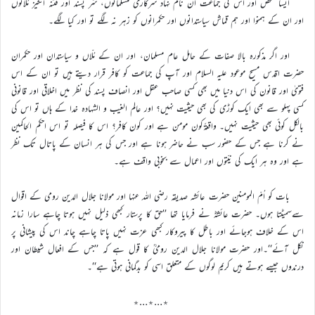
ایسا شخص اور اس کی جماعت ان نام نہاد سرکاری مسلمانوں، شر پسند اور فتنہ انگیز مُلّانوں
اور ان کے ہمنوا اور ہم قماش سیاستدانوں اور حکمرانوں کو زہر نہ لگے تو اور کیا لگے۔
اور اگر مذکورہ بالا صفات کے حامل عام مسلمان، اور ان کے مُلّاں و سیاستدان اور حکمران
حضرت اقدس مسیح موعود علیہ السلام اور آپ کی جماعت کو کافر قرار دیتے ہیں تو ان کے اس
فتویٰ اور قانون کی اس دنیا میں بھی کسی صاحب عقل اور انصاف پسند کی نظر میں اخلاقی اور قانونی
کسی پہلو سے بھی ایک کوڑی کی بھی حیثیت نہیں؟ اور عالم الغیب و الشہادہ خدا کے ہاں تو اس کی
بالکل کوئی بھی حیثیت نہیں۔ واقعۃًکون مومن ہے اور کون کافر؟ اس کا فیصلہ تو اس احکم الحاکمین
نے کرنا ہے جس کے حضور سب نے حاضر ہونا ہے اور جس کی ہر انسان کے پاتال تک نظر
ہے اور وہ ہر ایک کی نیّتوں اور اعمال سے بخوبی واقف ہے۔
بات کو اُمّ المومنین حضرت عائشہ صدیقہ رضی اللہ عنہا اور مولانا جلال الدین رومی کے اقوال
سےسمیٹتا ہوں۔ حضرت عائشہؓ نے فرمایا تھا ’’حق کا پرستار کبھی ذلیل نہیں ہوتا چاہے سارا زمانہ
اس کے خلاف ہوجائے اور باطل کا پیروکار کبھی عزت نہیں پاتا چاہے چاند اس کی پیشانی پر
نکل آئے‘‘۔اور حضرت مولانا جلال الدین رومیؒ کا قول ہے کہ ’’جس کے افعال شیطان اور
درندوں جیسے ہوتے ہیں کریم لوگوں کے متعلق اسی کو بدگمانی ہوتی ہے‘‘۔
٭…٭…٭