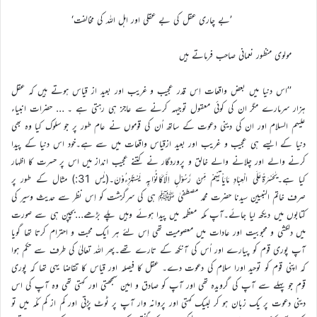
’بے چاری عقل کی بے عقلی اور اہل اللہ کی مخالفت‘
مولوی منظور نعمانی صاحب فرماتے ہیں
’’اس دنیا میں بعض واقعات اِس قدر عجیب و غریب اور بعید از قیاس ہوتے ہیں کہ عقل
ہزار سرمارے مگر ان کی کوئی معقول توجیہہ کرنے سے عاجز ہی رہتی ہے ۔ … حضرات انبیاء
علیہم السلام اور ان کی دینی دعوت کے ساتھ اُن کی قوموں نے عام طور پر جو سلوک کیا وہ بھی
دنیا کے ایسے ہی عجیب و غریب اور بعید ازقیاس واقعات میں سے ہے۔خود اس دنیا کے پیدا
کرنے والے اور چلانے والے خالق و پروردگار نے کتنے عجیب انداز میں اس پر حسرت کا اظہار
کیا ہے۔یٰحَسْرَۃًعَلَی الْعِبَادِ مَایَاْتِیْہِمْ مِّنْ رَّسُوْلٍ اِلَّاکَانُوْابِہٖ یَسْتَہْزِءُوْنَ۔(یٰس 31:) مثال کے طور پر
صرف خاتم النبیین سیدنا حضرت محمد مصطفیٰ ﷺ ہی کی سرگزشت کو اِس نظر سے حدیث وسیر کی
کتابوں میں دیکھ لیا جائے۔آپ مکہ معظمہ میں پیدا ہوئے وہیں پلے بڑھے…بچپن ہی سے صورت
میں دلکشی و محبوبیت اور عادات میں معصومیت تھی اِس لئے ہر ایک محبت و احترام کرتا تھا گویا
آپ پوری قوم کو پیارے اور اُس کی آنکھ کے تارے تھے۔پھر اللہ تعالیٰ کی طرف سے حکم ہوا
کہ اپنی قوم کو توحید اورا سلام کی دعوت دے۔ عقل کا فیصلہ اور قیاس کا تقاضا یہی تھا کہ پوری
قوم جو پہلے سے آپ کی گرویدہ تھی اور آپ کو صادق و امین سمجھتی اور کہتی تھی وہ آپ کی اس
دینی دعوت پر یک زبان ہو کر لبیک کہتی اور پروانہ وار آپ پر ٹوٹ پڑتی اور کم از کم مکّہ میں تو