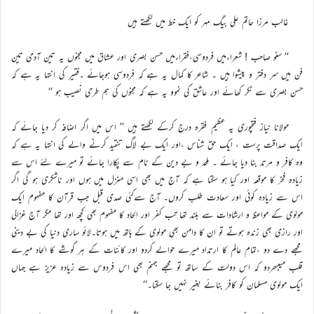
غالب مرزا حاتم علی بیگ مہر کو ایک خط میں لکھتے ہیں
’’ سنو صاحب ! شعراءمیں فردوسی،فقراءمیں حسن بصری اور عشاق میں مجنوں یہ تین آدمی تین
فن میں سر دفتر و پیشوا ہیں ۔ شاعر کا کمال یہ ہے کہ فردوسی ہوجائے ۔فقیر کی انتہا یہ ہے کہ
حسن بصری سے ٹکر کھائے اور عاشق کی نموو یہ ہے کہ مجنوں کی ہم طرحی نصیب ہو ‘‘
مولانا نیاز فتحپوری یہ عظیم فقرہ درج کرکے لکھتے ہیں ’’ اس میں اگر اضافہ کر دیا جائے کہ
ایک صداقت پرست ، ایک حق شناس ،اور ایک بے لاگ تنقید کرنے والے کی انتہا یہ ہے کہ
وہ کافر و مرتد بنا دیا جائے ۔ ملحد و بے دین کے نام سے پکارا جائے تو میرے لئے اس سے
زیادہ فخر کا موقعہ اور کیا ہو سکتا ہے کہ آج میں بھی اسی منزل میں ہوں اور ناشکری ہو گی اگر
اس سے زیادہ کوئی اور سعادت طلب کروں۔ آج سےکئی صدی قبل جب قرآن کا مفہوم ایک
مولوی کے مواعظ و ارشادات سے بلند تھا تب کفر اور الحاد کا مفہوم بھی کچھ اور تھا مگر آج غزالی
اور رازی بھی زندہ ہوتے تو ان کا دامن بھی مولوی کے ہاتھ میں ہوتا۔لائو ساری دنیا کی بے دینی
مجھے دے دو ،تمام عالم کا ارتداد میرے حوالے کردو اور کائنات کے ہر گوشے کا الحاد میرے
قلب میںبھردو کہ اس دولت کے ساتھ تو مجھے جہنم بھی اس فردوس سے زیادہ عزیز ہے جہاں
ایک مولوی مسلمان کو کافر بنائے بغیر نہیں جا سکتا۔‘‘