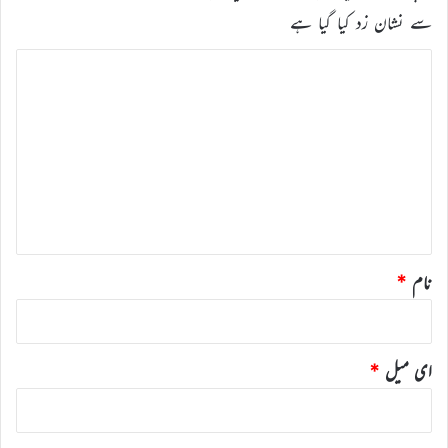
سے نشان زد کیا گیا ہے
ت
ب
ص
ر
ہ
*
نام
*
ای میل
*