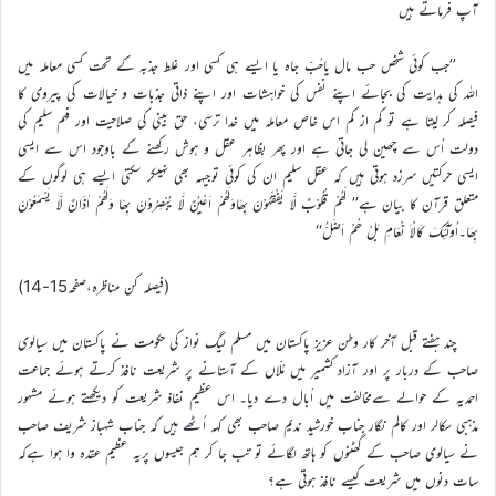
آپ فرماتے ہیں
’’جب کوئی شخص حب مال یاحُبّ جاہ یا ایسے ہی کسی اور غلط جذبہ کے تحت کسی معاملہ میں
اللہ کی ہدایت کی بجائے اپنے نفس کی خواہشات اور اپنے ذاتی جذبات و خیالات کی پیروی کا
فیصلہ کر لیتا ہے تو کم از کم اس خاص معاملہ میں خدا ترسی، حق بینی کی صلاحیت اور فہم سلیم کی
دولت اُس سے چھین لی جاتی ہے اور پھر بظاہر عقل و ہوش رکھنے کے باوجود اس سے ایسی
ایسی حرکتیں سرزد ہوتی ہیں کہ عقل سلیم ان کی کوئی توجیہہ بھی نہیںکر سکتی ایسے ہی لوگوں کے
متعلق قرآن کا بیان ہے’’ لَھُمْ قُلُوْبٌ لَّا یَفْقَہُوْنَ بِھَاوَلَھُمْ اَعْیُنٌ لَّا یُبْصِرُوْنَ بِھَا وَلَھُمْ اٰذَانٌ لَّا یَسْمَعُوْنَ
بِھَا۔اُولٰٓئِکَ کَالْاَ نْعَامِ بَلْ ھُمْ اَضَلُّ‘‘
(فیصلہ کن مناظرہ،صفحہ15-14)
چند ہفتے قبل آخر کار وطن عزیز پاکستان میں مسلم لیگ نواز کی حکومت نے پاکستان میں سیالوی
صاحب کے دربار پر اور آزاد کشمیر میں مُلّاں کے آستانے پر شریعت نافذ کرتے ہوئے جماعت
احمدیہ کے حوالے سےمخالفت میں اُبال دے دیا۔ اس عظیم نفاذ شریعت کو دیکھتے ہوئے مشہور
مذہبی سکالر اور کالم نگار جناب خورشید ندیم صاحب بھی کہہ اُٹھے ہیں کہ جناب شہباز شریف صاحب
نے سیالوی صاحب کے گھٹنوں کو ہاتھ لگائے تو تب جا کر ہم جیسوں پریہ عظیم عقدہ وا ہوا ہےکہ
سات دنوں میں شریعت کیسے نافذ ہوتی ہے؟