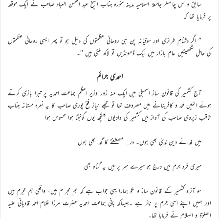
سابق وائس چانسلر جامعۃ اسلامیہ مدینہ منورہ جناب الشیخ عبد المحسن العباد صاحب نے ایک موقعہ
پر فرمایا تھا کہ
’’ اگر دشنام طرازی اور سوقیانہ پن ہی روحانی عظمتوں کی دلیل ہو تو پھر ایسی روحانی عظمتوں
کی حامل شخصیتیں عام بازار میں ایک ڈھونڈیں تو لاکھ ملتی ہیں ‘‘۔
احمدی جرائم
آج کشمیر کی قانون ساز اسمبلی میں ایک منہ زور وزیر اعظم جماعت احمدیہ پر تبرّا بازی کرتے
ہوئے انہیں ملحد و کافربنانے میں مصروف تھا تو مجھے نیاز فتح پوری صاحب کا یہ نعرہ مستانہ جناب
ثاقب زیروی صاحب کی آواز میں کشمیر کی وادیوں میںکچھ یوں گونجتا ہوا محسوس ہوا
میں فدائے دین ہُدیٰ بھی ہوں۔ در ِ مصطفےٰؐ کا گدا بھی ہوں
میری فرد جرم میں درج ہو میرے سر پر ہیں یہ گناہ بھی
سو آزاد کشمیر کے قانون ساز و ںکو ہمارا یہی جواب ہے کہ ہم مجر م ہیں، واقعی ہم مجرم ہیں
اور ہمیں اپنے اسی جرم پر ناز ہے ۔جیساکہ بانی جماعت احمدیہ حضرت مرزا غلام احمد قادیانی علیہ
الصلوٰۃ و السلام نے فرمایا تھا۔