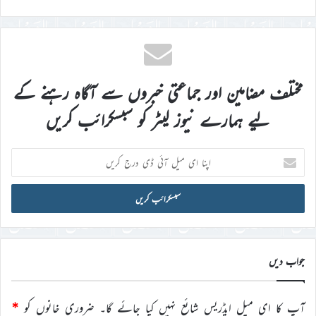
مختلف مضامین اور جماعتی خبروں سے آگاہ رہنے کے
لیے ہمارے نیوز لیٹر کو سبسکرائب کریں
اپنا
ای
میل
آئی
ڈی
درج
کریں
جواب دیں
آپ کا ای میل ایڈریس شائع نہیں کیا جائے گا۔
ضروری خانوں کو
*