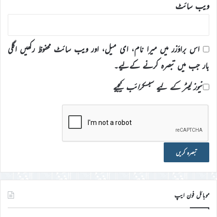
ویب‌ سائٹ
اس براؤزر میں میرا نام، ای میل، اور ویب سائٹ محفوظ رکھیں اگلی
بار جب میں تبصرہ کرنے کےلیے۔
نیوز لیٹر کے لیے سبسکرائب کیجیے
موبائل فون ایپ