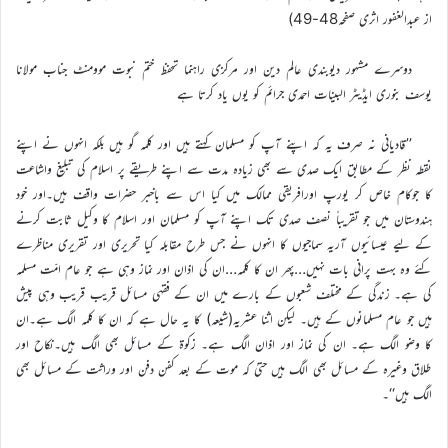
از عبدالغفور اثری صفحہ48-49)
دوسرے مشہور دیوبندی عالم دین اور مرکزی راہنما تحفظ ختم نبوت موومنٹ جناب مولانا
یوسف بنوری ایڈیٹر البینات احمدی جرائم کو یوں یاد کرتا ہے
’’قادیانی نہ صرف یہ کہ اپنے آپ کو مسلمان کہتے ہیں اور کلمہ گو ہیں بلکہ انہوں نے اپنے
نقطہ نظر کے مطابق ایک صدی سے بھی زیادہ مدت سے اپنے طریقے پر اسلام کی تبلیغ واشاعت
کا جوکام خاص کر یورپ اورافریقی ممالک میں کیا اس سے باخبر حضرات واقف ہیں۔اور خود
ہندوستان میں جو تقریباً نصف صدی تک اپنے آپ کو مسلمان اور اسلام کا وکیل ثابت کرنے
کے لیے عیسائیوں آریہ سماجیوں کا انہوں نے جس طرح مقابلہ کیا تحریری اور تقریری مناظرے
کئے وہ بہت پرانی بات نہیں…پھر ان کا کلمہ…ان کی اذان اور نماز وہی ہے جو عام امّت مسلمہ
کی ہے۔ زندگی کے مختلف شعبوں کے بارے میں ان کے فقہی مسائل قریب قریب وہی پیش
ہیں جو عام مسلمانوں کے ہیں۔ لیکن اثنا عشریہ(شیعہ) کا یہ حال ہے کہ ان کا کلمہ الگ ہے۔ان
کا وضو الگ ہے۔ ان کی نماز اور اذان الگ ہے۔ زکوۃ کے مسائل بھی الگ ہیں۔نکاح اور
طلاق وغیرہ کے مسائل بھی الگ ہیں حتیٰ کہ موت کے بعد کفن دفن اور وراثت کے مسائل بھی
الگ ہیں‘‘۔