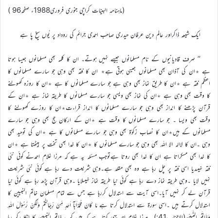
(ماہنامہ البینات کراچی جنوری فروری1988ء صفحہ96 )
ایک شیعہ ذاکراور عالم دین عرفان حیدری صاحب احمدی جرائم کی روداد پر یُوں سیخ پا ہے
’’ صرف قادیانیوں کے نام مسلمانوں جیسے نہیں ہوتے۔ ان کا کلمہ بھی مسلمانوں جیسا ہوتا
ہے ٭ان کی آذان بھی مسلمانوں جیسی ہوتی ہے٭ ان کا فقہ بھی وہی جو سارے مسلمانوں کا
اعظم فقہ ہے ٭ان کا طریق نماز بھی وہی ہے جو سارے مسلمانوں کا ہے ٭ان کا روزہ کھولنے
کا وقت بھی وہی ہے ٭ان کی نماز بھی ویسی جو سارے مسلمانوں کا طریقہ نماز ہے ٭ان کے
قرآن پڑھنے کا انداز بھی وہی جو سارے مسلمانوں کا انداز قراءت٭ان کا روزے کھولنے کا
وقت بھی ویسا ۔ جو سارے مسلمانوں کا وقت ہے ٭ان کے ارکان حج بھی وہی جو سارے
مسلمانوں کے ہیں٭ان کا نصاب زکوٰۃ بھی وہی جو سارے مسلمانوں کا ہے ٭ان کی توحید بھی
وہی ۔ان کا لاالہ الا اللہ بھی وہی جو سارے مسلمانوں کا ٭ان کا خدا بھی تخت پر بیٹھتا ہے ٭ان
کا خدا بھی مسکراتا ہے ان کا خدا بھی روتا ہےتوجب مسئلہ یہ ہے کہ مرزا غلام احمدنے کوئی نئی
فقہ نہیںدیا اسی فقہ پر چل رہا ہے وہ بھی مقلد ہے۔وہی شریعت دے رہا ہے کوئی نئی شریعت
نہیں لایا ۔وہی طریقہ نماز دے رہا ہے کوئی نیا طریقہ نماز نہیںلایا ۔وہی قرآن پڑھ رہا ہے کوئی نیا
قرآن لے کر نہیں آیا۔اسی آیت سے استدلال کررہا ہے جس سے تمام مسلمان خاتم النبیین کا
استدلال کرتے ہیں ۔اسی سورۃ سے استدلال کرتا ہے مَا کَانَ مُحَمَّدٌاَبَآ اَحَدٍ مِّنْ رِّجَالِکُمْ وَلٰکِنْ رَّسُوْلَ اللہِ
وَخَاتَمَ النَّبِیّٖن(الاحزاب41:)۔ مرزا غلام احمد یہی کہتا ہے کہ میں کب خاتم النبیین کا انکا رکر رہا