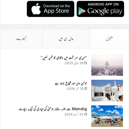
مقبول
حال ہی میں
تبصرے
’’میری سر شت میں ناکامی کا خمیر نہیں‘‘
29 جولائی 2025ء
مومن دلیر اور شجاع ہوتا ہے
10 ستمبر 2019ء
Mendig سے جلسہ سالانہ جرمنی کی تیاری کی ایک رپورٹ
22 اگست 2024ء