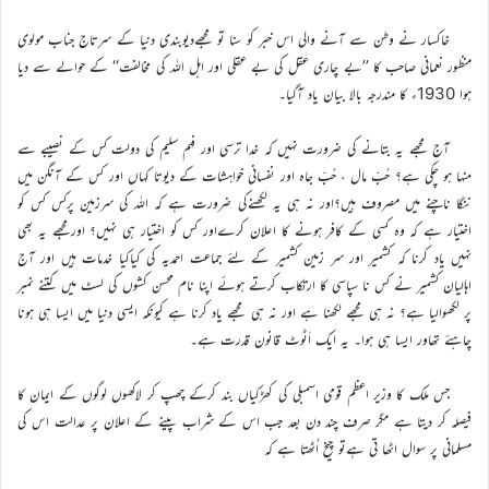
خاکسار نے وطن سے آنے والی اس خبر کو سنا تو مجھےدیوبندی دنیا کے سرتاج جناب مولوی
منظور نعمانی صاحب کا ’’بے چاری عقل کی بے عقلی اور اہل اللہ کی مخالفت‘‘ کے حوالے سے دیا
ہوا 1930ء کا مندرجہ بالا بیان یاد آگیا۔
آج مجھے یہ بتانے کی ضرورت نہیں کہ خدا ترسی اور فہم سلیم کی دولت کس کے نصیبے سے
منہا ہو چکی ہے؟ حُبّ مال ، حُبّ جاہ اور نفسانی خواہشات کے دیوتا کہاں اور کس کے آنگن میں
ننگا ناچنے میں مصروف ہیں؟اور نہ ہی یہ لکھنےکی ضرورت ہے کہ اللہ کی سرزمین پرکس کس کو
اختیار ہے کہ وہ کسی کے کافر ہونے کا اعلان کرےاور کس کو اختیار ہی نہیں؟ اورمجھے یہ بھی
نہیں یاد کرنا کہ کشمیر اور سر زمین کشمیر کے لئے جماعت احمدیہ کی کیاکیا خدمات ہیں اور آج
اہالیان کشمیر نے کس نا سپاسی کا ارتکاب کرتے ہوئے اپنا نام محسن کشوں کی لسٹ میں کتنے نمبر
پر لکھوالیا ہے؟ نہ ہی مجھے لکھنا ہے اور نہ ہی مجھے یاد کرنا ہے کیونکہ ایسی دنیا میں ایسا ہی ہونا
چاہئے تھاور ایسا ہی ہوا۔ یہ ایک اَٹوٹ قانون قدرت ہے۔
جس ملک کا وزیر اعظم قومی اسمبلی کی کھڑکیاں بند کرکے چھپ کر لاکھوں لوگوں کے ایمان کا
فیصلہ کر دیتا ہے مگر صرف چند دن بعد جب اس کے شراب پینے کے اعلان پر عدالت اس کی
مسلمانی پر سوال اٹھا تی ہےتو چیخ اُٹھتا ہے کہ