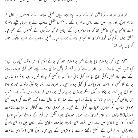
مودودی صاحب تو ڈھلتی عمر کے ساتھ اپنا بوجھ میاں طفیل صاحب کے کندھوں پر ڈال کر
عازم امریکہ اور پھر وہیں سے راہی عدم ہو گئے ۔ مگرمیاںطفیل صاحب نے جو سرمایہ پیچھے چھوڑا
اسے واقعی یہ حق حاصل تھا کہ وہ دوسروں کے ایمان تو کیا زندگیوں کے فیصلوں کے بھی مجاز
مطلق ہوں ۔قوم کی مخبوط الحواسی کا ٹمپریچر بتاتے ہوئے میاں طفیل صاحب نے اپنے عاقبت نامہ
کو یوں پڑھا تھا
’’قوم میں کس پراسلام لایا جائے؟کس پر اسلام نافذ کیا جائے؟قوم کا اس وقت کیاحال ہے؟
کیا آپ نہیں جانتے…امر واقعہ یہ ہے کہ یہ قوم تو بالکل سڑگئی ہے۔ پیسے بغیر کوئی ووٹ دینے
کے لیے تیار نہیں۔کوئی ناچ رہا ہو، کوئی زانی زنا کررہا ہو،کسی کو پرواہ نہیں۔ پیسہ ہوتو وہ لیڈربن
جائے گا۔کسی کو امانت اور دیانت کی کوئی پرواہ نہیں نہ ضرورت۔ جتنا بڑا کوئی رشوت خور ہو،جتنا
بڑا کوئی بددیانت ہو،جتنا بڑا کوئی سمگلر ہو،زانی ہو،بدمعاش ہو، اس کو ووٹ دیں گے۔اب آپ
ہی بتائیں کس پراسلام نافذ کیا جائے؟۔آپ کے علماء کا کیا حال ہے؟ایک حلوے کی پلیٹ کسی
مولوی صاحب کو کھلادیں جوچاہے فتویٰ لے لیں۔ ہر مولوی دوسرے کوکافر بنا رہاہے۔جماعت
اسلامی50سالوں سے کام کررہی ہے۔مولانا مودودی جیسا شخص اس قوم کے واسطے سر کھپاتا رہا۔
گیارہ کروڑ کی آبادی میں سے اس وقت بھی 5ہزار جماعت اسلامی کے ارکان ہیں وہ بھی چھوٹی
برادریوں اور ذاتوں کے تعلق رکھنے والے یا دفتروں کے چپڑاسی۔ کوئی قابل ذکرآدمی جماعت
اسلامی کے ساتھ نہیں‘‘۔