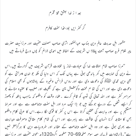
بعد ا ز خدا بعشق محمدؐ مخمرم
گر کفر ایں بود بخدا سخت کافرم
مشہور اہل حدیث عالم دین جناب عبدالغفور اثری صاحب مصنف حنفیت اور مرزائیت حضرت
پیر غلام فرید صاحب آف چاچڑا ں شریف کے الفاظ میں احمدی جرائم کو یوں درج فرماتے ہیں
’’مرزا صاحب تمام اوقات خدا کی عبادت،نماز یا تلاوت قرآن شریف میں گزارتے ہیں۔اس
نے دین کی حمایت میں کمر باندھی ہوئی ہے یہاں تک کہ اس دنیا کی ملکہ جو لندن میںرہتی ہے کو
بھی دین محمدی ﷺ کی دعوت دی ہے اور روس فرانس وغیرہ کے بادشاہوں کو بھی اسلام کی
دعوت دی ہے اور اس کی تما م محنت وکوشش یہی ہے کہ تثلیث اور صلیب کا عقیدہ مٹائے جو
سراسر کفر ہے اور اللہ تعالیٰ کی توحید کو قائم کرے ۔علماء وقت کو دیکھو کہ مذاہب باطلہ کو چھوڑ
کر ایسے شخص کے درپے ہوگئے ہیں جو بڑا نیک مرد اور اہل سنت وجماعت سے ہے اور صراط
مستقیم پر ہے اور ہدایت کی تلقین کرتا ہے اس پر کفر کا فتوی لگا رہے۔اس کا عربی کلام دیکھو
جس کا مقابلہ کرنا انسان کی طاقت سے باہرہے اور اس کی تمام کلام حقائق ومعرفت وہدایت
سے بھری ہوئی ہے اور وہ اہل سنت وجماعت کے عقائد اور ضروریات دین کا ہرگزمنکر نہیں
ہے‘‘۔(ارشادات فریدی حصہ سوم صفحہ69-70 مطبوعہ اگرہ1320ھ بحوالہ حنفیت اور مرزائیت