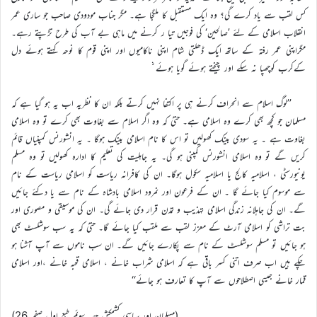
کس لقب سے یاد کرے گی؟ وہ ایک مستقبل کا ملگجا ہے۔ مگر جناب مودودی صاحب جو ساری عمر
انقلاب اسلامی کے لئے ’صالحین‘ کی فوجیں تیا ر کرنے میں ماہی بے آب کی طرح تڑپتے رہے۔
مگراپنی عمر رفتہ کے ساتھ ایک ڈھلتی شام اپنی ناکامیوں اور اپنی قوم کا نوحہ کہتے ہوئے دل
کےکرب کوچھپا نہ سکے اور چیختے ہوئے گویا ہوئے
’’لوگ اسلام سے انحراف کرنے ہی پر اکتفا نہیں کرتے بلکہ ان کا نظریہ اب یہ ہو گیا ہے کہ
مسلمان جو کچھ بھی کرے وہ اسلامی ہے۔ حتیٰ کہ وہ اگر اسلام سے بغاوت بھی کرے تو وہ اسلامی
بغاوت ہے ۔ یہ سودی بینک کھولیں تو اس کا نام اسلامی بینک ہوگا ۔ یہ انشورنس کمپنیاں قائم
کریں گے تو وہ اسلامی انشورنس کمپنی ہو گی۔ یہ جاہلیت کی تعلیم کا ادارہ کھولیں تو وہ مسلم
یونیورسٹی ، اسلامیہ کالج یا اسلامیہ سکول ہوگا۔ ان کی کافرانہ ریاست کو اسلامی ریاست کے نام
سے موسوم کیا جائے گا ۔ ان کے فرعون اور نمرود اسلامی بادشاہ کے نام سے یا دکئے جائیں
گے۔ ان کی جاہلانہ زندگی اسلامی تہذیب و تمدن قرار دی جائے گی۔ ان کی موسیقی و مصوری اور
بت تراشی کو اسلامی آرٹ کے معزز لقب سے ملقب کیا جائے گا۔ حتیٰ کہ یہ سب سوشلسٹ بھی
ہو جائیں تو مسلم سوشلسٹ کے نام سے پکارے جائیں گے۔ ان سب ناموں سے آپ آشنا ہو
چکے ہیں اب صرف اتنی کسر باقی ہے کہ اسلامی شراب خانے ، اسلامی قحبہ خانے ،اور اسلامی
قمار خانے جیسی اصطلاحوں سے آپ کا تعارف ہو جائے‘‘
(مسلمان اور سیاسی کشمکش حصہ سوئم طبع اول صفحہ 26)