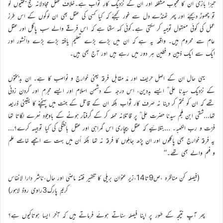
تبرّا بازی ان کا محبوب مشغلہ اور ان کے نزدیک کارِ ثواب ہے۔خلاف عقل مجادلانہ کج بحثیوں کو
تو چھوڑ دیجئے اور پھر ٹھنڈے دل سے غور کیجئے کہ کیا کسی کی عقل بھی ان لوگوں کے اس طرز
عمل کی کوئی معقول توجیہ کر سکتی ہے۔کوئی کہہ سکتا ہے کہ اس فرقے والے سب پاگل اور عقل
عام سے محروم ہیں۔ واقعہ یہ ہے کہ ان میں بڑے بڑے تعلیم یافتہ بڑے بڑے دانشور اور
ایک سے ایک ذہین و فطین ہر دور میں رہے ہیں اور آج بھی ہیں۔
یہی حال ان کے اصل حریف اور مدّ مقابل فرقہ یعنی خوارج و نواصب کا ہے۔ ان بدبختوں
کے نزدیک سیدنا علی ؓ ایسے بددین، اس درجہ کے دشمن اسلام اور ایسے مجرم اور گردن زدنی
تھے کہ ان کو ختم کر دینا نہ صرف کار ثواب بلکہ ان کے قاتل کے جنت میں پہنچنے کا یقینی ذریعہ
تھا…شقی ابن ملجم سیدنا حضرت علی ؓ پر قاتلانہ حملہ کر کے گرفتار ہونے کے باوجود نعرے لگاتا تھا
فزت و رب الکعبہ۔ …بتلائیے کہ عقل بیچاری اس گمراہی اور عقل باختگی کی کیا توجیہہ کرے؟…
یہ فرقہ خوارج بھی پاگلوں اور ان پڑھ جاہلوں کا فرقہ نہ تھا بلکہ اُن میں بہت سے اچھے خاصے علم
و فہم والے بھی تھے۔‘‘
(فیصلہ کن مناظرہ ،ص9تا14،زیر عنوان بریلی کا تکفیر فتنہ ماضی اور حال،ناشر دارا لانفاس
کریم پارک3راوی روڈ لاہور)
پھر آپ نتیجہ کے طور پر اپنا فیصلہ سناتے ہوئے فرماتے ہیں کہ آخر ایسا ہوتاکیوں ہے؟