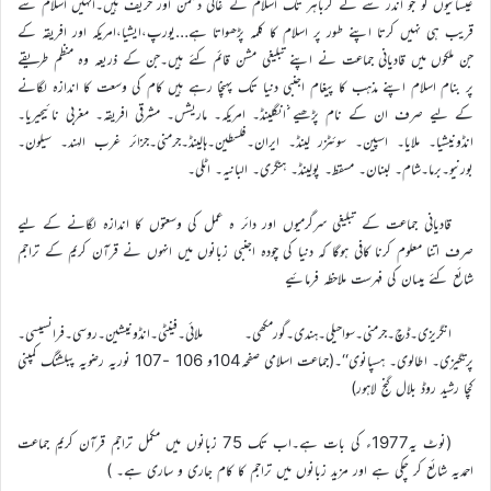
عیسائیوں کو جو اندر سے لے کرباہر تک اسلام کے غالی دشمن اور حریف ہیں۔انہیں اسلام سے
قریب ہی نہیں کرتا اپنے طور پر اسلام کا کلمہ پڑھواتا ہے…یورپ،ایشیا،امریکہ اور افریقہ کے
جن ملکوں میں قادیانی جماعت نے اپنے تبلیغی مشن قائم کئے ہیں۔جن کے ذریعہ وہ منظم طریقے
پر بنام اسلام اپنے مذہب کا پیغام اجنبی دنیا تک پہنچا رہے ہیں کام کی وسعت کا اندازہ لگانے
کے لیے صرف ان کے نام پڑھیے انگلینڈ۔ امریکہ۔ ماریشس۔ مشرقی افریقہ۔ مغربی نائیجیریا۔
انڈونیشیا۔ ملایا۔ اسپین۔ سوئٹزر لینڈ۔ ایران۔فلسطین۔ہالینڈ۔جرمنی۔جزائر غرب الہند۔ سیلون۔
بورنیو۔برما۔شام۔ لبنان۔ مسقط۔ پولینڈ۔ ہنگری۔ البانیہ۔ اٹلی۔
قادیانی جماعت کے تبلیغی سرگرمیوں اور دائر ہ عمل کی وسعتوں کا اندازہ لگانے کے لیے
صرف اتنا معلوم کرنا کافی ہوگا کہ دنیا کی چودہ اجنبی زبانوں میں انہوں نے قرآن کریم کے تراجم
شائع کئے ہیںان کی فہرست ملاحظہ فرمائیے
انگریزی۔ڈچ۔جرمنی۔سواحیلی۔ہندی۔گورمکھی۔ ملائی۔فینٹی۔انڈونیشین۔روسی۔فرانسیسی۔
پرتگیزی۔ اطالوی۔ ہسپانوی‘‘۔(جماعت اسلامی صفحہ104و 106 -107 نوریہ رضویہ پبلشنگ کمپنی
کچا رشید روڈ بلال گنج لاہور)
(نوٹ یہ1977ء کی بات ہے۔اب تک 75 زبانوں میں مکمل تراجم قرآن کریم جماعت
احمدیہ شائع کر چکی ہے اور مزید زبانوں میں تراجم کا کام جاری و ساری ہے۔ )