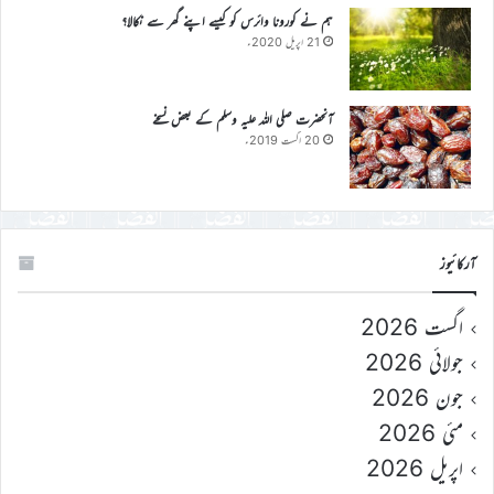
ہم نے کورونا وائرس کو کیسے اپنے گھر سے نکالا؟
21 اپریل 2020ء
آنحضرت صلی اللہ علیہ وسلم کے بعض نسخے
20 اگست 2019ء
آرکائیوز
اگست 2026
جولائی 2026
جون 2026
مئی 2026
اپریل 2026