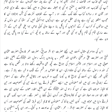
ایک بھی مکذّب اور مخالف نہ ہوتا۔ لیکن ہوا یہ کہ گنتی کے چند سعاد تمندوں کے سوا ساری قوم
آپ کی تکذیب اور مخالفت پر متفق ہو گئی جو ہمیشہ سے صادق و امین کہتے رہے تھے وہی شاعر
اور مجنون او ر ساحرو کذّاب کہنے لگ گئے۔ او ر آپ کے خلاف نفرت کی آگ بھڑکانا اُن کا
محبوب مشغلہ بن گیا۔بے چاری عقل حیران ہے ایساکیوں ہوا؟کوئی نہیں کہہ سکتا کہ اِن دنوں مکّہ
میں دماغوں کو خراب کر کے آدمیوں کو پاگل بنا دینے والی کوئی خاص ہوا چلی تھی جس کے اثر
سے ساری قوم کی قوم پاگل ہو گئی تھی اور آپ کے ساتھ یہ جو کچھ اُس نے کیا وہ پاگل پن کی
وجہ سے کیا۔
اِس کی دوسری مثال اُمّت میں لیجئے حضرت ابو بکر صدیقؓ، حضرت عمر فاروقؓ،حضرت عثمان
غنیؓ اور حضرت علیؓ مرتضیٰ رضوان اللہ علیہم ۔یہ چاروں بزرگ رسول اللہ ﷺکے جلیل القدر
صحابی ہیں اور اسلام اور پیغمبر اسلام کی تاریخ سے کچھ بھی واقفیت رکھنے والا ہر شخص جانتا ہے
کہ اللہ و رسول کے ساتھ اُن کی وفاداری، ان کا اخلاص ہر قسم کے شک و شبہ سے بالا تر ہے۔
لیکن غور کیجئے اس اُمّت کی تاریخ کا یہ کیسا عجیب و غریب اور ناقابل فہم واقعہ ہے کہ اسلام
کے ابتدائی دور ہی میں خود مسلمانوں میں ایسے مستقل فرقے پیدا ہوئے جن کی خصوصیت اور جن
کا امتیاز صرف یہی ہے کہ ان کو رسو ل اللہ ﷺ کے ان جلیل القدر صحابہ کے ایمان ہی سے
انکار تھا اور وہ معاذ اللہ ان کو کافرومنافق اور گردن زدنی کہنے پر مُصرّ تھے۔ اور اب تک بھی یہ
فرقے دنیا میں موجود ہیں۔ کون نہیں جانتا کہ مسلمانوں کا قدیم ترین فرقہ شیعہ کی خصوصیت اور اُس
کا امتیاز ہی یہ ہے کہ حضرت ابوبکر ، عمر ،عثمان، کی عداوت و بد گوئی…اور ان پاک ہستیوں پر