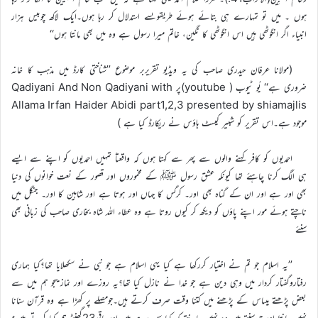
ہوں ۔ میں تو تمہارے ہی بتائے ہوئے طریقوںسے استدلال کر رہا ہوں۔ایک لاکھ چوبیس ہزار
انبیاء اگر انگوٹھی ہیں اس انگوٹھی کا نگین، خاتم میرا رسول ہے وہ میں بھی مانتا ہوں‘‘
(مولانا عرفان حیدری صاحب کی یہ ویڈیو تقریربر موضوع ’’شناختی کارڈ میں مذہب کا خانہ
ضروری ہے‘‘ یُو ٹیوب ( youtube)پر Qadiyani And Non Qadiyani with
Allama Irfan Haider Abidi part1,2,3 presented by shiamajlis
موجود ہے۔اس تقریر کو شبیر کیسٹ ہاؤس نے ریکارڈ کیا ہے )
احمدیوں کو کافر کہنے والوں سے پھر سے کہتا ہوں کہ واقعتاً تمہیں احمدیوں کو اپنے سے ایسے
ہی الگ کرنا چاہئے تھا کیونکہ عشق رسول ﷺ کے مخموروں اور قصور کے نعت خوانوں کی دنیا
بھی اور ہے اور ان کے گناہ بھی اور۔ کرگس کا جہاں اور ہوتا ہے اور شاہین کا اور۔ جنگل میں
ناچتے ہوئے مور اپنے پاؤں کو دیکھ کر کیوں روتا ہے وہ عطاء اللہ شاہ بخاری صاحب کی زبانی بھی
سنئے
’’یہ اسلام جو تم نے اختیار کررکھا ہے کیا یہی اسلام ہے جو نبی نے سکھلایا تھا؟کیا ہماری
رفتاروگفتار کردار میں وہی دین ہے جو خدا نے نازل کیا تھا؟یہ روزے اور نمازیںجو ہم میں سے
بعض پڑھتے ہیںاس کے پڑھنے میں کتنا وقت صرف کرتے ہیں۔جومصلے پر کھڑا ہے وہ قرآن سنانا
نہیں جانتا اور جو سنتے ہیں وہ نہیں جانتے کہ کیا سن رہے ہیں اور باقی23گھنٹے ہم کیا کرتے ہیں؟