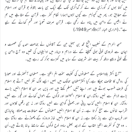
میں کہتا ہوں کہ گورنری سے لے کر گداگری تک مجھے ایک ہی بات بتلائو جو قرآن اور اسلام
کے مطابق ہو۔ پھر میں کمیونزم سے کیوں لڑوں؟ہمارا نظام کفر ہے۔ قرآن کے مقابلے میں ہم
نے ابلیس کے دامن میں پناہ لے رکھی ہے۔ قرآن صرف تعویذ اور قسم کھانے کے لیے
ہے‘‘۔(احراری اخبار آزاد9دسمبر1949ء)
مسجد الحرام کے خطیب الشیخ محمد بن سبیل جن کے آقائوں نے جماعت احمدیہ کی عصمت و
ایمان سے نمرودی خونی ہولی کھیلنے کے لئے دراہم و دینار میں ادائیگیاں کی تھیں وہ آج دامن پر
لگے خونی دھبے دیکھ کر بیت اللہ شریف کے سایہ میں کھڑے ہوکر کہہ رہے ہیں۔
’’آج اکثر بلاداسلامیہ کے مسلمانوں کی کیفیت سخت الم انگیز ہے۔ مسلمان آنحضرتؐ اور صحابہؓ
کی روش کا مخالف ہوچکا ہے۔کیا اکثرمسلمان ممالک میں ہمیں ایسے لوگ نظر نہیں آتے جو اسلام
کی طرف منسوب ہوتے ہیں اور اپنے تئیں مسلم کہتے ہیں اور بایں ہمہ ان کا اسلام انہیں بڑے
بڑے جرائم سے نہیں روکتا۔ان کا اسلام انہیںسُود اور لوگوں کے اموال کھانے اور فجور سے نہیں
روکتا۔ ان کا اسلام انہیں کذب بیانی اور جھوٹی گواہی سے نہیں روکتا اور نہ ہی رقص گاہوں اور
شراب خانوں سے منع کرتا ہے۔نہ اُن کا اسلام انہیں مسلمانوں کے معاملات میںدھوکا، چالبازی
اور فریب دہی سے باز رکھتا ہے۔نہ ان کا اسلام انہیں نماز وروزہ کے چھوڑنے سے روکتا ہے
۔ وہ حق کو نفرت انگیز القاب کے ذریعہ بعض سادہ لوح لوگوں کے سامنے بدنما بتاتے ہیں۔اُن