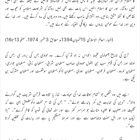
کا اسلام قرآن اور احادیث نبویہ کو پس پشت ڈال کر خودساختہ قوانین کے فیصلہ سے بھی انہیں
نہیں روکتا۔ اور ان کا اسلام انہیں اس بات سے بھی نہیں روکتا کہ شریعت اسلامیہ کو عیوب اور
نقائص کا تختہ مشق بنائیں۔وہ اشتراکی مذہب رکھتے ہیں۔وہ دہریوں کی مدد کرتے ہیں۔ اور خدا کے
دین اور خدا کے مومن بندوں سے بیگانگی اختیار کئے ہوئے ہیں‘‘۔
(اخبار العالم الاسلامی 15شعبان1394ھ مطابق 3ستمبر 1974ء صفحہ13تا16)
آج کی تاریخ میںمولوی مخبوط الحواس نہ ہو تو کیا کرے۔ وہ مولوی جس کی برادر ی ،جس کی
اولاد اور جس کی قوم سب ہی بقول مودوی صاحب مسلمان شرابی، مسلمان زانی، مسلمان جواری،
مسلمان نمرود، مسلمان فرعون، مسلمان سودی ،مسلمان ڈاکو،مسلمان سوشلسٹ اور مسلمان مشرک بن
چکی ہے۔
ایسے میں وہ شخص جو ’’تمام اوقات خدا کی عبادت، نماز یا تلاوت قرآن شریف میں گزارنے
والا‘‘۔ ’’دین کی حمایت میں کمر باندھے ہوئے‘‘۔ ’’ جس کی تما م محنت وکوشش یہی ہے کہ
تثلیث اور صلیب کا عقیدہ مٹائے جو سراسر کفر ہے اور اللہ تعالیٰ کی توحید کو قائم کرے‘‘۔ ’’بڑا
نیک مرد اور اہل سنت وجماعت سے ہے اور صراط مستقیم پر ہے اور ہدایت کی تلقین کرتا
ہے‘‘۔