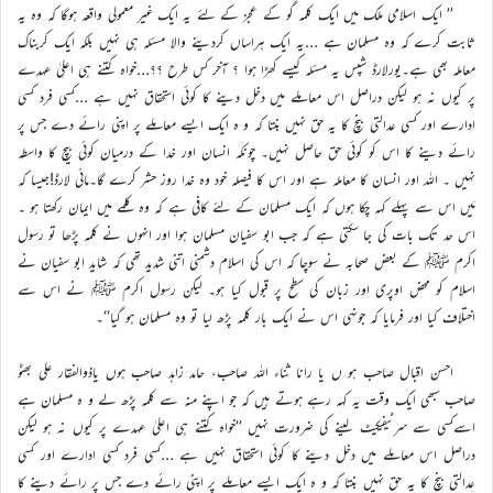
’’ ایک اسلامی ملک میں ایک کلمہ گو کے عجز کے لئے یہ ایک غیر معمولی واقعہ ہوگا کہ وہ یہ
ثابت کرے کہ وہ مسلمان ہے …یہ ایک ہراساں کردینے والا مسئلہ ہی نہیں بلکہ ایک کربناک
معاملہ بھی ہے۔یورلارڈ شپس یہ مسئلہ کیسے کھڑا ہوا ؟ آخر کس طرح ؟؟…خواہ کتنے ہی اعلیٰ عہدے
پر کیوں نہ ہو لیکن دراصل اس معاملے میں دخل دینے کا کوئی استحقاق نہیں ہے …کسی فرد کسی
ادارے اور کسی عدالتی بنچ کا یہ حق نہیں بنتا کہ و ہ ایک ایسے معاملے پر اپنی رائے دے جس پر
رائے دینے کا اس کو کوئی حق حاصل نہیں۔ چونکہ انسان اور خدا کے درمیان کوئی بیچ کا واسطہ
نہیں ۔ اللہ اور انسان کا معاملہ ہے اور اس کا فیصلہ خود وہ خدا روز حشر کرے گا۔مائی لارڈ!جیسا کہ
مَیں اس سے پہلے کہہ چکا ہوں کہ ایک مسلمان کے لئے کافی ہے کہ وہ کلمے میں ایمان رکھتا ہو ۔
اس حد تک بات کی جا سکتی ہے کہ جب ابو سفیان مسلمان ہوا اور انہوں نے کلمہ پڑھا تو رسول
اکرم ﷺ کے بعض صحابہ نے سوچا کہ اس کی اسلام دشمنی اتنی شدید تھی کہ شاید ابو سفیان نے
اسلام کو محض اوپری اور زبان کی سطح پر قبول کیا ہو۔ لیکن رسول اکرم ﷺ نے اس سے
اختلاف کیا اور فرمایا کہ جونہی اس نے ایک بار کلمہ پڑھ لیا تو وہ مسلمان ہو گیا‘‘۔
احسن اقبال صاحب ہو ں یا رانا ثناء اللہ صاحب، حامد زاہد صاحب ہوں یاذوالفقار علی بھٹو
صاحب سبھی ایک وقت یہ کہہ رہے ہوتے ہیں کہ جو اپنے منہ سے کلمہ پڑھ لے و ہ مسلمان ہے
اسےکسی سے سرٹیفیکیٹ لینے کی ضرورت نہیں ’’خواہ کتنے ہی اعلیٰ عہدے پر کیوں نہ ہو لیکن
دراصل اس معاملے میں دخل دینے کا کوئی استحقاق نہیں ہے …کسی فرد کسی ادارے اور کسی
عدالتی بنچ کا یہ حق نہیں بنتا کہ و ہ ایک ایسے معاملے پر اپنی رائے دے جس پر رائے دینے کا