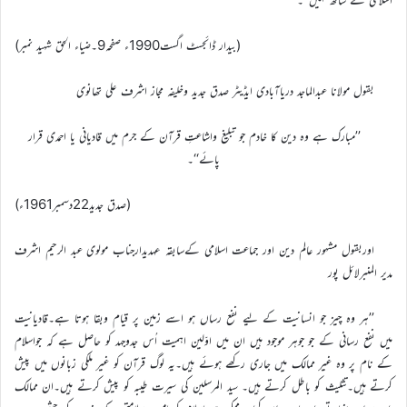
(بیدار ڈائجسٹ اگست1990ء صفحہ9۔ضیاء الحق شہید نمبر)
بقول مولانا عبدالماجد دریاآبادی ایڈیٹر صدق جدید وخلیفہ مجاز اشرف علی تھانوی
’’مبارک ہے وہ دین کا خادم جو تبلیغ واشاعتِ قرآن کے جرم میں قادیانی یا احمدی قرار
پائے‘‘۔
(صدق جدید22دسمبر1961ء)
اوربقول مشہور عالم دین اور جماعت اسلامی کےسابقہ عہدیدارجناب مولوی عبد الرحیم اشرف
مدیر المنبرلائل پور
’’ہر وہ چیز جو انسانیت کے لیے نفع رساں ہو اسے زمین پر قیام وبقا ہوتا ہے۔قادیانیت
میں نفع رسانی کے جو جوہر موجود ہیں ان میں اوّلین اہمیت اُس جدوجہد کو حاصل ہے کہ جواسلام
کے نام پر وہ غیر ممالک میں جاری رکھے ہوئے ہیں۔یہ لوگ قرآن کو غیر ملکی زبانوں میں پیش
کرتے ہیں۔تثلیث کو باطل کرتے ہیں۔ سید المرسلین کی سیرت طیبہ کو پیش کرتے ہیں۔ان ممالک