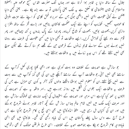
جلال کے ساتھ دنیا پر ظاہر ہوا کرتا ہے اور جہاں تک حضرت اقدس مسیح موعود علیہ الصلوٰۃ
والسلام کی شان میںگستاخی کا تعلق ہے یہ ملک یعنی پاکستان تو حد سے بڑھ چکا ہے۔ یعنی کبھی دنیا
میںکسی نے کوئی حکومت ایسی نہیں دیکھی ہوگی جس کے سربراہ فحش کلامی کو اپنے لئے عزت افزائی
کا موجب سمجھیں، تکذیب کو اپنے لئے ایک عظمت کانشان بنالیں اور بڑے فخر کے ساتھ افترا پر
دازی کریں،جھوٹ بولیں، جھوٹ کو شائع کریںاور پھرخدا کے پاک بندوں پر گند اچھالیں اور پھر
قوم سے داد لینے کی خواہش کریں۔ایسے واقعات تو کبھی دنیا میں کسی حکومت کی طرف سے رونما
نہیں ہوئے ہوں گے سوائے قدیم زمانوں کے فرعون جن کے قصے ہم سنا کرتے تھے لیکن سوچ
بھی نہیں سکتے تھے کہ اس جدید زمانے میں یہ واقعات ہوسکتے ہیں۔
جو سازش ہے احمدیت کے خلاف وہ بہت گہری ہے اور ابھی کلّیۃً پوری کھل کرآپ کے
سامنے بھی نہیں آئی۔جو واقعات آپ کے سامنے آچکے ہیں ان کی بھی کُنہ کوآپ میں سے بہت
سے نہیں پہنچ سکتے۔ان کو معلوم نہیں ہوسکتا دیکھنے والوں کوکہ آخر یہ کون سی منزل ہے جس کی
طرف یہ واقعات ایک جلوس کی شکل میں روانہ ہورہے ہیں ۔امر واقعہ یہ ہے کہ احمدیت کی
جڑوں پر حملہ کیا گیاہے اس مرتبہ اور احمدیت کے استیصال کی ایک نہایت ہی خوفناک سازش ہے
اور صرف ایک ملک میں نہیں تمام عالم میںاس ساز ش کے کچھ آثار ظاہر ہونے شروع ہوگئے
ہیں اور ان کی کڑیاں مل رہی ہیں۔ مثلاً انڈونیشیا میں بھی اسی نہج پر کام شروع ہوگیا ہے جس
طرح آج سے دس سال پہلے پاکستان میں اس کی بنیاد رکھی گئی تھی۔ ملائیشیا میں بھی انہی
بنیادوںپر کام شروع ہو چکا ہے جماعت احمدیہ کے خلاف۔ اسی طرح افریقن ممالک کو بھی رشوتیں