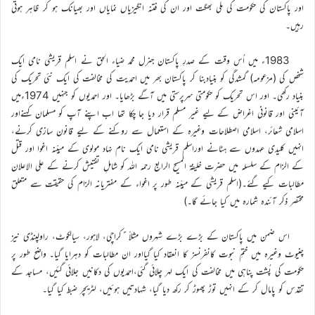
اور پاکستان کی حکومت کی ملی بھگت اور ان کی فتنہ انگیزیاں نمایاں اور بھیانک ہو کر ظاہر ہوتی
رہیں۔
1983ء میں اُس وقت کے صدرِ پاکستان جنرل محمد ضیاء الحق نے اسلم قریشی نامی ایک
شخص کی (مزعومہ) گمشدگی کو بنیادبنا کر پاکستان بھر میں احمدیت کی مخالفت کی ایک نئی تحریک کی
بنیاد رکھی۔ اور اس تحریک کو حکومتی سرپرستی میں آگے بڑھایا۔ اور احمدیوں کو جنہیں 1974ءمیں
آئینی اور قانونی اغراض کے لیے غیر مسلم قرار دیا جا چکا تھا اب اپنے آپ کو مسلمان کہنےاور
اسلامی شعائر، اسلامی اصطلاحات وغیرہ کے استعمال سے روکنے کے لیے قانون سازی کرنے،
انہیں کلیدی عہدوں سے ہٹانے اوراسلم قریشی نامی ایک نام نہاد مولوی کے مبیّنہ اغوا اور قتل
کے الزام کے سلسلہ میں حضرت خلیفۃ المسیح الرابع رحمہ اللہ کو شاملِ تفتیش کرنے کے علی الاعلان
مطالبات کیے گئے۔(اسلم قریشی کے مبیّنہ طور پر اغواء کے مفتریانہ الزام کی حقیقت سے متعلق
مختصر ذکر آئندہ شمارہ میں کیا جائے گا۔)
اس ضمن میں پاکستان کے بڑے بڑے شہروں مثلاً ًکراچی، لاہور، سیالکوٹ، راولپنڈی نیز
چنیوٹ وغیرہ میں ختمِ نبوت کانفرنسز کا انعقاد کیا گیااور ان مطالبات کو دہرایا گیا۔ واضح طور پر
حکومت کی پُشت پناہی میں مخالفت کی ایک لہر چلائی گئی،احمدیوں کی دکانیں جلائی گئیں، مساجد کے
تقدّس کو پامال کر کے انہیں توڑ پھوڑ کر رکھ دیا گیا، شہادتیں ہوئیں، لٹریچر ضبط کیا گیا۔