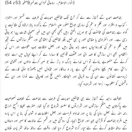
(انوار الاسلام۔ روحانی خزائن جلدنمبر9صفحہ 53تا 54)
جماعت احمدیہ کے آغاز سے لے کر آج تک مخالفین احمدیت کی طرف سے تمسخر اور استہزاء
، کذب و افتراء اور ظلم و ستم کی ساری تاریخ حضور علیہ السلام کے مذکورہ بالا ارشاد کی حقّانیت پر
گواہ ہے۔جماعت کی مخالفت کی جو لہریں اٹھتی رہیں کبھی کبھی ان میں غیر معمولی شدّت پیدا ہو جاتی
رہی ہے۔ اور انفرادی یا مقامی طور پر ہی نہیں بلکہ مخالفین کی اجتماعی اور منظّم سازشوں کے نتیجہ
میں ظلم و ستم کی کارروائیاں بہت بڑھ جاتی رہیں اور بعض اوقات جب حکومت اور اس کی
انتظامیہ بھی اس سازش کا حصہ بنی اور مختلف قوانین کا سہارا لے کر اپنے خیال میں اسے نابود
کرنے کے منصوبے بنائے تو اس خدائے بزرگ و برتر نے جو صبر کرنے والوں اور تقویٰ اور
راستی سے کام لینے والوں کو کبھی بے یار و مددگار اور مخذول نہیں چھوڑتا اپنی قدرت کے
زبردست نشانوں سے ان کی مدد فرمائی اور انجامکار انہیں فتح اور کامیابی سے نوازا اور ان کے
دشمنوں کو مغلوب، رُسوا اور شرمندہ کیا۔
خلافتِ رابعہ کے آغاز سے ہی مخالفین احمدیت کی طرف سے جماعت کے خلاف خصوصیت
سے پاکستان میں منظّم سازشوں اور شرارتوں کا سلسلہ شروع ہو گیا تھا۔ حضرت خلیفۃ المسیح الرابع
رحمہ اللہ نے بعض رؤیا کی بنا پر اور خداداد فراست اور بعض اطلاعات و شواہد کی بنا پر اس بارہ
میں افرادِ جماعت کو قرآنِ مجید اور تاریخ انبیاء کی روشنی میں ہر قسم کے حالات کا صبر اور دعاؤں
کے ساتھ مقابلہ کرنے کے لئے تیار کرنا شروع کر دیا تھا۔ وقت کے ساتھ ساتھ شرّ پسند مُلّاؤں