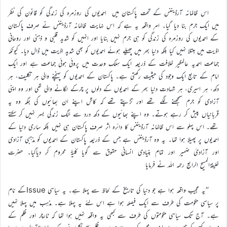
اس ظالمانہ آرڈیننس کے تحت پاکستان میں احمدیوں کی روزمرہ کی زندگی کو قانون کی نظر
میں ایک جرم بنا دیا گیا۔ امرِ واقعہ یہ ہے کہ اس نہایت ظالمانہ آرڈیننس نے صرف پاکستان
کے احمدیوں کی روزمرہ کی زندگی کو ہی جرم نہیں بنایا اور انہیں کو شدید قلبی و ذہنی اور روحانی
اذیت میں مبتلا نہیں کیا بلکہ دنیا بھر میں پھیلے ہوئے احمدیوں کو بھی شدید اذیت میں ڈال دیا۔ کیونکہ
جماعت احمدیہ عالمگیر خلافت کے ذریعہ ایک سِلک وحدت میں پروئی ہوئی جماعت ہے اور ایک
امام کے تابع ایک وجود کی حیثیت رکھتی ہے۔ پاکستان کے احمدیوں کو پہنچنے والی ہر تکلیف، ہر
دکھ، ہر اسیری، ہر شہادت دنیا بھر کے احمدیوں کے دلوں پر چرکے لگانے والی تھی اور وہ اپنی
آزادی کو جرم سمجھنے لگے تھے اور تڑپتے تھے کہ کاش اپنے ان بھائیوں کی جگہ وہ یہ
قربانیاں پیش کر رہے ہوتے۔ وہ اپنے بھائیوں کے دکھ درد سے الگ زندگی بسر نہیں کر سکتے
تھے۔ اس پہلو سے اس ظالمانہ آرڈیننس کا دائرہ اثر صرف پاکستان ہی نہیں بلکہ ساری دنیا کے
احمدیوں پر پھیلا ہوا تھا۔ یہ وہ آرڈیننس ہے جس کے ذریعہ پاکستان کے احمدیوں کو مذہبی آزادی
اور آزادیٔ ضمیر اور تمام بنیادی انسانی حقوق سے گویا کلّیۃً محروم کر دیاگیا۔ حضرت
خلیفۃالمسیح الرابع رحمہ اللہ نے فرمایا
’’یہ عجیب واقعہ ہوا ہے جو دنیا کی تاریخ کے لحاظ سے پہلا ہے۔ یہ سیاسی Issueکے نام
پر سیاسی حکومت کی طرف سے ایک فیصلہ ہوا ہے اس لئے یہ پہلا ہے۔ مذہب میں پہلا نہیں
ہے۔ آج تک سیاسی حکومتوں کی طرف سے کبھی یہ واقعہ نہیں ہوا تھا کہ ٹارچر اور ظلم کے