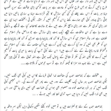
بھی اس میں ذمہ دار ہے اور فلاں بھی اس میں ذمہ دار ہے تو دنیا والے تو کہیں گے تم اسی
طرح باتیں کرتے ہو جس طرح لوگوں کو عادت ہے ہر بات کوکسی بڑی طاقت کے سرپر تھوپ
دینا،ہر بات کو اس سے پہلے کی گئی کسی سازش کا نتیجہ قراردے دینا،یہ ساری باتیں دنیا میں
ہوتی رہتی ہیںاور کوئی بھی ہمارے کہنے پراس کوتسلیم نہیں کر سکتا۔ لیکن فی الحقیقت ایسا ہی ہے
اور بڑی گہری نظر سے اور بڑی وسیع نظر سے مَیں نے جو حالات کامطالعہ کیا ہے تومجھے یہ دکھائی
دے رہا ہے کہ ان واقعات کے پیچھے ایک بہت بڑی سازش ہے جو دراصل عالم اسلام کے
خلاف ہے اور عالم اسلام ہی کو اس سازش کا آلۂ کار بنایاجارہاہے اورجن کو آلۂ کار بنایاجارہاہے
ان کو علم بھی نہیں کہ وہ کیا کررہے ہیں،کیوں کررہے ہیں؟کن مقاصد کے لئے، کن اسلام کے
دشمنوںکو فائدہ پہنچانے کے لئے کررہے ہیں؟ اس لئے کوئی آپ کی بات یا میری بات کوتسلیم
نہیں کرے گا لیکن اللہ کی نظر تو حقائق کے پاتال تک ہوتی ہے،اللہ تعالیٰ سے تو کوئی چیز مخفی
نہیں ہے اس لئے جب وہ سزا کا فیصلہ کرتا ہے تو سب مجرموں کو پکڑتاہے۔…
یہ حقیقت ہے کہ جماعت احمدیہ کی حفاظت خدا تعالیٰ فرمائے گااس میں کوئی بھی شک نہیں۔
لیکن جماعت احمدیہ بہر حال ایک تکلیف کے دور میں سے پھر بھی گزرے گی۔ اس میںبھی کوئی
شک نہیں کہ ہر فرد جماعت خواہ وہ معصوم بھی ہواس کی ضمانت بھی نہیں دی جاسکتی اور اس
میں بھی ذرا شک نہیں کہ دنیا میں سب آدمی خطا کار نہیں ہوتے ۔ …
جماعت احمدیہ کے لئے جو خطرات ہیں یہ تو ہمیں خواہ کتنے سنگین دکھائی دیں لیکن امر واقعہ یہ