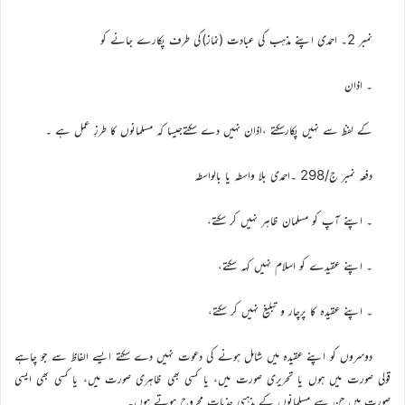
نمبر 2۔ احمدی اپنے مذہب کی عبادت (نماز)کی طرف پکارے جانے کو
۔ اذان
کے لفظ سے نہیں پکارسکتے ،اذان نہیں دے سکتےجیسا کہ مسلمانوں کا طرزِ عمل ہے ۔
دفعہ نمبر ج/298 ۔احمدی بلا واسطہ یا بالواسطہ
۔ اپنے آپ کو مسلمان ظاہر نہیں کر سکتے،
۔ اپنے عقیدے کو اسلام نہیں کہہ سکتے،
۔ اپنے عقیدہ کا پرچار و تبلیغ نہیں کر سکتے،
دوسروں کو اپنے عقیدہ میں شامل ہونے کی دعوت نہیں دے سکتے ایسے الفاظ سے جو چاہے
قولی صورت میں ہوں یا تحریری صورت میں، یا کسی بھی ظاہری صورت میں، یا کسی بھی ایسی
صورت میں جن سے مسلمانوں کے مذہبی جذبات مجروح ہوتے ہوں۔