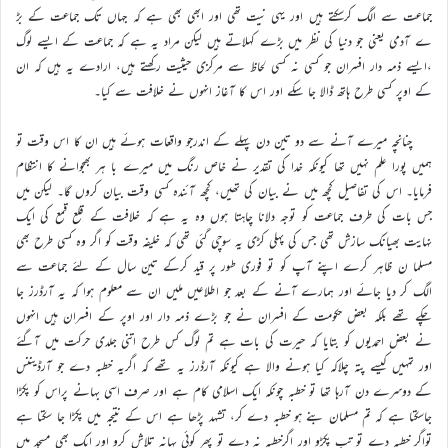
جماعت سے الگ کرسکتے ہیں اور یہی نیت تھی اور ابھی بھی ہے کہ جہاں تک جماعت کے بڑ
ے آدمی یعنی جو دنیا کی نظر میں بڑے کہلاتے ہیں لیکن مراد یہ ہے کہ جماعت کے ایسے لوگ
،ایسے ذمہ دار افسران جو کسی نہ کسی لحاظ سے مرکزی حیثیت رکھتے ہیں، ارادے یہ ہیں کہ ان
کے اوپر کسی طرح ہاتھ ڈالا جا سکے اور اس کا آغاز انہوں نے خلافت سے کیا۔
چنانچہ میرے آنے سے دو تین دن پہلے کے اندرجو واقعات ہوئے ہیں ان کا اس وقت تو
ہمیں پورا علم نہیں تھا کیونکہ خدا کی تقدیر نے خاص رنگ میں میرے با ہر بھجوانے کا انتظام
فرمایا۔ اس کی تفاصیل کچھ میں نے بیان کی تھیں، کچھ آئندہ کسی وقت بیان کروں گا۔ لیکن میں
جس بات کی طرف جماعت کو توجہ دلانا چاہتا ہوں وہ یہ ہے کہ خلافت کے قلع قمع کی ایک
نہایت بھیانک سازش تھی جس کی پہلی کڑی یہ سوچی گئی تھی کہ خلیفہ وقت کو اگر وہ کسی طرح بھی
مسلما ن ظاہر کرے اپنے آپ کو تو فوری طور پر قید کرکے تین سال کے لئے جماعت سے
الگ کر دیا جائے اور ہمارے آنے کے بعد جو اطلاعیں ملیں ان سے معلوم ہوا کہ یہ آرڈرز جا
چکے تھے بلکہ بعض حکومت کے افسران نے جو بڑے ذمہ دار اور اوپر کے افسران ہیں انہوں
نے بعض احمدیوں کو بتایا کہ حیرت کی بات ہے تم لوگ کس طرح اتنی جلدی حرکت میں آگئے
اور تمہیں کیسے پتہ چلاکہ کیا ہونے والا ہے کیونکہ آرڈرز یہ تھے کہ اگریہ خطبہ دے جو آرڈیننس
کے دوسرے دن آرہا تھا تو خطبہ چونکہ ایک اسلامی کام ہے اور صرف اسی بہانے پراس کو پکڑا
جاسکتا ہے کہ تم مسلمان بنے ہو خطبہ دے کر، تشہد پڑھا ہے اس کے نتیجہ میں پکڑا جا سکتا ہے
تواگر خطبہ دے تو تب پکڑو اور اگرخطبہ نہ دے تو پھر کوئی بہانہ تلاش کرو اور ایک بھی مسجد میں