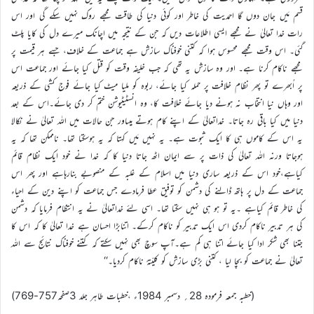
قسم مَیں جان دوں گا احمدیت کی خاطر اور کوئی دنیا کی طاقت مجھے روک نہیں سکے گی اور اس
رات خدا تعالیٰ نے مجھے ایسی اطلاعات دیں کہ جن کے نتیجہ میں اچانک میرے دل کی کایا پلٹ
گئی۔ اس وقت مجھے محسوس ہوا کہ کتنی خوفناک سازش ہے جماعت کے خلاف، جسے ہر قیمت پر
مجھے ناکام کرنا ہے۔ اور وہ سازش یہ تھی کہ جب خلیفہ وقت کو قتل کیا جائے اور جماعت اس
پر اُبھرے تو پھر نظام خلافت پر حملہ کیا جائے، ربوہ کو ملیا میٹ کیا جائے فوج کشی کے ذریعہ
اور وہاں نیا انتخاب نہ ہونے دیا جائے خلافت کا، وہ انسٹیٹیوشن ختم کر دی جائے۔اس کے بعد
دنیا میں کیا باقی رہ جاتا۔ خداتعالیٰ کے اپنے کام ہوتے ہیںاور جن حالات میں اللہ تعالیٰ نے نکالا
یہ اس کے کاموں ہی کا ایک ثبوت ہے۔ یہ نہیں مَیں کہتا کہ یہ ہوسکتا تھا۔ ناممکن تھا کہ یہ
ہوجاتا ورنہ اللہ تعالیٰ کی ذات پر سے ایمان اٹھ جاتا دنیا کا کہ خدا نے خود ایک نظام قائم
کیاہے،خود اس کے ذریعہ ساری دنیا میں اسلام کے غلبہ کے منصوبے بنارہاہے اور پھر اس
جماعت کے دل پر ہاتھ ڈالنے کی دشمن کو توفیق عطا فرمادے جس جماعت کو اپنے دین کے احیاء
کی خاطر قائم کیاہے ۔یہ تو ہو ہی نہیں سکتا تھا۔ اسی لئے خداتعالیٰ نے یہ انتظام فرمایا کہ دشمن
کی ہر تدبیر ناکام کردی اس ایک تدبیر کو ناکام کرکے۔ اتنابڑا احسان ہے خدا تعالیٰ کا کہ اس کا
جتنا بھی شکر ادا کیا جائے اتنا ہی کم ہے۔آپ سوچ بھی نہیں سکتے کہ کتنے خوفناک نتائج سے اللہ
تعالیٰ نے جماعت کو بچا لیا ، کتنی بڑی سازش کو کلیّتہً ناکام کردیا۔‘‘
(خطبہ جمعہ فرمودہ 28؍ دسمبر 1984ء ،خطبات طاہر جلد 3صفحہ757-769)