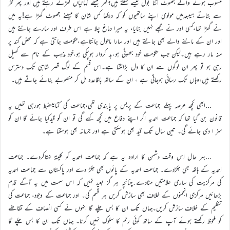
منسوب ہونے والے جھوٹ اتنا بول کیسے سکتے ہیں؟گھر بیٹھے کہانیاں گھڑتے رہتے ہیں اور پھر فخر
سے بتاتے ہیںبعدمیں مولوی اپنے ساتھیوں کو کہ دیکھا کس شان کا میںنے جھوٹ گھڑا ہے!یہ میں
نے گھڑا تھا،کسی اور نے مجھے نہیں بتایا، یہ میرا دماغ چلا ہے اس طرف اور سارے جانتے ہیں
اور ان کے ماننے والے بھی جانتے ہیں اور سارا ماحول جانتاہے،حکومت جانتی ہے کہ محض گند پر
منہ مار رہے ہیں۔لیکن جب حکومت خود جھوٹی ہو،بد کردار ہوچکی ہو،خود مذہب کے نام سے کھیل
رہی ہو تو پھر ان لوگوں سے ان کا دل بڑالگتا ہے۔اس قسم کے لوگ قصر شاہی تک دسترس
رکھتے ہیں،وہاں تک رسائی ہوجاتی ہے ، ان کے ساتھ باقاعدہ مل کر منصوبے بنائے جاتے ہیں۔
…ابھی کچھ عرصہ پہلے جماعت کے پریس پر پابندی تھی،جماعت کی کتابیںضبط ہورہی تھیں یہ
قانون بن گیا تھا کہ جماعت احمدیہ اگر اپنے دفاع میں کچھ کہے گی تو ان کو قیدکیا جائے گا ان کو
سز ا دی جائے گی۔ تین سال تک قید بھی ہوسکتی ہے اور جرمانہ بھی ہوسکتا ہے۔
…بہر حال اس وقت دشمن کا ارادہ یہ ہے کہ جماعت احمدیہ کو کلیتہً نہتاکردے۔ جماعت
احمدیہ کے ہاتھ بھی جکڑدے۔ جماعت احمدیہ کے پائوں بھی جکڑ دے اور پاکستان سے جماعت احمدیہ
کی مرکزیت کی ساری علامتیں مٹادے۔چنانچہ ہر گز بعید نہیں کہ اس سمت میں یہ آگے قدم
بڑھائیں مرکزی انجمنوں کے خلاف بھی سازش کریں ہر قسم کی۔ اور جماعت کے وجود، جماعت کی
تنظیم کے خلاف سازش کریں۔جہاں تک ان کا بس چلے گا انہوں نے کسی انصاف کے تقاضے
کو ملحوظ رکھتے ہوئے آپ کے ساتھ کوئی رحم کا سلوک نہیں کرنا۔ جہاں تک ان کا بس چلے گا