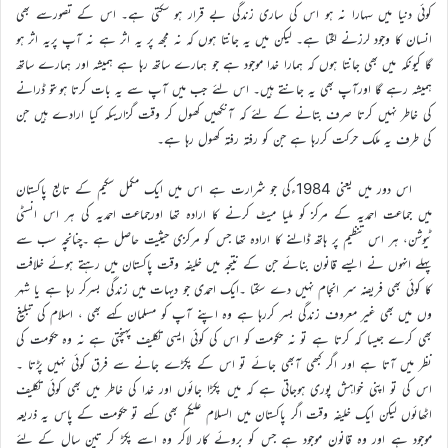
کوئی دنیا میں سہارا نہ ہو اس کی ساری زندگی بے قرار ہو سکتی ہے۔ اس کے تصورسے بھی
انسان کا وجود لرزنے لگتا ہے۔ لیکن میں یہ جانتا ہوں کہ نہ مجھ پر یہ اثر ہے نہ آپ پریہ اثر ہو
گا کیونکہ میں بھی جانتا ہوں کہ ہمارا خدا موجود ہے جو ہمارے ساتھ رہا ہے ہمیشہ اور ہمارے ساتھ
ہمیشہ رہے گا اورآپ بھی یہ جانتے ہیں۔ اس لئے جب میں آپ سے یہ بات کرتا ہوںتو ڈرانے
کی خاطر نہیں کرتا صرف بتانے کے لئے کہ آنکھیں کھول کر وقت گزاریںکہ کیا ارادے ہیں جن
کی طرف یہ ملک حرکت کررہا ہے جن کو رفتہ رفتہ کھول رہا ہے۔
اس دور میں یعنی 1984ءکی جو شرارت ہے اس میں ایک مکمل سکیم کے تابع پاکستان
میں جماعت احمدیہ کے مرکز کو ملیا میٹ کرنے کا ارادہ تھا اورجماعت احمدیہ کی ہر اس انسٹی
ٹیوشن، ہر اس تنظیم پر ہاتھ ڈالنے کا ارادہ تھا جس کو مرکزی حیثیت حاصل ہے ۔چنانچہ سب سے
پہلے انہوں نے ایسے قانون بنائے جن کے نتیجہ میں خلیفہ وقت پاکستان میں رہتے ہوئے خلافت
کا کوئی بھی فریضہ سر انجام نہیں دے سکتا ۔ایک احمدی جو دیہات میں زندگی بسرکر رہا ہے یا شہر
وں میں بھی غیر معروف زندگی بسر کررہا ہے وہ اپنے آپ کو مسلمان کہے بھی ، اسلام کی تبلیغ
بھی کرے جیسا کہ کرتا ہے تو نہ حکومت کو اس کی کوئی ایسی تکلیف پہنچتی ہے نہ وہ حکومت کی
نظر میں آتا ہے اور اگر کبھی آبھی جائے تو اس کے پکڑے جانے سے فرق کوئی نہیں پڑتا ۔
اس کی تو اپنی خواہش پوری ہوجاتی ہے کہ میں پکڑا جائوں اور خدا کی خاطر میں بھی کوئی تکلیف
اٹھائوں لیکن ایک خلیفہ وقت اگر پاکستان میں السلام علیکم بھی کہے تو حکومت کے پاس یہ ذریعہ
موجود ہے اور وہ قانون موجود ہے جس کو بروئے کار لاکر وہ اسے پکڑ کر تین سال کے لئے