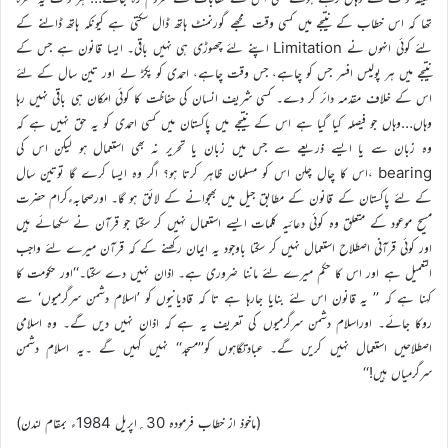
تھا کہ اس خطاب کے نتیجے میں کسی وقت مجھے گورنمنٹ ہاتھ ڈال سکتی ہے کیونکہ ہاتھ ڈالنے کے
لئے کوئی انہوں نے Limitation اپنے لئے چھوڑی ہی نہیں باقی۔ ایسا قانون ہے جس کے
نتیجے میں ہر پولیس افسر جس کو چاہے، جس وقت چاہے، احمدی کو پکڑ لے اور تین سال کے لئے
اس کے خلاف مقدمہ دائر کر دے۔ کسی شریف انسان کی حفاظت کا کوئی امکان ہی باقی نہیں رہا
وہاں…وہاں جو فیصلہ کیا گیا ہے اس کے نتیجے میں پاکستان میں کسی احمدی کو یہ حق نہیں ہے کہ
وہ زبان سے یا ایسے ذریعے سے جس میں زبان یا تحریر نہ بھی استعمال ہو لیکن اس کی
bearing ،اس کا چال چلن اس کو مسلمان ظاہر کرتا ہو؟ اگر وہ ایسا کرے گا توتین سال
کے لئے پاکستان کے قانون کے مطابق جیل میں بھجوانے کے لائق ہو گا۔ اورصحابہءکرام حضرت
مسیح موعود کے متعلق وہ کوئی دعائیہ کلمات ایسے استعمال نہیں کر سکتا جو قرآن نے سکھائے ہیں
اور کوئی قرآنی اصطلاح استعمال نہیں کر سکتا باوجود یہ ایمان رکھنے کے کہ قرآن میرے لئے واجب
التعمیل ہے اور اس کا حکم میرے لئے ماننا ضروری ہے۔ اذان نہیں دے سکتا۔‘‘اور حکومت کا
کہنا ہے کہ ’’ یہ قانون اس لئے بنایا جارہا ہے تا کہ قادیانیوں کو ’اسلام دشمن سرگرمیوں‘ سے
روکا جائے۔ اوراسلام دشمن سرگرمیوں کی تعریف یہ ہے کہ اذان نہیں دیں گے۔ وہ اسلامی
اصطلاحیں استعمال نہیں کریں گے۔ عبادتگاہوں کو’’مسجد‘‘ نہیں کہیں گے ۔یہ اسلام دشمن
سرگرمیاں ہیں!‘‘
(ماخوذ از خطاب فرمودہ 30؍اپریل 1984ء بمقام لندن)