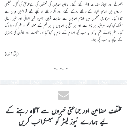
جھوٹے اور ناجائز مقدمات قائم کئے گئے۔ مدفون احمدیوں کی نعشوں کی بےحرمتی کی گئی۔ تعلیمی
اداروں میں احمدی طلباء کے داخلے روکے گئے، اور اگر داخلے ہو چکے تھے تو انہیں وہاں سے
نکالا گیا۔ سرکاری محکموں میں ملازم احمدیوں سے نہایت توہین آمیز، غیر اخلاقی اور غیر انسانی
سلوک کیا گیا۔ غرضیکہ ہر پہلو سے اور ہر سطح پر احمدیوں پر ہر قسم کے ممکنہ ظلم و ستم کو روا رکھا
گیا۔ ستم بالائے ستم یہ کہ یہ سب کچھ اسلام کے نام پر کیا گیا اور حکومت اور قانون کی چھتری
کے نیچے یہ سب کچھ ہوا۔
(باقی آئندہ)
٭…٭…٭
مختلف مضامین اور جماعتی خبروں سے آگاہ رہنے کے
لیے ہمارے نیوز لیٹر کو سبسکرائب کریں