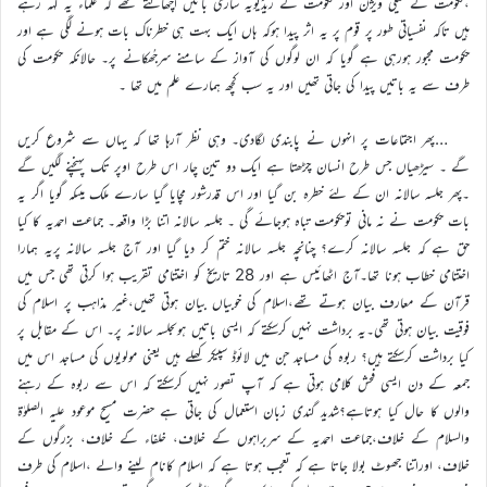
،حکومت کے ٹیلی ویژن اور حکومت کے ریڈیویہ ساری باتیں اچھالتے تھے کہ علماء یہ کہہ رہے
ہیں تاکہ نفسیاتی طور پر قوم پر یہ اثر پیدا ہوکہ ہاں ایک بہت ہی خطرناک بات ہونے لگی ہے اور
حکومت مجبور ہورہی ہے گویا کہ ان لوگوں کی آواز کے سامنے سرجُھکانے پر۔ حالانکہ حکومت کی
طرف سے یہ باتیں پیدا کی جاتی تھیں اور یہ سب کچھ ہمارے علم میں تھا ۔
…پھر اجتماعات پر انہوں نے پابندی لگادی۔ وہی نظر آرہا تھا کہ یہاں سے شروع کریں
گے ۔ سیڑھیاں جس طرح انسان چڑھتا ہے ایک دو تین چار اس طرح اوپر تک پہنچنے لگیں گے
۔پھر جلسہ سالانہ ان کے لئے خطرہ بن گیا اور اس قدرشور مچایا گیا سارے ملک میںکہ گویا اگر یہ
بات حکومت نے نہ مانی توحکومت تباہ ہوجائے گی ۔ جلسہ سالانہ اتنا بڑا واقعہ۔ جماعت احمدیہ کا کیا
حق ہے کہ جلسہ سالانہ کرے؟ چنانچہ جلسہ سالانہ ختم کر دیا گیا اور آج جلسہ سالانہ پریہ ہمارا
اختتامی خطاب ہونا تھا۔آج اٹھائیس ہے اور 28 تاریخ کو اختتامی تقریب ہوا کرتی تھی جس میں
قرآن کے معارف بیان ہوتے تھے،اسلام کی خوبیاں بیان ہوتی تھیں،غیر مذاہب پر اسلام کی
فوقیت بیان ہوتی تھی۔یہ برداشت نہیں کرسکتے کہ ایسی باتیں ہوںجلسہ سالانہ پر۔ اس کے مقابل پر
کیا برداشت کرسکتے ہیں؟ ربوہ کی مساجد جن میں لائوڈ سپیکر کھلے ہیں یعنی مولویوں کی مساجد اس میں
جمعہ کے دن ایسی فحش کلامی ہوتی ہے کہ آپ تصور نہیں کرسکتے کہ اس سے ربوہ کے رہنے
والوں کا حال کیا ہوتاہے؟شدید گندی زبان استعمال کی جاتی ہے حضرت مسیح موعود علیہ الصلوٰۃ
والسلام کے خلاف،جماعت احمدیہ کے سربراہوں کے خلاف، خلفاء کے خلاف، بزرگوں کے
خلاف، اوراتنا جھوٹ بولا جاتا ہے کہ تعجب ہوتا ہے کہ اسلام کانام لینے والے ،اسلام کی طرف