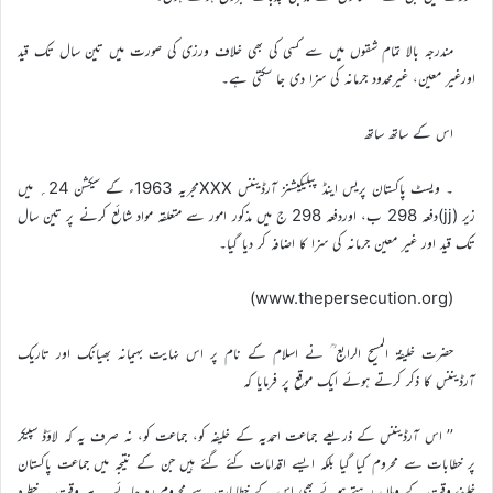
مندرجہ بالا تمام شقوں میں سے کسی کی بھی خلاف ورزی کی صورت میں تین سال تک قید
اورغیر معین، غیرمحدود جرمانہ کی سزا دی جا سکتی ہے۔
اس کے ساتھ ساتھ
۔ ویسٹ پاکستان پریس اینڈ پبلیکیشنز آرڈیننس XXXمجریہ 1963ء کے سیکشن 24؍ میں
زیر (jj)دفعہ 298 ب، اوردفعہ 298 ج میں مذکور امور سے متعلقہ مواد شائع کرنے پر تین سال
تک قید اور غیر معین جرمانہ کی سزا کا اضافہ کر دیا گیا۔
(www.thepersecution.org)
حضرت خلیفۃ المسیح الرابع ؒ نے اسلام کے نام پر اس نہایت بہیمانہ بھیانک اور تاریک
آرڈیننس کا ذکر کرتے ہوئے ایک موقع پر فرمایا کہ
’’ اس آرڈیننس کے ذریعے جماعت احمدیہ کے خلیفہ کو، جماعت کو، نہ صرف یہ کہ لاؤڈ سپیکر
پر خطابات سے محروم کیا گیا بلکہ ایسے اقدامات کئے گئے ہیں جن کے نتیجہ میں جماعت پاکستان
خلیفۂ وقت کے وہاں رہتے ہوئے بھی اس کے خطابات سے محروم رہ جائے… ہر وقت یہ خطرہ