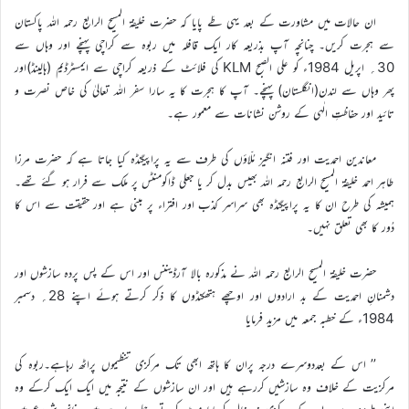
ان حالات میں مشاورت کے بعد یہی طَے پایا کہ حضرت خلیفۃ المسیح الرابع رحمہ اللہ پاکستان
سے ہجرت کریں۔ چنانچہ آپ بذریعہ کار ایک قافلہ میں ربوہ سے کراچی پہنچے اور وہاں سے
30؍ اپریل 1984ء کو علی الصبح KLM کی فلائٹ کے ذریعہ کراچی سے ایمسٹرڈیم (ہالینڈ)اور
پھر وہاں سے لندن(انگلستان) پہنچے۔ آپ کا ہجرت کا یہ سارا سفر اللہ تعالیٰ کی خاص نصرت و
تائید اور حفاظتِ الٰہی کے روشن نشانات سے معمور ہے۔
معاندین احمدیت اور فتنہ انگیز مُلّاؤں کی طرف سے یہ پراپیگنڈہ کیا جاتا ہے کہ حضرت مرزا
طاہر احمد خلیفۃ المسیح الرابع رحمہ اللہ بھیس بدل کر یا جعلی ڈاکومنٹس پر ملک سے فرار ہو گئے تھے۔
ہمیشہ کی طرح ان کا یہ پراپیگنڈہ بھی سراسر کذب اور افتراء پر مبنی ہے اور حقیقت سے اس کا
دُور کا بھی تعلق نہیں۔
حضرت خلیفۃ المسیح الرابع رحمہ اللہ نے مذکورہ بالا آرڈیننس اور اس کے پس پردہ سازشوں اور
دشمنانِ احمدیت کے بد ارادوں اور اوچھے ہتھکنڈوں کا ذکر کرتے ہوئے اپنے 28؍ دسمبر
1984ء کے خطبہ جمعہ میں مزید فرمایا
’’ اس کے بعددوسرے درجہ پران کا ہاتھ ابھی تک مرکزی تنظیموں پراٹھ رہاہے۔ربوہ کی
مرکزیت کے خلاف وہ سازشیں کررہے ہیں اور ان سازشوں کے نتیجہ میں ایک ایک کرکے وہ