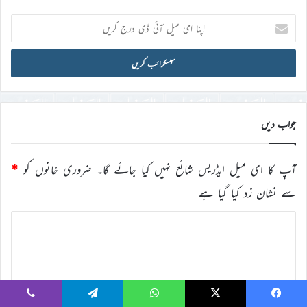
اپنا
ای
میل
آئی
ڈی
درج
کریں
جواب دیں
آپ کا ای میل ایڈریس شائع نہیں کیا جائے گا۔
ضروری خانوں کو
*
سے نشان زد کیا گیا ہے
ت
ب
ص
ر
ہ
Viber
Telegram
WhatsApp
X
Faceboo