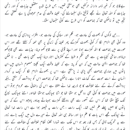
بےقابو ہو کر غیر ذمہ دارانہ حرکتیں بھی ہوسکتی تھیں۔ جس طرح شدید مشتعل جذبات کو اور زخمی
جذبات کو اللہ تعالیٰ نے مجھے توفیق دی سنبھالنے کی، خلیفۂ وقت کی عدم موجودگی یا بے تعلقی کے
نتیجہ میں تو ناممکن تھا کہ جماعت کو اس طرح سے کوئی سنبھال سکتا۔
…جن لوگوں کو جھوٹ کی عادت ہو، ظلم اور سفاکی کی عادت ہو، افتراء پردازی کی عادت ہو،
وہ کوئی بھی الزام لگا کر کوئی جھوٹ گھڑکے پھر خلیفہ کی زندگی پر بھی حملہ کر سکتے تھے اور اس
صورت میں جماعت کا اٹھ کھڑے ہونا اور اپنے قویٰ پر سے قابو کھو دینا، جذبات سے بھی قابوکھو
دینااور دماغی کیفیات پر سے بھی نظم و ضبط کے کنٹرول اتار دینا ایک طبعی بات تھی ۔ نا ممکن
تھا کہ جماعت ایسی حالت میں کہ ان کو پتہ ہے کہ خلیفہ وقت ایک کلیتہً معصوم انسان ہیں،ان
باتوں میں ہماری جماعت کبھی پڑی نہ پڑسکتی ہے، اس پر جھوٹے الزام لگا کر ایک بد کردار
انسان نے اسے موت کے گھاٹ اتارا ہے۔ناممکن تھا کہ جماعت اس کو برداشت کر سکتی ۔جبکہ
برداشت کرنے کے لئے خلافت کا جو ذریعہ خدا نے بخشا ہے اس کی رہنمائی سے محروم ہوتو اس
صورت میں جماعت کا کوئی بھی ردعمل ہو سکتا تھا جو اتنا بھیانک ہوسکتا تھااور اتنے بھیانک نتائج
تک پہنچ سکتا تھا کہ اس کے تصور سے بھی رونگٹے کھڑے ہوجاتے ہیںاور باوجود اس کے کہ ان
باتوں کا ہمیں پہلے علم نہیں تھا۔ ایک رات ، جس رات یہ فیصلہ ہوا ہے اس رات خدا تعالیٰ
نے اچانک مجھے اس بات کا علم دیا اور ساتھ ہی اللہ تعالیٰ نے میرے دل میں ایک بڑے زور
سے یہ تحریک ڈالی کہ جس قدر جلد ہو اس ملک سے تمہارا نکلنا نظام خلافت کی حفاظت کے لئے
ضروری ہے۔ تمہاری ذات کا کوئی سوال نہیں۔ ایک رات پہلے یہ مَیں عہد کر چکا تھا کہ خدا کی