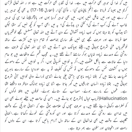
ہیں کہ خدا کی تدبیر بھی حرکت میں ہے۔ خدا کی تقدیر بھی حرکت میں ہے او ر اللہ تعالیٰ قرآن
کریم میں جیسا کہ فرماتا ہے اِنَّھُمْ یَکِیْدُوْنَ کَیْدًا ۔ وَّاَکِیْدُ کَیْدًا۔ (الطارق 16-17) یہ بھی کچھ تدبیر یں
کر رہے ہیں اور مَیں غافل نہیں ہوں۔ میں بھی تدبیر کررہا ہوں اور بالآخریقیناً خدا ہی کی تدبیر
غالب آئے گی۔کب آئے گی؟ کتنی دیر میںآئے گی؟ یہ مَیں ابھی آپ کو کچھ نہیں کہہ سکتا لیکن
اتنا میںآپ کو بتا دیتا ہوں کہ جب زیادہ تشویش کے دن آتے ہیں اللہ تعالیٰ مسلسل مجھے خوشخبریاں
عطا فرماتا ہے اور صرف مجھے ہی نہیں بلکہ ساری جماعت کو تمام دنیا میں کثرت کے ساتھ
خوشخبریاں ملنی شروع ہوجاتی ہیں۔جتنے بھیانک دن آتے ہیں اتنا ہی اللہ تعالیٰ کی طرف سے
روشنی کے وعدے زیادہ نمایاں ہوکر سامنے آنے لگتے ہیں۔یہ عجیب قسم کے واقعات ہیں جو عام
دنیا کے حالات سے بالکل مختلف ہیں۔اگر یہ خوابیں نفسیاتی ہوں، اگر یہ خوابیں نفس کے دھوکے
ہوں،یہ کشوف نفس کے دھوکے ہوں تو نفس کی کیفیت تو یہ ہے اوردنیا کے سارے ماہرین
نفسیات جانتے ہیں کہ جتنا زیادہ مایوسی بڑھتی چلی جائے اتناہی ڈرانے والی خوابیں آنی شروع
ہوجاتی ہیں۔ جتنا زیادہ انسان تاریکیوں میں گھِر جاتا ہے اتنا ہی زیادہ ہولناک مناظر وہ دیکھنے لگتا
ہے۔ غموں کے مارے ہوئے، مصائب کے ستائے ہوئے، خوفوں میں مبتلا لوگوں کو
Hallucination(فریبِ خیال )شروع ہو جاتے ہیں۔ امن کی حالت میں بیٹھے ہوئے بھی ان
کو خطرات دکھائی دینے لگتے ہیں۔یہ صرف سچوں کی علامت ہوتی ہے کہ انتہائی تاریکی کے وقت
میں خداان سے روشنی کے وعدے کرتا ہے اور ان کوروشنی کے نمونے دکھاتا ہے۔انتہائی
تکلیف کے وقت میں بھی خداتعالیٰ ان کے ساتھ دل آرام باتیں کرتا ہے، ان کے دلوں کو
راحت اور اطمینان اور سکون سے بھر دیتا ہے۔