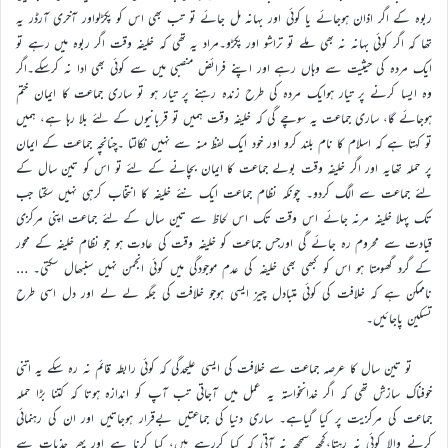
ربوہ کے اگر اذان ہوجائے یا کوئی اور بہانہ مل جائے تو تب بھی اس کو پکڑلواور آخری آرڈر یہ
تھا کہ اگر کوئی بہانہ نہ بھی ملے تو تراشو اور پکڑو۔مراد یہ تھی کہ خلیفہ وقت اگر ربوہ میں رہے تو
ایک مردہ کی حیثیت سے وہاں رہے اور اپنے فرائض منصبی میں سے کوئی بھی ادا نہ کرسکے۔اگر
وہ ایسا کرنے پر تیار ہوایک مردہ کی طرح زندہ رہنے پر تیار ہو تو ساری جماعت کا ایمان ختم
ہوجائے گا، ساری جماعت یہ سوچے گی کہ خلیفہ وقت ہمیں تو قربانیوں کے لئے بلا رہا ہے، ہمیں
تو کہتا ہے کہ اسلام کا نام بلند کرو اور خود ایک لفظ منہ سے نہیں نکالتا ۔چنانچہ جماعت کے ایمان
پر حملہ تھایہ اور اگر خلیفہ وقت بولے جماعت کا ایمان بچانے کے لئے تو اس کو تین سال کے
لئے جماعت سے الگ کردو۔ چونکہ نظام جماعت ایک نئے خلیفہ کا انتخاب کرہی نہیں سکتا جب
تک پہلا خلیفہ مرنہ جائے اس وقت تک اس لحاظ سے تین سال کے لئے جماعت اپنی مرکزی
قیادت سے محروم رہ جائے گی اورجس جماعت کو خلیفہ وقت کی عادت ہو جو نظام خلیفہ کے محور
کے گرد گھومتا ہو اس کو کبھی بھی خلیفہ کی عدم موجودگی میں کوئی انجمن نہیں سنبھال سکتی۔ …
ناممکن ہے کہ خلافت کی کوئی متبادل چیز ایسی ہوجو خلافت کی جگہ لے لے اور دل اسی طرح
تسکین پاجائیں۔
تو تین سال کا عرصہ جماعت سے خلافت کی ایسی علیحدگی کہ کوئی رابطہ قائم نہ رہ سکے یہ اتنی
خوفناک سازش تھی کہ اگر خدانخواستہ یہ عمل میں آجاتی تب آپ کو اندازہ ہوتا کہ کتنا بڑا حملہ
جماعت کی مرکزیت پر کیا گیاہے۔ ساری دنیا کی جماعتیں بےقرار ہوجاتیں اور ان کی رہنمائی
کرنے والا کوئی نہ رہتا،کچھ سمجھ نہ آتی کہ کیا کررہے ہیں، کیا کرنا ہے اور پھر جذبات سے