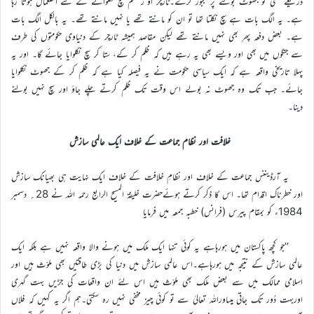
ذریعے کسی کو جھوٹ بولنے پر مجبور کرے۔ٹارچر او ر ظلم سچ نکلوانے کے لئے استعمال ہوتا رہا
ہے۔ یہ الگ بات ہے سچ نکلتا تھا تو ان کو مانتے تھے یا نہیں مانتے تھے۔ یہ بالکل الگ بات
ہے۔ بعض دفعہ پھر بھی نہیں مانتے تھے لیکن مقاصد ہمیشہ ٹارچر کے دنیاوی حکومتوں کی طرف
سے جنگوں میں بھی اور ویسے بھی یہ رہے ہیں کہ ظلم کر کے، ستا کر سچ نکلوایا جائے گا۔ اور یہ
پہلا تاریخی واقعہ ہے کہ ایک سیاسی حکومت نے یہ فیصلہ کیا ہے کہ ظلم کر کے جھوٹ نکلوایا
جائے۔ جب تک وہ جھوٹ نہ بولے اس وقت تک ظلم کرتے چلے جاؤ اور سچ نہیں بولنے
دینا۔
خلافت اور نظام جماعت کے خلاف ایک عالمی سازش
یہ آرڈیننس جماعت کے خلاف اور نظامِ خلافت کے خلاف ایک نہایت ہی بھیانک سازش
اور خطرناک اقدام تھا۔ اس کا ذکر کرتے ہوئےحضرت خلیفۃ المسیح الرابع رحمہ اللہ نے 28؍ دسمبر
1984ء کو بمقام پیرس (فرانس) خطبہ جمعہ میں فرمایا
’’جو کچھ پاکستان میں ہورہاہے یہ کوئی تنہا ایک ملک میں ہونے والا واقعہ نہیں ہے بلکہ ایک
عالمی سازش کے نتیجہ میں ہورہاہے۔اس عالمی سازش میں دنیا کی بڑی طاقتیں بھی ملوّث ہیں اور
اسلامی ممالک میں سے بعض ملک بھی ملوّث ہیں اس لئے ان واقعات کی جڑیں بہت گہری
اوربہت دُور تک جاتی ہیںاوراللہ تعالیٰ سے تو کوئی چیز مخفی نہیں رہ سکتی۔ہم اگر یہ کہیں کہ فلاں