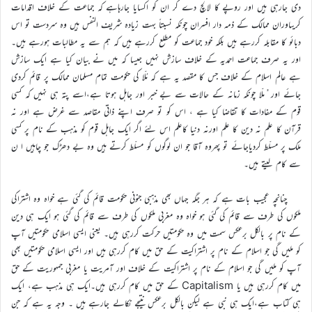
دی جارہی ہیں اور روپے کا لالچ دے کر ان کو اکسایا جارہاہے کہ جماعت کے خلاف اقدامات
کریںاوران ممالک کے ذمہ دار افسران چونکہ نسبتاً بہت زیادہ شریف النفس ہیں وہ سردست تو اس
دبائو کا مقابلہ کررہے ہیں بلکہ خود جماعت کو مطلع کررہے ہیں کہ ہم سے یہ مطالبات ہورہے ہیں۔
اور یہ صرف جماعت احمدیہ کے خلاف سازش نہیں جیسا کہ میں نے بیان کیا ہے ایک سازش
ہے عالم اسلام کے خلاف جس کا مقصد یہ ہے کہ مُلّا کی حکومت تمام مسلمان ممالک پر قائم کردی
جائے اور ُملّا چونکہ زمانہ کے حالات سے بے خبر اور جاہل ہوتا ہے،اسے پتہ ہی نہیں کہ کسی
قوم کے مفادات کا تقاضا کیا ہے ، اس کو تو صرف اپنے ذاتی مقاصد سے غرض ہے اور نہ
قرآن کا علم نہ دین کا علم اورنہ دنیا کاعلم اس لئے اگر ایک جاہل قوم کو مذہب کے نام پر کسی
ملک پر مسلّط کردیاجائے تو پھروہ آقا جو ان لوگوں کو مسلّط کرتے ہیں وہ بے دھڑک جو چاہیں ا ن
سے کام لیتے ہیں۔
چنانچہ عجیب بات ہے کہ ہر جگہ جہاں بھی مذہبی جنونی حکومت قائم کی گئی ہے خواہ وہ اشتراکی
ملکوں کی طرف سے قائم کی گئی ہو خواہ وہ مغربی ملکوں کی طرف سے قائم کی گئی ہو ایک ہی دین
کے نام پر بالکل برعکس سمت میں وہ حکومتیں حرکت کررہی ہیں۔ یعنی ایسی اسلامی حکومتیں آپ
کو ملیں گی جو اسلام کے نام پر اشتراکیت کے حق میں کام کررہی ہیں اور ایسی اسلامی حکومتیں بھی
آپ کو ملیں گی جو اسلام کے نام پر اشتراکیت کے خلاف اور آمریت یا مغربی جمہوریت کے حق
میں کام کررہی ہیں یا Capitalism کے حق میں کام کررہی ہیں۔ایک ہی مذہب ہے، ایک
ہی کتاب ہے،ایک ہی نبی ہے لیکن بالکل برعکس نتیجے نکالے جارہے ہیں ۔ وجہ یہ ہے کہ جن