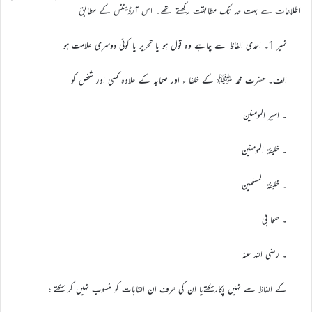
اطلاعات سے بہت حد تک مطابقت رکھتے تھے۔ اس آرڈیننس کے مطابق
نمبر 1۔ احمدی الفاظ سے چاہے وہ قول ہو یا تحریر یا کوئی دوسری علامت ہو
الف۔ حضرت محمد ﷺ کے خلفا ء اور صحابہ کے علاوہ کسی اور شخص کو
۔ امیر المومنین
۔ خلیفۃ المومنین
۔ خلیفۃ المسلمین
۔ صحا بی
۔ رضی اللہ عنہ
کے الفاظ سے نہیں پکارسکتےیا ان کی طرف ان القابات کو منسوب نہیں کر سکتے ؛