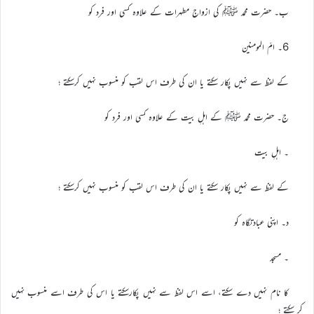
ب۔ حضرت محمد ﷺ کی ازواجِ مطہرات کے علاوہ کسی اور فرد کو
6۔ امّ المومنین
کے لفظ سے نہیں پکار سکتے یا ان کی طرف اس لقب کو منسوب نہیں کرسکتے ؛
ج۔ حضرت محمد ﷺ کے اہلِ بیت کے علاوہ کسی اور فرد کو
۔ اہلِ بیت
کے لفظ سے نہیں پکار سکتے یا ان کی طرف اس لقب کو منسوب نہیں کرسکتے ؛
د۔ اپنی عبادتگاہ کو
۔ مسجد
کا نام نہیں دے سکتے، اسے اس لفظ سے نہیں پکارسکتے یا اس کی طرف اسے منسوب نہیں
کر سکتے ؛