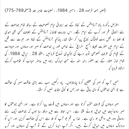
(خطبہ جمعہ فرمودہ 28؍ دسمبر 1984ء ، خطبات طاہر جلد 3صفحہ769-775)
الغرض مذکورہ بالا آرڈیننس کے نفاذ کے بعد ابتدائی ایّام خصوصیت کے ساتھ تمام جماعت کے
لئے انتہائی غم اور کرب کے ایّام تھے۔ اس نہایت ظالمانہ آرڈیننس کے خلاف کسی بھی احمدی
کا غلط ردِّ عمل بہت خوفناک نتائج پیدا کر سکتا تھا۔ چنانچہ آرڈیننس کے نفاذ اور ہجرت سے قبل
کے ایام میں حضرت خلیفۃ المسیح الرابع ؒ نے خاص طور پر جماعت کو صبر اور دعاؤں اور عبادات
کے قیام کی طرف خصوصی توجہ دینے کی تاکیدی نصائح فرمائیں ۔مثلًا 28؍ اپریل 1984ء کی
شام نمازِ عشاء کے بعد حضور رحمہ اللہ نے مسجد مبارک ربوہ میں حاضر احباب کو مخاطب کرکے
ارشاد فرمایا کہ
’’مَیں آپ کو صبر کی تلقین کرنا چاہتاہوں۔ یاد رکھیں سب سے بڑی طاقت صبر کی طاقت
ہے جو الٰہی جماعتوں کو دی جاتی ہے اور جس کا کوئی مقابلہ نہیں کر سکتا۔
صبر دعاؤں کی طرف متوجہ کرتا ہے اور دعاؤں میں قوت پیدا کرتا ہے۔ اور الٰہی جماعتوں کا
صبر روحانیت میں تبدیل ہونے لگتا ہے۔ اس لحاظ سے مَیں دیکھ رہا ہوں کہ جماعت ایک نئے
روحانی دور میں داخل ہو رہی ہے۔ لہٰذا یہ غم جو آپ کو ملا ہے اس کی حفاظت کریں اور اس کو
دردناک دعاؤں میں تبدیل کرتے رہیں۔ اگر آپ ایسا کریں گے تو آپ کی دعاؤں اور گریہ