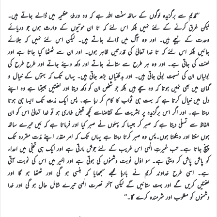
’’قدیم سے برگزیدہ لوگوں کے ساتھ سنّت اللہ ہے کہ وہ ورطۂ عظیمہ میں ڈالے جاتے ہیں۔
لیکن غرق کرنے کے لئے نہیں بلکہ اس لئے کہ تا ان موتیوں کے وارث ہوں جو دریائے
وحدت کے نیچے ہیں۔ اور وہ آگ میں ڈالے جاتے ہیں۔ لیکن اس لئے نہیں کہ جلائے
جائیں بلکہ اس لئے کہ تا خدا تعالیٰ کی قدرتیں ظاہر ہوں۔ اور ان سے ٹھٹھا کیا جاتا ہے اور
لعنت کی جاتی ہے۔ اور وہ ہر طرح سے ستائے جاتے اور دکھ دیئے جاتے اور طرح طرح کی
بولیاں ان کی نسبت بولی جاتی ہیں۔ اور بدظنیاں بڑھ جاتی ہیں۔ یہاں تک کہ بہتوں کے خیال و
گمان میں بھی نہیں ہوتا کہ وہ سچے ہیں بلکہ جو شخص ان کو دکھ دیتا اور لعنتیں بھیجتا ہے وہ اپنے
دل میں خیال کرتا ہے کہ بہت ہی ثواب کا کام کر رہا ہے۔ پس ایک مدّت تک ایسا ہی ہوتا
رہتا ہے۔ اور اگر اس برگزیدہ پر بشریت کے تقاضاسے کچھ قبض طاری ہو تو خدا تعالیٰ اس کو ان
الفاظ سے تسلّی دیتا ہے کہ صبر کر جیسا کہ پہلوں نے صبر کیا اور فرماتا ہے کہ مَیں تیرے ساتھ
ہوں سنتا اور دیکھتا ہوں۔پس وہ صبر کرتا رہتا ہے یہاں تک کہ امر مقدّر اپنے مدّت مقررہ تک
پہنچ جاتا ہے۔ تب غیرتِ الٰہی اس غریب کے لئے جوش مارتی ہے اور ایک ہی تجلّی میں اعداء
کو پاش پاش کر دیتی ہے۔ سو اوّل نوبت دشمنوں کی ہوتی ہے اور اخیر میں اس کی نوبت آتی
ہے۔ اسی طرح خداوند کریم نے بارہا مجھے سمجھایا کہ ہنسی ہو گی اور ٹھٹھا ہو گا اور
لعنتیں کریں گے اور بہت ستائیں گے لیکن آخر نصرت الٰہی تیرے شامل حال ہو گی اور خدا
دشمنوں کو مغلوب اور شرمندہ کرے گا۔‘‘