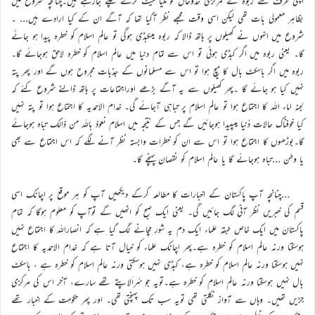
اپنی طرف سے ربوہ کے مرکزی خدوخال کو ملیا میٹ کرتے چلے جارہے ہیں۔چنانچہ شروع میں
بظاہر معمولی بات تھی لیکن اسی وقت مجھے نظر آگیا تھا کہ آگے ان کے کیا ارادے ہیں… ۔
شروع میں انہوں نے کھیلوں پر ہاتھ ڈالا کہ ربوہ میںکبڈی ہوگی تو عالم اسلام کو خطرہ پیدا ہو جائے
گا۔ یعنی ربوہ میں اگر کبڈی ہوئی تو اس سے تمام دنیا میں عالم اسلام کو خطرہ لاحق ہوجائے گا۔
ربوہ میں اگر باسکٹ بال کا میچ ہوا تو اس سے مسلمانوں کے جذبات مجروح ہوں گے اور پھر پتہ
نہیں کیا ہو جائے گا ۔پھر کھیلوں سے یہ آگے بڑھے اوراجتماعات پر ہاتھ ڈالنے شروع کئے کہ
لجنہ اماء اللہ کا اجتماع ہوا تو عالم اسلام پر تباہی آجائے گی۔ خدام الاحمدیہ کا اجتماع ہوا تو پتہ نہیں
کیا خوفناک حالات دُنیا میںپیدا ہوجائیں گے جس کے نتیجہ میں اسلام نعوذ باللہ من ذالک تباہ ہوجائے
گا۔بوڑھوں کا اجتماع ہوا تو اس سے ان کو خطرات وابستہ نظر آنے لگے کہ اس اجتماع سے بھی
یا وطن …تباہ ہوجائے گا یا عالم اسلام کو نقصان پہنچے گا۔
…چنانچہ آپ پاکستان کے اخبارات کا مطالعہ کرکے دیکھیں آپ کو ہر موقع پر اچانک اسی
قسم کی خبریں نظر آنی لگ جائیں گی۔ یعنی ایک صبح کو اٹھیں گے توآپ کو معلوم ہوگا کہ تمام
پاکستان میں ایک خاص طبقہ علماء ایک دم یہ شور مچانے لگ گیا ہے کہ انصاراللہ کا اجتماع نہیں
ہوسکتا ورنہ عالم اسلام کو خطرہ ہے۔پھر اچانک علماء کو خیال آتا ہے کہ خدام الاحمدیہ کا اجتماع
نہیں ہوسکتا ورنہ عالم اسلام کو خطرہ ہے، کبڈی نہیں ہوسکتی ورنہ عالم اسلام کو خطرہ ہے ، باسکٹ
بال نہیں ہوسکتا ورنہ عالم اسلام کو خطرہ ہے۔تویہ جو سُراَلاپتے تھے سارے، آخر اس کی مرکزی
جڑیں تھیں۔ وہاں سے آواز نکلتی تھی تویہ سب تک پہنچتی تھی۔ اور پھر حکومت کے اخبار تھے