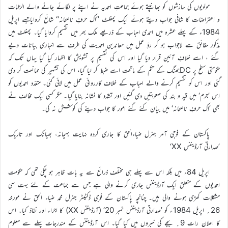
مولویوں کی سازشوں کو بھانپتے ہوئے جماعتِ احمدیہ نے اپنے پر لگائے جانے والے الزامات
و اعتراضات کا شافی جواب دیتے ہوئے ایک پمفلٹ ’’اک حرفِ ناصحانہ‘‘ شائع کروایاجسے اپریل
1984ء کے پہلے عشرہ میں احمدی احباب کے ذریعے ملک بھر میں تقسیم کروایا گیا۔ پمفلٹ میں
مذکور حقائق سے لاجواب ہو کر ردِّ عمل میں معاندین احمدیت کی طرف سے اخباری بیانات دیے
گئے ، اسے خلافِ آئین قرار دیا گیا اور اس کی تقسیم پر تشویش کا اظہار کیا گیا یہاں تک کہ
حکومتی سطح پر DCجھنگ کے حکم کے ماتحت اسے ضبط کر لیا گیا، اس کی تشہیر کی ممانعت کر دی
گئی اور اس کو تقسیم کرنے والے احباب کے خلاف کارروائی عمل میں لائی گئی۔ متعدّد احمدیوں کو
اس ’جرم‘ میں قید و بند کی صعوبتیں دی گئیں اور تشدّد کا نشانہ بنایا گیا۔ مگر کسی ایک مخالف نے
بھی ’اِک حرفِ ناصحانہ‘ میں بیان کئے گئے امور کا جواب دینے کی کوشش نہ کی۔
پاکستان کے فوجی آمر جنرل ضیاءالحق کا جاری کردہ نہایت بہیمانہ، بھیانک اور تاریک
’صدارتی آرڈیننس XX‘
اپریل 84ء میں بلکہ اس سے پہلے ہی مختلف ذرائع سے یہ بات ظاہر ہو چکی تھی کہ حکومت
احمدیوں کے متعلق ایک آرڈیننس جاری کرنے والی ہے جس سے جماعت کے لئے بہت سی
مشکلات کھڑی ہونے والی ہیں۔ چنانچہ پاکستان کے فوجی ڈکٹیٹر جنرل محمد ضیاء الحق نے مورخہ
26؍ اپریل 1984ء کو ’صدارتی آرڈیننس نمبر 20‘ (آرڈیننس XX) کا اجراء اور نفاذ کیا۔ اس
کا اعلان رات 9؍ بجے کی خبروں میں کیا گیا۔ اس آرڈیننس کے مندرجات پہلے سے معلوم