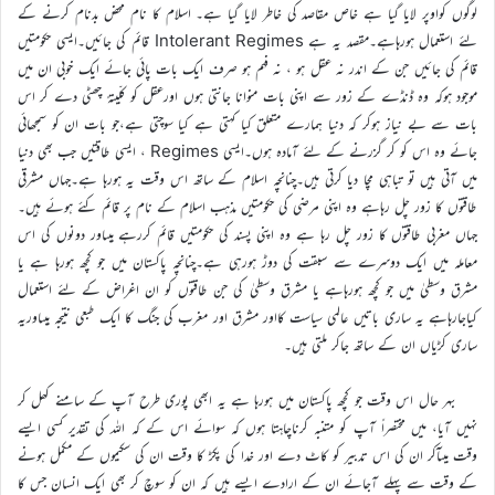
لوگوں کواوپر لایا گیا ہے خاص مقاصد کی خاطر لایا گیا ہے۔ اسلام کا نام محض بدنام کرنے کے
لئے استعمال ہورہاہے۔مقصد یہ ہے Intolerant Regimes قائم کی جائیں۔ایسی حکومتیں
قائم کی جائیں جن کے اندر نہ عقل ہو ، نہ فہم ہو صرف ایک بات پائی جائے ایک خوبی ان میں
موجود ہوکہ وہ ڈنڈے کے زور سے اپنی بات منوانا جانتی ہوں اورعقل کو کلّیتہً چھٹی دے کر اس
بات سے بے نیاز ہوکر کہ دنیا ہمارے متعلق کیا کہتی ہے کیا سوچتی ہے،جو بات ان کو سمجھائی
جائے وہ اس کو کر گزرنے کے لئے آمادہ ہوں۔ایسی Regimes ، ایسی طاقتیں جب بھی دنیا
میں آتی ہیں تو تباہی مچا دیا کرتی ہیں۔چنانچہ اسلام کے ساتھ اس وقت یہ ہورہا ہے۔جہاں مشرقی
طاقتوں کا زور چل رہاہے وہ اپنی مرضی کی حکومتیں مذہب اسلام کے نام پر قائم کئے ہوئے ہیں۔
جہاں مغربی طاقتوں کا زور چل رہا ہے وہ اپنی پسند کی حکومتیں قائم کررہے ہیںاور دونوں کی اس
معاملہ میں ایک دوسرے سے سبقت کی دوڑ ہورہی ہے۔چنانچہ پاکستان میں جو کچھ ہورہا ہے یا
مشرق وسطیٰ میں جو کچھ ہورہاہے یا مشرق وسطیٰ کی جن طاقتوں کو ان اغراض کے لئے استعمال
کیاجارہاہے یہ ساری باتیں عالمی سیاست کااور مشرق اور مغرب کی جنگ کا ایک طبعی نتیجہ ہیںاوریہ
ساری کڑیاں ان کے ساتھ جاکر ملتی ہیں۔
بہر حال اس وقت جو کچھ پاکستان میں ہورہا ہے یہ ابھی پوری طرح آپ کے سامنے کھل کر
نہیں آیا، میں مختصراً آپ کو متنبہ کرناچاہتا ہوں کہ سوائے اس کے کہ اللہ کی تقدیر کسی ایسے
وقت میںآکر ان کی اس تدبیر کو کاٹ دے اور خدا کی پکڑ کا وقت ان کی سکیموں کے مکمل ہونے
کے وقت سے پہلے آجائے ان کے ارادے ایسے ہیں کہ ان کو سوچ کر بھی ایک انسان جس کا