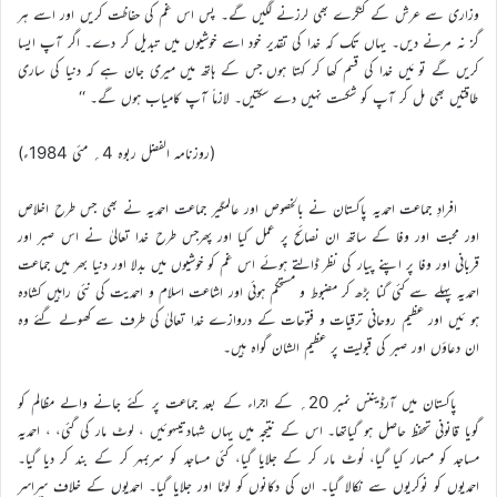
وزاری سے عرش کے کنگرے بھی لرزنے لگیں گے۔ پس اس غم کی حفاظت کریں اور اسے ہر
گز نہ مرنے دیں۔ یہاں تک کہ خدا کی تقدیر خود اسے خوشیوں میں تبدیل کر دے۔ اگر آپ ایسا
کریں گے تو مَیں خدا کی قسم کھا کر کہتا ہوں جس کے ہاتھ میں میری جان ہے کہ دنیا کی ساری
طاقتیں بھی مل کر آپ کو شکست نہیں دے سکتیں۔ لازماً آپ کامیاب ہوں گے۔ ‘‘
(روزنامہ الفضل ربوہ 4؍ مئی 1984ء)
افرادِ جماعت احمدیہ پاکستان نے بالخصوص اور عالمگیر جماعت احمدیہ نے بھی جس طرح اخلاص
اور محبت اور وفا کے ساتھ ان نصائح پر عمل کیا اور پھرجس طرح خدا تعالیٰ نے اس صبر اور
قربانی اور وفا پر اپنے پیار کی نظر ڈالتے ہوئے اس غم کو خوشیوں میں بدلا اور دنیا بھر میں جماعت
احمدیہ پہلے سے کئی گنا بڑھ کر مضبوط و مستحکم ہوئی اور اشاعت اسلام و احمدیت کی نئی راہیں کشادہ
ہو ئیں اور عظیم روحانی ترقیات و فتوحات کے دروازے خدا تعالیٰ کی طرف سے کھولے گئے وہ
ان دعاؤں اور صبر کی قبولیت پر عظیم الشان گواہ ہیں۔
پاکستان میں آرڈیننس نمبر 20؍ کے اجراء کے بعد جماعت پر کئے جانے والے مظالم کو
گویا قانونی تحفظ حاصل ہو گیاتھا۔ اس کے نتیجہ میں یہاں شہادتیںہوئیں ، لوٹ مار کی گئی، ، احمدیہ
مساجد کو مسمار کیا گیا، لُوٹ مار کر کے جلایا گیا، کئی مساجد کو سربمہر کر کے بند کر دیا گیا۔
احمدیوں کو نوکریوں سے نکالا گیا۔ ان کی دکانوں کو لوٹا اور جلایا گیا۔ احمدیوں کے خلاف سراسر