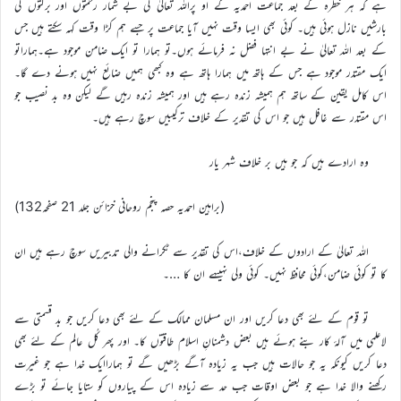
ہے کہ ہر خطرہ کے بعد جماعت احمدیہ کے او پراللہ تعالیٰ کی بے شمار رحمتوں اور برکتوں کی
بارشیں نازل ہوئی ہیں۔ کوئی بھی ایسا وقت نہیں آیا جماعت پر جسے ہم کڑا وقت کہہ سکتے ہیں جس
کے بعد اللہ تعالیٰ نے بے انتہا فضل نہ فرمائے ہوں۔تو ہمارا تو ایک ضامن موجود ہے۔ہماراتو
ایک مقتدر موجود ہے جس کے ہاتھ میں ہمارا ہاتھ ہے وہ کبھی ہمیں ضائع نہیں ہونے دے گا۔
اس کامل یقین کے ساتھ ہم ہمیشہ زندہ رہے ہیں اور ہمیشہ زندہ رہیں گے لیکن وہ بد نصیب جو
اس مقتدر سے غافل ہیں جو اس کی تقدیر کے خلاف ترکیبیں سوچ رہے ہیں۔
وہ ارادے ہیں کہ جو ہیں بر خلاف شہر یار
(براہین احمدیہ حصہ پنجم روحانی خزائن جلد 21 صفحہ132)
اللہ تعالیٰ کے ارادوں کے خلاف،اس کی تقدیر سے ٹکرانے والی تدبیریں سوچ رہے ہیں ان
کا تو کوئی ضامن،کوئی محافظ نہیں۔ کوئی ولی نہیںہے ان کا …۔
تو قوم کے لئے بھی دعا کریں اور ان مسلمان ممالک کے لئے بھی دعا کریں جو بد قسمتی سے
لاعلمی میں آلۂ کار بنے ہوئے ہیں بعض دشمنانِ اسلام طاقتوں کا۔ اور پھر کُل عالم کے لئے بھی
دعا کریں کیونکہ یہ جو حالات ہیں جب یہ زیادہ آگے بڑھیں گے تو ہماراایک خدا ہے جو غیرت
رکھنے والا خدا ہے جو بعض اوقات جب حد سے زیادہ اس کے پیاروں کو ستایا جائے تو بڑے