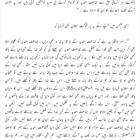
انہوںنے ہر انسانی حق سے جماعت احمدیہ کو محروم کرنے کی مزید کوششیں کرنی ہیں اور یہ سلسلہ
آگے تک بڑھانے کا ان کا ارادہ ہے ۔ ‘‘
اسی ضمن میں آپؒ نے یہ پُر شوکت اعلان بھی فرمایا کہ
’’…امر واقعہ یہ ہے کہ جماعت احمدیہ کے ہا تھ باند ھ بھی دیں ، جماعت احمدیہ کو کلیتہً نہتّا
بھی کر دیں تب بھی خدا کے فضل سے جماعت احمدیہ ہی جیتے گی کیو نکہ خدا کے شیروں کے ہاتھ
کبھی کوئی دنیا میں باند ھ نہیں سکا ۔ یہ زنجیریں لازماًٹوٹیں گی اور لازماًیہ زنجیریں باندھنے والے خود
گرفتار کئے جائیں گے ۔یہ ایک ایسی تقدیر ہے جسے دنیا میں کوئی بدل نہیں سکتا ۔کبھی خدا کے
ہاتھ بھی کسی نے باندھے ہیں؟ اس لئے خدا والوں کے جب ہاتھ با ند ھے جاتے ہیں تو عملاًیہ
دعویٰ ہو تا ہے کہ ہم خداکے ہاتھ باند ھ سکتے ہیں۔ اس لئے خدا کے ہاتھ تو کھلے ہیں۔ قرآن
کریم اعلان فرمارہا ہے بَلْ یَدٰہُ مَبْسُوْطَتٰنِ(المائدہ65) اس کے دونوں ہاتھ کھلے ہیں۔ اس کا دایاں
ہاتھ بھی کھلا ہے۔ اور اس کا بایاں ہاتھ بھی کھلا ہے اور کوئی دنیا کی طاقت خدا کے ہاتھوں کو
نہیں باندھ سکتی۔ اس لئے آگے بڑھیں گے یہ ظلموں میں، اس میں کوئی شک نہیں۔ لیکن یہ
بھی مَیں آپ کو یقین دلاتا ہوں کہ جماعت احمدیہ کے شیر خدا کے فضل سے بندھے ہوئے ہاتھوں
کے ساتھ بھی ان پر غالب آکر رہیں گے ۔کوئی دنیا میںان کے ایمان کا سر جھکا نہیں سکتا۔ کوئی
دنیا میں جماعت احمدیہ کے عزم کا سر جھکا نہیں سکتا۔ کوئی دنیا میںجماعت احمدیہ کے صبر کا حوصلہ
توڑ نہیںسکتا ۔ بڑھتے رہیں جس حد تک یہ آگے بڑھتے ہیں۔ ہم بھی انتظار میں ہیں اور ہم جانتے