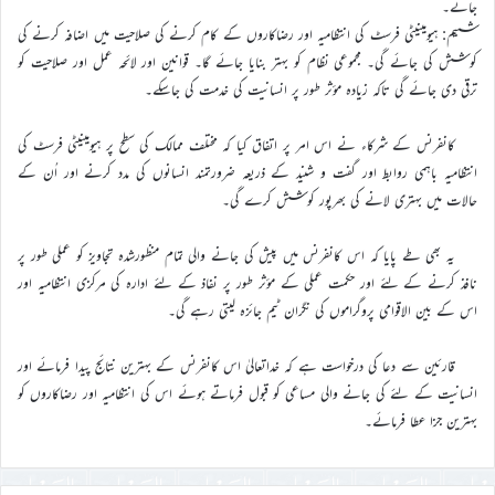
جائے۔
ششم: ہیومینیٹی فرسٹ کی انتظامیہ اور رضاکاروں کے کام کرنے کی صلاحیت میں اضافہ کرنے کی
کوشش کی جائے گی۔ مجموعی نظام کو بہتر بنایا جائے گا۔ قوانین اور لائحہ عمل اور صلاحیت کو
ترقی دی جائے گی تاکہ زیادہ مؤثر طور پر انسانیت کی خدمت کی جاسکے۔
کانفرنس کے شرکاء نے اس امر پر اتفاق کیا کہ مختلف ممالک کی سطح پر ہیومینیٹی فرسٹ کی
انتظامیہ باہمی روابط اور گفت و شنید کے ذریعہ ضرورتمند انسانوں کی مدد کرنے اور اُن کے
حالات میں بہتری لانے کی بھرپور کوشش کرے گی۔
یہ بھی طے پایا کہ اس کانفرنس میں پیش کی جانے والی تمام منظورشدہ تجاویز کو عملی طور پر
نافذ کرنے کے لئے اور حکمت عملی کے مؤثر طور پر نفاذ کے لئے ادارہ کی مرکزی انتظامیہ اور
اس کے بین الاقوامی پروگراموں کی نگران ٹیم جائزہ لیتی رہے گی۔
قارئین سے دعا کی درخواست ہے کہ خداتعالیٰ اس کانفرنس کے بہترین نتائج پیدا فرمائے اور
انسانیت کے لئے کی جانے والی مساعی کو قبول فرماتے ہوئے اس کی انتظامیہ اور رضاکاروں کو
بہترین جزا عطا فرمائے۔