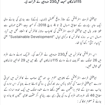
115نمائندگان سمیت کُل230 مندوبین نے شرکت کی۔
ہیومینیٹی فرسٹ انٹرنیشنل کے دفاتر واقع کنگسٹن (لندن۔ یُوکے) سے جاری کی جانے والی
ایک حالیہ رپورٹ کے مطابق امسال 2 تا 4 مارچ 2018ء کو مسجد بیت الفتوح مورڈن سے
ملحقہ طاہر ہال میں ہیومینیٹی فرسٹ انٹرنیشنل کی کامیاب سالانہ کانفرنس کا انعقاد عمل میں آیا۔
امسال اس سہ روزہ کانفرنس کا مرکزی خیال "Sustainable Development” یعنی
’’پائیدار ترقی‘‘ رکھا گیا تھا۔
اس انٹرنیشنل کانفرنس میں کُل230 مندوبین نے شرکت کی۔ شریک ہونے والے افراد
میں 26 ممالک سے تشریف لانے والے 115نمائندگان بھی تھے جن میں 29 خواتین نمائندگان
بھی شامل تھیں۔
ہیومینیٹی فرسٹ انٹرنیشنل کے چیئرمین مکرم سیّد احمد یحییٰ صاحب نے کانفرنس میں خیراتی
ادارے ’’ہیومینیٹی فرسٹ‘‘ کی گزشتہ بائیس سالہ کارکردگی پر روشنی ڈالتے ہوئے بتایا کہ اس ادارہ کی
جانب سے دنیا کے تمام برّاعظموں سے تعلق رکھنے والے متعدد ممالک میں ایک محدود اندازہ کے
مطابق 46 لاکھ ضرورتمند افراد کی مدد کی جاتی رہی ہے۔ چنانچہ اگر مختلف فلاحی سکیموں کا جائزہ لیا
جائے تو معلوم ہوگا کہ :