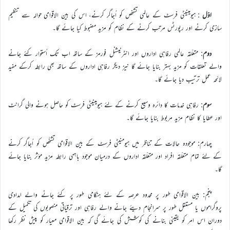
اوّل
: ہیومینیٹی فرسٹ کے عالمی تشخص کو اُجاگر کرنے، اس کی بین الاقوامی حوالہ سے تنظیم
سازی کرنے اور رپورٹس مرتب کرنے کے نظام کو مزید مضبوط کیا جائے گا۔
دوم
: متعلّقہ عالمی رفاہی اداروں اور انٹرنیشنل فورمز کے ساتھ اب تک اُستوار کئے جانے
والے تعلقات کو مزید بہتر بنایا جائے گا نیز دیگر رفاہی اداروں کے ساتھ بھی رابطہ کرکے مفید
لائحہ عمل ترتیب دیا جائے گا۔
سوم
: رفاہی خدمات کا دائرہ وسیع کرنے کے لئے ہیومینیٹی فرسٹ کو حاصل ہونے والی گرانٹ
اور عطایا کا نظام مزید مربوط بنایا جائے گا۔
چہارم: موجودہ حالات کے تناظر میں ہیومنیٹی فرسٹ کے بین الاقوامی تشخّص کو اُجاگر کرنے
کے لئے تمام متعلّقہ افراد اور متعلّقہ اداروں کے درمیان موجود باہمی رابطہ مزید مؤثر بنایا جائے
گا۔
پنجم: بین الاقوامی طور پر محدود عرصہ کے لئے ہنگامی طور پر کئے جانے والے امدادی
پروگراموں یا مستقل طور پر سرانجام دیئے جانے والے رفاہی اور ترقیاتی منصوبوں کی تکمیل کے
دوران اس امر کو یقینی بنانے کی کوشش کی جائے گی کہ بین الاقوامی معیار کو پیش نظر رکھا