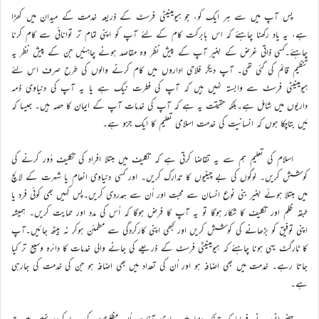
پس آپ میں سے ہر ایک کو، جو ہیومینیٹی فرسٹ کے ذریعہ خدمت کے میدان میں کھڑا
ہے، یہ یاد رکھنا چاہئے کہ اس بابرکت کام کے لئے آپ کو اپنی تمام تر توانائی سے کام کرنا
چاہئے۔کسی ذاتی غرض کے بغیر آپ کے پیش نظر وہ مقاصد ہونے چاہئیں جن کے پیش نظر یہ
تنظیم قائم کی گئی تھی۔ آپ دیگر فلاحی اداروں میں کام کرنے والوں کی طرح صرف اس لئے
ہیومینیٹی فرسٹ سے وابستہ نہیں ہیں کہ آپ کی فطرت نیک ہے یا یہ آپ کی دنیاوی ذمہ
داریوں میں شامل ہے۔بلکہ حقیقت یہ ہے کہ آپ کی خدمات آپ کے ایمان کا حصہ ہیں۔ جیسا کہ
مَیں بتاچکا ہوں کہ انسانیت کی خدمت اسلامی تعلیم کا ایک جزو ہے۔
اسلام کی تعلیم ہم سے یہ تقاضا کرتی ہے کہ تکلیف میں مبتلا افراد کی تکلیف دُور کرنے کی
کوشش کریں۔ لوگوں کی بے چینیوں کا تدارک کریں۔ اور کسی دنیاوی انعام یا شہرت کے لالچ
میں مبتلا ہوئے بغیر بنی نوع انسان سے محبت اور اُن سے ہمدردی کریں۔پس کہیں بھی کوئی فرد یا
طبقہ ظلم اور تکلیف کا شکار ہوگا تو یہ آپ کا فرض ہوگا کہ اُس کی مدد اور حمایت کریں۔ ہمیشہ
اپنی توفیق کو بڑھانے کی کوشش کریں اور کبھی اپنی کارکردگی سے مطمئن ہوکر نہ بیٹھ جائیں۔آپ
کا ٹارگٹ یہی ہونا چاہئے کہ ہیومینیٹی فرسٹ کے ذریعے کی جانے والی خدمات کا دائرہ وسیع تر کیا
جاتا رہے۔ خدمت میں بھی اضافہ ہو اور اُن کی تعداد میں بھی اضافہ ہو جن کی خدمت کی جارہی
ہے۔
حضورانور نے فرمایا کہ چونکہ دنیا میں جاری آفات اُن مظلوموں کی پیدا کردہ نہیں ہیں جو