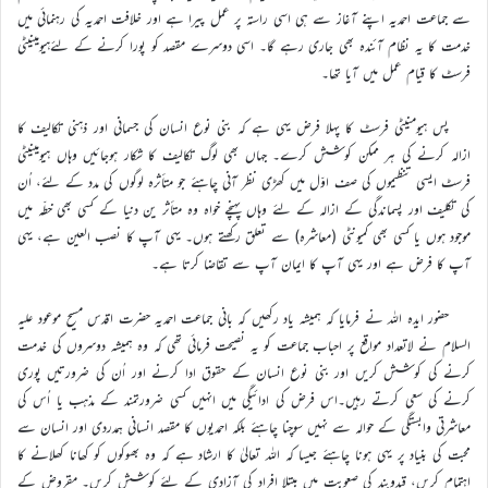
سے جماعت احمدیہ اپنے آغاز سے ہی اسی راستہ پر عمل پیرا ہے اور خلافت احمدیہ کی رہنمائی میں
خدمت کا یہ نظام آئندہ بھی جاری رہے گا۔ اسی دوسرے مقصد کو پورا کرنے کے لئےہیومینیٹی
فرسٹ کا قیام عمل میں آیا تھا۔
پس ہیومنیٹی فرسٹ کا پہلا فرض یہی ہے کہ بنی نوع انسان کی جسمانی اور ذہنی تکالیف کا
ازالہ کرنے کی ہر ممکن کوشش کرے۔ جہاں بھی لوگ تکالیف کا شکار ہوجائیں وہاں ہیومینیٹی
فرسٹ ایسی تنظیموں کی صف اوّل میں کھڑی نظر آنی چاہئے جو متأثرہ لوگوں کی مدد کے لئے، اُن
کی تکلیف اور پسماندگی کے ازالہ کے لئے وہاں پہنچے خواہ وہ متأثر ین دنیا کے کسی بھی خطّہ میں
موجود ہوں یا کسی بھی کمیونٹی (معاشرہ) سے تعلق رکھتے ہوں۔ یہی آپ کا نصب العین ہے، یہی
آپ کا فرض ہے اور یہی آپ کا ایمان آپ سے تقاضا کرتا ہے۔
حضور ایدہ اللہ نے فرمایا کہ ہمیشہ یاد رکھیں کہ بانی جماعت احمدیہ حضرت اقدس مسیح موعود علیہ
السلام نے لاتعداد مواقع پر احباب جماعت کو یہ نصیحت فرمائی تھی کہ وہ ہمیشہ دوسروں کی خدمت
کرنے کی کوشش کریں اور بنی نوع انسان کے حقوق ادا کرنے اور اُن کی ضرورتیں پوری
کرنے کی سعی کرتے رہیں۔اس فرض کی ادائیگی میں انہیں کسی ضرورتمند کے مذہب یا اُس کی
معاشرتی وابستگی کے حوالہ سے نہیں سوچنا چاہئے بلکہ احمدیوں کا مقصد انسانی ہمدردی اور انسان سے
محبت کی بنیاد پر یہی ہونا چاہئے جیسا کہ اللہ تعالیٰ کا ارشاد ہے کہ وہ بھوکوں کو کھانا کھلانے کا
اہتمام کریں، قیدوبند کی صعوبت میں مبتلا افراد کی آزادی کے لئے کوشش کریں۔ مقروض کے