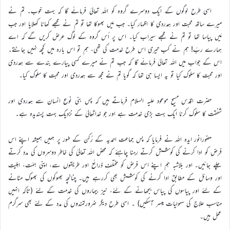
اسی طرح لوگوں کے ایک دوسرے گروہ کو اللہ تعالیٰ فرمائے گا کہ بہت خوب۔ تم نے
میرے ساتھ محبت اور ہمدردی کا اظہار کیا۔ جب مَیں بھوکا تھا تو تم نے مجھے کھانا کھلایا اور جب
مَیں پیاسا تھا تو تم نے مجھے سیراب کیا۔ اس پر اُس گروہ کے لوگ عرض کریں گے کہ اے
ہمارے ربّ! ہم نے کب تیری اس طرح خدمت کی تھی، ہم تو اس بارہ میں کچھ نہیں جانتے۔
اس کے جواب میں اللہ تعالیٰ فرمائے گا کہ جب تم نے میرے کسی پیارے بندے سے ہمدردی
اور محبت کا سلوک کیا تو یہ ایسا ہی تھا کہ گویا تم نے مجھ سے ہمدردی اور محبت کا سلوک کیا۔
حضرت اقدس مسیح موعود علیہ السلام فرماتے ہیں کہ پس بنی نوع انسان سے ہمدردی اور
شفقت کا سلوک کرنا ایک بہت بڑی خدمت ہے اور جو خداتعالیٰ کے نزدیک بہت پسندیدہ ہے۔
حضورانور ایدہ اللہ نے فرمایا کہ پس جماعت احمدیہ کے رُکن کے طور پر ہمیں ہمیشہ اپنے اس
فرض کو ادا کرنے کی کوشش کرتے رہنا چاہئے کہ محض اللہ تعالیٰ کی خاطر دوسروں کی مدد کرتے
چلے جائیں۔ اور بلاشبہ ہم اپنے اس فرض کو مختلف ذرائع اور طریقوں سے، اپنی ہمّت، اہلیت
اور وسائل کے مطابق ادا کرنے کی کوشش بھی کررہے ہیں۔ چنانچہ بھوکوں کی بھوک مٹانے
کے لئے اور پیاسوں کی پیاس بجھانے کے لئے، نیز بیماروں کی خدمت کے لئے (تاکہ انہیں
مناسب علاج کی سہولیات میسر آسکیں) ۔ اسی طرح دیگر ضرورتمندوں کی مدد کے لئے بھی سرگرم
عمل ہیں۔