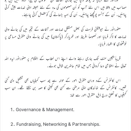
مصائب میں مبتلا ہیں اس لئے آپ کو اُن معصوموں کی مدد کے لئے ہمیشہ اپنی خدمات پیش کرنی
چاہئیں۔ اُن کے آنسو پونچھنے چاہئیں۔ اُن کی امید بڑھانے کی کوشش کرنی چاہئے۔
حضورانور نے ہیومینیٹی فرسٹ کی بعض مستقل خدمات اور آفات کے نتیجہ میں کی جانے والی
خدمات کا ذکر فرمایا اور خصوصاً افریقہ اور تھرپارکر (پاکستان) میں کی جانے والی متفرق مساعی پر
خوشنودی کا اظہار فرمایا۔
قریباً پچیس منٹ تک جاری رہنے والے اپنے اس خطاب کے اختتام پر حضورانور ایدہ اللہ
تعالیٰ نے اجتماعی دعا کروائی جس میں تمام حاضرین شامل ہوئے۔
اس کانفرنس کےد وران متفرق امور کے حوالہ سے چھ سب کمیٹیاں بھی تشکیل دی گئی
تھیں۔ کانفرنس کے نمائندگان اپنی مرضی سے کسی بھی کمیٹی کا حصہ بن سکتے تھے۔ ان سب
کمیٹیوں کا تعلق درج ذیل متفرق امور سے تھا:
1۔ Governance & Management.
2۔ Fundraising, Networking & Partnerships.