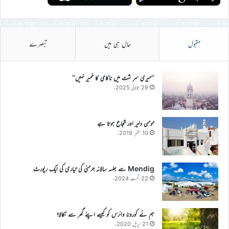
مقبول
حال ہی میں
تبصرے
’’میری سر شت میں ناکامی کا خمیر نہیں‘‘
29 جولائی 2025ء
مومن دلیر اور شجاع ہوتا ہے
10 ستمبر 2019ء
Mendig سے جلسہ سالانہ جرمنی کی تیاری کی ایک رپورٹ
22 اگست 2024ء
ہم نے کورونا وائرس کو کیسے اپنے گھر سے نکالا؟
21 اپریل 2020ء