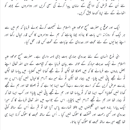
لئے اُن کے قرض کی ادائیگی کے سامان پیدا کرنے کی سعی کریں اور دوسروں کے بوجھ کو
اٹھانے کے لئے اپنا کندھا پیش کریں۔
ایک اور موقع پر حضرت مسیح موعود علیہ السلام نے نصیحت کرتے ہوئے فرمایا کہ ہم میں سے
ہر ایک کو روزانہ اس بات کا جائزہ لینا چاہئے کہ ہم نے دوسروں کا کس قدر خیال رکھا اور
اپنے بھائیوں کے لئے محبت اور ہمدردی کے جذبات کے تحت کس قدر عمل کیا۔
بنی نوع انسان کے لئے ہمدردی ہماری بہت بڑی ذمہ داری ہے۔ حضرت مسیح موعود علیہ
السلام نے ایک حدیث مبارکہ کے حوالہ سے بیان فرمایا ہے کہ قیامت کے دن اللہ تعالیٰ اپنے
بعض بندوں سے فرمائے گا کہ مَیں بھوکا تھا لیکن تُو نے مجھے کھانا نہیں کھلایا، مَیں پیاسا تھا لیکن
تُو نے مجھے پانی نہیں پلایا، مَیں بیمار تھا لیکن تُو نے میرے آرام کا خیال نہیں کیا۔اس پر وہ
بندے عرض کریں گے کہ اے ہمارے ربّ! کب ایسا ہوا ہے کہ تُو بھوکا تھا اور ہم نے تجھے
کھانا نہیں کھلایا؟ کب ایسا تھا کہ تُو پیاسا تھا اور ہم نے تجھے پانی نہیں پلایا؟ اور کب ایسا تھا کہ
تُو بیمار تھا اور ہم نے تجھے آرام نہیں پہنچایا۔ اس کے جواب میں اللہ تعالیٰ فرمائے گا کہ میرا
ایک پیارا بندہ جب اِن تکلیفوں میں مبتلا تمہارے پاس آیا تھا تو تم نے اُس کے ساتھ کوئی
ہمدردی اور کسی رحمت اور شفقت کا سلوک نہیں کیا ۔ اُس کے ساتھ محبت کا سلوک کرنا ایسا ہی
تھا جیسے میرے ساتھ محبت کا سلوک کیا جاتا۔