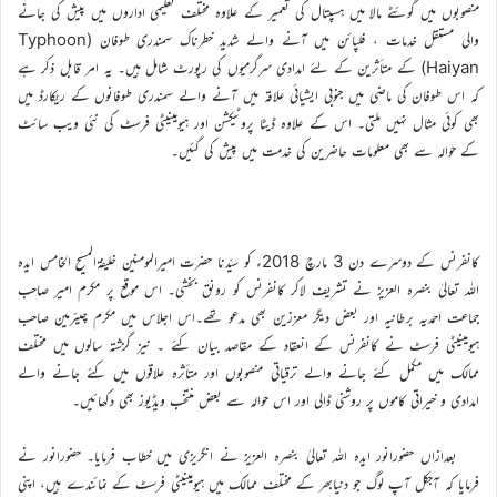
منصوبوں میں گوئٹے مالا میں ہسپتال کی تعمیر کے علاوہ مختلف تعلیمی اداروں میں پیش کی جانے
والی مستقل خدمات ، فلپائن میں آنے والے شدید خطرناک سمندری طوفان (Typhoon
Haiyan) کے متأثرین کے لئے امدادی سرگرمیوں کی رپورٹ شامل ہیں۔ یہ امر قابل ذکر ہے
کہ اس طوفان کی ماضی میں جنوبی ایشیائی علاقہ میں آنے والے سمندری طوفانوں کے ریکارڈ میں
بھی کوئی مثال نہیں ملتی۔ اس کے علاوہ ڈیٹا پروٹیکشن اور ہیومینیٹی فرسٹ کی نئی ویب سائٹ
کے حوالہ سے بھی معلومات حاضرین کی خدمت میں پیش کی گئیں۔
کانفرنس کے دوسرے دن 3 مارچ 2018ء کو سیّدنا حضرت امیرالمومنین خلیفۃالمسیح الخامس ایدہ
اللہ تعالیٰ بنصرہ العزیز نے تشریف لاکر کانفرنس کو رونق بخشی۔ اس موقع پر مکرم امیر صاحب
جماعت احمدیہ برطانیہ اور بعض دیگر معززین بھی مدعو تھے۔اس اجلاس میں مکرم چیئرمین صاحب
ہیومینیٹی فرسٹ نے کانفرنس کے انعقاد کے مقاصد بیان کئے ۔ نیز گزشتہ سالوں میں مختلف
ممالک میں مکمل کئے جانے والے ترقیاتی منصوبوں اور متأثرہ علاقوں میں کئے جانے والے
امدادی و خیراتی کاموں پر روشنی ڈالی اور اس حوالہ سے بعض منتخب ویڈیوز بھی دکھائیں۔
بعدازاں حضورانور ایدہ اللہ تعالیٰ بنصرہ العزیز نے انگریزی میں خطاب فرمایا۔ حضورانور نے
فرمایا کہ آجکل آپ لوگ جو دنیابھر کے مختلف ممالک میں ہیومینیٹی فرسٹ کے نمائندے ہیں، اپنی