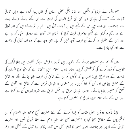
حضورانور نے فرمایا کہ جنگیں اور خانہ جنگی محض انسان کی اپنی پیدا کردہ ہے وہاں قدرتی
آفات کے آنے کی بنیادی وجہ بھی بنی نوع انسان کی طرف سے ہی کئے جانے والے بہت
سے نامناسب اقدامات ہیں جن کے نتیجے میں یہ آفات آتی ہیں۔ ہم یہ تو جانتے ہیں کہ اللہ تعالیٰ
بے حد رحیم و کریم ہے لیکن دوسری طرف آج کا انسان اللہ تعالیٰ سے دوری اختیار کر رہا ہے
اور اُس کے حقوق ادا کرنے کی طرف توجہ نہیں کر رہا۔ یہی وجہ ہے کہ وہ اللہ تعالیٰ کی رحمت
سے دُور کیا جارہا ہے۔
پس اگر ہم سچے مسلمان ہونے کے دعویدار ہیں تو ہمارا فرض ہےکہ تکلیف میں مبتلا لوگوں کی
تکالیف کو دُور کرنے کی کوشش کریں۔ ہمارا مذہب اسلام ہمیں سکھاتا ہے کہ بنی نوع انسان کی
خدمت کے دو طریق ہیں: اوّل یہ کہ لوگوں کو اُن کے خالق کی طرف بلایا جائے تاکہ وہ خالق
کے حقوق پہچانیں اور اُن کو ادا کریں۔ ہر مسلمان کا بنیادی فرض ہے کہ خالق اور مخلوق کے
تعلق کو مضبوط بنایا جائے۔ دوسرا بنیادی طریق ہر ممکن طریق سے ضرورتمندوں کی مدد کرنا ہے
اور اس کے لئے تمام موجود ذرائع کا استعمال کرنا ہے۔
یقیناً مذکورہ دونوں اصولی مقاصد کو پورا کرنے کے لئے حضرت مسیح موعود علیہ السلام کو اُن
خوشخبریوں کے مطابق بھیجا گیا جو آنحضرت صلی اللہ علیہ وسلم نے عطا فرمائی تھیں اور حضرت
اقدسؑ کے ذریعہ پھر جماعت احمدیہ مسلمہ کا قیام عمل میں آیا۔ چنانچہ خدا تعالیٰ کے فضل اور رحم