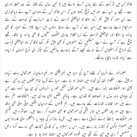
کانفرنس میں شرکت کے لئے یہاں آئے ہوئے ہیں جو تین سال کے وقفہ کے بعد منعقد ہورہی
ہے۔ مجھے یہ امید ہے اور مَیں توقع رکھتا ہوں کہ اس کانفرنس کے دوران آپ نے دیانتداری
سے اُن امور کو پیش نظر رکھا ہوگا جو ہیومینیٹی فرسٹ کے ذریعہ انسانیت کی خدمت کے لئے
سرانجام دیئے جارہے ہیں۔امید ہے کہ آپ نے سابقہ سالوں میں اپنے کام کے معیار کا بھی
جائزہ لیا ہوگا اور ہیومینیٹی فرسٹ کے زیرانتظام جاری مختلف سکیموں کا بھی جائزہ لیا ہوگا۔ مجھے
توقع ہے کہ آپ نے اپنے مستقبل کے منصوبوں کو بھی پیش نظر رکھا ہوگا کہ وہ ہیومینیٹی فرسٹ
کے ذرائع کو استعمال کرتے ہوئے کیسے آگے بڑھائے جاسکیں گے تاکہ بنی نوع انسان کو زیادہ
سے زیادہ فائدہ پہنچایا جاسکے۔
حضورانور نے فرمایا کہ یقیناً آج کی دنیا میں غیریقینی اور غیرمساویانہ صورتحال بہت زیادہ
درپیش ہے۔ مظلوم طبقہ کی تعداد میں اضافہ ہو رہا ہے۔ دنیا کے قریباً تمام خطّوں میں بدامنی، بے
چینی اور اختلافات بڑھ رہے ہیں۔ ایسی صورتحال مکمل طور پر انسانوں کی ہی پیدا کردہ ہے جس
کی بنیادی وجہ عدل و انصاف کا فقدان ہے۔ چنانچہ جنگیں لڑی جارہی ہیں، اختلافات جنم لے
رہے ہیں اور ظالمانہ اقدامات کئے جارہے ہیں۔ ہم قوموں کے درمیان جنگیں ہوتی ہوئی بھی دیکھ
رہے ہیں اور چند ملکوں میں خانہ جنگی کی صورتحال کا بھی مشاہدہ کر رہے ہیں۔ معاشرہ میں تقسیم
اور اختلافات بڑھتے ہوئے دکھائی دے رہے ہیں۔ قریباً روزانہ کی بنیاد پر دہشتگرد اپنی کارروائیوں
میں معصوم لوگوں کو نشانہ بنا رہے ہیں۔ اس پر مستزاد یہ کہ قدرتی آفات بھی سارے کرۂ ارض
پر مسلسل آ رہی ہیں جن کے نتیجہ میں غمزدہ صورتحال میں اضافہ ہوتا جا رہا ہے۔