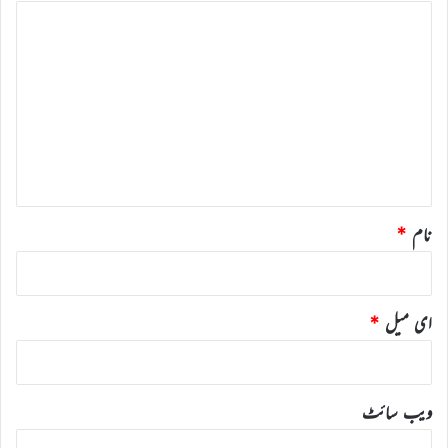
ت
ب
ص
ر
ہ
*
نام
*
ای میل
*
ویب‌ سائٹ