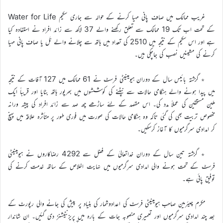
غریب ممالک میں صاف پانی مہیا کرنے کے حوالہ سے جاری سکیم Water for Life
کے تحت اب تک 19 ممالک سے تعلق رکھنے والے 37 لاکھ سے زائد افراد نے استفادہ کیا
ہے اور اس سکیم کے نتیجہ میں 2510 کی تعداد میں ہاتھ سے چلانے والے نَل یا صاف پانی مہیا
کرنے کی مشینیں نصب کی جاچکی ہیں۔
٭ گزشتہ بائیس سال کے دوران ہیومینیٹی فرسٹ نے 61 ممالک میں 127 آفات کے نتیجہ
میں پیدا ہونے والے ہنگامی حالات سے نپٹنے کی کوششوں میں بھرپور ہاتھ بٹایا اور قریباً ایک
ملین مستحقین کی عملاً مدد کی۔ اس مقصد کے لئے ساڑھے چھ صد سے زائد افراد کی پیشہ ورانہ
مخصوص تربیت بھی کی گئی تاکہ وہ ہنگامی حالات کی صورت میں فوری طور پر متأثرہ علاقہ میں پہنچ
کر امدادی سرگرمیوں کا آغاز کرسکیں۔
٭ گزشتہ تین سال کے دوران خداتعالیٰ کے فضل سے 4292 رضاکاروں نے ہیومینیٹی
فرسٹ کے تحت ہونے والی امدادی سرگرمیوں میں نہایت اخلاص کے ساتھ خدمت کرنے کی
توفیق پائی ہے۔
مکرم چیئرمین صاحب ہیومینیٹی فرسٹ کی اعدادوشمار کی بنیاد پر پیش کی جانے والی رپورٹ کے
بعد چند امدادی سرگرمیوں اور تعمیری منصوبہ جات کے بارہ میں پریزنٹیشنز دی گئیں۔ ان شاندار