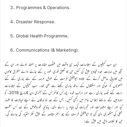
3۔ Programmes & Operations.
4۔ Disaster Response.
5۔ Global Health Programme.
6۔ Communications (& Marketing).
ان سب کمیٹیوں کے اجلاسات ایک ہی وقت میں مختلف مقامات پر منعقد ہوئے اور ان کے
نتیجہ میں نہایت عمدہ تجاویز پیش کی گئیں جن کا تعلق فوری طور پر کئے جانے والے متفرق کاموں
میں کامیابی حاصل کرنے کے علاوہ ہیومینیٹی فرسٹ کے طویل عرصہ کے لئے جاری کئے گئے
منصوبوں کو عمدگی اور استقلال کے ساتھ جاری رکھنے سے بھی تھا۔ سب کمیٹیوں کے اجلاسات
رات گئے تک جاری رہے اور مرتّب شدہ رپورٹس کانفرنس کے آخری دن 4مارچ 2018ء کو
مندوبین کے سامنے اجلاس عام میں رکھی گئیں۔ جس کے بعد نمائندگان نے اپنے خیالات کا اظہار
کیا اور اپنے مشاہدات اور تجربات کی بنیاد پر رائے دی۔ چنانچہ غوروخوض کے بعد اُس حکمت
عملی کی منظوری دی گئی جو ہیومینیٹی فرسٹ کے چھ اہم مقاصد کے پیش نظر اختیار کی جائے گی۔
جن کا خلاصہ ذیل میں پیش ہے: