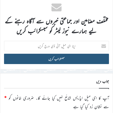
مختلف مضامین اور جماعتی خبروں سے آگاہ رہنے کے
لیے ہمارے نیوز لیٹر کو سبسکرائب کریں
اپنا
ای
میل
آئی
ڈی
درج
کریں
جواب دیں
آپ کا ای میل ایڈریس شائع نہیں کیا جائے گا۔
ضروری خانوں کو
*
سے نشان زد کیا گیا ہے