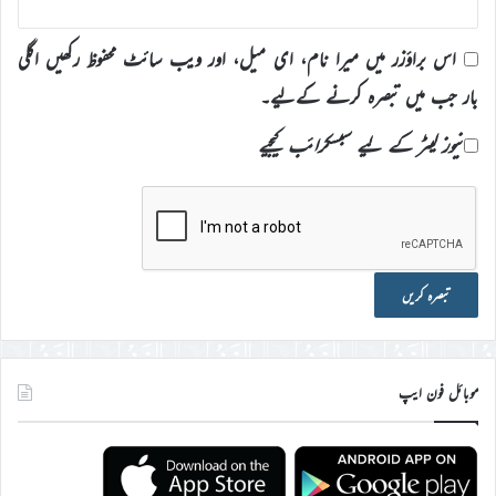
اس براؤزر میں میرا نام، ای میل، اور ویب سائٹ محفوظ رکھیں اگلی
بار جب میں تبصرہ کرنے کےلیے۔
نیوز لیٹر کے لیے سبسکرائب کیجیے
موبائل فون ایپ