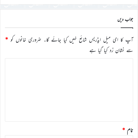
درج
کریں
جواب دیں
آپ کا ای میل ایڈریس شائع نہیں کیا جائے گا۔
ضروری خانوں کو
*
سے نشان زد کیا گیا ہے
ت
ب
ص
ر
ہ
*
نام
*