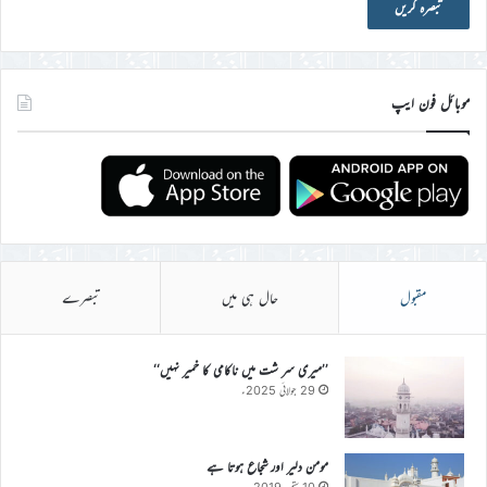
موبائل فون ایپ
مقبول
حال ہی میں
تبصرے
’’میری سر شت میں ناکامی کا خمیر نہیں‘‘
29 جولائی 2025ء
مومن دلیر اور شجاع ہوتا ہے
10 ستمبر 2019ء