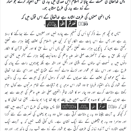
پس خداتعالیٰ کی حکمت نے چاہا کہ اسلام اُس صدی میں بدر کی شکل اختیار کرے جو شمار
کے رُو سے بدر کی طرح مشابہ ہو۔
پس انہی معنوں کی طرف اشارہ ہے خداتعالیٰ کے اس قول میں کہ
وَلَقَدۡ
نَصَرَکُمُ
اللّٰہُ
بِبَدۡرٍ
۔
’’پس جو کچھ ہم نے ذکر کیا اُس کی تسلیم سے چارہ نہیں اور منکروں کے لئے بھاگنے کا رستہ
بند ہے اور جس نے اس بات سے انکار کیا کہ نبی علیہ السلام کی بعثت چھٹے ہزار سے تعلق
رکھتی ہے جیسا کہ پانچویں ہزار سے تعلق رکھتی تھی پس اُس نے حق کا اور نَصِّ قرآن کا انکار
کیا۔ بلکہ حق یہ ہے کہ آنحضرت صلی اللہ علیہ وسلم کی روحانیت چھٹے ہزار کے آخر میں یعنی اِن
دنوں میں بہ نسبت اُن سالوں کے اقویٰ اور اکمل اور اشد ہے بلکہ چودہویں رات کے چاند کی
طرح ہے۔ اور اس لئے ہم تلوار اور لڑنے والے گروہ کے محتاج نہیں اور اسی لئے خدا تعالیٰ
نے مسیح موعود کی بعثت کے لئے صدیوں کے شمار کو رسول کریم کی ہجرت کے بدر کی راتوں
کے شمار کی مانند اختیار فرمایا تا وہ شمار اس مرتبہ پر جو ترقیات کے تمام مرتبوں سے کمال تام
رکھتا ہے دلالت کرے اور وہ چار سو کا شمار خاتم النبیین صلی اللہ علیہ وسلم کی ہجرت سے بعد
ہے تادین کے غلبہ کا وعدہ جو کتاب مبین میں پہلے ہو چکا تھا پورا ہو جائے۔ یعنی خدا تعالیٰ کا یہ
قول کہ وَلَقَدۡ
نَصَرَکُمُ
اللّٰہُ
بِبَدۡرٍ
وَّاَنۡتُمۡ
اَذِلَّۃٌ پس بیناؤں کی طرح اس آیت میں نگاہ
کر کیونکہ یہ آیت یقیناً دو بدر پر دلالت کرتی ہے۔ اوّل وہ بدر جو پہلوں کی نصرت کے لئے گزرا
اور دوسرا وہ بدر جو پچھلوں کے لئے ایک نشان ہے۔ پس کوئی شک نہیں کہ یہ آیت ایک
لطیف اشارہ اُس آئندہ زمانہ کی طرف کرتی ہے جو شمار کے رُو سے شبِ بدر کی مانند ہو۔ اور وہ