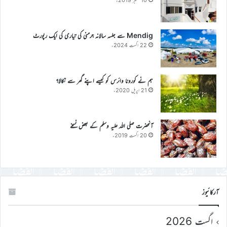
Mendig سے جلسہ سالانہ جرمنی کی تیاری کی ایک رپورٹ
22 اگست 2024ء
ہم نے کورونا وائرس کو کیسے اپنے گھر سے نکالا؟
21 اپریل 2020ء
آنحضرت صلی اللہ علیہ وسلم کے بعض نسخے
20 اگست 2019ء
آرکائیوز
اگست 2026