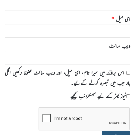
ای میل
*
ویب‌ سائٹ
اس براؤزر میں میرا نام، ای میل، اور ویب سائٹ محفوظ رکھیں اگلی
بار جب میں تبصرہ کرنے کےلیے۔
نیوز لیٹر کے لیے سبسکرائب کیجیے