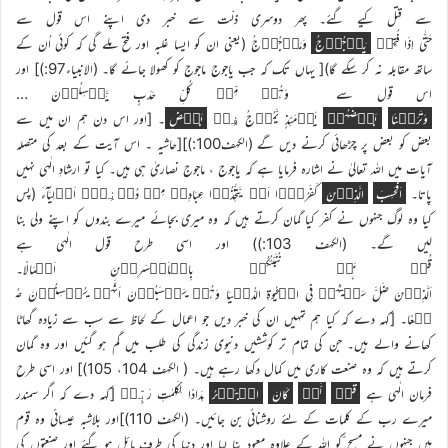
سے قتل کیے گئے۔ پھر دوسری ذلّت سے خبر دی اپنے اس قول سے
حَتّٰۤی اِذَا فُتِحَتۡ
یَاۡجُوۡجُ
وَمَاۡجُوۡجُ (یعنی ان کو ایسا غلبہ اور فتح ملے گی کہ کوئی اُن کے
ساتھ مقابلہ نہ کر سکے گا)[ یہاں تک کہ جب یاجوج ماجوج کو کھولا جائے گا۔ (الانبیاء97:)] اور
اس قول سے وَہُمۡ مِّنۡ کُلِّ حَدَبٍ یَّنۡسِلُوۡنَ …
وَتَرَکۡنَا
بَعۡضَہُمۡ
یَوۡمَئِذٍ یَّمُوۡجُ فِیۡ
بَعۡضٍ
۔ [اور اس دن ہم ان میں سے
بعض کو بعض پر چڑھائی کرنے دیں گے (الکہف100:)][حاشیہ ۔ اس آیت کے بعد کی متصلہ
آیات میں اللہ تعالیٰ نے اشارہ فرمایا ہے کہ یاجوج ، ماجوج نصاریٰ ہی ہیں۔ کیا تو ارشادِ الٰہی نہیں
پاتا۔
اَفَحَسِبَ
الَّذِیۡنَ
کَفَرُوۡۤا اَنۡ یَّتَّخِذُوۡا عِبَادِیۡ مِنۡ دُوۡنِیۡۤ اَوۡلِیَآءَ (پس
کیا وہ لوگ جنہوں نے کفر کیا گمان کرتے ہیں کہ وہ میری بجائے میرے بندوں کو اپنے ولی بنا
لیں گے۔ (الکہف 103:)) اور اسی طرح قول الٰہی ہے
قُلۡ ہَلۡ نُنَبِّئُکُمۡ بِالۡاَخۡسَرِیۡنَ اَعۡمَالًا۔
اَلَّذِیۡنَ ضَلَّ سَعۡیُہُمۡ فِی الۡحَیٰوۃِ الدُّنۡیَا وَہُمۡ یَحۡسَبُوۡنَ اَنَّہُمۡ یُحۡسِنُوۡنَ صُ
نۡعًا۔ [کہہ دے کہ کیا ہم تمہیں ان کی خبر دیں جو اعمال کے لحاظ سے سب سے زیادہ گھاٹا
کھانے والے ہیں۔ جن کی تمام تر کوششیں دنیوی زندگی کی طلب میں گم ہو گئیں اور وہ گمان
کرتے ہیں کہ وہ صنعت کاری میں کمال دکھا رہے ہیں۔ ( الکہف 104، 105)] اور اسی طرح
فرمان الٰہی ہے
قُلۡ
لَّوۡ
کَانَ
الۡبَحۡرُ
مِدَادًا لِّکَلِمٰتِ رَبِّیۡ [کہہ دے کہ اگر سمندر
میرے رب کے کلمات کے لئے روشنائی بن جائیں۔ (الکہف 110)]اور بلاشبہ عیسائی وہ قوم
ہیں جنہوں نے مسیح ؑکو اللہ کے علاوہ معبود بنا لیا اور دنیا کی طرف مائل ہو گئے اور صنعتوں کی