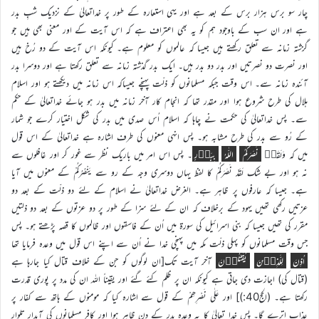
چار سو برس ہزار برس کے بعد ہے اور یہی استعارہ کے طور پر خداتعالیٰ کے نزدیک شبِ بدر
ہے اور ان سب کے باوجود ہم کو یہ بھی اعتراف ہے کہ اس آیت کے اور معنی بھی ہیں جو
گزشتہ زمانہ سے تعلق رکھتے ہیں جیسا کہ عالموں کو معلوم ہے۔ کیونکہ اس آیت کے دو رُخ ہیں
اور نصرت دو نصرتیں اور بدر دو بدر ہیں۔ ایک بدر گذشتہ زمانہ سے تعلق رکھتا ہے اور دوسرا بدر
آئندہ زمانہ سے۔ اس وقت جبکہ مسلمانوں کو ذلّت پہنچے جیساکہ اس زمانہ میں دیکھتے ہو اور اسلام
ہلال کی طرح شروع ہوا اور مقدر تھا کہ انجام کار آخر زمانہ میں بدر ہو جائے خداتعالیٰ کے حکم
سے۔ پس خداتعالیٰ کی حکمت نے چاہا کہ اسلام اُس صدی میں بدر کی شکل اختیار کرے جو شمار
کے رُو سے بدر کی طرح مشابہ ہو۔ پس انہی معنوں کی طرف اشارہ ہے خداتعالیٰ کے اس قول
میں کہ وَلَقَدۡ
نَصَرَکُمُ
اللّٰہُ
بِبَدۡرٍ
۔ پس اس امر میں باریک نظر سے غور کر اور غافلوں سے
نہ ہو اور بے شک لَقَدْ نَصَرَکُمْ کا لفظ یہاں دوسری وجہ کے رو سے یَنْصُرُکُمْ کے معنوں میں آیا
ہے۔ جیسا کہ عارفوں پر ظاہر ہے۔ الغرض خداتعالیٰ نے اسلام کے لئے دو ذلّت کے بعد دو
عزتیں رکھی تھیں یہود کے برخلاف کہ ان کے لئے سزا کے طور پر دو عزتوں کے بعد دو ذلتیں
مقرر کی تھیں جیسا کہ بنی اسرائیل کی سورۃ میں اُن کے فاسقوں اور ظالموں کا قصہ پڑھتے ہو۔ پس
جس وقت مسلمانوں کو پہلی ذلّت مکہ میں پہنچی خدا نے اُن سے اپنے اس قول میں وعدہ فرمایا تھا
اُذِنَ
لِلَّذِیۡنَ
یُقٰتَلُوۡنَ
آخر آیت تک[ان لوگوں کو جن کے خلاف قتال کیا جارہا ہے
(قتال کی) اجازت دی جاتی ہے کیونکہ ان پر ظلم کئے گئے اور یقیناً اللہ ان کی مدد پر پوری قدرت
رکھتا ہے۔ (الحج40:)] اور عَلٰی نَصْرِھِمْ کے قول سے اشارہ کیا کہ مومنوں کے ہاتھ سے کفار پر
عذاب اترے گا۔ پس خدا تعالیٰ کا یہ وعدہ بدر کے دن ظاہر ہوا اور کافر مسلمانوں کی آبدار تلوار