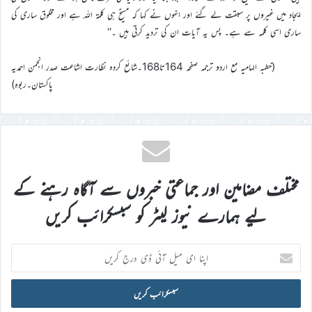
ایجاد میں غیروں پر سبقت لے گئے اور انہوں نے کہا کہ مسیحؑ ہی کلمۃ اللہ ہے اور مخلوق ساری کی
ساری اسی کلمہ سے ہے۔ پس یہ آیات ان کی تردید کرتی ہیں ۔‘‘
(خطبہ الہامیہ مع اردو ترجمہ صفحہ 164تا168۔شائع کردہ نظارت اشاعت صدر انجمن احمدیہ
پاکستان۔ربوہ)
مختلف مضامین اور جماعتی خبروں سے آگاہ رہنے کے
لیے ہمارے نیوز لیٹر کو سبسکرائب کریں
اپنا
ای
میل
آئی
ڈی