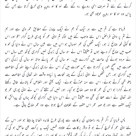
کرنے کے لئے تو صرف اسّی روپے رہ گئے تھے سَو کا سَو روپیہ وہی خرچ کرتا ہے جس کے
پاس وہ سَو کا سو روپیہ موجود بھی ہو۔
فرماتا ہے کہ تم میں سے ہر ایک کو ہم نے ایک پیمانہ کے مطابق عمر دی ہے اور ہم
نے تم پر دینی فرائض اس لئے واجب کئے ہیں تاکہ تم اپنی عمر کو پوری طرح گزار سکو اور اس
کا کوئی لمحہ ضائع نہ ہو۔ ایک شخص کی عمر سَوسال ہو اس میں سے بیس سال اس نے دنیا کی لہو و
لعب میں ضائع کر دیئے ہوں تو حقیقتاً اس نے سَو سال کی زندگی نہیں گزاری کیونکہ بیس سال اس
نے مردہ ہونے کی حالت میں گزارے ہیں۔ سَو سال کی عمر پانے والا سَو سال کی زندگی اسی
صورت میں صحیح طور پر گزارتا ہے جس صورت میں کہ اس نے ساری زندگی اپنے اللہ کی اطاعت
میں گزاری ہو۔ جس شخص نے اپنی زندگی کے چند لمحات یا زیادہ وقت اللہ تعالیٰ کی اطاعت سے
پہلو تہی کرتے ہوئے، اس سے منہ موڑتے ہوئے، نیک نیتی اور اخلاص کو بالائے طاق رکھتے
ہوئے گزارا ہو اس کی عمر کا وہ حصہ ضائع ہو گیا۔ اور نہیں کہہ سکتے کہ اس نے اپنی پوری عمر جو
اللہ تعالیٰ نے اسے عطا کی تھی وہ حقیقتاً اس نے اس دنیا میں گزاری کیونکہ یہاں کی پیدائش کا
ایک مقصد ہے اور جو حصہ عمر اس مقصد کے خلاف خرچ ہوتا ہے وہ عمر ضائع جاتی ہے۔
پس فرمایا کہ اگر تم ماہ رمضان کی برکات سے پوری طرح فائدہ اٹھانا چاہتے ہو اور اس کے
لئے اپنی عمر کو خرچ کرتے ہو تو دیگر برکات کے علاوہ تمہیں ایک یہ برکت بھی حاصل ہو گی کہ
تمہیں اللہ تعالیٰ دوسری نیکیاں کرنے کی بھی توفیق دے گا اور اس مہینہ کے بعد جو گیارہ ماہ اَور