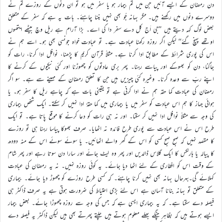
دن رمضان کے ایسے آئیں جن میں تم بیمار ہو یا سفر میں ہو تو ان دنوں کے روزے تم نے
دوسرے دنوں میں رکھنے ہیں۔ مگر بہانہ جُو بھی نہیں بننا چاہئے۔ بات یہ ہے کہ سفر کے متعلق
بعض لوگ کہہ دیتے ہیں ’’جی اَج کل دے سفر دا کی اے۔ بڑا آرام ہے ریل وچ بیٹھے ایتھوں
اوتھے پہنچ گئے‘‘ لیکن اگر روزہ رکھنا عبادت ہے۔ تو عبادت خواہ جونسی بھی ہو۔ اسے ہم نے
اس کی پوری شرائط کے مطابق ادا کرنا ہے۔ مثلاً قرآن کریم کا پڑھنا، نوافل ادا کرنا، رات کو
جاگنا، دن کو بھوکے اور پیاسے رہنا۔ پھر بری عادتوں کو چھوڑنا اور کئی نیکیوں کے کرنے کا
اپنے ربّ سے وعدہ کرنا۔ وغیرہ کئی چیزیں ہیں جن کا تعلق رمضان کے مہینے سے ہے۔ سو اگر
رمضان کی عبادت کما حقہ ہم نے ادا کرنی ہے تو یقینی بات ہے کہ چاہے ریل کا سفر ہو۔ یا
ہوائی جہاز کا ہم اس عبادت کو سفر میں یا بیماری میں کما حقہٗ ادا نہیں کر سکتے۔ ایک شخص بیماری
کی وجہ سے مثلاً نوافل ادا نہیں کر سکتا۔ اور نہ ہی رات کو دعا کرنے کا موقع پاتا ہے۔ تو ایک
طرح اس نے اس عبادت سے پوری طرح فائدہ نہ اٹھایا۔ صرف بھوکا پیاسا رہنا ہی تو روزے
کا مقصد نہیں کہ صبح صبح کسی کو اس کے گھر والے اٹھائیں۔ یا سوئے سوئے اس کے منہ دودھ
کا پیالہ یا ہارلکس کا ایک گلاس ڈالدیں اور پھر وہ لیٹ جائے اور سارا دن سوتا رہے اور پھر شام
کے وقت اس کو افطاری کے لئے اٹھا دیا جائے۔ یہ کوئی روزہ نہیں۔ نہ یہ رمضان کی عبادت
کہلائے گی۔بہرحال بہانہ بھی نہیں کرنا چاہئے۔ کہ کسی طرح روزے کو چھوڑ دیا جائے۔ بیماری
کے متعلق تو بہانہ بنانا آسان ہے اس لئے بڑی احتیاط کی ضرورت ہوتی ہے یہ صرف ڈاکٹر ہی
فیصلہ دے سکتا ہے۔ کہ یہ بیماری ایسی ہے کہ جس کی وجہ سے روزہ چھوڑا جائے۔ بعض بیمار
ایسے ہوتے ہیں کہ بظاہر چنگے بھلے معلوم ہوتے ہیں چلتے پھرتے بھی ہیں لیکن ڈاکٹر یہ فیصلہ دے