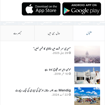
مقبول
حال ہی میں
تبصرے
’’میری سر شت میں ناکامی کا خمیر نہیں‘‘
29 جولائی 2025ء
مومن دلیر اور شجاع ہوتا ہے
10 ستمبر 2019ء
Mendig سے جلسہ سالانہ جرمنی کی تیاری کی ایک رپورٹ
22 اگست 2024ء