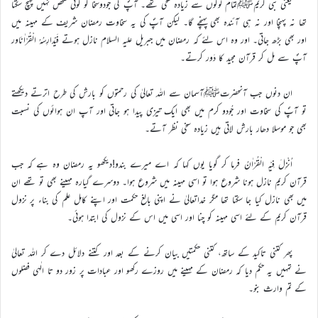
یعنی نبی کریمﷺتمام لوگوں سے زیادہ سخی تھے۔ آپؐ کی جودوسخا کو کوئی شخص نہیں پہنچ سکتا
تھا نہ پہنچا اور نہ ہی آئندہ بھی پہنچے گا۔ لیکن آپؐ کی یہ سخاوت رمضان شریف کے مہینہ میں
اور بھی بڑھ جاتی۔ اور وہ اس لئے کہ رمضان میں جبریل علیہ السلام نازل ہوتے فَیُدَارِسُہُ الْقُرْاٰنَاور
آپؐ سے مل کر قرآن مجید کا دَور کرتے۔
ان دنوں جب آنحضرتﷺآسمان سے اللہ تعالیٰ کی رحمتوں کو بارش کی طرح اترتے دیکھتے
تو آپؐ کی سخاوت اور جُودو کرم میں بھی ایک تیزی پیدا ہو جاتی اور آپ ان ہوائوں کی نسبت
بھی جو موسلا دھار بارش لاتی ہیں زیادہ سخی نظر آتے۔
اُنْزِلَ فِیْہِ الْقُرْاٰنُ فرما کر گویا یوں کہا کہ اے میرے بندو!دیکھو یہ رمضان وہ ہے کہ جب
قرآن کریم نازل ہونا شروع ہوا تو اسی مہینہ میں شروع ہوا۔ دوسرے گیارہ مہینے بھی تو تھے ان
میں بھی نازل کیا جا سکتا تھا مگر خداتعالیٰ نے اپنی بالغ حکمت اور اپنے کامل علم کی بناء پر نزول
قرآن کریم کے لئے اسی مہینہ کو چنا اور اسی میں اس کے نزول کی ابتدا ہوئی۔
پھر کتنی تاکید کے ساتھ، کتنی حکمتیں بیان کرنے کے بعد اور کتنے دلائل دے کر اللہ تعالیٰ
نے تمہیں یہ حکم دیا کہ رمضان کے مہینے میں روزے رکھو اور عبادات پر زور دو تا الٰہی فضلوں
کے تم وارث بنو۔