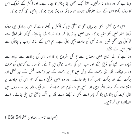
دیتا ہے کہ وہ روزہ نہ رکھیں۔ مثلاً ایک شخص بلڈ پریشر کا بیمار ہے۔ اور ڈاکٹر کے نزدیک اس
کا روزہ رکھنا اس کے لئے خطرناک ثابت ہو حالانکہ وہ چلتا پھرتا ہو گا۔ باتیں بھی کرتا ہو گا۔
اسی طرح بعض ایسی بیماریاں بھی ہو سکتی ہیں کہ ڈاکٹر یہ فیصلہ دے کہ اس بیماری میں روزہ
رکھنا مضر نہیں بلکہ مفید ہو گا۔ پس ہمیں بہانہ بنا کر روزہ نہ چھوڑنا چاہئے۔ کیونکہ اللہ تعالیٰ سے
تو کوئی چیز مخفی نہیں اور نہ کسی کی حالت چھپی ہوئی ہے۔ ہم اس کے ساتھ فریب یا چالاکی سے
کام نہیں لے سکتے۔
دعا ہے کہ اللہ تعالیٰ ہمیں رمضان سے جو کل شروع ہو گا اور اس کی برکات سے زیادہ سے
زیادہ حصہ لینے کی توفیق بخشے اور جب اس کی رحمت جوش میں آئے۔ تو ہمارے گناہوں کی طرف
وہ نہ دیکھے۔ بلکہ اپنی رحمت کے جوش میں ہم پر رحمت کے بعد رحمت، فضل کے بعد فضل اور
برکت کے بعد برکت نازل کرتا چلا جائے۔ اور وہ ہمیں توفیق دے کہ ہم اس کی عبادت پر
استقامت کے ساتھ قائم رہیں اور ہمیں ثباتِ قدم عطا فرمائے۔ اور ایک دفعہ ہمارے دلوں میں
اپنی محبت کی چنگاری جگا کر پھر اسے کبھی نہ بجھنے دے بلکہ یہ آگ بڑھتی ہی چلی جائے۔ اے
اللہ!ایسا ہی کر!آمین۔
(خطبات ناصر۔ جلداوّل صفحہ54تا66 )
٭
٭
٭