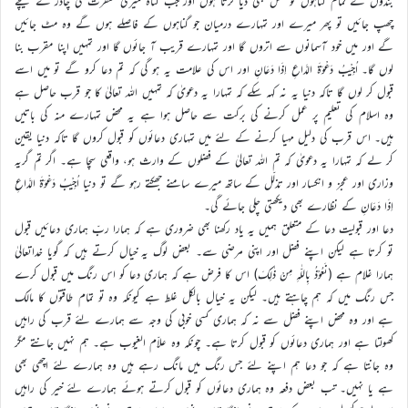
بندوں کے تمام گناہوں کو بخش بھی دیا کرتا ہوں اور جب گناہ میری مغفرت کی چادر کے نیچے
چھپ جائیں تو پھر میرے اور تمہارے درمیان جو گناہوں کے فاصلے ہوں گے وہ مٹ جائیں
گے اور میں خود آسمانوں سے اتروں گا اور تمہارے قریب آ جائوں گا اور تمہیں اپنا مقرب بنا
لوں گا۔ اُجِیْبُ دَعْوَۃَ الدَّاعِ اِذَا دَعَانِ اور اس کی علامت یہ ہو گی کہ تم دعا کرو گے تو میں اسے
قبول کر لوں گا تاکہ دنیا یہ نہ کہہ سکے کہ تمہارا یہ دعویٰ کہ تمہیں اللہ تعالیٰ کا جو قرب حاصل ہے
وہ اسلام کی تعلیم پر عمل کرنے کی برکت سے حاصل ہوا ہے یہ محض تمہارے منہ کی باتیں
ہیں۔ اس قرب کی دلیل مہیا کرنے کے لئے میں تمہاری دعائوں کو قبول کروں گا تاکہ دنیا یقین
کر لے کہ تمہارا یہ دعویٰ کہ تم اللہ تعالیٰ کے فضلوں کے وارث ہو، واقعی سچا ہے۔ اگر تم گریہ
وزاری اور عجز و انکسار اور تذلّل کے ساتھ میرے سامنے جھکتے رہو گے تو دنیا اُجِیْبُ دَعْوَۃَ الدَّاعِ
اِذَا دَعَانِ کے نظارے بھی دیکھتی چلی جائے گی۔
دعا اور قبولیت دعا کے متعلق ہمیں یہ یاد رکھنا بھی ضروری ہے کہ ہمارا ربّ ہماری دعائیں قبول
تو کرتا ہے لیکن اپنے فضل اور اپنی مرضی سے۔ بعض لوگ یہ خیال کرتے ہیں کہ گویا خداتعالیٰ
ہمارا غلام ہے (نَعُوْذُ بِاللّٰہِ مِنْ ذٰلِکَ) اس کا فرض ہے کہ ہماری دعا کو اس رنگ میں قبول کرے
جس رنگ میں کہ ہم چاہتے ہیں۔ لیکن یہ خیال بالکل غلط ہے کیونکہ وہ تو تمام طاقتوں کا مالک
ہے اور وہ محض اپنے فضل سے نہ کہ ہماری کسی خوبی کی وجہ سے ہمارے لئے قرب کی راہیں
کھولتا ہے اور ہماری دعائوں کو قبول کرتا ہے۔ چونکہ وہ علاّم الغیوب ہے۔ ہم نہیں جانتے مگر
وہ جانتا ہے کہ جو دعا ہم اپنے لئے جس رنگ میں مانگ رہے ہیں وہ ہمارے لئے اچھی بھی
ہے یا نہیں۔ تب بعض دفعہ وہ ہماری دعائوں کو قبول کرتے ہوئے ہمارے لئے خیر کی راہیں