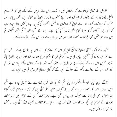
الغرض اللہ تعالیٰ فرماتا ہے کہ رمضان میں روزے اس لئے فرض کئے گئے ہیں کہ تم سہام
اللیل (دعائوں) کے پھلوں کو تیز کرو اور اپنے مطلوب (رضاء الٰہی) کی تلاش میں نکلو۔ پیاس اور
بھوک کو برداشت کرو۔ اور بے خوابی کو خداتعالیٰ کا فضل سمجھو۔ کیونکہ یہ ایسا برکتوں والا مہینہ ہے
کہ جس میں قرآن کریم جیسا کلام الٰہی نازل کیا گیا ہے۔ اس لئے فَمَنْ شَھِدَ مِنْکُمُ الشَّھْرَ فَلْیَصُمْہُ تم
میں سے جو شخص بھی بلوغت، صحت اور حضر میں یہ ماہ پائے وہ اس کے روزے رکھے۔
شَھِد کے ایک معنی ہیںعَایَنَہُ وَاَطَّلَعُ عَلَیْہِ کہ اس کا معائنہ کیا اور اس پر اطلاع پائے۔ یعنی ہم
نے جو اس روزہ کی حکمتیں بیان کی ہیں۔ اگر تم ان کا اچھی طرح مطالعہ کرو اور ان پر اطلاع پائو
تو پھر تمہیں اس ماہ کے روزے پوری طرح اور مقرر کردہ شرائط کے مطابق رکھنے چاہئیں بلکہ تم
خود بخود اس کے روزے رکھو گے سوائے اس کے کہ کوئی روحانی کمزوری تم میں موجود ہو۔
آگے فرمایا یُرِیْدُ اللّٰہُ بِکُمُ الْیُسْرَ وَلاَ یُرِیْدُ بِکُمُ الْعُسْرَکہ اللہ تعالیٰ تمہارے لئے آسانی چاہتا ہے تنگی
نہیں چاہتا۔ اس کا مطلب یہ ہے کہ یہ جو تنگیاں تمہیں نظر آتی ہیں کہ صبح سے شام تک کھانا
پینا چھوڑنا جس کی وجہ سے بھوک اور پیاس لگتی ہے۔ پھر سخت گرمی کے موسم میں اور سخت
سردی کے موسم میں کچھ اور تکالیف پیش آتی ہیں۔ فرمایا یہ جو تکالیف تمہیں پیش آتی ہیں یہ محض
عارضی اور وقتی ہیں۔