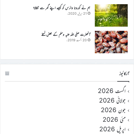
ہم نے کورونا وائرس کو کیسے اپنے گھر سے نکالا؟
21 اپریل 2020ء
آنحضرت صلی اللہ علیہ وسلم کے بعض نسخے
20 اگست 2019ء
آرکائیوز
اگست 2026
جولائی 2026
جون 2026
مئی 2026
اپریل 2026