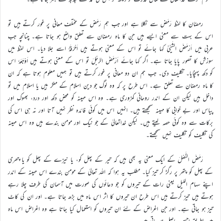
رمضان کا لفظ رَمَض سے نکلا ہے اور جب ہم رَمَض کے مختلف معانی پر غور کرتے ہیں تو
اس کے بہت سے معنی ایسے ہیں جن کا ماہ رمضان سے تعلق واضح ہو جاتا ہے۔ چنانچہ جب
عربی میں اَرْمَضَ الشَیْیَٔ کہا جائے تو اس کے معنی ہوتے ہیں اَحْرَقَہٗ اسے جلا دیا۔ اس لفظ میں
سوزش کا تصور پایا جاتا ہے۔ اگر کہا جائے اَرْمَضَ الرَّجُلَ تو اس کے معنی ہوتے ہیں اَوْجَعَہٗ اس
کو دکھ پہنچایا۔ تکلیف دی۔ جب ہم ان دو معانی پر غور کرتے ہیں تو ہمیں معلوم ہوتا ہے کہ ان
کا ماہ رمضان سے تعلق ہے۔ اس طرح پر کہ وہ لوگ جو دین اسلام کے منکر ہیں یا اسلام میں تو
داخل ہیں لیکن ان کے اندر روحانی کمزوری ہے۔ وہ اس مہینہ کو محض دکھ اور درد، بھوک اور
پیاس اور بے خوابی کا مہینہ سمجھتے ہیں۔ انہیں اس میں کوئی فائدہ نظر نہیں آتا اور نہ ہی اس کی
برکات سے وہ کوئی حصہ لیتے ہیں۔ لیکن خداتعالیٰ کے جو نیک اور مومن بندے ہیں وہ اس مہینہ
کی تکلیف کو تکلیف نہیں سمجھتے۔
رَمَضَ النَّصْلَ کے ایک معنی یہ بھی ہیں کہ تیر کے پھل کو، یا نیزے کے پھل کو یا چھری
کے پھل کو پتھر پر رگڑ کر تیز کیا۔ مطلب یہ ہوا کہ اللہ تعالیٰ کے مومن بندے اس مہینہ کے اندر
اپنے سہام اللیل یعنی رات کے تیروں کو جو دعائوں کی صورت میں آسمان کی طرف چلا رہے
ہوتے ہیں تیز کرتے ہیں اس طرح ان تیروں کا اثر اس ماہ میں بڑھ جاتا ہے۔ اور ان کی کاٹ
تیز ہو جاتی ہے۔ اور جن اغراض کے لئے ان تیروں کو استعمال کیا جاتا ہے وہ اغراض اس ماہ
میں بطریق احسن حاصل ہو جاتی ہیں۔