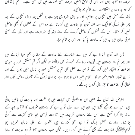
طرف وہ متوجہ ہوں اور اس کی توفیق انہیں صرف اسی صورت میں مل سکتی ہے۔ لَعَلَّھُمْ یَرْشُدُوْنَ
کہ وہ ہدایت پر استقامت سے قائم ہو جائیں۔
رُشد کے معنی ہیں نیکیوں پر دوام۔ اور یہ بڑی ضروری چیز ہے جو شخص چند روزہ نیکیوں کے بعد
پھر اپنی زندگی کا ایک حصہ اللہ تعالیٰ کی بغاوت میں گزارتا ہے وہ اس کے فضلوں کو کبھی حاصل
نہیں کر سکتا۔ اس کے فضلوں کو حاصل کرنے کے لئے رشد کی ضرورت ہے اور رُشْد کے معنی
عربی زبان میں یہ ہیں کہ ہدایت پا گیا اور اس پر قائم رہا۔
پس اللہ تعالیٰ فرماتا ہے کہ میں نے تمہارے لئے ہدایت کے سامان بھی مہیا فرمائے ہیں
اور پھر تم ماہ رمضان میں قبولیت دعا کے نمونے بھی دیکھتے ہو لیکن اگر تم مستقل طور پر میری
اطاعت کو اختیار نہیں کرو گے تو میرے فضل بھی تم پر مستقل طور پر نازل نہیں ہوں گے اور
نہ ہی تمہارا انجام بخیر ہو گا۔ انجام بخیر اسی کا ہوتا ہے جو اپنی زندگی کے آخری سانس تک اللہ
تعالیٰ کی اطاعت کا جؤا اپنی گردن پررکھے۔
الغرض اللہ تعالیٰ نے ہمیں ان دو چھوٹی سی آیات میں جو حکمت اور ہدایت کی باتیں بتائی
ہیں اس سے جو نتیجے نکلتے ہیں ان میں سے اوّل تو یہ ہے کہ رمضان شریف کا قرآن مجید کے
ساتھ بڑا گہرا تعلق ہے اس لئے رمضان شریف میں تلاوت قرآن مجید بڑی کثرت سے کرنی
چاہئے۔ ہمارے بعض بزرگ تو ایسے بھی گزرے ہیں جنہوں نے اپنی ساری عمریں نبی
کریمﷺکی احادیث کے جمع کرنے میں گزار دیں۔ لیکن جب رمضان آتا تو وہ حدیث کا سارا