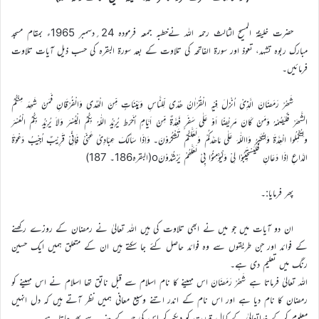
حضرت خلیفۃ المسیح الثالث رحمہ اللہ نےخطبہ جمعہ فرمودہ 24؍دسمبر 1965ء بمقام مسجد
مبارک ربوہ تشہد، تعوذ اور سورۃ الفاتحہ کی تلاوت کے بعد سورۃ البقرہ کی حسب ذیل آیات تلاوت
فرمائیں۔
شَھْرُ رَمَضَانَ الَّذِیْ اُنْزِلَ فِیْہِ الْقُرْاٰنُ ھُدًی لِّلنَّاسِ وَبَیِّنَاتٍ مِّنَ الْھُدٰی وَالْفُرْقَانِ فَمَنْ شَھِدَ مِنْکُمُ
الشَّھْرَ فَلْیَصُمْہُ وَمَنْ کَانَ مَرِیْضًا اَوْ عَلٰی سَفَرٍ فَعِدَّۃٌ مِّنْ اَیَّامٍ اُخَرَط یُرِیْدُ اللّٰہُ بِکُمُ الْیُسْرَ وَلاَ یُرِیْدُ بِکُمُ الْعُسْرَ
ولِتُکْمِلُوا الْعِدَّۃَ وَلِتُکَبِّرُ وَااللّٰہَ عَلٰی مَاھَدٰکُمْ وَلَعَلَّکُمْ تَشْکُرُوْنَ۔ وَاِذَا سَاَلَکَ عِبَادِیْ عَنِّیْ فَاِنِّیْ قَرِیْبٌ اُجِیْبُ دَعْوَۃَ
الدَّاعِ اِذَا دَعَانِ فَلْیَسْتَجِیْبُوْا لِیْ وَلْیُؤْمِنُوْا بِیْ لَعَلَّھُمْ یَرْشُدُوْنَo(البقرہ186۔ 187)
پھر فرمایا:۔
ان دو آیات میں جو میں نے ابھی تلاوت کی ہیں اللہ تعالیٰ نے رمضان کے روزے رکھنے
کے فوائد اور جن طریقوں سے وہ فوائد حاصل کئے جا سکتے ہیں ان کے متعلق ہمیں ایک حسین
رنگ میں تعلیم دی ہے۔
اللہ تعالیٰ فرماتا ہے شَھْرُ رَمَضَانَ اس مہینے کا نام اسلام سے قبل ناتق تھا اسلام نے اس مہینے کو
رمضان کا نام دیا ہے اور اس نام کے اندر اتنے وسیع معانی ہمیں نظر آتے ہیں کہ دل انہیں
معلوم کرکے خداتعالیٰ کے کمال قدرت کو دیکھ کر اس کی حمد کے جذبہ سے بھر جاتا ہے۔