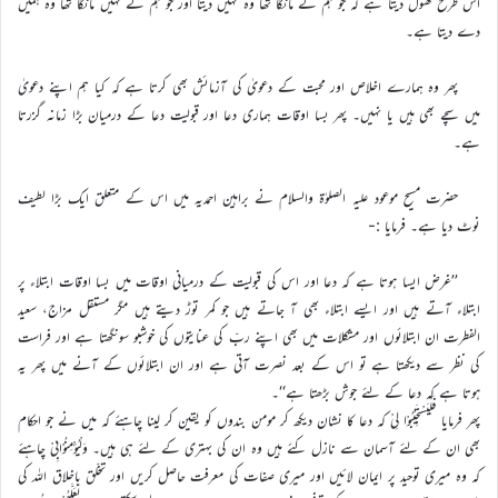
اس طرح کھول دیتا ہے کہ جو ہم نے مانگا تھا وہ نہیں دیتا اور جو ہم نے نہیں مانگا تھا وہ ہمیں
دے دیتا ہے۔
پھر وہ ہمارے اخلاص اور محبت کے دعویٰ کی آزمائش بھی کرتا ہے کہ کیا ہم اپنے دعویٰ
میں سچے بھی ہیں یا نہیں۔ پھر بسا اوقات ہماری دعا اور قبولیت دعا کے درمیان بڑا زمانہ گزرتا
ہے۔
حضرت مسیح موعود علیہ الصلوٰۃ والسلام نے براہین احمدیہ میں اس کے متعلق ایک بڑا لطیف
نوٹ دیا ہے۔ فرمایا :-
’’غرض ایسا ہوتا ہے کہ دعا اور اس کی قبولیت کے درمیانی اوقات میں بسا اوقات ابتلاء پر
ابتلاء آتے ہیں اور ایسے ابتلاء بھی آ جاتے ہیں جو کمر توڑ دیتے ہیں مگر مستقل مزاج، سعید
الفطرت ان ابتلائوں اور مشکلات میں بھی اپنے ربّ کی عنایتوں کی خوشبو سونگھتا ہے اور فراست
کی نظر سے دیکھتا ہے تو اس کے بعد نصرت آتی ہے اور ان ابتلائوں کے آنے میں پھر یہ
ہوتا ہے کہ دعا کے لئے جوش بڑھتا ہے‘‘۔
پھر فرمایا فَلْیَسْتَجِیْبُوْا لِیْ کہ دعا کا نشان دیکھ کر مومن بندوں کو یقین کر لینا چاہئے کہ میں نے جو احکام
بھی ان کے لئے آسمان سے نازل کئے ہیں وہ ان کی بہتری کے لئے ہی ہیں۔ وَلْیُؤْمِنُوْابِیْ چاہئے
کہ وہ میری توحید پر ایمان لائیں اور میری صفات کی معرفت حاصل کریں اور تخلّق باخلاق اللہ کی