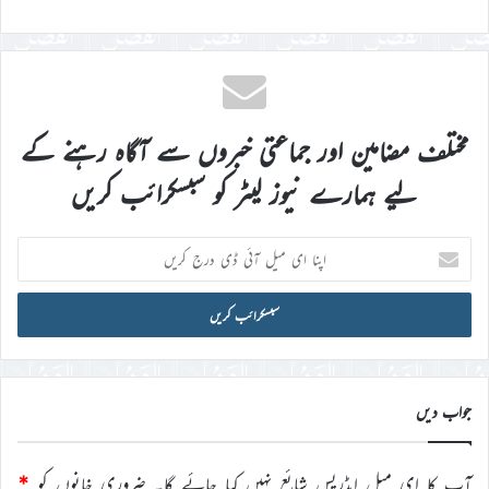
مختلف مضامین اور جماعتی خبروں سے آگاہ رہنے کے
لیے ہمارے نیوز لیٹر کو سبسکرائب کریں
اپنا
ای
میل
آئی
ڈی
درج
کریں
جواب دیں
آپ کا ای میل ایڈریس شائع نہیں کیا جائے گا۔
ضروری خانوں کو
*