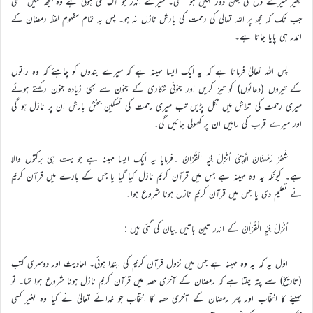
بغیر میرے دل کی جلن دور نہیں ہو سکتی۔ میرے اندر جو آگ لگی ہوئی ہے وہ بجھ نہیں سکتی
جب تک کہ مجھ پر اللہ تعالیٰ کی رحمت کی بارش نازل نہ ہو۔ پس یہ تمام مفہوم لفظ رمضان کے
اندر ہی پایا جاتا ہے۔
پس اللہ تعالیٰ فرماتا ہے کہ یہ ایک ایسا مہینہ ہے کہ میرے بندوں کو چاہئے کہ وہ راتوں
کے تیروں (دعائوں) کو تیز کریں اور جنونی شکاری کے جنون سے بھی زیادہ جنون رکھتے ہوئے
میری رحمت کی تلاش میں نکل پڑیں تب میری رحمت کی تسکین بخش بارش ان پر نازل ہو گی
اور میرے قرب کی راہیں ان پر کھولی جائیں گی۔
شَھْرُ رَمَضَانَ الَّذِیْ اُنْزِلَ فِیْہِ الْقُرْاٰنُ ۔فرمایا یہ ایک ایسا مہینہ ہے جو بہت ہی برکتوں والا
ہے۔ کیونکہ یہ وہ مہینہ ہے جس میں قرآن کریم نازل کیا گیا یا جس کے بارے میں قرآن کریم
نے تعلیم دی یا جس میں قرآن کریم نازل ہونا شروع ہوا۔
اُنْزِلَ فِیْہِ الْقُرْاٰنُ کے اندر تین باتیں بیان کی گئی ہیں :
اوّل یہ کہ یہ وہ مہینہ ہے جس میں نزول قرآن کریم کی ابتدا ہوئی۔ احادیث اور دوسری کتب
(تاریخ) سے پتہ چلتا ہے کہ رمضان کے آخری حصہ میں قرآن کریم نازل ہونا شروع ہوا تھا۔ تو
مہینے کا انتخاب اور پھر رمضان کے آخری حصہ کا انتخاب جو خدائے تعالیٰ نے کیا وہ بغیر کسی