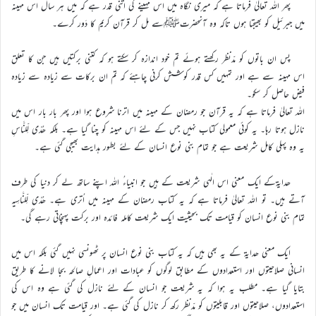
پھر اللہ تعالیٰ فرماتا ہے کہ میری نگاہ میں اس مہینے کی اتنی قدر ہے کہ میں ہر سال اس مہینہ
میں جبرئیل کو بھیجتا ہوں تاکہ وہ آنحضرتﷺسے مل کر قرآن کریم کا دَور کرے۔
پس ان باتوں کو مدّنظر رکھتے ہوئے تم خود اندازہ کر سکتے ہو کہ کتنی برکتیں ہیں جن کا تعلق
اس مہینہ سے ہے اور تمہیں کس قدر کوشش کرنی چاہئے کہ تم ان برکات سے زیادہ سے زیادہ
فیض حاصل کر سکو۔
اللہ تعالیٰ فرماتا ہے کہ یہ قرآن جو رمضان کے مہینہ میں اترنا شروع ہوا اور پھر بار بار اس میں
نازل ہوتا رہا۔ یہ کوئی معمولی کتاب نہیں جس کے لئے اس مہینہ کو چنا گیا ہے۔ بلکہ ھُدًی لِّلنَّاسِ
یہ وہ پہلی کامل شریعت ہے جو تمام بنی نوع انسان کے لئے بطور ہدایت بھیجی گئی ہے۔
ھدایۃکے ایک معنی اس الٰہی شریعت کے ہیں جو انبیاءُ اللہ اپنے ساتھ لے کر دنیا کی طرف
آتے ہیں۔ تو اللہ تعالیٰ فرماتا ہے کہ یہ کتاب رمضان کے مہینہ میں اُتری ہے۔ ھُدًی لِّلنَّاسِیہ
تمام بنی نوع انسان کو قیامت تک بحیثیت ایک شریعت کاملہ فائدہ اور برکت پہنچاتی رہے گی۔
ایک معنی ھدایۃ کے یہ بھی ہیں کہ یہ کتاب بنی نوع انسان پر ٹھونسی نہیں گئی بلکہ اس میں
انسانی صلاحیتوں اور استعدادوں کے مطابق لوگوں کو عبادات اور اعمالِ صالحہ بجا لانے کا طریق
بتایا گیا ہے۔ مطلب یہ ہوا کہ یہ شریعت جو انسان کے لئے نازل کی گئی ہے وہ اس کی
استعدادوں، صلاحیتوں اور قابلیتوں کو مدّنظر رکھ کر نازل کی گئی ہے۔ اور قیامت تک انسان میں جو