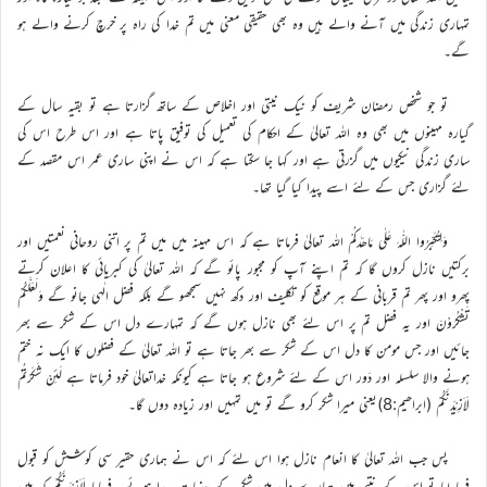
تمہاری زندگی میں آنے والے ہیں وہ بھی حقیقی معنی میں تم خدا کی راہ پر خرچ کرنے والے ہو
گے۔
تو جو شخص رمضان شریف کو نیک نیتی اور اخلاص کے ساتھ گزارتا ہے تو بقیہ سال کے
گیارہ مہینوں میں بھی وہ اللہ تعالیٰ کے احکام کی تعمیل کی توفیق پاتا ہے اور اس طرح اس کی
ساری زندگی نیکیوں میں گزرتی ہے اور کہا جا سکتا ہے کہ اس نے اپنی ساری عمر اس مقصد کے
لئے گزاری جس کے لئے اسے پیدا کیا گیا تھا۔
وَلِتُکَبِّرُوا اللّٰہَ عَلٰی مَاھَدٰکُمْ اللہ تعالیٰ فرماتا ہے کہ اس مہینہ میں میں تم پر اتنی روحانی نعمتیں اور
برکتیں نازل کروں گا کہ تم اپنے آپ کو مجبور پائو گے کہ اللہ تعالیٰ کی کبریائی کا اعلان کرتے
پھرو اور پھر تم قربانی کے ہر موقع کو تکلیف اور دکھ نہیں سمجھو گے بلکہ فضل الٰہی جانو گے وَلَعَلَّکُمْ
تَشْکُرُوْنَ اور یہ فضل تم پر اس لئے بھی نازل ہوں گے کہ تمہارے دل اس کے شکر سے بھر
جائیں اور جس مومن کا دل اس کے شکر سے بھر جاتا ہے تو اللہ تعالیٰ کے فضلوں کا ایک نہ ختم
ہونے والا سلسلہ اور دَور اس کے لئے شروع ہو جاتا ہے کیونکہ خداتعالیٰ خود فرماتا ہے لَئِنْ شَکَرْتُمْ
لَاَزِیْدَنَّکُمْ (ابراھیم:8)یعنی میرا شکر کرو گے تو میں تمہیں اور زیادہ دوں گا۔
پس جب اللہ تعالیٰ کا انعام نازل ہوا اس لئے کہ اس نے ہماری حقیر سی کوشش کو قبول
فرما لیا تو اس کے نتیجہ میں ہمارے دل میں شکر کے جذبات پیدا ہوئے۔ فرمایا لَاَزِیْدَنَّکُمْ کہ میں