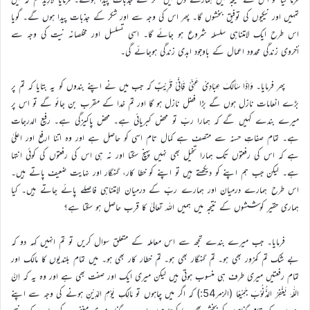
تمہیں اور نیکیوں کی توفیق بخشوں گا۔ پھر اس کی وجہ سے اور شکر کے جذبات پیدا ہوں گے۔ گویا
اس طرح ایک لامتناہی سلسلہ شروع ہو جائے گا۔ اسی تسلسل اور مخلصانہ نیت کی وجہ سے
اُخروی زندگی محدود اعمال کے باوجود ابدی زندگی ہوجائے گی۔
پھر فرمایا۔ وَاِذَا سَاَلَکَ عِبَادِیْ عَنِّیْ فَاِنِّیْ قَرِیْبٌ کہ جب میں نے اپنے بندوں کو یہ بتایا کہ تم پر
بڑے انعامات نازل ہوں گے بڑا فضل نازل ہو گا اور تم خدا کے مقرب بن جائو گے تو اس پر
میرے بندے کہیں گے کہ ہمارا ربّ تو محض کبریائی ہے۔ محض پاکیزگی ہے۔ رفیع الدرجات
ہے۔ تمام صفاتِ حسنہ سے متصف ہے کمال تام اسی کو حاصل ہے اور وہ اتنا ارفع اور اعلیٰ
ہے کہ اس کی رفعتوں تک ہمارا تخیل بھی نہیں پہنچ سکتا اور نہ ہی اس کی رفعتوں کی کوئی انتہا
ہے۔ لیکن جب ہم اپنے کو دیکھتے ہیں تو اپنے کو خطا کار، گنہگار اور نہایت ضعیف پاتے ہیں۔
اس طرح ہمارے درمیان اور ہمارے ربّ کے درمیان لامتناہی فاصلے پائے جاتے ہیں۔ کیا
ہماری حقیر کوششوں کے نتیجہ میں ہمیں اللہ تعالیٰ کا قرب حاصل ہو سکتا ہے؟
فرمایا۔ جب میرے بندے تجھ سے اس معاملہ کے متعلق سوال کریں تو تم انہیں کہہ دو کہ
بے شک تم کمزور بھی ہو۔ تم گنہگار بھی ہو۔ تم خطار کار بھی ہو۔ میں تمام بلندیوں کا مالک اور
تمام رفعتیں میری طرف ہی منسوب ہوتی ہیں لیکن میری ایک اور صفت بھی ہے اور وہ یہ کہ اِنَّ
اللّٰہَ یَغْفِرُ الذُّنُوْبَ جَمِیْعًا (الزمر54:) کہ اگر میں چاہوں تو مَالِکِ یَوْمِ الدِّیْنِ ہونے کی وجہ سے اپنے