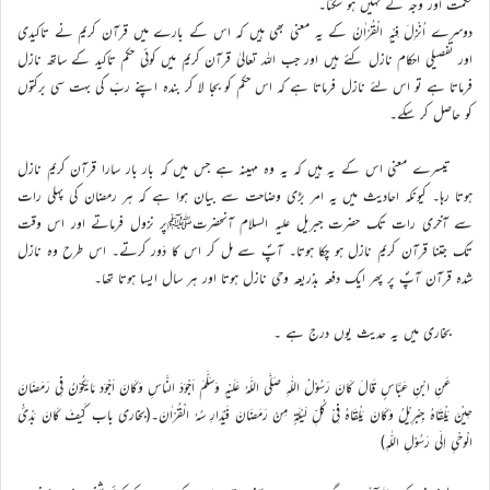
حکمت اور وجہ کے نہیں ہو سکتا۔
دوسرے اُنْزِلَ فِیْہِ الْقُرْاٰنُ کے یہ معنی بھی ہیں کہ اس کے بارے میں قرآن کریم نے تاکیدی
اور تفصیلی احکام نازل کئے ہیں اور جب اللہ تعالیٰ قرآن کریم میں کوئی حکم تاکید کے ساتھ نازل
فرماتا ہے تو اس لئے نازل فرماتا ہے کہ اس حکم کو بجا لا کر بندہ اپنے ربّ کی بہت سی برکتوں
کو حاصل کر سکے۔
تیسرے معنی اس کے یہ ہیں کہ یہ وہ مہینہ ہے جس میں کہ بار بار سارا قرآن کریم نازل
ہوتا رہا۔ کیونکہ احادیث میں یہ امر بڑی وضاحت سے بیان ہوا ہے کہ ہر رمضان کی پہلی رات
سے آخری رات تک حضرت جبریل علیہ السلام آنحضرتﷺپر نزول فرماتے اور اس وقت
تک جتنا قرآن کریم نازل ہو چکا ہوتا۔ آپؐ سے مل کر اس کا دَور کرتے۔ اس طرح وہ نازل
شدہ قرآن آپؐ پر پھر ایک دفعہ بذریعہ وحی نازل ہوتا اور ہر سال ایسا ہوتا تھا۔
بخاری میں یہ حدیث یوں درج ہے ۔
عَنِ ابْنِ عَبَّاسٍ قَالَ کَانَ رَسُوْلُ اللّٰہِ صَلَّی اللَّہُ عَلَیْہِ وَسَلَّمَ اَجْوَدَ النَّاسِ وَکَانَ اَجْوَد مَایَکُوْنُ فِی رَمَضَانَ
حِیْنَ یَلْقَاہُ جِبْرِیْلُ وَکَانَ یَلْقَاہُ فِیْ کُلِّ لَیْلَۃٍ مِنْ رَمَضَانَ فَیُدَارِ سُہُ الْقُرْاٰنَ۔(بخاری باب کَیْفَ کَانَ بَدْئُ
الْوحْیِ اِلَی رَسُوْلِ اللّٰہِ)