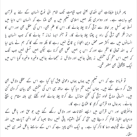
پھر فرمایا وَبَیِّنَاتٍ مِّنَ الْھُدٰی یعنی جب قیامت تک تمام بنی نوع انسان کے لئے یہ قرآن
مجید ہدایت ہے۔ اور دوسری جگہ ہمیں اسلامی تعلیم میں یہ بھی ملتا ہے کہ انسان اس دنیا میں
نسلاً بعد نسلٍ ہر لحاظ سے ترقی کرتا چلا جائے گا۔ اس کا علم بھی، اس کی عقل بھی اور اس کا
انداز فکر بھی ترقی کی راہ پر چلتا چلا جائے گا۔ تو آخر ایسا زمانہ آ جائے گا کہ جب انسان یا
انسانوں میں سے اکثر حصہ محض دین العجائز پر قانع نہیں رہے گا بلکہ وہ کہے گا کہ ہم نے مان لیا
کہ یہ اللہ تعالیٰ کا حکم ہے اور کہ اس پر ہمیں عمل بھی کرنا ہے لیکن ہمیں تسلی نہیں جب تک
کہ ہمیں اس حکم کی حکمتیں نہ بتائی جائیں اور دلائل نہ سمجھائے جائیں وغیرہ وغیرہ گویا اس میں
ایک پیشگوئی بھی مضمر تھی۔
تو فرماتا ہے کہ اس تعلیم میں جہاں جہاں دعویٰ پیش کیا گیا ہے اس کے عقلی دلائل بھی
پیش کر دئیے گئے ہیں۔ جہاں کہیں حکم دیا گیا ہے ساتھ ہی اس کی حکمتیں بھی بیان کر دی گئی
ہیں۔ انسانی دماغ خواہ ترقی کی کتنی منازل طے کرتا چلا جائے خواہ کتنے ہی بلند مقام پر پہنچ
جائے۔ بہرحال وہ قرآن کریم کا محتاج رہے گا۔
وَالْفُرْقَانِ اور اس قرآن میں ایسے نشانات اور دلائل رکھے گئے ہیں جو حق اور باطل کے
درمیان امتیاز قائم کر دیتے ہیں حتیٰ کہ کوئی اشتباہ باقی نہیں رہتا جیسا کہ خود انہی آیات میں اللہ
تعالیٰ نے قبولیت دعا کا ذکر کیا ہے۔ یہ ایک ایسی چیز ہے کہ اس کے سامنے باطل ٹھہر ہی نہیں
سکتا۔