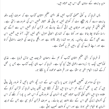
مزید ہدایت کے سامان بھی اس میں موجود ہیں۔
پس فرمایا کہ یہ کوئی معمولی کتاب نہیں بلکہ ایسی عظیم الشان کتاب ہے کہ صرف ایک دفعہ
ہدایت دے کر پھر پیچھے ہٹ کر کھڑی نہیں ہو جاتی بلکہ ہمیشہ تمہیں اس کی ضرورت رہتی ہے۔
جتنی جتنی تم ایمان اور عرفان میں ترقی کرتے جاتے ہو۔ قرآن کریم تمہیں اس سے آگے ہی
راستہ دکھاتا چلا جاتا ہے اور کہتا ہے کہ تمہاری انتہائی منزل ابھی نہیں آئی۔ آئو میں تمہیں اس
سے بھی آگے لے جائوں۔ پھر وہ تمہارا ہاتھ پکڑتا ہے اور اگلی ہدایات کی طرف راہنمائی کرتا
ہے اور اپنے قرب کی نئی راہیں تم پر کھولتا ہے۔
تو فرمایا کہ اتنی عظیم الشان کتاب کو ہم نے رمضان شریف میں نازل فرمایا ہے۔ ھُدًی
لِّلنَّاسِمیں ایک بڑا زبردست دعویٰ پیش کیا گیا ہے۔ فرمایا کہ اب یہی ایک کتاب ہے جس پر عمل
کرکے تمہارا انجام بخیر ہو سکتا ہے اور تم جنت موعودہ کو پا سکتے ہو۔
دنیا کی دوسری تعلیمیں فلسفیانہ ہوں یا مذہبی، ان کے اندر کچھ ایسی باتیں تو ضرور پائی جاتی
ہیں کہ جن پر عمل کرکے ہم اس دنیا میں ترقی کر سکتے ہیں لیکن یہاں فرمایا کہ قرآن کریم کے
علاوہ دنیا میں ایسی کوئی کتاب موجود نہیں جو انسان کی ضرورتوں کو اس طور پر پورا کر سکے کہ اس
کی اُخروی زندگی بھی اس کے لئے جنت بن جائے۔ یہ صرف قرآن کریم ہی ہے جس کے ذریعہ
انسان کا انجام بخیر ہوتا ہے اور اس کو جنت نصیب ہوتی ہے۔