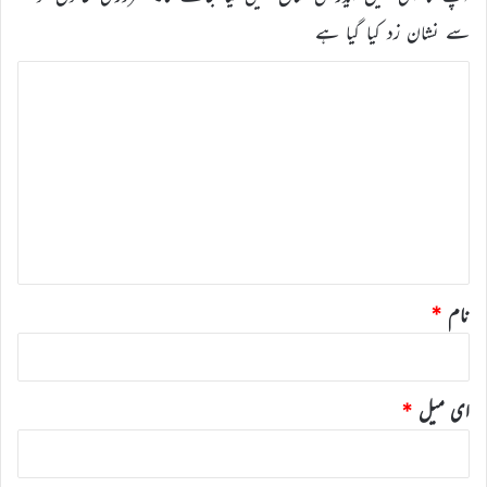
سے نشان زد کیا گیا ہے
ت
ب
ص
ر
ہ
*
نام
*
ای میل
*