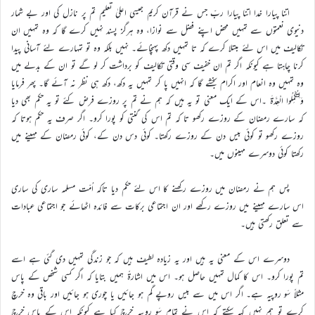
اتنا پیارا خدا اتنا پیارا ربّ جس نے قرآن کریم جیسی اعلیٰ تعلیم تم پر نازل کی اور بے شمار
دنیوی نعمتوں سے تمہیں محض اپنے فضل سے نوازا، وہ ہرگز پسند نہیں کرے گا کہ وہ تمہیں ان
تکالیف میں اس لئے مبتلا کرے کہ تا تمہیں دکھ پہنچائے۔ نہیں بلکہ وہ تو تمہارے لئے آسانی پیدا
کرنا چاہتا ہے کیونکہ اگر تم ان خفیف سی وقتی تکالیف کو برداشت کر لو گے تو ان کے بدلے میں
وہ تمہیں وہ انعام اور اکرام بخشے گا کہ انہیں پا کر تمہیں یہ دکھ، دکھ ہی نظر نہ آئے گا۔ پھر فرمایا
وَلِتُکْمِلُوا الْعِدَّۃَ ۔اس کے ایک معنی تو یہ ہیں کہ ہم نے تم پر روزے فرض کئے تو یہ حکم بھی دیا
کہ سارے رمضان کے روزے رکھو تا کہ تم اس کی گنتی کو پورا کرو۔ اگر صرف یہ حکم ہوتا کہ
روزے رکھو تو کوئی بیس دن کے روزے رکھتا۔ کوئی دس دن کے، کوئی رمضان کے مہینے میں
رکھتا کوئی دوسرے مہینوں میں۔
پس ہم نے رمضان میں روزے رکھنے کا اس لئے حکم دیا تاکہ اُمّت مسلمہ ساری کی ساری
اس سارے مہینے میں روزے رکھے اور ان اجتماعی برکات سے فائدہ اٹھائے جو اجتماعی عبادات
سے تعلق رکھتی ہیں۔
دوسرے اس کے معنی یہ ہیں اور یہ زیادہ لطیف ہیں کہ جو زندگی تمہیں دی گئی ہے اسے
تم پورا کرو۔ اس کا کمال تمہیں حاصل ہو۔ اس میں اشارۃً ہمیں بتایا کہ اگر کسی شخص کے پاس
مثلاً سَو روپیہ ہے۔ اگر اس میں سے بیس روپے گم ہو جائیں یا چوری ہو جائیں اور باقی وہ خرچ
کرے تو ہم نہیں کہہ سکتے کہ اس نے تمام سَو روپیہ خرچ کیا ہے کیونکہ اس کے پاس خرچ