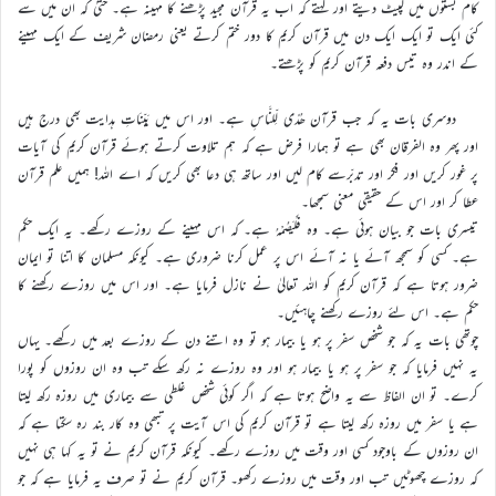
کام بستوں میں لپیٹ دیتے اور کہتے کہ اب یہ قرآن مجید پڑھنے کا مہینہ ہے۔ حتیٰ کہ ان میں سے
کئی ایک تو ایک ایک دن میں قرآن کریم کا دور ختم کرتے یعنی رمضان شریف کے ایک مہینے
کے اندر وہ تیس دفعہ قرآن کریم کو پڑھتے۔
دوسری بات یہ کہ جب قرآن ھُدًی لِّلنَّاسِ ہے۔ اور اس میں بَیِّنَاتِ ہدایت بھی درج ہیں
اور پھر وہ الفرقان بھی ہے تو ہمارا فرض ہے کہ ہم تلاوت کرتے ہوئے قرآن کریم کی آیات
پر غور کریں اور فکر اور تدبّرسے کام لیں اور ساتھ ہی دعا بھی کریں کہ اے اللہ! ہمیں علم قرآن
عطا کر اور اس کے حقیقی معنی سمجھا۔
تیسری بات جو بیان ہوئی ہے۔ وہ فَلْیَصُمْہُ ہے۔ کہ اس مہینے کے روزے رکھے۔ یہ ایک حکم
ہے۔ کسی کو سمجھ آئے یا نہ آئے اس پر عمل کرنا ضروری ہے۔ کیونکہ مسلمان کا اتنا تو ایمان
ضرور ہوتا ہے کہ قرآن کریم کو اللہ تعالیٰ نے نازل فرمایا ہے۔ اور اس میں روزے رکھنے کا
حکم ہے۔ اس لئے روزے رکھنے چاہئیں۔
چوتھی بات یہ کہ جو شخص سفر پر ہو یا بیمار ہو تو وہ اتنے دن کے روزے بعد میں رکھے۔ یہاں
یہ نہیں فرمایا کہ جو سفر پر ہو یا بیمار ہو اور وہ روزے نہ رکھ سکے تب وہ ان روزوں کو پورا
کرے۔ تو ان الفاظ سے یہ واضح ہوتا ہے کہ اگر کوئی شخص غلطی سے بیماری میں روزہ رکھ لیتا
ہے یا سفر میں روزہ رکھ لیتا ہے تو قرآن کریم کی اس آیت پر تبھی وہ کار بند رہ سکتا ہے کہ
ان روزوں کے باوجود کسی اور وقت میں روزے رکھے۔ کیونکہ قرآن کریم نے تو یہ کہا ہی نہیں
کہ روزے چھوٹیں تب اور وقت میں روزے رکھو۔ قرآن کریم نے تو صرف یہ فرمایا ہے کہ جو