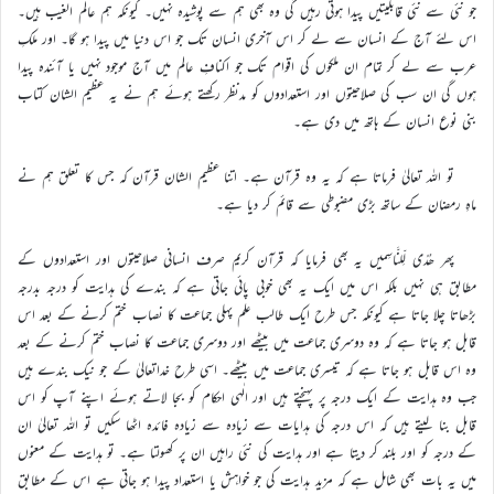
جو نئی سے نئی قابلیتیں پیدا ہوتی رہیں گی وہ بھی ہم سے پوشیدہ نہیں۔ کیونکہ ہم عالم الغیب ہیں۔
اس لئے آج کے انسان سے لے کر اس آخری انسان تک جو اس دنیا میں پیدا ہو گا۔ اور ملکِ
عرب سے لے کر تمام ان ملکوں کی اقوام تک جو اکنافِ عالم میں آج موجود نہیں یا آئندہ پیدا
ہوں گی ان سب کی صلاحیتوں اور استعدادوں کو مدنظر رکھتے ہوئے ہم نے یہ عظیم الشان کتاب
بنی نوع انسان کے ہاتھ میں دی ہے۔
تو اللہ تعالیٰ فرماتا ہے کہ یہ وہ قرآن ہے۔ اتنا عظیم الشان قرآن کہ جس کا تعلق ہم نے
ماہِ رمضان کے ساتھ بڑی مضبوطی سے قائم کر دیا ہے۔
پھر ھُدًی لِّلنَّاسِمیں یہ بھی فرمایا کہ قرآن کریم صرف انسانی صلاحیتوں اور استعدادوں کے
مطابق ہی نہیں بلکہ اس میں ایک یہ بھی خوبی پائی جاتی ہے کہ بندے کی ہدایت کو درجہ بدرجہ
بڑھاتا چلا جاتا ہے کیونکہ جس طرح ایک طالب علم پہلی جماعت کا نصاب ختم کرنے کے بعد اس
قابل ہو جاتا ہے کہ وہ دوسری جماعت میں بیٹھے اور دوسری جماعت کا نصاب ختم کرنے کے بعد
وہ اس قابل ہو جاتا ہے کہ تیسری جماعت میں بیٹھے۔ اسی طرح خداتعالیٰ کے جو نیک بندے ہیں
جب وہ ہدایت کے ایک درجہ پر پہنچتے ہیں اور الٰہی احکام کو بجا لاتے ہوئے اپنے آپ کو اس
قابل بنا لیتے ہیں کہ اس درجہ کی ہدایات سے زیادہ سے زیادہ فائدہ اٹھا سکیں تو اللہ تعالیٰ ان
کے درجہ کو اور بلند کر دیتا ہے اور ہدایت کی نئی راہیں ان پر کھولتا ہے۔ تو ہدایت کے معنوں
میں یہ بات بھی شامل ہے کہ مزید ہدایت کی جو خواہش یا استعداد پیدا ہو جاتی ہے اس کے مطابق