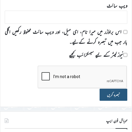
ویب‌ سائٹ
اس براؤزر میں میرا نام، ای میل، اور ویب سائٹ محفوظ رکھیں اگلی
بار جب میں تبصرہ کرنے کےلیے۔
نیوز لیٹر کے لیے سبسکرائب کیجیے
موبائل فون ایپ