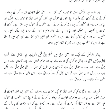
پھر لغت میں تَرَمَّضَ الصَّیْدَ کا محاورہ بھی لکھا ہے۔ یعنی جنونی شکاری شدت گرما کی پرواہ نہ
کرتے ہوئے گرمی کے وقت اپنے شکار کی تلاش میں نکلا۔ گویا اللہ تعالیٰ کا مومن بندہ بھوک اور
پیاس اور دوسری سختیوں کی پرواہ نہ کرتے ہوئے اپنے مطلوب کی تلاش میں نکلتا ہے۔ گرمی کی
شدت یا تکلیف، یا بھوک اور پیاس، یا بے خوابی وغیرہ اس کے راستہ میں روک نہیں بن
سکتیں۔ اور وہ جو کچھ تلاش کرتا ہے اس کا مفہوم بھی ہمیں اسی لفظ سے ہی سمجھ میں آ سکتا
ہے کہ اس کا مطلوب ہرن اور تیتر کا شکار نہیں ہوتا۔
چنانچہ الرَّمْضُ کے ایک اور معنی عربی میں اَلْمَطَرُ یَاْتِیْ قَبْلَ الْخَرِیْفِ فَیَجِدُ الْاَرْضَ حَارَّۃً مُحْتَرِقَۃً
(اقرب)ہیں یعنی وہ بارش جو گرمی کی شدت کے بعد اور موسم خزاں سے پہلے آسمان سے نازل
ہوتی ہے۔ اور جب وہ نازل ہوتی ہے تو زمین پوری طرح تپی ہوئی اور جلی ہوئی ہوتی ہے لیکن
جب وہ بارش نازل ہوتی ہے تو اس تپش کو دور کر دیتی ہے۔ اس جلن کو مٹا دیتی ہے اور
سکون کے حالات پیدا کر دیتی ہے۔
تو یہاں سے واضح ہو گیا کہ اللہ تعالیٰ کا ایک مومن بندہ رمضان کے مہینے میں جنونی شکاری کی
طرح بھوک اور پیاس اور دوسری تکالیف کی پرواہ نہ کرتے ہوئے اپنے جس مطلوب کی تلاش
میں نکلتا ہے وہ اللہ تعالیٰ کی رحمت کی بارش ہے۔ وہ سمجھتا ہے کہ اس رحمت کی بارش کے