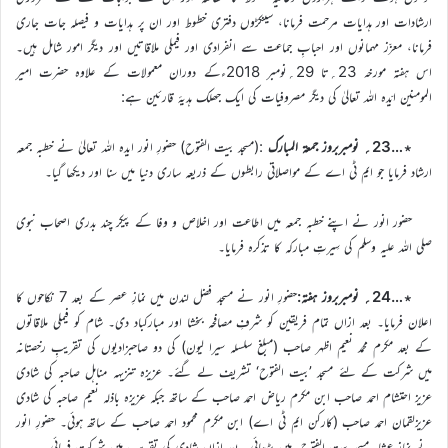
ارشادات اور ہدایات مرحمت فرمانا، سینکڑوں دفتری خطوط اور ان پر ہدایات و فیصلہ جات جاری
فرمانا، معزّز مہمانوں اور احبابِ جماعت سے انفرادی اور فیملی ملاقاتیں اور دیگر امور شامل ہیں۔
اس ہفتہ مورخہ 23؍تا 29؍نومبر 2018ءکے دوران معمولات کے علاوہ حضرت امیر
المومنین ایّدہ اللہ تعالیٰ کی دیگر مصروفیات کی ایک جھلک ہدیۂ قارئین ہے:
٭…23؍ نومبربروز جمعۃ المبارک
:(مسجد بیت الفتوح) حضورِ انور ایدہ اللہ تعالیٰ نے خطبہ جمعہ
ارشاد فرمایا جو ایم ٹی اے کے مواصلاتی رابطوں کے ذریعہ ساری دنیا میں سنا اور دیکھا گیا۔
حضور انور نے اپنے خطبہ جمعہ میں اطاعت اور اخلاص و وفا کے پیکر چند بدری اصحاب نبوی
صلی اللہ علیہ وسلم کی سِیرتِ مبارکہ کا تذکرہ فرمایا۔
٭…24؍ نومبربروز ہفتہ:
حضورِ انور نے مسجد فضل لندن میں نمازِ عصر کے بعد 7 نکاحوں کا
اعلان فرمایا۔ بعد ازاں تمام فریقین کو شرفِ مصافحہ بخشا اور مبارکباد دی۔ شام کو فیملی ملاقاتوں
کے بعد مکرم محمد نعیم اظہر صاحب (مبلغ سلسلہ سیرا لیون) کی دو صاحبزادیوں کی تقریبِ رخصتانہ
میں شرکت کے لئے مسجد ’بیت الفتوح‘ تشریف لے گئے۔ عزیزہ تنزیہہ مناہل صاحبہ کی شادی
عزیز احتشام احمد صاحب ابن مکرم ریاض احمد صاحب کے ساتھ جبکہ عزیزہ باذلہ نعیم صاحبہ کی شادی
عزیزلقمان احمد صاحب (کارکن ایم ٹی اے) ابن مکرم محمود احمد صاحب کے ساتھ ہوئی۔ حضورِ انور
نے نمازِ عشاء مسجد بیت الفتوح میں پڑھائی۔ بعد ازاں شادی کی تقریب میں شرکت فرمائی۔