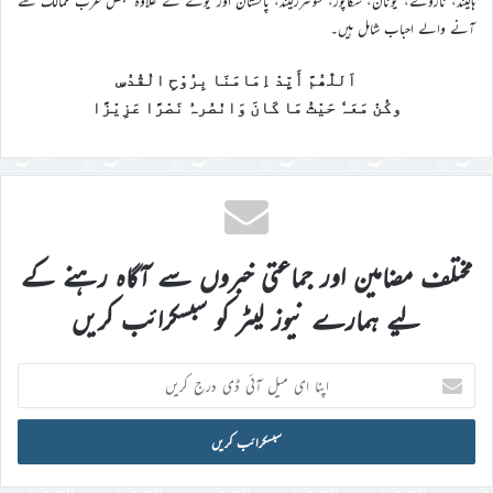
ہالینڈ، ناروے، یونان، سنگاپور، سوئٹرزلینڈ، پاکستان اور یوکے کے علاوہ بعض عرب ممالک سے
آنے والے احباب شامل ہیں۔
اَللّٰھُمَّ أَیِّدْ اِمَامَنَا بِرُوْحِ الْقُدُسِ
وکُنْ مَعَہٗ حَیْثُ مَا کَانَ وَانْصُرہُ نَصْرًا عَزِیْزًا
مختلف مضامین اور جماعتی خبروں سے آگاہ رہنے کے
لیے ہمارے نیوز لیٹر کو سبسکرائب کریں
اپنا
ای
میل
آئی
ڈی
درج