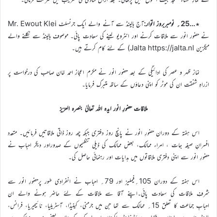
٭…25؍ نومبربروز اتوار:
آج ہالینڈ سے آنے والے ایک جرنسلٹ Mr. Ewout Klei
نے حضور انور سے ملاقات کرنے اور انٹرویو لینے کی سعادت پائی۔ موصوف ہالینڈ سے نکلنے والے
میگزین Jalta https://jalta.nl) کے لئے کام کرتے ہیں۔
نماز ظہر و عصر کی ادائیگی کے بعد حضور انور نے مکرم اعجاز احمد خان صاحب کی درخواست پر
ازراہِ شفقت ان کی موٹر کو اپنی دعاؤں کے ساتھ متبرک فرمایا۔
ملاقات حضورِ انور ایدہ اللہ تعالیٰ بنصرہ العزیز
اس ہفتہ کے دوران حضورِ انور نے پانچ روز دفتری جبکہ چھ روز ذاتی ملاقاتیں فرمائیں۔ متعدد
افسرانِ صیغہ جات ، امراء ممالک، بعض ممالک کی ذیلی تنظیموں کے صدوراور دیگر احباب نے
حضورِ انور سے اپنی دفتری ملاقاتوں میں ہدایات اور رہنمائی حاصل کی۔
اس ہفتہ کے دوران 105؍فیملیز اور 79؍ احباب نے انفرادی طور پرحضورِ انور سے
شرفِ ملاقات کی سعادت پائی۔اپنے آقا سے ملاقات کے لئے حاضر ہونے والے ان
احبابِ جماعت کا تعلق 15؍ ممالک سے تھا جن میں جرمنی، کینیڈا، آسٹریلیا، نائیجیریا، فرانس،