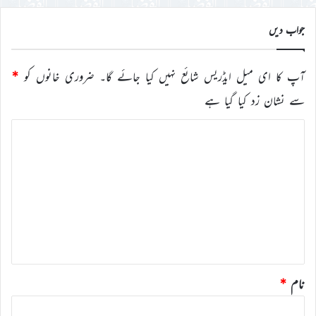
کریں
جواب دیں
آپ کا ای میل ایڈریس شائع نہیں کیا جائے گا۔
ضروری خانوں کو
*
سے نشان زد کیا گیا ہے
ت
ب
ص
ر
ہ
*
نام
*