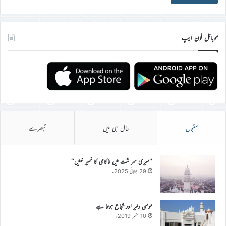
موبائل فون ایپ
مقبول
حال ہی میں
تبصرے
’’میری سر شت میں ناکامی کا خمیر نہیں‘‘
29 جولائی 2025ء
مومن دلیر اور شجاع ہوتا ہے
10 ستمبر 2019ء