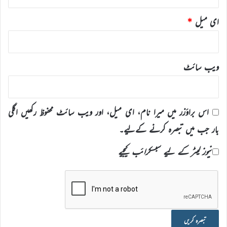
ای میل
*
ویب‌ سائٹ
اس براؤزر میں میرا نام، ای میل، اور ویب سائٹ محفوظ رکھیں اگلی
بار جب میں تبصرہ کرنے کےلیے۔
نیوز لیٹر کے لیے سبسکرائب کیجیے