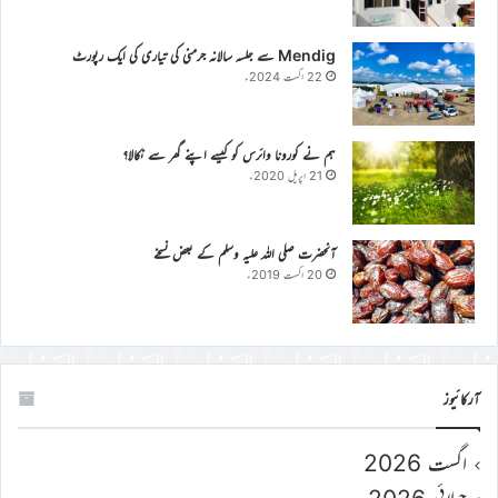
Mendig سے جلسہ سالانہ جرمنی کی تیاری کی ایک رپورٹ
22 اگست 2024ء
ہم نے کورونا وائرس کو کیسے اپنے گھر سے نکالا؟
21 اپریل 2020ء
آنحضرت صلی اللہ علیہ وسلم کے بعض نسخے
20 اگست 2019ء
آرکائیوز
اگست 2026