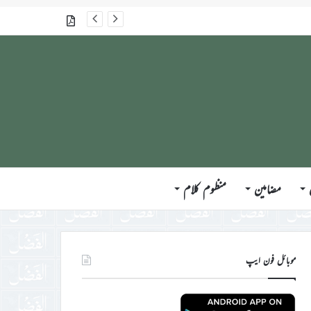
جلسہ سالانہ برطانیہ ۲۰۲۶ء کے موقع پر حضورِ انور ایّدہ الله تعالیٰ بنصرہ العزیز کی مختلف ممالک کے وفود، مہمانان ، نَو مبائعین اور نمائندگان سے ملاقاتوں اور بصیرت افروز راہنمائی کا مختصر اجمالی خاکہ
گذشتہ شمارے
مضامین
منظوم کلام
موبائل فون ایپ