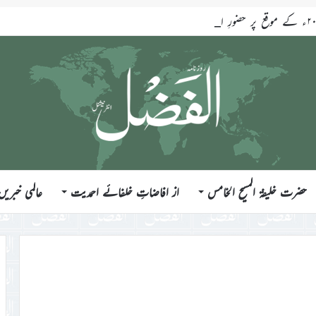
حضرت خلیفۃ المسیح الخامس
از افاضاتِ خلفائے احمدیت
عالمی خبریں