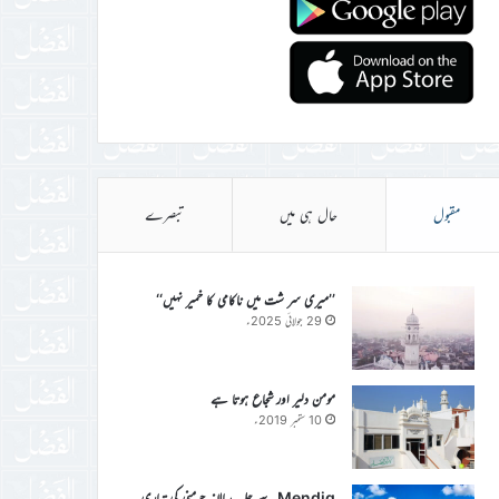
مقبول
حال ہی میں
تبصرے
’’میری سر شت میں ناکامی کا خمیر نہیں‘‘
29 جولائی 2025ء
مومن دلیر اور شجاع ہوتا ہے
10 ستمبر 2019ء
Mendig سے جلسہ سالانہ جرمنی کی تیاری