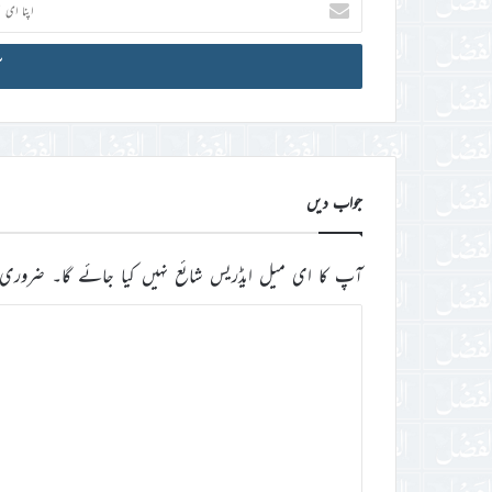
ای
میل
آئی
ڈی
درج
کریں
جواب دیں
آپ کا ای میل ایڈریس شائع نہیں کیا جائے گا۔
ضروری 
ت
ب
ص
ر
ہ
*