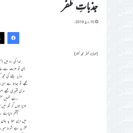
جذباتِ ظفؔر
15 مارچ 2019ء
ook
(مولانا ظفر محمد ظفرؔ)
خدا کی رَہ میں ذل
یہی تو عزت ہے عاش
وزیر بننے کی مجھ ک
مجھے تو بھاتا ہے می
مِری فقیری مجھے ام
رہے تمہیں منعم
عزیز ہوں گر نگہ میں 
بچشمِ دنیائے ب
مَیں دینِ احمدؐ پہ جا
مگر یہ ہے شرط میرے 