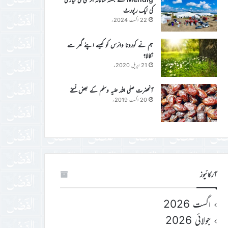
کی ایک رپورٹ
22 اگست 2024ء
ہم نے کورونا وائرس کو کیسے اپنے گھر سے
نکالا؟
21 اپریل 2020ء
آنحضرت صلی اللہ علیہ وسلم کے بعض نسخے
20 اگست 2019ء
آرکائیوز
اگست 2026
جولائی 2026