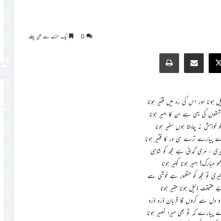
0
ایک منٹ سے بھی پہلے
Print
Share via Email
Faceb
X
یل ہونا اور اس کی رَہ میں فقیر ہونا
قوں کی یہی ہے ان کا امیر ہونا
و خواہش نہ چاہتا ہوں سفیر ہونا
رے پیارے ترے ہی در کا فقیر ہونا
یری ، مِری گدائی ہے مجھ کو شاہی
و مبارک! امیر ہونا کبیر ہونا
تیری تو مجھ کو منظور ہے خوشی سے
ے حقیقت ذلیل ہونا حقیر ہونا
ن و دل سے کروں گا قربان ذرّہ ذرّہ
پیارے کہ تو بھی میرا نصیر ہونا