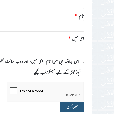
نام
*
ای میل
*
اس براؤزر میں میرا نام، ای میل، اور ویب سائٹ محف
نیوز لیٹر کے لیے سبسکرائب کیجیے