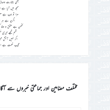
کبھی بشارت وصال 
سمجھ میں آیا ہے ا
مزا تو جب ہے حضورِ
اگرچہ ہے ہر طر
کٹھن ہے عشق و وفا ک
قسم تجھے تیری حُ
اگر نہیں آتشِ م
عجیب نعمت ہے اس ج
مختلف مضامین اور جماعتی خبروں سے آگ
اپنا