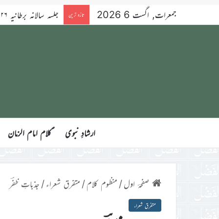
جمعرات, اگست 6 2026
تازہ ترین
ارشادِ نبوی
ؑکلام امام الزمان
صفحۂ اول
/
منظوم کلام
/
متفرق شعراء
/
جذباتِ ظفؔر
متفرق شعراء