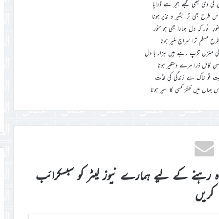
کی دی کبھی مجھے ہجر سے ڈرایا
س طرح بھی ترا بشیر و نذیر ہونا
 انور کہ دل ہمارا بھی ہو منوّر
ح مسلّم تِرا سراجِ منیر ہونا
ی منزل تڑپ رہے ہیں ہزار ہا دل
سنِ کامل ذرا مرے دستگیر ہونا
حبت تو خاک ہے زندگی کی لذّت
ہاں میں ظفرؔ کسی کا اسیر ہونا
اہ رہنے کے لیے ہمارے نیوز لیٹر کو سبسکرائب
کریں