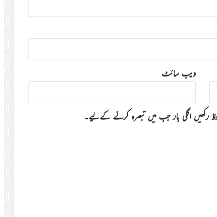
ویب‌ سائٹ
وظ رکھیں اگلی بار جب میں تبصرہ کرنے کےلیے۔