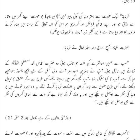
والا ہوں۔’’
فرمایا:‘‘ نیک عورت سے بہتر دنیا کی کوئی چیز نہیں’’(ابن ماجہ) جو عورت اپنے گھر میں وقار
سے رہتی ہو اور اپنے خانگی فرائض ادا کر رہی ہو اس کو اللہ تعالیٰ کے راستہ میں جہاد کرنے
والوں کا اجر دیا جاتا ہے (ابن کثیر زیر آیت و قرن فی بیوتکن)
حضرت خلیفۃ المسیح الرابع رحمہ اللہ تعالیٰ نے فرمایا:
‘‘سب سے حسین معاشرے کی جنت جو نازل ہوئی وہ حضرت اقدس محمد مصطفیٰ ﷺ کے
زمانے میں نازل ہوئی۔آپؐ نے بہترین اسوہ ہر آنے والی نسل کے لیے پیچھے چھوڑا۔خواتین
مبارکہ سے آپ کا کیا سلوک تھا ،آپ کیسے گھر میں رہتے تھے،کس طرح ان کے حقوق کا خیال
رکھتے تھے، کس طرح حقوق سے بڑھ کر ان پر التفات فرمایا کرتے تھے یہ وہ زندہ نمونے ہیں جو
دنیا کی نظر سے اوجھل ہو چکے ہیں اور یہ دیکھ کر دکھ ہوتا ہے کہ بہت سے احمدی گھروں کی نظر
سے بھی اوجھل ہو چکے ہیں۔’’
(اوڑھنی والیوں کے لیے پھول جلد 2 صفحہ 21 )
آنحضرت ﷺ کی عائلی زندگی میں سے الفت و مودت کے چندپاکیزہ اور خوبصورت نمونے