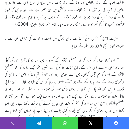
خلافتِ احمدیہ کے ساتھ اخلاص اور وفا کے ساتھ چمٹ جائیں ۔پوری طرح اس سے وابستہ ہو
جائیں کہ آپ کی ہر ترقی کا راز خلافت سے وابستگی میں ہی مضمر ہےایسے بن جائیں کہ خلیفۂ
وقت کی رضا آپ کی رضا ہو جائے۔خلیفہ ٔوقت کے قدموں پر آپ کا قدم اور خلیفۂ وقت کی
خوشنودی آپ کا مطمح نظر ہو جائے۔’’(ماہنامہ خالد سیدنا طاہر نمبر مارچ ،اپریل 2004ء)
حضرات !آج سسکتی ہوئی انسانیت عائلی زندگی میں الفت و مودت کی تلاش میں ہے ۔
حضرت خلیفۃ المسیح الرابع رحمہ اللہ نے فرمایا:
‘‘ پس آج احمدی گھرانوں کو محمد مصطفیٰ ﷺ کے گھروں جیسا بننا ہو گا۔آج امن کی کوئی
اور راہ نہیں سوائے اس راہ کے۔آج نجات کا کوئی راستہ نہیں مگر ایک راستہ کہ محمد مصطفیٰ
ﷺ کے اسوہ کو ہم قبول کرلیں۔پس اے احمدی مردو اور عورتو! تم دنیا کو امن اور آشتی کی
خوشخبری دینے کے لیے پیدا کیے گئے ہو۔آگے بڑھو اور دنیا کو اس کی طرف بلاؤ… ا ٓج مغربی
قوموں کا امن بھی اٹھ چکا ہے آج نہ روس عائلی جنت کی ضمانت دے سکتا ہے اور نہ امریکہ
عائلی جنت کی ضمانت دے سکتا ہے ایک ہی ہے اور وہ صرف ایک ہی ہے یعنی میرا آقا محمد
مصطفیٰﷺ جو آج اس معاشرہ کی جہنم کو جنت میں تبدیل کرنے کی طاقت رکھتا ہے۔ میں امید
رکھتا ہوں کہ ہر احمدی کو اگر جان بھی نچھاور کرنی پڑے اور اپنا سب کچھ قربان بھی کرنا پڑے
تب بھی وہ حضرت محمد مصطفیٰ ﷺ کے جاری کردہ معاشرہ کو دوبارہ جاری کرنے کے لیے اس
قربانی سے دریغ نہیں کرے لگا۔ اللہ کرے ایسا ہی ہو۔‘‘ (خطاب جلسہ سالانہ مستورات ربوہ 27
Viber
Telegram
WhatsApp
X
Faceboo