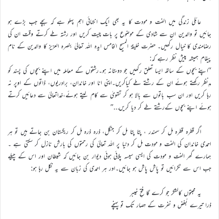
عائلی زندگی میں الفت و مودت کا یہ بھی ایک انتہائی اہم پہلو ہے کہ بچے جب بڑے ہو
جائیں تو والدین ان سے شادی کے موضوع پر بات چیت کریں اور رشتہ طے کرتے وقت ان کی
رضامندی کا خیال رکھیں۔ حضرت خلیفۃ المسیح الخامس ایدہ اللہ تعالیٰ بنصرہ العزیز کا والدین کے نام
پیغام ہمیشہ پیشِ نظر رہے کہ:
‘‘اپنے بچوں کے ساتھ ایسا تعلق رکھیں جو دوستانہ ہو۔رشتوں کے معاملہ میں اپنے بچوں کی پسند کو
مدِنظر رکھتے ہوئے ان کے رشتے طے کیاکریں۔اپنی انا اور خاندان، برادریوں، ذاتوں کے اوپر نہ
رہا کریں اور ان سب باتوں سے بالا ہو کر تقویٰ سے کام لیتے ہوئے،خداتعالیٰ سے دعائیں کرتے
ہوئے اپنے بچوں کےرشتے طے کر دیا کریں…’’
اگر قطرہ قطرہ مل کر سمندر ، پتا پتا مل کر جنگل، ذرہ ذرہ مل کر ریگستان بن جاتے ہیں تو ہر
احمدی خاندان کی الفت و مودت مل کر دنیا پر اللہ تعالیٰ کی رحمتوں کی بارش نازل کر سکتی ہے ۔
ہمارے گھر الفت و مودت کی ایسی سیسہ پلائی ہوئی دیوار بن جائیں کہ شیطان اور اس کے چیلے
جب اس سے ٹکرائیں تو پاش پاش ہو جائیں۔اور ہر احمدی کی زبان سے یہ نکل رہا ہو:
یہ محبتوں کالشکر جو کرے گا فتحِ خیبر
ذرا تیرے بُغض و نفرت کے حِصار تک تو پہنچے