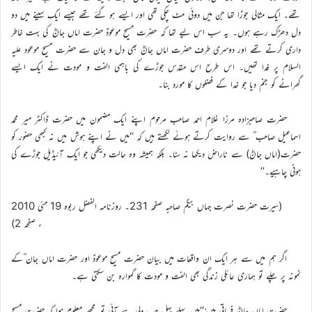
تھے۔ ایک مثالی جوڑا تھا جن میں دوئی مٹ چکی تھی اور ایسے ہو گئے تھے جیسے ایک سینے میں دو
دل دھڑک رہے ہوں۔ یہ سب اس لیے تھا کہ حضرت مسیح موعودؑ حضرت اماں جانؓ کی بہت خاطر
داری کرتے تھے اور دوسری طرف حضرت اماں جانؓ بھی دل و جان سے حضرت مسیح موعود علیہ
السلام پر فدا تھیں۔ اس طرح اس مقدس جوڑے کی باہمی الفت و مودت نے ایک ایسے
گھرانے کو جنم دیا جو خدا کے فضلوں کا مورد بنا۔
حضرت صاحبزادہ مرزا غلام احمد صاحب مرحوم اپنے ایک مضمون میں حضرت ڈاکٹر میر محمد
اسماعیل صاحب ؓ سے روایت کرتے ہوئے لکھتے ہیں کہ ‘‘میں نے اپنے ہوش میں نہ کبھی حضور کو
حضرت(اماں جانؓ) سے ناراض دیکھا نہ سنا۔ بلکہ ہمیشہ وہ حالت دیکھی جو ایک آئیڈیل جوڑے کی
ہونی چاہیے۔’’
(سیرت حضرت نصرت جہاں بیگم صاحبہ صفحہ 231۔ روزنامہ الفضل ربوہ 19 مئی 2010
ء صفحہ 2)
اگر ہم میں سے ہر ایک ان واقعات میں بیان حضرت مسیح موعودؑ اور حضرت اماں جان ؓکے
نمونہ پر چلے تو ہماری عائلی زندگی بھی الفت و مودت کا گہوارہ بن سکتی ہے۔
حضرت اماں جانؓ فرماتی ہیں:‘‘میں پہلے پہل جب دلی سے آئی تو مجھے معلوم ہوا کہ حضرت مسیح