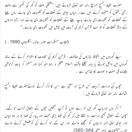
حضرت خلیفۃ المسیح الرابع رحمہ اللہ تعالیٰ فرماتے ہیں: ‘‘حقیقی جنت تو گھر کی تعمیر ہے۔جنت
رحمی رشتوں کو مضبوط کرنے میں ہے… میاں بیوی کے تعلقات کو تقویت دی جائے، ماں بیٹے
کے تعلقات کو تقویت دی جائے،باپ بیٹے کے تعلقات کو تقویت دی جائے اور رشتہ داروں
کے دیگر تعلقات کو جو سب قرآن کریم کی آیت میں شامل ہیں تقویت دی جائے۔’’
(خطاب مستورات جلسہ سالانہ انگلستان 1990 ء )
اپنے گھروں میں پنجوقتہ نمازوں کی حفاظت ، قرآنِ کریم کی تلاوت کا التزام کرنے کے ساتھ
گھروں میں داخل ہوتے یا باہر نکلتے وقت السلام علیکم و رحمۃ اللہ کہنا اور مسکرا کر بات کرنابھی
یقیناًعائلی الفت و مودت کا ضامن ہے ۔
بچوں کی درست تربیت کس طرح ہو سکتی ہے اس کا ذکر کرتے ہوئےحضرت خلیفۃ المسیح
الثالث رحمہ اللہ تعالیٰ فرماتے ہیں :
‘‘ اگر ماں اورباپ گھر میں لڑ رہے ہوں تو آپ سمجھیں بچوں کے اخلاق خراب ہو گئے۔
بچوں کے اخلاق تبھی درست رہ سکتے ہیں کہ گھر کی فضا بڑی محبت اور پیار کی فضا ہو ہر دو میاں
اور بیوی اپنی ذمہ داریوں کو سمجھنے والے اور ان کے ادا کرنے کی کوشش کرنے والے
ہوں۔’’(خطبات ناصر صفحہ 364-365)