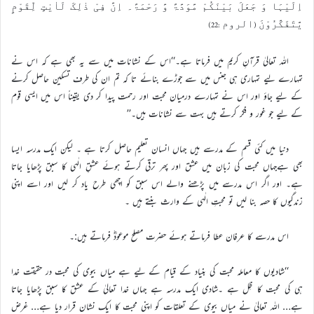
اِلَیْہَا وَ جَعَلَ بَیْنَکُمْ مَّوَدَّۃً وَّ رَحْمَۃً۔ اِنَّ فِیْ ذٰلِکَ لَاٰیٰتٍ لِّقَوْمٍ
یَّتَفَکَّرُوْنَ (الروم :22)
اللہ تعالیٰ قرآنِ کریم میں فرماتا ہے۔‘‘اس کے نشانات میں سے یہ بھی ہے کہ اس نے
تمہارے لیے تمہاری ہی جنس میں سے جوڑے بنائے تا کہ تم ان کی طرف تسکین حاصل کرنے
کے لیے جاؤ اور اس نے تمہارے درمیان محبت اور رحمت پیدا کر دی یقیناً اس میں ایسی قوم
کے لیے جو غور و فکر کرتے ہیں بہت سے نشانات ہیں۔’’
دنیا میں کئی قسم کے مدرسے ہیں جہاں انسان تعلیم حاصل کرتا ہے ۔ لیکن ایک مدرسہ ایسا
بھی ہےجہاں محبت کی زبان میں عشق اور پھر ترقی کرتے ہوئے عشقِ الٰہی کا سبق پڑھایا جاتا
ہے۔ اور اگر اس مدرسے میں پڑھنے والے اس سبق کو اچھی طرح یاد کر لیں اور اسے اپنی
زندگیوں کا حصہ بنا لیں تو محبتِ الٰہی کے وارث بنتے ہیں ۔
اس مدرسے کا عرفان عطا فرماتے ہوئے حضرت مصلح موعودؓ فرماتے ہیں:۔
‘‘شادیوں کا معاملہ محبت کی بنیاد کے قیام کے لیے ہے میاں بیوی کی محبت در حقیقت خدا
ہی کی محبت کا ظِل ہے ۔شادی ایک مدرسہ ہے جہاں خدا تعالیٰ کے عشق کا سبق پڑھایا جاتا
ہے… اللہ تعالیٰ نے میاں بیوی کے تعلقات کو اپنی محبت کا ایک نشان قرار دیا ہے… غرض