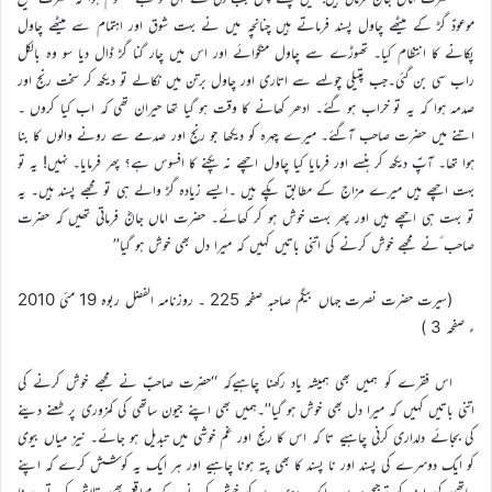
موعودؑ گڑ کے میٹھے چاول پسند فرماتے ہیں چنانچہ میں نے بہت شوق اور اہتمام سے میٹھے چاول
پکانے کا انتظام کیا۔ تھوڑے سے چاول منگوائے اور اس میں چار گنا گڑ ڈال دیا سو وہ بالکل
راب سی بن گئی۔جب پتیلی چولہے سے اتاری اور چاول برتن میں نکالے تو دیکھ کر سخت رنج اور
صدمہ ہوا کہ یہ تو خراب ہو گئے۔ ادھر کھانے کا وقت ہو گیا تھا حیران تھی کہ اب کیا کروں ۔
اتنے میں حضرت صاحب آگئے۔ میرے چہرہ کو دیکھا جو رنج اور صدمے سے رونے والوں کا بنا
ہوا تھا۔ آپؑ دیکھ کر ہنسے اور فرمایا کیا چاول اچھے نہ پکنے کا افسوس ہے؟ پھر فرمایا۔ نہیں! یہ تو
بہت اچھے ہیں میرے مزاج کے مطابق پکے ہیں ۔ایسے زیادہ گڑ والے ہی تو مجھے پسند ہیں۔ یہ
تو بہت ہی اچھے ہیں اور پھر بہت خوش ہو کر کھائے۔ حضرت اماں جانؓ فرماتی تھیں کہ حضرت
صاحب ؑنے مجھے خوش کرنے کی اتنی باتیں کہیں کہ میرا دل بھی خوش ہو گیا’’
(سیرت حضرت نصرت جہاں بیگم صاحبہ صفحہ 225 ۔ روزنامہ الفضل ربوہ 19 مئی 2010
ء صفحہ 3 )
اس فقرے کو ہمیں بھی ہمیشہ یاد رکھنا چاہیےکہ ‘‘حضرت صاحبؑ نے مجھے خوش کرنے کی
اتنی باتیں کہیں کہ میرا دل بھی خوش ہو گیا’’۔ہمیں بھی اپنے جیون ساتھی کی کمزوری پر طعنے دینے
کی بجائے دلداری کرنی چاہیے تا کہ اس کا رنج اور غم خوشی میں تبدیل ہو جائے۔ نیز میاں بیوی
کو ایک دوسرے کی پسند اور نا پسند کا بھی پتہ ہونا چاہیے اور ہر ایک یہ کوشش کرے کہ اپنے
ساتھی کی پسند کو ترجیح دے۔ ایک دوسرے کو خوش کرنے کے مواقع بھی تلاش کرتے رہنا