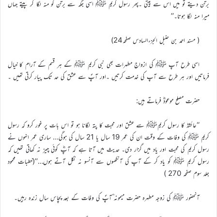
برتن دیتے تو میں اس سے پیتی ۔پھر رسول کریم ﷺ اسی جگہ سے برتن کو منہ لگا کر پیتے جہاں
میرا منہ لگا ہوتا۔’’
( مسند احمد بن حنبل الجزءالسادس صفحہ24)
اسی طرح آپ ﷺ کی ازواجِ مطہرات بھی نبی کریم ﷺ کے ہر قسم کے آرام کا خیال
فرماتیں اور ہر طرح سے آپ کی خدمت کرتیں ۔اور آپؐ سے عشق کی حد تک پیار کرتی تھیں ۔
حضرت مصلح موعودؓ فرماتے ہیں:
‘‘عائشہؓ کا رسول کریمﷺ سے عشق اور محبت کا پتہ لگانا ہو تو اس بات پر غور کرو کہ رسول
کریم ﷺ کی وفات کے وقت ان کی عمر 19 سال یا 21 سال کی ہوگی… ساری عمر انہوں نے
رسول کریم کی محبت اور یاد میں گزار دی۔ حدیث میں آتا ہے کہ آپؓ کوئی چیز نہ کھاتی تھیں کہ
رسول کریم ﷺ کو یاد کر کے آپ کی آنکھوں سے آنسو نہ نکل آتے ہوں…’’(خطبات محمود
جلد سوم صفحہ 270 )
آنحضور ﷺ کی زوجہ مطہرہ حضرت میمونہ ؓآپؐ کی وفات کے بعد پچاس سال زندہ رہیں۔