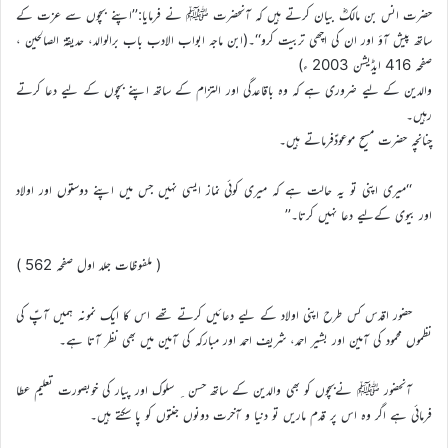
حضرت انس بن مالکؓ بیان کرتے ہیں کہ آنحضرت ﷺ نے فرمایا:’’اپنے بچوں سے عزت کے
ساتھ پیش آؤ اور ان کی اچھی تربیت کرو‘‘۔(ابن ماجہ ابواب الادب باب برالوالد، حدیقۃ الصالحین ،
صفحہ 416 ایڈیشن 2003 ء)
والدین کے لیے ضروری ہے کہ وہ باقاعدگی اور التزام کے ساتھ اپنے بچوں کے لیے دعا کرتے
رہیں۔
چنانچہ حضرت مسیح موعودؑفرماتے ہیں۔
‘‘میری اپنی تو یہ حالت ہے کہ میری کوئی نماز ایسی نہیں جس میں اپنے دوستوں اور اولاد
اور بیوی کےلیے دعا نہیں کرتا۔’’
( ملفوظات جلد اول صفحہ 562 )
حضور اقدس کس طرح اپنی اولاد کے لیے دعائیں کرتے تھے اس کا ایک نمونہ ہمیں آپؑ کی
نظموں محمود کی آمین اور بشیر احمد، شریف احمد اور مبارکہ کی آمین میں بھی نظر آتا ہے۔
آنحضور ﷺ نےبچوں کو بھی والدین کے ساتھ حسن ِ سلوک اور پیار کی خوبصورت تعلیم عطا
فرمائی ہے اگر وہ اس پر قدم ماریں تو دنیا و آخرت دونوں جنتوں کو پا سکتے ہیں۔