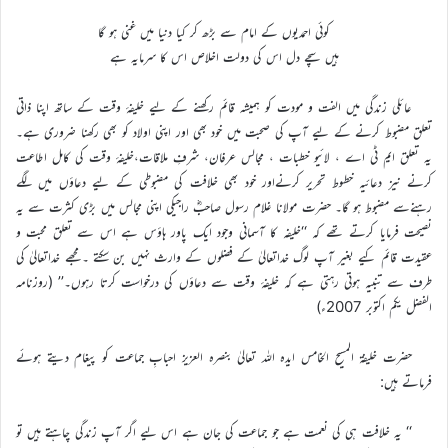
کوئی احمدیوں کے امام سے بڑھ کر کیا دنیا میں غنی ہو گا
ہیں سچے دل اس کی دولت اخلاص اس کا سرمایہ ہے
عائلی زندگی میں الفت و مودت کو ہمیشہ قائم رکھنے کے لیے خلیفۂ وقت کے ساتھ اپنا ذاتی
تعلق مضبوط کرنے کے لیے آپ کی صحبت میں خود بھی اور اپنی اولاد کو بھی رکھنا ضروری ہے۔
یہ تعلق ایم ٹی اے ، لائیو خطبات ، مجالس عرفان، شرفِ ملاقات،خلیفۂ وقت کی کامل اطاعت
کرنے نیز دعائیہ خطوط تحریر کرنےاور خود بھی خلافت کی مضبوطی کے لیے دعاؤں میں لگے
رہنےسے مضبوط ہو گا۔ حضرت مولانا غلام رسول صاحبؓ راجیکی اپنی مجالس میں بڑی کثرت سے یہ
نصیحت فرمایا کرتے تھے کہ ‘‘خلیفہ کا آسمانی وجود ایک پاور ہاؤس ہے اس سے تعلق محبت و
عقیدت قائم کیے بغیر آپ لوگ خداتعالیٰ کے فضلوں کے وارث نہیں بن سکتے ۔مجھے خداتعالیٰ کی
طرف سے تنبیہ ہوتی رہتی ہے کہ خلیفۂ وقت سے دعاؤں کی درخواست کرتا رہوں۔’’ (روزنامہ
الفضل یکم اکتوبر 2007ء)
حضرت خلیفۃ المسیح الخامس ایدہ اللہ تعالیٰ بنصرہ العزیز احبابِ جماعت کو پیغام دیتے ہوئے
فرماتے ہیں:
‘‘ یہ خلافت ہی کی نعمت ہے جو جماعت کی جان ہے اس لیے اگر آپ زندگی چاہتے ہیں تو