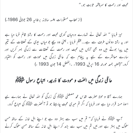
محبت اور رحمت کا سرچشمہ ثابت ہو۔’’
(از خطاب مستورات جلسہ سالانہ برطانیہ 26 جولائی 1986ء)
نیز فرمایا ‘‘ اللہ تعالیٰ نے تمہارے درمیان گہری محبت اور رحمت کا رشتہ قائم فرما دیا ہے
اور یہ رشتہ دونوں طرف سے ہے…بینکم فرمایا ۔یعنی وہ بچے جو میاں بیوی کے تعلقات کے نتیجہ
میں پیدا ہوتے ہیں وہ بھی آپس میں محبت اور رحمت کے تعلقات سے زندگی بسر کریں اور
سارے معاشرے کے لیے یہ پیغام ہے کہ عائلی زندگی میں مودت اور رحمت کو اختیار
کرو۔’’(خطبہ جمعہ مورخہ 16 اپریل 1993ء ۔الفضل 14 جون 1993 ء)
عائلی زندگی میں الفت و مودت کا ذریعہ، اتباعِ رسول ﷺ
ہمارے آقا و مولا حضرت اقدس محمد مصطفیٰ ﷺ کی زندگی کو اللہ تعالیٰ نے ہمارے لیے
اسوۂ حسنہ قرار دیا ہے اور فرمایا کہ اگر تم میری محبت چاہتے ہو تو آنحضرت ﷺ کی اتباع کرو۔
آپ ﷺ نے فرمایا کہ‘‘ تم میں سب سے بہتر وہ ہے جو اپنے اہل خانہ کے ساتھ حسن
سلوک میں بہتر ہے اور مَیں تم میں سب سے بڑھ کر اپنے اہل خانہ کے ساتھ حسن سلوک کرنے