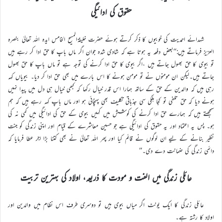
حقوق کی ادائیگی
شہدائے احمدیت کی خوبیوں کا ذکر کرتے ہوئے حضرت خلیفۃالمسیح الخامس ایدہ اللہ تعالیٰ بنصرہ
العزیز فرماتے ہیں:‘‘بعض دفعہ یہ ہوتا ہے کہ شادی شدہ جوان اگر ماں باپ کا حق ادا کر رہے ہیں
تو بیوی کا حق بھول جاتے ہیں ،اگر بیوی کا حق ادا کرنے کی توجہ ہے تو ماں باپ کا حق بھول
جاتے ہیں۔لیکن ان مومنوں نے تو مومن ہونے کا اس بارے میں بھی حق ادا کر دیا۔ بیویاں کہہ
رہی ہیں کہ والدین کے حق کے ساتھ ہمارا اس قدر خیال رکھا کہ کبھی خیال ہی دل میں پیدا نہیں
ہونے دیا کہ حق تلفی تو کجا ہلکی سی جذباتی تکلیف بھی پہنچائی ہو اور ماں باپ کہہ رہے ہیں کہ ہم
سمجھتے ہیں کہ ہمارے حق ادا کرنے کی کوشش میں کہیں بیوی کے حق کی ادائیگی میں کمی نہ کی
ہو۔ پس یہ اعتماد اور یہ حقوق کی ادائیگی ہے جو حسین معاشرے کے قیام اور اپنی زندگی کو جنت
نظیر بنانے کے لیے ان لوگوں نے قائم کیا اور پھر اللہ تعالیٰ نے بھی کتنا بڑا اجر عطا فرمایا کہ
دائمی زندگی کی ضمانت دے دی۔’’
عائلی زندگی میں الفت و مودت کا ذریعہ، اولاد کی بہترین تربیت
عائلی زندگی کا ایک یونٹ اگر میاں بیوی ہیں تو دوسری طرف اس نظام میں والدین اور
اولاد کا رشتہ ہے۔