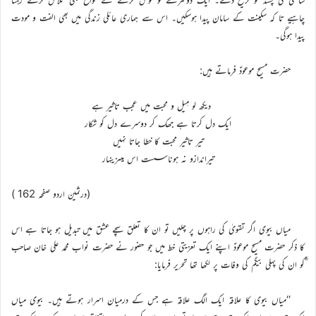
چاہیے تا کہ سکینت کے سامان پیدا ہوسکیں۔ اس سے ہماری عائلی زندگی میں بھی الفت و مودت
پیدا ہوگی۔
حضرت مسیح موعودؑ فرماتے ہیں:
دیکھ لو مِیل و محبت میں عجب تاثیر ہے
ایک دل کرتا ہے جھک کر دوسرے دل کو شکار
تیر تاثیر محبت کا خطا جاتا نہیں
تیراندازو نہ ہونا سست اس میںزینہار
(درثمین اردو صفحہ 162 )
میاں بیوی اگر تقویٰ کی راہوں پر چلیں تو ان کا تعلق سچے عشق میں تبدیل ہو جاتا ہے اس
کا ذکر حضرت مسیح موعودؑ اپنے ایک تعزیتی خط میں جو حضور نے حضرت نواب محمد علی خان صاحب
ؓکو ان کی پہلی بیگم کی وفات پر لکھا تھا تحریر فرمایا:
‘‘میاں بیوی کا علاقہ ایک الگ علاقہ ہے جس کے درمیان اسرار ہوتے ہیں۔ بیوی میاں