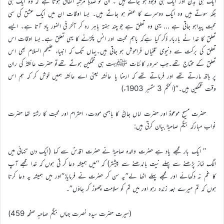
ایک ہی بدن اور ایک ہی وجود ہو جاتے ہیں ۔ ان کو صدہا مرتبہ اتفاق ہوتا ہے کہ وہ ایک ہی
جگہ سوتے ہیں وہ ایک دوسرے کا عضو ہو جاتے ہیں۔ بسا اوقات ان میں ایک عشق کی سی
محبت پیداہو جاتی ہے … یہی وہ تعلق ہے جو چند ہفتہ باہر رہ کر آخر فی الفور یاد آتا ہے۔ ایسے
تعلق کا خدا نے باربار ذکر کیا ہےکہ باہم محبت اور انس پکڑنے کا یہی تعلق ہے۔بسا اوقات اس
تعلق کی برکت سے دنیوی تلخیاں فراموش ہو جاتی ہیں۔یہاں تک کہ انبیاء علیھم السلام بھی اس
تعلق کے محتاج تھے۔جب سرورِ کائنات ﷺبہت ہی غمگین ہوتے تھےتو حضرت عائشہؓ کی ران
پر ہاتھ مارتے تھے اور فرماتے تھے کہ ارحنا یا عائشہ یعنی اے عائشہ ہمیں خوش کر کہ ہم اس
وقت غمگین ہیں۔’’(الحکم 3 ستمبر 1903ء)
حضرت مسیح موعودؑ اور حضرت اماں جانؓ کا باہمی مودت، احترام اور محبت کا رشتہ تھا حضرت
نواب مبارکہ بیگم صاحبہؓ بیان کرتی ہیں:
‘‘ ایک بار مجھے یاد ہے حضرت والدہ صاحبہؓ نے حضرت اقدسؑ سے کہا (ایک دن تنہائی میں
الگ نماز پڑھنے سے پہلے نیت باندھنے سے پیشتر) کہ ‘‘میں ہمیشہ دعا کر تی ہوں کہ خدا مجھے آپ
کا غم نہ دکھائے اور مجھے پہلے اٹھا لے’’یہ سن کر حضرت نے فرمایا:‘‘اور میں ہمیشہ یہ دعا کرتا
ہوں کہ تم میرے بعد زندہ رہو اور میں تم کو سلامت چھوڑ کر جاؤں’’۔
(سیرت حضرت سیدہ نصرت جہاں بیگم صاحبہ صفحہ 459)