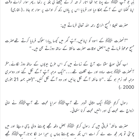
جُبہ جو آپ ﷺ نے پہنا ہوا تھا اتار کر تہہ کر کے بیٹھنے کی جگہ پر رکھا ۔پھر سوار کراتے وقت
اپنا گھٹنا ان کے آگے جھکا دیا اور فرمایا اس پر پاؤں رکھ کر اونٹ پر سوار ہو جاؤ ۔( بخاری)
حضرت خلیفۃ المسیح الرابع رحمہ اللہ تعالیٰ فرماتے ہیں:
‘‘آنحضرت ﷺ کے اسوہ کو اپنائیں۔آپؐ گھر میں کیسا پیارا سلوک فرمایا کرتے تھےحضرت
مسیح موعودؑ فرماتے ہیں‘‘بعض اوقات حضرت عائشہؓ کے ساتھ دوڑتے بھی ہیں۔’’
اب کوئی سوچ سکتا ہے آج کے زمانے میں کہ اس طرح بیویوں کے ساتھ دوڑ لگائے۔مگر
آنحضرت ﷺ بہت سادہ اور بے تکلف تھے۔۔۔‘‘ایک مرتبہ آپؐ آگے نکل گئے اور دوسری
مرتبہ خود نرم ہو گئے ۔’’تا عائشہ آگے نکل جائیں اور وہ آگے نکل گئیں۔’’(خطبہ جمعہ 21 جنوری
2000 ء)
رسولِ کریم ﷺ ایک مثالی شوہر تھے آپﷺ سراپا محبت تھے آپﷺ نے اپنی
ازواج سے محبت کی اور انہیں محبت کرنا سکھائی۔
حضرت عائشہ ؓ فرماتی ہیں کہ رسول کریم ﷺ بعض دفعہ مجھے چوسنے والی ہڈی دیتے اور میں
چوستی تو پھر مجھ سے لے کر اسے اس جگہ سے چوستے جہاں پر میرا منہ لگا ہوتا۔آپﷺ مجھے