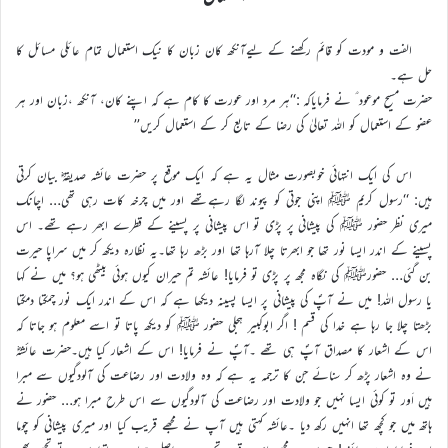
الفت و مودت کو قائم رکھنے کے لیےآنکھ کان زبان کا نیک استعمال تمام عائلی مسائل کا
حل ہے۔
حضرت مسیح موعود ؑ نے فرمایاکہ :‘‘ہر مرد اور عورت کا کام ہے کہ اپنے کان، آنکھ ،زبان اور ہر
عضو کے استعمال کو اللہ تعالیٰ کی رضا کے تابع کر کے استعمال کریں’’
اس کی ایک انتہائی خوبصورت مثال یہ ہے کہ ایک موقع پر حضرت عائشہ صدیقہؓ بیان کرتی
ہیں: ‘‘رسول کریم ﷺ اپنی جوتی کو پیوند لگا رہےتھے اور میں چرخہ کات رہی تھی… اچانک
میری نظر حضور ﷺ کی پیشانی پر پڑی تو اس پیشانی پر پسینے کے قطرے ابھر رہے تھے۔ اس
پسینے کے اندر ایسا نور تھا جو ابھرتا چلا آرہا تھا اور بڑھ رہا تھا۔یہ نظارہ دیکھ کر میں سراپا حیرت
بن گئی… حضورﷺ کی نگاہ مجھ پر پڑی تو فرمایا! عائشہ تم حیران کیوں ہوئی بیٹھی ہو؟ میں نے کہا
یا رسول اللہ! میں نے آپؐ کی پیشانی پر ایسا پسینہ دیکھا ہے کہ اس کے اندر ایک نور چمکتا دمکتا
بڑھتا چلا جا رہا ہے خدا کی قسم ! اگر ابوکبیر ہجلی حضور ﷺ کو دیکھ پاتا تو اسے معلوم ہو جاتا کہ
اس کے اشعار کا مصداق آپؐ ہی تھے ۔آپؐ نے فرمایا! اس کے اشعار کیا ہیں۔حضرت عائشہؓ
نے وہ اشعار پڑھ کر سنائے جن کا ترجمہ یہ ہے کہ وہ ولادت اور رضاعت کی آلودگیوں سے مبرا
ہیں اَور تو کوئی ایسا نہیں جو ولادت اور رضاعت کی آلودگیوں سے اس طرح مبرا ہو… حضور نے
ہاتھ میں جو کچھ تھا انہیں رکھ دیا ۔عائشہ کہتی ہیں آپ نے مجھے قریب کیا اور میری پیشانی کو چوما