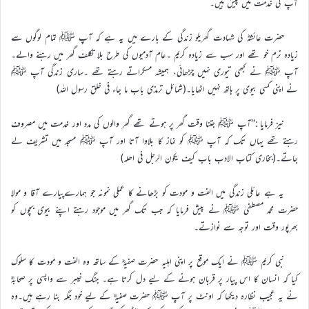
آپ کی خدمت میں پیش ہیں۔
حضرت عائشہؓ کی شہادت گھریلو زندگی کے بارے میں یہ ہے کہ آپ ﷺ تمام لوگوں سے
زیادہ نرم خو تھے اور سب سے زیادہ کریم ۔عام آدمیوں کی طرح بلا تکلف گھر میں رہنے والے۔
آپ ﷺ نے کبھی تیوری نہیں چڑھائی، ہمیشہ مسکراتے رہتے تھے ۔ساری زندگی آپ ﷺ
نے اپنی کسی بیوی پر ہاتھ نہیں اٹھایا۔(شمائل ترمذی باب ما جاء فی خلق رسول اللہ)
نیز فرمایا :‘‘آپ ﷺ جتنا وقت گھر پر ہوتے تھے گھر والوں کی مدد اور خدمت میں مصروف
رہتے تھے یہاں تک کہ آپ ﷺ کو نماز کا بلاوا آتا اور آپ ﷺ مسجد میں تشریف لے
جاتے۔(بخاری کتاب الادب باب کیف یکون الرجل فی اھلہ)
یہ ہے عائلی زندگی میں الفت و مودت کو بڑھانے کا عملی نمونہ جو ہمارےپیارے آقا و مولا
حضرت محمد مصطفیٰ ﷺ نے پیش فرمایا کہ جب تک گھر میں موجود رہتے اپنے بیوی بچوں کو
بھرپور وقت اور توجہ سے نوازتے۔
نبی کریم ﷺ نے ایک موقع پر اپنی اہلیہ حضرت صفیہؓ کے ساتھ وہ الفت و مودت کا سلوک
کیا کہ انسان کا اس پیار پر قربان ہونے کے لیے دل کرتا ہے۔ جنگ خیبر سے واپسی پر صحابہؓ
نے یہ عجیب نظارہ دیکھا کہ اونٹ پر آپ ﷺ حضرت صفیہؓ کے لیے خود جگہ بنا رہے ہیں۔وہ