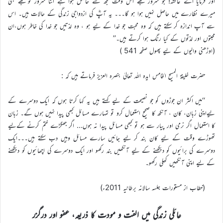
اور فرمایا اے عائشہ! جو سرور مجھے اس وقت تجھ سے حاصل ہوا ہے اتنا سرور تو تجھے بھی
میرے نظارے میں حاصل نہیں ہوا ہو گا۔۔۔ یہ آپؓ کی ازدواجی زندگی کے حالات ہیں۔ اس
سے آپ اندازہ کر سکتے ہیں کہ وہ محبت جو خدا کے لیے ہو ، وہ لذتیں جو خدا کی خاطر ہوں،ان
محبتوں اور لذتوں کے کیا رنگ ہوا کرتے ہیں۔’’
(اوڑھنی والیوں کے لیے پھول صفحہ 541 )
حضرت خلیفۃ المسیح الخامس ایدہ اللہ تعالیٰ بنصرہ العزیز فرماتے ہیں کہ :
‘‘میں اکثر ان جوڑوں کو جو نصیحت کے لیے کہتے ہیں یہ کہا کرتا ہوں کہ ایک دوسرے کے
لیےاپنی زبان، کان ، آنکھ کا صحیح استعمال کرو تو تمہارے مسائل کبھی پیدا نہیں ہوں گے۔ زبان
کا استعمال اگر نرمی اور پیار سے ہو تو کبھی مسائل پیدا نہ ہوں… اگر جھگڑے ختم کرنے کےلیے
تھوڑے وقت کے لیے کان بند کر لیے جائیں سارے مسائل وہیں دب سکتے ہیں۔۔۔ایک
دوسرے کی برائیوں کو دیکھنے کے لیے آنکھیں بند رکھو اور ایک دوسرے کی اچھائیوں کو دیکھنے
کے لیے اپنی آنکھیں کھلی رکھو۔
(خطاب از مستورات جلسہ سالانہ برطانیہ 2011ء)
عائلی زندگی میں الفت و مودت کا ذریعہ، عفو اور درگزر