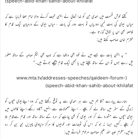
speech-abid-khan-sahib-about-khilafat)
کتنے خوش قسمت ہیں احمدی جن کو خدا تعالیٰ نے ایسی محبت کرنے والا امام عطا فرمایا ہے کہ
میاں بیوی کی بہت لمبی دوریاں تو بہت دور کی بات ، میاں بیوی کے درمیان ایک قدم کا
فاصلہ بھی ان پر شاق گذرتا ہے۔
محترم خان صاحب کہتے ہیں:
‘‘ یہ ایسی بات ہے جسے میں نے خود بھی دیکھا ہے کہ جب بھی بیگم صاحبہ کے ساتھ حضور
چل رہے ہوں تو ان کے ساتھ چلتے ہیں یا کبھی ایک قدم پیچھے ہوتے ہیں۔’’
(www.mta.tv/addresses-speeches/qaideen-forum-
speech-abid-khan-sahib-about-khilafat)
ہمارے پیارے آقا ہم میں سے ہر احمدی سے یہ توقع رکھتے ہیں کہ وہ اپنےبیوی بچوں کو
زندگی کے سفر میں ساتھ لے کر چلے ، اپنے معمولات سے انہیں آگاہ رکھے،اپنے کاموں میں
بیوی بچوں سے مشورہ لے کر اور بیوی کو بھی چاہیے کہ مرد کے ساتھ ساتھ اور قدم سےقدم ملا
کر چلے ۔کہیں ایسا نہ ہو کہ اس کی توجہات اور خوبیوں کا مرکز دنیاوی چیزیں ہی بن کر رہ
جائیں۔مکرم عبید اللہ علیم صاحب مرحوم فرماتے ہیں: