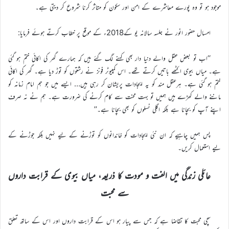
موجود ہو تو وہ پورے معاشرے کے امن اور سکون کو متاثر کرنا شروع کر دیتی ہے۔
امسال حضور انور نے جلسہ سالانہ یو کے2018ء کے موقع پر خطاب کرتے ہوئے فرمایا:
‘‘اب تو بعض عقل والے دنیا دار بھی کہنے لگ گئے ہیں کہ ہمارے گھر کی اکائی ختم ہو گئی
ہے۔ میاں بیوی اکٹھے باتیں کرتے تھے۔ اس کمپیوٹر فونز نے رشتوں کو توڑ دیا ہے۔ گھر کی اکائی
ختم ہو گئی ہے۔ ہرعقل مند کو یہ ایجادات پریشان کر رہی ہیں… ایسے میں جو ہم امام زمانہ کو
ماننے والے کھڑے ہیں ہمیں تو بہت محنت سے کام کرنے کی ضرورت ہے۔ ہم نے نہ صرف
اپنے آپ کو بچانا ہے بلکہ اگلی نسلوں کو بھی بچانا ہے۔’’
پس ہمیں چاہیے کہ ان نئی ایجادات کو خاندانوں کو توڑنے کے لیے نہیں بلکہ جوڑنے کے
لیے استعمال کریں۔
عائلی زندگی میں الفت و مودت کا ذریعہ، میاں بیوی کے قرابت داروں
سے محبت
سچی محبت کا تقاضا ہے کہ جس سے پیار ہو اس کے قرابت داروں اور اس کے ساتھ تعلق