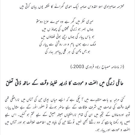
محترمہ صاحبزادی امۃ القدوس صاحبہ ایک احمدی گھرانے کا نقشہ یوں بیان کرتی ہیں
میری نظر میں گھر ہے وہ میرے عزیز دوستو
جہاں بسر ہو زندگی محبتوں کی چھاؤ ں میں
ہو باس پیار کی جہاں رچی ہوئی فضاؤں میں
دمک رہے ہوں بام و در روشنی سے پیار کی
ہو جس چمن کی ہر کلی پیامبر بہار کی
(از ماہنامہ مصباح ربوہ فروری 2003ء)
عائلی زندگی میں الفت و مودت کا ذریعہ خلیفۂ وقت کے ساتھ ذاتی تعلق
کئی مرتبہ یہ بات مشاہدے میں آ چکی ہے کہ ایسے میاں بیوی جن کی آپس میں ناراضگی تھی
خلیفۂ وقت کی خدمت میں شرفِ ملاقات کے لیے حاضر ہوئے تو حضور انور کے بے مثال پیار،
توجہ اوردعاؤں کے نتیجہ میں ان کی تمام ناراضگیاں ہمیشہ ہمیش کے لیے ختم ہو گئیں۔ اس لیے
ہمیں یاد رکھنا چاہیے کہ وہ رشتے کبھی نہیں ٹوٹتے جن کی بنیاد میں اطاعتِ خلافت ہو اور آپس میں
الفت و مودت اور پیار ہو۔