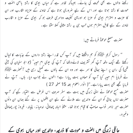
رکھنے والوں سے بھی محبت کی جائے۔ جیساکہ ظاہر ہے کہ میاں بیوی کا رشتہ باہمی الفت و
مودت کا رشتہ ہوتا ہے اور اس کے لیے ضروری ہوتا ہے کہ خاوند کے عزیزو اقارب اور ان
کا عزت و احترام بیوی کو عزیز ہو اوریہی کیفیت دوسری طرف ہو کہ بیوی کے عزیز و اقارب
خاوند کے لیے قابلِ احترام ہوں تب ہی یہ رشتہ مثالی کہلا سکتا ہے۔
حضرت مصلح موعودؓ فرماتے ہیں:
‘‘ رسول کریم ﷺ کو ہم دیکھتے ہیں کہ آپ کس قدر اپنے رشتہ داروں کے جذبات کا خیال
رکھتے تھے ایک دفعہ آپؐ گھر تشریف لائےدیکھا کہ آپؐ کی بیوی ام حبیبہ ؓ (جو ابو سفیان کی بیٹی
تھی) کی ران پر اپنے بھائی کا سر ہے اور وہ ان کے بالوں سے کھیل رہی ہیں آنحضرت ﷺ
نے فرمایاْ ام حبیبہ کیا آپ کو معاویہ بہت پیارا ہے؟ انہوں نے جواب دیا۔ ہاں۔ آپؐ نے
فرمایا مجھے بھی بہت پیاراہے۔’’( انوار العلوم جلد 15 صفحہ 27 )
حضرت مسیح موعودؑ نے اپنی زندگی میں بہت سے سفر صرف اس غرض سے اختیار کیے کہ آپ
حضرت اماں جانؓ کو ان کے والدین سے ملانے کے لیے ان جگہوں پر لے گئے جہاں ان دنوں
حضرت میر ناصر نواب صاحبؓ کا قیام ہوتا تھا۔ مثلاً انبالہ چھاؤنی، لدھیانہ، پٹیالہ، فیروز پور چھاؤنی
وغیرہ۔
عائلی زندگی میں الفت و مودت کا ذریعہ، والدین اور میاں بیوی کے