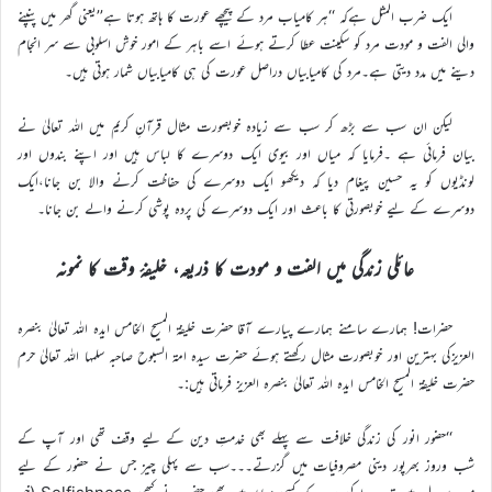
ایک ضرب المثل ہےکہ ‘‘ہر کامیاب مرد کے پیچھے عورت کا ہاتھ ہوتا ہے’’یعنی گھر میں پنپنے
والی الفت و مودت مرد کو سکینت عطا کرتے ہوئے اسے باہر کے امور خوش اسلوبی سے سر انجام
دینے میں مدد دیتی ہے۔مرد کی کامیابیاں دراصل عورت کی ہی کامیابیاں شمار ہوتی ہیں۔
لیکن ان سب سے بڑھ کر سب سے زیادہ خوبصورت مثال قرآنِ کریم میں اللہ تعالیٰ نے
بیان فرمائی ہے ۔فرمایا کہ میاں اور بیوی ایک دوسرے کا لباس ہیں اور اپنے بندوں اور
لونڈیوں کو یہ حسین پیغام دیا کہ دیکھو ایک دوسرے کی حفاظت کرنے والا بن جانا،ایک
دوسرے کے لیے خوبصورتی کا باعث اور ایک دوسرے کی پردہ پوشی کرنے والے بن جانا۔
عائلی زندگی میں الفت و مودت کا ذریعہ، خلیفۂ وقت کا نمونہ
حضرات! ہمارے سامنے ہمارے پیارے آقا حضرت خلیفۃ المسیح الخامس ایدہ اللہ تعالیٰ بنصرہ
العزیزکی بہترین اور خوبصورت مثال رکھتے ہوئے حضرت سیدہ امۃ السبوح صاحبہ سلمہا اللہ تعالیٰ حرم
حضرت خلیفۃ المسیح الخامس ایدہ اللہ تعالیٰ بنصرہ العزیز فرماتی ہیں:۔
‘‘حضور انور کی زندگی خلافت سے پہلے بھی خدمتِ دین کے لیے وقف تھی اور آپ کے
شب وروز بھرپور دینی مصروفیات میں گزرتے۔۔۔سب سے پہلی چیز جس نے حضور کے لیے