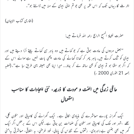
اجر ملے گا۔یہاں تک کہ اس لقمہ پر بھی جو تم اپنی بیوی کے منہ میں ڈالتے ہو’’۔
(بخاری کتاب الایمان)
حضرت خلیفۃ المسیح الرابع رحمہ اللہ فرماتے ہیں:
‘‘بعض مردوں کی عادت ہوتی ہے کہ جو کماتے ہیں وہ باہر ہی کھاتے پیتے اُڑا دیتے ہیں اور
بیوی کو تنگ کرتے ہیں۔باہر پھر کر کھانا کھانے کی عادت اچھی بات نہیں ہےسوائے اس کے
کہ اگر ہو سکتا ہو تو بیوی کو بھی ساتھ لے کر جاؤ… میرا اپنا بھی ہمیشہ یہی طریق رہا ہے’’۔(خطبہ
جمعہ 21 جنوری 2000 ء)
عائلی زندگی میں الفت و مودت کا ذریعہ، نئی ایجادات کا مناسب
استعمال
ایک گھرانہ پورے معاشرے کی بنیادی اکائی ہے۔ ایک گھرانے کی کامیابی اور سکون گلی،
محلے ،شہر اور ملک کی کامیابی اور سکون کی ضمانت بن جاتی ہے۔لیکن اس کے برعکس اگر ایک
گھر میں بھی جنسی بےراہروی، رشتوں کے تقدس کی پامالی، خود غرضی، بد اخلاقی، معاشرتی بدامنی