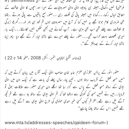
میرے دل میں قدر پیدا کی وہ یہ کہ کسی معاملہ میں بھی حضور نے کبھی Selfishness (خود
غرضی) نہیں دکھائی۔ہمیشہ ہی باوجود اپنی دینی مصروفیات کے میرا اور بچوں کا اپنی طاقت کے
مطابق خیال رکھا۔۔۔گھانا میں ہمیشہ پانی کی قلت رہی ۔۔حضور صبح بالٹیوں سے پانی بھرتے ۔جتنا
بھی ضروری کام ہوتا مجھے یہ نہیں کہا کہ آج میں مصروف ہوں تم خود ہی بھر لو۔۔۔گھریلو زندگی
جو خلافت سے پہلے تھی اب بھی وہی ہے۔ آپ کھانے میں کبھی نقص نہیں نکالتے۔۔۔ایک بار
میری طبیعت بہت خراب تھی۔۔۔حضور نے پہلے میرے لیے ناشتہ تیار کر کے مجھے دیا ،پھر اپنا
ناشتہ تیار کرنے کے بعددفتر گئے’’۔
(ماہنامہ تشحیذ الاذہان ستمبر، اکتوبر 2008 ءصفحہ 14 تا 22 )
حضور انور کے پریس سیکرٹری مکرم عابد خان صاحب اپنی ایک تقریر میں بیان کرتے ہیں کہ
‘‘میں مسجد فضل کے قریب رہتا ہوں ۔تین چار سال پہلے کی بات ہے کہ ایک دن میں اپنی
بیوی کے ساتھ مسجد فضل کے پاس سے گزر رہا تھا اگلے دن میری حضور سے ملاقات ہوئی تو
فرمایا:…میں نے تمہیں مسجد کی کھڑکی سے دیکھا تھا کہ تم اپنی بیوی کے ساتھ جا رہے تھے تم کچھ
آگے چل رہے تھے۔مگر تم کیوں کسی غیر احمدی مولوی کی طرح اپنی بیوی سے آگے چل رہے
تھے تمہیں اس کے ساتھ چلنا چاہیے’’
(www.mta.tv/addresses-speeches/qaideen-forum-