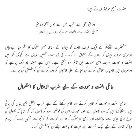
حضرت مسیح موعودؑ فرماتے ہیں:
دوستی بھی ہے عجب جس سے ہوں آخر دوسَتی
آ ملی الفت سے الفت ہو کے دو دل پر سوار
آنحضرت ﷺ نے ایک طرف خاوند کو بیوی کے ساتھ حسنِ سلوک کا حکم دیا ہےوہاں
دوسری طرف بیوی کو خاوند کے حقوق ادا کرنے کی زبردست تلقین فرمائی ہے۔کیونکہ گھر میں
الفت و مودت صرف اسی صورت میں قائم رہ سکتی ہے۔ اس لیے ہمیشہ یاد رکھنا چاہیے کہ
دوسروں میں خامیاں تلاش کرنے کی بجائے اپنی خامیوں کو دور کرنے کی کوشش کی جائے۔
عائلی الفت و مودت کے لیے ضرب الامثال کا استعمال
عائلی الفت و مودت کو ظاہر کرنے اور قائم رکھنے کے لیے ضرب المثل بھی بیان کی جاتی
ہیں ۔مثلاًکہتے ہیں کہ مرد پھول ہے اور عورت اس کی خوشبو۔ مرد کو پھول کہہ کر بتایا کہ پھول کی
طرح اپنی بیوی سے ملاطفت اور نرمی کا سلوک کرنا اور عورت کو خوشبو سے تشبیہ دے کر پیغام
دیا کہ خاوند کے لیے نیک شہرت اور عزت کا باعث بننے کی کوشش کرنا۔