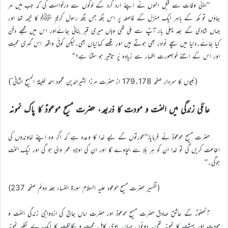
‘‘اپنی وفات سے قبل انہوں نے اپنے ارد گرد کے لوگوں سے درخواست کی کہ جب میں مر
جاؤں تو مکہ کے باہر ایک منزل کے فاصلہ پر اس جگہ جس جگہ رسول کریم ﷺ کا خیمہ تھا اور
جہاں شادی کے بعد پہلی بار آپؐ سے ملی تھی وہاں میری قبر بنائی جائےاور اس میں مجھے دفن
کیا جائے۔دنیا میں سچے نوادر بھی ہوتے ہیں اور قصے کہانیاں بھی۔لیکن کوئی واقعہ اس گہری محبت
اور اس کے اتنے خوبصورت اظہار سے زیادہ پُر تاثیر ہو سکتا ہے؟’’
(نبیوں کا سردار صفحہ 178۔179 از حضرت مرزا بشیرالدین محمود احمد خلیفۃ المسیح الثانی ؓ)
عائلی زندگی میں الفت و مودت کا ذریعہ، حضرت مسیح موعودؑ کا پاک نمونہ
حضرت مسیح موعودؑ نے فرمایا:‘‘عورتوں کے لیے خدا کا وعدہ ہے کہ اگر وہ اپنے خاوندوں کی
اطاعت کریں گی تو خدا ان کو ہر بلا سے بچاوے گا اور ان کی اولاد عمر والی ہو گی اور نیک بخت
ہوگی۔’’
(تفسیر حضرت مسیح موعود علیہ السلام سورۃ النساء جلد دوئم صفحہ 237)
آنحضورؐ کے عاشقِ صادق حضرت مسیح موعودؑ اور حضرت اماں جانؓ کی ازدواجی زندگی الفت و
مودت اور بہشت کا نمونہ تھی۔ دونوں میاں بیوی کامل محبت و یگانگت کا ایک بے نظیر نمونہ