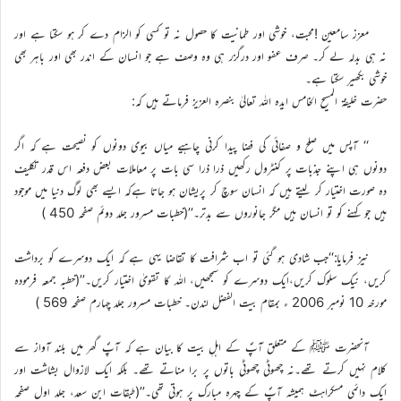
معزز سامعین !محبت، خوشی اور طمانیت کا حصول نہ تو کسی کو الزام دے کر ہو سکتا ہے اور
نہ ہی بدلہ لے کر۔ صرف عفو اور درگزر ہی وہ وصف ہے جو انسان کے اندر بھی اور باہر بھی
خوشی بکھیر سکتا ہے۔
حضرت خلیفۃ المسیح الخامس ایدہ اللہ تعالیٰ بنصرہ العزیز فرماتے ہیں کہ:
‘‘ آپس میں صلح و صفائی کی فضا پیدا کرنی چاہیے میاں بیوی دونوں کو نصیحت ہے کہ اگر
دونوں ہی اپنے جذبات پر کنٹرول رکھیں ذرا ذرا سی بات پر معاملات بعض دفعہ اس قدر تکلیف
دہ صورت اختیار کر لیتے ہیں کہ انسان سوچ کر پریشان ہو جاتا ہےکہ ایسے بھی لوگ دنیا میں موجود
ہیں جو کہنے کو تو انسان ہیں مگر جانوروں سے بدتر۔’’(خطبات مسرور جلد دوئم صفحہ 450 )
نیز فرمایا:‘‘جب شادی ہو گئی تو اب شرافت کا تقاضا یہی ہے کہ ایک دوسرے کو برداشت
کریں، نیک سلوک کریں،ایک دوسرے کو سمجھیں، اللہ کا تقویٰ اختیار کریں۔’’(خطبہ جمعہ فرمودہ
مورخہ 10 نومبر 2006 ء بمقام بیت الفضل لندن۔ خطبات مسرور جلد چہارم صفحہ 569 )
آنحضرت ﷺ کے متعلق آپؐ کے اہلِ بیت کا بیان ہے کہ آپؐ گھر میں بلند آواز سے
کلام نہیں کرتے تھے۔نہ چھوٹی چھوٹی باتوں پر برا مناتے تھے۔ بلکہ ایک لازوال بشاشت اور
ایک دائمی مسکراہٹ ہمیشہ آپؐ کے چہرہ مبارک پر ہوتی تھی۔’’(طبقات ابن سعد، جلد اول صفحہ