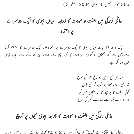
365 بحوالہ الفضل 16 جولائی 2004 ء صفحہ 3 )
عائلی زندگی میں الفت و مودت کا ذریعہ، میاں بیوی کا ایک دوسرے
پر اعتماد
ایک بہت اہم بات میاں بیوی کا ایک دوسرے پر اعتماد اور ایک دوسرے کا احترام کرنا
ہے جس سے گھر محبتوں کا گہوارہ اور جنت کا نمونہ بنتا ہے۔ایسے ہی گھر کے لیے ایک شاعر
یوں دعا گو ہے۔
تمہاری صبح حسیں ہو رُخ سحر کی طرح
تمہاری رات منور ہو شب قمر کی طرح
کوئی بہشت کا پوچھے تو کہہ سکوں ہنس کر
کہ وہ خوب جگہ ہے ہمارے گھر کی طرح
عائلی زندگی میں الفت و مودت کا ذریعہ بیوی بچوں پر خرچ
رسولِ کریم ﷺ نے فرمایا:‘‘ تم خدا کی رضا چاہتے ہوئےجو خرچ کرو گے اس پر تمہیں ضرور