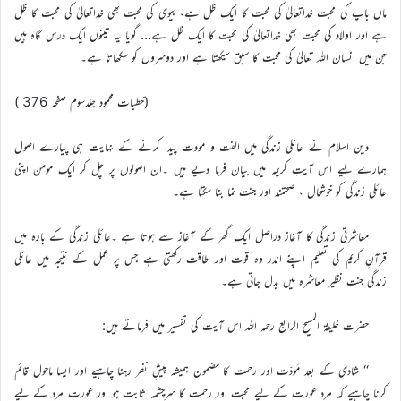
ماں باپ کی محبت خداتعالیٰ کی محبت کا ایک ظل ہے، بیوی کی محبت بھی خداتعالیٰ کی محبت کا ظل
ہے اور اولاد کی محبت بھی خداتعالیٰ کی محبت کا ایک ظل ہے… گویا یہ تینوں ایک درس گاہ ہیں
جن میں انسان اللہ تعالیٰ کی محبت کا سبق سیکھتا ہے اور دوسروں کو سکھاتا ہے۔
(خطبات محمود جلدسوم صفحہ 376 )
دین اسلام نے عائلی زندگی میں الفت و مودت پیدا کرنے کے نہایت ہی پیارے اصول
ہمارے لیے اس آیتِ کریمہ میں بیان فرما دیے ہیں ۔ان اصولوں پر چل کر ایک مومن اپنی
عائلی زندگی کو خوشحال ، صحتمند اور جنت نما بنا سکتا ہے۔
معاشرتی زندگی کا آغاز دراصل ایک گھر کے آغاز سے ہوتا ہے ۔عائلی زندگی کے بارہ میں
قرآنِ کریم کی تعلیم اپنے اندر وہ قوت اور طاقت رکھتی ہے جس پر عمل کے نتیجہ میں عائلی
زندگی جنت نظیر معاشرہ میں بدل جاتی ہے۔
حضرت خلیفۃ المسیح الرابع رحمہ اللہ اس آیت کی تفسیر میں فرماتے ہیں:
‘‘ شادی کے بعد مَودّت اور رحمت کا مضمون ہمیشہ پیشِ نظر رہنا چاہیے اور ایسا ماحول قائم
کرنا چاہیے کہ مرد عورت کے لیے محبت اور رحمت کا سرچشمہ ثابت ہو اور عورت مرد کے لیے