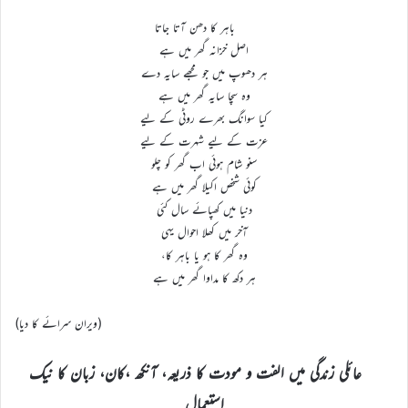
باہر کا دھن آتا جاتا
اصل خزانہ گھر میں ہے
ہر دھوپ میں جو مجھے سایہ دے
وہ سچا سایہ گھر میں ہے
کیا سوانگ بھرے روٹی کے لیے
عزت کے لیے شہرت کے لیے
سنو شام ہوئی اب گھر کو چلو
کوئی شخص اکیلا گھر میں ہے
دنیا میں کھپائے سال کئی
آخر میں کھلا احوال یہی
وہ گھر کا ہو یا باہر کا،
ہر دکھ کا مداوا گھر میں ہے
(ویران سرائے کا دیا)
عائلی زندگی میں الفت و مودت کا ذریعہ، آنکھ ،کان، زبان کا نیک
استعمال