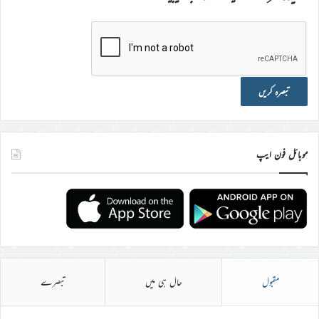
موبائل فون ایپ
مقبول
حال ہی میں
تبصرے