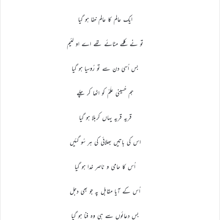
ایک عالم کا عالم خفا ہو گیا
تو نے کلمے مٹائے تھے اے او لئیم
بس اُسی دن سے تو رُوسیا ہو گیا
ہم حُسینی علَمْ کو اٹھا کر چلے
قریہ قریہ یہاں کربلا ہو گیا
اس کی باتیں بھلائی کی ہر سُو گئیں
اُس کا حامی و ناصر خدا ہو گیا
اُس کے آیا مقابل پہ جو بھی دجل
بس دعائوں سے ہی وہ فنا ہو گیا