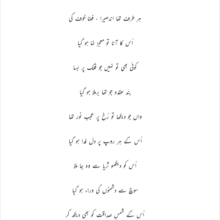
ہر طرف تھا اندھیرا ، فضا خوف کی
اُس کا آنا تو معجز نما ہو گیا
کوئی بھی تو نہیں جو فلک پر بسا
بند عقدہ جو تھا برملا ہو گیا
واں جو دیکھا تو رُخ پر عجب نور تھا
اُس کے ہر روپ پر دل فدا ہو گیا
اُس کو دیکھو ثریا سے وہ جا ملا
سوچ سے دشمنوں کی وراء ہو گیا
اُس کے شمسِ صداقت کو بھی دیکھ کر