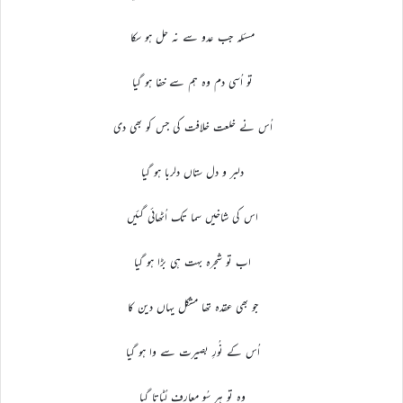
مسئلہ جب عدو سے نہ حل ہو سکا
تو اُسی دم وہ ہم سے خفا ہو گیا
اُس نے خلعت خلافت کی جس کو بھی دی
دلبر و دل ستاں دلربا ہو گیا
اس کی شاخیں سما تک اُٹھائی گئیں
اب تو شجرہ بہت ہی بڑا ہو گیا
جو بھی عقدہ تھا مشکل یہاں دین کا
اُس کے نُورِ بصیرت سے وا ہو گیا
وہ تو ہر سُو معارف لُٹاتا گیا