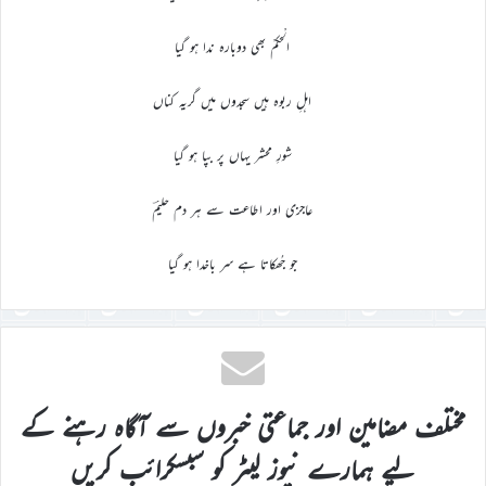
الْحکمْ بھی دوبارہ ندا ہو گیا
اہلِ ربوہ ہیں سجدوں میں گریہ کناں
شورِ محشر یہاں پر بپا ہو گیا
عاجزی اور اطاعت سے ہر دم حلیمؔ
جو جُھکاتا ہے سر باخدا ہو گیا
مختلف مضامین اور جماعتی خبروں سے آگاہ رہنے کے
لیے ہمارے نیوز لیٹر کو سبسکرائب کریں