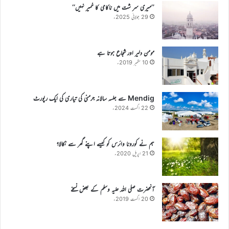
’’میری سر شت میں ناکامی کا خمیر نہیں‘‘
29 جولائی 2025ء
مومن دلیر اور شجاع ہوتا ہے
10 ستمبر 2019ء
Mendig سے جلسہ سالانہ جرمنی کی تیاری کی ایک رپورٹ
22 اگست 2024ء
ہم نے کورونا وائرس کو کیسے اپنے گھر سے نکالا؟
21 اپریل 2020ء
آنحضرت صلی اللہ علیہ وسلم کے بعض نسخے
20 اگست 2019ء