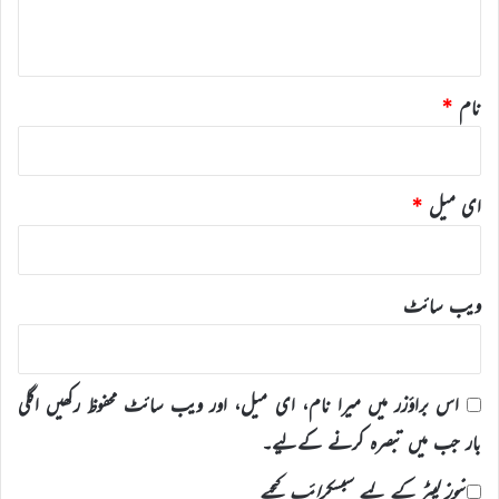
*
نام
*
ای میل
*
ویب‌ سائٹ
اس براؤزر میں میرا نام، ای میل، اور ویب سائٹ محفوظ رکھیں اگلی
بار جب میں تبصرہ کرنے کےلیے۔
نیوز لیٹر کے لیے سبسکرائب کیجیے