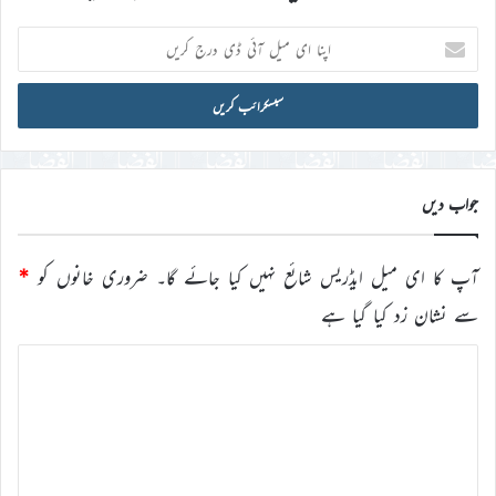
اپنا
ای
میل
آئی
ڈی
درج
کریں
جواب دیں
آپ کا ای میل ایڈریس شائع نہیں کیا جائے گا۔
ضروری خانوں کو
*
سے نشان زد کیا گیا ہے
ت
ب
ص
ر
ہ