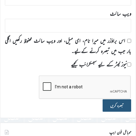
ویب‌ سائٹ
اس براؤزر میں میرا نام، ای میل، اور ویب سائٹ محفوظ رکھیں اگلی
بار جب میں تبصرہ کرنے کےلیے۔
نیوز لیٹر کے لیے سبسکرائب کیجیے
موبائل فون ایپ