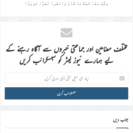
وکُنْ مَعَہٗ حَیْثُ مَا کَانَ وَانْصُرہُ نَصْرًا عَزِیْزًا
مختلف مضامین اور جماعتی خبروں سے آگاہ رہنے کے
لیے ہمارے نیوز لیٹر کو سبسکرائب کریں
اپنا
ای
میل
آئی
ڈی
درج
کریں
جواب دیں