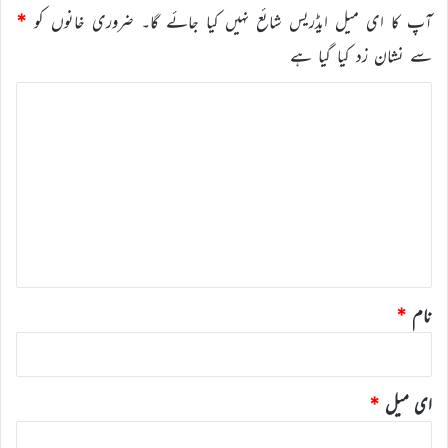
آپ کا ای میل ایڈریس شائع نہیں کیا جائے گا۔
ضروری خانوں کو
*
سے نشان زد کیا گیا ہے
ت
ب
ص
ر
ہ
*
نام
*
ای میل
*