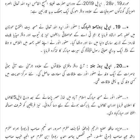
مورخہ19؍تا28؍ اپریل 2019ءکے دوران حضرت خلیفۃ المسیح الخامس ایدہ اللہ تعالیٰ بنصرہ
العزیزکی گوناگوں مصروفیات کے علاوہ دیگر امورکی ایک جھلک ہدیۂ قارئین ہے:
٭… 19؍ اپریل بروزجمعۃ المبارک :
حضورِ انور ایدہ اللہ تعالیٰ نے مسجد بیت الفتوح مورڈن
میں خطبہ جمعہ ارشاد فرمایا جو ایم ٹی اے کے مواصلاتی رابطوں نیز یو ٹیوب اور دیگر میڈیا پلیٹ
فارمز کے ذریعہ ساری دنیا میں سنا اور دیکھا گیا۔ حضور انور نے اپنے خطبہ جمعہ میں اخلاص و وفا
کے پيکر ایک بدري صحابیٔ رسولﷺ کي سيرتِ مبارکہ کا تذکرہ فرمایا ۔
٭…20؍ اپریل بروز ہفتہ :
آج دیگر دفتری ملاقاتوں کے علاوہ جرمنی سے آئی ہوئی
ناصرات کے ایک وفد نے حضور انور سے ملاقات کی سعادت حاصل کی۔ نئے مرکزِ احمدیت میں
کسی وفد کی یہ پہلی ملاقات تھی۔
٭…حضور انور نے مسجد مبارک اسلام آباد میں نمازِ عصر پڑھانے کے بعد درج ذیل5نکاحوں
کا اعلان فرمایا اوران نکاحوں کے بابرکت ہونے کے لیے دعا کروائی۔ نیز فریقین کو شرف مصافحہ
بخشا اور مبارکباد دی۔
٭…عزیزہ حافظہ عطیۃ الرحیم (واقفۂ نو)بنت مکرم مسرور احمد نعیم صاحب (ربوہ) ہمراہ مکرم
راشد مجید صاحب (مربی سلسلہ۔ شعبہ تخصص جامعہ احمدیہ ربوہ) ابن مکرم عبد المجید طیّب صاحب