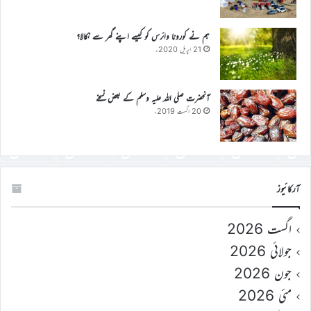
ہم نے کورونا وائرس کو کیسے اپنے گھر سے نکالا؟
21 اپریل 2020ء
آنحضرت صلی اللہ علیہ وسلم کے بعض نسخے
20 اگست 2019ء
آرکائیوز
اگست 2026
جولائی 2026
جون 2026
مئی 2026