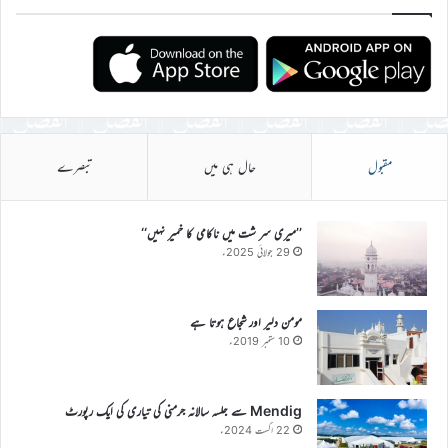
مقبول
حال ہی میں
تبصرے
’’میری سر شت میں ناکامی کا خمیر نہیں‘‘
29 جولائی 2025ء
مومن دلیر اور شجاع ہوتا ہے
10 ستمبر 2019ء
Mendig سے جلسہ سالانہ جرمنی کی تیاری کی ایک رپورٹ
22 اگست 2024ء