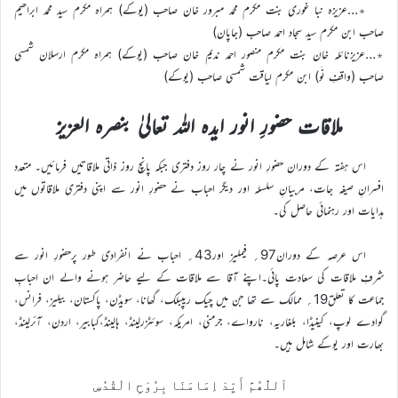
٭…عزیزہ نبا غوری بنت مکرم محمد مبرور خان صاحب (یوکے) ہمراہ مکرم سید محمد ابراھیم
صاحب ابن مکرم سید سجاد احمد صاحب (جاپان)
٭…عزیزنائلہ خان بنت مکرم منصور احمد ندیم خان صاحب (یوکے) ہمراہ مکرم ارسلان شمسی
صاحب (واقفِ نَو) ابن مکرم لیاقت شمسی صاحب (یوکے)
ملاقات حضورِ انور ایدہ اللہ تعالیٰ بنصرہ العزیز
اس ہفتہ کے دوران حضورِ انور نے چار روز دفتری جبکہ پانچ روز ذاتی ملاقاتیں فرمائیں۔ متعدد
افسرانِ صیغہ جات، مربیانِ سلسلہ اور دیگر احباب نے حضورِ انور سے اپنی دفتری ملاقاتوں میں
ہدایات اور رہنمائی حاصل کی۔
اس عرصہ کے دوران97؍ فیملیز اور43؍ احباب نے انفرادی طور پرحضورِ انور سے
شرفِ ملاقات کی سعادت پائی۔اپنے آقا سے ملاقات کے لیے حاضر ہونے والے ان احبابِ
جماعت کا تعلق19؍ ممالک سے تھا جن میں چیک ریپبلک، گھانا، سویڈن، پاکستان، بیلیز، فرانس،
گوادے لوپ، کینیڈا، بلغاریہ، نارواے، جرمنی، امریکہ، سوئٹزرلینڈ، ہالینڈ،کبابیر، اردن، آئرلینڈ،
بھارت اور یوکے شامل ہیں۔
اَللّٰھُمَّ أَیِّدْ اِمَامَنَا بِرُوْحِ الْقُدُسِ