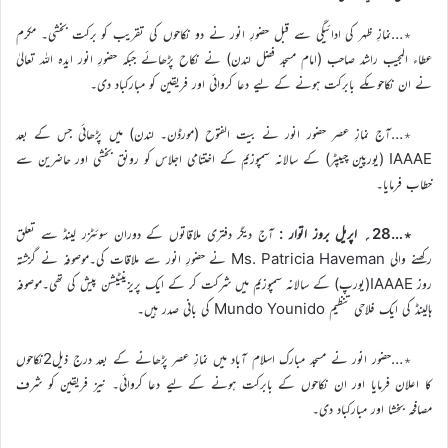
٭…نمازِ ظہر کی ادائیگی سے قبل حضورِ انور نے دو نکاحوں کی تقریب کو برکت بخشی۔ مکرم
عطاء المجیب راشد صاحب (امام مسجد فضل لندن) نے نکاح پڑھائے جبکہ حضورِ انور ایدہ اللہ تعالیٰ
نے ان نکاحوںکے بابرکت ہونے کے لیے دعا کروائی اور فریقین کو مبارکباد دی۔
٭…آج نمازِ عصر حضور انور نے بیت الفتوح (مورڈن۔ لندن) میں پڑھائی جس کے بعد
IAAAE (یورپین چیپٹر) کے سالانہ سمپوزیم کے اختتامی اجلاس کو رونق بخشی اور حاضرین سے
خطاب فرمایا۔
٭…28؍ اپریل بروز اتوار :
آج دیگر دفتری ملاقاتوں کے دوران سوئٹزر لینڈ سے تعلق
رکھنے والی Ms. Patricia Haveman نے حضورِ انور سے ملاقات کی۔موصوفہ نے گزشتہ
روز IAAAE(یورپ) کے سالانہ سمپوزیم میں شرکت کر کے ایک پریزینٹیشن پیش کی تھی۔موصوفہ
ہالینڈ کی ایک فلاحی تنظیم Mundo Younido کی بانی صدر ہیں۔
٭…حضور انور نے مسجد مبارک اسلام آباد میں نمازِ عصر پڑھانے کے بعد درج ذیل2نکاحوں
کا اعلان فرمایا اور ان نکاحوں کے بابرکت ہونے کے لیے دعا کروائی۔ نیز فریقین کو شرف
مصافحہ بخشا اور مبارکباد دی۔