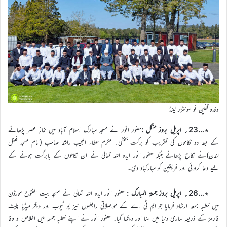
وفدواقفین نو سوئٹزر لینڈ
٭…23؍ اپریل بروز منگل :
حضور انور نے مسجد مبارک اسلام آباد میں نمازِ عصر پڑھانے
کے بعد دو نکاحوں کی تقریب کو برکت بخشی۔ مکرم عطاء المجیب راشد صاحب (امام مسجد فضل
لندن)نے نکاح پڑھائے جبکہ حضورِ انور ایدہ اللہ تعالیٰ نے ان نکاحوں کے بابرکت ہونے کے
لیے دعا کروائی اور فریقین کو مبارکباد دی۔
٭…26؍ اپریل بروز جمعۃ المبارک :
حضورِ انور ایدہ اللہ تعالیٰ نے مسجد بیت الفتوح مورڈن
میں خطبہ جمعہ ارشاد فرمایا جو ایم ٹی اے کے مواصلاتی رابطوں نیز یو ٹیوب اور دیگر میڈیا پلیٹ
فارمز کے ذریعہ ساری دنیا میں سنا اور دیکھا گیا۔ حضور انور نے اپنے خطبہ جمعہ میں اخلاص و وفا