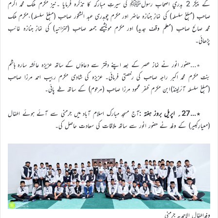
کے پيکر 2 بدري اصحابِ رسولﷺ کي سيرتِ مبارکہ کا تذکرہ فرمایا ۔نیز مکرم ملک محمد اکرم
صاحب (مبلغ سلسلہ) کی نمازِ جنازہ حاضر اور مکرم چوہدری عبد الشکور صاحب (مبلغ سلسلہ)،مکرم ملک
محمد صالح صاحب (معلم وقف جدید) اور مکرم مویشیحے جمعہ صاحب (تنزانیہ) کی نمازِ جنازہ غائب
پڑھائی۔
٭…حضور انور نے نماز عصر کے بعد اپنے دفتر سے دعاؤں کے ساتھ عزیزہ عائشہ سارہ ہاشم
بنت مکرم محمد اکبر راجہ صاحب کی رخصتی فرمائی۔ عزیزہ کی شادی مکرم ربیب احمد مرزا صاحب
(مبلغ سلسلہ آئرلینڈ)ابن مکرم ظفر محمود مرزا صاحب (مرحوم) کے ساتھ طے پائی۔
٭…27؍ اپریل بروز ہفتہ :
آج مسجد مبارک اسلام آباد میں جرمنی سے آئے ہوئے اطفال
(معیارِکبیر) کے وفد نے حضور انور سے ساتھ ملاقات کی سعادت حاصل کی۔
وفداطفال الاحمدیہ جرمنی