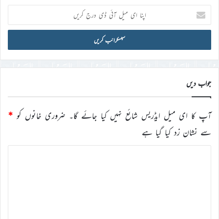
اپنا
ای
میل
آئی
ڈی
درج
کریں
جواب دیں
آپ کا ای میل ایڈریس شائع نہیں کیا جائے گا۔
ضروری خانوں کو
*
سے نشان زد کیا گیا ہے
ت
ب
ص
ر
ہ