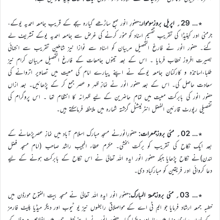
٭… 29؍ اپریل بروزسوموار:
حضورِ انور صبح ساڑھے گیارہ بجے کے قریب جامعہ احمدیہ یوکے،
جرمنی اور کینیڈا کی تقریب تقسیم اسناد کو منور کرنے کی غرض سے جامعہ احمدیہ یوکے تشریف لے
گئے۔ حضور انور نے فارغ التحصیل مربیان کو اسناد سے نوازا نیز شاملینِ تقریب سے انتہائی
بصیرت افروز خطاب فرمایا ۔ اس کے بعد تینوں جامعات کے فارغ التحصیل مربیان کرام نیز
طلبا،اساتذہ و کارکنان جامعہ یوکے نے اپنے پیارے امام کی معیت میں تصاویر اتروانے کی
سعادت حاصل کی۔ اس کے بعد حضور انور نے نمازِ ظہر و عصر جمع کر کے پڑھائیں۔ بعد ازاں
حضور انور کی بابرکت معیت میں تمام حاضرین کے لیے ظہرانہ کا انتظام تھا ۔ اس پروگرام کی
تفصیلی رپورٹ قارئین الفضل انٹرنیشنل گزشتہ شمارہ میں ملاحظہ فرماسکتے ہیں۔
٭… 02؍ مئی بروزجمعرات:
حضورِانورنے مسجد مبارک اسلام آباد میں نمازِ عصرپڑھانے کے
بعد ایک نکاح کی تقریب کو برکت بخشی۔ مکرم عطاء المجیب راشد صاحب (امام مسجد فضل
لندن)نے نکاح پڑھایا جبکہ حضورِ انور ایدہ اللہ تعالیٰ نے اس نکاح کے بابرکت ہونے کے لیے
دعا کروائی اور فریقین کو مبارکباد دی۔
٭… 03؍ مئی بروزجمعۃ المبارک:
حضورِ انور ایدہ اللہ تعالیٰ نے مسجد بیت الفتوح مورڈن میں
خطبہ جمعہ ارشاد فرمایا جو ایم ٹی اے کے مواصلاتی رابطوں نیز یو ٹیوب اور دیگر میڈیا پلیٹ فارمز
کے ذریعہ ساری دنیا میں سنا اور دیکھا گیا۔ حضور انور نے اپنے خطبہ جمعہ میں اخلاص و وفا کے