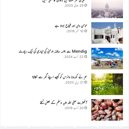
29 جولائی 2025ء
مومن دلیر اور شجاع ہوتا ہے
10 ستمبر 2019ء
Mendig سے جلسہ سالانہ جرمنی کی تیاری کی ایک رپورٹ
22 اگست 2024ء
ہم نے کورونا وائرس کو کیسے اپنے گھر سے نکالا؟
21 اپریل 2020ء
آنحضرت صلی اللہ علیہ وسلم کے بعض نسخے
20 اگست 2019ء