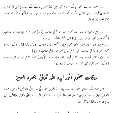
٭…حضورِ انور نے مسجد مبارک اسلام آباد میں نمازِ عصر پڑھانے کے بعددرج ذیل3 نکاحوں
کا اعلان فرمایا اوران نکاحوں کے بابرکت ہونے کے لیے دعا کروائی۔ نیز فریقَین کو شرف مصافحہ
بخشا اور مبارکباد دی۔
٭…عزیزہ لبینہ ندرت بنت مکرم حمید احمد بھٹی صاحب (ربوہ)ہمراہ مکرم وجاہت احمد صاحب
(متعلم درجہ شاہد۔ جامعہ احمدیہ ربوہ) ابن مکرم حفاظت احمد صاحب۔
٭…عزیزہ نائلہ صنوبر منان بنت مکرم میاں مقصود منان صاحب (کارکن MTA۔ یوکے) ہمراہ
مکرم عمر محمد رزاق صاحب ابن مکرم میاں ظفر احمد رزاق صاحب (امریکہ)
٭…عزیزہ نائلہ فرحت بنت مکرم فرحت اللہ ضیاء صاحب (کینیڈا) ہمراہ مکرم محمد احمد شاہد صاحب
(یوکے) ابن مکرم شاہد عمر ناصر صاحب (ناروے)
ملاقات حضورِ انور ایدہ اللہ تعالیٰ بنصرہ العزیز
اس ہفتہ کے دوران حضورِ انور نے چار روز دفتری جبکہ پانچ روز ذاتی ملاقاتیں فرمائیں۔ متعدد
افسرانِ صیغہ جات، مربیانِ سلسلہ اور دیگر احباب نے حضورِ انور سے اپنی دفتری ملاقاتوں میں
ہدایات اور رہنمائی حاصل کی۔