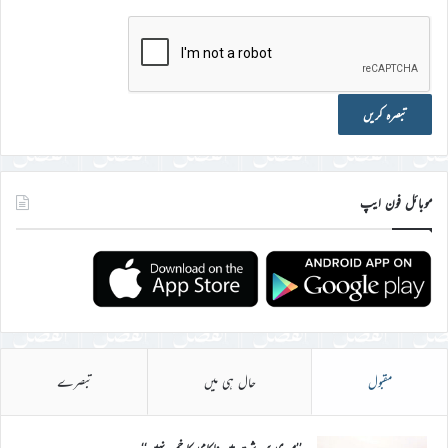
موبائل فون ایپ
مقبول
حال ہی میں
تبصرے
’’میری سر شت میں ناکامی کا خمیر نہیں‘‘