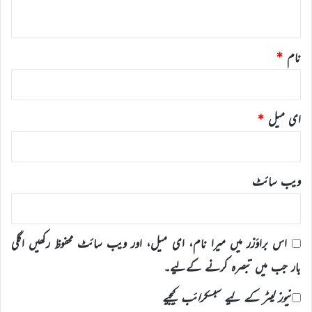
*
نام
*
ای میل
*
ویب‌ سائٹ
اس براؤزر میں میرا نام، ای میل، اور ویب سائٹ محفوظ رکھیں اگلی
بار جب میں تبصرہ کرنے کےلیے۔
نیوز لیٹر کے لیے سبسکرائب کیجیے