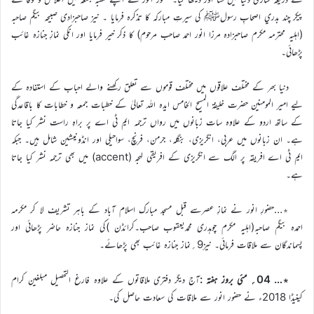
پيکر چند بدري اصحابِ رسولﷺ کي سيرتِ مبارکہ کا تذکرہ فرمایا ۔ نیز صاحبزادی صبیحہ بیگم صاحبہ
(اہلیہ محترمہ مکرم صاحبزادہ مرزا انور احمد صاحب مرحوم) کا ذکر خیر فرمایا اور انکی نمازِ جنازہ غائب
پڑھائی۔
دنیا بھر کے مختلف علاقوں میں مختلف قوموں سے تعلق رکھنے والے احباب کے استفادہ کے
لیے امیر المومنین حضرت خلیفۃ المسیح الخامس ایدہ اللہ تعالیٰ کے خطبات جمعہ و خطابات کا باقاعدگی
کے ساتھ اردو کے علاوہ سات زبانوں میں رواں ترجمہ ایم ٹی اے پر براہِ راست نشر کیا جاتا
ہے۔ ان زبانوں میں عربی، انگریزی، بنگلہ، جرمن، فرنچ، سواحیلی اور انڈونیشین شامل ہیں۔ جبکہ
ایم ٹی اے افریقہ پر الگ سے انگریزی کے افریقی لہجہ (accent) میں بھی ترجمہ نشر کیا جاتا
ہے۔
٭…حضورِ انور نے نمازِ عصرسے قبل مسجد مبارک اسلام آباد کے باہر تشریف لا کر مکرمہ
احمدہ بیگم صاحبہ(اہلیہ مکرم چوہدری محمدیعقوب صاحب۔کرائڈن )کی نماز جنازہ حاضر پڑھائی اور
پسماندگان سے ملاقات فرمائی۔ نیز9؍نماز جنازہ غائب بھی پڑھائے۔
٭… 04؍ مئی بروز ہفتہ :
آج دیگر دفتری ملاقاتوں کے علاوہ فارغ التحصیل مبلغین کرام
کینیڈا 2018ء نے حضور انور سے ملاقات کی سعادت حاصل کی۔