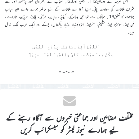
اس عرصہ کے دوران112؍ فیملیز اور63؍ احباب نے انفرادی طور پرحضورِ انور سے
شرفِ ملاقات کی سعادت پائی۔اپنے آقا سے ملاقات کے لیے حاضر ہونے والے ان احبابِ
جماعت کا تعلق16؍ ممالک سے تھا جن میںامریکہ، کینیڈا، جاپان، جرمنی، ہالینڈ، سویڈن، ناروے،
فن لینڈ، سوئٹزر لینڈ، بیلجیئم، آئرلینڈ، انڈونیشیا، انڈیا، پاکستان، یوکے اور ایک عرب ملک شامل
ہیں۔
اَللّٰھُمَّ أَیِّدْ اِمَامَنَا بِرُوْحِ الْقُدُسِ
وکُنْ مَعَہٗ حَیْثُ مَا کَانَ وَانْصُرہُ نَصْرًا عَزِیْزًا
٭…٭…٭
مختلف مضامین اور جماعتی خبروں سے آگاہ رہنے کے
لیے ہمارے نیوز لیٹر کو سبسکرائب کریں