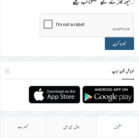
نیوز لیٹر کے لیے سبسکرائب کیجیے
موبائل فون ایپ
مقبول
حال ہی میں
تبصرے