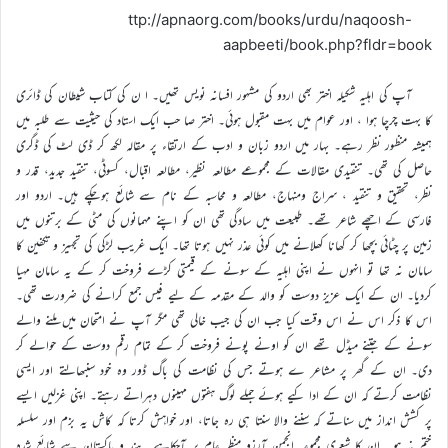
ttp://apnaorg.com/books/urdu/naqoosh-
aapbeeti/book.php?fldr=book
آپ کی اہلیہ شکیلہ اختر بھی اردو کی مشہور افسانہ نویس تھیں۔ ا ن کی کتاب شیطان کی ڈائری
کا بہت چرچا ہوا ، اور عوام میں بہت مقبول ہوئی۔ اختر صا حب ایک استاد کی حیثیت سے طلبہ میں
ہمیشہ منظور نظر رہے۔ بہار میں اردو زبان و ادب کے ارتقاء پر مقالہ لکھ کر ڈی لٹ کی ڈگری
حاصل کی تھی۔ تنقیدی مقالات کے مجموعے مطالعہ نظیر، مطالعہ اقبال، کسوٹی، تنقید جدید، قدر و
نظر، تحقیق و تنقید ، سراج ومنہاج، مطالعہ و محاسبہ کے نام سے شائع ہوچکے ہیں۔ اردو اور
فارسی کے اچھے شاعر تھے۔ طبیعت میں سادگی تھی ان کو اپنے مہمانوں کی مٹی کے برتنوں میں
زمین پر چٹائی بچھا کر کھانا کھلانے میں کوئی عذر نہیں ہوتا تھا۔ ایک غریب لڑکی کی تجہیز و تکفین کا
سامان نہ تھا تو انہوں نے اپنی اہلیہ کے سونے کے قیمتی کڑے فروخت کر کے یہ سامان مہیا
کردیا۔ ان کے ایک عزیز دوست کو والد کے مقدمہ کے لیے فیس جمع کرانے کی ضرورت تھی۔
اس کا ذکر اس نے اس وقت کیا جب ان کی جیب خالی تھی مگر آپ نے امتحان میں ملنے والے
سونے کے جتنے میڈل تھے ان کو اونے پونے فروخت کر کے تمام رقم دوست کے حوالے کر
دی۔ ان کے گھر پر مشاعر ے ہوتے جس کی نظامت کی باگ ڈور وہ خود سنبھالتے اور ایسی
نظامت کرتے کہ ان کے ادا کیے ہوئے جملے لوگ ہفتوں مہینوں دہراتے رہتے۔ اپنی غزلیں ایسے
پر کشش انداز میں سناتے کہ سننے والا سنتا ہی رہ جاتا، اور خواہش کرتا کہ کاش یہ بزم اور سلسلہ
ختم نہ ہو۔ ان کا شعری مجموعہ انجمن آرزو منظر عام پر آچکاہے۔ ہند و پاکستان سے شائع شدہ