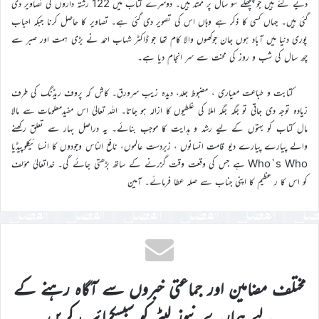
دیے گئے ہیں جو پچھلے سو سال پر ممتد ہیں۔ دوسرے کتاب میں 122 رشتہ داروں کی تصاویر دی
گئی ہیں۔ جہاں کسی کا ذکر ہے وہاں اس کی تصویر دی گئی ہے۔ تصاویر کا حاصل کرنا جبکہ احباب
پوری دنیا میں آباد ہوں جان جوکھوں والا کام تھا جو ڈاکٹر شہاب احمد نے بڑی ہمت اور صبر سے
چھ سال کی شب و روز کی محنت سے سر انجام دیا ہے۔
کتابت و طباعت معیاری ، مضبوط جلد، دیدہ زیب سرورق۔ کاش کہ پروف ریڈنگ کی طرف
زیادہ توجہ دی جاتی تو جگہ جگہ املا کی غلطیوں کا ازالہ ہو جاتا۔ اللہ تعالیٰ اس مفیدمعلومات سے مالا
مال کتاب کو بہتوں کے لیے رشد و ہدایت کا موجب بنائے۔ یہ دراصل بہار سے تعلق رکھنے
والے پیارے پیارے دیو قامت انسانوں ، زبردست عالموں، نافع الناس وجودوں کا انسا ئیکلوپیڈیا
Who`s Who ہے جس کی وقعت وقت گزرنے کے ساتھ بڑھتی جائے گی۔ خداتعالیٰ مؤلف
کو اس کا ر عظیم کا اپنی جناب سے صلہ عطا فرمائے۔ آمین
مختلف مضامین اور جماعتی خبروں سے آگاہ رہنے کے
لیے ہمارے نیوز لیٹر کو سبسکرائب کریں