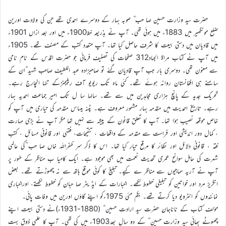
حضرت سید وزارت حسین صا حب ؓ صوبہ بہار کے دوسرے احمدی تھے جن کی ولادت اورین
ضلع مونگھیر میں 1883ء میں ہوئی تھی۔ آپ نے بذریعہ خط1900ء میں اور بعد ازاں 1901ء
میں قادیان میں دستی بیعت کا شرف حاصل کیا تھا۔ آپ متعدد کتب کے مصنف تھے۔ 1905ء
میں آپ نے کتاب مراۃ الجہاد312 صفحات کی تصنیف فرمائی جو حضرت اقدس کے نام نامی
سے معنون تھی۔ دوسری بار جب آپ قادیان گئے تو صاحبزادہ عبد اللطیف صاحب شہید ؓان کے
سامنے ہی افغانستان روانہ ہوئے تھے۔ کئی ماہ تک ریویو آف ریلیجنزکے تنہا انچارج رہے۔
تحریک جدید کے پانچ ہزاری مجاہدین میں سے تھے۔ سالہا سا ل تک امیر جماعت احمدیہ بہار
رہے۔ تاریخ احمدیت میں مقدمہ بہار مشہور معروف ہے۔ پٹنہ میںاس مقدمہ کی تیاری میں آپ کو
خاص موقعہ نصیب ہؤا تھا۔ آپ کا تعلق قانون کے پیشہ سے نہیں تھا مگر آپ نے بڑی مہارت
، کمال دور اندیشی اور فراست سے مقدمہ کے واقعات ، تنقیحات، فقہی اور قانونی مسائل ، کتب
فقہ ، قانونی دلائل اور نظائر کا مرقع تیار کیا تھا۔ اس کا ذکر سر ظفراللہ خاں صا حب ؓکی عالمی
شہرت کی حامل سوانح عمری تحدیث نعمت میں بھی موجود ہے۔ ایک کامیا ب مناظر کے طور پر
آپ نے آریہ سماجیوں سے مناظر ے کیے۔ تبلیغ کا کوئی موقع ہاتھ سے نہ چھوڑتے تھے۔ بعض
انگریز مرد اور خواتین کو تبلیغی خطوط لکھے۔ اخبارات کے ایڈ یٹر صا حبان کو خطوط لکھتے، اوراخباری
نمائندوں کو انٹرویو دیا کرتے تھے۔ یکم مئی 1975ءکو اپنے گاؤں اورین میں وفات پائی۔
مؤلف کتاب کے ناناجان حضرت سید ارادت حسین ؓ (1880-1931ء)نے دستی بیعت اپنے
چھوٹے بھائی سید وزارت حسین ؓ کے دو سال بعد1903ء میں کی تھی۔ آپ کا علمی ذوق بہت