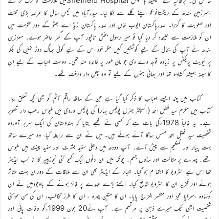
حاصل کی۔ برطانیہ کے شیفیلڈ ہا سپٹل Sheffield Hospitalمیں ملازمت کو ترک کر کے
،سرزمین سندھ کے ریگستانوںکو اپنے گلے سے لگا لیا۔ حیدرآباد میں تیس سال کا عرصہ بڑی محنت
اور صعوبت کا گزرا۔ صدرپاکستان ایوب خاں اور صدر پاکستان زیڈ اے بھٹو کے دور حکومت میں
ان کو ملازمت سے علیحدہ کر دیا گیا تو میر رسول بخش تالپور آپ کے گھر حاضر ہوئے۔ معززین
سندھ نے آپ کی بحالی کے لیے کوششیں کیں مگر خود اس کے لیے کوئی بھاگ دوڑ نہیں کی بلکہ
پرائیویٹ پریکٹس پر زیادہ توجہ دے دی جو مالی طور پر فائدہ مند تھی۔ دوست احباب کے لیے ان
کا سینہ ہمیشہ کشادہ تھا اور بھائی بہنوں کے لیے تو وہ پھل دار درخت تھے۔
کتاب میں چند ایسے احباب کا ذکر کیا گیا ہے جن کے ساتھ راقم آثم کو بھی کچھ تعلق رہا۔
کتاب میں مکرم سید فضل احمد (انسپکٹر جنرل پولیس بہار) کی پولیس وردی میں ملبوس رعب دار تصویر
ہے۔ یہ غالباََ 1978ءکی بات ہے کہ کسی نے مجھے بتایا کہ ہندوستان کی ایک سربر آوردہ
شخصیت سید فضل احمد مسس ساگا آئے ہوئے ہیں۔ میں نے ان سے رابطہ کیا، وہ میرے ساتھ
بہت پیار اور تعظیم سے پیش آئے۔ آپ دودھ میں دھلی سفید بشرٹ اور سفید پینٹ میں ملبوس
تھے۔ چہرے پر متانت اور سڈول جسم۔ چونکہ میں ان دنوں ایک کمیو نٹی نیوزپیپر کا نا ئب ایڈیٹر
تھا اس لیے انٹرویو کا اہتما م ہو گیا۔ اخبار کے ایڈیٹر بھی ان سے ملاقات کے دوران بہت متاثر
ہوئے اور فخریہ ان کا انٹرویو شائع کیا۔ اتنے بڑے عہدے پر فائز ہونے کے باوجودمیں نے ان
کوسادہ ،سراپا عجز اور منکسر المزاج پایا۔ ان کا متین چہرہ ، ان کا طرز تخاطب، ان کی من موہنی
شخصیت ابھی تک میرے ذہن پر مرتسم ہے۔ آپ نے20 جون 1999ءکو وفات پائی اور