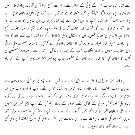
سے تھا۔ شاہ صاحب شہر کے چوٹی کے ڈاکٹر تھے۔ حضرت مصلح موعود ؓ کی تحریک پر1929ء میں
ہندوستان میں سیرۃ النبی ﷺ پر جلسے منعقد ہوئے تو آپ نے آرہ میں شایان شان طریق سے
پہلا جلسہ منعقد کروایا تھا۔ آپ کا ادبی ذوق بہت بلند تھا۔ ہزاروں ادبی کتابوں کا مطالعہ کیا ہوا
تھا۔ شعر و شاعری سے بھی شغف تھا۔ مؤلف کتاب کی والدہ سیدہ میمونہ بیگم صا حبہ ؓ حضرت مسیح
موعود علیہ السلام کی صحابیہ تھیں۔ ان کا انتقال جولائی 1984ء کو ہوا تھا۔ آپ کے والد کا نام
سید ارادت حسین تھا۔ اخبارات و رسائل کا مطالعہ باقاعدگی سے کرتیں۔ ما ہنامہ عصمت دہلی، ساقی
دہلی، تہذیب نسواں ، اخبار انقلاب آپ کے پسندیدہ رسائل و اخبار تھے۔ معروف مصنفین کی
کتب کا مطالعہ کیا ہؤا تھا۔ ہندوستان کے مشہور ادیب پروفیسر اختر اورینوی آپ کے عم زاد
تھے۔
پروفیسر اختر اورینوی ( ایم اے، ڈی لٹ، صدر شعبہ اردو ، پٹنہ یو نیورسٹی ) ہندوستان کے
بلند پایہ ادیب،مصنف، افسانہ نگار ، نقاد، شاعر اور افسانہ نویس تھے۔ آپ کا اردو ادب میں بلند
مقام تھا۔ نہایت دبنگ اور بے خوف احمدی تھے۔ ان کے سب دوست احباب ان کی بذلہ سنجی،
زندہ دلی، اور خوش مزاقی کے قائل تھے۔ لاہور کے رسالہ نقوش کے آپ بیتی نمبر میں انہوں
نے علی الاعلان لکھا تھا کہ مجھے جس شخصیت نے سب سے زیادہ متاثر کیا وہ حضرت مرزا بشیر
الدین محمود احمد کی ذات با برکت ہے۔ اس رسالے میں اختر اورینوی کی سوانح 1097 پر دی گئی
ہے۔ یہ رسالہ آن لائن دستیاب ہے: