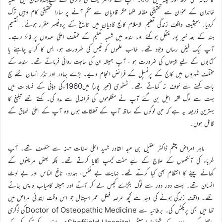
خاندان کے عنوان سے تحقیقی مقالہ لکھا مگر قادیان سے حکم آنے پر سارا تحقیقی کام وہیں ترک
کردیا۔ بحیثیت واقف زندگی تعلیم الاسلام کالج قادیان میں تاریخ کے پروفیسر مقرر ہوئے۔ تقسیم
ہند کے بعد خیر پور منتقل ہوگئے اور سندھ میں شعبہ تعلیم کے مختلف اعلیٰ عہدوں پر فائز رہے۔
آپ ایک فیض رساں وجود تھے۔ طالب علموں کو فیس کی ضرورت ہو، بس کا کرایہ چاہئے یا
کتابوں کے لیے پیسوں کی ضرورت ہو ، آپ ہمیشہ ان کی حاجت روائی فرماتے تھے۔ سندھ کے
مختلف شہروں میں کالج کے پرنسپل کے فرائض انجام دیے۔ بڑے بہادر اور نڈر انسان تھے سچ
بات کہنے سے خوف نہ کھاتے تھے۔ ٹھٹھری (خیر پور) میں1960ءکی دہائی کے فسادات میں
بہت سے لوگ لقمہ اجل بن گئے آپ نے مظلوموں کی فراخدلی سے مدد کی۔ کہتے تھے تبلیغ کا
بہترین ذریعہ یہ ہے کہ جن لوگوں کے ساتھ آپ کے تعلقات ہوں وہ آپ کے اعلیٰ اخلاق کے
قائل ہوں۔
ماہر امراض چشم ڈاکٹر عقیل بن عبد القادر شہید اعلیٰ صفات حسنہ سے متصف تھے۔ آپ
غرباء کی آنکھوں کے علاج کے لیے مفت کیمپ لگایا کرتے تھے۔ بلکہ بعض مریضوں کے
کھانے پینے کا انتظام بھی کیا کرتے تھے۔ نہایت بے نفس، ہمدرد، نافع الناس اور بے لوث
انسان تھے۔ بہت دور دور سے لوگ بگڑے کیس لے کر آتے اور ہمیشہ کامیاب واپس جاتے
تھے۔ واقف زندگی ہونے کی وجہ سے کچھ عرصہ فضل عمر ہسپتال جو اس وقت ابتدائی مراحل میں
تھا میں بھی پریکٹس کی۔ برطانیہ سے Doctor of Osteopathic Medicineکی ڈگری