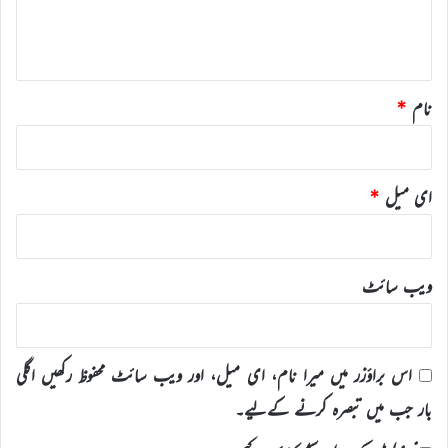
ہ
*
نام
*
ای میل
*
ویب‌ سائٹ
اس براؤزر میں میرا نام، ای میل، اور ویب سائٹ محفوظ رکھیں اگلی
بار جب میں تبصرہ کرنے کےلیے۔