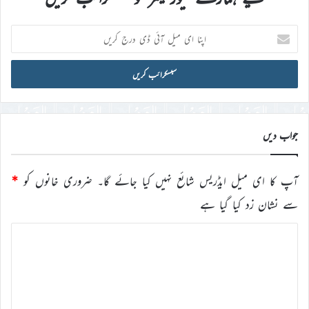
اپنا
ای
میل
آئی
ڈی
درج
کریں
جواب دیں
آپ کا ای میل ایڈریس شائع نہیں کیا جائے گا۔
ضروری خانوں کو
*
سے نشان زد کیا گیا ہے
ت
ب
ص
ر