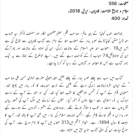
صفحات: 556
مقام و تاریخ اشاعت: قادیان۔ اپریل 2018ء
تعداد: 400
جماعت احمدیہ کینیڈا کے جیّد عالم، صا حب قلم، معتبرمضمون نگار اور مصنف ڈاکٹر سید شہاب
احمد (ایڈ منٹن کینیڈا)نے صوبہ بہار کے اصحاب احمدؑ کے نام سے کتاب قادیان سے شائع کی ہے
جس میں19 ؍اصحاب احمد علیہ السلام کے حالات زندگی، ان کی اولاد کے حالات اور پھرآگے
ان کی اولاد(کل74 احباب ) کے کوائف دیے گئے ہیں۔ اپنے موضوع کے لحاظ سے یہ ایک
نادر کتاب ہے جس کا مطالعہ ہر کتابوں کے رسیا کو کرنا چاہیے۔
کتاب میں سب سے پہلے صوبہ بہار کے پہلے جلیل القدرصحابی حضرت مولوی حسن علی صا حب
ؓ کے ایمان افروزحالات زندگی دیے گئے ہیںجن کے ذریعہ احمدیت کا نور بہار میں پھیلا تھا۔
مسلمان قوم نے آپ کو شمس الواعظین کا لقب عطا کیا تھا۔ کئی سو ہنود نے آپ کے دست
مبارک پر نور اسلامی سے اپنے دلوں کو منور کیا۔ سکول کے زمانے میں لوگ آپ کی شعلہ بیاں
تقریروں سے بہت مر عوب و متأثر ہوتے تھے۔ ہندوستان کے مشہو ر شہروں کے دورے کیے
اور مدارس و یتیم خانے قائم کیے۔ انجمن حمایت اسلام کی بنا ء میں بھی آپ کا ہاتھ تھا۔ آپ کا
بیعت کا سال 1894ء ہے۔ انجام آتھم میں313 صحابہ میں آپ کا نام درج ہے۔ آپ کی
سوانح حیات ان کی اپنی کتاب تائید حق میں موجود ہے۔