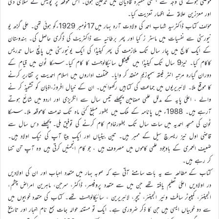
موصی ہونے کی وجہ سے بہشتی مقبرہ قادیان میں تدفین ہوئی۔ اس موقعہ پر پولیس نے سلامی دی
اور معززین علاقہ نے اظہار تعزیت کیا۔
مؤلف کتاب ڈاکٹرسید شہاب احمد کی ولادت آرہ بہار میں17نومبر 1929ءکو ہوئی تھی۔ علی گڑھ یو
نیورسٹی سے نفسیات میں ماسٹر ز کیا اور پھر برطانیہ سے ڈاکٹریٹ کی ڈگری حاصل کی۔ ہندوستان
کے ایک کالج میں چار سال تک ملازمت کی پھر کینیڈا کی ایک یونیورسٹی میں پانچ سال تدریس
کاکام کیا۔ نیز9 سال تک کینیڈا میں کلینکل سائیکالوجسٹ کا کام کیا۔ سسکا ٹون میں قیام کے
دوران گیارہ مرتبہ انٹر فیتھ سمپوزیم منعقد کر وایا۔ مختلف اداروں میں اسلام احمدیت پر تقاریر کرنے
کا موقع ملا۔ لائبریریوں میں جماعت کی کتابیں رکھوائیں۔ ان کے خیال افروز،اذہان کو تشحیذ کر نے
والے ، اعلیٰ پایہ کے مدلل علمی مضامین پچھلے تیس سال سے انگریزی اور اردو میں شائع ہوتے
آرہے ہیں۔ 1988ء میں پانامہ کے ملک میں بطور مبلغ کئی ماہ تک خدمت کاموقعہ ملا۔ سسکا
ٹون کی مسجد احمدیہ میں سات سال تک بطورخادم کام کرنے کی توفیق ملی۔ پچھلے دس سال سے
قاضی اول نیز ریسرچ سیل کے ممبر ہیں۔ تین بیٹیاں اور ایک بیٹا آپ کی نیک اولاد ہیں۔
ضعیف العمری کے باوجود علمی کاموں میں مصروف ہیں ، جو کام انجمنیں کرتی ہیں وہ آپ تن تنہا
کر رہے ہیں۔
کتاب کے مطالعہ سے یہ بات سامنے آتی ہے کہ صوبہ بہار میں متعدد احباب اور ان کی اولادیں
در اولادیں اعلیٰ تعلیم یافتہ تھے جن میں سے متعدد پروفیسر، ڈاکٹر، سرجن، ماہرین امراض چشم،
انجینئر، کمپیوٹر سافٹ وئیر انجینئر، ٹیچر، لائبریرین ، سائیکالوجسٹ تھے۔ کتاب کی متعدد خوبیوں میں
سے دو خوبیاں ایسی ہیں جن کا ذکر ضروری ہے۔ ایک تو مستند حوالہ جات بمع نام اخبار اور تاریخ