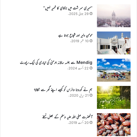
’’میری سر شت میں ناکامی کا خمیر نہیں‘‘
29 جولائی 2025ء
مومن دلیر اور شجاع ہوتا ہے
10 ستمبر 2019ء
Mendig سے جلسہ سالانہ جرمنی کی تیاری کی ایک رپورٹ
22 اگست 2024ء
ہم نے کورونا وائرس کو کیسے اپنے گھر سے نکالا؟
21 اپریل 2020ء
آنحضرت صلی اللہ علیہ وسلم کے بعض نسخے
20 اگست 2019ء