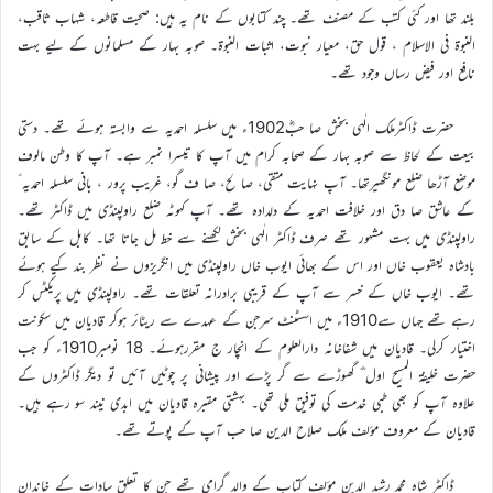
بلند تھا اور کئی کتب کے مصنف تھے۔ چند کتابوں کے نام یہ ہیں: صحبت قاطعہ، شہاب ثاقب،
النبوۃ فی الاسلام ، قول حق، معیار نبوت، اثبات النبوۃ۔ صوبہ بہار کے مسلمانوں کے لیے بہت
نافع اور فیض رساں وجود تھے۔
حضرت ڈاکٹرملک الٰہی بخش صا حبؓ1902ء میں سلسلہ احمدیہ سے وابستہ ہوئے تھے۔ دستی
بیعت کے لحاظ سے صوبہ بہار کے صحابہ کرام میں آپ کا تیسرا نمبر ہے۔ آپ کا وطن مالوف
موضع آڑھا ضلع مونگھیرتھا۔ آپ نہایت متقی، صا لح، صا ف گو، غریب پرور ، بانی سلسلہ احمدیہ ؑ
کے عاشق صا دق اور خلافت احمدیہ کے دلدادہ تھے۔ آپ کہوٹہ ضلع راولپنڈی میں ڈاکٹر تھے۔
راولپنڈی میں بہت مشہور تھے صرف ڈاکٹر الٰہی بخش لکھنے سے خط مل جاتا تھا۔ کابل کے سابق
بادشاہ یعقوب خاں اور اس کے بھائی ایوب خاں راولپنڈی میں انگریزوں نے نظر بند کیے ہوئے
تھے۔ ایوب خاں کے خسر سے آپ کے قریبی برادرانہ تعلقات تھے۔ راولپنڈی میں پریکٹس کر
رہے تھے جہاں سے1910ء میں اسسٹنٹ سرجن کے عہدے سے ریٹائر ہوکر قادیان میں سکونت
اختیار کرلی۔ قادیان میں شفاخانہ دارالعلوم کے انچار ج مقررہوئے۔ 18 نومبر1910ء کو جب
حضرت خلیفۃ المسیح اول ؓ گھوڑے سے گر پڑے اور پیشانی پر چوٹیں آئیں تو دیگر ڈاکٹروں کے
علاوہ آپ کو بھی طبی خدمت کی توفیق ملی تھی۔ بہشتی مقبرہ قادیان میں ابدی نیند سو رہے ہیں۔
قادیان کے معروف مؤلف ملک صلاح الدین صا حب آپ کے پوتے تھے۔
ڈاکٹر شاہ محمد رشید الدین مؤلف کتاب کے والد گرامی تھے جن کا تعلق سادات کے خاندان