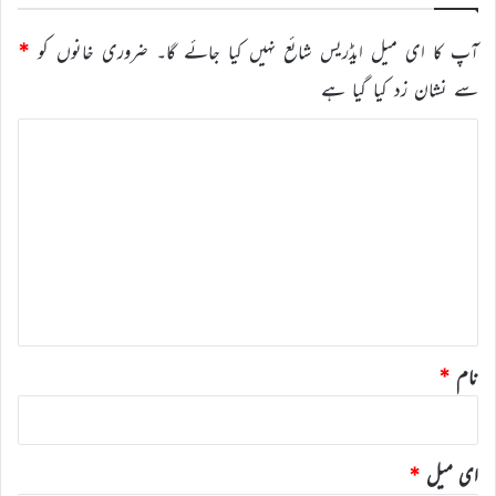
آپ کا ای میل ایڈریس شائع نہیں کیا جائے گا۔
ضروری خانوں کو
*
سے نشان زد کیا گیا ہے
ت
ب
ص
ر
ہ
*
نام
*
ای میل
*