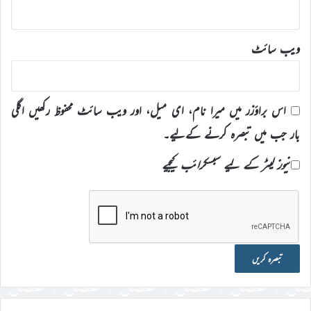
ویب‌ سائٹ
اس براؤزر میں میرا نام، ای میل، اور ویب سائٹ محفوظ رکھیں اگلی
بار جب میں تبصرہ کرنے کےلیے۔
نیوز لیٹر کے لیے سبسکرائب کیجیے