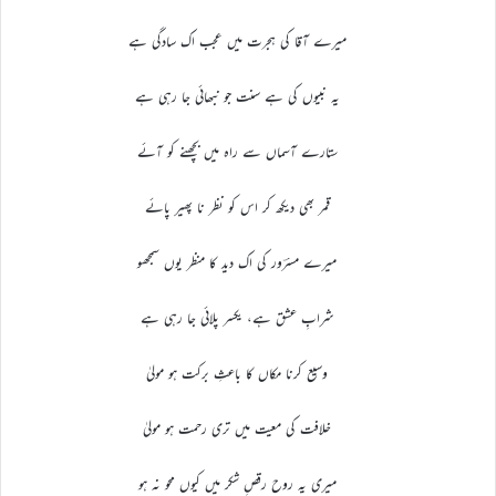
میرے آقا کی ہجرت میں عجب اک سادگی ہے
یہ نبیوں کی ہے سنت جو نبھائی جا رہی ہے
ستارے آسماں سے راہ میں بچھنے کو آئے
قمر بھی دیکھ کر اس کو نظر نا پھیر پائے
میرے مسرؔور کی اک دید کا منظر یوں سمجھو
شرابِ عشق ہے، یکسر پلائی جا رہی ہے
وسیع کرنا مکاں کا باعثِ برکت ہو مولیٰ
خلافت کی معیت میں تری رحمت ہو مولیٰ
میری یہ روح رقصِ شکر میں کیوں محو نہ ہو