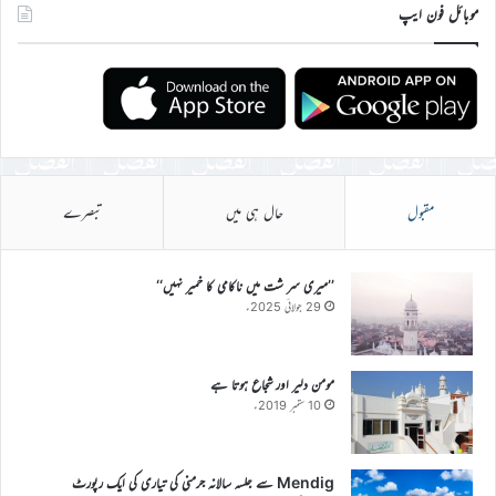
موبائل فون ایپ
مقبول
حال ہی میں
تبصرے
’’میری سر شت میں ناکامی کا خمیر نہیں‘‘
29 جولائی 2025ء
مومن دلیر اور شجاع ہوتا ہے
10 ستمبر 2019ء
Mendig سے جلسہ سالانہ جرمنی کی تیاری کی ایک رپورٹ