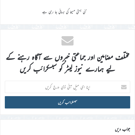
نئی بستی مسیحا کی بسائی جا رہی ہے
مختلف مضامین اور جماعتی خبروں سے آگاہ رہنے کے
لیے ہمارے نیوز لیٹر کو سبسکرائب کریں
اپنا
ای
میل
آئی
ڈی
درج
کریں
جواب دیں