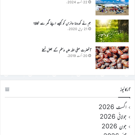
22 اگست 2024ء
ہم نے کورونا وائرس کو کیسے اپنے گھر سے نکالا؟
21 اپریل 2020ء
آنحضرت صلی اللہ علیہ وسلم کے بعض نسخے
20 اگست 2019ء
آرکائیوز
اگست 2026
جولائی 2026
جون 2026