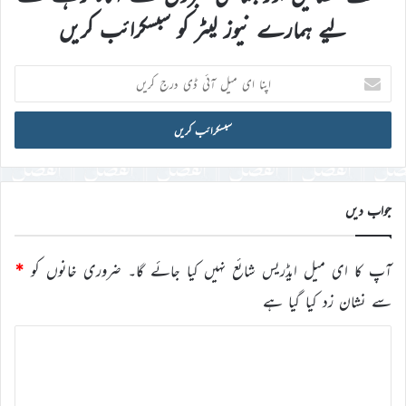
لیے ہمارے نیوز لیٹر کو سبسکرائب کریں
اپنا
ای
میل
آئی
ڈی
درج
کریں
جواب دیں
آپ کا ای میل ایڈریس شائع نہیں کیا جائے گا۔
ضروری خانوں کو
*
سے نشان زد کیا گیا ہے
ت
ب
ص