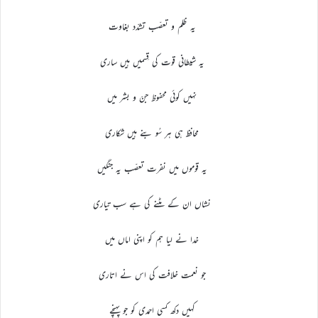
یہ ظلم و تعصّب تشدّد بغاوت
یہ شیطانی قوت کی قِسمیں ہیں ساری
نہیں کوئی محفوظ جنّ و بشر میں
محافظ ہی ہر سُو بنے ہیں شکاری
یہ قوموں میں نفرت تعصّب یہ جنگیں
نشاں ان کے مٹنے کی ہے سب تیاری
خدا نے لیا ہم کو اپنی اماں میں
جو نعمت خلافت کی اس نے اتاری
کہیں دکھ کسی احمدی کو جو پہنچے