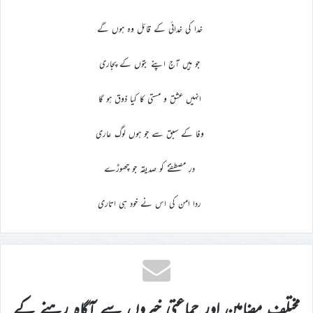
خدا کی خدائی کے قائل وہ ہوں گے
جو ہیں آج اپنے بتوں کے پجاری
انہیں عشق و مستی کا کیا ذوق ہو گا
وفا کے سبق سے جو ہوں لوگ عاری
درِ مصطفےٰؐ کو صدیقہ جو چھوڑے
ردا امن کی اس نے خود ہی اتاری
مختلف مضامین اور جماعتی خبروں سے آگاہ رہنے کے