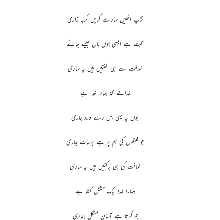
تڑپ اٹھیں سارے کریں گریہ زاری
محبت ہے ایسی ہوں ماں جیسے جائے
خلافت سے ہی الفتیں ہیں یہ ساری
خدائے محمدؐ ہمارا خدا ہے
لبوں پہ یہی بس رہے ورد جاری
جو فضلوں کی ہم پر ہے برسات جاری
خلافت کی ہی برکتیں ہیں یہ ساری
ہمارا خدا ایک مشکل کشا ہے
جو کرتا ہے آسان مشکل ہماری