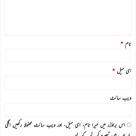
ر
ہ
*
نام
*
ای میل
*
ویب‌ سائٹ
اس براؤزر میں میرا نام، ای میل، اور ویب سائٹ محفوظ رکھیں اگلی
بار جب میں تبصرہ کرنے کےلیے۔