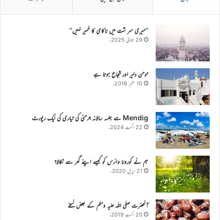
’’میری سر شت میں ناکامی کا خمیر نہیں‘‘
29 جولائی 2025ء
مومن دلیر اور شجاع ہوتا ہے
10 ستمبر 2019ء
Mendig سے جلسہ سالانہ جرمنی کی تیاری کی ایک رپورٹ
22 اگست 2024ء
ہم نے کورونا وائرس کو کیسے اپنے گھر سے نکالا؟
21 اپریل 2020ء
آنحضرت صلی اللہ علیہ وسلم کے بعض نسخے
20 اگست 2019ء