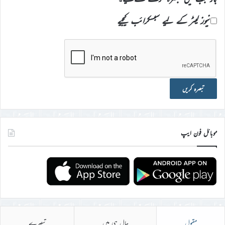
نیوز لیٹر کے لیے سبسکرائب کیجیے
موبائل فون ایپ
مقبول
حال ہی میں
تبصرے