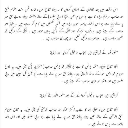
اس وقت میں چند نکاحوں کے اعلان کروں گا ۔ پہلا نکاح عزیزہ امارہ ثمن بنت مکرم لئیق
احمد صاحب مرحوم ربوہ کا ہے جو عزیزم عمیر حفیظ (مربی سلسلہ)کے ساتھ پینسٹھ ہزار روپے حق مہر
پر طے پایا ہے جو اس وقت جامعہ احمدیہ ربوہ میں شعبہ تخصص میں کام کر رہے ہیں ۔ حفیظ احمد
صاحب کے بیٹے ہیں۔ دونوں، لڑکے اور لڑکی کے وکیل یہاں موجود ہیں ۔ لڑکی کے وکیل محمد
احسن صاحب ہیں ۔ دوسرے وکیل شکیل احمد چوہدری صاحب ہیں ۔
حضورانور نے فریقین میں ایجاب و قبول کروایا اور فرمایا:
اگلا نکاح عزیزہ آنسہ یونس کا ہے جو ڈاکٹر محمد یونس صاحب( آسڑیلیا )کی بیٹی ہیں۔ یہ نکاح
عزیزم محمد انس احمد کے ساتھ اڑھائی ہزار پاؤنڈ حق مہر پر طے پایا ہے، جو آج کل سپین میں مربی
سلسلہ ہیں اور مبشر احمد خان صاحب کے بیٹے ہیں ۔
فریقین میں ایجاب و قبول کروانے کے بعد حضور انور نے فرمایا:
اگلا نکاح عزیزہ طوبیٰ احمد کا ہےیہ ڈاکٹر مختار احمد صاحب جرمنی کی بیٹی ہیں۔ یہ نکاح عزیزم
انیق الرحمٰن کے ساتھ تین ہزار پاؤنڈ حق مہر پر طے پایا ہے، جو مربی سلسلہ ہیں اور اس دفعہ
جامعہ سے پاس ہوئے ہیں ۔