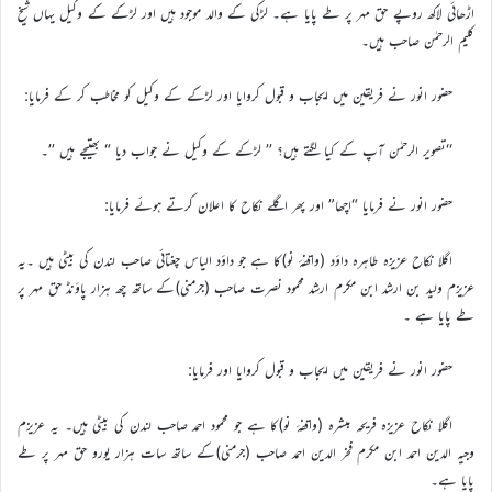
اڑھائی لاکھ روپے حق مہر پر طے پایا ہے۔ لڑکی کے والد موجود ہیں اور لڑکے کے وکیل یہاں شیخ
کلیم الرحمٰن صاحب ہیں۔
حضور انور نے فریقین میں ایجاب و قبول کروایا اور لڑکے کے وکیل کو مخاطب کر کے فرمایا:
‘‘تصویر الرحمٰن آپ کے کیا لگتے ہیں؟ ’’ لڑکے کے وکیل نے جواب دیا “ بھتیجے ہیں ’’۔
حضور انور نے فرمایا “اچھا” اور پھر اگلے نکاح کا اعلان کرتے ہوئے فرمایا:
اگلا نکاح عزیزہ طاہرہ داؤد (واقفۂ نو)کا ہے جو داؤد الیاس چغتائی صاحب لندن کی بیٹی ہیں ۔یہ
عزیزم ولید بن ارشد ابن مکرم ارشد محمود نصرت صاحب (جرمنی)کے ساتھ چھ ہزار پاؤنڈ حق مہر پر
طے پایا ہے ۔
حضور انور نے فریقین میں ایجاب و قبول کروایا اور فرمایا:
اگلا نکاح عزیزہ فریحہ مبشرہ (واقفۂ نو)کا ہے جو محمود احمد صاحب لندن کی بیٹی ہیں۔ یہ عزیزم
وجیہ الدین احمد ابن مکرم فخر الدین احمد صاحب (جرمنی)کے ساتھ سات ہزار یورو حق مہر پر طے
پایا ہے۔