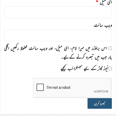
ای میل
*
ویب‌ سائٹ
اس براؤزر میں میرا نام، ای میل، اور ویب سائٹ محفوظ رکھیں اگلی
بار جب میں تبصرہ کرنے کےلیے۔
نیوز لیٹر کے لیے سبسکرائب کیجیے