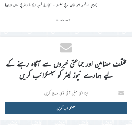
(مرتبہ :۔ظہیر احمد خان مربی سلسلہ ۔ انچارج شعبہ ریکارڈ دفتر پی ایس لندن)
٭…٭…٭
مختلف مضامین اور جماعتی خبروں سے آگاہ رہنے کے
لیے ہمارے نیوز لیٹر کو سبسکرائب کریں
اپنا
ای
میل
آئی
ڈی
درج
کریں