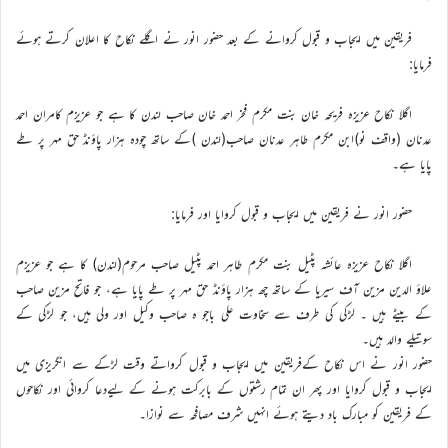
فریقین میں ایجاب و قبول کروانے کے بعد حضور انور نے اگلے نکاح کا اعلان کرتے ہوئے
فرمایا:
اگلا نکاح عزیزہ فریحہ خان بنت مکرم فخر احمد خان صاحب لندن کا ہے جو عزیزم کامران احمد
عدنان (واقف نو)ابن مکرم طاہر عدنان صاحب(لندن )کے ساتھ چودہ ہزار پاؤنڈ حق مہر پر طے
پایا ہے۔
حضور انور نے فریقین میں ایجاب و قبول کروایا اور فرمایا:
اگلا نکاح عزیزہ عائشہ پٹیل بنت مکرم طاہر احمد پٹیل صاحب مرحوم(لندن) کا ہے جو عزیزم
علاؤ الدین مزین آف سیریا کے ساتھ چھ ہزار پاؤنڈ حق مہر پر طے پایا ہے، جو فاتح مزین صاحب
کے بیٹے ہیں ۔ لڑکی کی طرف سے سخاوت علی باجو ہ صاحب وکیل اور ولی ہیں، جو لڑکی کے
سوتیلے والد ہیں۔
حضور انور نے اس نکاح کےفریقین میں ایجاب و قبول کرواتے وقت لڑکے سے انگریزی میں
ایجاب و قبول کروایا اور پھر ان تمام رشتوں کے بابرکت ہونے کے لیےدعا کروائی اور نکاحوں
کے فریقین کو مبارک باد دیتے ہوئے انہیں شرف مصافحہ سے نوازا۔