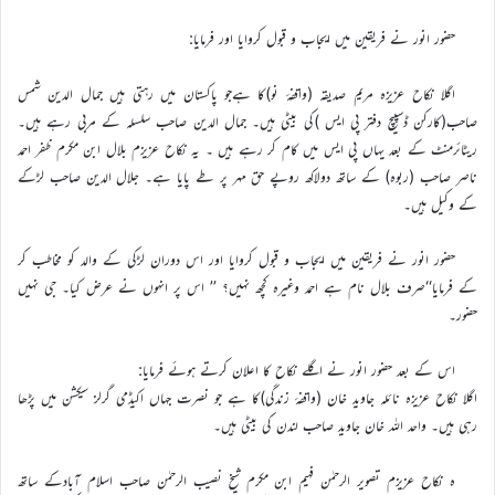
حضور انور نے فریقین میں ایجاب و قبول کروایا اور فرمایا:
اگلا نکاح عزیزہ مریم صدیقہ (واقفۂ نو)کا ہےجو پاکستان میں رہتی ہیں جمال الدین شمس
صاحب(کارکن ڈسپیچ دفتر پی ایس )کی بیٹی ہیں۔ جمال الدین صاحب سلسلہ کے مربی رہے ہیں۔
ریٹائرمنٹ کے بعد یہاں پی ایس میں کام کر رہے ہیں ۔ یہ نکاح عزیزم بلال ابن مکرم ظفر احمد
ناصر صاحب (ربوہ) کے ساتھ دولاکھ روپے حق مہر پر طے پایا ہے۔ جلال الدین صاحب لڑکے
کے وکیل ہیں۔
حضور انور نے فریقین میں ایجاب و قبول کروایا اور اس دوران لڑکی کے والد کو مخاطب کر
کے فرمایا‘‘صرف بلال نام ہے احمد وغیرہ کچھ نہیں؟ ’’ اس پر انہوں نے عرض کیا۔ جی نہیں
حضور۔
اس کے بعد حضور انور نے اگلے نکاح کا اعلان کرتے ہوئے فرمایا:
اگلا نکاح عزیزہ نائلہ جاوید خان (واقفۂ زندگی)کا ہے جو نصرت جہاں اکیڈمی گرلز سیکشن میں پڑھا
رہی ہیں۔ واحد اللہ خان جاوید صاحب لندن کی بیٹی ہیں۔
ہ نکاح عزیزم تصویر الرحمٰن فہیم ابن مکرم شیخ نصیب الرحمٰن صاحب اسلام آبادکے ساتھ