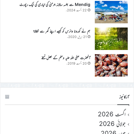
Mendig سے جلسہ سالانہ جرمنی کی تیاری کی ایک رپورٹ
22 اگست 2024ء
ہم نے کورونا وائرس کو کیسے اپنے گھر سے نکالا؟
21 اپریل 2020ء
آنحضرت صلی اللہ علیہ وسلم کے بعض نسخے
20 اگست 2019ء
آرکائیوز
اگست 2026
جولائی 2026
جون 2026