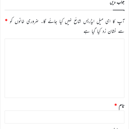
جواب دیں
آپ کا ای میل ایڈریس شائع نہیں کیا جائے گا۔
ضروری خانوں کو
*
سے نشان زد کیا گیا ہے
ت
ب
ص
ر
ہ
*
نام
*