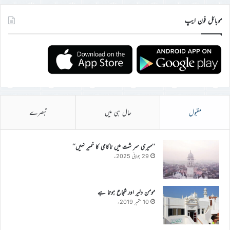
موبائل فون ایپ
مقبول
حال ہی میں
تبصرے
’’میری سر شت میں ناکامی کا خمیر نہیں‘‘
29 جولائی 2025ء
مومن دلیر اور شجاع ہوتا ہے
10 ستمبر 2019ء