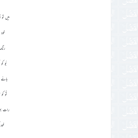
میں تو 
خود 
رنگ 
بُو کو 
ہائے م
تُو کو
رات بھر
خود 