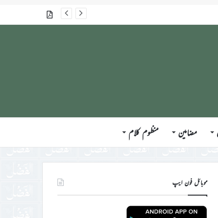
گذشتہ شمارے
مضامین
منظوم کلام
موبائل فون ایپ