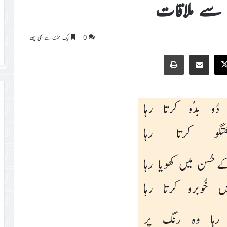
 سے ملاقات
0
ایک منٹ سے بھی پہلے
Print
Share via Email
Faceb
X