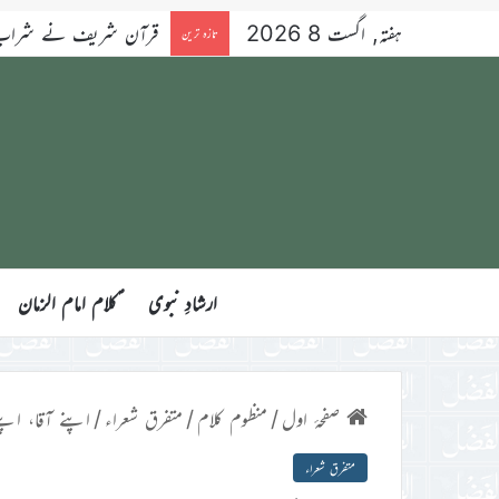
ہفتہ, اگست 8 2026
قرآن شریف نے شراب کو 
تازہ ترین
ارشادِ نبوی
ؑکلام امام الزمان
صفحۂ اول
/
منظوم کلام
/
متفرق شعراء
/
اپنے آقا، اپ
متفرق شعراء