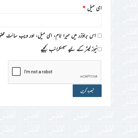
ای میل
*
اس براؤزر میں میرا نام، ای میل، اور ویب سائٹ محف
نیوز لیٹر کے لیے سبسکرائب کیجیے