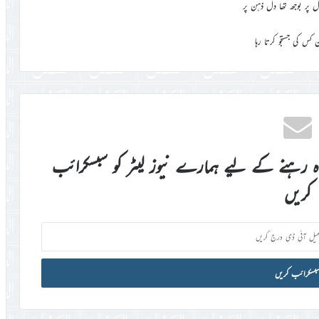
 پر بوجھ تھا دل ذہن پر
 کس کی جستجو کرتا رہا
اہ رہنے کے لیے ہمارے نیوز لیٹر کو سبسکرائب
کریں