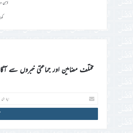
ذہن دل
کون
مختلف مضامین اور جماعتی خبروں سے آگ
اپنا
ای
میل
آئی
ڈی
درج
کریں