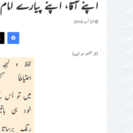
اپنے آقا، اپنے پیارے امام
27 اگست 2019ء
ook
(محمد مقصود احمد منیب)