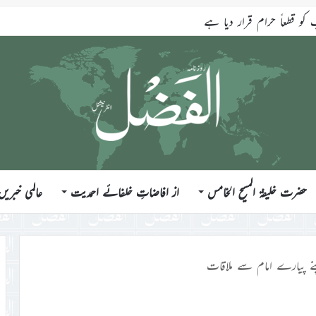
قطعاً حرام قرار دیا ہے
حضرت خلیفۃ المسیح الخامس
از افاضاتِ خلفائے احمدیت
عالمی خبریں
نے پیارے امام سے ملاقات