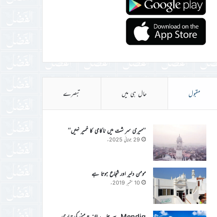
مقبول
حال ہی میں
تبصرے
’’میری سر شت میں ناکامی کا خمیر نہیں‘‘
29 جولائی 2025ء
مومن دلیر اور شجاع ہوتا ہے
10 ستمبر 2019ء
Mendig سے جلسہ سالانہ جرمنی کی تیاری