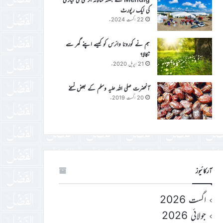
کی ایک رپورٹ
22 اگست 2024ء
ہم نے کورونا وائرس کو کیسے اپنے گھر سے
نکالا؟
21 اپریل 2020ء
آنحضرت صلی اللہ علیہ وسلم کے بعض نسخے
20 اگست 2019ء
آرکائیوز
اگست 2026
جولائی 2026