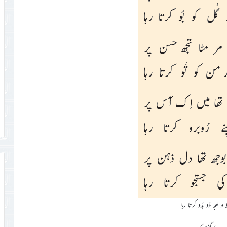
 و لہجہ دُو بدُو کرتا رہا