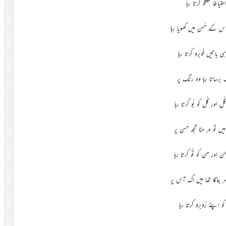
احتیاطاً گفتگو کرتا رہا
اُس کے حُسن میں کھویا رہا
ہی باتیں خُوبرو کرتا رہا
برساتا رہا وہ رنگ پر
گُل اور گُل کو بُو کرتا رہا
یں تو مر مٹا تجھ حسن پر
 من اور من کو تُو کرتا رہا
 جاگا تھا میں اِک آس پر
کو اپنے رُوبرو کرتا رہا