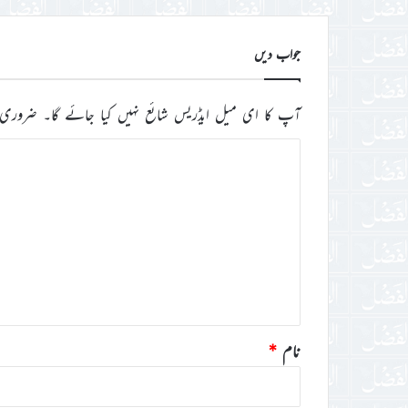
جواب دیں
آپ کا ای میل ایڈریس شائع نہیں کیا جائے گا۔
ضروری 
ت
ب
ص
ر
ہ
*
نام
*