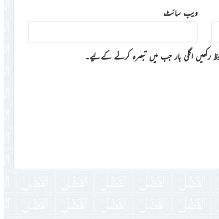
ویب‌ سائٹ
وظ رکھیں اگلی بار جب میں تبصرہ کرنے کےلیے۔