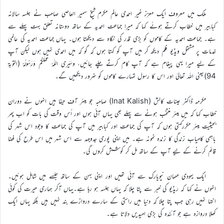
ملک میں معروف ایک معزز غیر احمدی عالم مکرم شیخ سمیر العاصی صاحب نے جلسہ سالانہ
کبابیر میں خطاب کرتے ہوئے کہا کہ میرا جماعت احمدیہ کے ساتھ دوستانہ تعلق بہت پہلے سے
ہے۔ جماعت احمدیہ کے کاموں کو بڑی قدر کی نگاہ سے دیکھتا ہوں۔ یہاں جماعت احمدیہ کی عالمی
خدمات پر مشتمل ویڈیو فلم دیکھ کر میں آپ کو کہتا ہوں کہ گو کہ میں احمدی نہیں ہوں لیکن آپ
کے لیے میرا یہی پیغام ہے کہ آپ کام کرتے چلے جائیں، وسَيَرى اللَّهُ عَمَلَكُمْ وَرَسُولُهُ (التوبة
94)یعنی اللہ تعالیٰ اور اس کا رسول تمہارے کاموں کو ضرور دیکھیں گے۔
مکرمہ ڈاکٹر عینات کالش (Inat Kalish) صاحبہ جو میئر آف حیفا ہیں انہوں نے دوران
خطاب کہا کہ میں میئر منتخب ہونے سے پہلے بھی یہاں آئی ہوں اور اُس وقت کی بات کو اب پھر
بحیثیت میئر مکررکہتی ہوں کہ آپ کی جماعت اور کبابیر میں آپ کی جماعت کا وجود اس شہر کی
باہمی کامیاب زندگی کا زندہ نمونہ ہے۔ میں اپنی پوری جدوجہد سے اس شہر میں اس طرح کی فضا
قائم کرنے کے لیے آپ کے ساتھ مل کر کوشش کروں گی۔
ایک یہودی مہمان نیویارک سے آئی تھیں اور اپنی بہن کے ساتھ جلسے میں شامل ہوئیں۔
انہوں نے کہا کہ ریڈیو کی خبر سے پتا چلا کہ یہاں جلسہ ہو رہا ہے۔یہاں آکر ہماری حیرت کی کوئی
انتہا نہیں رہی جب پتا چلا کہ دنیا میں راستی کے سارے دروازے بند نہیں ہیں بلکہ یہاں ایک
کھلا دروازہ ہے جو آئندہ کی بڑی امیدیں دلاتا ہے۔