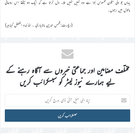
یہاں جو دلی سکون محسوس ہوا ہے وہ کہیں نہیں ملا۔ دل کرتا ہے کہ ایک دو ہفتے اس روحانی
ماحول میں رہوں۔
(رپورٹ:شمس الدین مالاباری ۔ نمائندہ الفضل کبابیر)
مختلف مضامین اور جماعتی خبروں سے آگاہ رہنے کے
لیے ہمارے نیوز لیٹر کو سبسکرائب کریں
اپنا
ای
میل
آئی
ڈی
درج
کریں