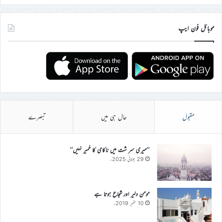
موبائل فون ایپ
مقبول
حال ہی میں
تبصرے
’’میری سر شت میں ناکامی کا خمیر نہیں‘‘
29 جولائی 2025ء
مومن دلیر اور شجاع ہوتا ہے
10 ستمبر 2019ء