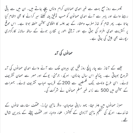
تیسرے روز صبح بہت سے غیر احمدی مہمانان کرام واپس چلے جاتے ہیں۔ ان میں سے باقی
رہنے والے اور باہر سے آئے احمدی مہمانون کو حسب توفیق چند گھنٹے سیر کرانے کا بھی اہتمام کیا
جاتا ہے۔ پھر شام کو نماز مغرب وعشاء کے بعد جلسہ کا اختتامی سیشن منعقد ہوتا ہے۔ اس موقع
پر اکثریت احمدی افراد کی ہوتی ہے اور تربیتی امور پر تقاریر ہونے کے ساتھ سالانہ کارگزاری
رپورٹ بھی پیش کی جاتی ہے۔
مہمانوں کی آمد
جلسے کے آغاز سے چار پانچ روز قبل ہی بیرون ملک سے آنے والے احمدی مہمانوں کی آمد
شروع ہوجاتی ہے۔ چنانچہ اس سال جارڈن، امریکہ، جرمنی، یوکے اور مصر سے مہمان تشریف
لائے۔ اسی طرح ویسٹ بنک فلسطین سے 200کے قریب احباب تشریف لائے۔ جمعرات
کے سیشن میں 500 سے زائد غیر مسلم مہمانوں نے شرکت کی۔
معزز مہمانوں میں میئر حیفا، یہود رابائی صاحبان، دیگر مذہبی لیڈرز، مختلف سفارت خانوں کے
نمائندے، امریکہ کی تنظیم مذہبی آزادی کے کمیشنر، علماء وادباء اور مختلف پیشے کے ماہرین شامل
تھے۔