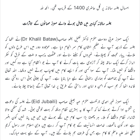
امسال جلسہ سالانہ پر کُل حاضری 1400 کے قریب تھی۔ الحمد للہ
جلسہ سالانہ کبابیر میں شامل ہونے والے معزز مہمانوں کے تاثرات
ایک معزز عربی دوست مکرم ڈاکٹر خلیل بطو صاحب(Dr Khalil Bataw)نے لکھا کہ
جلسہ کے ذریعہ آپ نے عظیم الشان کام سر انجام دیا ہے۔ موجودہ دور میں اس طرح دلوں کو
ملانے، پیار محبت کو پھیلانے، غیروں کو سننے سنانے اور مختلف مذہب و ملت کے فرق کو نظر
انداز کرکے ایک ساتھ بیٹھ کر آزادی سے بات کرنے کا آپ نے جو انتظام کیا ہے وہ کہیں اور
دیکھنے کو نہیں ملتا۔ آپ کے سوا کسی اور کو ایسے کام میں کامیاب ہوتے نہیں دیکھا۔ اللہ تعالیٰ
نے آپ کی جماعت کو ہماری رہنمائی کے لیے دیا بنایا ہے۔ آپ کی جلائی ہوئی اس روشنی سے
فائدہ اٹھا کر ہم سب کو امن و امان اور راستی کے طریق پر خدا تعالیٰ آگے بڑھاتا چلا جائے۔
ایک معزز غیر احمدی جرنلسٹ مکرم عید جبیلی صاحب (Eid Jubaili)نے جلسہ کی دعوت
پر شکریہ ادا کرتے ہوئے کہا کہ آپ کا یہ بہترین نظام دیکھ کر بہت خوشی ہوئی۔ شہد کی مکھی والا
شاندار نظام دیکھنے کو ملا۔ ہر چھوٹا بڑا سب کام میں لگے ہوئے ہیں جن میں پتہ نہیں کون افسر
ہے اور کون ماتحت۔ خدمت انسانیت کے جو کام آپ کر رہے ہیں وہی اسلام اور رسول کریم
صلی اللہ علیہ وسلم کا کام ہے جس کی طرف ہم بلائے گئے ہیں۔ آپ کے لیے بہت مبارک۔