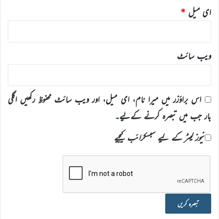
ای میل
*
ویب‌ سائٹ
اس براؤزر میں میرا نام، ای میل، اور ویب سائٹ محفوظ رکھیں اگلی
بار جب میں تبصرہ کرنے کےلیے۔
نیوز لیٹر کے لیے سبسکرائب کیجیے