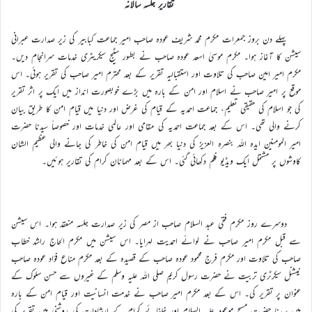
تقاریر جلسہ سالانہ
پہلے دن بروز جمعرات مکرم محمد شریف عودہ صاحب امیر جماعت کبابیر کی زیر صدارت عبرانی
سیشن کا آغاز ہوا۔ مکرم موسیٰ اسعد عودہ صاحب نے بطور سٹیج سیکریٹری خدمات سرانجام دیں۔
مکرم امیر امین صاحب کی تلاوت اور استقبالیہ تقریر کے بعد محترم امیر صاحب کی تقریر ہوئی۔ اس
موقع پر امیر صاحب نے اسلام اور امن کے بارہ میں بڑے خوبصورت انداز میں ایک پر اثر تقریر
کی جو اسلام کی حقیقی تعلیم، جماعت احمدیہ کے قیام کی غرض اور دنیا میں قیام امن کا طریق بیان
کرنے والی تھی۔ اس کے بعد جماعت احمدیہ کی مقامی اور عالمی خدمات اور خصوصاً سیدنا حضرت
امیر المومنین ایدہ اللہ بنصرہ العزیز کی دنیا بھر میں قیام امن کی خاطر کی جانے والی عظیم الشان
کاوشوں پر مشتمل ایک ویڈیو فِلم دکھائی گئی۔ اس کے بعد مہمانان کرام کی تقاریر ہوئیں۔
دوسرے روز مکرم فتحی عبد السلام صاحب از مصر کی زیر صدارت جلسہ منعقد ہوا۔ اس سیشن
سے قبل مکرم امیر صاحب نے لوائے احمدیت لہرایا۔ اس سیشن میں مکرم الحاج راشد خطاب
صاحب کی تلاوت اور مکرم فرج محمود عودہ صاحب کے قصیدہ کے بعد مکرم مناع فؤاد عودہ صاحب
نیشنل سیکرٹری تربیت نے حضرت رسول کریم صلی اللہ علیہ وسلم کے غیروں سے حسن سلوک کے
عنوان پر تقریر کی۔ اس کے بعد مکرم امیر صاحب نے خدمت انسانیت اور قیام امن کے بارہ
میں سیدنا حضرت مسیح موعود علیہ السلام اور خلفائے کرام کے ارشادات کی روشنی میں تقریر کی