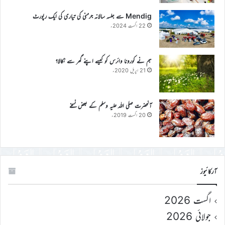
Mendig سے جلسہ سالانہ جرمنی کی تیاری کی ایک رپورٹ
22 اگست 2024ء
ہم نے کورونا وائرس کو کیسے اپنے گھر سے نکالا؟
21 اپریل 2020ء
آنحضرت صلی اللہ علیہ وسلم کے بعض نسخے
20 اگست 2019ء
آرکائیوز
اگست 2026
جولائی 2026