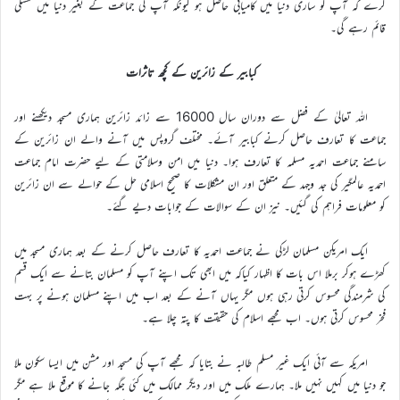
کرے کہ آپ کو ساری دنیا میں کامیابی حاصل ہو کیونکہ آپ کی جماعت کے بغیر دنیا میں تشنگی
قائم رہے گی۔
کبابیر کے زائرین کے کچھ تاثرات
اللہ تعالیٰ کے فضل سے دوران سال 16000 سے زائد زائرین ہماری مسجد دیکھنے اور
جماعت کا تعارف حاصل کرنے کبابیر آئے۔ مختلف گروپس میں آنے والے ان زائرین کے
سامنے جماعت احمدیہ مسلمہ کا تعارف ہوا۔ دنیا میں امن وسلامتی کے لیے حضرت امام جماعت
احمدیہ عالمگیر کی جد وجہد کے متعلق اور ان مشکلات کا صحیح اسلامی حل کے حوالے سے ان زائرین
کو معلومات فراہم کی گئیں۔ نیز ان کے سوالات کے جوابات دیے گئے۔
ایک امریکن مسلمان لڑکی نے جماعت احمدیہ کا تعارف حاصل کرنے کے بعد ہماری مسجد میں
کھڑے ہوکر برملا اس بات کا اظہار کیاکہ میں ابھی تک اپنے آپ کو مسلمان بتانے سے ایک قسم
کی شرمندگی محسوس کرتی رہی ہوں مگر یہاں آنے کے بعد اب میں اپنے مسلمان ہونے پر بہت
فخر محسوس کرتی ہوں۔ اب مجھے اسلام کی حقیقت کا پتہ چلا ہے۔
امریکہ سے آئی ایک غیر مسلم طالبہ نے بتایا کہ مجھے آپ کی مسجد اور مشن میں ایسا سکون ملا
جو دنیا میں کہیں نہیں ملا۔ ہمارے ملک میں اور دیگر ممالک میں کئی جگہ جانے کا موقع ملا ہے مگر