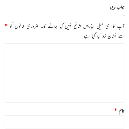
جواب دیں
آپ کا ای میل ایڈریس شائع نہیں کیا جائے گا۔
ضروری خانوں کو
*
سے نشان زد کیا گیا ہے
ت
ب
ص
ر
ہ
*
نام
*