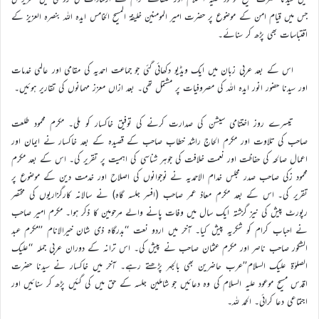
جس میں قیام امن کے موضوع پر حضرت امیر المومنین خلیفة المسیح الخامس ایدہ اللہ بنصرہ العزیز کے
اقتباسات بھی پڑھ کر سنائے۔
اس کے بعد عربی زبان میں ایک ویڈیو دکھائی گئی جو جماعت احمدیہ کی مقامی اور عالمی خدمات
اور سیدنا حضور انور ایدہ اللہ کی مصروفیات پر مشتمل تھی۔ بعد ازاں معزز مہمانوں کی تقاریر ہوئیں۔
تیسرے روز اختتامی سیشن کی صدارت کرنے کی توفیق خاکسار کو ملی۔ مکرم محمود طلعت
صاحب کی تلاوت اور مکرم الحاج راشد خطاب صاحب کے قصیدہ کے بعد خاکسار نے ایمان اور
اعمال صالحہ کی حفاظت اور نعمت خلافت کی جوہر شناسی کی اہمیت پر تقریر کی۔ اس کے بعد مکرم
محمود زکی صاحب صدر مجلس خدام الاحمدیہ نے نوجوانوں کی اصلاح اور خدمت دین کے موضوع پر
تقریر کی۔ اس کے بعد مکرم معاذ عمر صاحب (افسر جلسہ گاہ) نے سالانہ کارگزاریوں کی مختصر
رپورٹ پیش کی نیز گزشتہ ایک سال میں وفات پانے والے مرحومین کا ذکر ہوا۔ مکرم امیر صاحب
نے احباب کرام کو شکریہ پیش کیا۔ آخر میں اردو نعت ‘‘بدرگاہ ذی شان خیرالانام ’’مکرم عبد
الشکور صاحب ناصر اور مکرم عثمان صاحب نے پیش کی۔ اس ترانہ کے دوران عربی جملہ ‘‘علیک
الصلوٰة علیک السلام’’عرب حاضرین بھی بالجہر پڑھتے رہے۔ آخر میں خاکسار نے سیدنا حضرت
اقدس مسیح موعود علیہ السلام کی وہ دعائیں جو شاملین جلسہ کے حق میں کی گئیں پڑھ کر سنائیں اور
اجتماعی دعا کرائی۔ الحمد للہ۔