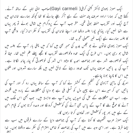
ایک معزز یہودی ڈاکٹر گیئی کرملی( Gayi carmeli)صاحب اپنی اہلیہ کے ساتھ آئے۔
کہتے ہیں کہ ہمارا ارادہ صرف چند منٹ کے لیے آکر چلے جانے کا تھا کیونکہ ہمارے خاندان میں
آج ایک اَور تقریب منعقد ہونی تھی۔ مگر جب آپ کے پروگرام میں شامل ہوئے تو پھر یہاں
سے اٹھا نہیں گیا۔ چنانچہ پورا جلسہ دیکھا اور اپنے خاندان کی تقریب کو نظر انداز کیا۔ واقعی آپ
کا جلسہ ہمارے لیے ایک غیر معمولی تجربہ تھا۔
ایک معزز یہودی خاتون نے جو مجلس بلدیہ کی ممبر بھی ہیں کہا کہ میں پہلی بار آپ کے جلسہ میں
شامل ہو رہی ہوں۔ اس طرح کی ایک عمدہ وخوبصورت تقریب کا مجھے پہلے علم نہیں تھا۔ حیفا تو
ایک خوبصورت شہر ہے اور جماعت احمدیہ کا وجود اس شہر کی خوبصورتی کو چار چاند لگاتا ہے۔
آپ کی یہ باتیں صرف یہاں تک محدود رہنے کے لائق نہیں ہیں بلکہ سارے شہروں اور ملکوں
میں اس کا چرچا ہونا چاہیے۔
امریکہ کی مذہبی آزادی کی تنظیم کے کمشنر نے کہا کہ آپ کے ساتھ یہاں رہ کر اور آپ کی
باتیں سن کر میرے اس بے چین دل کو تسلی ملی ہے جو دنیا کی مشکلات کے بارہ میں فکرمند
ہے۔ اب ان مشکلات کے حل کی امیدیں یہاں آپ سے وابستہ ہیں۔ جب کبھی اس ملک میں
آنے کا موقع ملے گا آپ کے پاس بھی آنے کی کوشش کروںگا اور وعدہ کرتا ہوں کہ قیام امن
کے لیے میں بھر پور کوشش اور تعاون کرتا رہوں گا۔
ایک معزز عرب شخصیت کا کہنا ہے کہ آپ کی جماعت دنیا کے سارے فرقوں میں سب سے
اچھا فرقہ ہے۔ اور اسی وجہ سے میں آپ کی جماعت کو خاص احترام کی نظر سے دیکھتا ہوں۔ خدا