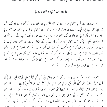
وفات تک آپؐ کا یہی حال رہا
اس حدیث سے تو یہ معلوم ہو تا ہے کہ کبھی ایسی بات بھی ہو جا تی تھی کہ دو ماہ تک آگ
نہ جلے مگر اب میں ایک اورحدیث درج کر تا ہوں جس سے معلوم ہو گا کہ یہ واقعہ چند مہینوں یا
سالوں کا نہیں بلکہ آپؐ کی وفات تک یہی ہو تا رہا اور صرف چند ماہ تک آپ نے اس مشقت
کو برداشت نہیں کیابلکہ آپ ہمیشہ اس سادگی کی زندگی کے عادی رہے اور عسر ویسر ایک سا
حال رہا۔اگر ابتدا عہد میں کہ آپؐ دشمنوں کے نرغہ میں گھرے ہو ئے تھے اور آپؐ کو اپنا وطن
تک چھوڑنا پڑا تھا آپؐ اس سا دگی سے بسر کرتے تھے تو اس وقت بھی جبکہ روپیہ آپؐ کے پا
س آتااور آپؐ ایک ملک کے بادشاہ ہو گئے تھے آپؐ اسی سا دگی سے بسراوقات کرتے اور
کھا نے پینے کی طرف زیا دہ تو جہ نہ فر ماتے تھے۔
حضرت ابو ہریرہ ؓسے روایت ہے کہ اَنَّہٗ مَرَّ بِقَوْمٍ بَیْنَ اَیْدِ یْھِمْ شَاۃٌ مَصْلِیَۃٌ فَدَعَوْہُ فَاَبٰی اَنْ یَّاْکُلَ
قَالَ خَرَجَ رَسُوْلُ اللّٰہِ صَلَّی اللّٰہُ عَلَیْہِ وَسَلَّمَ مِنَ الدُّنْیَا وَلَمْ یَشْبَعْ مِنْ خُبْزِ الشَّعِیْرِ(بخاری کتاب الا طعمۃ
باب ما کان النبی ﷺ و اصحابہ یا کلون)یعنی حضرت ابو ہریرہؓ ایک جماعت پر گزرے اور اس
کے سا منے ایک بھنی ہو ئی بکری پڑی ہو ئی تھی پس انہوںنے آپؓ کو بھی بلایا مگر آپؓ نے
کھانے سے انکار کیا اور کہا کہ رسول اللہ ﷺ اس دنیا سے گزر گئے اور آپؐ نے پیٹ بھر کر
جَو کی رو ٹی نہیں کھائی(اس لیے میں بھی ایسی چیزیں نہیں کھا تا) اس حدیث سے صاف معلوم