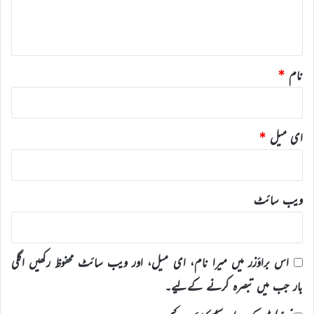
ہ
*
نام
*
ای میل
*
ویب‌ سائٹ
اس براؤزر میں میرا نام، ای میل، اور ویب سائٹ محفوظ رکھیں اگلی
بار جب میں تبصرہ کرنے کےلیے۔