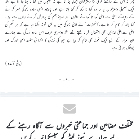
پھر نہ اس کے سامنے کو ئی بڑا دسترخوان بچھایا جا تا ہے نہ سینیوں میں کھا نا چنا جا تا ہے بلکہ
ایک معمولی دسترخوان پر سا دہ کھا نا رکھ کر کھا لیتا ہے اور باوجود ایسی سادہ زندگی بسر کر نے
کے دنیاکے اعلیٰ سے اعلیٰ کھا نا کھا نے والوں اور اپنے جسم کی پرورش کر نے والوں سے ہزار
گنا بڑھ کر کام کر تا ہے۔آنحضرت ؐ نے اپنی زندگی میں یہ بھی نمونہ دکھا دیا ہے کہ ہر قسم کی
اعلیٰ سےاعلیٰ غذائیں بھی استعمال فر ما لیتے تھے مگر دوسری طرف اس سادہ زندگی سے ہمارے
ان امراء کے لیے ایک نمونہ بھی قائم کر دیا ہے جن کی زندگی کا انتہا ئی مقصد اعلیٰ خوراک اور
پوشاک ہو تی ہے۔
(باقی آئندہ )
٭…٭…٭
مختلف مضامین اور جماعتی خبروں سے آگاہ رہنے کے
لیے ہمارے نیوز لیٹر کو سبسکرائب کریں