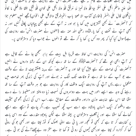
میں بھی بہت تکلفات سے کام نہ لیتے تھے۔حضرت انسؓ سے روایت ہے کہ مَاعَلِمْتُ النَّبِیَّ صَلَّی
اللّٰہُ عَلَیْہِ وَسَلَّمَ اَکَلَ عَلٰی سُکُرَّ جَۃٍ قَطُّ وَلَا خُبِزَ لَہٗ مُرَقَّقٌ قَطُّ وَلَا اَکَلَ عَلی خِوَانٍ قَطُّ قِیْلَ لِقَتَا دَۃَ فَعَلٰی مَا کَانُوْ
ایَاْکُلُوْنَ قَالَ عَلَی السُّفَرِ (بخاری کتاب الا طعمۃ باب الخَبزلمرقق والاکل علی الخوان)مجھے نہیں معلوم ہؤا
کہ آنحضرت ؐ نے کبھی تشتریوں میں کھا یا ہو اور نہ آپؐ کے لیے کبھی چپاتیاں پکائی گئیں اور نہ
کبھی آپؐ نے تخت پر کھا یا۔قتادہ رضی اللہ عنہ سے (جنہوں نے حضرت انس ؓسے روایت کی
ہے)سوال کیا گیا کہ پھر وہ کس پر کھا یا کر تے تھے تو انہوں نے جواب دیا کہ دسترخوان پر۔
حضرت انس ؓ کی روایت اس لحاظ سے قریبًا اہلِ بیت کے برابر سمجھی جا نے کے قابل ہے
کہ آپؓ ابھی بچہ تھے کہ آنحضرتﷺ کے سا تھ رہے کیونکہ ان کے رشتہ داروں نے انہیں
آنحضرت ؐ کی خدمت کے لیے پیش کیا تھا اور یہ آنحضرت ؐ کے مدینہ میںتشریف لا نے کے وقت
سے جو آپ کے سا تھ رہے تو وفات تک الگ نہ ہوئے اور آپؐ کی زندگی بھر خدمت میں
مشغول رہے۔پس آپؓ کی روایت ایک واقف کار کی روایت ہے جو ہر وقت آپؐ کے سا تھ
رہنے کی وجہ سے ایسے امور میں بہت سے دوسروں کی نسبت زیا دہ پختہ اور مضبوط را ئے دے
سکتا تھا اس لیے نہایت وزن داراور واقعات کے مطابق ہے۔اب اس کی زندگی مجموعی حیثیت
سے دیکھو کہ ایک انسان بادشاہ ہے اسے سب کچھ نصیب ہے۔اگر چاہے تو اچھے سے اچھے
کھانے کھا سکتا ہے اور پُرتکلف دسترخوان پر بیٹھ سکتا ہے لیکن باوجود مقدرت کے وہ اسی بات
پر کفایت کر تا ہے کہ کبھی تو کھجور اور پا نی سے اپنی بھوک کو توڑ لیتا ہے اور کبھی جو کی روٹی
کھا کر گزارہ کر لیتا ہے اورکبھی گیہوں کی رو ٹی تو کھا تا ہے مگر وہ بےچھنےآٹے کی ہو تی ہے۔