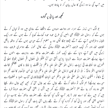
میں آپ ؐکی سا دہ زندگی کا حال بیان کر نا چاہتا ہوں۔
کھجور اور پا نی پر گزارہ
جو لوگ اس زمانہ کے امراء اور دولت مندوں کے دیکھنے کے عادی ہیں وہ تو خیال کر تے
ہوں گے کہ رسول اللہ ﷺ بھی انہیں کی طرح عمدہ عمدہ کھانے کھایا کر تے ہوں گے اور ایک
شاہانہ دسترخوان آپؐ کے آگے بچھتا ہوگا لیکن وہ یہ معلوم کرکے حیران ہوں گے کہ واقعہ بالکل
خلاف تھا۔اور اگر ایک طرف آنحضرت ﷺ سادگی کے کامل نمونہ تھے دوسری طرف سادہ
زندگی میں بھی آپؐ دنیا کے لیے ایک نمونہ تھے۔حضرت عائشہؓ سے روایت ہے انہوں نے
اپنے بھانجے حضرت عروہؓ سے فرمایا: یَاابْنَ اُخْتِیْ اِنْ کُنَّا لَنَنْظُرُ اِلَی الْھِلَالِ ثُمَّ الْھِلَالِ ثَلَاثَۃَ اَھِلَّۃٍ فِیْ
شَھْرَیْنِ وَمَا اُوْقِدَتْ فِیْ اَبْیَاتِ رَسُوْلِ اللّٰہِ صَلَّی اللّٰہُ عَلَیْہِ وَسَلَّمَ نَارٌ فَقُلْتُ یَا خَالَۃُ مَا کَانَ یُعِیْشُکُمْ قَالَتْ
اَلْاَسْوَدَانِ اَلتَّمَرُ وَالْمَآ ءُ اِلَّا اَنَّہٗ قَدْ کَانَ لِرَسُوْلِ اللّٰہِ صَلَّی اللّٰہُ عَلَیْہِ وَسَلَّمَ جِیْرَا نٌ مِّنَ الْاَنْصَارِ کَانْتْ لَھُمْ مَنَا
ئِحُ وَکَانُو ا یَمْنَحُوْنَ رَسُوْلَ اللّٰہِ صَلَّی اللّٰہُ عَلَیْہِ وَسَلَّمَ مِنْ اَلْبَانِھَا فَیَسْقِیْنَا(بخاری کتاب الھبۃ و فضلھا)اے
میرے بھانجے! ہم لوگ تو دیکھا کرتے تھے ہلال کے بعد ہلال حتی کہ تین تین ہلال دیکھ لیتے
یعنی دو ماہ گزر جا تے مگر آنحضرت ﷺ کے گھر میں آگ نہ جلتی تھی۔حضرت عروہؓ فرما تے
ہیں کہ میں نے کہا اے خالہ ! پھر آپ لوگ کیا کھاتے تھے۔حضرت عائشہ ؓنے جواب دیا کہ
اَسْوَدَانِ یعنی کھجور اور پا نی کھا کر گزارہ کیا کر تے تھے۔ہاں اتنی بات تھی کہ رسول اللہﷺ کے
ارد گرد انصارؓ ہمسایہ تھے اور ان کے پاس دودھ والی بکریاں تھیں وہ آپ ؐکو ان کا دودھ ہدیہ