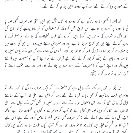
کے طور پر دیا کر تے تھے اور آپ ؐدودھ ہمیں پلا دیا کر تے تھے۔
اللہ !اللہ ! کیسی سا دہ زندگی ہے کہ دو دو ماہ تک آگ ہی نہیں جلتی اور صرف کھجور اور پا
نی یا دودھ پر گزارہ ہو تا ہے اس طریقِ عمل کو دیکھ کر مسلمانوں کو شر مانا چاہیے کیونکہ آج کل
اسی اکل و شرب کی مرض میں گرفتا رہیں۔اگر پو ری طرح تحقیقات کی جا ئے تو مسلمانوں کا
روپیہ کھانے پینے میں ہی خرچ ہو جا تا ہے اور وہ مقروض رہتے ہیں۔وہ اس نبی ؐکی امت ہیں
جو مقتدر ہو کر پھر سا دہ زندگی بسر کر تا تھا پھر کیسے افسوس کی بات ہے کہ ان کے پاس نہیں ہو
تا اور وہ زبان کے چسکے کو پورا کرنے کے لیے قرض لے کر اپنے آپ کو مصیبت میں ڈالتے
ہیں۔اگر وہ اپنے آپ کو آنحضرت ؐ کے اسوہ حسنہ پر چلا تے اور اسراف سے مجتنب رہتے تو
آج اس بد تر حال کو نہ پہنچتے۔
اس جگہ یہ بھی یادر کھنے کے قابل ہے کہ آنحضرت ؐ اگر ایک طرف سا دگی کا نمونہ تھے تو
دوسری طرف رہبانیت کو بھی ناپسند فر ما تے تھے۔اور اگر اعلیٰ سے اعلیٰ غذا آپ ؐکے سامنے
پیش کی جا تی تھی تو اسے بھی استعمال فر ما تے تھے اور یہ نہیں کہ نفس کشی کے خیال سے اعلیٰ
غذاؤں سے انکار کر دیں اور یہی کمال ہے جو آپ ؐکو دوسرے لو گوں پر فضیلت دیتا ہے کیونکہ
آپؐ کل دنیا کے لیے آئے تھے نہ کہ صرف کسی خاص قوم یا خاص گروہ کے لیے اس لیے
آپؐ کا ہر قسم کی خوبی میں کامل ہو نا ضروری تھا اور اگر آپؐ ایک طرف سا دہ زندگی میں کمال
رکھتے تھے تو دوسری طرف طیّب اشیاءکے استعمال سے بھی قطعاً اجتناب نہ فرماتے تھے۔