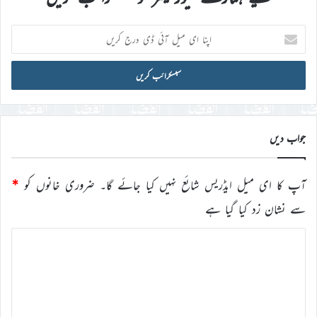
اپنا
ای
میل
آئی
ڈی
درج
کریں
جواب دیں
آپ کا ای میل ایڈریس شائع نہیں کیا جائے گا۔
ضروری خانوں کو
*
سے نشان زد کیا گیا ہے
ت
ب
ص
ر