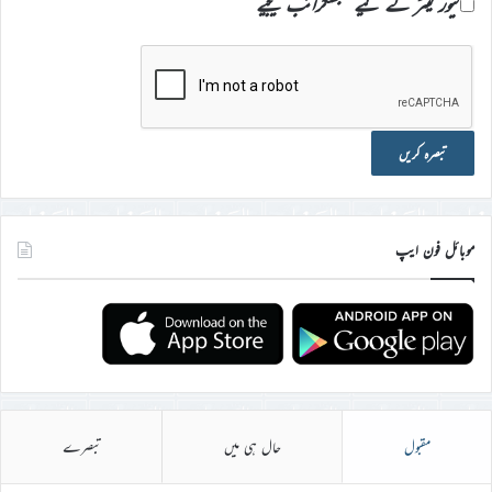
نیوز لیٹر کے لیے سبسکرائب کیجیے
موبائل فون ایپ
مقبول
حال ہی میں
تبصرے