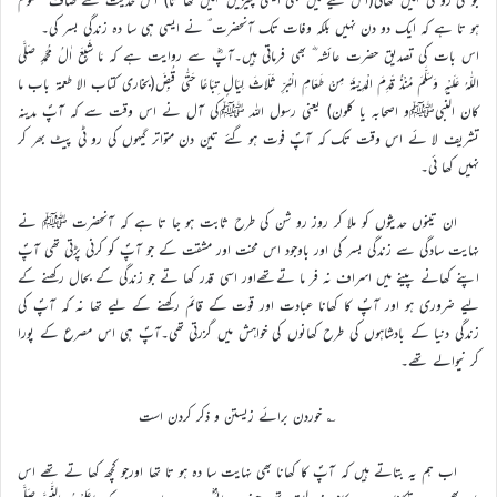
ہو تا ہے کہ ایک دو دن نہیں بلکہ وفات تک آنحضرت ؐ نے ایسی ہی سا دہ زندگی بسر کی۔
اس بات کی تصدیق حضرت عائشہ ؓ بھی فرماتی ہیں۔آپؓ سے روایت ہے کہ مَا شَبِعَ اٰلُ مُحَمَّدٍ صَلَّی
اللّٰہُ عَلَیْہِ وَسَلَّمَ مُنْذُ قَدِمَ الْمَدِیْنَۃَ مِنْ طَعَامِ الْبُرِّ ثَلَاثَ لِیَالٍ تِبَاعًا حَتّٰی قُبِضَ(بخاری کتاب الا طعمۃ باب ما
کان النبیﷺو اصحابہ یا کلون) یعنی رسول اللہ ﷺکی آل نے اس وقت سے کہ آپؐ مدینہ
تشریف لا ئے اس وقت تک کہ آپؐ فوت ہو گئے تین دن متواتر گیہوں کی رو ٹی پیٹ بھر کر
نہیں کھا ئی۔
ان تینوں حدیثوں کو ملا کر روز رو شن کی طرح ثابت ہو جا تا ہے کہ آنحضرت ﷺ نے
نہایت سادگی سے زندگی بسر کی اور باوجود اس محنت اور مشقت کے جو آپؐ کو کرنی پڑتی تھی آپؐ
اپنے کھانے پینے میں اسراف نہ فر ما تےتھےاور اسی قدر کھا تے جو زندگی کے بحال رکھنے کے
لیے ضروری ہو اور آپؐ کا کھانا عبادت اور قوت کے قائم رکھنے کے لیے تھا نہ کہ آپؐ کی
زندگی دنیا کے بادشاہوں کی طرح کھانوں کی خواہش میں گزرتی تھی۔آپؐ ہی اس مصرع کے پورا
کر نیوالے تھے۔
؎ خوردن برائے زیستن و ذکر کردن است
اب ہم یہ بتاتے ہیں کہ آپؐ کا کھانا بھی نہایت سا دہ ہو تا تھا اورجو کچھ کھا تے تھے اس