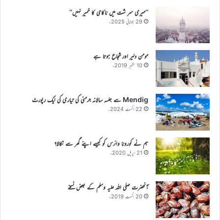
’’میری سر شت میں ناکامی کا خمیر نہیں‘‘
29 جولائی 2025ء
مومن دلیر اور شجاع ہوتا ہے
10 ستمبر 2019ء
Mendig سے جلسہ سالانہ جرمنی کی تیاری کی ایک رپورٹ
22 اگست 2024ء
ہم نے کورونا وائرس کو کیسے اپنے گھر سے نکالا؟
21 اپریل 2020ء
آنحضرت صلی اللہ علیہ وسلم کے بعض نسخے
20 اگست 2019ء