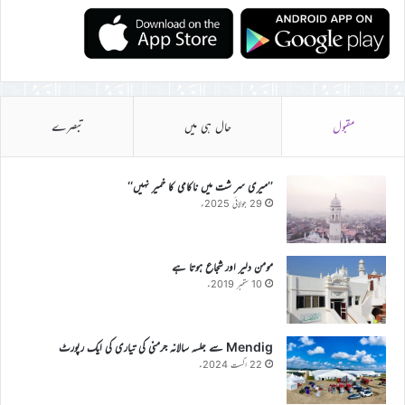
مقبول
حال ہی میں
تبصرے
’’میری سر شت میں ناکامی کا خمیر نہیں‘‘
29 جولائی 2025ء
مومن دلیر اور شجاع ہوتا ہے
10 ستمبر 2019ء
Mendig سے جلسہ سالانہ جرمنی کی تیاری کی ایک رپورٹ
22 اگست 2024ء