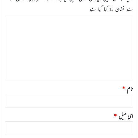
سے نشان زد کیا گیا ہے
ت
ب
ص
ر
ہ
*
نام
*
ای میل
*