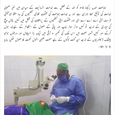
جماعت احمدیہ برکینا فاسو کو اللہ کے فضل سے خدمت انسانیت کے میدان میں غیر معمولی
خدمت کی توفیق عطا ہورہی ہے اور یہ خدمت جماعت کی مختلف فلاحی تنظیموں کی مدد مثلاً ہیومینٹی
فرسٹ،آئی اے اے اے ای اور مختلف ذیلی تنظیموں کے پراجیکٹ کی شکل میں کہیں ماڈل ویلج
کی تیاری کے ذریعہ تو کہیں واٹر سولر پمپ اور پانی کے حصول کے انتظام کے لیےبور ہول
کرکے اور کہیں شعبہ صحت میں اس ملک کی تعمیر و ترقی میں ایک بڑا ہسپتال اور درجنوں ہومیو
پیتھک ڈسپنسریوں کے ذریعہ ان گنت لوگوں کے لیے صحت جیسی انمول نعمت کا حصول ممکن بنایا
جا رہا ہے۔