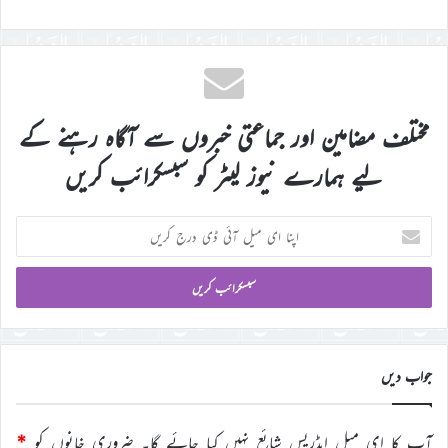
مختلف مضامین اور جماعتی خبروں سے آگاہ رہنے کے
لیے ہمارے نیوز لیٹر کو سبسکرائب کریں
اپنا
ای
میل
آئی
ڈی
درج
کریں
جواب دیں
آپ کا ای میل ایڈریس شائع نہیں کیا جائے گا۔
ضروری خانوں کو
*