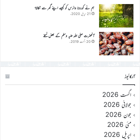
ہم نے کورونا وائرس کو کیسے اپنے گھر سے نکالا؟
21 اپریل 2020ء
آنحضرت صلی اللہ علیہ وسلم کے بعض نسخے
20 اگست 2019ء
آرکائیوز
اگست 2026
جولائی 2026
جون 2026
مئی 2026
اپریل 2026