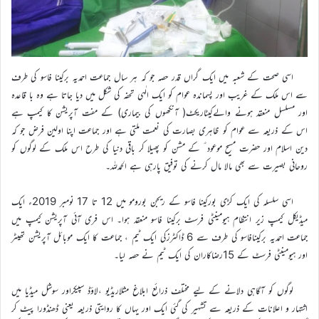
اسی صحت کے شعبہ میں ایک گراں قدر حصہ جو کہ ہر سال جماعت احمدیہ برکینا فاسو کی طرف
سے اس ملک کے غریب اور پسماندہ عوام کو ایک الٰہی تحفہ کی شکل میں دیا جاتا ہے وہ با قاعدہ
اور مسلسل منعقد ہونے والےکیٹاریکٹ( آنکھوں کی بیماری) کے مفت آپریشن کا کیمپ ہے
اس کے ذریعہ سے عوام کو ظاہری بصارت کی نعمت ملتی ہے اور جماعت اپنا اولین فرض جو کہ
دین اسلام اور حضرت مسیح موعود ؑ کے مشن کو پھیلا کر باقی دنیا کی طرح اس ملک کے لوگوں کو
روحانی بصیرت سے بھی مالا مال کرنے کی توفیق پارہی ہے الحمدللہ۔
اسی سلسلہ کی ایک کڑی بورکینا فاسو کے ریجن بورومو میں 12 تا 17 نومبر 2019ء ایک
میڈیکل کیمپ زیر انتظام ہیومینٹی فرسٹ برکینا فاسو منعقد ہوا۔ اس فری آئی آپریشن کیمپ میں
جماعت احمدیہ برکینافاسو کی طرف سے 6 ڈاکٹرزکی ایک ٹیم ، جماعت کا ایک موبائل آپریشن تھیٹر
اور ہیومینٹی فرسٹ کے 15رضاکاران کی ایک ٹیم نے حصہ لیا۔
لوگوں کو آگاہی دلانے کے لیے مختلف ذرائع ابلاغ مثلاریڈیو ،لاؤڈ سپیکراور سوشل میڈیا میں
اشتہار و اعلانات کے ذریعہ سے تشہیر کی گئی ایک اور یہاں کا روایتی ذریعہ یعنی ڈھنڈورا پیٹ کر