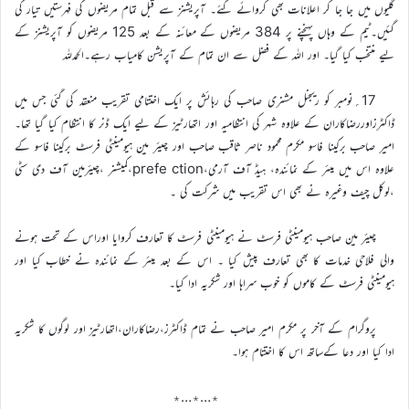
گلیوں میں جا جا کر اعلانات بھی کروائے گئے۔ آپریشنز سے قبل تمام مریضوں کی فہرستیں تیار کی
گئیں۔ٹیم کے وہاں پہنچنے پر 384 مریضوں کے معائنہ کے بعد 125 مریضوں کو آپریشنز کے
لیے منتخب کیا گیا۔ اور اللہ کے فضل سے ان تمام کے آپریشن کامیاب رہے۔الحمدللہ
17؍نومبر کو ریجنل مشنری صاحب کی رہائش پر ایک اختتامی تقریب منعقد کی گئی جس میں
ڈاکٹرزاوررضاکاران کے علاوہ شہر کی انتظامیہ اور اتھارٹیز کے لیے ایک ڈنر کا انتظام کیا گیا تھا۔
امیر صاحب برکینا فاسو مکرم محمود ناصر ثاقب صاحب اور چیئر مین ہیومینٹی فرسٹ برکینا فاسو کے
علاوہ اس میں میئر کے نمائندہ، ہیڈ آف آرمی،prefe ction،کمیشنر ،چیئرمین آف دی سٹی
،لوکل چیف وغیرہ نے بھی اس تقریب میں شرکت کی ۔
چیئر مین صاحب ہیومینٹی فرسٹ نے ہیومینٹی فرسٹ کا تعارف کروایا اوراس کے تحت ہونے
والی فلاحی خدمات کا بھی تعارف پیش کیا ۔ اس کے بعد میئر کے نمائندہ نے خطاب کیا اور
ہیومینٹی فرسٹ کے کاموں کو خوب سراہا اور شکریہ ادا کیا۔
پروگرام کے آخر پر مکرم امیر صاحب نے تمام ڈاکٹرز،رضاکاران،اتھارٹیز اور لوگوں کا شکریہ
ادا کیا اور دعا کےساتھ اس کا اختتام ہوا۔
٭…٭…٭