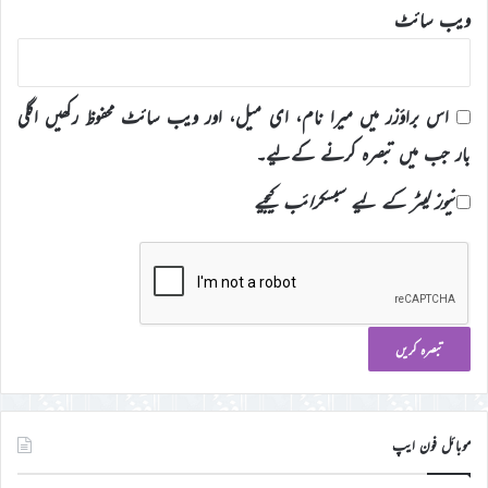
ویب‌ سائٹ
اس براؤزر میں میرا نام، ای میل، اور ویب سائٹ محفوظ رکھیں اگلی
بار جب میں تبصرہ کرنے کےلیے۔
نیوز لیٹر کے لیے سبسکرائب کیجیے
موبائل فون ایپ