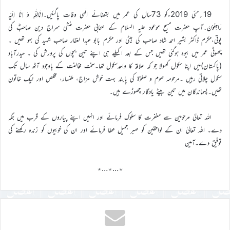
19؍مئی 2019ءکو 73سال کی عمر میں بقضائے الٰہی وفات پاگئیں۔اِنَّالِلّٰہِ وَ اِنَّا اِلَیْہِ
رَاجِعُوْنَ۔آپ حضرت مسیح موعود علیہ السلام کے صحابی حضرت منشی سراج دین صاحبؓ کی
پوتی،مکرم ڈاکٹر بشیر احمد شاد صاحب کی بیٹی اور مکرم بابو عبدا لغفار صاحب شہید کی بہو تھیں ۔
چھوٹی عمر میں بیوہ ہوگئی تھیں جس کے بعد اکیلے ہی اپنے تین بچوں کی پرورش کی ۔ حیدرآباد
(پاکستان)میں اپنا سکول کھولا جو کہ علاقہ کا واحدسکول تھا۔سخت مخالفت کے باوجود آٹھ سال تک
سکول چلاتی رہیں ۔مرحومہ صوم و صلوٰۃ کی پابند بہت خوش مزاج، ملنسار، مخلص اور نیک خاتون
تھیں۔پسماندگان میں تین بیٹے یادگار چھوڑے ہیں۔
اللہ تعالیٰ مرحومین سے مغفرت کا سلوک فرمائے اور انہیں اپنے پیاروں کے قرب میں جگہ
دے۔ اللہ تعالیٰ ان کے لواحقین کو صبر جمیل عطا فرمائے اور ان کی خوبیوں کو زندہ رکھنے کی
توفیق دے۔آمین
٭…٭…٭