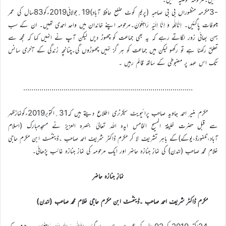
-3مکرمہ منظوراں بی بی صاحبہ (پریم کوٹ ضلع حافظ آباد)19؍جولائی2019ءکو83سال کی عمر
میںوفات پاگئیں۔ اِنَّالِلّٰہِ وَ اِنَّا اِلَیْہِ رَاجِعُوْنَ۔مرحومہ اپنے خاندان میں واحد احمدی تھیں۔ ان کے سب
بہن بھائی زور لگاتے رہے کہ یہ بھی جماعت کو چھوڑ دیں لیکن آپ نے انہیں کہا کہ مجھ سے
تعلق رکھنا ہے تو رکھو لیکن میں جماعت کو ہر گز نہیں چھوڑوں گی۔چنانچہ زندگی کے آخری سانس
تک اس عہد پر مضبوطی کے ساتھ قائم رہیں ۔
…………………………………………………………………………
مکرم منیر احمد جاوید صاحب پرائیویٹ سیکرٹری اطلاع دیتے ہیں کہ31؍اکتوبر2019ءکونمازظہر
سے قبل حضرت خلیفۃ المسیح الخامس ایدہ اللہ تعالیٰ بنصرہ العزیز نے مسجدمبارک (اسلام
آباد،ٹلفورڈ،یوکے)کے باہر تشریف لا کر مکرم ڈاکٹر شریف احمد صاحب ۔ڈینٹسٹ ابن مکرم حاجی
غلام محمد صاحب (لندن) کی نمازِ جنازہ حاضر اور ایک مرحومہ کی نماز جنازہ غائب پڑھائی۔
نمازِ جنازہ حاضر
مکرم ڈاکٹر شریف احمد صاحب ۔ڈینٹسٹ ابن مکرم حاجی غلام محمد صاحب (لندن)