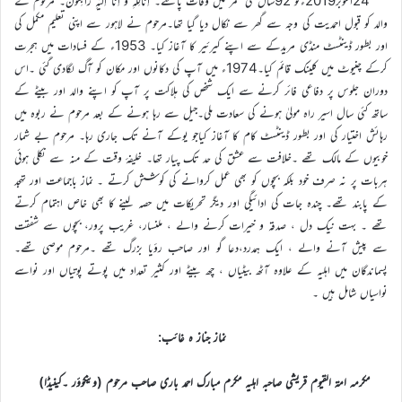
24اکتوبر2019ءکو 92سال کی عمر میں وفات پاگئے۔ اِنَّالِلّٰہِ وَ اِنَّا اِلَیْہِ رَاجِعُوْنَ۔ مرحوم کے
والد کو قبول احمدیت کی وجہ سے گھر سے نکال دیا گیا تھا۔مرحوم نے لاہور سے اپنی تعلیم مکمل کی
اور بطور ڈینٹسٹ منڈی مریدکے سے اپنے کیرئیر کا آغاز کیا۔ 1953ء کے فسادات میں ہجرت
کرکے چنیوٹ میں کلینک قائم کیا۔1974ء میں آپ کی دکانوں اور مکان کو آگ لگادی گئی ۔اس
دوران جلوس پر دفاعی فائر کرنے سے ایک شخص کی ہلاکت پر آپ کو اپنے والد اور بیٹے کے
ساتھ کئی سال اسیر راہ مولیٰ ہونے کی سعادت ملی۔جیل سے رہا ہونے کے بعد مرحوم نے ربوہ میں
رہائش اختیار کی اور بطور ڈینٹسٹ کام کا آغاز کیاجو یوکے آنے تک جاری رہا۔ مرحوم بے شمار
خوبیوں کے مالک تھے ۔خلافت سے عشق کی حد تک پیار تھا۔ خلیفۂ وقت کے منہ سے نکلی ہوئی
ہربات پر نہ صرف خود بلکہ بچوں کو بھی عمل کروانے کی کوشش کرتے ۔ نماز باجماعت اور تہجد
کے پابند تھے۔ چندہ جات کی ادائیگی اور دیگر تحریکات میں حصہ لینے کا بھی خاص اہتمام کرتے
تھے ۔ بہت نیک دل ، صدقہ و خیرات کرنے والے ، ملنسار، غریب پرور، بچوں سے شفقت
سے پیش آنے والے ، ایک ہمدرد،دعا گو اور صاحب رؤیا بزرگ تھے ۔مرحوم موصی تھے۔
پسماندگان میں اہلیہ کے علاوہ آٹھ بیٹیاں ، چھ بیٹے اور کثیر تعداد میں پوتے پوتیاں اور نواسے
نواسیاں شامل ہیں ۔
نماز جناز ہ غائب:
مکرمہ امۃ القیوم قریشی صاحبہ اہلیہ مکرم مبارک احمد باری صاحب مرحوم (وینکوؤر ۔کینیڈا)