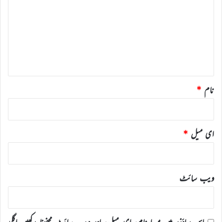
ص
ر
ہ
*
نام
*
ای میل
*
ویب‌ سائٹ