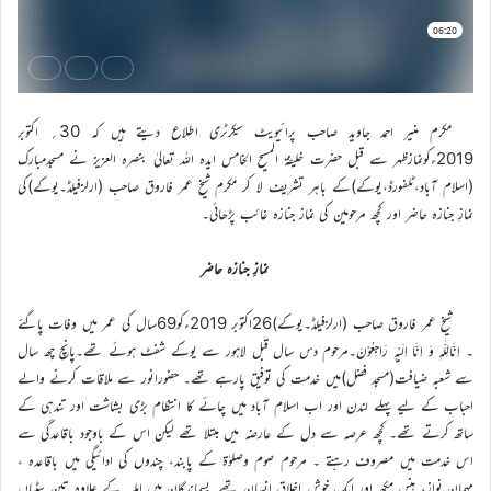
مکرم منیر احمد جاوید صاحب پرائیویٹ سیکرٹری اطلاع دیتے ہیں کہ 30؍ اکتوبر
2019ءکونمازظہر سے قبل حضرت خلیفۃ المسیح الخامس ایدہ اللہ تعالیٰ بنصرہ العزیز نے مسجدمبارک
(اسلام آباد،ٹلفورڈ،یوکے)کے باہر تشریف لا کر مکرم شیخ عمر فاروق صاحب (ارلزفیلڈ۔یوکے)کی
نمازِ جنازہ حاضر اور کچھ مرحومین کی نماز جنازہ غائب پڑھائی۔
نمازِ جنازہ حاضر
شیخ عمر فاروق صاحب (ارلزفیلڈ۔یوکے)26اکتوبر 2019ءکو69سال کی عمر میں وفات پاگئے
۔ اِنَّالِلّٰہِ وَ اِنَّا اِلَیْہِ رَاجِعُوْنَ۔مرحوم دس سال قبل لاہور سے یوکے شفٹ ہوئے تھے۔پانچ چھ سال
سے شعبہ ضیافت(مسجد فضل)میں خدمت کی توفیق پارہے تھے۔ حضورانور سے ملاقات کرنے والے
احباب کے لیے پہلے لندن اور اب اسلام آباد میں چائے کا انتظام بڑی بشاشت اور تندہی کے
ساتھ کرتے تھے۔ کچھ عرصہ سے دل کے عارضہ میں مبتلا تھے لیکن اس کے باوجود باقاعدگی سے
اس خدمت میں مصروف رہتے ۔ مرحوم صوم وصلوٰۃ کے پابند، چندوں کی ادائیگی میں باقاعدہ ،
مہمان نواز، ہنس مکھ اور ایک خوش اخلاق انسان تھے۔پسماندگان میں اہلیہ کے علاوہ تین بیٹیاں