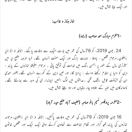
اور ایک بیٹا شامل ہیں۔
نماز جناز ہ غائب:
-1مکرم مبارک احمد صاحب (ربوہ)
24؍جون 2019ء کو 76سال کی عمر میں ہارٹ اٹیک سے وفات پاگئے۔ اِنَّالِلّٰہِ وَ اِنَّا اِلَیْہِ
رَاجِعُوْنَ۔مرحوم مخلص ، باوفا ، نہایت بزرگ اور نیک صفت انسان تھے۔ لمبا عرصہ ضلع لیّہ میں
سیکرٹری مال کے طور پر احسن رنگ میں خدمت کی توفیق پائی ۔ مرحوم پنجوقتہ نمازوں کے پابند ،
دین کو دنیا پر مقدم رکھنے والے ، پرہیز گار اور لین دین کے کھرے انسان تھے۔بطور احمدی
ان کی شناخت قابل رشک تھی ۔عدالتوں میں لوگ انہیں ایماندار ی کی وجہ سے جانتے تھے۔
پسماندگان میں اہلیہ کے علاوہ چار بیٹیاں اور دو بیٹے شامل ہیں۔
-2مکرمہ پروفیسر نسیم بانو صاحبہ (لطیف آباد ضلع حیدر آباد)
16 جون 2019ء کو 79سال کی عمر میں وفات پاگئیں۔ اِنَّالِلّٰہِ وَ اِنَّا اِلَیْہِ رَاجِعُوْنَ۔مرحومہ
نمازوں کی پابند،تہجد گزار اور نظام جماعت سے تعاون کرنے والی ایک نیک اور مخلص خاتون
تھیں۔مرحومہ موصیہ تھیں۔