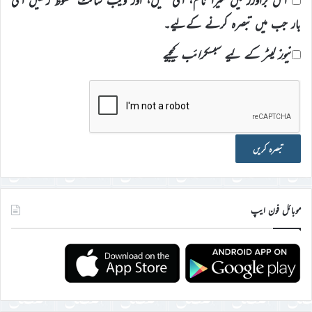
اس براؤزر میں میرا نام، ای میل، اور ویب سائٹ محفوظ رکھیں اگلی
بار جب میں تبصرہ کرنے کےلیے۔
نیوز لیٹر کے لیے سبسکرائب کیجیے
موبائل فون ایپ