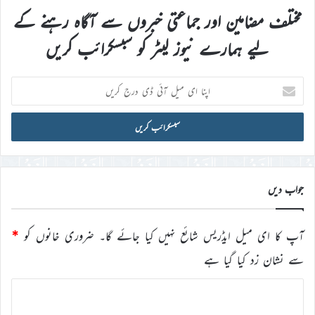
مختلف مضامین اور جماعتی خبروں سے آگاہ رہنے کے
لیے ہمارے نیوز لیٹر کو سبسکرائب کریں
اپنا
ای
میل
آئی
ڈی
درج
کریں
جواب دیں
آپ کا ای میل ایڈریس شائع نہیں کیا جائے گا۔
ضروری خانوں کو
*
سے نشان زد کیا گیا ہے
ت
ب