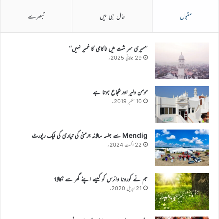
مقبول
حال ہی میں
تبصرے
’’میری سر شت میں ناکامی کا خمیر نہیں‘‘
29 جولائی 2025ء
مومن دلیر اور شجاع ہوتا ہے
10 ستمبر 2019ء
Mendig سے جلسہ سالانہ جرمنی کی تیاری کی ایک رپورٹ
22 اگست 2024ء
ہم نے کورونا وائرس کو کیسے اپنے گھر سے نکالا؟
21 اپریل 2020ء