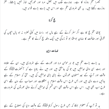
تیسرا حکم روزہ کا ہے۔ ہمارے ملک میں بعض مرد اور عورتیں نماز نہیں پڑھتے۔ مگر
روزے رکھتے ہیں۔ یہ بھی ضروری حکم ہے اور اس میں بڑے بڑے فوائد ہیں۔
حج کرنا
چوتھا حکم حج کا ہے اگر سفر کرنے کے لیے مال ہو، راستہ میں کوئی خطرہ نہ ہو بال بچوں کی
نگرانی اور حفاظت کا سامان ہوسکتا ہو تو زندگی میں ایک دفعہ حج کرنے کا حکم ہے۔
خدمات دین
یہ بڑے بڑے حکم ہیں جو ہر مومن مرد اور عورت کے لیے ضروری ہیں۔ ان کے علاوہ
اور بہت سی دینی خدمتیں ہیں جو کی جاسکتی ہیں اور میں نے بتایا ہے کہ آنحضرتﷺ کے
وقت اور آپؐ کے بعد مسلمان عورتوں نے بڑی بڑی خدمتیں کی ہیں۔ حتیٰ کہ اسلام کے لیے
جانیں دے دی ہیں اور جس طرح اس وقت اسلام پر مشکلات اور مصائب کے دن تھے اسی
طرح اب بھی ہیں۔ اس لیے اس وقت بھی اسی قسم کی خدمتیں کرنے والی عورتوں کی ضرورت
ہے۔
یہ تو آپ کو معلوم ہوگا کہ جس طرح رسول کریمﷺ کے وقت دنیا کی اصلاح کے لیے