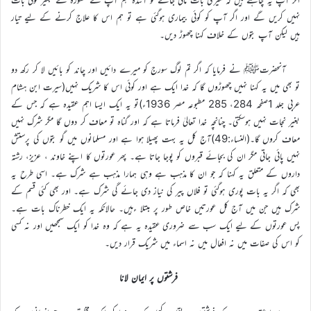
نہیں کریں گے اور اگر آپ کو کوئی بیماری ہوگئی ہے تو ہم اس کا علاج کرنے کے لیے تیار
ہیں لیکن آپ بتوں کے خلاف کہنا چھوڑ دیں۔
آنحضرتﷺ نے فرمایا کہ اگر تم لوگ سورج کو میرے دائیں اور چاند کو بائیں لا کر رکھ دو
تو بھی میں یہ کہنا نہیں چھوڑوں گا کہ خدا ایک ہے اور کوئی اس کا شریک نہیں(سیرت ابن ہشام
عربی جلد 1صفحہ 284، 285 مطبوعہ مصر 1936ء)تو یہ ایک ایسا اہم عقیدہ ہے کہ جس کے
بغیر نجات نہیں ہوسکتی۔ چنانچہ خدا تعالیٰ فرماتا ہے کہ اور گناہ تو معاف کر دوں گا مگر شرک نہیں
معاف کروں گا۔(النساء:49)آج کل یہ بہت پھیلا ہوا ہے اور مسلمانوں میں گو بتوں کی پرستش
نہیں پائی جاتی مگر ان کی بجائے قبروں کو پوجا جاتا ہے۔ پھر عورتوں کا اپنے خاوند ، عزیز، رشتہ
داروں کے متعلق یہ کہنا کہ جو ان کا مذہب ہے وہی ہمارا مذہب ہے شرک ہے۔ اسی طرح یہ
بھی کہ اگر یہ بات پوری ہوگئی تو فلاں پیر کی نیاز دی جائے گی شرک ہے۔ اور بھی کئی قسم کے
شرک ہیں جن میں آج کل عورتیں خاص طور پر مبتلا ءہیں۔ حالانکہ یہ ایک خطرناک بات ہے۔
پس عورتوں کے لیے ایک سب سے ضروری عقیدہ یہ ہے کہ وہ خدا کو ایک سمجھیں اور نہ کسی
کو اس کی صفات میں نہ افعال میں نہ اسماء میں شریک قرار دیں۔
فرشتوں پر ایمان لانا