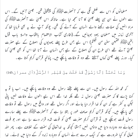
مسلمانوں کو اس سے غلطی لگی ہے کہ آنحضرتﷺ کی پیشگوئی تھی۔ عیسیٰ آئیں گے۔ اس
سے انہوں نے ان ہی پہلے عیسیٰ کا آنا سمجھ لیا ہے۔ حالانکہ اس عیسیٰ سے آنحضرتﷺ کی
مراد انہیں کی صفات رکھنے والے انسان کے آنے کی تھی۔ چونکہ آپؐ نے یہ بھی فرمایا تھا کہ
آخری زمانہ میں مسلمان یہود ہوجائیں گے۔(بخاری کتاب الاعتصام بالکتاب والسنۃ باب قول
النبیﷺ لتتبعن سنن من قبلکم) اس لیے جس طرح پہلے یہودیوں کی اصلاح کے لیے حضرت
عیسیٰؑ آئے تھے اسی طرح ان کی اصلاح کے لیے جس انسان نے آنا تھا اس کو بھی عیسیٰ کہا
گیا۔ ورنہ پہلے عیسیٰ کہاں آسکتے تھے وہ تو وفات پاچکے ہیں۔ چنانچہ قرآن کریم کہتا ہے۔
وَمَا مُحَمَّدٌ اِلَّارَسُوْلٌ قَدْ خَلَتْ مِنْ قَبْلِہِ الرُّسُلُ (آل عمران:145)
کہ محمد اللہ کے رسول ہیں۔ ان سے پہلے جتنے رسول تھے وہ وفات پاچکے ہیں۔ اب یا تو یہ
کہنا پڑے گا کہ حضرت عیسیٰ رسول نہ تھے بلکہ خدا تھے اس لیے انہوں نے وفات نہیں پائی
لیکن یہ کفر ہے کہ ان کو خدا قرار دیا جائے اور اگر رسول تھے اور واقع میں رسول تھے تو وفات
بھی پاچکے ہیں۔ کیونکہ قرآن کریم صاف طور پر بتلا رہا ہے کہ آنحضرتﷺ سے پہلے سارے
رسول فوت ہوچکے ہیں تو قرآن کریم حضرت عیسیٰ کو فوت شدہ قرار دے رہا ہے اور جو فوت
ہوجائے وہ دوبارہ دنیا میں واپس نہیں آسکتا کیونکہ یہ خداتعالیٰ کی سنت کے خلاف ہے۔ پھر اللہ
تعالیٰ کو کیا ضرورت ہے کہ ایک مرے ہوئے انسان کو دوبارہ زندہ کر کے دنیا میں لائے۔ خدا