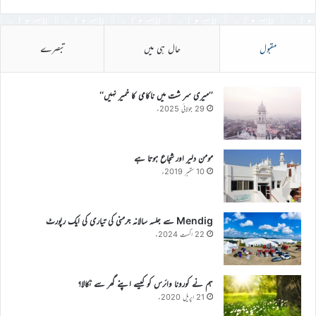
مقبول
حال ہی میں
تبصرے
’’میری سر شت میں ناکامی کا خمیر نہیں‘‘
29 جولائی 2025ء
مومن دلیر اور شجاع ہوتا ہے
10 ستمبر 2019ء
Mendig سے جلسہ سالانہ جرمنی کی تیاری کی ایک رپورٹ
22 اگست 2024ء
ہم نے کورونا وائرس کو کیسے اپنے گھر سے نکالا؟
21 اپریل 2020ء