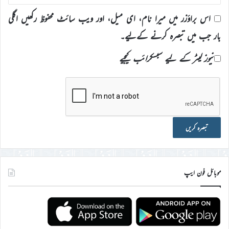
اس براؤزر میں میرا نام، ای میل، اور ویب سائٹ محفوظ رکھیں اگلی
بار جب میں تبصرہ کرنے کےلیے۔
نیوز لیٹر کے لیے سبسکرائب کیجیے
موبائل فون ایپ