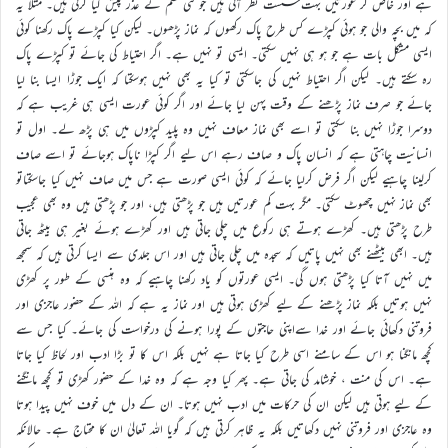
ہے اور خاص کر عورتیں بہت سست نظر آتی ہیں جو کئی قسم کے عذر پیش کیا کرتی ہیں۔ مثلاً یہ
کہ میں بچہ والی جو ہوئی کپڑے کس طرح پاک رکھوں کہ نماز پڑھوں۔ لیکن کیا کپڑے پاک رکھنا کوئی
ایسی مشکل بات ہے جو ہو ہی نہیں سکتی۔ ایسی تو نہیں ہے۔ اگر احتیاط کی جائے تو کپڑے پاک
رہ سکتے ہیں۔ لیکن اگر احتیاط نہیں کی جاسکتی تو کیا یہ بھی نہیں ہوسکتا کہ ایک جوڑا ایسا بنا لیا
جائے جو صرف نماز پڑھنے کے وقت پہن لیا جائے اور اگر کوئی عورت ایسی ہی غریب ہے کہ
دوسرا جوڑا نہیں بنا سکتی تو اسے بھی نماز معاف نہیں وہ پلید کپڑوں میں ہی پڑھ لے۔ اول تو
انسانیت چاہتی ہے کہ انسان پاک و صاف رہے اس لیے اگر کپڑا ناپاک ہوجائے تو اسے صاف
کرلینا چاہیے لیکن اگر فرض کرلیا جائے کہ کوئی ایسی صورت ہے جس میں صاف نہیں کیا جاسکتاتو
بھی نماز نہیں چھوٹ سکتی۔ مگر بہت کم عورتیں ہیں جو پڑھتی ہیں، اور جو پڑھتی ہیں وہ بھی عجیب
طرح پڑھتی ہیں۔ کھڑے ہوتے ہی رکوع میں چلی جاتی ہیں اور کھڑے ہوئے بغیر ہی بیٹھ جاتی
ہیں۔ ابھی بیٹھنے بھی نہیں پاتیں کہ سجدہ میں چلی جاتی ہیں اور اس جلدی سے ایسا کرتی ہیں کہ سمجھ
میں نہیں آتا کیا پڑھتی ہوں گی۔ ایسی عورتوں کو یاد رکھنا چاہیے کہ وہ ہنسی کے طور پر کھڑی
نہیں ہوتیں بلکہ نماز پڑھنے کے لیے کھڑی ہوتی ہیں اور نماز یہ ہے کہ اللہ کے حضور عاجزی اور
فروتنی دکھائی جائے اور خدا سےاپنی حاجتوں کے پورا ہونے کی درخواست کی جائے۔ کیا جس سے
کچھ مانگنا ہو اس کے سامنے اسی طرح کیا جاتا ہے نہیں بلکہ اس کا تو بڑا ادب اور لحاظ کیا جاتا
ہے۔ اس کی منت ، خوشامد کی جاتی ہے۔ پھر کیا وجہ ہے کہ وہ خدا کے حضور کھڑی تو کچھ مانگنے
کے لیے ہوتی ہیں لیکن ان کی حرکات میں ادب نہیں ہوتا۔ ان کے دل میں خوف نہیں پیدا ہوتا
وہ عاجزی اور فروتنی نہیں دکھاتیں بلکہ یہ ظاہر کرتی ہیں کہ گویا اللہ تعالیٰ ان کا محتاج ہے۔ حالانکہ