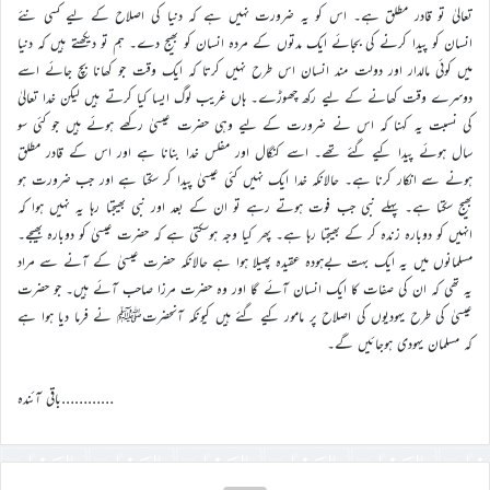
تعالیٰ تو قادر مطلق ہے۔ اس کو یہ ضرورت نہیں ہے کہ دنیا کی اصلاح کے لیے کسی نئے
انسان کو پیدا کرنے کی بجائے ایک مدتوں کے مردہ انسان کو بھیج دے۔ ہم تو دیکھتے ہیں کہ دنیا
میں کوئی مالدار اور دولت مند انسان اس طرح نہیں کرتا کہ ایک وقت جو کھانا بچ جائے اسے
دوسرے وقت کھانے کے لیے رکھ چھوڑے۔ ہاں غریب لوگ ایسا کیا کرتے ہیں لیکن خدا تعالیٰ
کی نسبت یہ کہنا کہ اس نے ضرورت کے لیے وہی حضرت عیسیٰ رکھے ہوئے ہیں جو کئی سو
سال ہوئے پیدا کیے گئے تھے۔ اسے کنگال اور مفلس خدا بنانا ہے اور اس کے قادر مطلق
ہونے سے انکار کرنا ہے۔ حالانکہ خدا ایک نہیں کئی عیسیٰ پیدا کر سکتا ہے اور جب ضرورت ہو
بھیج سکتا ہے۔ پہلے نبی جب فوت ہوتے رہے تو ان کے بعد اور نبی بھیجتا رہا یہ نہیں ہوا کہ
انہیں کو دوبارہ زندہ کر کے بھیجتا رہا ہے۔ پھر کیا وجہ ہوسکتی ہے کہ حضرت عیسیٰ کو دوبارہ بھیجے۔
مسلمانوں میں یہ ایک بہت بےہودہ عقیدہ پھیلا ہوا ہے حالانکہ حضرت عیسیٰ کے آنے سے مراد
یہ تھی کہ ان کی صفات کا ایک انسان آئے گا اور وہ حضرت مرزا صاحب آئے ہیں۔ جو حضرت
عیسیٰ کی طرح یہودیوں کی اصلاح پر مامور کیے گئے ہیں کیونکہ آنحضرتﷺ نے فرما دیا ہوا ہے
کہ مسلمان یہودی ہوجائیں گے۔
…………باقی آئندہ