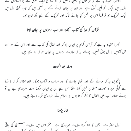
دوسرا عقیدہ یہ ہے کہ فرشتوں پر یقین رکھیں کہ وہ خدا کی ایک مخلوق ہے جو انسانوں کے
دلوں میں نیک تحریکیں کرتی ہے اور ان پر ایمان لانے کے یہ معنی ہیں کہ جب کوئی دل میں
نیک تحریک ہو تو فوراً اس پر عمل کیا جائے تاکہ اور تحریک کے لیے جگہ خالی ہو۔
قرآن کو خدا کی کتاب سمجھنا اور سب رسولوں پر ایمان لانا
تیسرا عقیدہ یہ ہے کہ قرآن کریم پر ایمان ہو کہ اللہ تعالیٰ کی کتاب ہے اور اس کے سوا اور
بھی کتابیں نازل ہوتی تھیں۔ چوتھے یہ کہ سارے رسولوں پر ایمان ہو کہ وہ سچے ہیں۔
بعث بعد الموت
پانچویں یہ کہ مرنے کے بعد اٹھایا جائے گا اور حساب و کتاب ہوگا۔ ان عقائد کو نہ ماننے
سے کوئی مرد و عورت مسلمان نہیں کہلا سکتا اس لیے ان پر ایمان رکھنا بہت ضروری ہے یہ تو
ہوئے عقائد اب میں اعمال کا ذکر کرتا ہوں جو اسلام نے ضروری قرار دیئے ہیں۔
نماز پڑھنا
اول نماز ہے۔ جس کا ادا کرنا نہایت ضروری ہے۔ مگر اس میں نہایت سستی کی جاتی