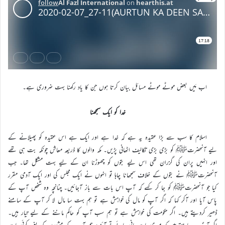
اب مَیں بعض موٹے موٹے مسائل بیان کرتا ہوں جن کا یاد رکھنا بہت ضروری ہے۔
خدا کو ایک سمجھنا
اسلام کا سب سے بڑا عقیدہ یہ ہے کہ خدا ہے اور ایک ہے اس عقیدہ کو پھیلانے کے
لیے آنحضرتﷺ کو بڑی بڑی تکالیف اٹھانی پڑیں۔ مکہ والوں کا ذریعہ معاش چونکہ بت ہی تھے
اور انہیں پران کی گزران تھی اس لیے بتوں کو چھوڑنا ان کے لیے بہت مشکل تھا۔ جب
آنحضرتﷺ نے بتوں کے خلاف سمجھانا چاہا تو انہوں نے ایک مجلس کی اور ایک آدمی مقرر
کیا جو آنحضرتﷺ کو جا کر کہے کہ آپ اس بات سے باز آجائیں۔ چنانچہ وہ شخص آپ کے
پاس آیا اور آکر کہا کہ اگر آپ کو مال کی خواہش ہے تو ہم بہت سا مال لا کر آپ کے سامنے
ڈھیر کردیتے ہیں۔ اگر حکومت کی خواہش ہے تو ہم سب آپ کو حاکم ماننے کے لیے تیار ہیں۔
اگر آپؐ یہ چاہتے ہیں کہ میری بات مانی جائے تو آئندہ ہم آپ کے مشورہ کے بغیر کوئی بات