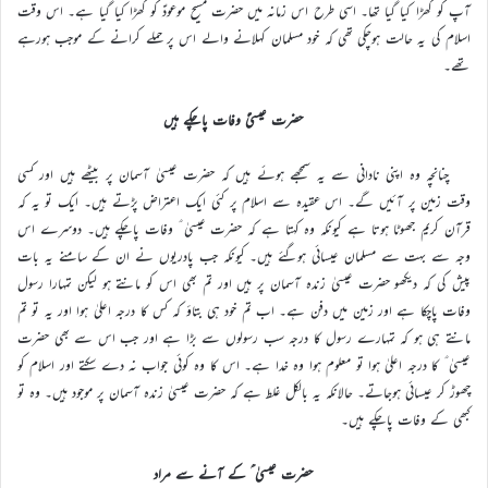
آپ کو کھڑا کیا گیا تھا۔ اسی طرح اس زمانہ میں حضرت مسیح موعودؑ کو کھڑا کیا گیا ہے۔ اس وقت
اسلام کی یہ حالت ہوچکی تھی کہ خود مسلمان کہلانے والے اس پر حملے کرانے کے موجب ہورہے
تھے۔
حضرت عیسیٰؑ وفات پاچکے ہیں
چنانچہ وہ اپنی نادانی سے یہ سمجھے ہوئے ہیں کہ حضرت عیسیٰ آسمان پر بیٹھے ہیں اور کسی
وقت زمین پر آئیں گے۔ اس عقیدہ سے اسلام پر کئی ایک اعتراض پڑتے ہیں۔ ایک تو یہ کہ
قرآن کریم جھوٹا ہوتا ہے کیونکہ وہ کہتا ہے کہ حضرت عیسیٰ ؑ وفات پاچکے ہیں۔ دوسرے اس
وجہ سے بہت سے مسلمان عیسائی ہوگئے ہیں۔ کیونکہ جب پادریوں نے ان کے سامنے یہ بات
پیش کی کہ دیکھو حضرت عیسیٰ زندہ آسمان پر ہیں اور تم بھی اس کو مانتے ہو لیکن تمہارا رسول
وفات پاچکا ہے اور زمین میں دفن ہے۔ اب تم خود ہی بتاؤ کہ کس کا درجہ اعلیٰ ہوا اور یہ تو تم
مانتے ہی ہو کہ تمہارے رسول کا درجہ سب رسولوں سے بڑا ہے اور جب اس سے بھی حضرت
عیسیٰ ؑ کا درجہ اعلیٰ ہوا تو معلوم ہوا وہ خدا ہے۔ اس کا وہ کوئی جواب نہ دے سکتے اور اسلام کو
چھوڑ کر عیسائی ہوجاتے۔ حالانکہ یہ بالکل غلط ہے کہ حضرت عیسیٰ زندہ آسمان پر موجود ہیں۔ وہ تو
کبھی کے وفات پاچکے ہیں۔
حضرت عیسیٰ ؑ کے آنے سے مراد