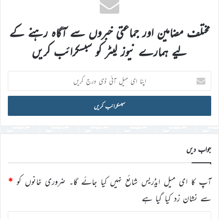
مختلف مضامین اور جماعتی خبروں سے آگاہ رہنے کے
لیے ہمارے نیوز لیٹر کو سبسکرائب کریں
اپنا
ای
میل
آئی
ڈی
درج
کریں
جواب دیں
آپ کا ای میل ایڈریس شائع نہیں کیا جائے گا۔
ضروری خانوں کو
*
سے نشان زد کیا گیا ہے
ت