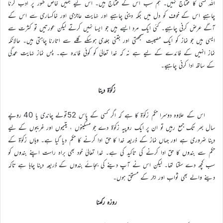
اللہ کسی کا محتاج نہیں۔ ہم سب اس کے محتاج ہیں۔ اس لیے ہمیں خاص طور پر ادب کرنا
چاہیے اس کے خوف کو دل میں جگہ دینی چاہیے اور نہایت عاجزی اور خاکساری سے اس کے
آگے عرض کرنی چاہیے۔ کئی ایک مرد ایسے ہیں جو ایسا نہیں کرتے لیکن عورتیں تو کثرت سے
ایسی ہیں جو نماز کو ایک مصیبت سمجھتی اور جتنی جلدی ہوسکے گلے سے اتارنا چاہتی ہیں۔ حالانکہ
نماز انہیں کے فائدے کے لیے ہے نہ کہ خدا تعالیٰ کو کوئی فائدہ ہے۔ پس نماز نہایت عمدگی
کے ساتھ ادا کرنی چاہیے۔
زکوٰۃ دینا
اس کے علاوہ دوسرا حکم زکوٰۃ کا ہے کہ اگر کسی کے پاس 52تولے چاندی یا 40 روپے
سال بھر تک جمع رہیں تو ان پر ایک روپیہ زکوٰۃ دے جو مسکینوں ، یتیموں اور غریبوں کے لیے
دینا ضروری ہے اور جہاں نماز کے ذریعہ خدا کا حق ادا کرنے کا حکم دیا گیا ہے۔ وہاں زکوٰۃ کے
حکم سے بندوں کا حق ادا کرنے کی تاکید کی ہے۔ خدا تعالیٰ خود بھی براہ راست اپنے بندوں کو
سب کچھ دے سکتا تھا۔ لیکن اس نے آپ دینے کی بجائے بندوں کے ذریعہ دینا چاہا ہے تاکہ
دینے والے بھی ثواب اور اجر کے مستحق ہوں۔
روزہ رکھنا