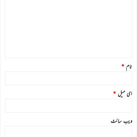
ب
ص
ر
ہ
*
نام
*
ای میل
*
ویب‌ سائٹ