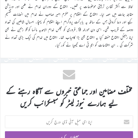
لحاظ سے اکثر تقاریر تربیتی موضوعات پر تھیں۔ اجتماع کے دوران خدام نے علمی اور ورزشی
مقابلہ جات میں حصہ لیا۔ اجتماع کے اختتام پر مکرم امیر صاحب نے خدام میں انعامات تقسیم
کیے اور دعا کروائی جس کے ساتھ یہ بابرکت پروگرام اپنے اختتام کو پہنچا۔ امسال شاملین کی تعداد
دوصد کے قریب تھی۔ اسی دن مورخہ 9؍فروری کو مجلس خدام الاحمدیہ مانسا کونکو ریجن نے بھی
اپنا ریجنل اجتماع منعقد کیا یہ اجتماع بھی بڑا کامیاب تھا۔ اجتماع میں خدام کی ایک بڑی تعداد نے
شرکت کی ۔ ان اجتماعات کو ایم ٹی اے گیمبیا نے کور کیا۔
مختلف مضامین اور جماعتی خبروں سے آگاہ رہنے کے
لیے ہمارے نیوز لیٹر کو سبسکرائب کریں
اپنا
ای
میل
آئی