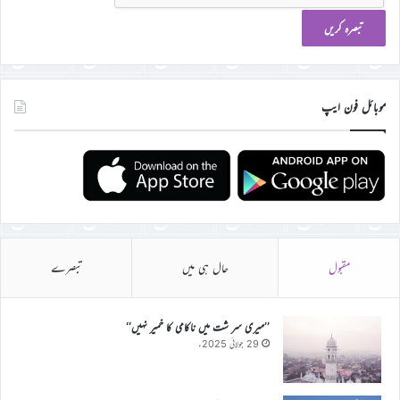
موبائل فون ایپ
مقبول
حال ہی میں
تبصرے
’’میری سر شت میں ناکامی کا خمیر نہیں‘‘
29 جولائی 2025ء