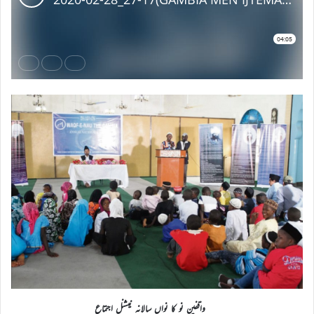
واقفین نو کا نواں سالانہ نیشنل اجتماع