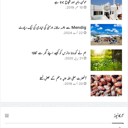
مومن دلیر اور شجاع ہوتا ہے
10 ستمبر 2019ء
Mendig سے جلسہ سالانہ جرمنی کی تیاری کی ایک رپورٹ
22 اگست 2024ء
ہم نے کورونا وائرس کو کیسے اپنے گھر سے نکالا؟
21 اپریل 2020ء
آنحضرت صلی اللہ علیہ وسلم کے بعض نسخے
20 اگست 2019ء
آرکائیوز