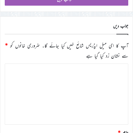
ڈی
درج
کریں
جواب دیں
آپ کا ای میل ایڈریس شائع نہیں کیا جائے گا۔
ضروری خانوں کو
*
سے نشان زد کیا گیا ہے
ت
ب
ص
ر
ہ
*
نام
*