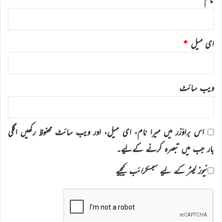
ای میل
*
ویب‌ سائٹ
اس براؤزر میں میرا نام، ای میل، اور ویب سائٹ محفوظ رکھیں اگلی
بار جب میں تبصرہ کرنے کےلیے۔
نیوز لیٹر کے لیے سبسکرائب کیجیے