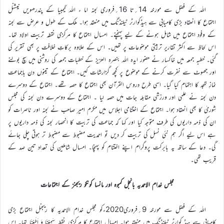
اللہ کے فضل سے مورخہ 14؍تا 16؍فروری لجنہ اما ء اللہ گیمبیا کے پندرھویں نیشنل
اجتماع کا انعقاد بڑی کامیابی سے ہیڈکوارٹر ٹیلنڈنگ میں منعقد ہوا۔ ملک کے طول و عرض سے لجنہ
کے وفود اجتماع میں شامل ہونے کے لیے پہنچنے۔ امسال اجتماع کا مرکزی نقطہ تربیت اولاد تھا۔
اس لحاظ سے اکثر تقاریر تربیتی موضوعات پر تھیں۔ اس کے علاوہ برکاتِ خلافت پر بھی تقریر کی
گئی۔ خطبہ جمعہ میں خاکسار نے حضور ایدہ اللہ بنصرہ العزیز کے خطبات جمعہ کی روشنی میں سچ بولنے
اور جھوٹ سے نفرت کرنے کے موضوع پر کچھ گزارشات کیں۔ اجتماع کے تینوں دن باجماعت
نمازِ تہجد کا اہتمام کیا گیا۔ اسی طرح دروس القرآن بھی اجتماع کا حصہ تھے۔ اجتماع کے دوسرے
دن لجنہ نے علمی اور ورزشی مقابلہ جات میں حصہ لیا ۔ اجتماع کے دوسرے دن لجنہ کی مجلس
شوریٰ کا بھی انعقاد ہوا۔ اجتماع کے اختتامی اجلاس میں مکرم امیر صاحب نے لجنہ اور ناصرات کو
ان کی ذمہ داریوں کی طرف متوجہ کیا اور کہا کہ جماعت کی تربیت کا انحصار لجنہ کی ذمہ داریوں پر
ہے اس لیے اگر ہم نئی نسل کی تربیت کر دیں تو احمدیت مضبوط سے مضبوط تر ہوتی چلی جائے
گی۔ دعا کے ساتھ یہ بابرکت پروگرام اپنے اختتام کو پہنچا۔ امسال شاملین کی تعداد تین صد کے
قریب تھی۔
مجلس خدام الاحمدیہ بانجل کمبوہ اور مانسا کونکو ریجنز کے اجتماعات
اللہ کے فضل سے مورخہ 9؍فروری2020ءکو مجلس خدام الاحمدیہ کا ریجنل اجتماع بڑی
کامیابی سے ہیڈ کوارٹر ٹیلنڈنگ میں منعقد ہوا۔ امسال اجتماع کا مرکزی نقطہ سَمِعْنَا وَ اَطَعْنَا تھا۔ اس