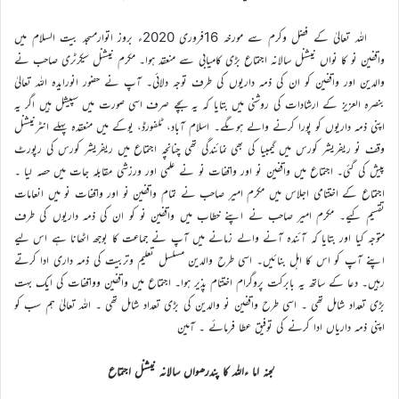
اللہ تعالیٰ کے فضل وکرم سے مورخہ 16فروری 2020ء بروز اتوارمسجد بیت السلام میں
واقفین نو کا نواں نیشنل سالانہ اجتماع بڑی کامیابی سے منعقد ہوا۔ مکرم نیشنل سیکرٹری صاحب نے
والدین اور واقفین کو ان کی ذمہ داریوں کی طرف توجہ دلائی۔ آپ نے حضور انورایدہ اللہ تعالیٰ
بنصرہ العزیز کے ارشادات کی روشنی میں بتایا کہ یہ بچے صرف اسی صورت میں سپیشل ہیں اگر یہ
اپنی ذمہ داریوں کو پورا کرنے والے ہوںگے۔ اسلام آباد، ٹلفورڈ، یوکے میں منعقدہ پہلے انٹرنیشنل
وقف نو ریفریشر کورس میں گیمبیا کی بھی نمائندگی تھی چنانچہ اجتماع میں ریفریشر کورس کی رپورٹ
پیش کی گئی۔ اجتماع میں واقفین نو اور واقفات نو نے علمی اور ورزشی مقابلہ جات میں حصہ لیا ۔
اجتماع کے اختتامی اجلاس میں مکرم امیر صاحب نے تمام واقفین نو اور واقفات نو میں انعامات
تقسیم کیے۔ مکرم امیر صاحب نے اپنے خطاب میں واقفین نو کو ان کی ذمہ داریوں کی طرف
متوجہ کیا اور بتایا کہ آئندہ آنے والے زمانے میں آپ نے جماعت کا بوجھ اٹھانا ہے اس لیے
اپنے آپ کو اس کا اہل بنائیں۔ اسی طرح والدین مسلسل تعلیم وتربیت کی ذمہ داری ادا کرتے
رہیں۔ دعا کے ساتھ یہ بابرکت پروگرام اختتام پذیر ہوا۔ اجتماع میں واقفین وواقفات کی ایک بہت
بڑی تعداد شامل تھی ۔ اسی طرح واقفین نو والدین کی بڑی تعداد شامل تھی ۔ اللہ تعالیٰ ہم سب کو
اپنی ذمہ داریاں ادا کرنے کی توفیق عطا فرمائے ۔ آمین
لجنہ اما ءاللہ کا پندرھواں سالانہ نیشنل اجتماع