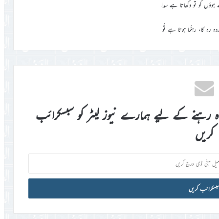
ے ہوؤں کو تُو دکھاتا ہے سدا
کردہ رہ کا، رہنُما ہوتا ہے تُو
اہ رہنے کے لیے ہمارے نیوز لیٹر کو سبسکرائب
کریں