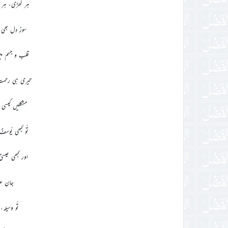
ہر گھڑی، ہر ل
سوزِ دل بھی 
قلب و جسم میں
تیری ہی رحمت
مشکلیں کیسی 
تُو کبھی یُوس
اور کبھی عیسی
جانِ عزم
تُو وسیلہ،