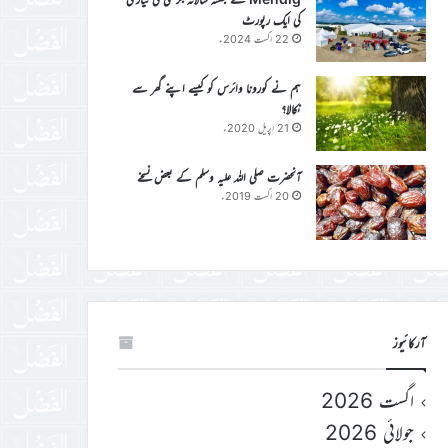
کی ایک رپورٹ
22 اگست 2024ء
ہم نے کورونا وائرس کو کیسے اپنے گھر سے
نکالا؟
21 اپریل 2020ء
آنحضرت صلی اللہ علیہ وسلم کے بعض نسخے
20 اگست 2019ء
آرکائیوز
اگست 2026
جولائی 2026