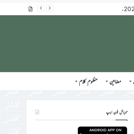
گذشتہ شمارے
مضامین
منظوم کلام
موبائل فون ایپ