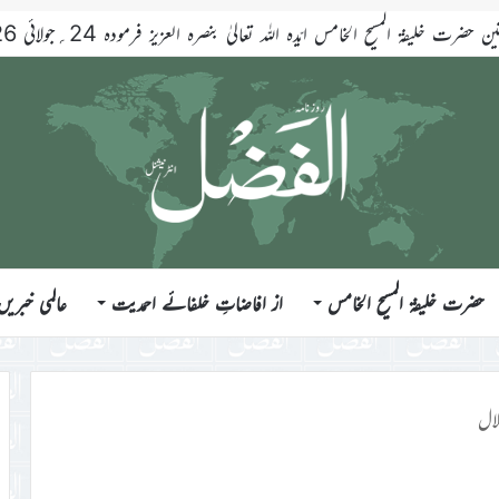
حضرت خلیفۃ المسیح الخامس ایّدہ اللہ تعالیٰ بنصرہ العزیز فرمودہ 24؍جولائی 2026ء
حضرت خلیفۃ المسیح الخامس
از افاضاتِ خلفائے احمدیت
عالمی خبریں
لال