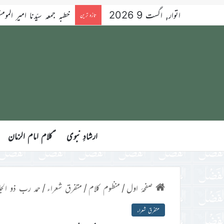
اتوار, اگست 9 2026
خطبہ جمعہ سیّدنا امیر المومنین 
تازہ ترین
ارشادِ نبوی
ؑکلام امام الزمان
صفحۂ اول
/
منظوم کلام
/
متفرق شعراء
/
حمد رب ذو الج
متفرق شعراء