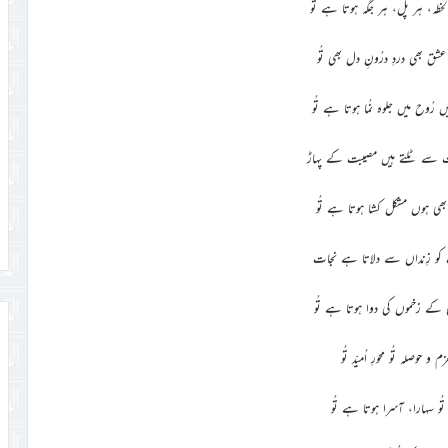
حظہ، ہر پل، ہر جگہ ہوتا ہے تُو
عشق بھی دردِ درُونِ دل بھی تُو
 رُوح میں جلوہ نُما ہوتا ہے تُو
 سے ٹلتے ہیں مصیبت کے پہاڑ
بھی ہوں مشکل کشا ہوتا ہے تُو
فؑ کو زِنداں سے دلاتا ہے نجات
ٰؑ کے زخموں کی دوا ہوتا ہے تُو
 و حوصلہ تُو محورِ اُمیّد تُو
 تُو سہارا، آسرا ہوتا ہے تُو