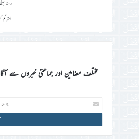
راستہ بھٹک
اخترِ گُم 
مختلف مضامین اور جماعتی خبروں سے آگ
اپنا
ای
میل
آئی
ڈی
درج