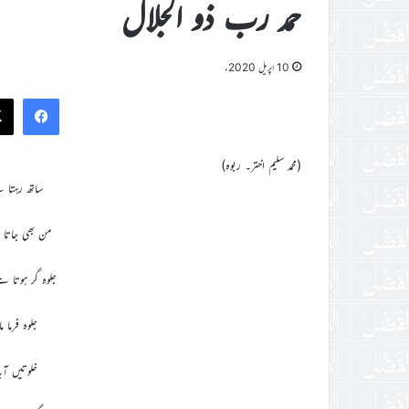
حمد رب ذو الجلال
10 اپریل 2020ء
ook
(محمد سلیم اختر۔ ربوہ)
ساتھ رہتا ہ
من بھی جاتا 
جلوہ گر ہوتا ہ
جلوہ فرما م
خلوتیں آب