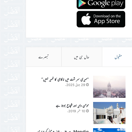
مقبول
حال ہی میں
تبصرے
’’میری سر شت میں ناکامی کا خمیر نہیں‘‘
29 جولائی 2025ء
مومن دلیر اور شجاع ہوتا ہے
10 ستمبر 2019ء
Mendig سے جلسہ سالانہ جرمنی کی تیاری