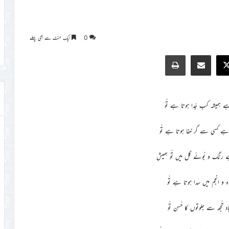
0
ایک منٹ سے بھی پہلے
Print
Share via Email
Faceb
X
ے ہمیشہ کب جُدا ہوتا ہے تُو
ہے کسی سے گر خفا ہوتا ہے تُو
ے رنگ و بُوئے گل میں تُو ہمیش
اہ و انجم میں سدا ہوتا ہے تُو
اد تُجھ سے جلوتوں کا حُسن تُو