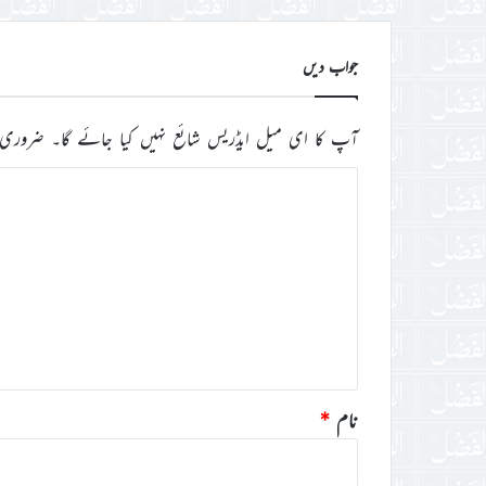
کریں
جواب دیں
آپ کا ای میل ایڈریس شائع نہیں کیا جائے گا۔
ضروری 
ت
ب
ص
ر
ہ
*
نام
*