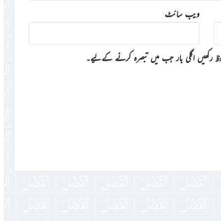
ویب‌ سائٹ
وظ رکھیں اگلی بار جب میں تبصرہ کرنے کےلیے۔