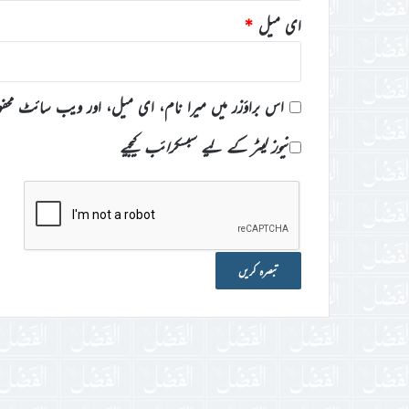
ای میل
*
اس براؤزر میں میرا نام، ای میل، اور ویب سائٹ محف
نیوز لیٹر کے لیے سبسکرائب کیجیے