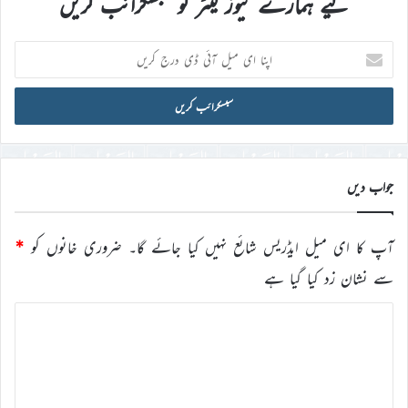
لیے ہمارے نیوز لیٹر کو سبسکرائب کریں
اپنا
ای
میل
آئی
ڈی
درج
کریں
جواب دیں
آپ کا ای میل ایڈریس شائع نہیں کیا جائے گا۔
ضروری خانوں کو
*
سے نشان زد کیا گیا ہے
ت
ب
ص
ر