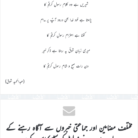
شیریں ہے وہ کلام رسولِ کریمؐ کا
پڑھتا ہے خود خدا بھی درود آپؐ پر مدام
کتنا ہے احترام رسولِ کریمؐ کا
میری زبانِ شوقؔ پہ رہتا ہے ذکرِ خیر
دن رات صبح و شام رسول کریمؐ کا
(عبدالحمید شوق)
مختلف مضامین اور جماعتی خبروں سے آگاہ رہنے کے