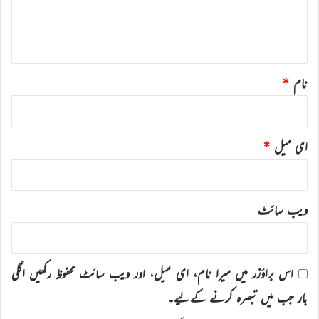
ہ
*
نام
*
ای میل
*
ویب‌ سائٹ
اس براؤزر میں میرا نام، ای میل، اور ویب سائٹ محفوظ رکھیں اگلی
بار جب میں تبصرہ کرنے کےلیے۔