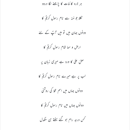
ہر ذرہ کائنات کا پڑھنے لگا درود
نکلا جو مُنہ سے نام رسولِ کریمؐ کا
دونوں جہان ہیں تو ہیں آپؐ کے لئے
ارض و سما تمام رسولِ کریمؐ کا
صلِّ علیٰ کا ورد ہے میری زبان پر
لب پر ہے میرے نام رسولِ کریمؐ کا
دونوں جہاں میں اسمِ محمدؐ کی روشنی
دونوں جہاں میں نام رسولِ کریمؐ کا
کس درجہ رام ہو گئے سنتے ہی سنگدل