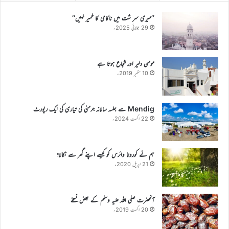
’’میری سر شت میں ناکامی کا خمیر نہیں‘‘
29 جولائی 2025ء
مومن دلیر اور شجاع ہوتا ہے
10 ستمبر 2019ء
Mendig سے جلسہ سالانہ جرمنی کی تیاری کی ایک رپورٹ
22 اگست 2024ء
ہم نے کورونا وائرس کو کیسے اپنے گھر سے نکالا؟
21 اپریل 2020ء
آنحضرت صلی اللہ علیہ وسلم کے بعض نسخے
20 اگست 2019ء