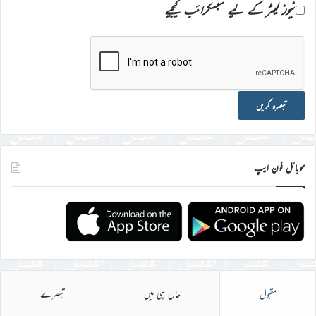
نیوز لیٹر کے لیے سبسکرائب کیجیے
موبائل فون ایپ
مقبول
حال ہی میں
تبصرے