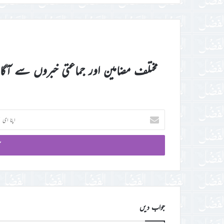
مختلف مضامین اور جماعتی خبروں سے آگ
اپنا
ای
میل
آئی
ڈی
درج
کریں
جواب دیں