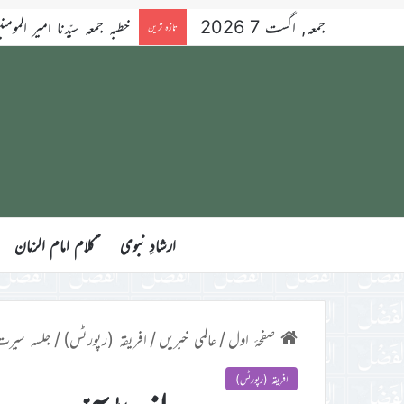
جمعہ, اگست 7 2026
خطبہ جمعہ سیّدنا امیر المومنین ح
تازہ ترین
ارشادِ نبوی
ؑکلام امام الزمان
صفحۂ اول
/
عالمی خبریں
/
افریقہ (رپورٹس)
/
جلسہ سیرت
افریقہ (رپورٹس)