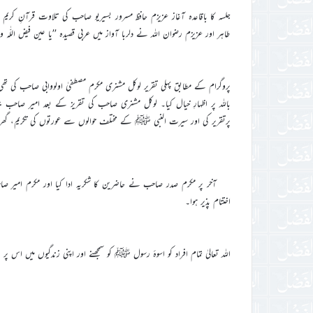
جلسہ کا باقاعدہ آغاز عزیزم حافظ مسرور بسیریو صاحب کی تلاوت قرآنِ کریم
طاہر اور عزیزم رضوان اللہ نے دلربا آواز میں عربی قصیدہ ’’یا عین فیض اللّٰہ و
پروگرام کے مطابق پہلی تقریر لوکل مشنری مکرم مصطفیٰ اولووابی صاحب کی
باللہ پر اظہارِ خیال کیا۔ لوکل مشنری صاحب کی تقریز کے بعد امیر صا
پرتقریر کی اور سیرت النبی ﷺ کے مختلف حوالوں سے عورتوں کی تکریم، گھریلو
آخر پر مکرم صدر صاحب نے حاضرین کا شکریہ ادا کیا اور مکرم امیر صاحب
اختتام پذیر ہوا۔
اللہ تعالیٰ تمام افراد کو اسوۂ رسول ﷺ کو سمجھنے اور اپنی زندگیوں میں اس پ