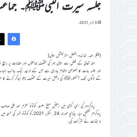
جلسہ سیرت النبیﷺ۔ جماعت 
5 نومبر 2021ء
ook
(منتظر احمد۔ نمائندہ الفضل انٹرنیشنل بینن)
اللہ تعالیٰ کے فضل سے بینن بھر کی مختلف جماعتوں اور مقامات پر ربیع 
اور جلسہ جات کا خصوصی اہتمام جاری ہے جس کے ذریعہ ایک جانب احباب
کے لوگوں تک آنحضورﷺ کی دلکش سیرت کے مختلف پہلو اُجاگر کرنے کا مو
پروگرامز کی اسی کڑی میں ریجنل مبلغ سلسلہ کوتونو مکرم احمد علی 
و لجنات نے شرکت کی۔