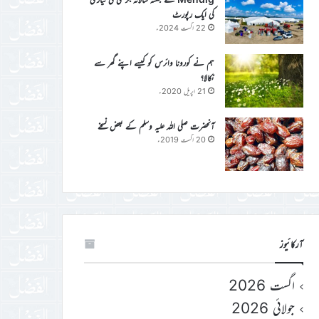
کی ایک رپورٹ
22 اگست 2024ء
ہم نے کورونا وائرس کو کیسے اپنے گھر سے
نکالا؟
21 اپریل 2020ء
آنحضرت صلی اللہ علیہ وسلم کے بعض نسخے
20 اگست 2019ء
آرکائیوز
اگست 2026
جولائی 2026