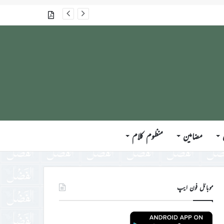
گذشتہ شمارے
مضامین
منظوم کلام
موبائل فون ایپ