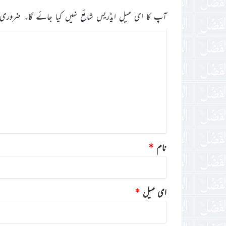
آپ کا ای میل ایڈریس شائع نہیں کیا جائے گا۔
ضروری 
ت
ب
ص
ر
ہ
*
نام
*
ای میل
*