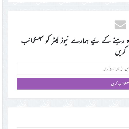
اہ رہنے کے لیے ہمارے نیوز لیٹر کو سبسکرائب
کریں