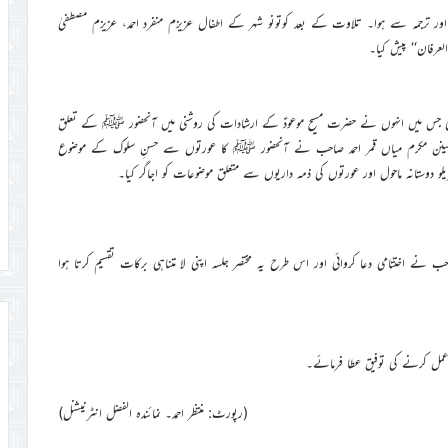
 اور ترجمہ سے ہوا۔ تلاوت کے بعد کوتونو شہر کے اطفال عزیزم منفرد احمد، عزیزم مصطفیٰ
العرفان‘‘ پیش کیا۔
 تھی جس میں انہوں نے حضرت مسیح موعودؑ کے ارشادات کی روشنی میں آنحضور ﷺ کے تعلق
حب بینن مکرم میاں قمر احمد صاحب نے آنحضور ﷺ کا عورتوں سے حسنِ سلوک کے موضوع
 دوستانہ ماحول اور عورتوں کی ذمہ داریوں سے متعلق موضوعات کو اجاگر کیا۔
 نے اختتامی دعا کروائی اور اس طرح یہ مختصر جلسہ اپنی لا متناہی برکات تقسیم کرتا ہوا
ر عمل کرنے کی توفیق عطا فرمائے۔
(رپورٹ: منتظر احمد۔ نمائندہ الفضل انٹرنیشنل)