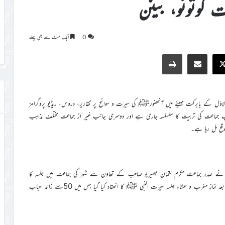
کوتونو، بینن
0
ایک منٹ سے بھی پہلے
Print
Share via Email
Faceb
X
الاوّل کے بابرکت مہینے میں آنحضورﷺ کی سیرت و سوانح پر تقاریر، دروس، ریڈیو پروگرامز
ِ جماعت کی تربیت کا سلسلسہ جاری ہے اور دوسری جانب غیر از جماعت مختلف مذاہب
قع مل رہا ہے۔
صاحب نے صدر جماعت مکرم لقمان بصیریو صاحب کے تعاون سے شہر کی جماعت میں جلسہ کا
پروگرام تشکیل دیا۔ چنانچہ مورخہ 24؍اکتوبر 2021ءکو کوتونو شہر کی مسجد میں بعد نمازِ مغرب و عشاء جلسہ سیرت النبی ﷺ کا انعقاد کیا گیا جس میں 50سے زائد احباب