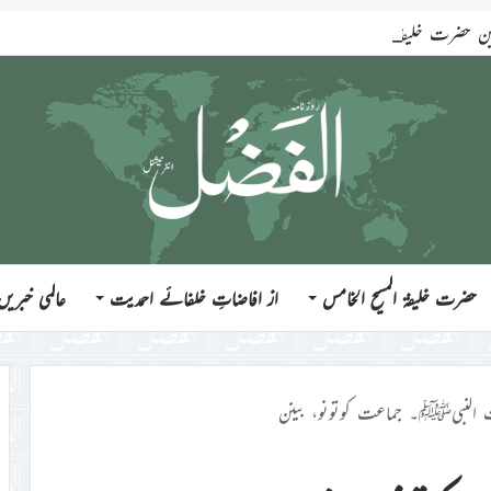
ضرت خلیفۃ المسیح الخامس ایّدہ اللہ تعالیٰ بنصرہ العزیز فرمودہ 17؍جولائی 2026ء
حضرت خلیفۃ المسیح الخامس
از افاضاتِ خلفائے احمدیت
عالمی خبریں
 النبیﷺ۔ جماعت کوتونو، بینن