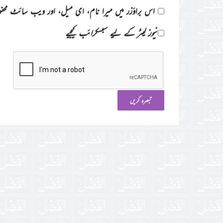
اس براؤزر میں میرا نام، ای میل، اور ویب سائٹ محف
نیوز لیٹر کے لیے سبسکرائب کیجیے