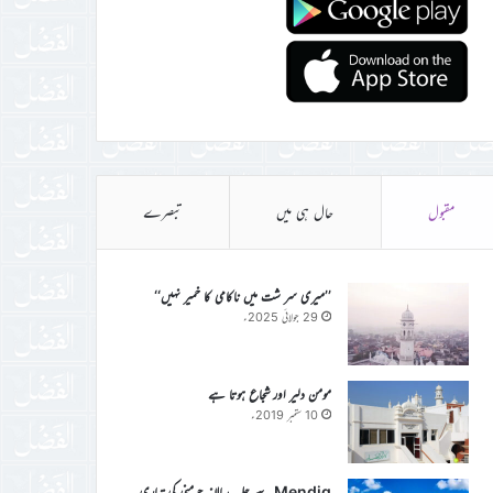
مقبول
حال ہی میں
تبصرے
’’میری سر شت میں ناکامی کا خمیر نہیں‘‘
29 جولائی 2025ء
مومن دلیر اور شجاع ہوتا ہے
10 ستمبر 2019ء
Mendig سے جلسہ سالانہ جرمنی کی تیاری