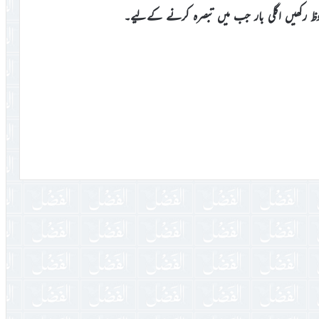
وظ رکھیں اگلی بار جب میں تبصرہ کرنے کےلیے۔