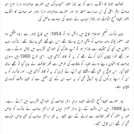
خلافتِ ثالثہ کا انتخاب رات کو بعد نماز عشاء مسجدمبارک میں حضرت صاحبزادہ مرزا عزیز احمد
صاحبؓ ناظرِ اعلیٰ کی زیر صدارت منعقد ہوا اور حضرت صاحبزادہ مرزا ناصر احمد صاحبؒ کا انتخاب
بطور خلیفۃالمسیح الثالثؒ ہوا۔تمام احباب نے بیعت کی سعادت حاصل کی۔
جب خاکسار تعلیم الاسلام کالج میں داخل ہوا تو 1954ء میں کالج لاہور سے ربوہ منتقل ہوا
تھا۔ حضور ؒچونکہ والد صاحب کو اچھی طرح جانتے تھے اس لیےمجھے بھی جانتے تھے۔ خاکسار جب
اسکول میں ٹیچر کی حیثیت سے ملازم ہوا تو آپ میٹرک کی الوداعی تقریب میں شامل ہوتے رہے۔
اور مجھے فوراً پہچان کرکہا کرتے تھے کہ یہ تو کاٹھ گڑھی ہیں۔ اسی طرح 1966ءمیں دسویں
جماعت کا امتحان دینے والے طلباء کو ملاقات کی غرض سے قصرِ خلافت لے جایا گیا تو مجھے ساتھ
بھیجا گیا۔ اس موقع پر بھی مجھے دیکھتے ہی آپؒ نے فرمایا کہ یہ تو کاٹھ گڑھی ہیں۔ اور خاکسار کو یہ
سن کر اپنے بزرگوں کی یاد آجاتی تھی کہ یہ سب ان کے ہی طفیل ہے کہ خلیفہ وقت کوہماری
پہچان ہے۔
پھر حضرت خلیفۃالمسیح الثالثؒ متعدد مرتبہ دہم جماعت کی الوداعی تقریب میں آتے رہے۔
مارچ 1968ء میں اس وقت کے ہیڈ ماسٹر مکرم میاں محمد ابراہیم صاحب نے خاکسار کو خاص
طور پر حضور ؒکو قصرِ خلافت سے لانے کے لیے بھیجا۔ یہ محمد ابراہیم صاحب کی بھی خاص عنایت
تھی کہ مجھے اس قابل سمجھا۔