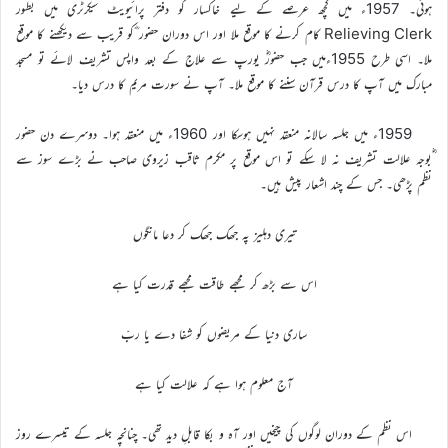
ہوئی۔ 1957ء میں کچھ عرصے کے لیے خاکسار کو دفتر پرائیویٹ سیکرٹری میں بطور
Relieving Clerk کام کرنے کا موقع ملا اور اس دوران حضور ؓکو قریب سے دیکھنے کا موقع
ملا۔ اسی طرح 1955ءمیں جب حضورؓ یورپ سے علاج کے بعد واپس تشریف لائے تو مسجد
مبارک میں آپ کا درس قرآن سننے کا موقع ملا۔ آپ نے سورت مریم کا درس دیا۔
1959ء میں جلسہ سالانہ منعقد نہیں ہوسکا اور 1960ء میں منعقد ہوا۔ دوسرے دن حضور
ؓبوجہ علالت تشریف نہ لا سکے تو اس موقع پر مکرم ثاقب زیروی صاحب نے بڑے سوز سے
نظم پڑھی۔ جس کے چند اشعار پیش ہیں۔
تیری دہلیز پہ جھک جھک کر دعا مانگوں
اس سے بڑھ کر مجھے طاقت مجھے قدرت کیا ہے
ساری دنیا کے مریضوں کو شفا دے یا ربّ
آج معلوم ہوا ہے کہ علالت کیا ہے
اس نظم کے دوران لوگوں کی چیخیں اور آہ و بکا قابلِ دید تھی۔ چنانچہ جلسہ کے تیسرے روز