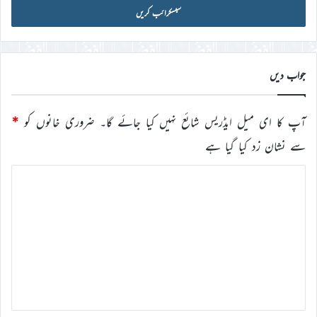
آئی
ڈی
درج
کریں
جواب دیں
آپ کا ای میل ایڈریس شائع نہیں کیا جائے گا۔
ضروری خانوں کو
*
سے نشان زد کیا گیا ہے
ت
ب
ص
ر
ہ
*