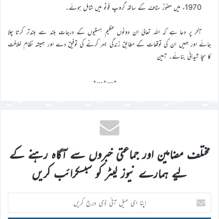
1970ء میں حضورؒ سٹاف کے ساتھ گروپ فوٹو میں شامل ہوئے۔
آخر پر دعا ہے کہ اللہ تعالیٰ ان دونوں عظیم ہستیوں کے درجات بلند سے بلندتر کرتا چلا
جائے اور ہمیں ان کی توقعات کے مطابق زندگی بسر کرنے کی توفیق دے اور ہمیشہ نظام خلافت
کا سچا شیدائی بنائے۔ آمین
٭…٭…٭
مختلف مضامین اور جماعتی خبروں سے آگاہ رہنے کے
لیے ہمارے نیوز لیٹر کو سبسکرائب کریں
اپنا
ای
میل