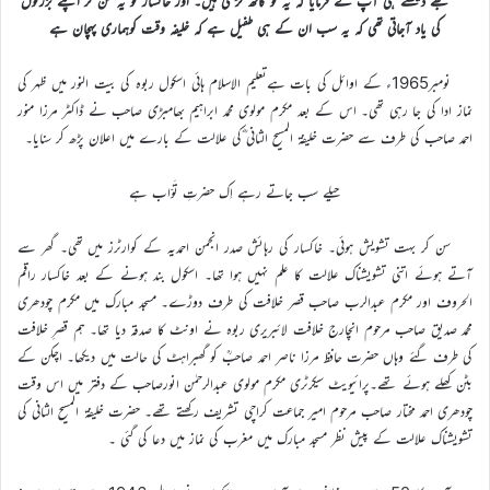
مجھے دیکھتے ہی آپؒ نے فرمایا کہ یہ تو کاٹھ گڑھی ہیں۔ اور خاکسار کو یہ سن کر اپنے بزرگوں
کی یاد آجاتی تھی کہ یہ سب ان کے ہی طفیل ہے کہ خلیفہ وقت کوہماری پہچان ہے
نومبر1965ء کے اوائل کی بات ہےتعلیم الاسلام ہائی اسکول ربوہ کی بیت النور میں ظہر کی
نماز ادا کی جا رہی تھی۔ اس کے بعد مکرم مولوی محمد ابراہیم بھامبڑی صاحب نے ڈاکٹر مرزا منور
احمد صاحب کی طرف سے حضرت خلیفۃ المسیح الثانی ؓکی علالت کے بارے میں اعلان پڑھ کر سنایا۔
حیلے سب جاتے رہے اِک حضرتِ تَوّاب ہے
سن کر بہت تشویش ہوئی۔ خاکسار کی رہائش صدر انجمن احمدیہ کے کوارٹرز میں تھی۔ گھر سے
آتے ہوئے اتنی تشویشناک علالت کا علم نہیں ہوا تھا۔ اسکول بند ہونے کے بعد خاکسار راقم
الحروف اور مکرم عبدالرب صاحب قصر خلافت کی طرف دوڑے۔ مسجد مبارک میں مکرم چودھری
محمد صدیق صاحب مرحوم انچارج خلافت لائبریری ربوہ نے اونٹ کا صدقہ دیا تھا۔ ہم قصرِ خلافت
کی طرف گئے وہاں حضرت حافظ مرزا ناصر احمد صاحبؒ کو گھبراہٹ کی حالت میں دیکھا۔ اچکن کے
بٹن کھلے ہوئے تھے۔پرائیویٹ سیکرٹری مکرم مولوی عبدالرحمٰن انورصاحب کے دفتر میں اس وقت
چودھری احمد مختار صاحب مرحوم امیر جماعت کراچی تشریف رکھتے تھے۔ حضرت خلیفۃ المسیح الثانی کی
تشویشناک علالت کے پیش نظر مسجد مبارک میں مغرب کی نماز میں دعا کی گئی ۔