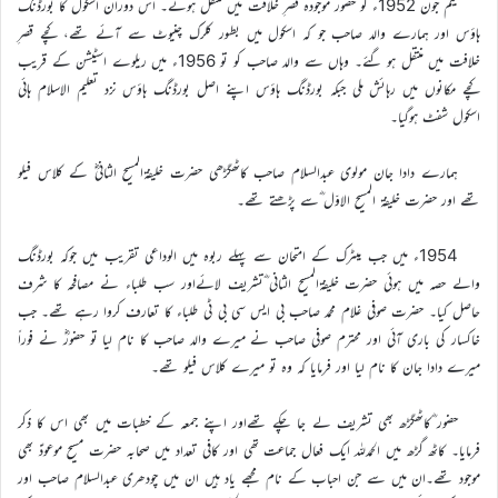
یکم جون 1952ء کو حضور موجودہ قصرِ خلافت میں منتقل ہوئے۔ اس دوران اسکول کا بورڈنگ
ہاؤس اور ہمارے والد صاحب جو کہ اسکول میں بطور کلرک چنیوٹ سے آئے تھے، کچے قصرِ
خلافت میں منتقل ہو گئے۔ وہاں سے والد صاحب کو تو 1956ء میں ریلوے اسٹیشن کے قریب
کچے مکانوں میں رہائش ملی جبکہ بورڈنگ ہاؤس اپنے اصل بورڈنگ ہاؤس نزد تعلیم الاسلام ہائی
اسکول شفٹ ہوگیا۔
ہمارے دادا جان مولوی عبدالسلام صاحب کاٹھگڑھی حضرت خلیفۃالمسیح الثانیؓ کے کلاس فیلو
تھے اور حضرت خلیفۃ المسیح الاوّل ؓسے پڑھتے تھے۔
1954ء میں جب میٹرک کے امتحان سے پہلے ربوہ میں الوداعی تقریب میں جوکہ بورڈنگ
والے حصہ میں ہوئی حضرت خلیفۃالمسیح الثانی ؓتشریف لائےاور سب طلباء نے مصافحہ کا شرف
حاصل کیا۔ حضرت صوفی غلام محمد صاحب بی ایس سی بی ٹی طلباء کا تعارف کروا رہے تھے۔ جب
خاکسار کی باری آئی اور محترم صوفی صاحب نے میرے والد صاحب کا نام لیا تو حضورؓ نے فوراً
میرے دادا جان کا نام لیا اور فرمایا کہ وہ تو میرے کلاس فیلو تھے۔
حضور ؓکاٹھگڑھ بھی تشریف لے جا چکے تھےاور اپنے جمعہ کے خطبات میں بھی اس کا ذکر
فرمایا۔ کاٹھ گڑھ میں الحمدللہ ایک فعال جماعت تھی اور کافی تعداد میں صحابہ حضرت مسیح موعودؑ بھی
موجود تھے۔ان میں سے جن احباب کے نام مجھے یاد ہیں ان میں چودھری عبدالسلام صاحب اور