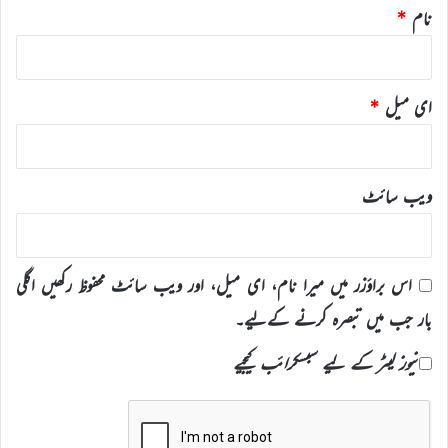
نام
*
ای میل
*
ویب‌ سائٹ
اس براؤزر میں میرا نام، ای میل، اور ویب سائٹ محفوظ رکھیں اگلی
بار جب میں تبصرہ کرنے کےلیے۔
نیوز لیٹر کے لیے سبسکرائب کیجیے