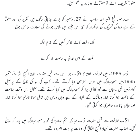
حضور ؓتشریف لائے تو حضورؓنے دوبارہ یہ نظم سنی۔
صدر جلسہ شیخ بشیر احمد صاحب نے 27؍دسمبر کو بڑے جذباتی رنگ میں تقریر کی اور حضورؓ
کے لیے دعا کی تحریک کی۔خاکسار کو بھی اس جلسے میں شامل ہونے کی سعادت حاصل ہوئی۔
اک وقت آئے گا کہ کہیں گے تمام لوگ
ملّت کے اس فدائی پہ رحمت خدا کرے
نومبر 1965ء میں خلافتِ ثالثہ کا انتخاب ہوا۔اس سے قبل حضرت خلیفۃ المسیح الثالثؒ ستمبر
1965ءمیں مسجدمبارک میں درس القرآن دیا کرتے تھے۔ آپ کی رہائش کالج کے پرنسپل
کوارٹرمیں تھی ۔وہاں سے خود گاڑی چلا کر مسجدمبارک میں آیا کرتے تھے۔ سکول اس وقت جماعت
کے ماتحت ہوا کرتا تھا۔بورڈنگ کے طلباء کے لیے وہاں درس میں شامل ہونا لازمی ہوا کرتا تھا۔
اور وہاں باقاعدہ حاضری ہوا کرتی تھی۔
انتخاب خلافت سے قبل حضرت نوّاب مبارکہ بیگم صاحبہؓ کی تحریر مسجد مبارک میں پڑھ کر سنائی
گئی۔ احباب حضرت خلیفۃ المسیح الثانیؓ کی وفات پر بہت افسردہ تھے۔