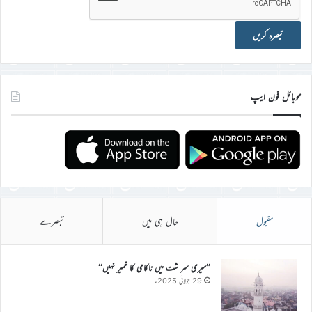
موبائل فون ایپ
مقبول
حال ہی میں
تبصرے
’’میری سر شت میں ناکامی کا خمیر نہیں‘‘
29 جولائی 2025ء