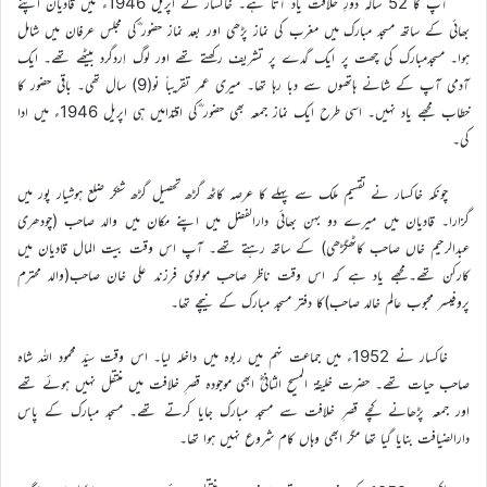
آپ کا 52 سالہ دورِ خلافت یاد آتا ہے۔ خاکسار نے اپریل 1946ء میں قادیان اپنے
بھائی کے ساتھ مسجد مبارک میں مغرب کی نماز پڑھی اور بعد نماز حضور ؓکی مجلس عرفان میں شامل
ہوا۔ مسجدمبارک کی چھت پر ایک گدے پر تشریف رکھتے تھے اور لوگ اِردگرد بیٹھے تھے۔ ایک
آدمی آپ کے شانے ہاتھوں سے دبا رہا تھا۔ میری عمر تقریباً نو(9) سال تھی۔ باقی حضور کا
خطاب مجھے یاد نہیں۔ اسی طرح ایک نماز جمعہ بھی حضور ؓکی اقتدامیں ہی اپریل 1946ء میں ادا
کی۔
چونکہ خاکسار نے تقسیم ملک سے پہلے کا عرصہ کاٹھ گڑھ تحصیل گڑھ شنکر ضلع ہوشیار پور میں
گزارا۔ قادیان میں میرے دو بہن بھائی دارالفضل میں اپنے مکان میں والد صاحب (چودھری
عبدالرحیم خاں صاحب کاٹھگڑھی) کے ساتھ رہتے تھے۔ آپ اس وقت بیت المال قادیان میں
کارکن تھے۔مجھے یاد ہے کہ اس وقت ناظر صاحب مولوی فرزند علی خان صاحب(والد محترم
پروفیسر محبوب عالم خالد صاحب)کا دفتر مسجد مبارک کے نیچے تھا۔
خاکسار نے 1952ء میں جماعت نہم میں ربوہ میں داخلہ لیا۔ اس وقت سیّد محمود اللہ شاہ
صاحب حیات تھے۔ حضرت خلیفۃ المسیح الثانیؓ ابھی موجودہ قصرِ خلافت میں منتقل نہیں ہوئے تھے
اور جمعہ پڑھانے کچے قصرِ خلافت سے مسجد مبارک جایا کرتے تھے۔ مسجد مبارک کے پاس
دارالضیافت بنایا گیا تھا مگر ابھی وہاں کام شروع نہیں ہوا تھا۔