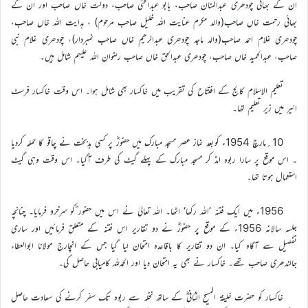
ان کے بھائی چودھری عبدالمنان صاحب، بابو عبدالحئی صاحب، دولت خاں صاحب اور ان کے
بھائی رحمت خاں صاحب(والد مکرم عنایت اللہ خلیل صاحب مرحوم) ، ہدایت اللہ خاں صاحب،
چودھری غلام احمد صاحب(والد ماجد چودھری عبدالرحیم خاں صاحب نمبردار)، چودھری غلام نبی
صاحب، عبدالحمید خاں صاحب، چودھری عبدالحق خاں صاحب رضوان اللہ علیہم شامل ہیں۔
تعلیم الاسلام کالج کے افتتاح کی تقریب میں خاکسار بھی شامل ہوا۔ اس وقت خاکسار فرسٹ
ائیر میں زیر تعلیم تھا۔
10؍مارچ 1954ء کوبعد نماز عصر مسجد مبارک میں حضورؓ پر کسی بدبخت نے چاقو کا حملہ کردیا
۔ اس موقع پر سارا ربوہ امڈ کر مسجد مبارک کے پہلے گیٹ کی طرف آگیا۔ اس وقت وہی گیٹ
استعمال ہوتا تھا۔
1956ء میں ایک فتنہ ’اللہ رکھا‘ اٹھا۔ اللہ تعالیٰ نے اس میں حضور ؓکو سرخرو فرمایا۔ چنانچہ
جلسہ سالانہ 1956ء کے موقع پر حضورؓ نے دو تقاریر اس فتنہ کے متعلق فرمائیں اور ساری
تفصیل سے آگاہ کیا۔ ان دو تقاریر کا باقاعدہ امتحان لیا گیا جس کے انچارج مولانا ابوالعطاء
جالندھری صاحب تھے۔ خاکسار نے بھی یہ امتحان دیا اور الحمدللہ کامیابی حاصل کی۔
خاکسار کو حضرت خلیفۃ المسیح الثانیؓ کے ساتھ نخلہ سے ربوہ تک سفر کرنے کی سعادت حاصل