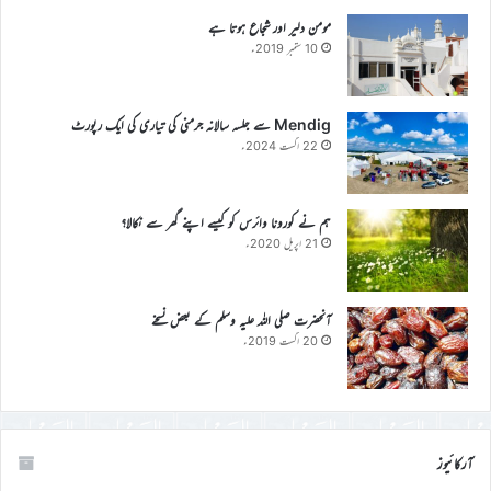
مومن دلیر اور شجاع ہوتا ہے
10 ستمبر 2019ء
Mendig سے جلسہ سالانہ جرمنی کی تیاری کی ایک رپورٹ
22 اگست 2024ء
ہم نے کورونا وائرس کو کیسے اپنے گھر سے نکالا؟
21 اپریل 2020ء
آنحضرت صلی اللہ علیہ وسلم کے بعض نسخے
20 اگست 2019ء
آرکائیوز