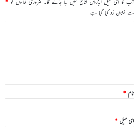
آپ کا ای میل ایڈریس شائع نہیں کیا جائے گا۔
ضروری خانوں کو
*
سے نشان زد کیا گیا ہے
ت
ب
ص
ر
ہ
*
نام
*
ای میل
*