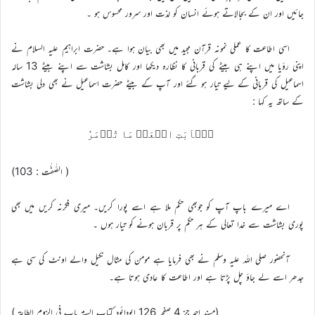
جائیں اور ان کے بجالاتے ہوئے انسان کو لذت اور سرور محسوس ہو ۔
اسی اطاعت کا عملی نمونہ قرآن مجید میں بھی بیان ہوا ہے۔ حضرت ابراہیم علیہ السلام نے
اپنی رؤیا میں اپنے ہی بیٹے کی قربانی کا نظارہ دیکھا اور کامل بشاشت سے اپنے بیٹے 13 سالہ
اسماعیل کی قربانی کے لیے تیار ہو گئے اور آپ کے بیٹے حضرت اسماعیل نے بھی دلی بشاشت
کے ساتھ یہ کہا :
یٰۤاَبَتِ افۡعَلۡ مَا تُؤۡمَرُ
( الصّٰفّٰت : 103)
اے میرے باپ آپ کو جوبھی حکم ملا ہے اسے پورا کریں۔ میری فکرنہ کریں میں بھی
پوری بشاشت سے خدا تعالی کے ہر حکم پر قربان ہونے کو تیار ہوں ۔
آنحضور صلی اللہ علیہ وسلم نے بھی فرمایا ہے مومن کی مثال نکیل والے اونٹ کی سی ہے
جدھر اسے لے جاؤ چل پڑتا ہے اور اطاعت کا عادی ہوتا ہے۔
(مسند احمد جز 4 صفحه 126 ابودائود کتاب السنة باب في الزوم الطاعة )