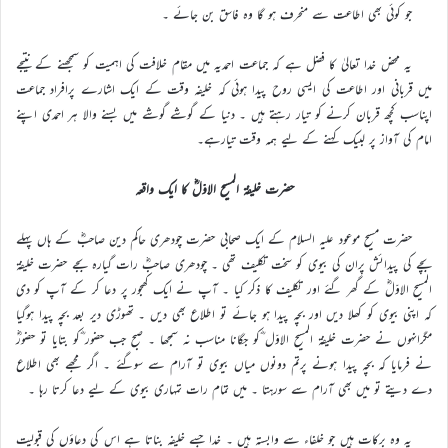
جو کوئی بھی اطاعت سے منحرف ہو گا وہ فاسق بن جائے ۔
یہ محض خدا تعالیٰ کا فضل ہے کہ جماعت احمدیہ میں مقام خلافت کی اہمیت کو سمجھنے کے نتیجے
میں قربانی اور اطاعت کی ایسی روح پیدا ہوئی کہ خلیفہ وقت کے ایک اشارے پرافراد جماعت
اپناسب کچھ قربان کرنے کو تیار رہتے ہیں ۔ دنیا کے گوشے گوشے میں بسنے والا ہر احمدی اپنے
امام کی آواز پر لبیک کہنے کے لیے ہمہ وقت تیارہے۔
حضرت خلیفۃ المسیح الاوّلؓ کا ایک واقعہ
حضرت مسیح موعود علیہ السلام کے ایک صحابی حضرت چودھری حاکم دین صاحبؓ کے ہاں پہلے
بچے کی پیدائش پران کی بیوی کو سخت تکلیف تھی ۔ چودھری صاحبؓ رات گیارہ بجے حضرت خلیفۃ
المسیح الاوّلؓ کے گھر گئے اور تکلیف کا ذکر کیا ۔ آپ نے ایک کھجور پر دعا کر کے آپ کو دی
کہ اپنی بیوی کو کھلا دیں اور بچہ پیدا ہو جائے تو اطلاع بھی دیں ۔ تھوڑی دیر بعد بچہ پیدا ہوگیا
مگرانہوں نے حضرت خلیفة المسیح الاوّل ؓکو جگانا مناسب نہ سمجھا ۔ صبح جب حضور ؓکو بتایا تو حضورؓ
نے فرمایا کہ بچہ پیدا ہونے پرتم دونوں میاں بیوی تو آرام سے سوگئے ۔ اگر مجھے بھی اطلاع
دے دیتے تو میں بھی آرام سے سورہتا ۔ میں تمام رات تمہاری بیوی کے لیے دعا کرتا رہا ۔
یہ وہ برکات ہیں جو خلفاء سے وابستہ ہیں ۔ خدا جسے خلیفہ بناتا ہے اس کی دعاؤں کی قبولیت