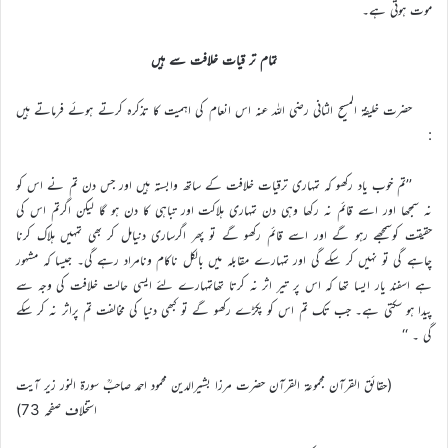
موت ہوتی ہے۔
تمام تر قیات خلافت سے ہیں
حضرت خلیفۃ المسیح الثانی رضی اللہ عنہ اس انعام کی اہمیت کا تذکرہ کرتے ہوئے فرماتے ہیں
:
’’تم خوب یاد رکھو کہ تمہاری ترقیات خلافت کے ساتھ وابستہ ہیں اور جس دن تم نے اس کو
نہ سمجھا اور اسے قائم نہ رکھا وہی دن تمہاری ہلاکت اور تباہی کا دن ہو گا لیکن اگرتم اس کی
حقیقت کوسمجھے رہو گے اور اسے قائم رکھو گے تو پھر اگرساری دنیامل کر بھی تمہیں ہلاک کرنا
چاہے گی تو نہیں کر سکے گی اور تمہارے مقابلہ میں بالکل ناکام ونامراد رہے گی۔ جیسا کہ مشہور
ہے اسفند یار ایسا تھا کہ اس پر تیر اثر نہ کرتا تھاتمہارے لئے ایسی حالت خلافت کی وجہ سے
پیدا ہو سکتی ہے۔ جب تک تم اس کو پکڑے رکھو گے تو کبھی دنیا کی مخالفت تم پراثر نہ کر سکے
گی ۔ ‘‘
(حقائق القرآن مجموعۃ القرآن حضرت مرزا بشیرالدین محمود احمد صاحبؒ سورۃ النور زیر آیت
استخلاف صفحہ 73)