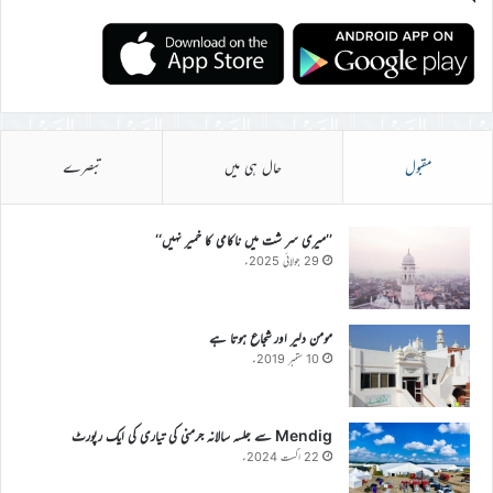
مقبول
حال ہی میں
تبصرے
’’میری سر شت میں ناکامی کا خمیر نہیں‘‘
29 جولائی 2025ء
مومن دلیر اور شجاع ہوتا ہے
10 ستمبر 2019ء
Mendig سے جلسہ سالانہ جرمنی کی تیاری کی ایک رپورٹ
22 اگست 2024ء