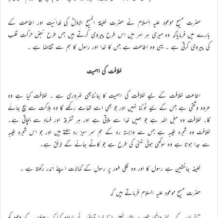
حضرت مسیح موعود علیہ السلام نے حضرت خلیفۃ المسیح الاوّلؓ کی فدائیت اور اطاعت کے
بارے میں فرمایاکہ وہ میری ہر امر میں اس طرح پیروی کرتے ہیں جس طرح نبض حرکت قلب
کی پیروی کرتی ہے ۔ یہی وہ اطاعت ہے جس کا خدا اور رسول کا ہم سے تقاضا ہے ۔
خلافت کی اہمیت
اطاعت خلافت کے لیے خلافت کی اہمیت کا جاننابھی ضروری ہے ۔ خلافت کیا ہے وہ
عروہ وثقی ہے جس کے لیے ٹوٹنا نہیں اور جو بھی اسے تھامے رکھے گا وہ ہلاکت سے بچ جائے
گا۔ خلافت وہ حبل اللہ ہے جو ہمیں خدا سے ملاتی ہے اور ہر تفرقہ اور فساد سے بچاتی ہے۔
خلافت وہ شجرہ طیبہ ہے جس سے وابستہ رہ کے ہم سر سبز رہ سکتے ہیں اور جو اس شجرہ طیبہ
سے جدا ہوتا ہے وہ سوکھی ہوئی ٹہنی کی طرح ہے جو کاٹے جانے کے لائق ہے۔
خلیفه جانشین ہے رسول کا اور وہ ظلی طور پر رسول کے کمالات اپنے اندر رکھتا ہے ۔
حضرت مسیح موعود علیہ السلام فرماتے ہیں کہ
’’انسان کے لئے دائمی طور پر بقاء نہیں لہٰذا خدا تعالیٰ نے ارادہ کیا کہ رسولوں کے وجود کو