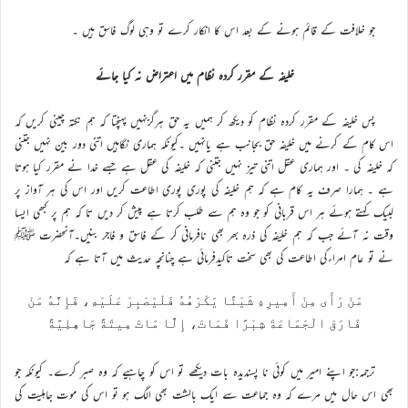
جو خلافت کے قائم ہونے کے بعد اس کا انکار کرے تو وہی لوگ فاسق ہیں ۔
خلیفہ کے مقرر کردہ نظام میں اعتراض نہ کیا جائے
پس خلیفہ کے مقرر کردہ نظام کو دیکھ کر ہمیں یہ حق ہرگزنہیں پہنچتا کہ ہم نکتہ چینی کریں کہ
اس کام کے کرنے میں خلیفه حق بجانب ہے یانہیں ۔کیونکہ ہماری نگاہیں اتنی دور بین نہیں جتنی
کہ خلیفہ کی ۔ اور ہماری عقل اتنی تیز نہیں جتنی کہ خلیفہ کی عقل ہے جسے خدا نے مقرر کیا ہوتا
ہے ۔ ہمارا صرف یہ کام ہے کہ ہم خلیفہ کی پوری پوری اطاعت کریں اور اس کی ہر آواز پر
لبیک کہتے ہوئے ہر اس قربانی کو جو وہ ہم سے طلب کرتا ہے پیش کر دیں تا کہ ہم پر کبھی ایسا
وقت نہ آئے جب کہ ہم خلیفہ کی ذرہ بھر بھی نافرمانی کر کے فاسق و فاجر بنیں۔آنحضرت ﷺ
نے تو عام امراءکی اطاعت کی بھی سخت تاکیدفرمائی ہے چنانچہ حدیث میں آتا ہے کہ
مَنْ رَأَى مِنْ أَمِيرِهِ شَيْئًا يَكْرَهُهُ فَلْيَصْبِرْ عَلَيْهِ، فَإِنَّهُ مَنْ
فَارَقَ الْجَمَاعَةَ شِبْرًا فَمَاتَ، إِلَّا مَاتَ مِيتَةً جَاهِلِيَّةً
ترجمہ:جو اپنے امیر میں کوئی نا پسندیدہ بات دیکھے تو اس کو چاہیے کہ وہ صبر کرے۔ کیونکہ جو
بھی اس حال میں مرے کہ وہ جماعت سے ایک بالشت بھی الگ ہو تو اس کی موت جاہلیت کی