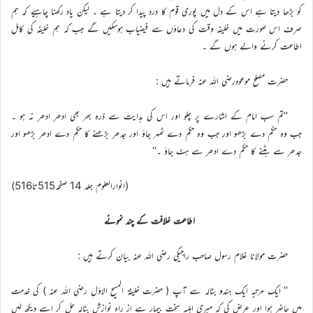
کو بڑھا دیتا ہے اس کے دل میں پوری قوم کا درد پیدا کر دیتا ہے ۔ لیکن یاد رکھنا چاہیے کہ ہم
صرف اس صورت میں خلیفہ وقت کی دعاؤں سے فیضیاب ہوسکیں گے جب کہ ہم خلیفه کی کامل
اطاعت کرنے والے ہوں گے ۔
حضرت مصلح موعودرضی اللہ عنہ فرماتے ہیں :
’’تم سب امام کے اشارے پر چلو اور اس کی ہدایت سے ذرہ بھر بھی ادھر ادھر نہ ہو ۔
جب وہ حکم دے بڑھو اور جب وہ حکم دے ٹھہر جاؤ اور جدھر بڑھنے کا حکم دے ادھر بڑھو اور
جدھر سے ہٹنے کا حکم دے ادھر سے ہٹ جاؤ ۔‘‘
(انوارالعلوم جلد 14 صفحہ515تا516)
اطاعت خلافت کے چند نمونے
حضرت مولانا غلام رسول صاحب راجیکی رضی اللہ عنہ بیان کرتے ہیں :
’’ ایک مرتبہ ایک ہندو بٹالہ سے آپ ( حضرت خلیفۃ المسیح الاوّل رضی الله عنہ ) کی خدمت
میں حاضر ہوا اور عرض کی کہ میری اہلیہ سخت بیمار ہے از راہ نوازش بٹالہ چل کر اسے دیکھ لیں