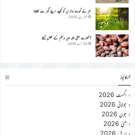
ہم نے کورونا وائرس کو کیسے اپنے گھر سے نکالا؟
21 اپریل 2020ء
آنحضرت صلی اللہ علیہ وسلم کے بعض نسخے
20 اگست 2019ء
آرکائیوز
اگست 2026
جولائی 2026
جون 2026
مئی 2026
اپریل 2026