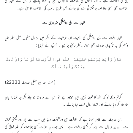
ہی کی اطاعت ہے ۔ اور رسول کی اطاعت کا لازمی نتیجہ یہ ہونا چاہیے کہ اس کے خلیفہ کی
اطاعت بھی اسی وفا اور جانفشانی سے کی جائے جس طرح رسول کی اطاعت کا حق ہے۔
خلیفہ سے دلی وابستگی ضروری ہے
خلیفہ وقت سے دلی وابستگی کی اہمیت اور فرضیت کے ذکر میں رسول مقبول صلی الله علیہ
وسلم کی یہ تاکیدی حدیث بھی ہمیشہ مدنظر رہنی چاہیے ۔ آپؐ نے فرمایا :
فَاِنْ رَاَيْتَ يَوْمَئِذٍ خَلِيْفَةَ اللّٰهِ فِي الْأَرْضِ فَالْزِ مْہُ وَاِنْ نُھِکَ
جِسْمُکَ وَاُخِذَ مَالُکَ ۔
( مسند احمد بن حنبل حديث 22333)
اگرتم دیکھ لو کہ اللہ کا خلیفه زمین میں موجود ہے تو اس سے وابستہ ہو جاؤ اگر چہ تمہارا بدن
تارتار کر دیا جائے اور تمہارا مال لوٹ لیا جائے ۔
اس حدیث سے ظاہر ہوتا ہے کہ خلافت ہی درحقیقت دنیا میں سب سے بڑا اور قیمتی خزانہ
ہے ۔ جان و مال سے بڑھ کر قیمتی دولت ہے ۔ پس جب یہ دولت کسی جماعت کو الله تعالیٰ کی