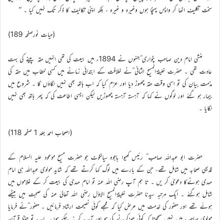
سخت تکلیف اٹھا کر واپس پہنچا ہوں وغیرہ و غیره ، بلکہ اپنی تکالیف کا ذکر تک نہیں کیا ۔ ‘‘
(حيات نورصفحہ 189)
منشی امام دین صاحب پٹواری ؓجنہوں نے 1894ء میں بیعت کی تھی انہیں حقہ پینے کی بہت
عادت تھی ۔ حضرت خلیفۃالمسیح الثانی ؓنے خلافت کے ابتدائی زمانے میں کسی خطاب میں حقہ کی
مذمت بیان کی تو اسی وقت حقہ چھوڑ دیا اور عزم کیا کہ اب ہاتھ بھی نہیں لگاؤں گا ۔ شروع میں
بیمار ہو گئے اور لوگوں نے کہا کہ آہستہ آہستہ چھوڑیں لیکن ایسی اطاعت کی کہ پھر ہاتھ بھی نہیں
لگایا ۔
(اصحاب احمد جلد 1 صفحہ 118)
حضرت ابو عبداللہ صاحب ؓ رئیس کھیوا باجوہ سیالکوٹ جو حضرت مسیح موعود علیہ السلام کے
قدیمی صحابہ میں شامل تھے، جن کے بارے میں لوگ کہا کرتے تھے کہ شاید مولوی عبداللہ ہی امام
مہدی ہونےکا دعویٰ کر یں ۔ تا ہم آپ رضی الله عنہ تو امام مہدی کی بیعت کر کے غلاموں میں
شامل ہوگئے ۔ ایک مرتبہ سیدنا حضرت خلیفۃالمسیح الاوّل رضی الله تعالیٰ عنہ کی صحبت میں بیٹھے
ہوئے تھے اور حضور کی خدمت میں عرض کیا کہ مجھے کوئی نصیحت ارشاد فرمائیں ۔ حضور ؓنے فرمایا
مولوی صاحب میں نہیں سمجھتا کہ کوئی چیزکرنے کی ہو اور آپ کر نہ چکے ہوں۔ اب تو حفظ قرآن