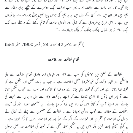
بڑا تجربہ کار اور راستہ سے واقف ہو ۔ پھر سب اونٹ ایک دوسرے کے پیچھے برابر رفتار سے
چلتے ہیں اور ان میں سے کسی کے دل میں برابر چلنے کی ہوس پیدا نہیں ہوتی جو دوسرے جانوروں
میں ہے ۔ اسی طرح پرضروری ہے کہ تمدنی اور اتحادی حالت کو قائم رکھنے کے واسطے جب تک
ایک امام نہ ہو انسان بھٹک بھٹک کر ہلاک ہوجاوے ۔‘‘
(الحکم جلد 4نمبر 42 مورخہ 24؍نومبر 1900ء صفحہ 4تا5)
نظام خلافت اور اطاعت
خلافت کے تعلق میں مومنوں کی سب سے اہم اور بنیادی ذمہ داری نظام خلافت سے دلی
وابستگی اور خلیفہ وقت کی غیرمشروط مکمل اطاعت ہے ۔ جب یہ بات قطعی اور یقینی ہے کہ
خلیفہ خدا بناتا ہے اور جس کو خلیفہ بنایا جاتا ہے وہ خدا کا نمائندہ اور سب سے محبوب شخص ہوتا
ہے تو پھر ان باتوں کا لازمی تقاضا ہے کہ ایسے بابرکت وجود سے دل و جان سے محبت کی
جائے اور اپنے آپ کو کلیتاً اس کی راہ میں فدا کر دیا جائے۔ یہ مضمون سورة النور کی آیت
استخلاف کے مطالعہ سے خوب روشن ہوجاتا ہے ۔ خلافت کے مضمون سے پہلے اللہ تعالیٰ نے
رسول کی اطاعت کا حکم دیا اور خلافت کے ذکر کے معاً بعد پھر اطاعت رسول کا ذکر موجود ہے ۔
یہ کوئی اتفاقی بات نہیں بلکہ اس میں یہ عظیم نقطہ مخفی ہے کہ خلیفہ کی اطاعت در اصل رسول