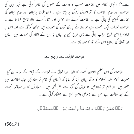
ہے۔مگر دنیوی نظام میں اطاعت منصب و دولت کے حصول کی خاطر ہوتی ہے جبکہ دین کی
اطاعت اور عدم اطاعت کا اثر اخروی زندگی پر پڑتا ہے ۔ اسی طرح پرایمان اور عدم ایمان کی
عمارت کھڑی کی جاتی ہے ۔ اطاعت کرنے والا مومن اور انکار کرنے والا فاسق کہلاتا ہے ۔
اطاعت خلافت ایک نعمت ہے جو رضائے باری تعالیٰ کی صورت میں مومن کوملتی ہے اور اس پر
جزاوسزا اسی طرح مرتب ہوتی ہے جس طرح نبی پر ایمان یا اس کے انکار کی صورت میں انسان
خدا تعالیٰ کی رضایا اس کے قہر کامورد بنتا ہے۔
اطاعت خلافت سے وابستہ ہے
اطاعت کی اس عظیم الشان نعمت کا اظہار خدا تعالیٰ نے خلافت کے قیام کے ساتھ ہی کیا۔
حضرت آدم علیہ السلام کا واقعہ بیان فرما کر بتایا کہ انسان کی تمام تر سعادتیں جذبه اطاعت میں
مضمر ہیں اور تمام تر شقاوتیں نا فرمانی کی کوکھ سے جنم لیتی ہیں ۔ سعادتوں کا یہ سرچشمہ نبوت
کے بعد خلافت ہے جس سے پہلوتہی دامن فسق سے ہمکنار کرتی ہے ۔
مَنۡ کَفَرَ بَعۡدَ ذٰلِکَ فَاُولٰٓئِکَ ہُمُ الۡفٰسِقُوۡنَ
(النور:56)