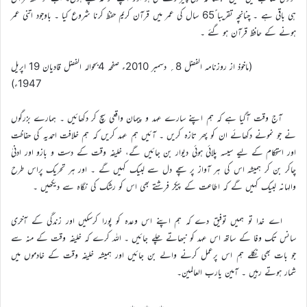
ہی باقی ہے ۔ چنانچہ تقریبا ً65 سال کی عمر میں قرآن کریم حفظ کرنا شروع کیا ۔ باوجود اتنی عمر
ہونے کے حافظ قرآن ہو گئے ۔
(ماخوذ از روزنامہ الفضل 8؍ دسمبر 2010ء صفحہ 4بحوالہ الفضل قادیان 19 اپریل
1947ء)
آج وقت آگیا ہے کہ ہم اپنے سارے عہد و پیمان واقعی سچ کر دکھائیں ۔ ہمارے بزرگوں
نے جو نمونے دکھائے ان کو پھر تازہ کریں ۔ آئیں ہم عہد کریں کہ ہم خلافت احمدیہ کی حفاظت
اور استحکام کے لیے سیسہ پلائی ہوئی دیوار بن جائیں گے، خلیفہ وقت کے دست و بازو اور ادنیٰ
چاکر بن کر ہمیشہ اس کی ہر آواز پر سچے دل سے لبیک کہیں گے ۔ اور ہر تحریک پراس طرح
والہانہ لبیک کہیں گے کہ اطاعت کے پیکر فرشتے بھی اس کو رشک کی نگاہ سے دیکھیں ۔
اے خدا تو ہمیں توفیق دے کہ ہم اپنے اس وعدہ کو پورا کرسکیں اور زندگی کے آخری
سانس تک وفا کے ساتھ اس عہد کو نبھاتے چلے جائیں ۔ الله کرے کہ خلیفہ وقت کے منہ سے
جو بات بھی نکلے ہم اس پرعمل کرنے والے بن جائیں اور ہمیشہ خلیفہ وقت کے خادموں میں
شمار ہوتے رہیں ۔ آمین یارب العالمین۔
٭…٭…٭