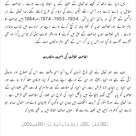
پس دنیا نے دیکھا کہ کیسے خداتعالیٰ کے خلیفہ کے یہ الفاظ پورے ہوئے ۔ جماعت کے
مقابل پر بڑے بڑے مرد آہن اٹھے لیکن ریت کی دیوار کی طرح ڈھے گئے۔خدا تعالیٰ نے ہر
دشمن کے مکر کی ہر بازی اسی پرالٹی۔ 1934ء،1953ء،1974ءاور1984ءمیں جماعت کا
نام مٹانے اور خلافت احمدیہ کو نعوذ باللہ تہ تیغ کرنے والے اپنے ہر ارادے میں خائب وخاسر
ہوئے ۔ پس خلافت احمدیہ جماعت کے حق میں کونے کا وہ پتھر ثابت ہوئی کہ جواس پرگرا وہ بھی
ٹکڑے ٹکڑے ہو گیا اور جس پر یہ گرا اس کے بھی نام ونشان مٹ گئے۔
اطاعت خلافت کی اہمیت وافادیت
جب سے اللہ تعالیٰ نے بنی نوع انسان کو پیدا کیا اسی وقت سے اس کی اصلاح اور روحانی
ترقی کے لیے وہ انبیا ءبھیجتا اور ان کے ذریعے اپنے بندوں کو اپنا عرفان عطا کرتا رہا ہے اور
ان انبیاء پر ایمان لانا فرض ہے۔ان انبیاء کی وفات کے بعد دوسری قدرت یعنی خلفاءان کے
کاموں کو پایہ تکمیل تک پہنچاتے ہیں بالکل انبیاء کی طرح ان خلفاء کی اطاعت بھی فرض ہے ۔
خدا تعالیٰ نے سورۃ النور کی آیت استخلاف میں جہاں ان لوگوں کو جوایمان لائےاور اعمال صالحہ بجا
لائے ان کوضرور زمین میں خلیفہ بنادے گا ، وہاں صاف الفاظ میں یہ بھی بتادیا کہ
مَنۡ کَفَرَ بَعۡدَ ذٰلِکَ فَاُولٰٓئِکَ ہُمُ الۡفٰسِقُوۡنَ