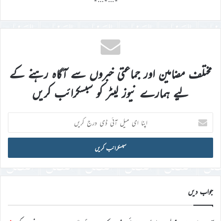
مختلف مضامین اور جماعتی خبروں سے آگاہ رہنے کے
لیے ہمارے نیوز لیٹر کو سبسکرائب کریں
اپنا
ای
میل
آئی
ڈی
درج
کریں
جواب دیں