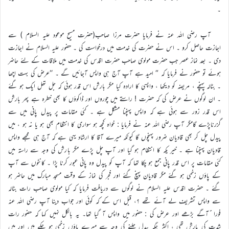
۔
آپ رضی اللہ عنہ نے فرمایا حضرت مرزا صاحب(حضرت مسیح موعود علیہ السلام ) سے
اجازت حاصل کرو ۔ اس نے حضرت کی خدمت میں درخواست کی ۔ حضور علیہ السلام نے اجازت
دی ۔ بعد نماز عصر جب حضرت مولوی صاحب حضرت اقدس کی خدمت میں ملاقات کے لئے حاضر
ہوئے تو حضور نے فرمایا کہ “ امید ہے آپ آج ہی واپس آجائیں گے ۔ ‘‘عرض کی بہت اچھا
۔ بٹالہ پہنچے ، مریضہ کو دیکھا ، واپسی کا ارادہ کیا مگر بارش اس قدر ہوئی کہ جل تھل ایک ہو گئے
۔ ان لوگوں نے عرض کی کہ حضرت ! راستے میں چوروں اور ڈاکوؤں کا بھی خطرہ ہے پھر بارش
اس قدر زور سے ہوئی ہے کہ واپس پہنچنا مشکل ہے ۔ کئی مقامات پر پیدل پانی میں سے
گزرناپڑے گامگر آپ رضی الله عنہ نے فرمایا : خواہ کچھ ہو سواری کا انتظام بھی ہو یا نہ ہو ، میں
پیدل چل کر بھی قادیان ضرور پہنچوں گا کیونکہ میرے آقا کا ارشاد یہی ہے کہ آج ہی مجھے واپس
قادیان پہنچنا ہے ۔ خیر یکہ کا انتظام ہو گیا اور آپ چل پڑے مگر بارش کی وجہ سے راستہ میں
کئی مقامات پر اس قدر پانی جمع ہو چکا تھا کہ آپ کو پیدل وہ پانی عبور کرنا پڑا ۔ کانٹوں سے آپ
کے پاؤں زخمی ہو گئے مگر قادیان پہنچ گئے اور فجر کی نماز کے وقت مسجد مبارک میں حاضر ہو
گئے ۔ حضرت اقدس علیہ السلام نے لوگوں سے دریافت فرمایا کہ کیا مولوی صاحب رات بٹالہ
سے واپس تشریف لے آئے تھے ؟، قبل اس کے کہ کوئی اور جواب دینا آپ رضی الله عنہ
فورا ًآگے بڑھے اور عرض کی : حضور میں واپس آ گیا تھا۔ یہ بالکل نہیں کہا کہ حضور رات
شدت کی بارش تھی ، اکثر جگہ پیدل چلنے کی وجہ سے میرے پاؤں زخمی ہو چکے ہیں اور میں