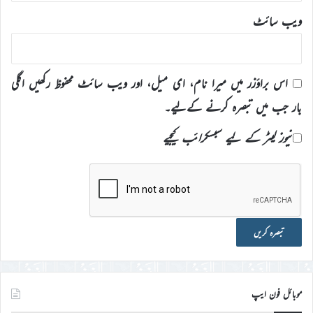
ویب‌ سائٹ
اس براؤزر میں میرا نام، ای میل، اور ویب سائٹ محفوظ رکھیں اگلی
بار جب میں تبصرہ کرنے کےلیے۔
نیوز لیٹر کے لیے سبسکرائب کیجیے
موبائل فون ایپ