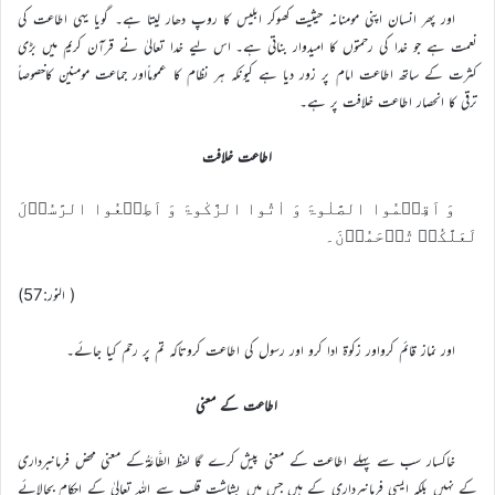
اور پھر انسان اپنی مومنانہ حیثیت کھوکر ابلیس کا روپ دھار لیتا ہے۔ گویا یہی اطاعت کی
نعمت ہے جو خدا کی رحمتوں کا امیدوار بناتی ہے۔ اس لیے خدا تعالیٰ نے قرآن کریم میں بڑی
کثرت کے ساتھ اطاعت امام پر زور دیا ہے کیونکہ ہر نظام کا عموماًاور جماعت مومنین کاخصوصاً
ترقی کا انحصار اطاعت خلافت پر ہے۔
اطاعت خلافت
وَ اَقِیۡمُوا الصَّلٰوۃَ وَ اٰتُوا الزَّکٰوۃَ وَ اَطِیۡعُوا الرَّسُوۡلَ
لَعَلَّکُمۡ تُرۡحَمُوۡنَ۔
( النور:57)
اور نماز قائم کرواور زکوۃ ادا کرو اور رسول کی اطاعت کروتاکہ تم پر رحم کیا جائے۔
اطاعت کے معنی
خاکسار سب سے پہلے اطاعت کے معنی پیش کرے گا لفظ الطَّاعَةُکے معنی محض فرمانبرداری
کے نہیں بلکہ ایسی فرمانبرداری کے ہیں جس میں بشاشت قلب سے الله تعالیٰ کے احکام بجالائے