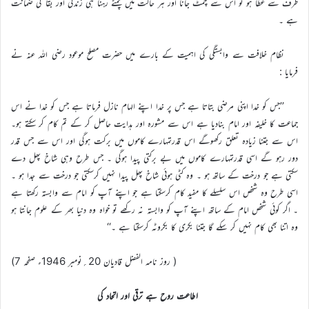
طرف سے عطا ہو تو اس سے چمٹ جانا اور ہر حالت میں چمٹے رہنا ہی زندگی اور بقا کی ضمانت
ہے ۔
نظام خلافت سے وابستگی کی اہمیت کے بارے میں حضرت مصلح موعود رضی اللہ عنہ نے
فرمایا :
’’جس کو خدا اپنی مرضی بتاتا ہے جس پر خدا اپنے الہام نازل فرماتا ہے جس کو خدا نے اس
جماعت کا خلیفہ اور امام بنادیا ہے اس سے مشورہ اور ہدایت حاصل کر کے تم کام کر سکتے ہو۔
اس سے جتنا زیادہ تعلق رکھوگے اس قدرتمہارے کاموں میں برکت ہوگی اور اس سے جس قدر
دور رہو گے اسی قدرتمہارے کاموں میں بے برکتی پیدا ہوگی ۔ جس طرح وہی شاخ پھل دے
سکتی ہے جو درخت کے ساتھ ہو ۔ وہ کٹی ہوئی شاخ پھل پیدا نہیں کرسکتی جو درخت سے جدا ہو ۔
اسی طرح وہ شخص اس سلسلے کا مفید کام کرسکتا ہے جو اپنے آپ کو امام سے وابستہ رکھتا ہے
۔ اگر کوئی شخص امام کے ساتھ اپنے آپ کو وابسته نہ رکھے تو خواہ وہ دنیا بھر کے علوم جانتا ہو
وہ اتنا بھی کام نہیں کر سکے گا جتنا بکری کا بکروٹہ کرسکتا ہے ۔‘‘
( روز نامہ الفضل قادیان 20؍نومبر 1946ء صفحہ 7)
اطاعت روح ہے ترقی اور اتحاد کی