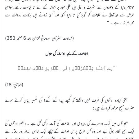
جوتمام دنیا کے وجودوں سے اشرف و اولی ہیں ظلی طور پر ہمیشہ کے لئے تا قیامت رکھے۔سواسی
غرض سے خداتعالیٰ نے خلافت کو تجویز کیا تا دنیا کبھی اور کسی زمانے میں برکات رسالت سے
محروم نہ ر ہے ۔ ‘‘
(شہادت القرآن ،روحانی خزائن جلد 6 صفحہ 353)
اطاعت کےلیے اونٹ کی مثال
آیت اَفَلَا یَنۡظُرُوۡنَ اِلَی الۡاِبِلِ کَیۡفَ خُلِقَتۡ
(الغاشيۃ: 18)
یعنی کیاوہ اونٹوں کی طرف نہیں دیکھتے کہ کیسے پیدا کئے گئے؟ کی تفسیر بیان کرتے ہوئے
حضرت مسیح موعود ؑفرماتے ہیں :
’’اونٹوں میں ایک دوسرے کی پیروی اور اطاعت کی قوت رکھی گئی ہے ۔ دیکھو اونٹوں کی
ایک لمبی قطار ہوتی ہے اور وہ کس طرح پراس اونٹ کے پیچھے ایک خاص انداز اور رفتار سے
چلتے ہیں ۔ اور وہ اونٹ جو سب سے پہلے بطور امام اور پیش رو کے ہوتا ہے وہ ہوتا ہے جو