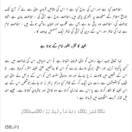
اطاعت کیا ہے اور اس کی روح کیا ہے ؟ اس کی مثالیں قرون اولیٰ سے لے کر آج تک
تاریخ اسلام کے صفحات پر بکھری پڑی ہیں۔اطاعت روح ہے ترقی کی ، اطاعت جان ہے اتحاد
جماعت کی، اطاعت وہ برقی رو ہے جس سے قلوب اور اذہان روشن ہوتے ہیں ، اطاعت نام
ہے خدا کی خاطر اور اس کے دین کی ترقی کی خاطر ایک مسلسل جدوجہد کا ۔
خلیفہ کا تقرر بطور امام کے ہوتا ہے
خدا تعالیٰ جب اپنے رسول کو اپنی طرف اٹھاتا ہے تو اس دنیامیں اس کی جماعت میں سے
کسی پاکیزه ترین اور اعلیٰ بزرگی والے بندے کو اس کا جانشین یعنی خلیفه مقرر کردیتا ہے۔ تا
اس کے متبعین میں پھوٹ نہ پڑ جائے اور وہ روحانی سلسلہ جس کو اس کے مرسل نے اپنی ان
تھک کوششوں سے رات دن ایک کر کے قائم کیا درہم برہم نہ ہو جائے۔جوشخص اس کے بعد
اس خلیفہ کا انکار کرتا ہے یا اس سے غداری کرتا ہے وہ فاسق اور نافرمان کہلاتا ہے۔ جیسے اللہ
جل شانہ آیت استخلاف میں فرماتا ہے :
مَنۡ کَفَرَ بَعۡدَ ذٰلِکَ فَاُولٰٓئِکَ ہُمُ الۡفٰسِقُوۡنَ
(النور:56)