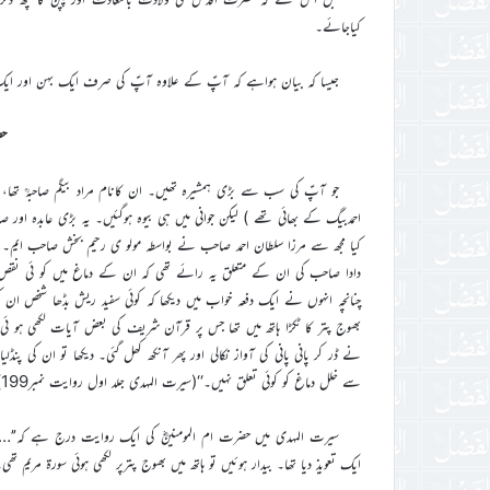
کیاجائے۔
جیسا کہ بیان ہواہے کہ آپؑ کے علاوہ آپؑ کی صرف ایک بہن اور ایک 
حض
جو آپؑ کی سب سے بڑی ہمشیرہ تھیں۔ ان کانام مراد بیگم صاحبہؒ تھا، 
احمدبیگ کے بھائی تھے ) لیکن جوانی میں ہی بیوہ ہوگئیں۔ یہ بڑی عابدہ او
کیا مجھ سے مرزا سلطان احمد صاحب نے بواسطہ مولو ی رحیم بخش صاحب ایم
دادا صاحب کی ان کے متعلق یہ رائے تھی کہ ان کے دماغ میں کو ئی نقص ہ
چنانچہ انہوں نے ایک دفعہ خواب میں دیکھا کہ کوئی سفید ریش بڈھا شخص ان
بھوج پتر کا ٹکڑا ہاتھ میں تھا جس پر قرآن شریف کی بعض آیات لکھی ہو ئی
نے ڈر کر پانی پانی کی آواز نکالی اور پھر آنکھ کھل گئی۔ دیکھا تو ان کی 
سے خلل دماغ کو کوئی تعلق نہیں۔‘‘(سیرت المہدی جلد اول روایت نمبر199)
سیرت المہدی میں حضرت ام المومنینؓ کی ایک روایت درج ہے کہ’’…
ایک تعویذ دیا تھا۔ بیدار ہوئیں تو ہاتھ میں بھوج پترپر لکھی ہوئی سورة مریم تھ