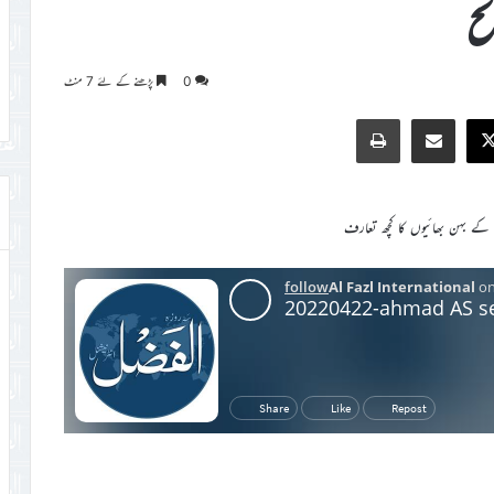
نح
0
پڑھنے کے لئے 7 منٹ
Print
Share via Email
Faceb
X
ے بہن بھائیوں کا کچھ تعارف