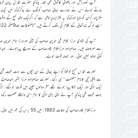
آپ کوورزش اور پہلوانی کاشوق بھی تھا۔ چنانچہ حضرت اقدسؑ بیان ف
جاتے ہوئے اس نے ہمارے بھائی صاحب کوالگ لے جاکرکہاکہ میں ایک ع
منترپڑھ کران کوسنایا اورکہاکہ یہ منترایساپرتاثیر ہے کہ اگرایک دفعہ صبح 
ایسے لو گ خداتعالیٰ کے کلام کی ہتک کرتے ہیں۔‘‘(ملفوظات جلد9صفحہ 322)
آپ کی شادی مرزا غلام محی الدین صاحب کی بیٹی اورمرزا امام الدین صاح
سے معروف ہیں۔ صاحبزادہ مرزاغلام قادرصاحب کے دوبچے پیداہوئے۔ عبدال
کوئی اولاد نہیں ہوئی۔ اور لاولد فوت ہوئے۔
حضرت اقدس مسیح موعودؑ کو اپنے بھائی کے ان بچوں سے بہت محبت تھی
سے پہلی بچی کانام ’عصمت ‘ ہی رکھا۔ حضرت صاحبزادہ مرزا بشیر احمدصاحبؓ 
ایک لڑکی اور ایک لڑکا پیدا ہوئے تھے مگر دونوں بچپن میں فوت ہوگئے۔ لڑک
بہت محبت تھی چنانچہ آپ نے اپنی بڑی لڑکی کا نام اسی واسطے عصمت رکھا تھا
مرزاغلام قادرصاحب کی وفات 1883ء میں 55 برس کی عمر میں ہوئی۔