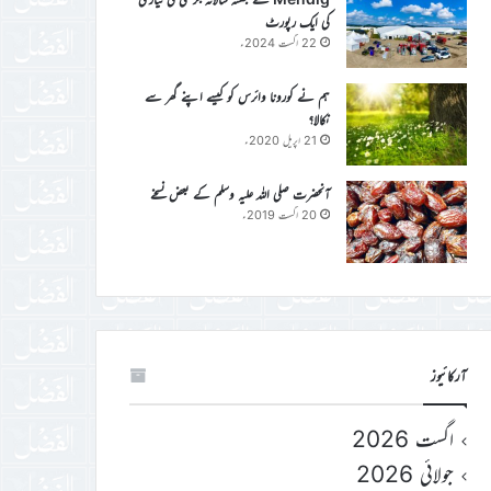
کی ایک رپورٹ
22 اگست 2024ء
ہم نے کورونا وائرس کو کیسے اپنے گھر سے
نکالا؟
21 اپریل 2020ء
آنحضرت صلی اللہ علیہ وسلم کے بعض نسخے
20 اگست 2019ء
آرکائیوز
اگست 2026
جولائی 2026