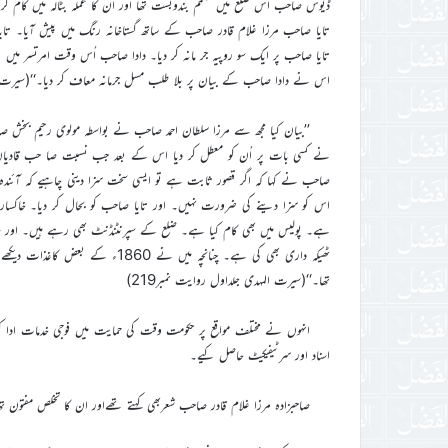
ڈیوس صاحب اس ضلع میں مہتمم بندوبست تھا اور ان کا عملہ بٹالہ میں کام کرتا ت
تایا صاحب مرزا غلام قادر صاحب کے ساتھ گستاخانہ رنگ میں پیش آیا
تایا صاحب پر ایک سو روپیہ جر مانہ کر دیا۔ دادا صاحب اُس وقت امرتسر می
اس نے دادا صاحب کے بیان پر بلا طلب مسل جرمانہ معاف کر دیا۔‘‘(سیرت الم
’’بیان کیا مجھ سے مرزا سلطان احمد صاحب نے بواسطہ مولوی رحیم بخش 
نے کسی بات پر اُن کو معطل کر دیا اس کے بعد جب نسبت صا حب قادیان 
صاحب نے کہا کہ اگر قصور ثابت ہے تو ایسی سخت سزا دینی چاہیے کہ آئند
اس کو سزا دینے کی ضرورت نہیں۔ اور تایا صاحب کو بحال کر دیا۔ خاکسا
ہے۔ پولیس میں بھی کام کیا ہے۔ ضلع کے سپرنٹنڈنٹ بھی رہے ہیں۔ اور سُن
ٹھیکہ داری بھی کی ہے۔ چنانچہ میں
تھا۔‘‘(سیرت المہدی جلداول روایت نمبر219)
انہوں نے مختلف مواقع پر حکومت وقت کی حمایت میں فوجی خدمات ادا 
اسناد اور سرٹیفیکیٹ حاصل کیے۔
صاحبزادہ مرزا غلام قادر صاحب شعربھی کہتے تھےاور ان کا تخلص مفتون تھا۔