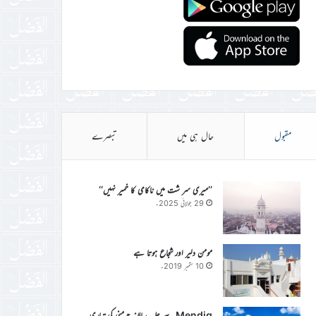
مقبول
حال ہی میں
تبصرے
’’میری سر شت میں ناکامی کا خمیر نہیں‘‘
29 جولائی 2025ء
مومن دلیر اور شجاع ہوتا ہے
10 ستمبر 2019ء
Mendig سے جلسہ سالانہ جرمنی کی تیاری