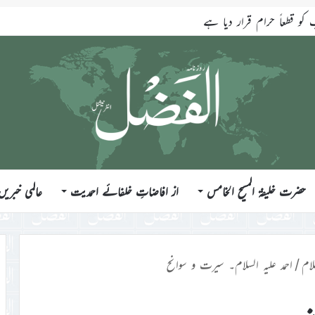
ندازی کے تیر سب شیطانی کام ہیں
حضرت خلیفۃ المسیح الخامس
از افاضاتِ خلفائے احمدیت
عالمی خبریں
ام
/
احمد علیہ السلام۔ سیرت و سوانح