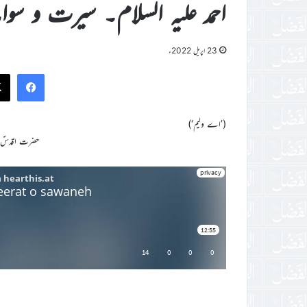
احمد علیہ السلام۔ سیرت و سوا
23 اپریل 2022ء
ook
(’اے ولیم‘)
حضرت اقدسؑ ک