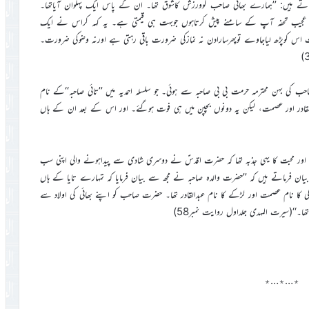
رماتے ہیں: ’’ہمارے بھائی صاحب کوورزش کاشوق تھا۔ ان کے پاس ایک پہلوان آیاتھا۔
جیب تحفہ آپ کے سامنے پیش کرتاہوں جوبہت ہی قیمتی ہے۔ یہ کہہ کراس نے ایک
کے وقت اس کوپڑھ لیاجاوے توپھرسارادن نہ نمازکی ضرورت باقی رہتی ہے اورنہ وضوکی ضرورت۔
ب کی بہن محترمہ حرمت بی بی صاحبہ سے ہوئی۔ جو سلسلہ احمدیہ میں ’’تائی صاحبہ‘‘کے نام
قادر اور عصمت، لیکن یہ دونوں بچپن میں ہی فوت ہوگئے۔ اور اس کے بعد ان کے ہاں
 اور محبت کا یہی جذبہ تھا کہ حضرت اقدسؑ نے دوسری شادی سے پیداہونے والی اپنی سب
بیان فرماتے ہیں کہ ’’حضرت والدہ صاحبہ نے مجھ سے بیان فرمایا کہ تمہارے تایا کے ہاں
ی کا نام عصمت اور لڑکے کا نام عبدالقادر تھا۔ حضرت صاحب کو اپنے بھائی کی اولاد سے
۔‘‘(سیرت المہدی جلداول روایت نمبر58)
٭…٭…٭