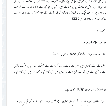
ان میں موجودہ آبائی گھر میں رہائش پذیر رہیں۔ حضرت مرزا غلام مرتضیٰ صاحب کو اپنی اس
زادہ مرزا بشیراحمدصاحبؓ بیان فرماتے ہیں: ’’بیان کیا مجھ سے والدہ صاحبہ نے کہ جب
 تھا۔ دن میں صرف ایک دفعہ تمہاری پھوپھی کو ملنے آتے تھے اور پھوپھی کے فوت ہو نے
 جلد اول روایت نمبر225)
ں موجودہے۔
ادہ مرزا غلام قادرصاحب
وم تھےجو کہ 1828ء میں پیداہوئے۔
اد کو سنبھالنے کے کاموں میں مصروف رہے۔ اور گورنمنٹ کے مختلف عہدوں پر مختلف وقتوں
ہے۔ ضلع کے سپرنٹنڈنٹ بھی رہے۔ پولیس میں بھی کام کیا۔ محکمہ نہر میں بھی کام کیا۔
ی خودداری اور جرأت کاذکربھی موجودہے۔
ھ سے مرزا سلطان احمد صاحب نے بواسطہ مولوی رحیم بخش صاحب ایم۔ اے کہ ایک دفعہ جب