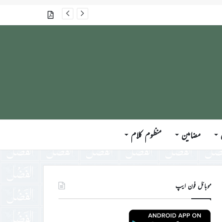
گذشتہ شمارے
مضامین
منظوم کلام
موبائل فون ایپ