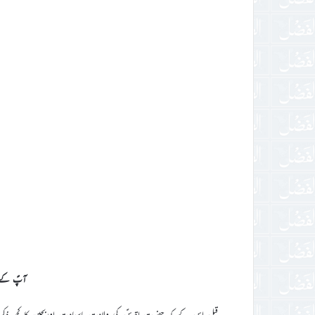
آپؑ کے بہ
قبل اس کے کہ حضرت اقدسؑ کی ولادت باسعادت اوربچپن کا کچھ ذکر