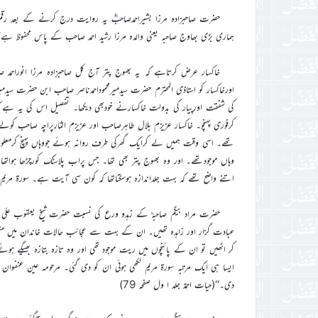
حضرت صاحبزادہ مرزا بشیراحمدصاحبؓ یہ روایت درج کرنے کے بعد رق
ہماری بڑی بھاوج صاحبہ یعنی والدہ مرزا رشید احمد صاحب کے پاس محفوظ ہے‘
خاکسار عرض کرتاہے کہ یہ بھوج پتر آج کل صاحبزادہ مرزا انوراحمد صاح
اورخاکسار کو استاذی المحترم حضرت سیدمیرمحموداحمدناصر صاحب ابن حضرت سیدمی
کرفوری پہنچو۔ خاکسار عزیزم بلال طاہرصاحب اور عزیزم اثمارپراچہ صاحب کول
تھے۔ اسی وقت ہمیں لے کرایک گھرکی طرف روانہ ہوئے جووہاں پہنچ کرمعلوم 
وہاں موجودتھے۔ اور وہ بھوج پتر بھی تھا۔ جس پراب پلاسٹک کورچڑھا ہواتھ
اتنے واضح تھے کہ بہت جلداندازہ ہوسکتاتھا کہ کون سی آیت ہے۔ سورۃ مریم کی 
حضرت مراد بیگم صاحبہؒ کے زہدو ورع کی نسبت حضرت شیخ یعقوب علی عر
عبادت گزار اور زاہدہ تھیں۔ ان کے بہت سے عجائب حالات خاندان میں مشہو
کر اٹھیں تو ان کے پائنچوں میں ریت موجود تھی اور وہ تازہ بتازہ بھیگے ہوئ
ایسا ہی ایک مرتبہ سورة مریم لکھی ہوئی ان کو دی گئی۔ مرحومہ عین عنفوان 
دی۔‘‘(حیات احمدؑ جلد ا ول صفحہ 79)