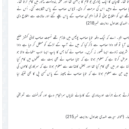
ھا۔ قادیان کا ایک پٹواری جو قوم کا برہمن تھا اور محکمہ بندوبست مذکور میں کام کرتا تھا۔
۔ تایا صاحب نے وہیں اس کی مرمت کر دی۔ ڈیوس صاحب کے پاس شکایت گئی۔ اُس نے
ں تھے ان کو اطلاع ہوئی تو فوراً ایجرٹن صاحب کے پاس چلے گئے اور حالات سے اطلاع دی
ہدی جلداول روایت نمبر218)
صاحب ایم۔ اے کہ ایک دفعہ تایا صاحب پولیس میں ملازم تھے نسبت صاحب ڈپٹی کمشنر ضلع
آیا تو خود دادا صاحب سے ذکر کیا کہ میں نے آپ کے لڑکے کو معطل کر دیا ہے دادا
ہ شریف زادے ایسا قصور نہ کریں۔ صاحب نے کہا جس کا باپ ایسا ادب سکھانے والا ہو
ر عرض کرتا ہے کہ معلوم ہوتا ہے کہ تایا صاحب نے بھی بہت سے محکموں میں کام کیا
ا ہے نہر میں بھی کام کیا تھا اور بعض کاغذات سے معلوم ہوتا ہے کہ سرکاری کاموں کی
 نے 1860ء کے بعض کاغذات دیکھے ہیں جن سے معلوم ہوتا ہے کہ تایا صاحب نے چھینہ کے پاس کسی پل کا بھی ٹھیکہ لیا
کرتے ہوئے جرأت اوربہادری کے کارہائے نمایاں سرانجام دیے اور گورنمنٹ سے تعریفی
 (بحوالہ سیرت المہدی جلداول روایت نمبر215)