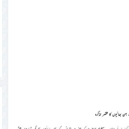
ن بھائیوں کا مختصر تذکرہ
 کیا جائے مناسب معلوم ہوتاہے کہ حضرت اقدسؑ کے بہن بھائیوں کا کچھ تعارف پیش