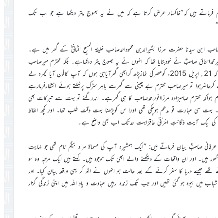
م فرماتے ہیں کہ’’خاکسار عرض کرتا ہے کہ میں نے یہ بھوج پتر دیکھا ہے جو اب تک
‘
ب ابن سیدنا حضرت مرزا بشیرالدین محموداحمدصاحب خلیفۃ المسیح الثانیؓ کے گھر میں ہے۔
رمحمداسحاق صاحبؓ نے خودبتایا تھا کہ انہوں نے یہ بھوج پتر دیکھاہے۔ بلکہ محترم میرصاحب
کی شفقت اورپیار کی بدولت خاکسارنے خودبھی دیکھا۔ تفصیل اس کی یہ ہے کہ 21؍اپریل 2015ء کوعصرکی نمازپڑھ کرابھی گھرآیاہی ہوں کہ آپ کافون آیا کیمرہ لے
ے کرحاضرہوا تو میرصاحب محترم بے چینی سے گھرسے باہر سڑک پرٹہلتے ہوئے انتظارفرمارہے
ہواکہ محترم صاحبزادہ مرزاانوراحمدصاحب کا ہی گھرہے۔ اندرگئے تو بہت سے تبرکات بھی
ا۔ بہت سی عبارت تو مدھم ہوچکی تھی اورا س کوپڑھنا بہت دقت طلب تھا۔ اور کچھ الفاظ
ایک آیت وَكَانَتِ امْرَأَتِي عَاقِرًابہت حدتک اب بھی واضح ہے۔
فانی صاحبؓ بیان فرماتے ہیں: ’’ایک ہمشیرہ آپ کی مسماة مراد بیگم نام تھی جو نہایت
ر ہیں۔ اور ان واقعات کے دیکھنے والے ابھی تک موجود ہیں۔ کہتے ہیں ایک مرتبہ وہ سو
ے تھے جیسے دریا کا سفر کرنے کے بعد حالت ہو انہوں نے اٹھ کر یہی واقعہ بیان کیا۔ اور
شباب میں بیوہ ہو گئی تھیں اور جب تک زندہ رہیں عبادت و یاد اللہ میں اپنی زندگی گزار