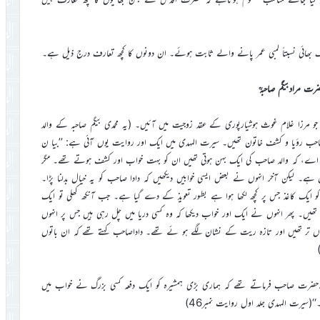
بھائی نسبتاً لمبی عمر پانے والے ثابت ہوئے۔ ان دونوں کا کچھ تعارف درج ذیل ہے۔
رت مرادبیگم صاحبہؒ
جو مرزا غلام غوث ہوشیارپوری کے عقد زوجیت میں آئیں۔ (یہ محمدی بیگم صاحبہ کے والد
ر صاحب روٴیا و کشف خاتون تھیں۔ سیرت المہدی میں ایک اور روایت یوں آئی ہے: ’’بیا ن
۔ اے، کہ والد صاحب کی ایک بہن ہوتی تھیں ان کو بہت خواب اور کشف ہوتے تھے۔ مگر
ے۔ لیکن آخر انہوں نے بعض ایسی خوابیں دیکھیں کہ دادا صاحب کو یہ خیال بدلنا پڑا۔
 کو ایک کاغذ جس پر کچھ لکھا ہوا ہے بطور تعویذ کے دے گیا ہے۔ جب آنکھ کھلی تو ایک
 تھیں۔ پھر انہوں نے ایک اور خواب دیکھا کہ وہ کسی دریا میں چل رہی ہیں جس پر انہوں
پنڈلیاں تر تھیں اور تازہ ریت کے نشان لگے ہو ئے تھے۔ داداصاحب کہتے تھے کہ ان باتوں
حضرت صاحب فرماتے تھے کہ ہماری بڑی ہمشیرہ کو ایک دفعہ کسی بزرگ نے خواب میں
ی۔‘‘(سیرت المہدی جلد اول روایت نمبر46)