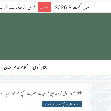
ہفتہ, اگست 8 2026
شراب، جوئے اور قرعہ ا
تازہ ترین
ارشادِ نبوی
ؑکلام امام الزمان
صفحۂ اول
/
مضامین
/
سیرت حضرت مسیح موعود علیہ السل
سیرت حضرت مسیح موعود علیہ السلام