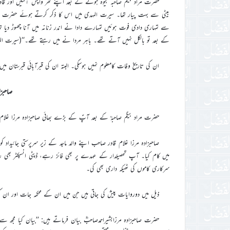
حضرت مراد بیگم صاحبہ بیوہ ہونے کے بعد اپنے گھر واپس آگئیں اور قادی
بیٹی سے بہت پیار تھا۔ سیرت المہدی میں اس کا ذکر کرتے ہوئے حضرت صاحب
سے تمہاری دادی فوت ہوئیں تمہارے دادا نے اندر زنانہ میں آنا چھوڑ دیا
کے بعد تو بالکل نہیں آتے تھے۔ باہر مردا نے میں رہتے تھے۔‘‘(سیرت المہدی
ان کی تاریخ وفات کامعلوم نہیں ہوسکی۔ البتہ ان کی قبرآبائی قبرستان می
صاحبز
حضرت مراد بیگم صاحبہؒ کے بعد آپؑ کے بڑے بھائی صاحبزادہ مرزا غلام قادر صاحب مرح
صاحبزادہ مرزا غلام قادر صاحب اپنے والد ماجد کے زیر سرپرستی جائید
میں کام کیا۔ آپ تحصیلدار کے عہدے پر بھی فائز رہے، ڈپٹی انسپکٹر بھی ر
سرکاری کاموں کی ٹھیکہ داری بھی کی۔
ذیل میں دوروایات پیش کی جاتی ہیں جن میں ان کے محکمہ جات اور ان ک
حضرت صاحبزادہ مرزابشیراحمدصاحبؓ بیان فرماتے ہیں: ’’بیان کیا مج