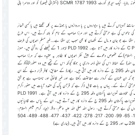
مجسٹریٹ عادل ریاض نے اپنے فیصلے کی حمایت میں دو مخصوص فیصلوں کو نمونہ بنایا، ایک سپریم کورٹ 1993 SCMR 1787 (اکثریتی فیصلہ) کو اور دوسرا ہائی
منے آویزاں کرتے ہیں یا دیواروں پر یا دروازوں یا جھنڈے پر کلمہ لکھتے ہیں یا کسی شعائرِ
نبیاء کی ناموس کی بے حرمتی کرتے ہیں اور مرزا صاحب کے نام کو بلند کرتے ہیں، اس طرح
ب بن سکتا ہے جو جان و مال کے نقصان کا بھی سبب بن سکتا ہے…غیر مسلم احمدیوں کی طرف
سے کلمہ طیبہ کا استعمال 295-C PPC (PLD 1987 Lahore, 458) کے دائرہ کار میں آتا ہے۔ PLD 1992 لاہور 1 کے فیصلے کی روشنی میں، معزز
ں بیان کیا کہ 35… مرزا غلام احمد (علیہ السلام)کے مخصوص دعوے کے پیش نظر احمدیوں کا بظاہر یہ عقیدہ ہے کہ مرزا صاحب
رسول اللہ) کے الفاظ اس کی اپنی ذمہ داری پر ہوگا کیونکہ اس کے نتیجے میں وہ حضورﷺ کے
نام کی ہتک کرنے کا موجب بنے گا اور ایسی حرکتیں یقیناً دفعہ تعزیراتِ پاکستان دفعہ 295 ج کے دائرہ کار میں آتی ہیں۔ ریکارڈ کے مطابق، کافر قرار دیے گئے ان
 کہ ان ملزمان کے کردار سے مطابقت رکھتا ہے اور غیر قانونی اور نامناسب ہے جو شق
ن پاک کی بے حرمتی کرنے کے۔ یہاں یہ بات قابلِ ذکر ہے کہ قرآن پاک کی متعدد آیات میں حضور اکرم
صلی اللہ علیہ وسلم کا نام آیا ہے جس میں قادیانیوں کی طرف سے قرآن پاک کی تلاوت تعزیراتِ پاکستان دفعہ 295 ج کے دائرہ کار میں آتی ہے۔ PLD 1991
10 اور PLD 2014 FSC 18 کے مطابق دیگر مقدس انبیاء کے نام تعزیراتِ پاکستان دفعہ 295 ج کے دائرہ کار میں آتے ہیں۔ ان کے پاس سے قادیانیوں
ے مقدس ناموں کی بے حرمتی کرتے ہیں، رسول اللہ صلی اللہ علیہ وسلم، دیگر انبیاء کرام علیہم السلام،
قرآن مجید اور دیگر مقدس کتابوں کی بھی بے حرمتی کرتے ہیں جو کہ صفحہ نمبر 1، 65، 99، 200، 217، 278، 422، 437، 477، 488، 489، 504