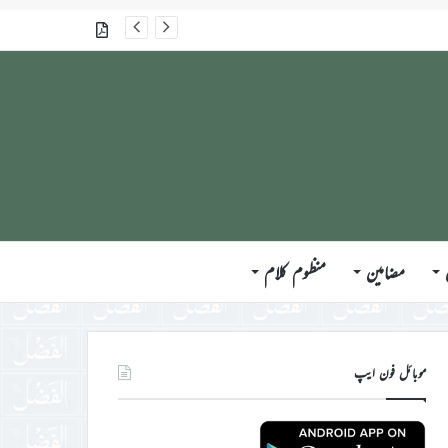
گذشتہ شمارے
مضامین
منظوم کلام
موبائل فون ایپ