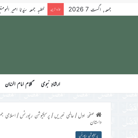
جمعہ, اگست 7 2026
خطبہ جمعہ سیّدنا امیر المومنین ح
تازہ ترین
ارشادِ نبوی
ؑکلام امام الزمان
صفحۂ اول
/
عالمی خبریں
/
پرسیکیوشن رپورٹس
/
اسلامی جم
داستان
پرسیکیوشن رپورٹس