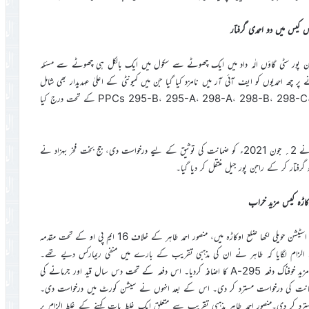
یس کیس میں دو احمدی گرفتار
؍جون 2021ء: یاد رہے کہ 23؍جولائی 2020ء کو راجن پور سٹی گاؤں الٰہ داد میں ایک چھوٹے سے سکول میں ایک بالکل ہی چھوٹے سے مسئلہ
 پر چھ احمدیوں کو ایف آئی آر میں نامزد کیا گیا جن میں کمیونٹی کے اعلیٰ عہدیدار بھی شامل
تھے جو کہ براہ راست پرائمری سکول میں شامل نہیں تھے۔ مقدمہPPCs 295-B، 295-A، 298-A، 298-B، 298-C، 506-B کے تحت درج کیا
نسیم احمد اور نصیر احمد قمر پر بھی اس تسلسل میں مقدمہ درج تھا۔دونوں نے 2؍ جون 2021ء کو ضمانت کی توثیق کے لیے درخواست دی، جج بخت فخر بہزاد نے
رفتار کر کے راجن پور جیل منتقل کر دیا گیا۔
کاڑہ کیس مزید خراب
چک 3/S.P ضلع اوکاڑہ؛ جون 2021ء: 31؍مارچ 2021ءکو پولیس اسٹیشن حویلی لکھا ضلع اوکاڑہ میں، منصور احمد طاہر کے خلاف 16 ایم پی او کے تحت مقدمہ
 گرفتار کر لیاگیا۔ مدعی نے الزام لگایا کہ طاہر نے ان کی مذہبی تقریب کے بارے میں منفی ریمارکس دیے تھے۔
مخالفین کے احتجاجی جلوس کے جواب میں، ایس ایچ او نے چارج شیٹ میں مزید خوفناک دفعہ 295-A کا اضافہ کردیا۔ اس دفعہ کے تحت دس سال قید اور جرمانے کی
نور عالم نے طاہر کی ضمانت کی درخواست مسترد کر دی۔ اس کے بعد انہوں نے سیشن کورٹ میں درخواست دی۔
مانت مسترد کر دی۔منصور احمد طاہر مذہبی تقریب سے متعلق ایک غلط بات کہنے کے غلط الزام پر