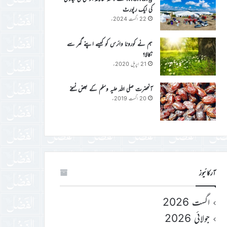
کی ایک رپورٹ
22 اگست 2024ء
ہم نے کورونا وائرس کو کیسے اپنے گھر سے
نکالا؟
21 اپریل 2020ء
آنحضرت صلی اللہ علیہ وسلم کے بعض نسخے
20 اگست 2019ء
آرکائیوز
اگست 2026
جولائی 2026