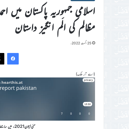
اسلامی جمہوریہ پاکستان میں ا
مظالم کی الَم انگیز داستان
25 اگست 2022ء
ook
(اے آر ملک)
مئی/جون2021ء میں سامنےآنے والے چند تکلیف دہ واقعات سے انتخاب