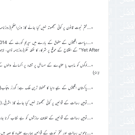
٭…ختم نبوت قانون پر کوئی سمجھوتہ نہیں کیا جائے گا: وزیراعظم(روزنامہ دنیا، فیصل
Yet After” کے افتتاح کے موقع پر شرکاء کا نقطہ نظر(روزنامہ ڈان، لاہور، 5؍مئی 2021ء)
لائنز)
٭…پاکستان اقلیتوں کے لیے دنیا کا محفوظ ترین ملک ہے: گورنر پنجاب(روزنامہ دنیا
٭…توہینِ رسالت کے قوانین پر کوئی سمجھوتہ نہیں کیا جائے گا: اشرفی۔(روزنامہ نیو
٭…توہینِ رسالت کے قوانین کے خلاف سازشوں کو بے نقاب کرنا جاری رکھیں گے: AMTKN(روزنامہ مشرق،
٭…ناموسِ رسالت اور ختمِ نبوت کے قوانین ہمارے عقیدہ کا حصہ ہیں، کوئی دوس