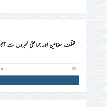
مختلف مضامین اور جماعتی خبروں سے آگ
اپنا
ای
میل
آئی
ڈی
درج
کریں