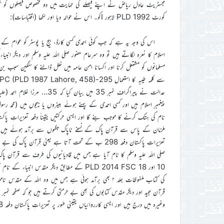
کورٹ PLD 1992 لاہور Iکو۔ اس نے حوالہ دیا اور لکھا (اقتباسات):
اس کی وجہ یہ ہے کہ جب کوئی احمدی کسی کارڈ، بیج یا پوسٹر کو عوام کے سا
اسلام کا نعرہ لگاتے ہیں تو وہ سرعام حضور صلی اللہ علیہ وسلم اور دیگر ا
مسلمانوں کو مشتعل کرنا اور اکسانا امن عامہ میں خلل ڈالنے کا سنگین سب
عدالت نے پیراگراف نمبر 35 می
پیغمبرِ اسلام ہیں اور کسی احمدی کے پہنے ہوئے بینروں یا بیجوں میں (محمد 
ملزمان کے پاس سے قرآن پاک کے نسخے ناپاک جگہوں سے برآمد ہوئے ہیں جو
تعزیراتِ پاکستان دفعہ 298 ب کے تحت آتا ہے یعنی قرآ
کی کتاب ملفوظات جلد ۲ بھی برآمد ہوئی ہے جس میں وہ اللہ ک
وغیرہ میں درج ہیں اور ایسی کارروائیاں یقینی طور پر تعزیراتِ پاکستان دفعہ 298ب اور 295 ج کے دائرہ کار میں آتی ہیں۔(جاری ہے)