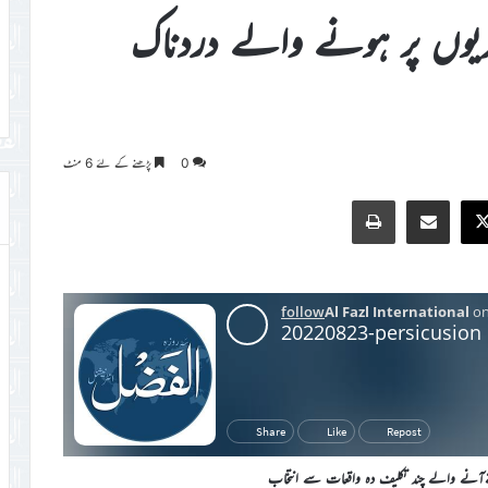
حمدیوں پر ہونے والے دردناک
0
پڑھنے کے لئے 6 منٹ
Print
Share via Email
Faceb
X