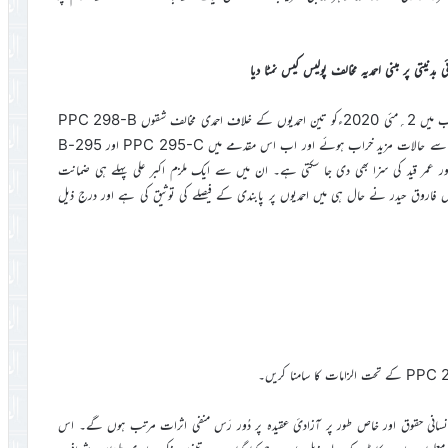
دنیتی پر مبنی احمدیہ مخالف پولیس کیس نمٹا دیا
لاہور، ننکانہ، 2020-2021:ء احمدی مخالفیننے مانگٹانوالہ ضلع ننکانہ صاحب میں 2؍مئی 2020ءکو تین احمدیوں کے خلاف احمدی مخالف شقوں PPC 298-B
اور 298-C کے تحت پولیس اسٹیشن میں مقدمہ درج کروایا۔ اس کے بعد سے حالات مزید خراب ہوئے اور اب اس مقدمے میں PPC 295-C اور 295-B
ر عمر قید کی سزا بھی دی جا سکتی ہے۔ ان میں سے ایک ملزم اکبر علی پہلے ہی ضمانت
س فاروق حیدر نے حال ہی میں احمدیوں پر پابندی کے فیصلے کی توثیق کی ہے اور درج ذیل
 انسانی حقوق اور خاص طور پر آزادیٔ عقیدہ پر دُور رَس منفی اثرات مرتب ہوں گے۔ اس