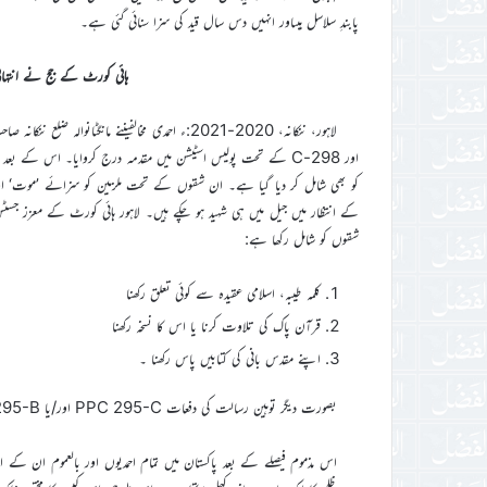
پابندِ سلاسل ہیںاور انہیں دس سال قید کی سزا سنائی گئی ہے۔
ہائی کورٹ کے جج نے انتہائی ب
کو بھی شامل کر دیا گیا ہے۔ ان شقوں کے تحت ملزمین کو سزائے ’موت‘ او
کے انتظار میں جیل میں ہی شہید ہو چکے ہیں۔ لاہور ہائی کورٹ کے معزز جسٹ
شقوں کو شامل رکھا ہے:
کلمہ طیبہ، اسلامی عقیدہ سے کوئی تعلق رکھنا
قرآن پاک کی تلاوت کرنا یا اس کا نسخہ رکھنا
اپنے مقدس بانی کی کتابیں پاس رکھنا ۔
بصورت دیگر توہین رسالت کی دفعات PPC 295-C اور/یا PPC 295-B کے تحت الزامات کا سامنا کریں۔
اس مذموم فیصلے کے بعد پاکستان میں تمام احمدیوں اور بالعموم ان کے