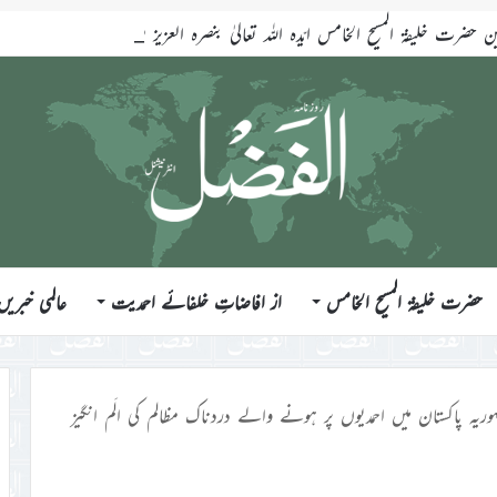
ضرت خلیفۃ المسیح الخامس ایّدہ اللہ تعالیٰ بنصرہ العزیز فرمودہ 17؍جولائی 2026ء
حضرت خلیفۃ المسیح الخامس
از افاضاتِ خلفائے احمدیت
عالمی خبریں
ہوریہ پاکستان میں احمدیوں پر ہونے والے دردناک مظالم کی الَم انگیز