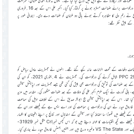
لومات اور ریکارڈ کے لیے ذیل میں درج کیا گیا ہے۔ تینوں مذکورہ احمدی ملزمان، شرافت
احمد، اکبر علی اور طاہر نقاش کو 3؍اکتوبر 2020ء کو ہائی کورٹ میں ان کی درخواست برائے ضمانت مسترد ہونے پر گرفتار کیا گیا۔ اکبر علی اس کے بعد 16؍فروری
ج نے رحم دلی کا مظاہرہ کرتے ہوئے باقی دو ملزمان کو ضمانت دے دی۔ ابتدائی طور پر
س کے پیش نظر تھے:
ہونا۔
 مخالف دفعات کے تحت الزامات عائد کیے گئے تھے۔ انہوں نے مجسٹریٹ عادل ریاض کو
مزید (اور زیادہ تر) توہینِ رسالت کی شقیں PPC 295-C اور PPC 295-B شامل کرنے کی درخواست کی۔ مجسٹریٹ نے 4؍جنوری 2021ء کو ان کی
ے بعد ضمانت کی توثیق کی درخواست بھی پیش کی گئی تھی جسے مجسٹریٹ اور ایڈیشنل سیشن
ا گیا ہے، ہائی کورٹ نے ایک ملزم اکبر علی کی وفات کے بعد ضمانت منظور کی۔ مقدمہ میں مزید
 کیا تھا۔ اس کے بعد ایڈیشنل سیشن جج ابوبکر صدیق نے اس کے خلاف اپیل کی سماعت
ٹس فاروق حیدر نے ان کی درخواست پر سماعت کی اور اے ایس جے کے فیصلے اور ان کے
فیصلے میں تھوڑا سا اضافہ کیا اور سیشن کے استدلال اور نتائج پر اپنے اطمینان کا اظہار
کرتے ہوئے اس کی تائید کی۔ یہاں ہم مجسٹریٹ کے فیصلے اور ASJ کے فیصلے سے کچھ اقتباسات کا حوالہ دیتے ہیں جو کہ اس کیس نمبرCrl مثل نمبر 31929-
Mآف2021ء لاہور ہائی کورٹ کے آرڈر شیٹ میں بنام طاہر نقاش اور ایک اور VS The State وغیرہ درج ہیں اور جنہیں جسٹس فاروق حیدر نے جاری کیا۔