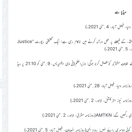
میڈیا سے
 آباد، 4؍مئی 2021ء)
٭…ریاست اقلیتوں کے حقوق کے بارے میں سپریم کورٹ کے 2014ء کے فیصلے پر عمل درآمد کرنے میں ناکام رہی ہے: ایک تحقیقی رپورٹ “Justice
٭…لوگوں کو مذہب یا عقیدے کے مسائل پر تشدد پر اکسانے والوں کے خلاف مشترکہ کوشش کرنا ہوگی: وزیراعظم(ٹی وی ایکسپریس، 9؍مئی کو 21:10 پر ہیڈ
، فیصل آباد، 28؍مئی 2021ء)
ز انٹرنیشنل، لاہور، 2؍مئی 2021ء)
 لاہور، 2؍مئی 2021ء)
ری رائے نہیں: پرویز الٰہی(روزنامہ انصاف، فیصل آباد، 5؍مئی 2021ء)