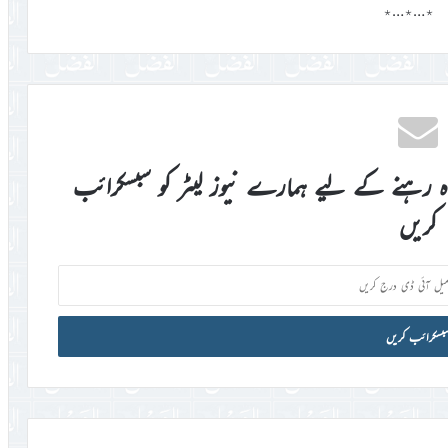
٭…٭…٭
اہ رہنے کے لیے ہمارے نیوز لیٹر کو سبسکرائب
کریں