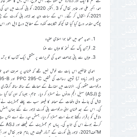
سے ظلم کا ایک اور دروازہ کھل سکتا ہے۔ اس طرح، اس کیس کا مختصر خاکہ مع
2021ءکو انتقال کر گئے۔ اس کے سات دن بعد لاہور ہائی کورٹ کے ج
پولیس مقدمہ درج کیا گیا تھا کیونکہ شکایت کنندہ کے مطابق درج ذیل امور ا
احمدیہ مسجد میں لکھا ہوا اسلامی عقیدہ
قرآن پاک کے نسخہ کا وہاں سے ملنا
وہاں سے بانی جماعت احمدیہ کی تحریرات پر مشتمل ایک کتاب کا برآمد 
احمدی مخالفین اس بات سے خوش نہیں تھے کہ ملزمان پر صرف احمدیہ
درخواست منظور کی۔ الزامات میں اضافے کے معاملے کے ساتھ ساتھ گرفتاری ک
جج (ASJ) سہیل انجم دونوں نے مسترد کر دیا۔ تاہم، جیسا کہ اوپر کہ
شامل کی جانے والی دفعات کے معاملہ کا فیصلہ سب سے پہلے مجسٹریٹ نے
کی۔ اس کے بعد ملزمان اپنی درخواست ہائی کورٹ لاہور لے گئے جہاں جس
دلائل کو برقرار رکھتے ہوئے اسے مسترد کر دیا۔ جسٹس حیدر نے اے ایس جے کے 