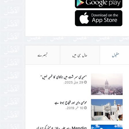
مقبول
حال ہی میں
تبصرے
’’میری سر شت میں ناکامی کا خمیر نہیں‘‘
29 جولائی 2025ء
مومن دلیر اور شجاع ہوتا ہے
10 ستمبر 2019ء
Mendig سے جلسہ سالانہ جرمنی کی تیاری