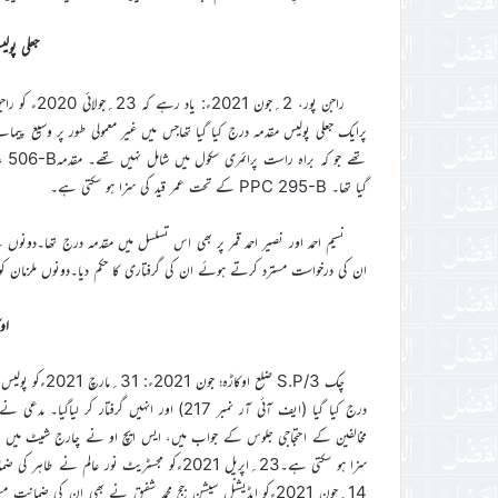
جعلی پول
راجن پور، 2
پرایک جعلی پولیس مقدمہ درج کیا گیا تھاجس میں غیر معمولی طور پر وسیع پیمانے
گیا تھا۔ PPC 295-B کے تحت عمر قید کی سزا ہو سکتی ہے۔
ان کی درخواست مسترد کرتے ہوئے ان کی گرفتاری کا حکم دیا۔دونوں ملزمان کو گ
او
درج کیا گیا (ایف آئی آر نمبر 217) اور انہیں
سزا ہو سکتی ہے۔23؍اپریل 2021ءکو مجسٹریٹ 
14؍جون 2021ءکو ایڈیشنل سیشن جج محمد شفیق نے بھی ان کی ض