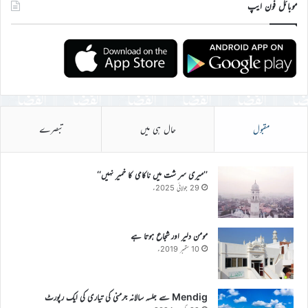
موبائل فون ایپ
مقبول
حال ہی میں
تبصرے
’’میری سر شت میں ناکامی کا خمیر نہیں‘‘
29 جولائی 2025ء
مومن دلیر اور شجاع ہوتا ہے
10 ستمبر 2019ء
Mendig سے جلسہ سالانہ جرمنی کی تیاری کی ایک رپورٹ