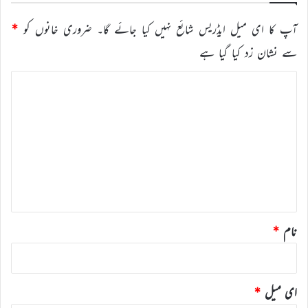
آپ کا ای میل ایڈریس شائع نہیں کیا جائے گا۔
ضروری خانوں کو
*
سے نشان زد کیا گیا ہے
ت
ب
ص
ر
ہ
*
نام
*
ای میل
*