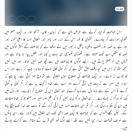
اس جماعت کو تیار کرنے سے غرض یہی ہے کہ زبان، کان، آنکھ اور ہر ایک عضو میں
تقویٰ سرایت کر جاوے۔ تقویٰ کا نور اس کے اندر اور باہر ہو۔ اخلاق حسنہ کا اعلیٰ نمونہ ہو۔
اور بے جا غصہ اور غضب وغیرہ بالکل نہ ہو۔ میں نے دیکھا ہے کہ جماعت کے اکثر لوگوں میں
غصہ کا نقص اب تک موجود ہے۔ تھوڑی تھوڑی سی بات پر کینہ اور بغض پیدا ہو جاتا ہے اور
آپس میں لڑ جھگڑ پڑتے ہیں۔ ایسے لوگوں کا جماعت میں سے کچھ حصہ نہیں ہوتا۔ اور میں نہیں
سمجھ سکتا کہ اس میں کیا دقت پیش آتی ہے کہ اگر کوئی گالی دے تو دوسرا چپ کر رہے اور اس
کا جواب نہ دے۔ ہر ایک جماعت کی اصلاح اول اخلاق سے شروع ہوا کرتی ہے۔ چاہیے کہ
ابتداء میں صبر سے تربیت میں ترقی کرے اور سب سے عمدہ ترکیب یہ ہے کہ اگر کوئی بد گوئی
کرے تو اس کے لئے درد دل سے دعا کرےکہ اللہ تعالیٰ اس کی اصلاح کر دیوے۔ اور دل میں
کینہ کو ہرگز نہ بڑھاوے۔ …خداتعالیٰ ہرگز پسند نہیں کرتا کہ حلم اور صبر اور عفو جو کہ عمدہ صفات
ہیں ان کی جگہ درندگی ہو۔ اگر تم ان صفات حسنہ میں ترقی کرو گے تو بہت جلد خدا تک پہنچ جاؤ
گے۔ لیکن مجھےافسوس ہے کہ جماعت کا ایک حصہ ابھی تک ان اخلاق میں کمزور ہے۔ ان باتوں
سے صرف شماتت اعداء ہی نہیں ہے بلکہ ایسے لوگ خود بھی قرب کے مقام سے گرائے جاتے
ہیں۔