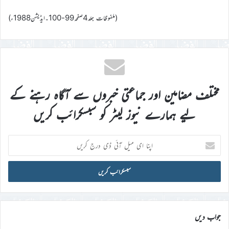
(ملفوظات جلد4صفحہ99-100۔ایڈیشن1988ء)
مختلف مضامین اور جماعتی خبروں سے آگاہ رہنے کے
لیے ہمارے نیوز لیٹر کو سبسکرائب کریں
اپنا
ای
میل
آئی
ڈی
درج
کریں
جواب دیں