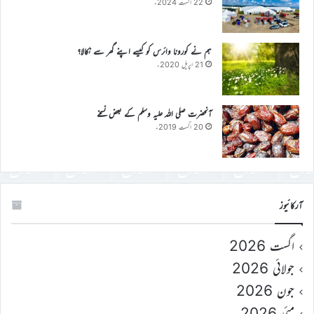
22 اگست 2024ء
ہم نے کورونا وائرس کو کیسے اپنے گھر سے نکالا؟
21 اپریل 2020ء
آنحضرت صلی اللہ علیہ وسلم کے بعض نسخے
20 اگست 2019ء
آرکائیوز
اگست 2026
جولائی 2026
جون 2026
مئی 2026