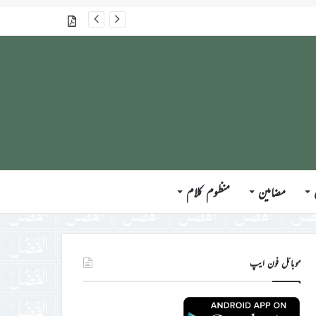
گذشتہ شمارے
مضامین
منظوم کلام
موبائل فون ایپ