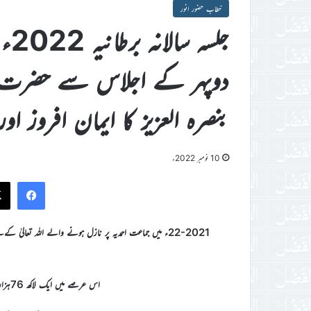
خطاب حضور انور
جلس
دوپہر کے اجلاس سے حضرت خلیفۃ
بنصرہ العزیز کا ایمان افروز 
10 نومبر 2022ء
ook
22-2021ء میں جماعت احمدیہ پر نازل ہونے والے اللہ تعال
اس عرصے میں ایک لاکھ 76ہزار 836افرادکی احمدیت یعنی حقیقی اسلام میں شمولیت