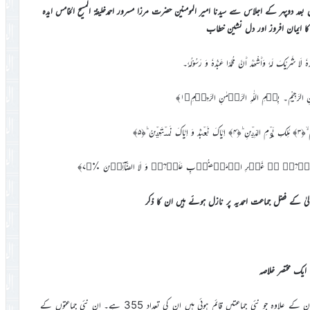
ہ 2022ء کے موقع پر دوسرے دن بعد دوپہر کے اجلاس سے سیدنا امیر المومنین حضرت مرزا مسرور احمدخلیفۃ المسیح الخامس ایدہ
یز کا ایمان افروز اور دل نشین خطاب
حْدَہٗ لَا شَرِيْکَ لَہٗ وَأَشْھَدُ أَنَّ مُحَمَّدًا عَبْدُہٗ وَ رَسُوْلُہٗ۔
الشَّيْطٰنِ الرَّجِيْمِ۔ بِسۡمِ اللّٰہِ الرَّحۡمٰنِ الرَّحِیۡمِ﴿۱﴾
ٰ کے فضل جماعت احمدیہ پر نازل ہوئے ہیں ان کا ذکر
ایک مختصر خلاصہ
پیش کر دیتا ہوں۔ اللہ تعالیٰ کے فضل سے اس سال دنیا بھر میں پاکستان کے علاوہ جو نئی جماعتیں قائم ہوئی ہیں ان کی تعداد 355 ہے۔ ان نئی جماعتوں کے