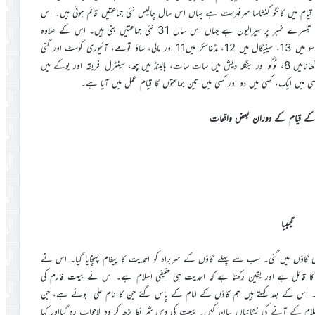
توں کے قیام میں کانگو کنشاسا سرفہرست ہے یہاں اس سال چالیس نئی جماعتیں قائم ہوئی ہیں۔ اس
کے بعد دوسرے نمبر پر تنزانیہ ہے جہاں 36 نئی جماعتیں قائم ہوئی ہیں۔ تیسرے نمبر پر سیرالیون ہے جہاں اس سال 31 نئی جماعتیں بنی ہیں۔ اس کے علاوہ
نائیجیریا میں 24، نائیجر میں 23، لائبیریا میں 22، بینن میں 15، برکینا فاسو میں 13، سینیگال میں 12، مڈغاسکر میں11 اور مالی، ساؤ تومے، آئیوری کوسٹ اور گنی
کناکری میں دس دس نئی جماعتیں قائم ہوئی ہیں۔ اسی طرح گنی بساؤ میں 9، گھانامیں 8، ٹوگو اور بنگلہ دیش میں سات سات، ہالینڈ میں چھ، سینٹرل افریقہ اور یوکے میں
کسی میں ایک، کسی میں دو اور کسی میں تین جماعتوں کا قیام عمل میں آیا ہے۔
ں کے قیام کے دوران بعض واقعات
گیمبیا
می گاؤں میں گئی۔ سب سے پہلے گاؤں کے سربراہ کو احمدیت کا پیغام پہنچایا گیا۔ اس نے
کا قائل ہے اور یقین رکھتا ہے کہ احمدیت ہی حقیقی اسلام ہے۔ اس نے بیعت فارم کی
یے۔ اس کے بعد کہتے ہیں ہم گاؤں کے امام کے پاس گئے جن کا نام علی ابوئے ہے، جن
دی علیہ السلام کے آنے کی نشانیاں بیان کیں۔ بیعت کی دس شرائط پڑھ کر وہ لاجواب رہ گیااور کہا