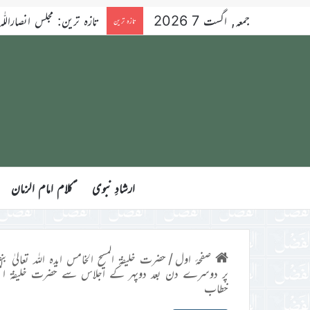
جمعہ, اگست 7 2026
تازہ ترین: مجلس انصاراللّٰہ آسٹریلیا کے ۳۴ویں سال
تازہ ترین
ارشادِ نبوی
ؑکلام امام الزمان
صفحۂ اول
/
حضرت خلیفۃ المسیح الخامس ایدہ اللہ تعالیٰ بنص
پر دوسرے دن بعد دوپہر کے اجلاس سے حضرت خلیفۃ المسیح ال
خطاب