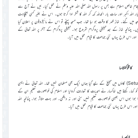
یغام خالص اسلام ہے جس پر رسول اللہ صلی اللہ علیہ وسلم نے عمل کیا۔ مَیں نے آج سے
ر اللہ اکبر اور سات بار الحمدللہ کہہ کر اللہ کا شکر ادا کرتا ہوں۔ اس نے بغیر کسی ہچکچاہٹ
یں گئے۔ نمازِ ظہر کا وقت ہو رہا تھا۔ جب مسجد پہنچے تو اس نے مائیکروفون پر اعلان کیا
نانچہ نماز کے بعد تبلیغی پروگرام شروع ہوا۔ تبلیغی پروگرام کے آخر پر اللہ تعالیٰ کے
اور اس طرح یہاں نئی جماعت کا قیام عمل میں آیا۔
کانگوکنشاسا
لکھتے ہیں کہ لوکل مشنری عرفان صاحب بتاتے ہیں کہ خاکسار سِیْتُوکا (Setuka) گاؤں میں تبلیغ کے لیے گیا جہاں ایک بھی مسلمان نہیں تھا۔ اللہ تعالیٰ نے ایسی
 کو کہا۔ کہتے ہیں خاکسار نے احمدیت کا تعارف کروایا اور اسلام کی خوبصورت تعلیم ان کے
ہوں اس جیسی خوبصورت تعلیم نہیں سنی اور نہ دیکھی۔ اور بہت متاثر ہوا۔ چنانچہ اللہ
ور اس طرح یہاں نئی جماعت کا قیام عمل میں آیا۔
لائبیریا