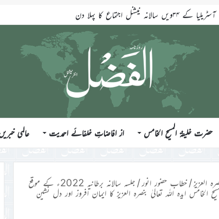
انہ نیشنل اجتماع کا پہلا دن
حضرت خلیفۃ المسیح الخامس
از افاضاتِ خلفائے احمدیت
عالمی خبریں
رہ العزیز
/
خطاب حضور انور
/
جلسہ سالانہ برطانیہ 2022ء کے موقع
خامس ایدہ اللہ تعالیٰ بنصرہ العزیز کا ایمان افروز اور دل نشین