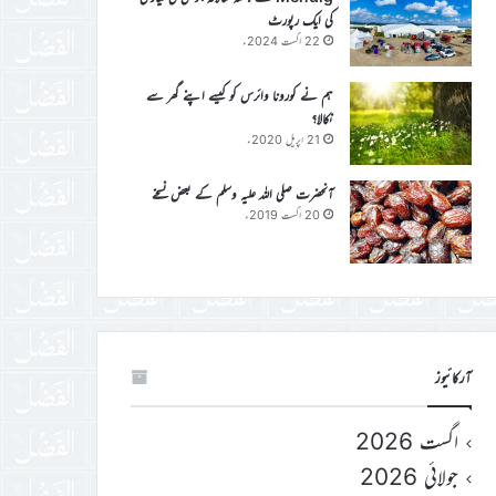
کی ایک رپورٹ
22 اگست 2024ء
ہم نے کورونا وائرس کو کیسے اپنے گھر سے
نکالا؟
21 اپریل 2020ء
آنحضرت صلی اللہ علیہ وسلم کے بعض نسخے
20 اگست 2019ء
آرکائیوز
اگست 2026
جولائی 2026