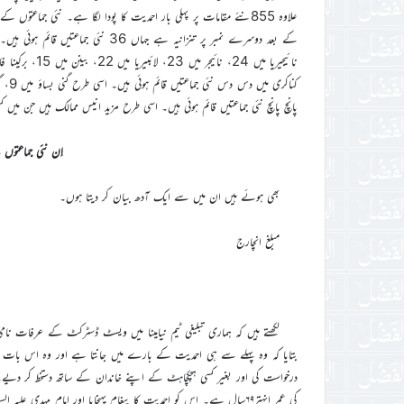
علاوہ 855نئے مقامات پر پہلی بار احمدیت کا پودا لگا ہے۔ نئی جماع
پانچ پانچ نئی جماعتیں قائم ہوئی ہیں۔ اسی طرح مزید انیس ممالک ہیں جن میں 
اِن نئی جماعتو
بھی ہوئے ہیں ان میں سے ایک آدھ بیان کر دیتا ہوں۔
مبلغ انچارج
لکھتے ہیں کہ ہماری تبلیغی ٹیم نیامینا میں ویسٹ ڈسٹرکٹ کے عرفات نا
بتایا کہ وہ پہلے سے ہی احمدیت کے بارے میں جانتا ہے اور وہ اس بات 
درخواست کی اور بغیر کسی ہچکچاہٹ کے اپنے خاندان کے ساتھ دستخط کر د
کی عمر انہتر۶۹سال ہے۔ اس کو احمدیت کا پیغام پہنچایا اور امام مہ