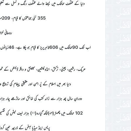
دنیا کے مختلف ممالک میں بسنے والے مختلف رنگ و نسل سے تعلق ر
355 نئی جماعتوں کا قیام، 209مساجد کا اضافہ، 123مشن ہاؤسز اور تبلیغی مراکز کا اضافہ
روحانی خز
عربک، رشین، چینی، ٹرکش، انڈونیشین، سپینش و دیگر ڈیسکس کے تحت
دنیا بھر میں اسلام کے پُر امن اور حقیقی پیغام کی ترو
دورانِ سال چھ ہزار سے زائد کتب کی نمائش اور ساڑھے چار ہزار سے
102 ممالک میں چھہتر(۷۶)لاکھ گیارہ(۱۱) ہزار لیف لیٹس کی تقسیم کے ذریعے ایک کروڑ سترہ(۱۷)لاکھ کے قریب افراد تک احمدیت کا پیغام پہنچایا گیا
پریس اینڈ میڈیا آفس کے ذریعہ تین کر