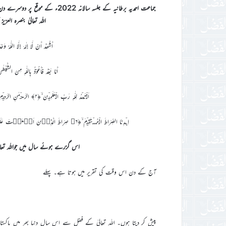
جماعت احمدیہ برطانیہ کے جلسہ سالان
اللہ تعالیٰ بنصرہ العز
أَشْھَدُ أَنْ لَّا إِلٰہَ إِلَّا اللّٰہُ وَ
أَمَّا بَعْدُ فَأَعُوْذُ بِاللّٰہِ مِنَ 
اَلۡحَمۡدُ لِلّٰہِ رَبِّ الۡعٰلَمِیۡنَ ۙ﴿۲﴾ الرَّحۡمٰنِ الرَّحِیۡمِ ۙ﴿۳﴾ مٰلِکِ یَوۡمِ الدِّیۡنِ ؕ﴿۴﴾ اِیَّاکَ نَعۡبُدُ وَ اِیَّاکَ نَسۡتَعِیۡنُ ؕ﴿۵﴾
اِہۡدِنَا الصِّرَاطَ الۡمُسۡتَقِیۡمَ ۙ﴿۶﴾ صِرَاطَ الَّذِیۡنَ اَنۡعَمۡتَ عَلَیۡہِمۡ ۬ۙ غَیۡرِ الۡمَغۡضُوۡبِ عَلَیۡہِمۡ وَ لَا الضَّآلِّیۡنَ ٪﴿۷﴾
اس گزرے ہوئے سال میں جواللہ تعالی
آج کے دن اس وقت کی تقریر میں ہوتا ہے۔ پہلے