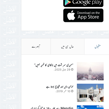
مقبول
حال ہی میں
تبصرے
’’میری سر شت میں ناکامی کا خمیر نہیں‘‘
29 جولائی 2025ء
مومن دلیر اور شجاع ہوتا ہے
10 ستمبر 2019ء
Mendig سے جلسہ سالانہ جرمنی کی تیاری