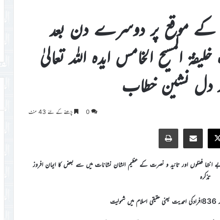
ہ سالانہ برطانیہ 2022ء کے موقع پر دوسرے دن بعد
 المسیح الخامس ایدہ اللہ تعالیٰ
اور دل نشین خطاب
0
پڑھنے کے لئے 43 منٹ
Print
Share via Email
Faceb
X
یٰ کےبے انتہا فضلوں اور تائید و نصرت کے عظیم الشان نشانات میں سے بعض کا ایمان افروز
تذکرہ