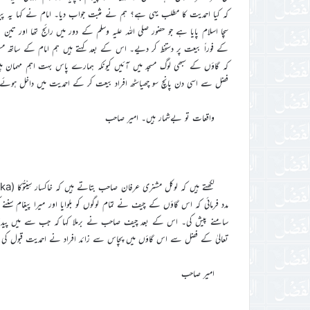
کہ کیا احمدیت کا مطلب یہی ہے؟ ہم نے مثبت جواب دیا۔ امام نے کہا یہ پ
سچا اسلام پایا ہے جو حضور صلی اللہ علیہ وسلم کے دور میں رائج تھا اور تین با
کے فوراً بیعت پر دستخط کر دیے۔ اس کے بعد کہتے ہیں ہم امام کے ساتھ مسجد م
کہ گاؤں کے سبھی لوگ مسجد میں آئیں کیونکہ ہمارے پاس بہت اہم مہمان ہیں۔ چ
فضل سے اسی دن پانچ سو چھیاسٹھ افراد بیعت کر کے احمدیت میں داخل ہوئے 
واقعات تو بےشمار ہیں۔ امیر صاحب
مدد فرمائی کہ اس گاؤں کے چیف نے تمام لوگوں کو بلوایا اور میرا پیغام سننے
سامنے پیش کی۔ اس کے بعد چیف صاحب نے برملا کہا کہ جب سے میں پیدا ہوا 
تعالیٰ کے فضل سے اس گاؤں میں پچاس سے زائد افراد نے احمدیت قبول کی ا
امیر صاحب