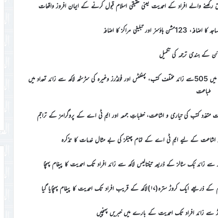
کھنے والے افراد کے احمدیت یعنی حقیقی اسلام قبول کرنے کے ایمان افروز واقعات
ائن کے ہندی ترجمہ کی تکمیل
اب تک 90ممالک میں 606لائبریریز کا قیام ہو چکا ہے، 46زبانوں میں 505سے زائد مختلف کتب، پمفلٹس اور فولڈرز وغیرہ کی سڑسٹھ لاکھ سے زائد تعداد میں
طباعت
 متعدّد کتب کی تیاری و اشاعت، خطباتِ جمعہ اور ایم ٹی اے کے پروگرامز کے تراجم
یج و اشاعت کے لیے ایم ٹی اے کے تمام چینلز کی بے مثال خدمات کا تذکرہ
 زائد بُک سٹالز کے ذریعہ تینتالیس لاکھ سے زائد افراد تک احمدیت کا پیغام پہنچا
وڑ سے زائد افراد تک احمدیت کے بارے میں خبریں پہنچیں