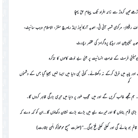
ڑھےتین کروڑ سے زائد افراد تک پیغام حق پہنچا
 ریلیجنز، مرکزی شعبہ آئی ٹی، احمدیہ آرکائیوز اینڈ ریسرچ سنٹر، الاسلام ویب سائیٹ،
ہ ٹیلیویژن اور ریڈیو پروگرامز کی مختصر رپورٹ
ر ہیومینٹی فرسٹ کے خدمتِ انسانیت پر مبنی بے لوث کاموں کا تذکرہ
اور پلید میں فرق کرکے نہ دکھلائے۔ کوئی نبی دنیا میں ایسا نہیں بھیجا گیا جس کے دشمنوں
کو
م تجھے غالب کریں گے اور میں عجیب طور پر دنیا میں تیری بزرگی ظاہر کروں گا۔
 ایک بڑی قوم بناؤں گا اور تیرے لیے میں بڑے بڑے نشان دکھاؤں گا…ان کو کہہ دے کہ
 ہو جائے گی اور کھلی کھلی فتح ہوگی…‘‘(حضرت مسیح موعودؑکو الٰہی بشارت)