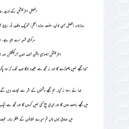
الفضل انٹرنیشنل کے ذریعہ سا
روزنامہ الفضل آن لائن، ہفت روزہ الحکم، تحریکِ وقفِ نَو، ریویو آف
مرکزی شعبہ اے ایم جے، احمدی
انٹرنیشنل ایسوسی ایشن آف احمدیہ آرکیٹکٹس او
’’خدا تجھے نہیں چھوڑے گا اور نہ تجھ سے علیحدہ ہوگا جب تک کہ وہ پاک 
خدا نے رسوا نہ کیا۔ ہم تجھے دشمنوں کے شر سے نجات دیں گے۔ ہ
میں تجھے راحت دوں گا اور تیری بیخ کنی نہیں کروں گا اور تجھ سے
میں صادق ہوں پس تم میرے نشانوں کے منتظر رہو۔ حجت قائم