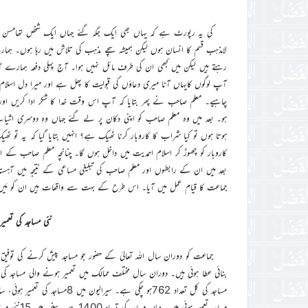
لامذہب قسم کا انسان ہوں لیکن ہمیشہ سچے مذہب کی تلاش میں رہا ہوں۔ ہ
رہتے ہیں لیکن میں کبھی ان کی طرف مائل نہیں ہوا۔ آج پہلی دفعہ ہمارے گا
آپ لوگوں کایہاں آنا میری دعاؤں کی قبولیت کا پھل ہے اور میرا دل اسلا
چاہیے۔ معلم صاحب نے پھر بتایا کہ آپ اس وقت خدا کا شکر ادا کریں اور 
ہو۔ بعد میں وہ معلم صاحب کو اپنی دکان پر لے گئے جہاں وہ دوسری اشیائ
ہوتا ہوں تو کیا شراب کا کاروبار کرنا ٹھیک ہے؟ انہیں بتایا گیا کہ یہ تو 
کاروبار کو چھوڑ کر اسلام احمدیت میں داخل ہوں گا۔ چنانچہ معلم صاحب کے 
بعد میں ان کے رابطوں اور معلم صاحب کی تبلیغی مساعی کے نتیجہ میں آہس
جماعت کا قیام عمل میں آیا۔ اس طرح کے بہت سے واقعات ہیں ان کو مَیں
نئی مساجد کی تعمی