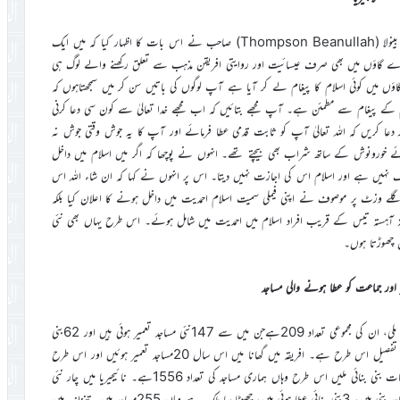
کی یہ رپورٹ ہے کہ یہاں بھی ایک جگہ گئے جہاں ایک شخص تھامسن بینولا (Thompson Beanullah) صاحب نے اس بات کا اظہار کیا کہ میں ایک
مارے گاؤں میں بھی صرف عیسائیت اور روایتی افریقن مذہب سے تعلق رکھنے والے لوگ ہی
ؤں میں کوئی اسلام کا پیغام لے کر آیا ہے آپ لوگوں کی باتیں سن کر میں سمجھتاہوں کہ
م کے پیغام سے مطمئن ہے۔ آپ مجھے بتائیں کہ اب مجھے خدا تعالیٰ سے کون سی دعا کرنی
دعا کریں کہ اللہ تعالیٰ آپ کو ثابت قدمی عطا فرمائے اور آپ کا یہ جوش وقتی جوش نہ
ے خورونوش کے ساتھ شراب بھی بیچتے تھے۔ انہوں نے پوچھا کہ اگر میں اسلام میں داخل
ٹھیک نہیں ہے اور اسلام اس کی اجازت نہیں دیتا۔ اس پر انہوں نے کہا کہ ان شاء اللہ اس
اگلے وزٹ پر موصوف نے اپنی فیملی سمیت اسلام احمدیت میں داخل ہونے کا اعلان کیا بلکہ
تہ آہستہ تیس کے قریب افراد اسلام میں احمدیت میں شامل ہوئے۔ اس طرح یہاں بھی نئی
 چھوڑتا ہوں۔
ر اور جماعت کو عطا ہونے والی مساجد
جماعت کو دوران سال اللہ تعالیٰ کے حضور جو مساجد پیش کرنے کی توفیق ملی، ان کی مجموعی تعداد 209ہےجن میں سے 147نئی مساجد تعمیر ہوئی ہیں اور 62بنی
بنائی عطا ہوئی ہیں۔ دوران سال مختلف ممالک میں تعمیر ہونے والی مساجد کی تفصیل اس طرح ہے۔ افریقہ میں گھانا میں اس سال 20مساجد تعمیر ہوئیں اور اس طرح
مساجد کی کل تعداد 762ہو چکی ہے۔ سیرالیون میں 8مساجد کی تعمیر ہوئی، سات بنی بنائی ملیں اس طرح وہاں ہماری مساجد کی تعداد 1556ہے۔ نائیجیریا میں چار نئی
مساجد تعمیر ہوئی ہیں۔ وہاں مساجد کی تعداد 1400ہے۔ بینن میں 15نئی مساجد بنی ہیں، 3بنی بنائی عطا ہوئی ہیں، چھوٹا سا ملک ہے وہاں 255مساجد ہیں۔ تنزانیہ میں