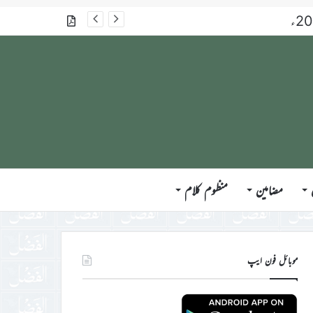
گذشتہ شمارے
مضامین
منظوم کلام
موبائل فون ایپ