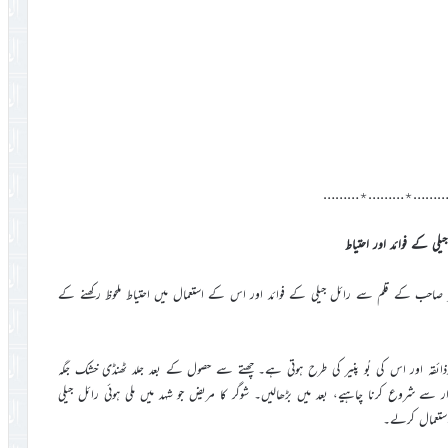
………٭………٭………
یلی کے فوائد اور احتیاط
میں مکرم ڈاکٹر نذیر احمد مظہر صاحب کے قلم سے رائل جیلی کے فوائد اور اس کے استعمال میں احتیاط ملحوظ رکھنے کے
دذائقہ اور اس کی بُو پنیر کی طرح ہوتی ہے۔ چھتے سے حصول کے بعد جلد ٹھنڈی خشک جگہ
ر سے شروع کرنا چاہیے، بعد میں بڑھالیں۔ شوگر کا مریض جو شہد میں ملی ہوئی رائل جیلی
 استعمال کرلے۔