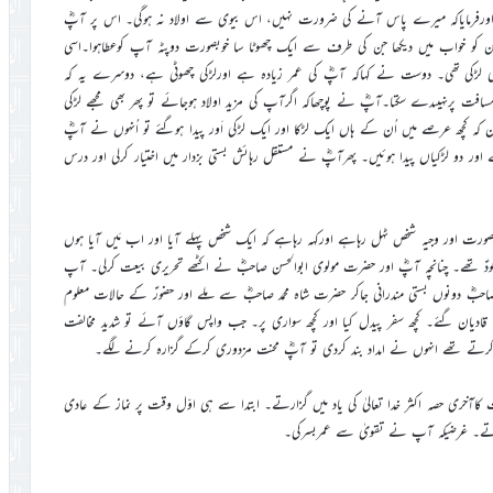
ملے اورفرمایاکہ میرے پاس آنے کی ضرورت نہیں، اس بیوی سے اولاد نہ ہوگی۔ اس پر آپؓ
ن کو خواب میں دیکھا جن کی طرف سے ایک چھوٹا سا خوبصورت دوپٹہ آپ کوعطاہوا۔اسی
سی لڑکی تھی۔ دوست نے کہاکہ آپؓ کی عمر زیادہ ہے اورلڑکی چھوٹی ہے، دوسرے یہ کہ
فت پرنہیںدے سکتا۔آپؓ نے پوچھاکہ اگرآپ کی مزید اولاد ہوجائے تو پھر بھی مجھے لڑکی
کہ کچھ عرصے میں اُن کے ہاں ایک لڑکا اور ایک لڑکی اَور پیدا ہوگئے تو اُنہوں نے آپؓ
ر دو لڑکیاں پیدا ہوئیں۔ پھرآپؓ نے مستقل رہائش بستی بزدار میں اختیار کرلی اور درس
صورت اور وجیہ شخص ٹہل رہاہے اورکہہ رہاہے کہ ایک شخص پہلے آیا اور اب مَیں آیا ہوں
ودؑ تھے۔ چنانچہ آپؓ اور حضرت مولوی ابوالحسن صاحبؓ نے اکٹھے تحریری بیعت کرلی۔ آپ
حبؓ دونوں بستی مندرانی جاکر حضرت شاہ محمد صاحبؓ سے ملے اور حضورؑ کے حالات معلوم
یان گئے۔ کچھ سفر پیدل کیا اور کچھ سواری پر۔ جب واپس گاؤں آئے تو شدید مخالفت
اد کرتے تھے انہوں نے امداد بند کردی تو آپؓ محنت مزدوری کرکے گزارہ کرنے لگے۔
 کاآخری حصہ اکثر خدا تعالیٰ کی یاد میں گزارتے۔ ابتدا سے ہی اوّل وقت پر نماز کے عادی
ا کرتے۔ غرضیکہ آپ نے تقویٰ سے عمربسرکی۔