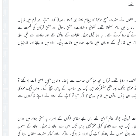
 تھے:
نہوں نے حضرت مسیح موعودؑ کا پیغام سنتے ہی آمنا و صدقنا کہا۔ آپؓ رند قوم میں نمایاں
نداں میں امام الصلوٰۃ تھے۔ تقویٰ و طہارت، عشق رسولؐ اور عشق قرآن کی نعمت سے
ہونے کی دعا کرتے تھے۔ یہ دعا قبول ہوئی۔ خلافت کے عاشق تھے اور وفات سے قبل اپنی
اولاد کو آخر دَم تک خلافت سے وابستہ رہنے کی تلقین کی۔ آپؓ نے 1916ء میں نماز فجر کے دوران عین حالتِ سجدہ میں وفات پائی۔ اولاد میں 5بیٹے اور 3بیٹیاں
شف و رؤیا تھے۔ قرآن مجید میاںحسن صاحب سے پڑھا۔ والدین بچپن میںہی فوت ہوگئے تو
 موضع نانک پور ضلع مظفرگڑھ میں ایک پیر صاحب کے پاس پہنچ گئے۔ وہاں ایک مولوی
ک دن باتوں باتوں میں امام مہدی کا ذکر آیا تو آپؓ کے استاد نے اپنے شاگردوں سے
 فرمائی۔ چونکہ عالم آدمی تھے اس لیے مقامی لوگوں کے اصرار پر بستی بزدار میں درس
۔ ایک بیوہ سے شادی کرلی مگرپچیس برس تک اس سے اولاد نہ ہوئی۔ اولاد کے حصول
ی جنہوں نے بتایاکہ آپؓ کی اولاد نہ ہوگی۔ بالآخر ارادہ کیاکہ حضرت سلطان باہوؒ کی