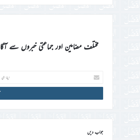
مختلف مضامین اور جماعتی خبروں سے آگ
اپنا
ای
میل
آئی
ڈی
درج
کریں
جواب دیں