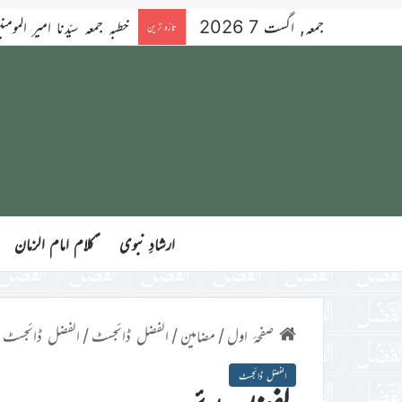
جمعہ, اگست 7 2026
خطبہ جمعہ سیّدنا امیر المومنین ح
تازہ ترین
ارشادِ نبوی
ؑکلام امام الزمان
صفحۂ اول
/
مضامین
/
الفضل ڈائجسٹ
/
الفضل ڈائجسٹ
الفضل ڈائجسٹ