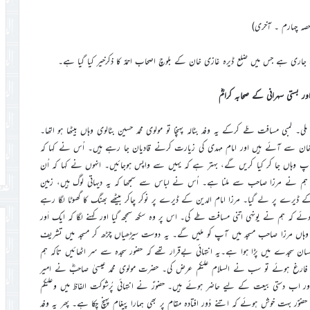
صہ چہارم ۔ آخری)
اری ہے جس میں ضلع ڈیرہ غازی خان کے بلوچ اصحاب احمدؑ کا ذکرخیر کیا گیا ہے۔
ور بستی سہرانی کے صحابہ کرامؓ
یں قادیان جانے کی توفیق ملی۔ لمبی مسافت طَے کرکے یہ وفد بٹالہ پہنچا تو مولوی محمد حسین بٹالوی وہاں بیٹھا ہو اتھا۔
ی خان سے آئے ہیں اور امام مہدی کی زیارت کرنے قادیان جا رہے ہیں۔ اُس نے کہا کہ
)آپ وہاں جا کر کیا کریں گے، بہتر ہے کہ یہیں سے واپس ہوجائیں۔ انہوں نے کہا کہ اُن
ہم نے مرزا صاحب سے ملنا ہے۔ اُس نے لباس سے سمجھا کہ یہ دیہاتی لوگ ہیں، زمین
ُن کے ڈیرے پر لے گیا۔ مرزا امام الدین کے ڈیرے پر نوکر چاکر بیٹھے بھنگ کا گھوٹا لگا رہے
ہوئے کہ ہم نے یونہی اتنی مسافت طے کی۔ اس پر وہ سکھ سمجھ گیا اور کہنے لگا کہ ایک اَور
ہ وہاں مرزا صاحب مسجد میں آپ کو ملیں گے۔ یہ دوست سیڑھیاں چڑھ کر مسجد میں تشریف
سان سجدے میں پڑا ہوا ہے۔یہ انتہائی بےقرار تھے کہ حضور سجدہ سے سر اٹھائیں تاکہ ہم
فارغ ہوئے تو سب نے السلام علیکم عرض کی۔ حضرت مولوی محمد عیسیٰ صاحبؓ نے امیر
ر اب دستی بیعت کے لیے حاضر ہوئے ہیں۔ حضورؑ نے انتہائی پُرشوکت الفاظ میں وعلیکم
ؑر بہت خوش ہوئے کہ اتنے دُور افتادہ مقام پر بھی ہمارا پیغام پہنچ چکا ہے۔ پھر یہ وفد