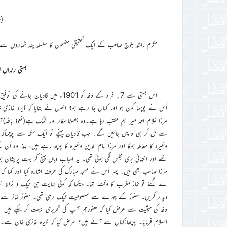
(ح
مکرم راشد بلوچ صاحب کے ایک تحقیقی مضمون کا سلسلہ چند شماروں سے ج
بستی رنداں ا
اس بستی سے 7؍افراد کے وفد کو 1901ء م
اُس نے پوچھا کون ہو اور کہاں جا رہے ہو؟ انہوں نے بتایا کہ ڈیرہ غاز
مرزا غلام احمد میرا ہم مکتب رہا ہے۔وہ جھوٹا مکار اور ٹھگ ہے(نعوذ باللہ
سے مل کر ہی واپس جائیں گے۔ جب قادیان پہنچے تو ایک سکھ سے پوچھاکہ 
وغیرہ کا معاملہ ہوگا اور مرزا امام الدین وغیرہ کا پوچھ رہے ہیں، لہٰذا وہ ا
تھے اور انتہائی بری مجلس لگی ہوئی تھی۔ یہ احباب وہاں پہنچ کر بہت پریشان 
مرزا صاحب بھی ہیں۔ پھر اُس نے مسجد مبارک کی طرف اشارہ کیا اور کہا ک
لے گئے تو نماز مغرب کا وقت تھا۔ دیکھا کہ کوئی نہایت ہی نیک و نرالا ان
دیدار کریں۔ حضورؑ کے چہرے سے معصومیت ٹپک رہی تھی۔ حضورؑ نماز سے 
وفد کی حیثیت سے عرض کیا کہ حضورہم آپ کی تحریری بیعت کر چکے ہیں او
السلام فرمایا۔ پوچھا:کہاں سے آئے ہیں؟ عرض کیا کہ ڈیرہ غازی خان سے۔ حضو