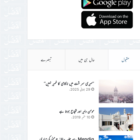
مقبول
حال ہی میں
تبصرے
’’میری سر شت میں ناکامی کا خمیر نہیں‘‘
29 جولائی 2025ء
مومن دلیر اور شجاع ہوتا ہے
10 ستمبر 2019ء
Mendig سے جلسہ سالانہ جرمنی کی تیاری