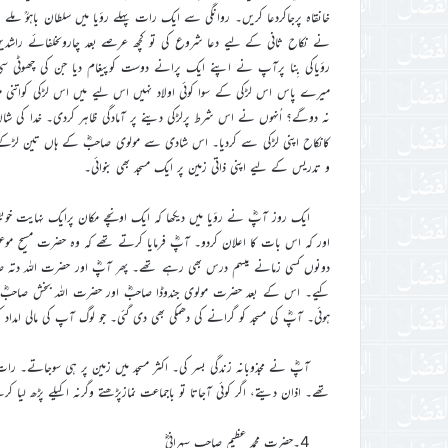
خانقاہ پرجاکردعا کریں۔ روانگی سے ایک رات پہلے رؤیا میں سلطان باہوؒ 
نے نکاح ثانی کے لیے دعا شروع کی تو کچھ عرصے بعد چاروںخلفائے راشدی
رؤیاکی بِنا پرآپ نے اپنے ایک پرانے دوست کوپیغام دیا جن کی چھوٹی 
میرے پاس اس لڑکی کے سوا کوئی اولاد نہیں اس لیے میں اس لڑکی کواتنی مسا
نہ دوگے؟ اُنہوں نے اس شرط پرلڑکی دینے پر آمادگی ظاہر کردی۔ خدا کی شان 
کانکاح اپنی لڑکی سے کردیا۔ اس شادی سے مولوی صاحبؓ کے ہاں تین لڑکے او
و تدریس کے لیے اپنی ذاتی زمین پر ایک مسجد بھی بنوائی۔
ایک روز آپؓ نے رؤیا میں دیکھا کہ ایک اونچے مکان پرایک نہایت خوب
اور کہ اس بات کا اعلان کردو۔ آپؓ فرمایا کرتے تھے کہ وہ حضرت مسیح موع
دونوں کسی زمانے میںہم درس بھی رہے تھے۔ پھر آپؓ اور حضرت اللہ دتہ صا
کیے۔ اس کے بعد حضرت مولوی جندوڈا صاحبؓ اور حضرت اللہ بخش صاحبؓ قاد
ہوئی۔ آپؓ کی مسجد کو گرانے کی دھمکی بھی دی گئی۔ جو لوگ آپ کی مالی امد
آپؓ نے مجذوبانہ زندگی بسر کی۔ اکثر مسجد میں زمین پر ہی سوجاتے۔ رات
تھے۔ اذان دیتے، اگر کوئی آجاتا تو باجماعت نمازپڑھتے وگرنہ اکیلے پڑھ لی
4۔حضرت محمد عظیم صاحب سہرانیؓ