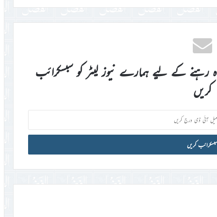
اہ رہنے کے لیے ہمارے نیوز لیٹر کو سبسکرائب
کریں