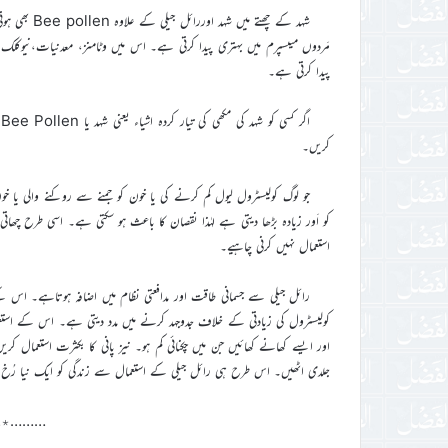
شہد کے چھتے
مَردوں میںسپرم میں بہتری پیدا کرتی ہے۔ اس میں وٹامنز، معدنیات،نیوکلک ا
پیدا کرتی ہے۔
ا
کریں۔
جو لوگ کولیسٹرول لیول کم کرنے کی یا خون کو جمنے سے روکنے والی یا خ
کو اَور زیادہ بڑھا دیتی ہے لہٰذا نقصان کا باعث ہو سکتی ہے۔ اسی طرح چھاتی کے
استعمال نہیں کرنی چاہیے۔
رائل جیلی سے جسمانی طاقت اور مدافعتی نظام میں اضافہ ہوتاہے۔ اس کے 
کولیسٹرول کی زیادتی کے خلاف جدوجہد کرنے میں مدد دیتی ہے۔ اس کے استعمال
اور ایسے کھانے کھائیں جن میں چکنائی کم ہو۔ نیز پانی کا بکثرت استعمال 
جلدی اٹھیں۔ اس طرح ہی رائل جیلی کے استعمال سے زندگی کو ایک نیا رُخ
………٭