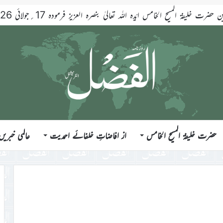
ضرت خلیفۃ المسیح الخامس ایّدہ اللہ تعالیٰ بنصرہ العزیز فرمودہ 17؍جولائی 2026ء
حضرت خلیفۃ المسیح الخامس
از افاضاتِ خلفائے احمدیت
عالمی خبریں