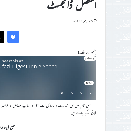
الفضل ڈائجسٹ
28 نومبر 2022ء
ook
(محمود احمد ملک)
اس کالم میں ان اخبارات و رسائل سے اہم و دلچسپ مضامین کا خلاصہ پیش
شائع کیے جاتے ہیں۔
ضلع ڈیرہ غا