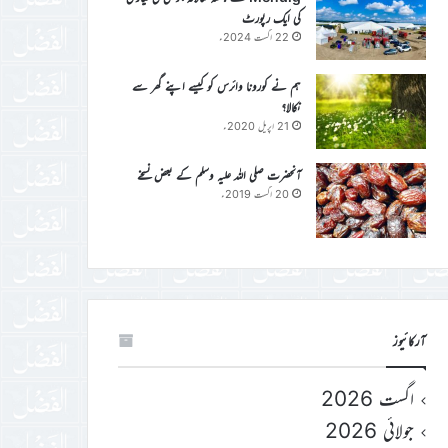
کی ایک رپورٹ
22 اگست 2024ء
ہم نے کورونا وائرس کو کیسے اپنے گھر سے
نکالا؟
21 اپریل 2020ء
آنحضرت صلی اللہ علیہ وسلم کے بعض نسخے
20 اگست 2019ء
آرکائیوز
اگست 2026
جولائی 2026