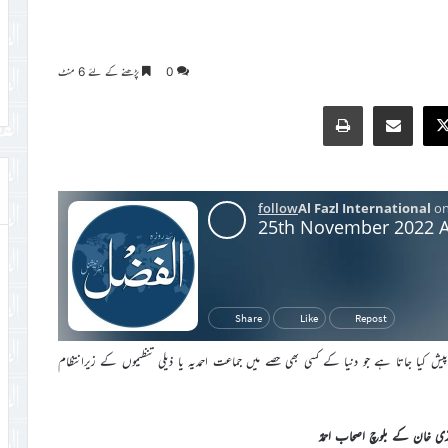
0
پڑھنے کے لئے 6 منٹ
Print
Share via Email
Faceb
X
 کیا جاتا ہے جو دنیا کے کسی بھی حصے میں جماعت احمدیہ یا ذیلی تنظیموں کے زیرانتظام
زی خان کے بلوچ اصحاب احمدؑ