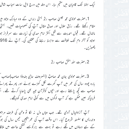
ایک ہفتہ تک قادیان میں مقیم رہا۔ اس وفد میں درج ذیل سات احباب شامل
1۔حضرت مولوی محمد عیسیٰ صاحب رندؓ بستی رنداں کے وہ مبارک وجود ہیں ج
مقام رکھتے تھے۔ رزق حلال اور صدق مقال آپؓ کی خصوصیات تھیں۔ بستی ر
مالامال تھے۔ قبول احمدیت سے قبل اکثر امام مہدی کی زیارت سے سرفراز 
چھوڑیں۔
2۔حضرت اللہ بخش صاحب رندؓ
3۔حضرت مولوی جان محمد صاحبؓ (المعروف حاجی جندوڈا صاحب)صاحبِ ک
بارہ چودہ سال کی عمر میں آپ گھرسے نکل کھڑے ہوئے اور پھرتے پھراتے
صاحب سے کچھ پڑھتے رہے اور بچوں کوقرآن مجید بھی پڑھایا کرتے تھے۔ ای
فرمایاکہ عین ممکن ہے کہ آپ لوگوں میں سے کوئی امام مہدی کودیکھے۔
آپؓ آزادخیال آدمی تھے۔ جب وہاں دل نہ لگا تو وطن کی طرف مراجعت
وتدریس کا سلسلہ شروع کیا۔ اس وقت آپ کی عمر پچیس تیس سال کی ہوگی
کے لیے دعاؤں میں لگے رہے تو بہت سے بزرگوںسے کشفی حالت میں ملاقات ہوئ