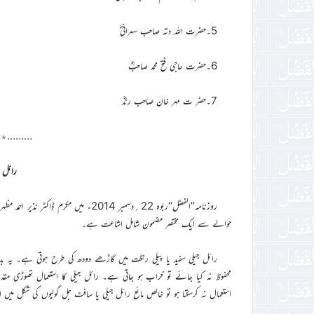
5۔حضرت اللہ دتہ صاحب سہرانیؓ
6۔حضرت حاجی فتح محمد صاحبؓ
7۔حضر ت مہر خان صاحب رندؓ
………٭
رائل ج
روزنامہ’’الفضل‘‘ربوہ 22؍دسمبر 2014ء 
حوالے سے ایک مختصر مضمون شامل اشاعت ہے۔
رائل جیلی سفید یا پیلی رنگت میں گاڑھے دودھ کی طرح ہوتی ہے۔ یہ ب
محفوظ نہ کیا جائے تو خراب ہو جاتی ہے۔ رائل جیلی کا استعمال تھوڑی مقدا
استعمال نہ کرسکتا ہو تو خالص مائع رائل جیلی یا سافٹ جِل گولیوں کی شکل میں