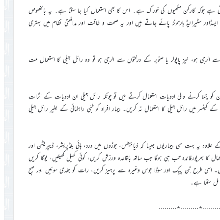
 میں شہد اوررائل جیلی کے علاوہ Bee pollen بھی ہوتی ہے جوکہ کارکن مکھیوں کی خوراک ہے۔ اس کا بھی استعمال کیا جا سکتا ہے۔ یہ بالخصوص
یسڈاور سٹیرائیڈ ہارمونز پائے جاتے ہیں اور یہ صحت و طاقت اور مدافعتی نظام میں بہتری
گر کسی کو شہد کی مکھی کی تیار کردہ اشیاء یعنی شہد یا Bee Pollenسے الرجی ہو، نیز پاپولر یا صنوبر کے درختوں سے الرجی ہو تو وہ رائل جیلی کا استعمال مت
ون کو پتلا کرنے والی ادویات استعمال کرتے ہیں تو چونکہ رائل جیلی ان ادویات کے اثرات
 کینسر میں رائل جیلی کا استعمال نہ کریں۔ بیمار افراد کو طبّی راہنمائی کے بغیر رائل جیلی
علاوہ یہ بہت سی بیماریوں جیسا کہ ذیابیطس، جوڑوں میں درد، ہائی بلڈپریشر، ڈیپریشن اور
 کا بھرپورفائدہ تب ہی ہوگا جب ساتھ باقاعدہ ورزش کریں، کوئی کھیل کھیلیں، یوگا کریں
کریں۔ اسی طرح ٹِن پیک اور سوڈا جوس وغیرہ سے پرہیز کریں، رات کو جلدی سوئیں اور صبح
 مل سکتا ہے۔
………٭………٭………