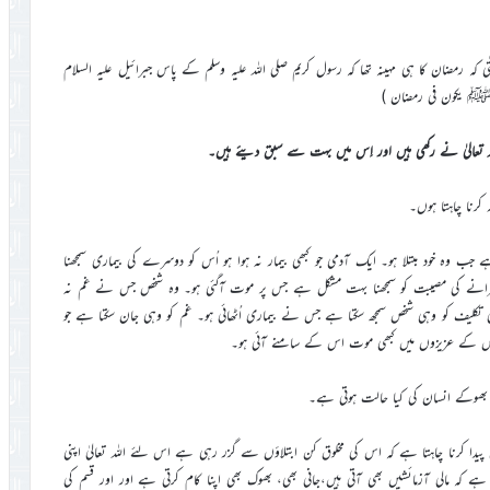
 کہ رمضان کا ہی مہینہ تھا کہ رسول کریم صلی اللہ علیہ وسلم کے پاس جبرائیل علیہ السلام
بیﷺ یکون فی رمضان )
 تعالیٰ نے رکھی ہیں اور اِس میں بہت سے سبق دیئے ہیں۔
کرنا چاہتا ہوں۔
وہ خود مبتلا ہو۔ ایک آدمی جو کبھی بیمار نہ ہوا ہو اُس کو دوسرے کی بیماری سمجھنا
رانے کی مصیبت کو سمجھنا بہت مشکل ہے جس پر موت آگئی ہو۔ وہ شخص جس نے غم نہ
 تکلیف کو وہی شخص سمجھ سکتا ہے جس نے بیماری اُٹھائی ہو۔ غم کو وہی جان سکتا ہے جو
جس کے عزیزوں میں کبھی موت اس کے سامنے آئی ہو۔
ہ بھوکے انسان کی کیا حالت ہوتی ہے۔
پیدا کرنا چاہتا ہے کہ اس کی مخلوق کن ابتلاؤں سے گزر رہی ہے اس لئے اللہ تعالیٰ اپنی
 ہے کہ مالی آزمائشیں بھی آتی ہیں،جانی بھی، بھوک بھی اپنا کام کرتی ہے اور اور قسم کی