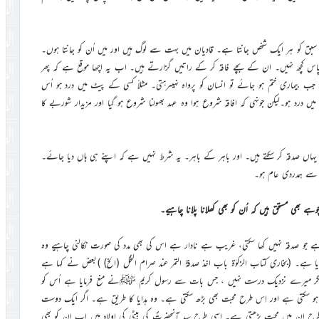
سبق کو ہر ایک شخص جانتا ہے۔ قادیان میں بہت سے لوگ ہیں اور میں اُن کو جانتا ہوں۔
 پاس کچھ نہیں۔ ان کے بچے فاقہ کر کے راتیں گزارتے ہیں۔ اب یہ اچھا موقع ہے کہ پھر
جب بیماری ختم ہو جائے تو انسان کو پرواہ نہیںرہتی۔ مثلاً کسی کے پیٹ میں درد ہو اُس
درد ہو۔لیکن جونہی کہ افاقہ شروع ہوا وہ عہد بھولنا شروع ہو گیا اور مزیدار شوربے کا
اں صدقہ کر سکتے ہیں۔ اور باہر کے باہر۔ یہ شرط نہیں ہے کہ اپنے ہی ہاں دیا جائے۔
ق سے ہمدردی عام ہو۔
 بھی مستحق ہیں کہ اُن کو بھی کھلانا پلانا چاہیے۔
ہے جو صدقہ نہیں کھا سکتی، غریب ہے نادار ہے اس کی بھی مدد کی صورت نکالنی چاہیے وہ
ے۔ (بخاری کتاب الزکوٰۃ باب اخذ صدقۃ التمر عند صرام النخل (الخ) )بعض نے کہا ہے
یں۔ مگر میرے نزدیک درست نہیں ، جس بات سے رسول کریم ﷺنے منع فرمایا ہے اُس کو
د ہو سکتی ہے اور اِس طرح محبت بھی بڑھ سکتی ہے۔ وہ ہدایا کا طریق ہے۔ اگر ایک دوست
طرح ان میں محبت بڑھتی ہے۔ اِسی طرح سید آنحضرتؐ کی بیٹی کی اولاد ہیں اب اِن کو بھی