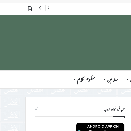
گذشتہ شمارے
مضامین
منظوم کلام
موبائل فون ایپ