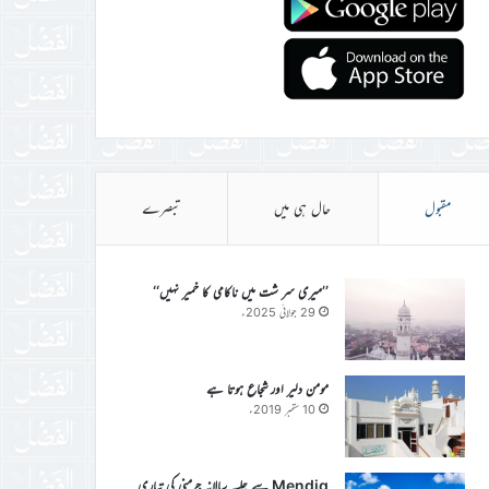
مقبول
حال ہی میں
تبصرے
’’میری سر شت میں ناکامی کا خمیر نہیں‘‘
29 جولائی 2025ء
مومن دلیر اور شجاع ہوتا ہے
10 ستمبر 2019ء
Mendig سے جلسہ سالانہ جرمنی کی تیاری