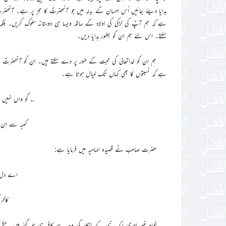
ہدایا دیئے جائیں اُس احسان کے بدلہ میں جو آنحضرتؐ کا ہم پر ہے۔ آنح
ہے کہ ہم آپؐ کی لڑکی کی اولاد کے ساتھ ویسا ہی دوستانہ سلوک کریں۔ ب
سکتے۔ اس لئے ہم ان کو بطور ہدایا دیں۔
ہم ان کو خداتعالیٰ کی محبت کے طور پر دے سکتے ہیں۔ ان کو آنحضرت
ہے کہ نسبتوں کا بھی کہاں تک خیال ہوتا ہے۔
؎ گو واں نہیں
کعبہ سے ان 
حضرت صاحب نے قصیدہ الہامیہ میں فرمایا ہے:
اے دل تو
کاخر
خواہ غیر احمدی ایک نبی کے انکار کی وجہ سے کافر ہی ہوگئے ہیں۔ مگر