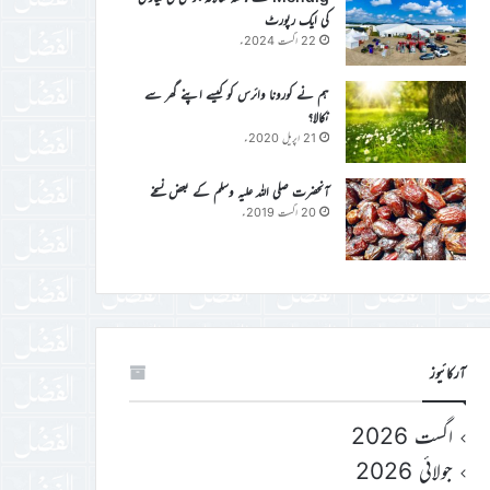
کی ایک رپورٹ
22 اگست 2024ء
ہم نے کورونا وائرس کو کیسے اپنے گھر سے
نکالا؟
21 اپریل 2020ء
آنحضرت صلی اللہ علیہ وسلم کے بعض نسخے
20 اگست 2019ء
آرکائیوز
اگست 2026
جولائی 2026