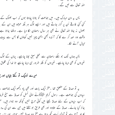
اللہ تعالیٰ سے لیں گے۔
پس یہ دن مبارک ہیں۔ میں جماعت کو بتانا چاہتا ہوں کہ اب بھوک کے 
کئی کئی فاقے اُن پر گزر جاتے ہیں اور ایسے لوگ ہر جگہ موجود ہیں ان کے
بھول نہ جاؤ اللہ تعالیٰ نے بھی ہر سال رمضان لگا دیا ہے۔ دیکھا جاتا ہے 
وقت وہ عہد کر ے گا کہ آئندہ کبھی ایسی چیز نہیں کھاؤں گا جس سے پیٹ میں 
خیال آنے لگا۔
پس جہاں تک ہو سکے رمضان سے عملی سبق لینا چاہیے۔ یہاں کے لوگ یہ
غیروں کو بھی دینا چاہیے۔ غیروں کو بلکہ ضرور ہی دینا چاہیے تا خدا کی مخلو
میرے نزدیک تو کتے بلیاں اور چوہے
یہ تو صدقہ کے متعلق تھا ۔مگر ایک بات اَور بھی یاد رکھو ایک جماعت 
سیّدوں کی جماعت ہے۔ رسول کریم ﷺنے اپنی نسل کو صدقہ سے منع فرمایا ہ
کہ اب سیّدوں کے لئے صدقہ لینے میں کوئی حرج نہیں کیونکہ وہ نادار ہ
جائز کیا جائے۔ صدقہ کے علاوہ اَور بھی طریق ہو سکتے ہیں جن سے ان کی مد
کا بچہ آتا ہے تو آدمی اُسے کچھ دیتا ہے مگر وہ صدقہ نہیں ہوتا۔ اور اس 