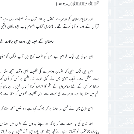
قُطُوۡفُہَا تَذۡلِیۡلًاّ(الدہر:۶تا۱۵)
اور فرمایا:رمضان کو دوسرے مہینوں پر اللہ تعالیٰ نے فضیلت دی ہے حتٰی
قرآن کے دَور کو آیا کرتے تھے۔ (بخاری کتاب الصوم باب اجود ماکان الن
رمضان کے مہینہ میں بہت سی برکات اللہ
اِن اسباق میں ایک تو یہی ہے جس کی طرف آج میں آپ لوگوں کو متوجہ 
اس میں شک نہیں کہ انسان دوسرے کی تکلیف اُسی وقت سمجھ سکتا ہے جب 
بہت مشکل ہے۔ ایک آدمی جس نے کوئی موت نہ دیکھی ہو اُس کو اُس گھ
دیکھا ہو اُس کے لئے دوسروں کے غم کا اندازہ کرنا آسان نہیں۔ بیماری کی
غم میں مبتلا ہوا ہو۔ دوسرے کی موت سے وہی تکلیف محسوس کر سکتا ہے 
اِسی طرح جس نے کبھی نہ دیکھا ہو کہ بھوک کیا ہے وہ نہیں سمجھ سکتا ک
اللہ تعالیٰ کی یہ سنت ہے کہ چونکہ وہ اپنے بندوں کے دلوں میں احساس 
پیاری جماعتوں کو آزماتا ہے۔ چنانچہ پہلے ہی پارہ میں آزمائشیں بیان فرماتا