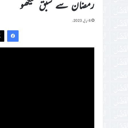
رمضان سے سبق سیکھو
6 اپریل 2023ء
ook