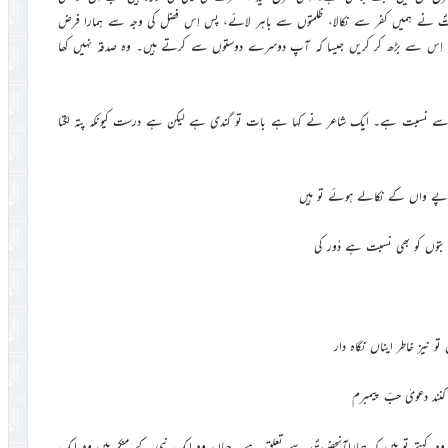
ضرتؐ نے ہمیں کفر سے نکالا، ظلمتوں سے باہر لائے، پس اِس فضل کی وجہ سے ہمارا فرض
لکہ اِس سے بڑھ کر کریں جیسا کہ آپ دوسرے دوستوں سے کرتے ہیں۔ وہ صدقہ نہیں کھا
ؐ سے نسبت ہے۔ ایک شاعر نے کہا ہے بات تو گندی ہے لیکن ہے درست کیونکہ پتہ لگتا
 پے واں کے نکالے ہوئے تو ہیں
بتوں کو بھی نسبت ہے دُور کی
 نیز خاطر ایناں نگاہ دار
 کنند دعویٰ حبّ پیمبرم
 وہ کہتے تو ہیں کہ ہماراآنحضرتؐ سے تعلق ہے۔ جہاں وہ ایک نبی کے منکر ہیں وہ ایک