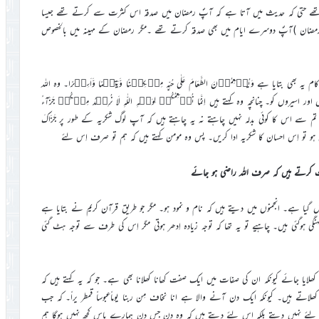
ے تھے حتی کہ حدیث میں آتا ہے کہ آپؐ رمضان میں صدقہ اس کثرت سے کرتے تھے جیسا
 رمضان )آپؐ دوسرے ایام میں بھی صدقہ کرتے تھے ۔مگر رمضان کے مہینہ میں بالخصوص
بتایا ہے وَیُطۡعِمُوۡنَ الطَّعَامَ عَلٰی حُبِّہٖ مِسۡکِیۡنًا وَّیَتِیۡمًا وَّاَسِیۡرًا۔ وہ اللہ
 کو۔ چنانچہ وہ کہتے ہیں اِنَّمَا نُطۡعِمُکُمۡ لِوَجۡہِ اللّٰہِ لَا نُرِیۡدُ مِنۡکُمۡ جَزَآءً
 ہم تم سے اس کا کوئی بدلہ نہیں چاہتے نہ یہ چاہتے ہیں کہ آپ لوگ شکریہ کے طور پر جَزَاکَ
ان ہو تو اِس احسان کا شکریہ ادا کریں۔ پس وہ مومن کہتے ہیں کہ ہم تو صرف اِس لئے
 کرتے ہیں کہ صرف اللہ راضی ہو جائے
ا ہے۔ انجمنوں میں دیتے ہیں کہ نام و نمود ہو۔ مگر جو طریق قرآن کریم نے بتایا ہے
وگئی ہیں۔ چاہیے تو یہ تھا کہ توجہ زیادہ اِدھر ہوتی مگر اِس کی طرف سے توجہ ہٹ گئی
لایا جائے کیونکہ ان کی صفات میں ایک صفت کھانا کھلانا بھی ہے۔ جو کہ یہ کہتے ہیں کہ
ھلاتے ہیں۔ کیونکہ ایک دن آنے والا ہے انا نخاف مِن ربنا یوماًعبوساً قمطر یراً۔ کہ جب
 لئے نہیں دیتے بلکہ اس لئے دیتے ہیں کہ وہ دن جس دن ہمارے پاس کچھ نہیں ہوگا ہم