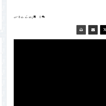
0
پڑھنے کے لئے 8 منٹ
Print
Share via Email
Faceb
X