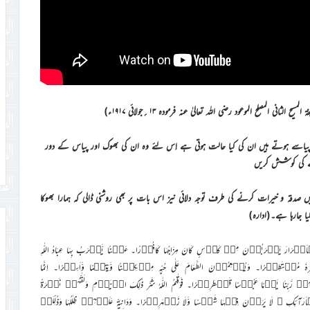
لثانی المصلح الموعود رضی اللہ تعالیٰ عنہ فرمودہ ۱۳؍جولائی ۱۹۱۷ء)
 پیاسے ہوتے ہیں ان کی کیا حالت ہوتی ہے اِس لئے وہ ان کی بھوک اور پیاس کے دور
 کی کوشش کریں
ں صدقہ و خیرات کرنے کی طرف توجہ دلائی نیز اس بات پر بھی روشنی ڈالی کہ ہمارا بھوکا
ا جارہا ہے۔(ادارہ)
یَشۡرَبُوۡنَ مِنۡ کَاۡسٍ کَانَ مِزَاجُہَا کَافُوۡرًا۔ عَیۡنًا یَّشۡرَبُ بِہَا عِبَادُ اللّٰہِ
 مُسۡتَطِیۡرًا۔ وَیُطۡعِمُوۡنَ الطَّعَامَ عَلٰی حُبِّہٖ مِسۡکِیۡنًا وَّیَتِیۡمًا وَّاَسِیۡرًا۔ اِنَّمَا
مِنۡ رَّبِّنَا یَوۡمًا عَبُوۡسًا قَمۡطَرِیۡرًا۔ فَوَقٰہُمُ اللّٰہُ شَرَّ ذٰلِکَ الۡیَوۡمِ وَلَقّٰہُمۡ نَضۡرَۃً
الۡاَرَآئِکِ ۚ لَا یَرَوۡنَ فِیۡہَا شَمۡسًا وَّلَا زَمۡہَرِیۡرًا۔ وَدَانِیَۃً عَلَیۡہِمۡ ظِلٰلُہَا وَذُلِّلَتۡ