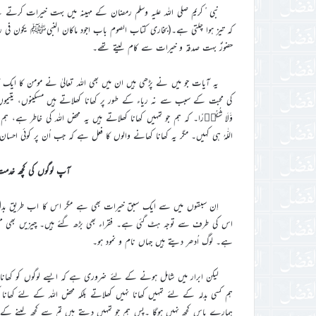
نبی ٔکریم صلی اللہ علیہ وسلم رمضان کے مہینہ میں بہت خیرات کرت
کہ تیز ہوا چلتی ہے۔(بخاری کتاب الصوم باب اجود ماکان النبیﷺ یکون فی
حضورؐ بہت صدقہ و خیرات سے کام لیتے تھے۔
یہ آیات جو میں نے پڑھی ہیں ان میں بھی اللہ تعالیٰ نے مومن کا ایک کام یہ بھی 
کی محبت کے سبب سے نہ ریاء کے طور پر کھانا کھلاتے ہیں مسکینوں، یتیموں اور اسیروں
وَّلَا شُکُوۡرًا۔ کہ ہم جو تمہیں کھانا کھلاتے ہیں یہ محض اللہ کی خاطر ہے،
اللّٰہُ ہی کہیں۔ مگر یہ کھانا کھانے والوں کا فعل ہے کہ جب اُن پر کوئی احس
آپ لوگوں کی کچھ خدمت
اِن سبقوں میں سے ایک سبق خیرات بھی ہے مگر اس کا اب طریق بدل گی
اس کی طرف سے توجہ ہٹ گئی ہے۔ فقراء بھی بڑھ گئے ہیں۔ چیزیں بھی مہنگی ہ
ہے۔ لوگ اُدھر دیتے ہیں جہاں نام و نمود ہو۔
لیکن ابرار میں شامل ہونے کے لئے ضروری ہے کہ ایسے لوگوں کو کھانا کھ
ہم کسی بدلہ کے لئے تمہیں کھانا نہیں کھلاتے بلکہ محض اللہ کے لئے کھانا ک
ہمارے پاس کچھ نہیں ہوگا ۔پس ہم جو تمہیں دیتے ہیں تم سے کچھ لینے کے