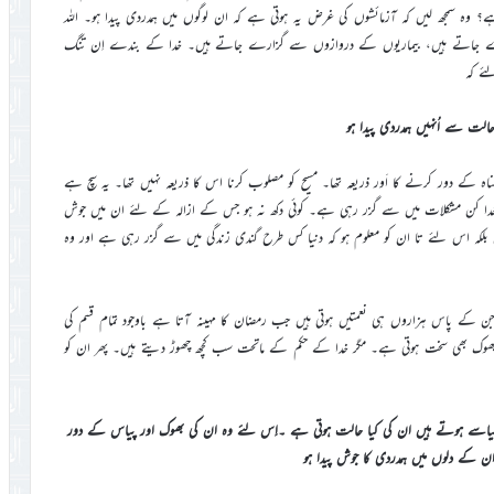
؟ وہ سمجھ لیں کہ آزمائشوں کی غرض یہ ہوتی ہے کہ ان لوگوں میں ہمدردی پیدا ہو۔ اللہ
اتے ہیں، بیماریوں کے دروازوں سے گزارے جاتے ہیں۔ خدا کے بندے اِن تنگ
ئے کہ
 حالت سے اُنہیں ہمدردی پیدا ہو
ہ کے دور کرنے کا اَور ذریعہ تھا۔ مسیح کو مصلوب کرنا اس کا ذریعہ نہیں تھا۔ یہ سچ ہے
وقِ خدا کن مشکلات میں سے گزر رہی ہے۔ کوئی دکھ نہ ہو جس کے ازالہ کے لئے ان میں جوش
بلکہ اس لئے تا ان کو معلوم ہو کہ دنیا کس طرح گندی زندگی میں سے گزر رہی ہے اور وہ
کے پاس ہزاروں ہی نعمتیں ہوتی ہیں جب رمضان کا مہینہ آتا ہے باوجود تمام قسم کی
 بھوک بھی سخت ہوتی ہے۔ مگر خدا کے حکم کے ماتحت سب کچھ چھوڑ دیتے ہیں۔ پھر ان کو
پیاسے ہوتے ہیں ان کی کیا حالت ہوتی ہے ۔اِس لئے وہ ان کی بھوک اور پیاس کے دور
کے دلوں میں ہمدردی کا جوش پیدا ہو