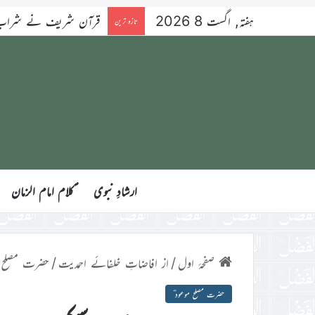
ہفتہ, اگست 8 2026
قرآن شریف نے شراب کو 
تازہ ترین
ارشادِ نبوی
ؑکلام امام الزمان
صفحۂ اول
/
از افاضاتِ خلفائے احمدیت
/
حضرت مصلح م
حضرت مصلح موعود ؓ