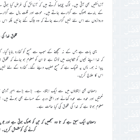
آزمائشیں بھی آتی ہیں۔ لوگ پوچھا کرتے ہیں کہ آزمائش کی غرض کیا ہوتی ہے
کے بندے بھوک سے گزارے جاتے ہیں۔ موت اور قلت مال سے گزارے ج
دروازوں سے اِس لئے نہیں گزارے جاتے کہ وہ ہلاک کئے جائیں بلکہ اس ل
مخلوقِ خدا کی
یہی بات ہے جس کے نہ سمجھنے کے سبب سے مسیح کو کفّارہ بنایا گیا۔ گنا
کہ خدا اپنے نبیوں کو تکالیف میں ڈالتا ہے تا ان کو معلوم ہو جائے کہ مخل
پیدا نہ ہو۔ پس یہ ٹھیک ہے کہ مسیح صلیب دیئے گئے۔ کفّارہ کے لئے نہیں 
اس کا علاج کریں۔
رمضان بھی ابتلاؤں میں سے ایک ابتلاء ہے۔ بڑے بڑے امیر آدمی جن 
نعمتیں اور عمدہ سے عمدہ کھانے اور اعلیٰ درجہ کے مسالے بھی ہوتے ہیں،
معلوم ہوتا ہے کہ خدا کی مخلوق کی کیا حالت ہے۔
رمضان ایک سبق ہے کہ تا وہ سمجھیں کہ جن کو بھوک ہوتی ہے اور جو 
کرنے کی کوشش کریں۔ ان 