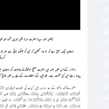
(خطبہ جمعہ سیدنا حضرت مرزا بشیر الدین محمود احمد خلیفۃ المسیح ا
رمضان ایک سبق ہے کہ تا وہ سمجھیں کہ جن کو بھوک ہوتی ہے اور جو
کرنے
۱۹۱۷ء کےاس خطبہ جمعہ میں حضرت مصلح موعودؓنے جماعت کو رمضان می
پیاسا رہنے میں کیا حکمت ہے۔ قارئین کے استفادے کےلیے یہ خطبہ شائع کی
حضورنےتشهد وتعوذ کے بعد مندرجہ ذیل آیات کی تلاوت فرمائی:اِنَّ الۡاَبۡرَارَ 
یُفَجِّرُوۡنَہَا تَفۡجِیۡرًا۔ یُوۡفُوۡنَ بِالنَّذۡرِ وَیَخَافُوۡنَ یَوۡمًا کَانَ شَرُّہٗ
نُطۡعِمُکُمۡ لِوَجۡہِ اللّٰہِ لَا نُرِیۡدُ مِنۡکُمۡ جَزَآءً وَّلَا شُکُوۡرًا۔ اِنَّا نَخَافُ 
وَّسُرُوۡرًا۔ وَجَزٰٮہُمۡ بِمَا صَبَرُوۡا جَنَّۃً وَّحَرِیۡرًا۔ مُّتَّکِـِٕیۡنَ فِیۡہَا عَلَی 