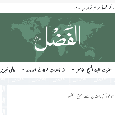
قطعاً حرام قرار دیا ہے
حضرت خلیفۃ المسیح الخامس
از افاضاتِ خلفائے احمدیت
عالمی خبریں
وعود ؓ
/
رمضان سے سبق سیکھو