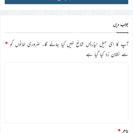
ڈی
درج
کریں
جواب دیں
آپ کا ای میل ایڈریس شائع نہیں کیا جائے گا۔
ضروری خانوں کو
*
سے نشان زد کیا گیا ہے
ت
ب
ص
ر
ہ
*
نام
*