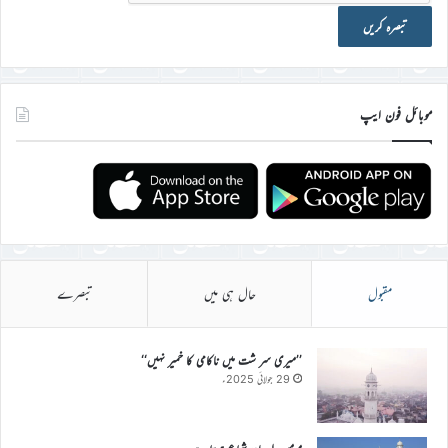
موبائل فون ایپ
مقبول
حال ہی میں
تبصرے
’’میری سر شت میں ناکامی کا خمیر نہیں‘‘
29 جولائی 2025ء