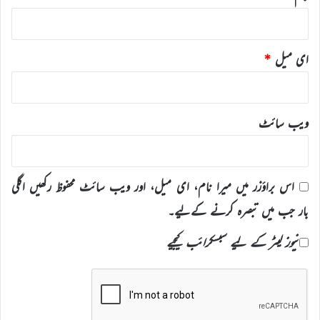
ای میل
*
ویب‌ سائٹ
اس براؤزر میں میرا نام، ای میل، اور ویب سائٹ محفوظ رکھیں اگلی
بار جب میں تبصرہ کرنے کےلیے۔
نیوز لیٹر کے لیے سبسکرائب کیجیے