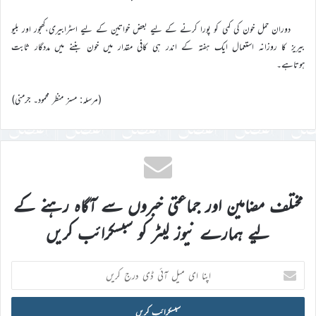
دوران حمل خون کی کمی کو پورا کرنے کے لیے بعض خواتین کے لیے اسٹرابیری،کھجور اور بلیو
بیریز کا روزانہ استعمال ایک ہفتہ کے اندر ہی کافی مقدار میں خون بننے میں مددگار ثابت
ہوتاہے۔
(مرسلہ: مسز منظر محمود۔ جرمنی)
مختلف مضامین اور جماعتی خبروں سے آگاہ رہنے کے
لیے ہمارے نیوز لیٹر کو سبسکرائب کریں
اپنا
ای
میل
آئی