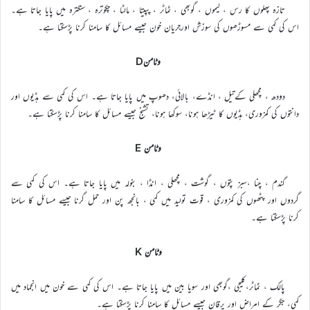
تازہ پھلوں کا رس ، لیموں ، گوبھی ، ٹماٹر ، پپیتا ، مالٹا ، چکوترہ ، سنگترہ میں پایا جاتا ہے۔
اس کی کمی سے مسوڑھوں کی سوزش اورجریان خون جیسے مسائل کا سامنا کرنا پڑسکتا ہے۔
وٹامنD
دودھ ، مچھلی کےتیل ، انڈے، بالائی، دھوپ میں پایا جاتا ہے۔ اس کی کمی سے ہڈیوں اور
دانتوں کی کمزوری، ہڈیوں کا ٹیڑھا ہونا، سوکھا ہونا، تشنج جیسے مسائل کا سامنا کرنا پڑسکتا ہے۔
وٹامن E
گندم ، چنا ،سبز پتوں ، گوشت ، مچھلی ، انڈا ، بنولہ میں پایا جاتا ہے۔ اس کی کمی سے
گردوں اور پٹھوں کی کمزوری ، قوت تولید میں کمی ، بانجھ پن اور حمل گرنا جیسے مسائل کا سامنا
کرنا پڑسکتا ہے۔
وٹامن K
پالک ، ٹماٹر،کلیجی ،گوبھی اور سویا بین میں پایا جاتا ہے۔ اس کی کمی سے خون میں انجماد میں
کمی، جگر کے امراض اور یرقان جیسے مسائل کا سامنا کرنا پڑسکتا ہے۔