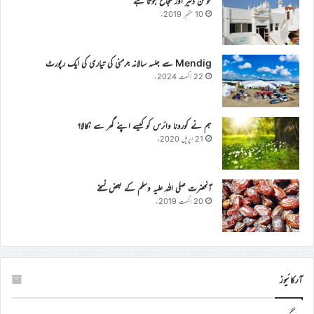
مومن دلیر اور شجاع ہوتا ہے
10 ستمبر 2019ء
Mendig سے جلسہ سالانہ جرمنی کی تیاری کی ایک رپورٹ
22 اگست 2024ء
ہم نے کورونا وائرس کو کیسے اپنے گھر سے نکالا؟
21 اپریل 2020ء
آنحضرت صلی اللہ علیہ وسلم کے بعض نسخے
20 اگست 2019ء
آرکائیوز