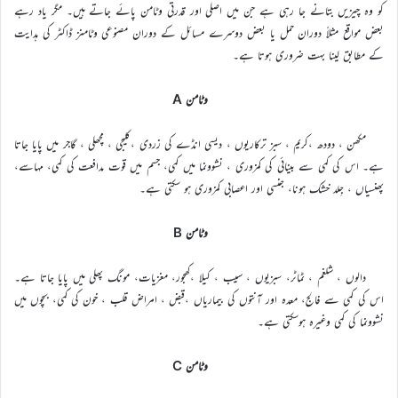
کو وہ چیزیں بتانے جا رہی ہے جن میں اصلی اور قدرتی وٹامن پائے جاتے ہیں۔ مگر یاد رہے
بعض مواقع مثلاً دوران حمل یا بعض دوسرے مسائل کے دوران مصنوعی وٹامنز ڈاکٹر کی ہدایت
کے مطابق لینا بہت ضروری ہوتا ہے۔
وٹامن A
مکھن ، دودھ ،کریم ، سبز ترکاریوں ، دیسی انڈے کی زردی ،کلیجی ، مچھلی ، گاجر میں پایا جاتا
ہے۔ اس کی کمی سے بینائی کی کمزوری ، نشوونما میں کمی، جسم میں قوت مدافعت کی کمی، مہاسے،
پھنسیاں ، جِلد خشک ہونا، جنسی اور اعصابی کمزوری ہو سکتی ہے۔
وٹامن B
دالوں ، شلغم ، ٹماٹر، سبزیوں ، سیب ، کیلا ،کھجور، مغزیات، مونگ پھلی میں پایا جاتا ہے۔
اس کی کمی سے فالج، معدہ اور آنتوں کی بیماریاں ،قبض ، امراض قلب ، خون کی کمی، بچوں میں
نشوونما کی کمی وغیرہ ہوسکتی ہے۔
وٹامن C