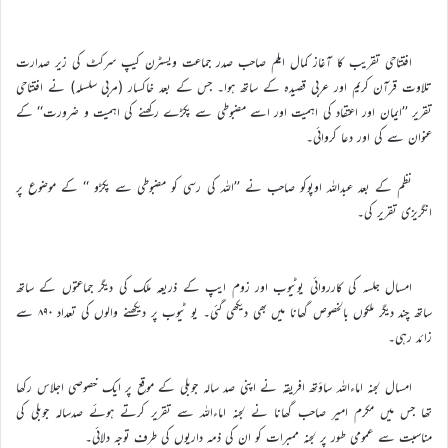
افتتاحی تقریب کا آغاز کمال ایلم صاحب صدر جماعت ویسٹرن کیپ سرکٹ کی زیر صدارت
تلاوت قرآن کریم اور عربی قصیدہ کے ساتھ ہوا۔ جس کے بعد خاکسار (مربی سلسلہ) نے افتتاحی
تقریر ’’ایمان اور اعتقاد کی اہمیت اور اسے مضبوطی سے پکڑے رکھنے کی اہمیت و ضرورت‘‘ کے
عنوان سے کی اور دعا کروائی۔
نظم کے بعد عبداللہ اوپوکو صاحب نے ’’اللہ کی رسی کو مضبوطی سے پکڑو ‘‘ کے موضوع پر
انگریزی تقریر کی۔
امسال جلسہ کی کارروائی یوٹیوب اور زوم ایپ کے ذریعہ ملک کی دیگر جماعتوں کے ساتھ
ساتھ چند دیگر ملکوں بالخصوص گھانا میں بھی دیکھی گئی۔ یو ٹیوب پر دیکھنے والوں کی تعداد ۸۹۰ سے
زائد رہی۔
امسال لجنہ اماءاللہ ساؤتھ افریقہ نے اپنی صد سالہ جوبلی کے موقع پر ایک خصوصی اجلاس رکھا
تھا جس میں مکرم امیر صاحب گھانا نے لجنہ اماءاللہ سے تقریر کرتے ہوئے صدسالہ جوبلی کی
مناسبت سے عمومی طور پر لجنہ ممبرات کو ان کی ذمہ داریوں کی طرف توجہ دلائی۔