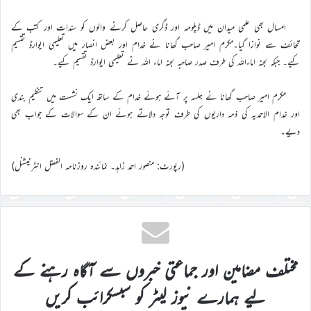
امسال بھی علمی میدان میں ڈپلومہ اور ڈگری حاصل کرنے والوں کو سندات اور کتب کے
تحائف سے نوازا گیا۔مکرم امیر صاحب گھانا نے خدام اور بعض انصار میں تعلیمی ایوارڈ تقسیم
کیے۔ جبکہ لجنہ اماءاللہ کی طرف صدر صاحبہ لجنہ اماء اللہ نے تعلیمی ایوارڈ تقسیم کیے۔
مکرم امیر صاحب گھانا نے جلسہ پر آئے ہوئے خدام کے ساتھ ایک نشست میں تنظیم بندی
اور خدام الاحمدیہ کی ذمہ داریوں کی طرف توجہ دلاتے ہوئے ان کے سوالات کے جواب بھی
دیے۔
(رپورٹ: منصور احمد زاہد۔ نمائندہ روزنامہ الفضل انٹرنیشنل)
مختلف مضامین اور جماعتی خبروں سے آگاہ رہنے کے
لیے ہمارے نیوز لیٹر کو سبسکرائب کریں