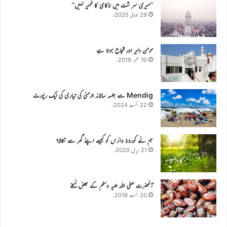
’’میری سر شت میں ناکامی کا خمیر نہیں‘‘
29 جولائی 2025ء
مومن دلیر اور شجاع ہوتا ہے
10 ستمبر 2019ء
Mendig سے جلسہ سالانہ جرمنی کی تیاری کی ایک رپورٹ
22 اگست 2024ء
ہم نے کورونا وائرس کو کیسے اپنے گھر سے نکالا؟
21 اپریل 2020ء
آنحضرت صلی اللہ علیہ وسلم کے بعض نسخے
20 اگست 2019ء