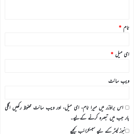
*
نام
*
ای میل
*
ویب‌ سائٹ
اس براؤزر میں میرا نام، ای میل، اور ویب سائٹ محفوظ رکھیں اگلی
بار جب میں تبصرہ کرنے کےلیے۔
نیوز لیٹر کے لیے سبسکرائب کیجیے