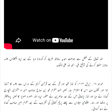
اللہ تعالیٰ کے فضل سے جماعت احمدیہ ساؤتھ افریقہ کو کورونا وبا کے بعد اپنا چھپنواں جلسہ
سالانہ منعقد کرنے کی توفیق ملی، الحمد للہ علیٰ ذالک
مورخہ ۲۸؍ اپریل ۲۰۲۳ء کو نماز تہجد اور فجر کے بعد قرآن کریم کے درس سے جلسہ کا آغاز
ہوا اور تینوں دن اس کا التزام رہا۔ خطبہ جمعہ مکرم محمد بن صالح صاحب امیر و مشنری انچارج
گھانا نے دیا اور نماز پڑھائی جس کے بعد حاضرین نے حضور ایدہ اللہ بنصرہ العزیز کا خطبہ پروجیکٹر
پر دیکھا اور سنا۔ افتتاحی اجلاس سے پہلے پرچم کشائی کی تقریب کے بعد مکرم امیر صاحب گھانا
نے دعا کروائی۔