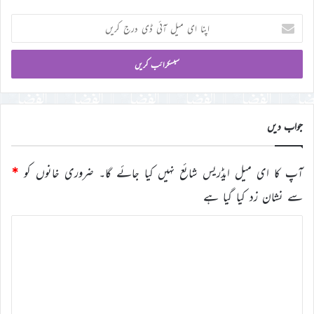
اپنا
ای
میل
آئی
ڈی
درج
کریں
جواب دیں
آپ کا ای میل ایڈریس شائع نہیں کیا جائے گا۔
ضروری خانوں کو
*
سے نشان زد کیا گیا ہے
ت
ب
ص
ر
ہ