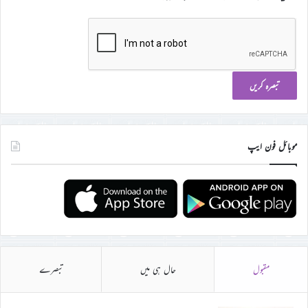
موبائل فون ایپ
مقبول
حال ہی میں
تبصرے