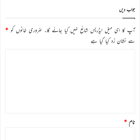
کریں
جواب دیں
آپ کا ای میل ایڈریس شائع نہیں کیا جائے گا۔
ضروری خانوں کو
*
سے نشان زد کیا گیا ہے
ت
ب
ص
ر
ہ
*
نام
*