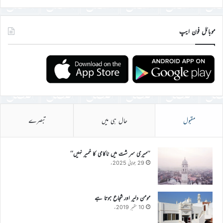
موبائل فون ایپ
مقبول
حال ہی میں
تبصرے
’’میری سر شت میں ناکامی کا خمیر نہیں‘‘
29 جولائی 2025ء
مومن دلیر اور شجاع ہوتا ہے
10 ستمبر 2019ء