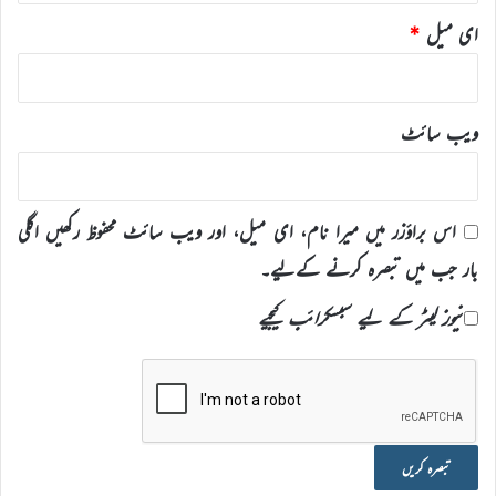
ای میل
*
ویب‌ سائٹ
اس براؤزر میں میرا نام، ای میل، اور ویب سائٹ محفوظ رکھیں اگلی
بار جب میں تبصرہ کرنے کےلیے۔
نیوز لیٹر کے لیے سبسکرائب کیجیے