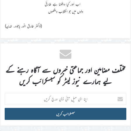
اب اَور کیا دیکھنا ہے طارقؔ
دلوں میں جو انقلاب دیکھوں
(ڈاکٹر طارق انور باجوہ۔ لندن)
مختلف مضامین اور جماعتی خبروں سے آگاہ رہنے کے
لیے ہمارے نیوز لیٹر کو سبسکرائب کریں
اپنا
ای
میل
آئی
ڈی
درج