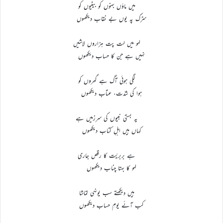
میں ماؤں بہنوں کو بیٹیوں کو
سڑک پہ یوں بے نقاب دیکھوں
لہو میں لت پت ہزاروں لاشیں
نہیں ہے جن کا حساب دیکھوں
لگی ہوئی آگ ہے گھروں کو
ہوا کی شدّت، عتاب دیکھوں
یہ بستی نبیوں کی سرزمیں ہے
کہاں ہیں اہلِ کتاب دیکھوں
ہے بربریّت کا رقص جاری
لہو کا بہتا چناب دیکھوں
ہیں دیکھتے سب یونہی تماشا
کب آئے یومِ حساب دیکھوں