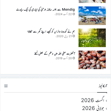
Mendig سے جلسہ سالانہ جرمنی کی تیاری کی ایک رپورٹ
22 اگست 2024ء
ہم نے کورونا وائرس کو کیسے اپنے گھر سے نکالا؟
21 اپریل 2020ء
آنحضرت صلی اللہ علیہ وسلم کے بعض نسخے
20 اگست 2019ء
آرکائیوز
اگست 2026
جولائی 2026